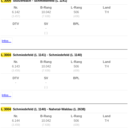
L 3004
Stützerbach - Schmiedefeld (L 1141)
Nr.
B-Rang
L-Rang
Land
6.142
10.042
506
TH
(3.457)
(7.638)
(436)
DTV
SV
BPL
-
-
(-)
Infos...
L 3004
Schmiedefeld (L 1141) - Schmiedefeld (L 1140)
Nr.
B-Rang
L-Rang
Land
6.143
10.042
506
TH
(3.458)
(7.638)
(436)
DTV
SV
BPL
-
-
(-)
Infos...
L 3004
Schmiedefeld (L 1140) - Nahetal-Waldau (L 2638)
Nr.
B-Rang
L-Rang
Land
6.144
10.042
506
TH
(3.459)
(7.638)
(436)