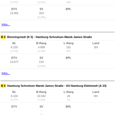
(3.375)
(2.610)
(96)
DTV
SV
BPL
13.462
323
(2,4%)
Infos...
B 4
Bönningstedt (K 5) - Hamburg-Schnelsen-Marek-James-Straße
Nr.
B-Rang
L-Rang
Land
6.103
4.899
191
SH
(3.376)
(2.539)
(90)
DTV
SV
BPL
13.677
219
(1,6%)
Infos...
B 4
Hamburg-Schnelsen-Marek-James-Straße - AS Hamburg-Eidelstedt (A 23)
Nr.
B-Rang
L-Rang
Land
6.104
10.042
26
HH
(3.377)
(7.638)
(5)
DTV
SV
BPL
-
-
(-)