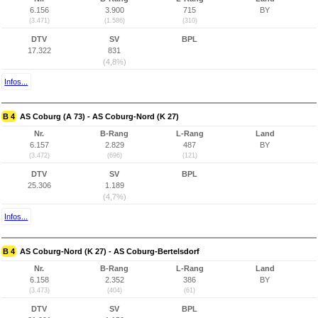
6.156
3.900
715
BY
(3.471)
(1.586)
(310)
DTV
SV
BPL
17.322
831
(4,8%)
Infos...
B 4
AS Coburg (A 73) - AS Coburg-Nord (K 27)
Nr.
B-Rang
L-Rang
Land
6.157
2.829
487
BY
(3.472)
(696)
(121)
DTV
SV
BPL
25.306
1.189
(4,7%)
Infos...
B 4
AS Coburg-Nord (K 27) - AS Coburg-Bertelsdorf
Nr.
B-Rang
L-Rang
Land
6.158
2.352
386
BY
(3.473)
(404)
(61)
DTV
SV
BPL