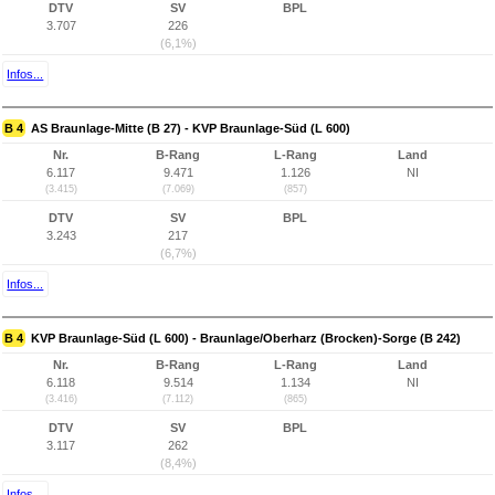
DTV
SV
BPL
3.707
226
(6,1%)
Infos...
B 4
AS Braunlage-Mitte (B 27) - KVP Braunlage-Süd (L 600)
Nr.
B-Rang
L-Rang
Land
6.117
9.471
1.126
NI
(3.415)
(7.069)
(857)
DTV
SV
BPL
3.243
217
(6,7%)
Infos...
B 4
KVP Braunlage-Süd (L 600) - Braunlage/Oberharz (Brocken)-Sorge (B 242)
Nr.
B-Rang
L-Rang
Land
6.118
9.514
1.134
NI
(3.416)
(7.112)
(865)
DTV
SV
BPL
3.117
262
(8,4%)
Infos...