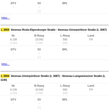
DTV
SV
BPL
-
-
(-)
Infos...
L 3004
Ilmenau-Roda-Elgersburger Straße - Ilmenau-Unterpörlitzer Straße (L 3087)
Nr.
B-Rang
L-Rang
Land
6.138
10.042
506
TH
(3.453)
(7.638)
(436)
DTV
SV
BPL
-
-
(-)
Infos...
L 3004
Ilmenau-Unterpörlitzer Straße (L 3087) - Ilmenau-Langewiesener Straße (L
1140)
Nr.
B-Rang
L-Rang
Land
6.139
10.042
506
TH
(3.454)
(7.638)
(436)
DTV
SV
BPL
-
-
(-)