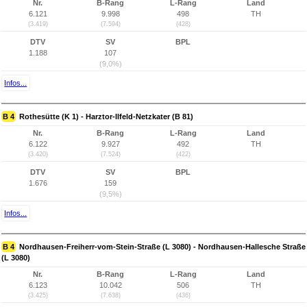
Nr.
B-Rang
L-Rang
Land
6.121
9.998
498
TH
(3.419)
(7.594)
(428)
DTV
SV
BPL
1.188
107
(9,0%)
Infos...
B 4
Rothesütte (K 1) - Harztor-Ilfeld-Netzkater (B 81)
Nr.
B-Rang
L-Rang
Land
6.122
9.927
492
TH
(3.420)
(7.524)
(422)
DTV
SV
BPL
1.676
159
(9,5%)
Infos...
B 4
Nordhausen-Freiherr-vom-Stein-Straße (L 3080) - Nordhausen-Hallesche Straße
(L 3080)
Nr.
B-Rang
L-Rang
Land
6.123
10.042
506
TH
(3.425)
(7.638)
(436)