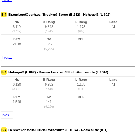
B 4
Braunlage/Oberharz (Brocken)-Sorge (B 242) - Hohegeiß (L 602)
Nr.
B-Rang
L-Rang
Land
6.119
9.848
1.173
NI
(3.417)
(7.445)
(904)
DTV
SV
BPL
2.018
125
(6,2%)
Infos...
B 4
Hohegeiß (L 602) - Benneckenstein/Ellrich-Rothesütte (L 1014)
Nr.
B-Rang
L-Rang
Land
6.120
9.952
1.185
NI
(3.418)
(7.548)
(916)
DTV
SV
BPL
1.546
141
(9,1%)
Infos...
B 4
Benneckenstein/Ellrich-Rothesütte (L 1014) - Rothesütte (K 1)