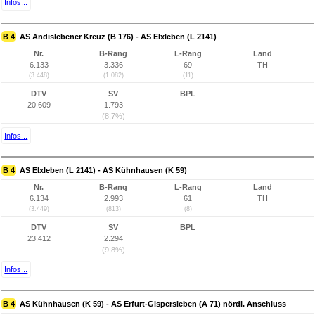
Infos...
B 4
AS Andislebener Kreuz (B 176) - AS Elxleben (L 2141)
Nr.
B-Rang
L-Rang
Land
6.133
3.336
69
TH
(3.448)
(1.082)
(11)
DTV
SV
BPL
20.609
1.793
(8,7%)
Infos...
B 4
AS Elxleben (L 2141) - AS Kühnhausen (K 59)
Nr.
B-Rang
L-Rang
Land
6.134
2.993
61
TH
(3.449)
(813)
(8)
DTV
SV
BPL
23.412
2.294
(9,8%)
Infos...
B 4
AS Kühnhausen (K 59) - AS Erfurt-Gispersleben (A 71) nördl. Anschluss