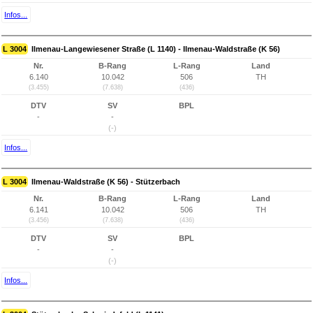
Infos...
L 3004
Ilmenau-Langewiesener Straße (L 1140) - Ilmenau-Waldstraße (K 56)
Nr.
B-Rang
L-Rang
Land
6.140
10.042
506
TH
(3.455)
(7.638)
(436)
DTV
SV
BPL
-
-
(-)
Infos...
L 3004
Ilmenau-Waldstraße (K 56) - Stützerbach
Nr.
B-Rang
L-Rang
Land
6.141
10.042
506
TH
(3.456)
(7.638)
(436)
DTV
SV
BPL
-
-
(-)
Infos...