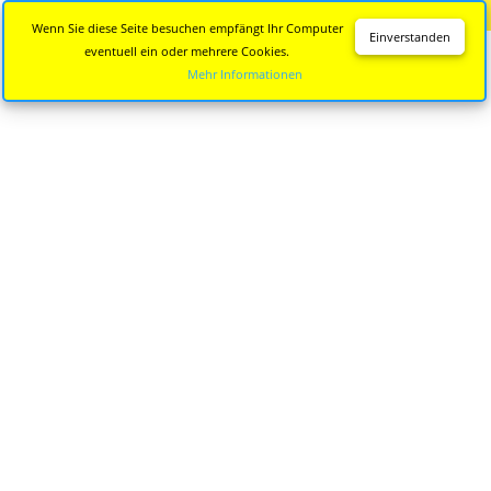
Diese Seite wird nicht mehr aktualisiert.
Zur neuen Seite
Wenn Sie diese Seite besuchen empfängt Ihr Computer
Einverstanden
eventuell ein oder mehrere Cookies.
Mehr Informationen