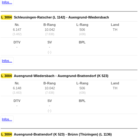
Infos...
L 3004
Schleusingen-Ratscher (L 1142) - Auengrund-Wiedersbach
Nr.
B-Rang
L-Rang
Land
6.147
10.042
506
TH
(3.462)
(7.638)
(436)
DTV
SV
BPL
-
-
(-)
Infos...
L 3004
Auengrund-Wiedersbach - Auengrund-Brattendorf (K 523)
Nr.
B-Rang
L-Rang
Land
6.148
10.042
506
TH
(3.463)
(7.638)
(436)
DTV
SV
BPL
-
-
(-)
Infos...
L 3004
Auengrund-Brattendorf (K 523) - Brünn (Thüringen) (L 1136)