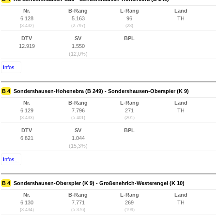
Nr.
B-Rang
L-Rang
Land
6.128
5.163
96
TH
(3.432)
(2.797)
(28)
DTV
SV
BPL
12.919
1.550
(12,0%)
Infos...
B 4
Sondershausen-Hohenebra (B 249) - Sondershausen-Oberspier (K 9)
Nr.
B-Rang
L-Rang
Land
6.129
7.796
271
TH
(3.433)
(5.401)
(201)
DTV
SV
BPL
6.821
1.044
(15,3%)
Infos...
B 4
Sondershausen-Oberspier (K 9) - Großenehrich-Westerengel (K 10)
Nr.
B-Rang
L-Rang
Land
6.130
7.771
269
TH
(3.434)
(5.376)
(199)