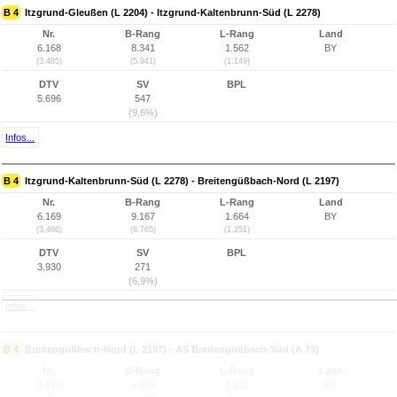
B 4
Itzgrund-Gleußen (L 2204) - Itzgrund-Kaltenbrunn-Süd (L 2278)
Nr.
B-Rang
L-Rang
Land
6.168
8.341
1.562
BY
(3.485)
(5.941)
(1.149)
DTV
SV
BPL
5.696
547
(9,6%)
Infos...
B 4
Itzgrund-Kaltenbrunn-Süd (L 2278) - Breitengüßbach-Nord (L 2197)
Nr.
B-Rang
L-Rang
Land
6.169
9.167
1.664
BY
(3.486)
(6.765)
(1.251)
DTV
SV
BPL
3.930
271
(6,9%)
Infos...
B 4
Breitengüßbach-Nord (L 2197) - AS Breitengüßbach-Süd (A 73)
Nr.
B-Rang
L-Rang
Land
6.170
6.575
1.230
BY