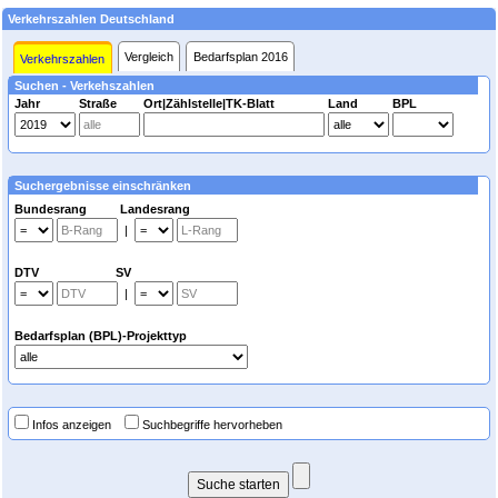
Verkehrszahlen Deutschland
Vergleich
Bedarfsplan 2016
Verkehrszahlen
Suchen - Verkehszahlen
Jahr
Straße
Ort|Zählstelle|TK-Blatt
Land
BPL
Suchergebnisse einschränken
Bundesrang Landesrang
|
DTV SV
|
Bedarfsplan (BPL)-Projekttyp
Infos anzeigen
Suchbegriffe hervorheben