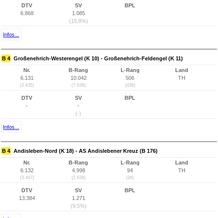
DTV
SV
BPL
6.868
1.085
(15,8%)
Infos...
B 4
Großenehrich-Westerengel (K 10) - Großenehrich-Feldengel (K 11)
Nr.
B-Rang
L-Rang
Land
6.131
10.042
506
TH
(3.435)
(7.638)
(436)
DTV
SV
BPL
-
-
(-)
Infos...
B 4
Andisleben-Nord (K 18) - AS Andislebener Kreuz (B 176)
Nr.
B-Rang
L-Rang
Land
6.132
4.998
94
TH
(3.447)
(2.638)
(26)
DTV
SV
BPL
13.384
1.271
(9,5%)