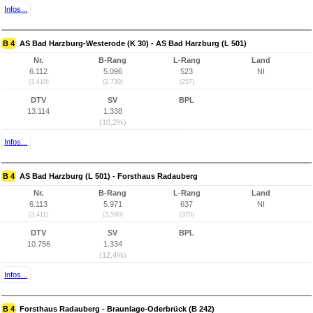
Infos...
B 4
AS Bad Harzburg-Westerode (K 30) - AS Bad Harzburg (L 501)
Nr.
B-Rang
L-Rang
Land
6.112
5.096
523
NI
(3.410)
(2.730)
(257)
DTV
SV
BPL
13.114
1.338
(10,2%)
Infos...
B 4
AS Bad Harzburg (L 501) - Forsthaus Radauberg
Nr.
B-Rang
L-Rang
Land
6.113
5.971
637
NI
(3.411)
(3.590)
(370)
DTV
SV
BPL
10.756
1.334
(12,4%)
Infos...
B 4
Forsthaus Radauberg - Braunlage-Oderbrück (B 242)