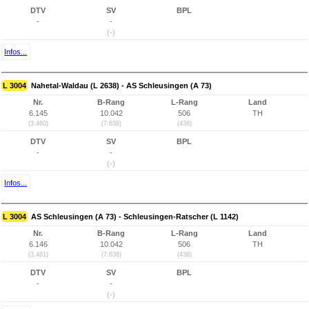
DTV
SV
BPL
-
-
(-)
Infos...
L 3004
Nahetal-Waldau (L 2638) - AS Schleusingen (A 73)
Nr.
B-Rang
L-Rang
Land
6.145
10.042
506
TH
(3.460)
(7.638)
(436)
DTV
SV
BPL
-
-
(-)
Infos...
L 3004
AS Schleusingen (A 73) - Schleusingen-Ratscher (L 1142)
Nr.
B-Rang
L-Rang
Land
6.146
10.042
506
TH
(3.461)
(7.638)
(436)
DTV
SV
BPL
-
-
(-)