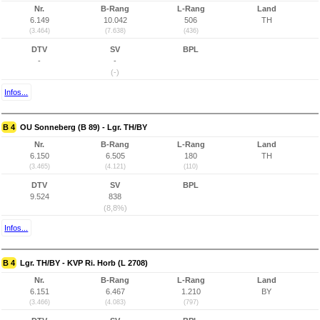
Nr.
B-Rang
L-Rang
Land
6.149
10.042
506
TH
(3.464)
(7.638)
(436)
DTV
SV
BPL
-
-
(-)
Infos...
B 4
OU Sonneberg (B 89) - Lgr. TH/BY
Nr.
B-Rang
L-Rang
Land
6.150
6.505
180
TH
(3.465)
(4.121)
(110)
DTV
SV
BPL
9.524
838
(8,8%)
Infos...
B 4
Lgr. TH/BY - KVP Ri. Horb (L 2708)
Nr.
B-Rang
L-Rang
Land
6.151
6.467
1.210
BY
(3.466)
(4.083)
(797)