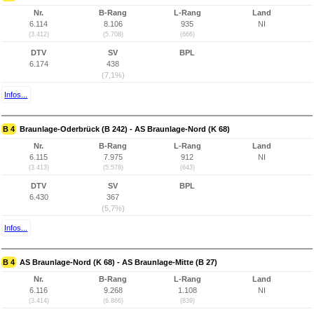
Nr.
B-Rang
L-Rang
Land
6.114
8.106
935
NI
(3.412)
(5.708)
(666)
DTV
SV
BPL
6.174
438
(7,1%)
Infos...
B 4
Braunlage-Oderbrück (B 242) - AS Braunlage-Nord (K 68)
Nr.
B-Rang
L-Rang
Land
6.115
7.975
912
NI
(3.413)
(5.578)
(643)
DTV
SV
BPL
6.430
367
(5,7%)
Infos...
B 4
AS Braunlage-Nord (K 68) - AS Braunlage-Mitte (B 27)
Nr.
B-Rang
L-Rang
Land
6.116
9.268
1.108
NI
(3.414)
(6.866)
(839)