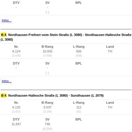
DTV
SV
BPL
-
-
(-)
Infos...
B 4
Nordhausen-Freiherr-vom-Stein-Straße (L 3080) - Nordhausen-Hallesche Straße
(L 3080)
Nr.
B-Rang
L-Rang
Land
6.124
10.042
506
TH
(3.426)
(7.638)
(436)
DTV
SV
BPL
-
-
(-)
Infos...
B 4
Nordhausen-Hallesche Straße (L 3080) - Sundhausen (L 2079)
Nr.
B-Rang
L-Rang
Land
6.125
5.537
112
TH
(3.427)
(3.164)
(42)
DTV
SV
BPL
11.847
746
(6,3%)