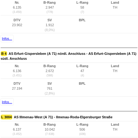
Nr.
B-Rang
L-Rang
Land
6.135
2.947
58
TH
(3.450)
(778)
(7)
DTV
SV
BPL
23.902
1.912
(8,0%)
Infos...
B 4
AS Erfurt-Gispersleben (A 71) nördl. Anschluss - AS Erfurt-Gispersleben (A 71)
südl. Anschluss
Nr.
B-Rang
L-Rang
Land
6.136
2.672
47
TH
(3.451)
(588)
(4)
DTV
SV
BPL
27.194
761
(2,8%)
Infos...
L 3004
AS Illmenau-West (A 71) - Ilmenau-Roda-Elgersburger Straße
Nr.
B-Rang
L-Rang
Land
6.137
10.042
506
TH
(3.452)
(7.638)
(436)