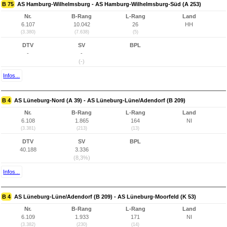
B 75
AS Hamburg-Wilhelmsburg - AS Hamburg-Wilhelmsburg-Süd (A 253)
Nr.
B-Rang
L-Rang
Land
6.107
10.042
26
HH
(3.380)
(7.638)
(5)
DTV
SV
BPL
-
-
(-)
Infos...
B 4
AS Lüneburg-Nord (A 39) - AS Lüneburg-Lüne/Adendorf (B 209)
Nr.
B-Rang
L-Rang
Land
6.108
1.865
164
NI
(3.381)
(213)
(13)
DTV
SV
BPL
40.188
3.336
(8,3%)
Infos...
B 4
AS Lüneburg-Lüne/Adendorf (B 209) - AS Lüneburg-Moorfeld (K 53)
Nr.
B-Rang
L-Rang
Land
6.109
1.933
171
NI
(3.382)
(230)
(14)