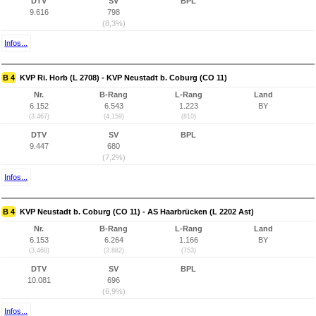
DTV
SV
BPL
9.616
798
(8,3%)
Infos...
B 4
KVP Ri. Horb (L 2708) - KVP Neustadt b. Coburg (CO 11)
Nr.
B-Rang
L-Rang
Land
6.152
6.543
1.223
BY
(3.467)
(4.159)
(810)
DTV
SV
BPL
9.447
680
(7,2%)
Infos...
B 4
KVP Neustadt b. Coburg (CO 11) - AS Haarbrücken (L 2202 Ast)
Nr.
B-Rang
L-Rang
Land
6.153
6.264
1.166
BY
(3.468)
(3.882)
(753)
DTV
SV
BPL
10.081
696
(6,9%)
Infos...