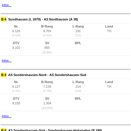
Infos...
B 4
Sundhausen (L 2079) - AS Nordhausen (A 38)
Nr.
B-Rang
L-Rang
Land
6.126
6.704
191
TH
(3.428)
(4.319)
(121)
DTV
SV
BPL
9.101
855
(9,4%)
Infos...
B 4
AS Sondershausen-Nord - AS Sondershausen-Süd
Nr.
B-Rang
L-Rang
Land
6.127
7.139
214
TH
(3.431)
(4.750)
(144)
DTV
SV
BPL
8.150
1.304
(16,0%)
Infos...
B 4
AS Sondershausen-Süd - Sondershausen-Hohenebra (B 249)