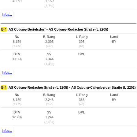
31.091
1.150
(3,7%)
Infos...
B 4
AS Coburg-Bertelsdorf - AS Coburg-Rodacher Straße (L 2205)
Nr.
B-Rang
L-Rang
Land
6.159
2.395
395
BY
(3.474)
(427)
(66)
DTV
SV
BPL
30.556
1.344
(4,4%)
Infos...
B 4
AS Coburg-Rodacher Straße (L 2205) - AS Coburg-Callenberger Straße (L 2202)
Nr.
B-Rang
L-Rang
Land
6.160
2.243
366
BY
(3.475)
(352)
(48)
DTV
SV
BPL
32.736
1.244
(3,8%)
Infos...