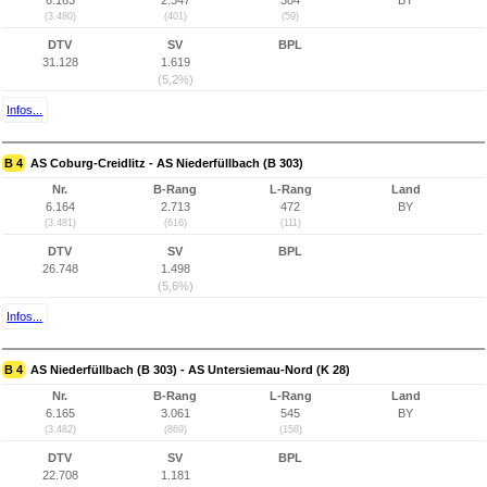
6.163
2.347
384
BY
(3.480)
(401)
(59)
DTV
SV
BPL
31.128
1.619
(5,2%)
Infos...
B 4
AS Coburg-Creidlitz - AS Niederfüllbach (B 303)
Nr.
B-Rang
L-Rang
Land
6.164
2.713
472
BY
(3.481)
(616)
(111)
DTV
SV
BPL
26.748
1.498
(5,6%)
Infos...
B 4
AS Niederfüllbach (B 303) - AS Untersiemau-Nord (K 28)
Nr.
B-Rang
L-Rang
Land
6.165
3.061
545
BY
(3.482)
(869)
(158)
DTV
SV
BPL
22.708
1.181