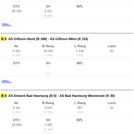
DTV
SV
BPL
38.780
3.451
(8,9%)
Infos...
B 4
AS Gifhorn-Nord (B 188) - AS Gifhorn-Mitte (K 115)
Nr.
B-Rang
L-Rang
Land
6.110
10.042
1.192
NI
(3.405)
(7.638)
(923)
DTV
SV
BPL
-
-
(-)
Infos...
B 4
AS Dreieck Bad Harzburg (B 6) - AS Bad Harzburg-Westerode (K 30)
Nr.
B-Rang
L-Rang
Land
6.111
3.641
357
NI
(3.409)
(1.355)
(102)
DTV
SV
BPL
18.695
1.383
(7,4%)