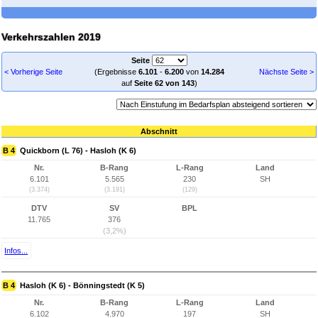
Verkehrszahlen 2019
Seite
< Vorherige Seite
(Ergebnisse
6.101
-
6.200
von
14.284
Nächste Seite >
auf
Seite 62 von 143
)
Abschnitt
B 4
Quickborn (L 76) - Hasloh (K 6)
Nr.
B-Rang
L-Rang
Land
6.101
5.565
230
SH
(3.374)
(3.191)
(129)
DTV
SV
BPL
11.765
376
(3,2%)
Infos...
B 4
Hasloh (K 6) - Bönningstedt (K 5)
Nr.
B-Rang
L-Rang
Land
6.102
4.970
197
SH