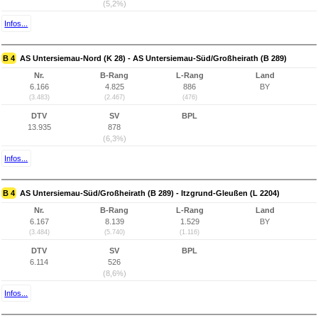
(5,2%)
Infos...
B 4
AS Untersiemau-Nord (K 28) - AS Untersiemau-Süd/Großheirath (B 289)
Nr.
B-Rang
L-Rang
Land
6.166
4.825
886
BY
(3.483)
(2.467)
(476)
DTV
SV
BPL
13.935
878
(6,3%)
Infos...
B 4
AS Untersiemau-Süd/Großheirath (B 289) - Itzgrund-Gleußen (L 2204)
Nr.
B-Rang
L-Rang
Land
6.167
8.139
1.529
BY
(3.484)
(5.740)
(1.116)
DTV
SV
BPL
6.114
526
(8,6%)
Infos...