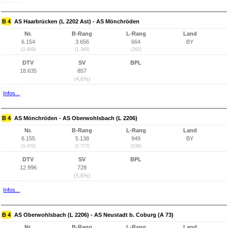
B 4
AS Haarbrücken (L 2202 Ast) - AS Mönchröden
Nr.
B-Rang
L-Rang
Land
6.154
3.656
664
BY
(3.469)
(1.369)
(262)
DTV
SV
BPL
18.635
857
(4,6%)
Infos...
B 4
AS Mönchröden - AS Oberwohlsbach (L 2206)
Nr.
B-Rang
L-Rang
Land
6.155
5.138
949
BY
(3.470)
(2.772)
(536)
DTV
SV
BPL
12.996
728
(5,6%)
Infos...
B 4
AS Oberwohlsbach (L 2206) - AS Neustadt b. Coburg (A 73)
Nr.
B-Rang
L-Rang
Land