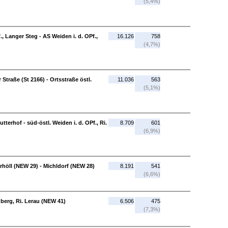
(5,4%)
., Langer Steg - AS Weiden i. d. OPf.,
16.126
758
(4,7%)
Straße (St 2166) - Ortsstraße östl.
11.036
563
(5,1%)
utterhof - süd-östl. Weiden i. d. OPf., Ri.
8.709
601
(6,9%)
terhöll (NEW 29) - Michldorf (NEW 28)
8.191
541
(6,6%)
nberg, Ri. Lerau (NEW 41)
6.506
475
(7,3%)