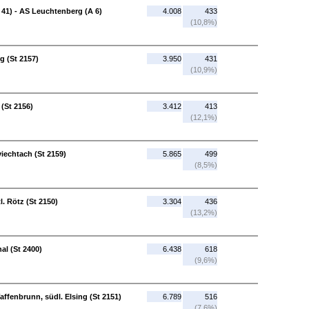
 41) - AS Leuchtenberg (A 6)
4.008
433
(10,8%)
g (St 2157)
3.950
431
(10,9%)
 (St 2156)
3.412
413
(12,1%)
viechtach (St 2159)
5.865
499
(8,5%)
l. Rötz (St 2150)
3.304
436
(13,2%)
hal (St 2400)
6.438
618
(9,6%)
Waffenbrunn, südl. Elsing (St 2151)
6.789
516
(7,6%)