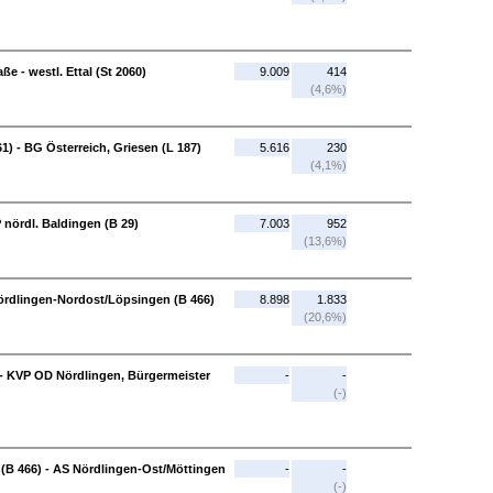
e - westl. Ettal (St 2060)
9.009
414
(4,6%)
61) - BG Österreich, Griesen (L 187)
5.616
230
(4,1%)
 nördl. Baldingen (B 29)
7.003
952
(13,6%)
Nördlingen-Nordost/Löpsingen (B 466)
8.898
1.833
(20,6%)
- KVP OD Nördlingen, Bürgermeister
-
-
(-)
(B 466) - AS Nördlingen-Ost/Möttingen
-
-
(-)