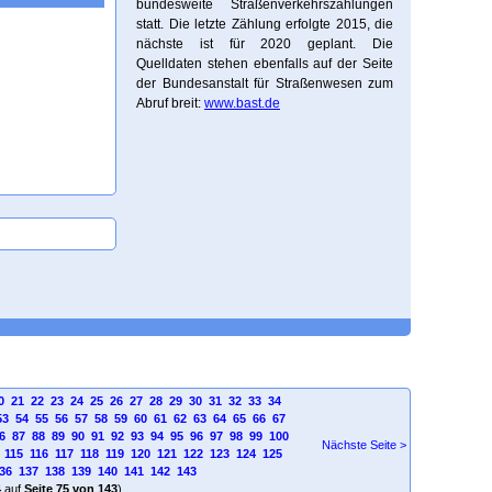
bundesweite Straßenverkehrszählungen
statt. Die letzte Zählung erfolgte 2015, die
nächste ist für 2020 geplant. Die
Quelldaten stehen ebenfalls auf der Seite
der Bundesanstalt für Straßenwesen zum
Abruf breit:
www.bast.de
0
21
22
23
24
25
26
27
28
29
30
31
32
33
34
53
54
55
56
57
58
59
60
61
62
63
64
65
66
67
6
87
88
89
90
91
92
93
94
95
96
97
98
99
100
Nächste Seite >
115
116
117
118
119
120
121
122
123
124
125
36
137
138
139
140
141
142
143
4
auf
Seite 75 von 143
)