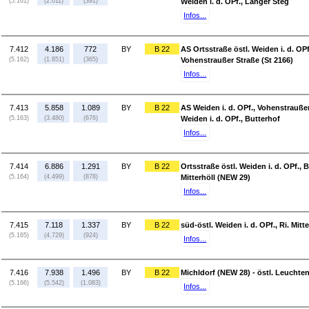
(5.161)
(2.011)
(391)
Weiden i. d. OPf., Langer Steg
Infos...
7.412
4.186
772
BY
B 22
AS Ortsstraße östl. Weiden i. d. OPf
(5.162)
(1.851)
(365)
Vohenstraußer Straße (St 2166)
Infos...
7.413
5.858
1.089
BY
B 22
AS Weiden i. d. OPf., Vohenstraußer 
(5.163)
(3.480)
(676)
Weiden i. d. OPf., Butterhof
Infos...
7.414
6.886
1.291
BY
B 22
Ortsstraße östl. Weiden i. d. OPf., B
(5.164)
(4.499)
(878)
Mitterhöll (NEW 29)
Infos...
7.415
7.118
1.337
BY
B 22
süd-östl. Weiden i. d. OPf., Ri. Mit
(5.165)
(4.729)
(924)
Infos...
7.416
7.938
1.496
BY
B 22
Michldorf (NEW 28) - östl. Leuchte
(5.166)
(5.542)
(1.083)
Infos...