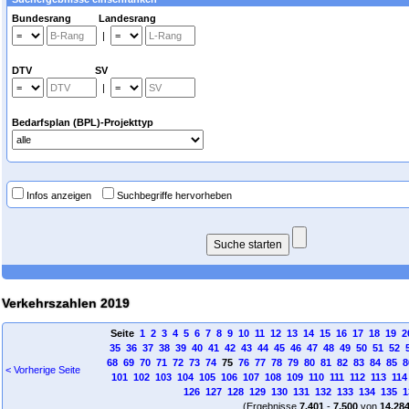
Bundesrang Landesrang
|
DTV SV
|
Bedarfsplan (BPL)-Projekttyp
Infos anzeigen
Suchbegriffe hervorheben
Verkehrszahlen 2019
Seite
1
2
3
4
5
6
7
8
9
10
11
12
13
14
15
16
17
18
19
2
35
36
37
38
39
40
41
42
43
44
45
46
47
48
49
50
51
52
68
69
70
71
72
73
74
75
76
77
78
79
80
81
82
83
84
85
8
< Vorherige Seite
101
102
103
104
105
106
107
108
109
110
111
112
113
114
126
127
128
129
130
131
132
133
134
135
1
(Ergebnisse
7.401
-
7.500
von
14.28