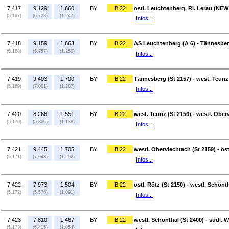
7.417
9.129
1.660
BY
B 22
östl. Leuchtenberg, Ri. Lerau (NEW
(5.167)
(6.728)
(1.247)
Infos...
7.418
9.159
1.663
BY
B 22
AS Leuchtenberg (A 6) - Tännesber
(5.168)
(6.757)
(1.250)
Infos...
7.419
9.403
1.700
BY
B 22
Tännesberg (St 2157) - west. Teunz
(5.169)
(7.001)
(1.287)
Infos...
7.420
8.266
1.551
BY
B 22
west. Teunz (St 2156) - westl. Ober
(5.170)
(5.866)
(1.138)
Infos...
7.421
9.445
1.705
BY
B 22
westl. Oberviechtach (St 2159) - öst
(5.171)
(7.043)
(1.292)
Infos...
7.422
7.973
1.504
BY
B 22
östl. Rötz (St 2150) - westl. Schönt
(5.172)
(5.576)
(1.091)
Infos...
7.423
7.810
1.467
BY
B 22
westl. Schönthal (St 2400) - südl. 
(5.173)
(5.415)
(1.054)