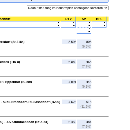
schnitt
DTV
SV
BPL
rsdorf (St 2184)
8.505
808
(9,5%)
ldeck (TIR 8)
6.080
468
(7,7%)
 Ri. Eppenhof (B 299)
4.891
445
(9,1%)
 - südl. Erbendorf, Ri. Sassenhof (B299)
4.625
518
(11,2%)
299) - AS Krummennaab (St 2181)
6.450
484
(7,5%)