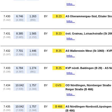
Infos...
7.430
6.746
1.263
BY
B 23
AS Oberammergau-Süd, Ettaler Straß
(5.182)
(4.360)
(850)
Infos...
7.431
8.385
1.565
BY
B 23
östl. Grainau, Loisachstraße (St 20
(5.188)
(5.985)
(1.152)
Infos...
7.432
7.701
1.446
BY
B 25
AS Wallerstein-West (St 1060) - KVP
(5.197)
(5.306)
(1.033)
Infos...
7.433
6.784
1.274
BY
B 25
KVP nördl. Baldingen (B 29) - AS 
(5.198)
(4.397)
(861)
Infos...
7.434
10.042
1.757
BY
GVS
OD Nördlingen, Nürnberger Straße 
(5.199)
(7.638)
(1.344)
Reiger Straße (B 466)
Infos...
7.435
10.042
1.757
BY
B 466
AS Nördlingen-Nordost/Löpsingen 
(5.200)
(7.638)
(1.344)
(B 466)