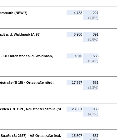
ersreuth (NEW 7)
4.733
227
(4,8%)
dt a. d. Waldnaab (A 93)
6.980
391
(5,6%)
 - OD Altenstadt a. d. Waldnaab,
9.876
533
(5,4%)
straße (B 15) - Ortsstraße nördl.
17.597
581
(3,3%)
iden i. d. OPf., Neustädter Straße (St
23.631
969
(4,1%)
 Straße (St 2657) - AS Ortsstraße östl.
15.507
837