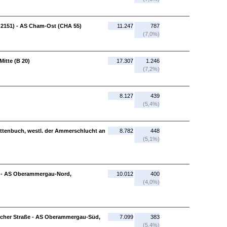
t 2151) - AS Cham-Ost (CHA 55)
11.247
787
(7,0%)
itte (B 20)
17.307
1.246
(7,2%)
8.127
439
(5,4%)
ottenbuch, westl. der Ammerschlucht an
8.782
448
(5,1%)
 - AS Oberammergau-Nord,
10.012
400
(4,0%)
her Straße - AS Oberammergau-Süd,
7.099
383
(5,4%)