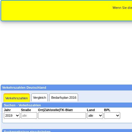
Wenn Sie die
Verkehrszahlen Deutschland
Vergleich
Bedarfsplan 2016
Verkehrszahlen
Suchen - Verkehszahlen
Jahr
Straße
Ort|Zählstelle|TK-Blatt
Land
BPL
Suchergebnisse einschränken