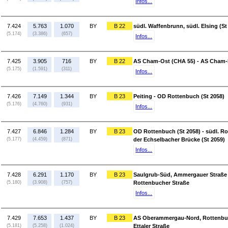
Infos...
7.424
5.763
1.070
BY
B 22
südl. Waffenbrunn, südl. Elsing (S
(5.174)
(3.386)
(657)
Infos...
7.425
3.905
716
BY
B 22
AS Cham-Ost (CHA 55) - AS Cham-M
(5.175)
(1.591)
(311)
Infos...
7.426
7.149
1.344
BY
B 23
Peiting - OD Rottenbuch (St 2058)
(5.176)
(4.760)
(931)
Infos...
7.427
6.846
1.284
BY
B 23
OD Rottenbuch (St 2058) - südl. R
(5.177)
(4.459)
(871)
der Echselbacher Brücke (St 2059)
Infos...
7.428
6.291
1.170
BY
B 23
Saulgrub-Süd, Ammergauer Straße
(5.180)
(3.908)
(757)
Rottenbucher Straße
Infos...
7.429
7.653
1.437
BY
B 23
AS Oberammergau-Nord, Rottenbuc
(5.181)
(5.258)
(1.024)
Ettaler Straße