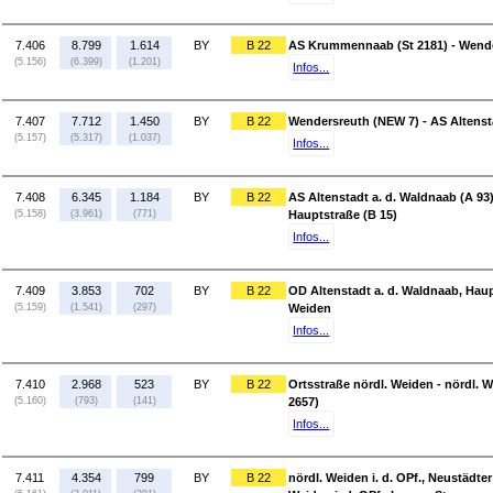
7.406
8.799
1.614
BY
B 22
AS Krummennaab (St 2181) - Wend
(5.156)
(6.399)
(1.201)
Infos...
7.407
7.712
1.450
BY
B 22
Wendersreuth (NEW 7) - AS Altensta
(5.157)
(5.317)
(1.037)
Infos...
7.408
6.345
1.184
BY
B 22
AS Altenstadt a. d. Waldnaab (A 93)
(5.158)
(3.961)
(771)
Hauptstraße (B 15)
Infos...
7.409
3.853
702
BY
B 22
OD Altenstadt a. d. Waldnaab, Haupt
(5.159)
(1.541)
(297)
Weiden
Infos...
7.410
2.968
523
BY
B 22
Ortsstraße nördl. Weiden - nördl. We
(5.160)
(793)
(141)
2657)
Infos...
7.411
4.354
799
BY
B 22
nördl. Weiden i. d. OPf., Neustädter