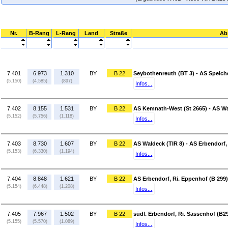
Nr.
B-Rang
L-Rang
Land
Straße
Ab
7.401
6.973
1.310
BY
B 22
Seybothenreuth (BT 3) - AS Speiche
(5.150)
(4.585)
(897)
Infos...
7.402
8.155
1.531
BY
B 22
AS Kemnath-West (St 2665) - AS Wa
(5.152)
(5.756)
(1.118)
Infos...
7.403
8.730
1.607
BY
B 22
AS Waldeck (TIR 8) - AS Erbendorf,
(5.153)
(6.330)
(1.194)
Infos...
7.404
8.848
1.621
BY
B 22
AS Erbendorf, Ri. Eppenhof (B 299)
(5.154)
(6.448)
(1.208)
Infos...
7.405
7.967
1.502
BY
B 22
südl. Erbendorf, Ri. Sassenhof (B
(5.155)
(5.570)
(1.089)
Infos...