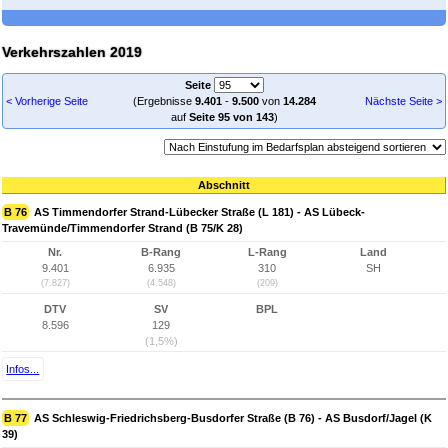
Verkehrszahlen 2019
Seite
< Vorherige Seite
(Ergebnisse
9.401
-
9.500
von
14.284
Nächste Seite >
auf
Seite 95 von 143
)
Abschnitt
B 76
AS Timmendorfer Strand-Lübecker Straße (L 181) - AS Lübeck-
Travemünde/Timmendorfer Strand (B 75/K 28)
Nr.
B-Rang
L-Rang
Land
9.401
6.935
310
SH
(7.827)
(4.548)
(209)
DTV
SV
BPL
8.596
129
(1,5%)
Infos...
B 77
AS Schleswig-Friedrichsberg-Busdorfer Straße (B 76) - AS Busdorf/Jagel (K
39)