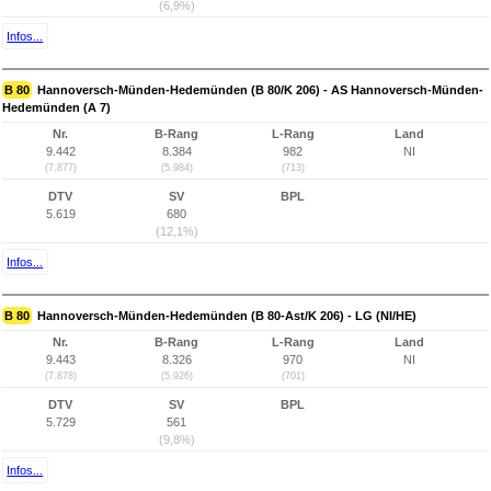
(6,9%)
Infos...
B 80
Hannoversch-Münden-Hedemünden (B 80/K 206) - AS Hannoversch-Münden-
Hedemünden (A 7)
Nr.
B-Rang
L-Rang
Land
9.442
8.384
982
NI
(7.877)
(5.984)
(713)
DTV
SV
BPL
5.619
680
(12,1%)
Infos...
B 80
Hannoversch-Münden-Hedemünden (B 80-Ast/K 206) - LG (NI/HE)
Nr.
B-Rang
L-Rang
Land
9.443
8.326
970
NI
(7.878)
(5.926)
(701)
DTV
SV
BPL
5.729
561
(9,8%)
Infos...