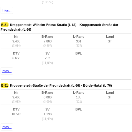
(10,5%)
Infos...
B 81
Kroppenstedt-Wilhelm-Friese-Straße (L 66) - Kroppenstedt-Straße der
Freundschaft (L 66)
Nr.
B-Rang
L-Rang
Land
9.465
7.863
301
ST
(7.914)
(5.467)
(237)
DTV
SV
BPL
6.658
792
(11,9%)
Infos...
B 81
Kroppenstedt-Straße der Freundschaft (L 66) - Börde-Hakel (L 76)
Nr.
B-Rang
L-Rang
Land
9.466
6.080
185
ST
(7.915)
(3.699)
(121)
DTV
SV
BPL
10.513
1.198
(11,4%)
Infos...