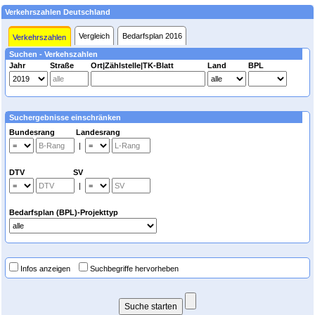
Verkehrszahlen Deutschland
Vergleich
Bedarfsplan 2016
Verkehrszahlen
Suchen - Verkehszahlen
Jahr
Straße
Ort|Zählstelle|TK-Blatt
Land
BPL
Suchergebnisse einschränken
Bundesrang Landesrang
|
DTV SV
|
Bedarfsplan (BPL)-Projekttyp
Infos anzeigen
Suchbegriffe hervorheben