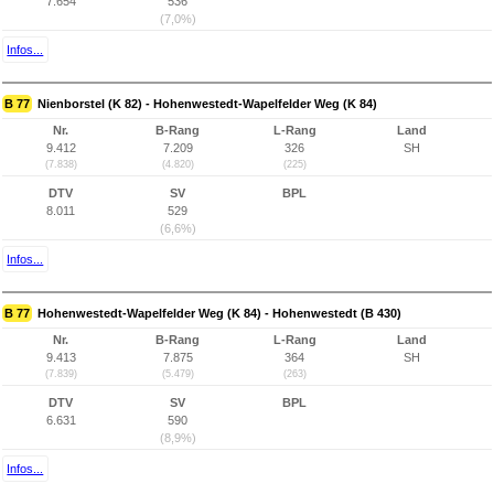
7.654
536
(7,0%)
Infos...
B 77
Nienborstel (K 82) - Hohenwestedt-Wapelfelder Weg (K 84)
Nr.
B-Rang
L-Rang
Land
9.412
7.209
326
SH
(7.838)
(4.820)
(225)
DTV
SV
BPL
8.011
529
(6,6%)
Infos...
B 77
Hohenwestedt-Wapelfelder Weg (K 84) - Hohenwestedt (B 430)
Nr.
B-Rang
L-Rang
Land
9.413
7.875
364
SH
(7.839)
(5.479)
(263)
DTV
SV
BPL
6.631
590
(8,9%)
Infos...