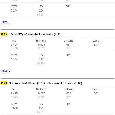
DTV
SV
BPL
2.144
204
(9,5%)
Infos...
B 79
LG (NI/ST) - Osterwieck-Veltheim (L 91)
Nr.
B-Rang
L-Rang
Land
9.424
9.504
487
ST
(7.853)
(7.102)
(421)
DTV
SV
BPL
3.144
192
(6,1%)
Infos...
B 79
Osterwieck-Veltheim (L 91) - Osterwieck-Hessen (L 89)
Nr.
B-Rang
L-Rang
Land
9.425
9.277
453
ST
(7.854)
(6.875)
(387)
DTV
SV
BPL
3.686
221
(6,0%)