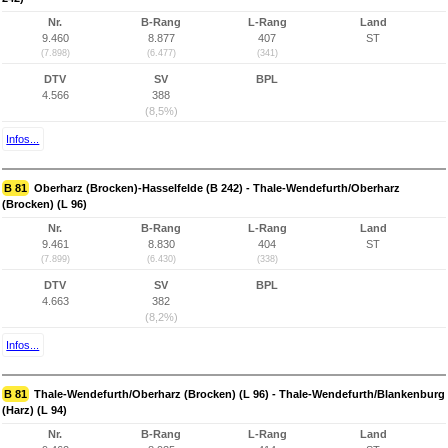
Nr.
B-Rang
L-Rang
Land
9.460
8.877
407
ST
(7.898)
(6.477)
(341)
DTV
SV
BPL
4.566
388
(8,5%)
Infos...
B 81
Oberharz (Brocken)-Hasselfelde (B 242) - Thale-Wendefurth/Oberharz
(Brocken) (L 96)
Nr.
B-Rang
L-Rang
Land
9.461
8.830
404
ST
(7.899)
(6.430)
(338)
DTV
SV
BPL
4.663
382
(8,2%)
Infos...
B 81
Thale-Wendefurth/Oberharz (Brocken) (L 96) - Thale-Wendefurth/Blankenburg
(Harz) (L 94)
Nr.
B-Rang
L-Rang
Land