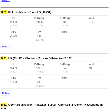
Infos...
B 81
Ilfeld-Netzkater (B 4) - LG (TH/ST)
Nr.
B-Rang
L-Rang
Land
9.458
9.806
482
TH
(7.896)
(7.403)
(412)
DTV
SV
BPL
2.160
438
(20,3%)
Infos...
B 81
LG (TH/ST) - Oberharz (Brocken)-Rotacker (B 242)
Nr.
B-Rang
L-Rang
Land
9.459
9.937
548
ST
(7.897)
(7.534)
(482)
DTV
SV
BPL
1.633
238
(14,6%)
Infos...
B 81
Oberharz (Brocken)-Rotacker (B 242) - Oberharz (Brocken)-Hasselfelde (B
242)