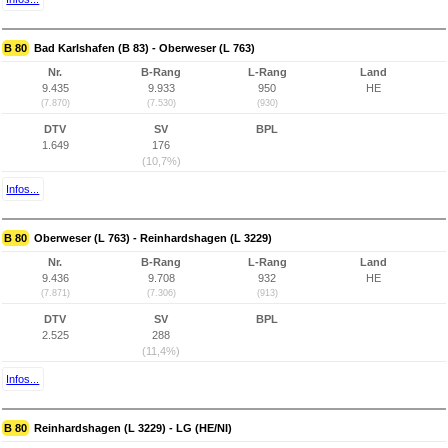
B 80
Bad Karlshafen (B 83) - Oberweser (L 763)
Nr.
B-Rang
L-Rang
Land
9.435
9.933
950
HE
(7.870)
(7.530)
(930)
DTV
SV
BPL
1.649
176
(10,7%)
Infos...
B 80
Oberweser (L 763) - Reinhardshagen (L 3229)
Nr.
B-Rang
L-Rang
Land
9.436
9.708
932
HE
(7.871)
(7.306)
(913)
DTV
SV
BPL
2.525
288
(11,4%)
Infos...
B 80
Reinhardshagen (L 3229) - LG (HE/NI)