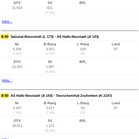
DTV
SV
BPL
11.559
821
(7,1%)
Infos...
B 80
Salzatal-Bennstedt (L 173) - AS Halle-Neustadt (A 143)
Nr.
B-Rang
L-Rang
Land
9.456
4.421
109
ST
(7.894)
(2.078)
(48)
DTV
SV
BPL
15.252
1.007
(6,6%)
Infos...
B 80
AS Halle-Neustadt (A 143) - Teutschenthal-Zscherben (K 2147)
Nr.
B-Rang
L-Rang
Land
9.457
3.677
83
ST
(7.895)
(1.390)
(22)
DTV
SV
BPL
18.521
1.222
(6,6%)