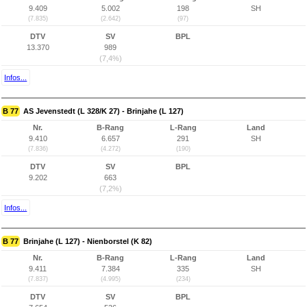
9.409
5.002
198
SH
(7.835)
(2.642)
(97)
DTV
SV
BPL
13.370
989
(7,4%)
Infos...
B 77
AS Jevenstedt (L 328/K 27) - Brinjahe (L 127)
Nr.
B-Rang
L-Rang
Land
9.410
6.657
291
SH
(7.836)
(4.272)
(190)
DTV
SV
BPL
9.202
663
(7,2%)
Infos...
B 77
Brinjahe (L 127) - Nienborstel (K 82)
Nr.
B-Rang
L-Rang
Land
9.411
7.384
335
SH
(7.837)
(4.995)
(234)
DTV
SV
BPL