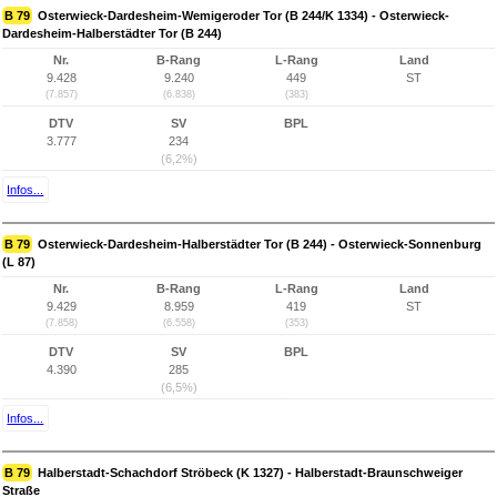
B 79
Osterwieck-Dardesheim-Wemigeroder Tor (B 244/K 1334) - Osterwieck-
Dardesheim-Halberstädter Tor (B 244)
Nr.
B-Rang
L-Rang
Land
9.428
9.240
449
ST
(7.857)
(6.838)
(383)
DTV
SV
BPL
3.777
234
(6,2%)
Infos...
B 79
Osterwieck-Dardesheim-Halberstädter Tor (B 244) - Osterwieck-Sonnenburg
(L 87)
Nr.
B-Rang
L-Rang
Land
9.429
8.959
419
ST
(7.858)
(6.558)
(353)
DTV
SV
BPL
4.390
285
(6,5%)
Infos...
B 79
Halberstadt-Schachdorf Ströbeck (K 1327) - Halberstadt-Braunschweiger
Straße