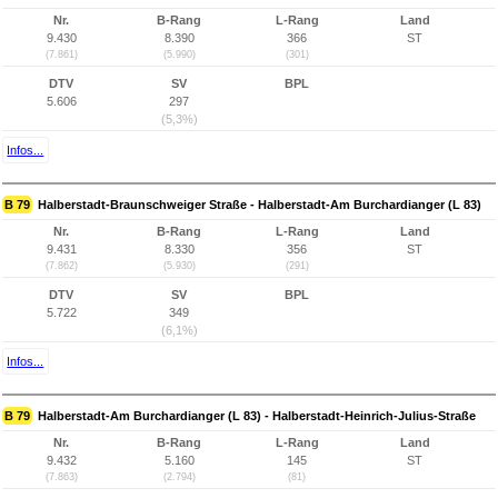
Nr.
B-Rang
L-Rang
Land
9.430
8.390
366
ST
(7.861)
(5.990)
(301)
DTV
SV
BPL
5.606
297
(5,3%)
Infos...
B 79
Halberstadt-Braunschweiger Straße - Halberstadt-Am Burchardianger (L 83)
Nr.
B-Rang
L-Rang
Land
9.431
8.330
356
ST
(7.862)
(5.930)
(291)
DTV
SV
BPL
5.722
349
(6,1%)
Infos...
B 79
Halberstadt-Am Burchardianger (L 83) - Halberstadt-Heinrich-Julius-Straße
Nr.
B-Rang
L-Rang
Land
9.432
5.160
145
ST
(7.863)
(2.794)
(81)