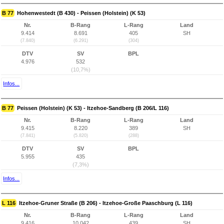
B 77
Hohenwestedt (B 430) - Peissen (Holstein) (K 53)
Nr.
B-Rang
L-Rang
Land
9.414
8.691
405
SH
(7.840)
(6.291)
(304)
DTV
SV
BPL
4.976
532
(10,7%)
Infos...
B 77
Peissen (Holstein) (K 53) - Itzehoe-Sandberg (B 206/L 116)
Nr.
B-Rang
L-Rang
Land
9.415
8.220
389
SH
(7.841)
(5.820)
(288)
DTV
SV
BPL
5.955
435
(7,3%)
Infos...
L 116
Itzehoe-Gruner Straße (B 206) - Itzehoe-Große Paaschburg (L 116)
Nr.
B-Rang
L-Rang
Land
9.416
10.042
439
SH