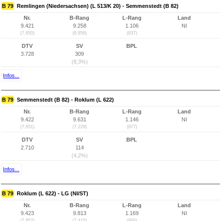
B 79
Remlingen (Niedersachsen) (L 513/K 20) - Semmenstedt (B 82)
Nr.
B-Rang
L-Rang
Land
9.421
9.258
1.106
NI
(7.850)
(6.856)
(837)
DTV
SV
BPL
3.728
309
(8,3%)
Infos...
B 79
Semmenstedt (B 82) - Roklum (L 622)
Nr.
B-Rang
L-Rang
Land
9.422
9.631
1.146
NI
(7.851)
(7.229)
(877)
DTV
SV
BPL
2.710
114
(4,2%)
Infos...
B 79
Roklum (L 622) - LG (NI/ST)
Nr.
B-Rang
L-Rang
Land
9.423
9.813
1.169
NI
(7.852)
(7.410)
(900)