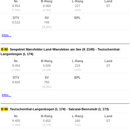
Nr.
B-Rang
L-Rang
Land
9.453
6.969
227
ST
(7.891)
(4.581)
(163)
DTV
SV
BPL
8.510
749
(8,8%)
Infos...
B 80
Seegebiet Mansfelder Land-Wansleben am See (K 2149) - Teutschenthal-
Langenbogen (L 174)
Nr.
B-Rang
L-Rang
Land
9.454
6.826
219
ST
(7.892)
(4.439)
(155)
DTV
SV
BPL
8.826
750
(8,5%)
Infos...
B 80
Teutschenthal-Langenbogen (L 174) - Salzatal-Bennstedt (L 173)
Nr.
B-Rang
L-Rang
Land
9.455
5.652
166
ST
(7.893)
(3.276)
(102)