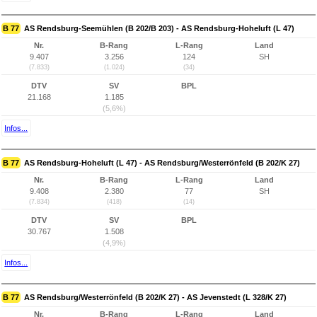
B 77
AS Rendsburg-Seemühlen (B 202/B 203) - AS Rendsburg-Hoheluft (L 47)
Nr.
B-Rang
L-Rang
Land
9.407
3.256
124
SH
(7.833)
(1.024)
(34)
DTV
SV
BPL
21.168
1.185
(5,6%)
Infos...
B 77
AS Rendsburg-Hoheluft (L 47) - AS Rendsburg/Westerrönfeld (B 202/K 27)
Nr.
B-Rang
L-Rang
Land
9.408
2.380
77
SH
(7.834)
(418)
(14)
DTV
SV
BPL
30.767
1.508
(4,9%)
Infos...
B 77
AS Rendsburg/Westerrönfeld (B 202/K 27) - AS Jevenstedt (L 328/K 27)
Nr.
B-Rang
L-Rang
Land