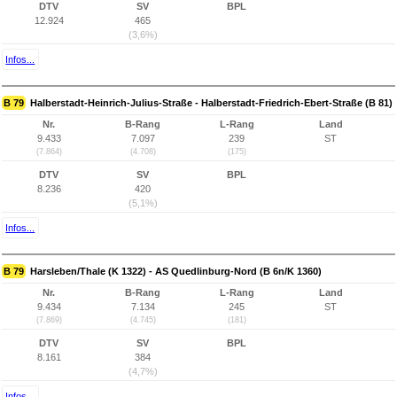
DTV
SV
BPL
12.924
465
(3,6%)
Infos...
B 79
Halberstadt-Heinrich-Julius-Straße - Halberstadt-Friedrich-Ebert-Straße (B 81)
Nr.
B-Rang
L-Rang
Land
9.433
7.097
239
ST
(7.864)
(4.708)
(175)
DTV
SV
BPL
8.236
420
(5,1%)
Infos...
B 79
Harsleben/Thale (K 1322) - AS Quedlinburg-Nord (B 6n/K 1360)
Nr.
B-Rang
L-Rang
Land
9.434
7.134
245
ST
(7.869)
(4.745)
(181)
DTV
SV
BPL
8.161
384
(4,7%)
Infos...