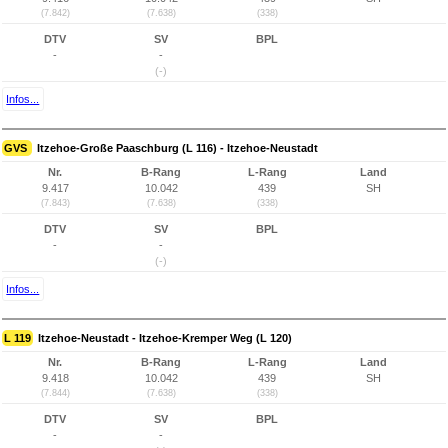
(7.842)
(7.638)
(338)
DTV
SV
BPL
-
-
(-)
Infos...
GVS
Itzehoe-Große Paaschburg (L 116) - Itzehoe-Neustadt
Nr.
B-Rang
L-Rang
Land
9.417
10.042
439
SH
(7.843)
(7.638)
(338)
DTV
SV
BPL
-
-
(-)
Infos...
L 119
Itzehoe-Neustadt - Itzehoe-Kremper Weg (L 120)
Nr.
B-Rang
L-Rang
Land
9.418
10.042
439
SH
(7.844)
(7.638)
(338)
DTV
SV
BPL
-
-