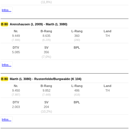
(11,8%)
Infos...
B 80
Arenshausen (L 2009) - Marth (L 3080)
Nr.
B-Rang
L-Rang
Land
9.449
8.635
360
TH
(7.886)
(6.235)
(290)
DTV
SV
BPL
5.085
356
(7,0%)
Infos...
B 80
Marth (L 3080) - Rustenfelde/Burgwalde (K 104)
Nr.
B-Rang
L-Rang
Land
9.450
9.852
486
TH
(7.887)
(7.449)
(416)
DTV
SV
BPL
2.003
204
(10,2%)
Infos...