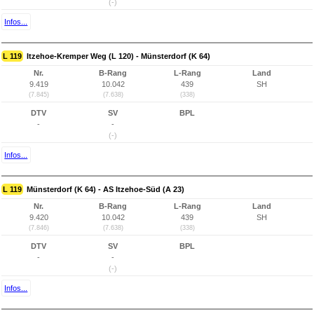
(-)
Infos...
L 119
Itzehoe-Kremper Weg (L 120) - Münsterdorf (K 64)
Nr.
B-Rang
L-Rang
Land
9.419
10.042
439
SH
(7.845)
(7.638)
(338)
DTV
SV
BPL
-
-
(-)
Infos...
L 119
Münsterdorf (K 64) - AS Itzehoe-Süd (A 23)
Nr.
B-Rang
L-Rang
Land
9.420
10.042
439
SH
(7.846)
(7.638)
(338)
DTV
SV
BPL
-
-
(-)
Infos...