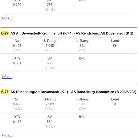
9.120
766
(8,4%)
Infos...
B 77
AS Alt Duvenstedt-Krummenort (K 44) - AS Rendsburg/Alt Duvenstedt (K 1)
Nr.
B-Rang
L-Rang
Land
9.405
7.065
321
SH
(7.831)
(4.676)
(220)
DTV
SV
BPL
8.331
658
(7,9%)
Infos...
B 77
AS Rendsburg/Alt Duvenstedt (K 1) - AS Rendsburg-Seemühlen (B 202/B 203)
Nr.
B-Rang
L-Rang
Land
9.406
7.983
371
SH
(7.832)
(5.586)
(270)
DTV
SV
BPL
6.417
584
(9,1%)
Infos...