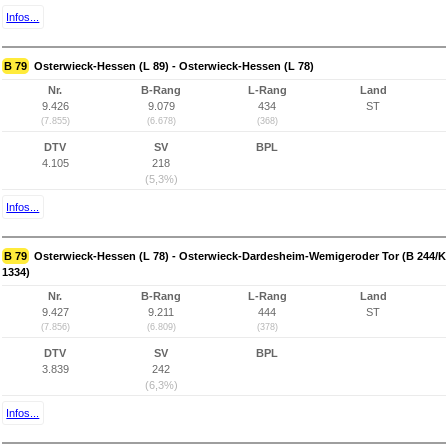
Infos...
B 79
Osterwieck-Hessen (L 89) - Osterwieck-Hessen (L 78)
Nr.
B-Rang
L-Rang
Land
9.426
9.079
434
ST
(7.855)
(6.678)
(368)
DTV
SV
BPL
4.105
218
(5,3%)
Infos...
B 79
Osterwieck-Hessen (L 78) - Osterwieck-Dardesheim-Wemigeroder Tor (B 244/K
1334)
Nr.
B-Rang
L-Rang
Land
9.427
9.211
444
ST
(7.856)
(6.809)
(378)
DTV
SV
BPL
3.839
242
(6,3%)
Infos...