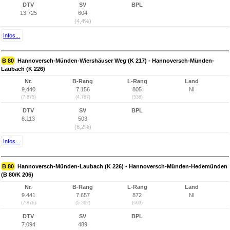
DTV
SV
BPL
13.725
604
(4,4%)
Infos...
B 80
Hannoversch-Münden-Wiershäuser Weg (K 217) - Hannoversch-Münden-
Laubach (K 226)
Nr.
B-Rang
L-Rang
Land
9.440
7.156
805
NI
(7.875)
(4.767)
(536)
DTV
SV
BPL
8.113
503
(6,2%)
Infos...
B 80
Hannoversch-Münden-Laubach (K 226) - Hannoversch-Münden-Hedemünden
(B 80/K 206)
Nr.
B-Rang
L-Rang
Land
9.441
7.657
872
NI
(7.876)
(5.262)
(603)
DTV
SV
BPL
7.094
489