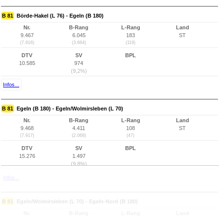
B 81
Börde-Hakel (L 76) - Egeln (B 180)
Nr.
B-Rang
L-Rang
Land
9.467
6.045
183
ST
(7.916)
(3.664)
(119)
DTV
SV
BPL
10.585
974
(9,2%)
Infos...
B 81
Egeln (B 180) - Egeln/Wolmirsleben (L 70)
Nr.
B-Rang
L-Rang
Land
9.468
4.411
108
ST
(7.917)
(2.068)
(47)
DTV
SV
BPL
15.276
1.497
(9,8%)
Infos...
B 81
Egeln/Wolmirsleben (L 70) - Egeln-Nord (B 180)
Nr.
B-Rang
L-Rang
Land