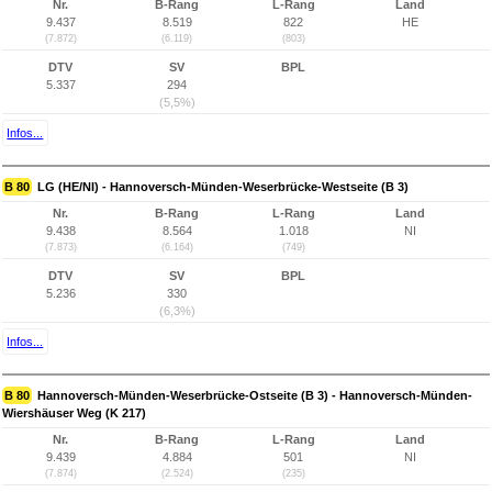
Nr.
B-Rang
L-Rang
Land
9.437
8.519
822
HE
(7.872)
(6.119)
(803)
DTV
SV
BPL
5.337
294
(5,5%)
Infos...
B 80
LG (HE/NI) - Hannoversch-Münden-Weserbrücke-Westseite (B 3)
Nr.
B-Rang
L-Rang
Land
9.438
8.564
1.018
NI
(7.873)
(6.164)
(749)
DTV
SV
BPL
5.236
330
(6,3%)
Infos...
B 80
Hannoversch-Münden-Weserbrücke-Ostseite (B 3) - Hannoversch-Münden-
Wiershäuser Weg (K 217)
Nr.
B-Rang
L-Rang
Land
9.439
4.884
501
NI
(7.874)
(2.524)
(235)