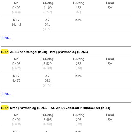
Nr.
B-Rang
L-Rang
Land
9.402
4.109
158
SH
(7.828)
(1.777)
(58)
DTV
SV
BPL
16.442
641
(3,9%)
Infos...
B 77
AS Busdorf/Jagel (K 39) - Kropp/Owschlag (L 265)
Nr.
B-Rang
L-Rang
Land
9.403
6.529
286
SH
(7.829)
(4.145)
(185)
DTV
SV
BPL
9.475
692
(7,3%)
Infos...
B 77
Kropp/Owschlag (L 265) - AS Alt Duvenstedt-Krummenort (K 44)
Nr.
B-Rang
L-Rang
Land
9.404
6.693
297
SH
(7.830)
(4.308)
(196)
DTV
SV
BPL