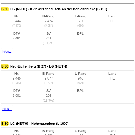
B 80
LG (NI/HE) - KVP Witzenhausen-An der Bohlenbrücke (B 451)
Nr.
B-Rang
L-Rang
Land
9.444
7.474
697
HE
(7.879)
(5.084)
(680)
DTV
SV
BPL
7.461
761
(10,2%)
Infos...
B 80
Neu-Eichenberg (B 27) - LG (HE/TH)
Nr.
B-Rang
L-Rang
Land
9.445
9.877
946
HE
(7.882)
(7.474)
(926)
DTV
SV
BPL
1.901
226
(11,9%)
Infos...
B 80
LG (HE/TH) - Hohengandern (L 1002)
Nr.
B-Rang
L-Rang
Land