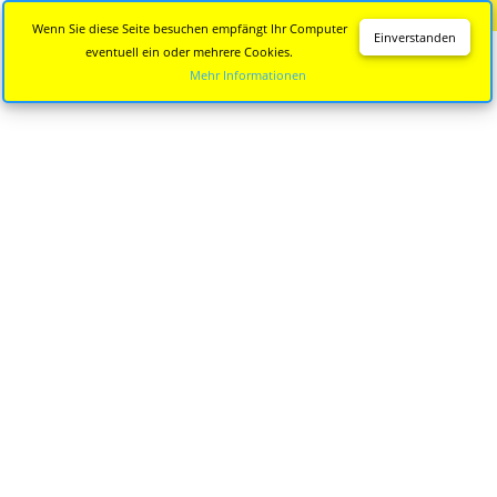
Diese Seite wird nicht mehr aktualisiert.
Zur neuen Seite
Wenn Sie diese Seite besuchen empfängt Ihr Computer
Einverstanden
eventuell ein oder mehrere Cookies.
Mehr Informationen