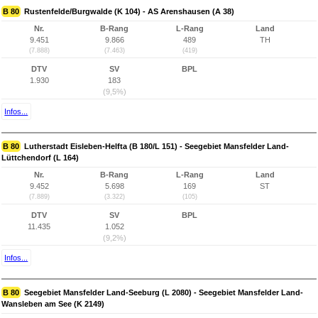
B 80
Rustenfelde/Burgwalde (K 104) - AS Arenshausen (A 38)
Nr.
B-Rang
L-Rang
Land
9.451
9.866
489
TH
(7.888)
(7.463)
(419)
DTV
SV
BPL
1.930
183
(9,5%)
Infos...
B 80
Lutherstadt Eisleben-Helfta (B 180/L 151) - Seegebiet Mansfelder Land-
Lüttchendorf (L 164)
Nr.
B-Rang
L-Rang
Land
9.452
5.698
169
ST
(7.889)
(3.322)
(105)
DTV
SV
BPL
11.435
1.052
(9,2%)
Infos...
B 80
Seegebiet Mansfelder Land-Seeburg (L 2080) - Seegebiet Mansfelder Land-
Wansleben am See (K 2149)