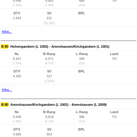
9.446
9.863
488
TH
(7.883)
(7.460)
(418)
DTV
SV
BPL
1.943
231
(11,9%)
Infos...
B 80
Hohengandern (L 1002) - Arenshausen/Kirchgandern (L 1001)
Nr.
B-Rang
L-Rang
Land
9.447
8.971
399
TH
(7.884)
(6.570)
(329)
DTV
SV
BPL
4.365
327
(7,5%)
Infos...
B 80
Arenshausen/Kirchgandern (L 1001) - Arenshausen (L 2009)
Nr.
B-Rang
L-Rang
Land
9.448
8.818
386
TH
(7.885)
(6.418)
(316)
DTV
SV
BPL
4.685
553