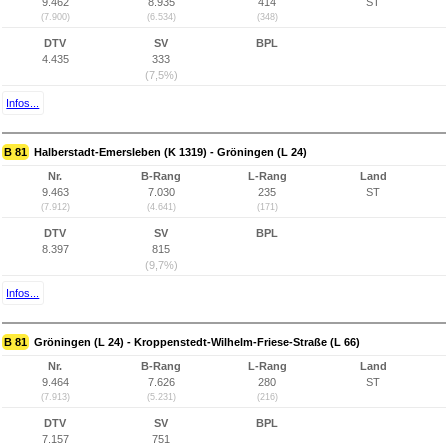
9.462
8.935
414
ST
(7.900)
(6.534)
(348)
DTV
SV
BPL
4.435
333
(7,5%)
Infos...
B 81
Halberstadt-Emersleben (K 1319) - Gröningen (L 24)
Nr.
B-Rang
L-Rang
Land
9.463
7.030
235
ST
(7.912)
(4.641)
(171)
DTV
SV
BPL
8.397
815
(9,7%)
Infos...
B 81
Gröningen (L 24) - Kroppenstedt-Wilhelm-Friese-Straße (L 66)
Nr.
B-Rang
L-Rang
Land
9.464
7.626
280
ST
(7.913)
(5.231)
(216)
DTV
SV
BPL
7.157
751