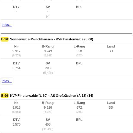
DTV
SV
BPL
-
-
(-)
Infos...
B 96
Sonnewalde-Münchhausen - KVP Finsterwalde (L 60)
Nr.
B-Rang
L-Rang
Land
9.917
9.249
358
BB
(8.553)
(6.847)
(242)
DTV
SV
BPL
3.754
203
(5,4%)
Infos...
B 96
KVP Finsterwalde (L 60) - AS Großräschen (A 13) (14)
Nr.
B-Rang
L-Rang
Land
9.918
9.326
372
BB
(8.554)
(6.924)
(256)
DTV
SV
BPL
3.575
408
(11,4%)