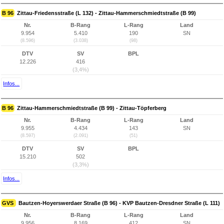
B 96
Zittau-Friedensstraße (L 132) - Zittau-Hammerschmiedtstraße (B 99)
Nr.
B-Rang
L-Rang
Land
9.954
5.410
190
SN
(8.596)
(3.038)
(98)
DTV
SV
BPL
12.226
416
(3,4%)
Infos...
B 96
Zittau-Hammerschmiedtstraße (B 99) - Zittau-Töpferberg
Nr.
B-Rang
L-Rang
Land
9.955
4.434
143
SN
(8.597)
(2.091)
(51)
DTV
SV
BPL
15.210
502
(3,3%)
Infos...
GVS
Bautzen-Hoyerswerdaer Straße (B 96) - KVP Bautzen-Dresdner Straße (L 111)
Nr.
B-Rang
L-Rang
Land
9.956
8.169
412
SN