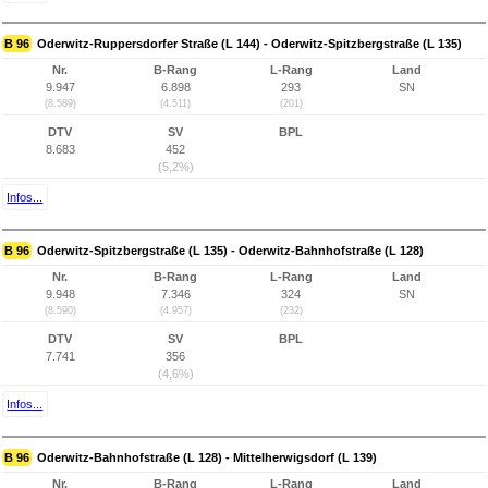
B 96
Oderwitz-Ruppersdorfer Straße (L 144) - Oderwitz-Spitzbergstraße (L 135)
Nr.
B-Rang
L-Rang
Land
9.947
6.898
293
SN
(8.589)
(4.511)
(201)
DTV
SV
BPL
8.683
452
(5,2%)
Infos...
B 96
Oderwitz-Spitzbergstraße (L 135) - Oderwitz-Bahnhofstraße (L 128)
Nr.
B-Rang
L-Rang
Land
9.948
7.346
324
SN
(8.590)
(4.957)
(232)
DTV
SV
BPL
7.741
356
(4,6%)
Infos...
B 96
Oderwitz-Bahnhofstraße (L 128) - Mittelherwigsdorf (L 139)
Nr.
B-Rang
L-Rang
Land