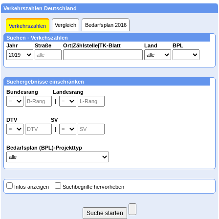
Verkehrszahlen Deutschland
Vergleich
Bedarfsplan 2016
Verkehrszahlen
Suchen - Verkehszahlen
Jahr
Straße
Ort|Zählstelle|TK-Blatt
Land
BPL
Suchergebnisse einschränken
Bundesrang Landesrang
|
DTV SV
|
Bedarfsplan (BPL)-Projekttyp
Infos anzeigen
Suchbegriffe hervorheben