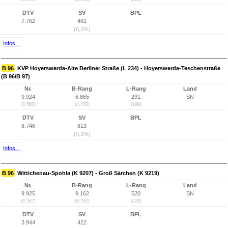
DTV
SV
BPL
7.762
481
(6,2%)
Infos...
B 96
KVP Hoyerswerda-Alte Berliner Straße (L 234) - Hoyerswerda-Teschenstraße
(B 96/B 97)
Nr.
B-Rang
L-Rang
Land
9.924
6.865
291
SN
(8.560)
(4.478)
(199)
DTV
SV
BPL
8.746
813
(9,3%)
Infos...
B 96
Wittichenau-Spohla (K 9207) - Groß Särchen (K 9219)
Nr.
B-Rang
L-Rang
Land
9.925
9.162
520
SN
(8.567)
(6.760)
(428)
DTV
SV
BPL
3.944
422