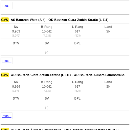
Infos...
GVS
AS Bautzen-West (A 4) - OD Bautzen-Clara-Zetkin-Straße (L 111)
Nr.
B-Rang
L-Rang
Land
9.933
10.042
617
SN
(8.575)
(7.638)
(525)
DTV
SV
BPL
-
-
(-)
Infos...
GVS
OD Bautzen-Clara-Zetkin-Straße (L 111) - OD Bautzen-Äußere Lauenstraße
Nr.
B-Rang
L-Rang
Land
9.934
10.042
617
SN
(8.576)
(7.638)
(525)
DTV
SV
BPL
-
-
(-)
Infos...