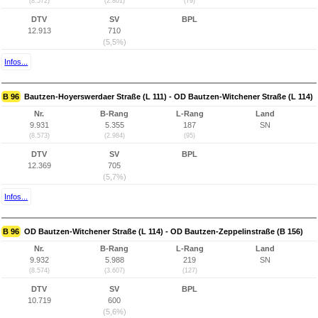
(8.572)
(2.801)
(79)
DTV
SV
BPL
12.913
710
(5,5%)
Infos...
B 96
Bautzen-Hoyerswerdaer Straße (L 111) - OD Bautzen-Witchener Straße (L 114)
Nr.
B-Rang
L-Rang
Land
9.931
5.355
187
SN
(8.573)
(2.984)
(95)
DTV
SV
BPL
12.369
705
(5,7%)
Infos...
B 96
OD Bautzen-Witchener Straße (L 114) - OD Bautzen-Zeppelinstraße (B 156)
Nr.
B-Rang
L-Rang
Land
9.932
5.988
219
SN
(8.574)
(3.607)
(127)
DTV
SV
BPL
10.719
600
(5,6%)