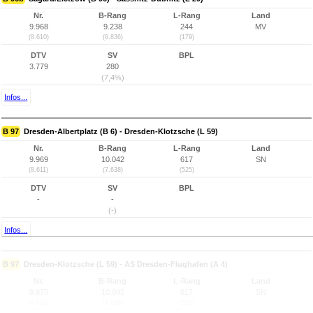
Nr.
B-Rang
L-Rang
Land
9.968
9.238
244
MV
(8.610)
(6.836)
(179)
DTV
SV
BPL
3.779
280
(7,4%)
Infos...
B 97
Dresden-Albertplatz (B 6) - Dresden-Klotzsche (L 59)
Nr.
B-Rang
L-Rang
Land
9.969
10.042
617
SN
(8.611)
(7.638)
(525)
DTV
SV
BPL
-
-
(-)
Infos...
B 97
Dresden-Klotzsche (L 59) - AS Dresden-Flughafen (A 4)
Nr.
B-Rang
L-Rang
Land
9.970
10.042
617
SN
(8.612)
(7.638)
(525)