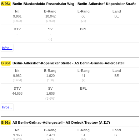
B 96a
Berlin-Blankenfelde-Rosenthaler Weg - Berlin-Adlershof-Köpenicker Straße
Nr.
B-Rang
L-Rang
Land
9.961
10.042
66
BE
(8.603)
(7.638)
(21)
DTV
SV
BPL
-
-
(-)
Infos...
B 96a
Berlin-Adlershof-Köpenicker Straße - AS Berlin-Grünau-Adlergestell
Nr.
B-Rang
L-Rang
Land
9.962
1.620
41
BE
(8.604)
(150)
(2)
DTV
SV
BPL
44.653
1.608
(3,6%)
Infos...
B 96a
AS Berlin-Grünau-Adlergestell - AS Dreieck Treptow (A 117)
Nr.
B-Rang
L-Rang
Land
9.963
2.479
51
BE
(8.605)
(472)
(10)