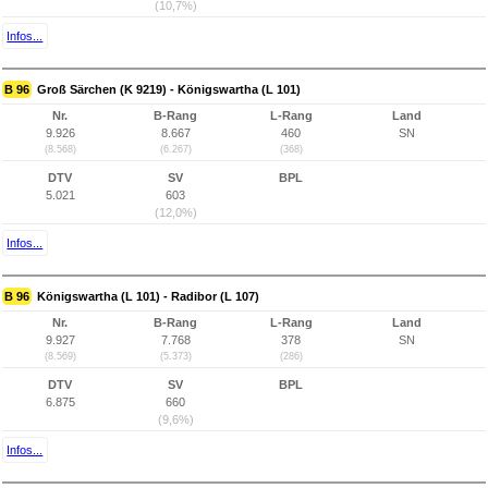
(10,7%)
Infos...
B 96
Groß Särchen (K 9219) - Königswartha (L 101)
Nr.
B-Rang
L-Rang
Land
9.926
8.667
460
SN
(8.568)
(6.267)
(368)
DTV
SV
BPL
5.021
603
(12,0%)
Infos...
B 96
Königswartha (L 101) - Radibor (L 107)
Nr.
B-Rang
L-Rang
Land
9.927
7.768
378
SN
(8.569)
(5.373)
(286)
DTV
SV
BPL
6.875
660
(9,6%)
Infos...