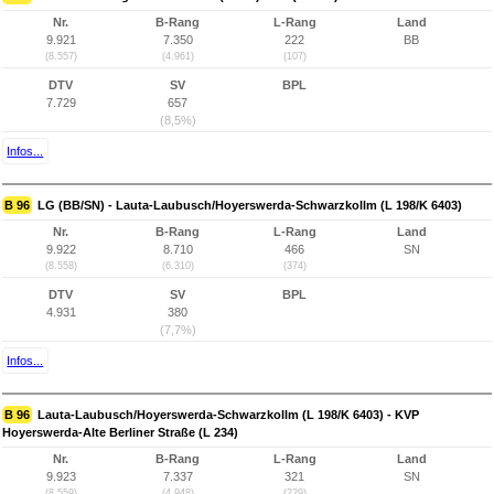
Nr.
B-Rang
L-Rang
Land
9.921
7.350
222
BB
(8.557)
(4.961)
(107)
DTV
SV
BPL
7.729
657
(8,5%)
Infos...
B 96
LG (BB/SN) - Lauta-Laubusch/Hoyerswerda-Schwarzkollm (L 198/K 6403)
Nr.
B-Rang
L-Rang
Land
9.922
8.710
466
SN
(8.558)
(6.310)
(374)
DTV
SV
BPL
4.931
380
(7,7%)
Infos...
B 96
Lauta-Laubusch/Hoyerswerda-Schwarzkollm (L 198/K 6403) - KVP
Hoyerswerda-Alte Berliner Straße (L 234)
Nr.
B-Rang
L-Rang
Land
9.923
7.337
321
SN
(8.559)
(4.948)
(229)