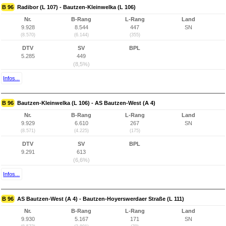
B 96
Radibor (L 107) - Bautzen-Kleinwelka (L 106)
Nr.
B-Rang
L-Rang
Land
9.928
8.544
447
SN
(8.570)
(6.144)
(355)
DTV
SV
BPL
5.285
449
(8,5%)
Infos...
B 96
Bautzen-Kleinwelka (L 106) - AS Bautzen-West (A 4)
Nr.
B-Rang
L-Rang
Land
9.929
6.610
267
SN
(8.571)
(4.225)
(175)
DTV
SV
BPL
9.291
613
(6,6%)
Infos...
B 96
AS Bautzen-West (A 4) - Bautzen-Hoyerswerdaer Straße (L 111)
Nr.
B-Rang
L-Rang
Land
9.930
5.167
171
SN