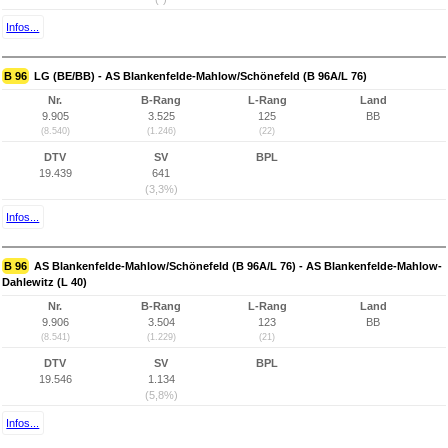
Infos...
B 96
LG (BE/BB) - AS Blankenfelde-Mahlow/Schönefeld (B 96A/L 76)
Nr.
B-Rang
L-Rang
Land
9.905
3.525
125
BB
(8.540)
(1.246)
(22)
DTV
SV
BPL
19.439
641
(3,3%)
Infos...
B 96
AS Blankenfelde-Mahlow/Schönefeld (B 96A/L 76) - AS Blankenfelde-Mahlow-
Dahlewitz (L 40)
Nr.
B-Rang
L-Rang
Land
9.906
3.504
123
BB
(8.541)
(1.229)
(21)
DTV
SV
BPL
19.546
1.134
(5,8%)
Infos...