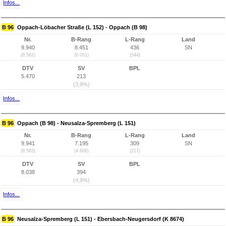
Infos...
B 96
Oppach-Löbacher Straße (L 152) - Oppach (B 98)
Nr.
B-Rang
L-Rang
Land
9.940
8.451
436
SN
(8.582)
(6.051)
(344)
DTV
SV
BPL
5.470
213
(3,9%)
Infos...
B 96
Oppach (B 98) - Neusalza-Spremberg (L 151)
Nr.
B-Rang
L-Rang
Land
9.941
7.195
309
SN
(8.583)
(4.806)
(217)
DTV
SV
BPL
8.038
394
(4,9%)
Infos...
B 96
Neusalza-Spremberg (L 151) - Ebersbach-Neugersdorf (K 8674)