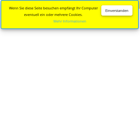
Diese Seite wird nicht mehr aktualisiert.
Zur neuen Seite
Wenn Sie diese Seite besuchen empfängt Ihr Computer
Einverstanden
eventuell ein oder mehrere Cookies.
Mehr Informationen