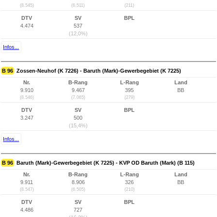
(8.545)
(6.511)
(211)
DTV
SV
BPL
4.474
537
(12,0%)
Infos...
B 96
Zossen-Neuhof (K 7226) - Baruth (Mark)-Gewerbegebiet (K 7225)
Nr.
B-Rang
L-Rang
Land
9.910
9.467
395
BB
(8.546)
(7.065)
(279)
DTV
SV
BPL
3.247
500
(15,4%)
Infos...
B 96
Baruth (Mark)-Gewerbegebiet (K 7225) - KVP OD Baruth (Mark) (B 115)
Nr.
B-Rang
L-Rang
Land
9.911
8.906
326
BB
(8.547)
(6.505)
(210)
DTV
SV
BPL
4.486
727