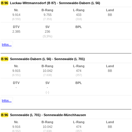
B 96
Luckau-Wittmannsdorf (B 87) - Sonnewalde-Dabern (L 56)
Nr.
B-Rang
L-Rang
Land
9.914
9.755
433
BB
(8.550)
(7.353)
(316)
DTV
SV
BPL
2.385
236
(9,9%)
Infos...
B 96
Sonnewalde-Dabern (L 56) - Sonnewalde (L 701)
Nr.
B-Rang
L-Rang
Land
9.915
10.042
474
BB
(8.551)
(7.638)
(357)
DTV
SV
BPL
-
-
(-)
Infos...
B 96
Sonnewalde (L 701) - Sonnewalde-Münchhausen
Nr.
B-Rang
L-Rang
Land
9.916
10.042
474
BB
(8.552)
(7.638)
(357)