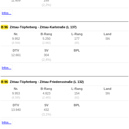
11.609
255
(2,2%)
Infos...
B 96
Zittau-Töpferberg - Zittau-Karlstraße (L 137)
Nr.
B-Rang
L-Rang
Land
9.952
5.250
177
SN
(8.594)
(2.882)
(85)
DTV
SV
BPL
12.661
304
(2,4%)
Infos...
B 96
Zittau-Töpferberg - Zittau-Friedensstraße (L 132)
Nr.
B-Rang
L-Rang
Land
9.953
4.823
154
SN
(8.595)
(2.465)
(62)
DTV
SV
BPL
13.940
432
(3,1%)
Infos...