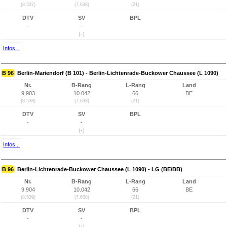
(8.537)
(7.638)
(21)
DTV
SV
BPL
-
-
(-)
Infos...
B 96
Berlin-Mariendorf (B 101) - Berlin-Lichtenrade-Buckower Chaussee (L 1090)
Nr.
B-Rang
L-Rang
Land
9.903
10.042
66
BE
(8.538)
(7.638)
(21)
DTV
SV
BPL
-
-
(-)
Infos...
B 96
Berlin-Lichtenrade-Buckower Chaussee (L 1090) - LG (BE/BB)
Nr.
B-Rang
L-Rang
Land
9.904
10.042
66
BE
(8.539)
(7.638)
(21)
DTV
SV
BPL
-
-
(-)