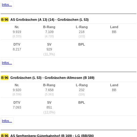
Infos...
B 96
AS Großräschen (A 13) (14) - Großräschen (L 53)
Nr.
B-Rang
L-Rang
Land
9.919
7.109
218
BB
(8.555)
(4.720)
(103)
DTV
SV
BPL
8.217
929
(11,3%)
Infos...
B 96
Großräschen (L 53) - Großräschen-Allmosen (B 169)
Nr.
B-Rang
L-Rang
Land
9.920
7.658
232
BB
(8.556)
(5.263)
(116)
DTV
SV
BPL
7.093
851
(12,0%)
Infos...
B 96
AS Senftenberg-Güterbahnhof (B 169) - LG (BB/SN)