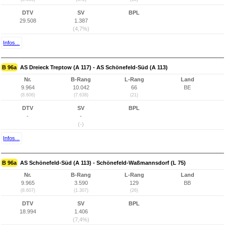
DTV
SV
BPL
29.508
1.387
(4,7%)
Infos...
B 96a
AS Dreieck Treptow (A 117) - AS Schönefeld-Süd (A 113)
Nr.
B-Rang
L-Rang
Land
9.964
10.042
66
BE
(8.606)
(7.638)
(21)
DTV
SV
BPL
-
-
(-)
Infos...
B 96a
AS Schönefeld-Süd (A 113) - Schönefeld-Waßmannsdorf (L 75)
Nr.
B-Rang
L-Rang
Land
9.965
3.590
129
BB
(8.607)
(1.307)
(26)
DTV
SV
BPL
18.994
1.406
(7,4%)