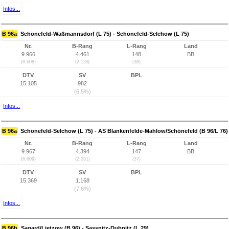
Infos...
B 96a
Schönefeld-Waßmannsdorf (L 75) - Schönefeld-Selchow (L 75)
Nr.
B-Rang
L-Rang
Land
9.966
4.461
148
BB
(8.608)
(2.118)
(38)
DTV
SV
BPL
15.105
982
(6,5%)
Infos...
B 96a
Schönefeld-Selchow (L 75) - AS Blankenfelde-Mahlow/Schönefeld (B 96/L 76)
Nr.
B-Rang
L-Rang
Land
9.967
4.394
147
BB
(8.609)
(2.051)
(37)
DTV
SV
BPL
15.369
1.168
(7,6%)
Infos...
B 96b
Sagard/Lietzow (B 96) - Sassnitz-Dubnitz (L 29)