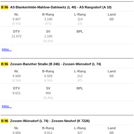
B 96
AS Blankenfelde-Mahlow-Dahlewitz (L 40) - AS Rangsdorf (A 10)
Nr.
B-Rang
L-Rang
Land
9.907
3.190
114
BB
(8.542)
(973)
(15)
DTV
SV
BPL
21.672
1.105
(5,1%)
Infos...
B 96
Zossen-Baruther Straße (B 246) - Zossen-Wünsdorf (L 74)
Nr.
B-Rang
L-Rang
Land
9.908
6.928
212
BB
(8.544)
(4.541)
(97)
DTV
SV
BPL
8.621
466
(5,4%)
Infos...
B 96
Zossen-Wünsdorf (L 74) - Zossen-Neuhof (K 7226)
Nr.
B-Rang
L-Rang
Land
9.909
8.912
327
BB