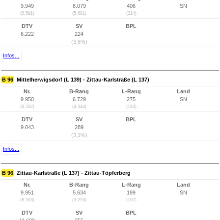
9.949
8.079
406
SN
(8.591)
(5.681)
(314)
DTV
SV
BPL
6.222
224
(3,6%)
Infos...
B 96
Mittelherwigsdorf (L 139) - Zittau-Karlstraße (L 137)
Nr.
B-Rang
L-Rang
Land
9.950
6.729
275
SN
(8.592)
(4.344)
(183)
DTV
SV
BPL
9.043
289
(3,2%)
Infos...
B 96
Zittau-Karlstraße (L 137) - Zittau-Töpferberg
Nr.
B-Rang
L-Rang
Land
9.951
5.634
199
SN
(8.593)
(3.259)
(107)
DTV
SV
BPL