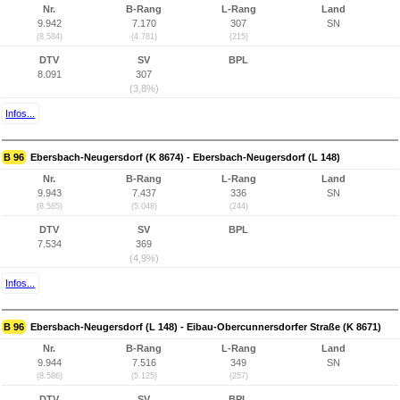
Nr.
B-Rang
L-Rang
Land
9.942
7.170
307
SN
(8.584)
(4.781)
(215)
DTV
SV
BPL
8.091
307
(3,8%)
Infos...
B 96
Ebersbach-Neugersdorf (K 8674) - Ebersbach-Neugersdorf (L 148)
Nr.
B-Rang
L-Rang
Land
9.943
7.437
336
SN
(8.585)
(5.048)
(244)
DTV
SV
BPL
7.534
369
(4,9%)
Infos...
B 96
Ebersbach-Neugersdorf (L 148) - Eibau-Obercunnersdorfer Straße (K 8671)
Nr.
B-Rang
L-Rang
Land
9.944
7.516
349
SN
(8.586)
(5.125)
(257)
DTV
SV
BPL