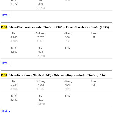
7.377
369
(5,0%)
Infos...
B 96
Eibau-Obercunnersdorfer Straße (K 8671) - Eibau-Neueibauer Straße (L 145)
Nr.
B-Rang
L-Rang
Land
9.945
7.873
386
SN
(8.587)
(5.477)
(294)
DTV
SV
BPL
6.639
524
(7,9%)
Infos...
B 96
Eibau-Neueibauer Straße (L 145) - Oderwitz-Ruppersdorfer Straße (L 144)
Nr.
B-Rang
L-Rang
Land
9.946
7.951
393
SN
(8.588)
(5.555)
(301)
DTV
SV
BPL
6.482
311
(4,8%)
Infos...