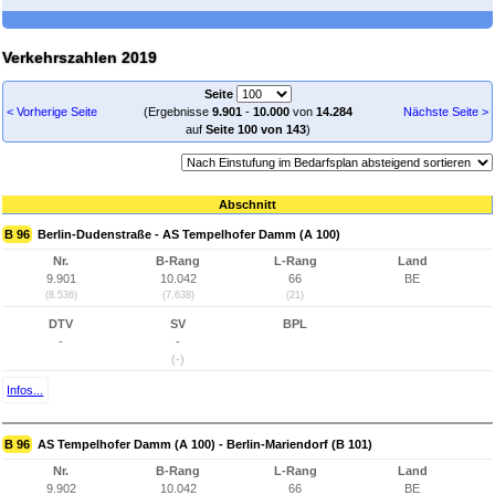
Verkehrszahlen 2019
Seite
< Vorherige Seite
(Ergebnisse
9.901
-
10.000
von
14.284
Nächste Seite >
auf
Seite 100 von 143
)
Abschnitt
B 96
Berlin-Dudenstraße - AS Tempelhofer Damm (A 100)
Nr.
B-Rang
L-Rang
Land
9.901
10.042
66
BE
(8.536)
(7.638)
(21)
DTV
SV
BPL
-
-
(-)
Infos...
B 96
AS Tempelhofer Damm (A 100) - Berlin-Mariendorf (B 101)
Nr.
B-Rang
L-Rang
Land
9.902
10.042
66
BE