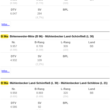
(8.598)
(5.770)
(320)
DTV
SV
BPL
6.047
284
(4,7%)
Infos...
B 96a
Birkenwerder-Mitte (B 96) - Mühlenbecker Land-Schönfließ (L 30)
Nr.
B-Rang
L-Rang
Land
9.957
8.709
309
BB
(8.599)
(6.309)
(193)
DTV
SV
BPL
4.932
109
(2,2%)
Infos...
B 96a
Mühlenbecker Land-Schönfließ (L 30) - Mühlenbecker Land-Schildow (L 21)
Nr.
B-Rang
L-Rang
Land
9.958
8.869
320
BB
(8.600)
(6.469)
(204)
DTV
SV
BPL
4.586
92