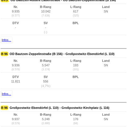
GVS
OD Bautzen-Äußere Lauenstraße - OD Bautzen-Zeppelinstraße (B 156)
Nr.
B-Rang
L-Rang
Land
9.935
10.042
617
SN
(8.577)
(7.638)
(525)
DTV
SV
BPL
-
-
(-)
Infos...
B 96
OD Bautzen-Zeppelinstraße (B 156) - Großpostwitz-Ebendörfel (L 110)
Nr.
B-Rang
L-Rang
Land
9.936
5.547
193
SN
(8.578)
(3.174)
(101)
DTV
SV
BPL
11.821
556
(4,7%)
Infos...
B 96
Großpostwitz-Ebendörfel (L 110) - Großpostwitz-Kirchplatz (L 116)
Nr.
B-Rang
L-Rang
Land
9.937
5.248
176
SN
(8.579)
(2.880)
(84)