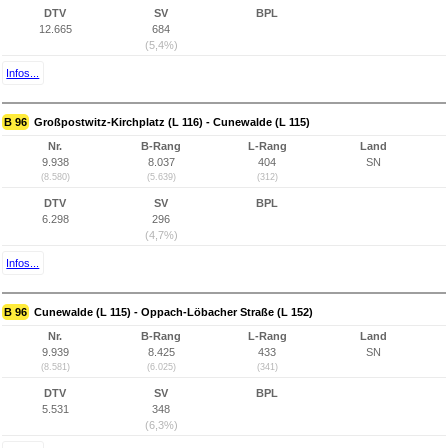
DTV
SV
BPL
12.665
684
(5,4%)
Infos...
B 96
Großpostwitz-Kirchplatz (L 116) - Cunewalde (L 115)
Nr.
B-Rang
L-Rang
Land
9.938
8.037
404
SN
(8.580)
(5.639)
(312)
DTV
SV
BPL
6.298
296
(4,7%)
Infos...
B 96
Cunewalde (L 115) - Oppach-Löbacher Straße (L 152)
Nr.
B-Rang
L-Rang
Land
9.939
8.425
433
SN
(8.581)
(6.025)
(341)
DTV
SV
BPL
5.531
348
(6,3%)