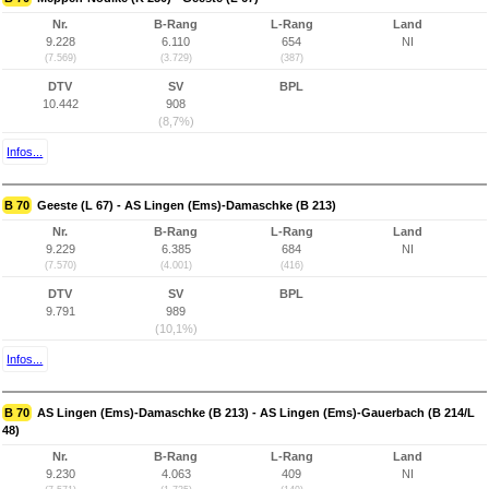
Nr.
B-Rang
L-Rang
Land
9.228
6.110
654
NI
(7.569)
(3.729)
(387)
DTV
SV
BPL
10.442
908
(8,7%)
Infos...
B 70
Geeste (L 67) - AS Lingen (Ems)-Damaschke (B 213)
Nr.
B-Rang
L-Rang
Land
9.229
6.385
684
NI
(7.570)
(4.001)
(416)
DTV
SV
BPL
9.791
989
(10,1%)
Infos...
B 70
AS Lingen (Ems)-Damaschke (B 213) - AS Lingen (Ems)-Gauerbach (B 214/L
48)
Nr.
B-Rang
L-Rang
Land
9.230
4.063
409
NI