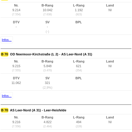
Nr.
B-Rang
L-Rang
Land
9.214
10.042
1.192
NI
(7.554)
(7.638)
(923)
DTV
SV
BPL
-
-
(-)
Infos...
B 70
OD Neermoor-Kirchstraße (L 2) - AS Leer-Nord (A 31)
Nr.
B-Rang
L-Rang
Land
9.215
5.848
621
NI
(7.555)
(3.470)
(354)
DTV
SV
BPL
11.062
321
(2,9%)
Infos...
B 70
AS Leer-Nord (A 31) - Leer-Heisfelde
Nr.
B-Rang
L-Rang
Land
9.216
4.822
494
NI
(7.556)
(2.464)
(228)