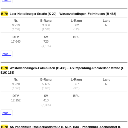
B 70
Leer-Nettelburger Straße (K 20) - Westoverledingen-Folmhusen (B 438)
Nr.
B-Rang
L-Rang
Land
9.219
3.836
382
NI
(7.559)
(1.526)
(125)
DTV
SV
BPL
17.643
723
(4,1%)
Infos...
B 70
Westoverledingen-Folmhusen (B 438) - AS Papenburg-Rheiderlandstraße (L
51/K 158)
Nr.
B-Rang
L-Rang
Land
9.220
5.435
567
NI
(7.560)
(3.063)
(301)
DTV
SV
BPL
12.152
413
(3,4%)
Infos...
B 70
AS Papenburg-Rheiderlandstraße (L 51/K 158) - Papenburg-Aschendorf (L