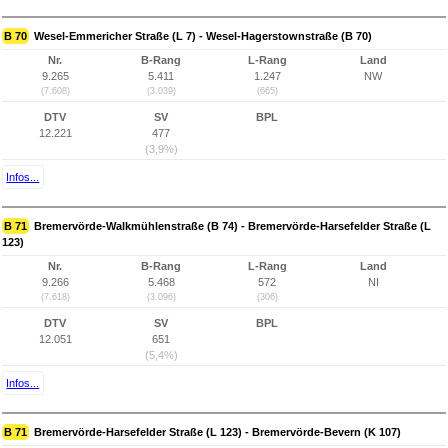
B 70
Wesel-Emmericher Straße (L 7) - Wesel-Hagerstownstraße (B 70)
Nr.
B-Rang
L-Rang
Land
9.265
5.411
1.247
NW
(7.608)
(3.039)
(665)
DTV
SV
BPL
12.221
477
(3,9%)
Infos...
B 71
Bremervörde-Walkmühlenstraße (B 74) - Bremervörde-Harsefelder Straße (L
123)
Nr.
B-Rang
L-Rang
Land
9.266
5.468
572
NI
(7.618)
(3.096)
(306)
DTV
SV
BPL
12.051
651
(5,4%)
Infos...
B 71
Bremervörde-Harsefelder Straße (L 123) - Bremervörde-Bevern (K 107)