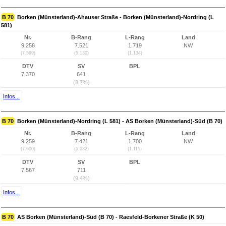
B 70
Borken (Münsterland)-Ahauser Straße - Borken (Münsterland)-Nordring (L
581)
Nr.
B-Rang
L-Rang
Land
9.258
7.521
1.719
NW
(7.599)
(5.130)
(1.134)
DTV
SV
BPL
7.370
641
(8,7%)
Infos...
B 70
Borken (Münsterland)-Nordring (L 581) - AS Borken (Münsterland)-Süd (B 70)
Nr.
B-Rang
L-Rang
Land
9.259
7.421
1.700
NW
(7.600)
(5.032)
(1.115)
DTV
SV
BPL
7.567
711
(9,4%)
Infos...
B 70
AS Borken (Münsterland)-Süd (B 70) - Raesfeld-Borkener Straße (K 50)