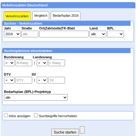
Verkehrszahlen Deutschland
Vergleich
Bedarfsplan 2016
Verkehrszahlen
Suchen - Verkehszahlen
Jahr
Straße
Ort|Zählstelle|TK-Blatt
Land
BPL
Suchergebnisse einschränken
Bundesrang Landesrang
|
DTV SV
|
Bedarfsplan (BPL)-Projekttyp
Infos anzeigen
Suchbegriffe hervorheben