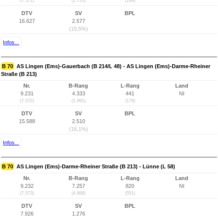
(7.571)
(1.735)
(149)
DTV
SV
BPL
16.627
2.577
(15,5%)
Infos...
B 70
AS Lingen (Ems)-Gauerbach (B 214/L 48) - AS Lingen (Ems)-Darme-Rheiner
Straße (B 213)
Nr.
B-Rang
L-Rang
Land
9.231
4.333
441
NI
(7.572)
(1.991)
(179)
DTV
SV
BPL
15.588
2.510
(16,1%)
Infos...
B 70
AS Lingen (Ems)-Darme-Rheiner Straße (B 213) - Lünne (L 58)
Nr.
B-Rang
L-Rang
Land
9.232
7.257
820
NI
(7.573)
(4.868)
(551)
DTV
SV
BPL
7.926
1.276