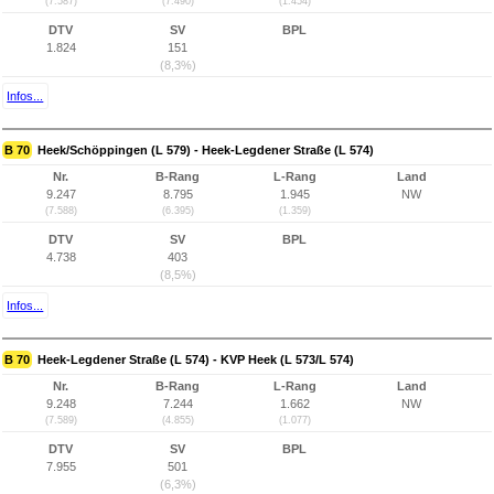
(7.587)
(7.490)
(1.454)
DTV
SV
BPL
1.824
151
(8,3%)
Infos...
B 70
Heek/Schöppingen (L 579) - Heek-Legdener Straße (L 574)
Nr.
B-Rang
L-Rang
Land
9.247
8.795
1.945
NW
(7.588)
(6.395)
(1.359)
DTV
SV
BPL
4.738
403
(8,5%)
Infos...
B 70
Heek-Legdener Straße (L 574) - KVP Heek (L 573/L 574)
Nr.
B-Rang
L-Rang
Land
9.248
7.244
1.662
NW
(7.589)
(4.855)
(1.077)
DTV
SV
BPL
7.955
501
(6,3%)