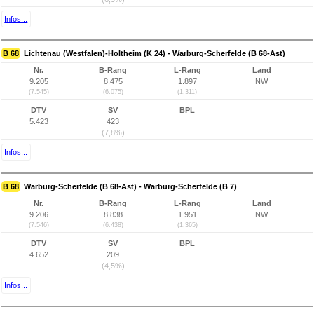
Infos...
B 68
Lichtenau (Westfalen)-Holtheim (K 24) - Warburg-Scherfelde (B 68-Ast)
Nr.
B-Rang
L-Rang
Land
9.205
8.475
1.897
NW
(7.545)
(6.075)
(1.311)
DTV
SV
BPL
5.423
423
(7,8%)
Infos...
B 68
Warburg-Scherfelde (B 68-Ast) - Warburg-Scherfelde (B 7)
Nr.
B-Rang
L-Rang
Land
9.206
8.838
1.951
NW
(7.546)
(6.438)
(1.365)
DTV
SV
BPL
4.652
209
(4,5%)
Infos...