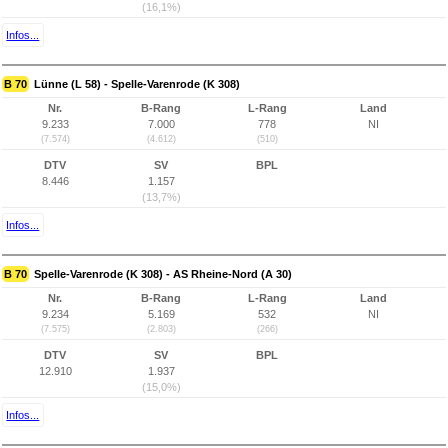
(16,1%)
Infos...
B 70
Lünne (L 58) - Spelle-Varenrode (K 308)
Nr.
B-Rang
L-Rang
Land
9.233
7.000
778
NI
(7.574)
(4.612)
(510)
DTV
SV
BPL
8.446
1.157
(13,7%)
Infos...
B 70
Spelle-Varenrode (K 308) - AS Rheine-Nord (A 30)
Nr.
B-Rang
L-Rang
Land
9.234
5.169
532
NI
(7.575)
(2.803)
(266)
DTV
SV
BPL
12.910
1.937
(15,0%)
Infos...