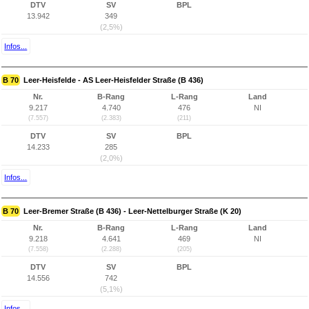
DTV
SV
BPL
13.942
349
(2,5%)
Infos...
B 70
Leer-Heisfelde - AS Leer-Heisfelder Straße (B 436)
Nr.
B-Rang
L-Rang
Land
9.217
4.740
476
NI
(7.557)
(2.383)
(211)
DTV
SV
BPL
14.233
285
(2,0%)
Infos...
B 70
Leer-Bremer Straße (B 436) - Leer-Nettelburger Straße (K 20)
Nr.
B-Rang
L-Rang
Land
9.218
4.641
469
NI
(7.558)
(2.288)
(205)
DTV
SV
BPL
14.556
742
(5,1%)
Infos...