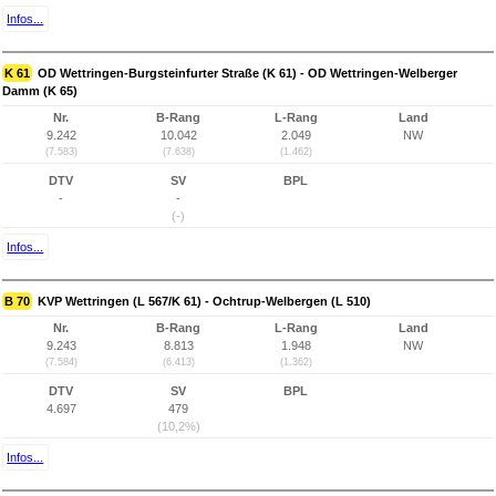
Infos...
K 61
OD Wettringen-Burgsteinfurter Straße (K 61) - OD Wettringen-Welberger
Damm (K 65)
Nr.
B-Rang
L-Rang
Land
9.242
10.042
2.049
NW
(7.583)
(7.638)
(1.462)
DTV
SV
BPL
-
-
(-)
Infos...
B 70
KVP Wettringen (L 567/K 61) - Ochtrup-Welbergen (L 510)
Nr.
B-Rang
L-Rang
Land
9.243
8.813
1.948
NW
(7.584)
(6.413)
(1.362)
DTV
SV
BPL
4.697
479
(10,2%)
Infos...