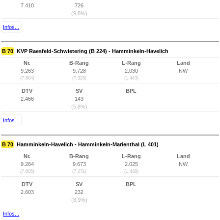
7.410
726
(9,8%)
Infos...
B 70
KVP Raesfeld-Schwietering (B 224) - Hamminkeln-Havelich
Nr.
B-Rang
L-Rang
Land
9.263
9.728
2.030
NW
(7.604)
(7.326)
(1.443)
DTV
SV
BPL
2.466
143
(5,8%)
Infos...
B 70
Hamminkeln-Havelich - Hamminkeln-Marienthal (L 401)
Nr.
B-Rang
L-Rang
Land
9.264
9.673
2.025
NW
(7.605)
(7.271)
(1.438)
DTV
SV
BPL
2.603
232
(8,9%)
Infos...