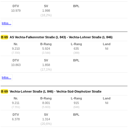
DTV
SV
BPL
10.979
1.998
(18,2%)
Infos...
B 69
AS Vechta-Falkenrotter Straße (L 843) - Vechta-Lohner Straße (L 846)
Nr.
B-Rang
L-Rang
Land
9.210
5.924
635
NI
(7.550)
(3.544)
(368)
DTV
SV
BPL
10.863
1.858
(17,1%)
Infos...
B 69
Vechta-Lohner Straße (L 846) - Vechta-Süd-Diepholzer Straße
Nr.
B-Rang
L-Rang
Land
9.211
8.001
915
NI
(7.551)
(5.603)
(646)
DTV
SV
BPL
6.378
1.314
(20,6%)