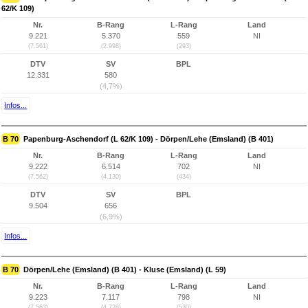
62/K 109)
Nr.
B-Rang
L-Rang
Land
9.221
5.370
559
NI
(7.561)
(2.998)
(293)
DTV
SV
BPL
12.331
580
(4,7%)
Infos...
B 70
Papenburg-Aschendorf (L 62/K 109) - Dörpen/Lehe (Emsland) (B 401)
Nr.
B-Rang
L-Rang
Land
9.222
6.514
702
NI
(7.562)
(4.130)
(434)
DTV
SV
BPL
9.504
656
(6,9%)
Infos...
B 70
Dörpen/Lehe (Emsland) (B 401) - Kluse (Emsland) (L 59)
Nr.
B-Rang
L-Rang
Land
9.223
7.117
798
NI
(7.563)
(4.728)
(530)