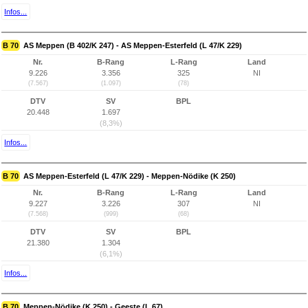
Infos...
B 70
AS Meppen (B 402/K 247) - AS Meppen-Esterfeld (L 47/K 229)
Nr.
B-Rang
L-Rang
Land
9.226
3.356
325
NI
(7.567)
(1.097)
(78)
DTV
SV
BPL
20.448
1.697
(8,3%)
Infos...
B 70
AS Meppen-Esterfeld (L 47/K 229) - Meppen-Nödike (K 250)
Nr.
B-Rang
L-Rang
Land
9.227
3.226
307
NI
(7.568)
(999)
(68)
DTV
SV
BPL
21.380
1.304
(6,1%)
Infos...
B 70
Meppen-Nödike (K 250) - Geeste (L 67)