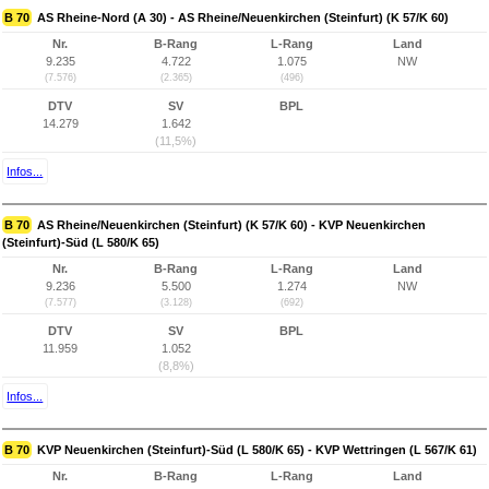
B 70
AS Rheine-Nord (A 30) - AS Rheine/Neuenkirchen (Steinfurt) (K 57/K 60)
Nr.
B-Rang
L-Rang
Land
9.235
4.722
1.075
NW
(7.576)
(2.365)
(496)
DTV
SV
BPL
14.279
1.642
(11,5%)
Infos...
B 70
AS Rheine/Neuenkirchen (Steinfurt) (K 57/K 60) - KVP Neuenkirchen
(Steinfurt)-Süd (L 580/K 65)
Nr.
B-Rang
L-Rang
Land
9.236
5.500
1.274
NW
(7.577)
(3.128)
(692)
DTV
SV
BPL
11.959
1.052
(8,8%)
Infos...
B 70
KVP Neuenkirchen (Steinfurt)-Süd (L 580/K 65) - KVP Wettringen (L 567/K 61)
Nr.
B-Rang
L-Rang
Land