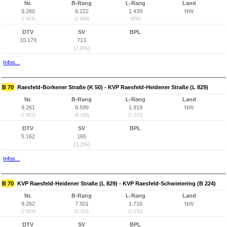
Nr.
B-Rang
L-Rang
Land
9.260
6.222
1.439
NW
(7.601)
(3.840)
(856)
DTV
SV
BPL
10.179
713
(7,0%)
Infos...
B 70
Raesfeld-Borkener Straße (K 50) - KVP Raesfeld-Heidener Straße (L 829)
Nr.
B-Rang
L-Rang
Land
9.261
8.599
1.919
NW
(7.602)
(6.199)
(1.333)
DTV
SV
BPL
5.162
165
(3,2%)
Infos...
B 70
KVP Raesfeld-Heidener Straße (L 829) - KVP Raesfeld-Schwietering (B 224)
Nr.
B-Rang
L-Rang
Land
9.262
7.501
1.716
NW
(7.603)
(5.110)
(1.131)
DTV
SV
BPL