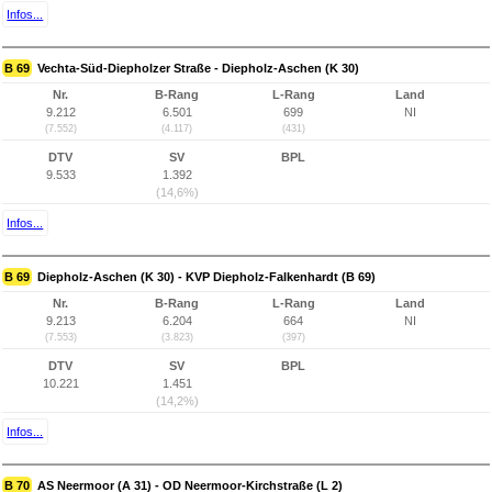
Infos...
B 69
Vechta-Süd-Diepholzer Straße - Diepholz-Aschen (K 30)
Nr.
B-Rang
L-Rang
Land
9.212
6.501
699
NI
(7.552)
(4.117)
(431)
DTV
SV
BPL
9.533
1.392
(14,6%)
Infos...
B 69
Diepholz-Aschen (K 30) - KVP Diepholz-Falkenhardt (B 69)
Nr.
B-Rang
L-Rang
Land
9.213
6.204
664
NI
(7.553)
(3.823)
(397)
DTV
SV
BPL
10.221
1.451
(14,2%)
Infos...
B 70
AS Neermoor (A 31) - OD Neermoor-Kirchstraße (L 2)