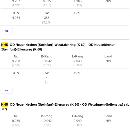
9.237
9.015
1.965
NW
(7.578)
(6.614)
(1.379)
DTV
SV
BPL
4.264
388
(9,1%)
Infos...
K 65
OD Neuenkirchen (Steinfurt)-Westfalenring (K 60) - OD Neuenkirchen
(Steinfurt)-Ellersweg (K 60)
Nr.
B-Rang
L-Rang
Land
9.238
10.042
2.049
NW
(7.579)
(7.638)
(1.462)
DTV
SV
BPL
-
-
(-)
Infos...
K 65
OD Neuenkirchen (Steinfurt)-Ellersweg (K 60) - OD Wettringen-Sofienstraße (L
567)
Nr.
B-Rang
L-Rang
Land
9.239
10.042
2.049
NW
(7.580)
(7.638)
(1.462)