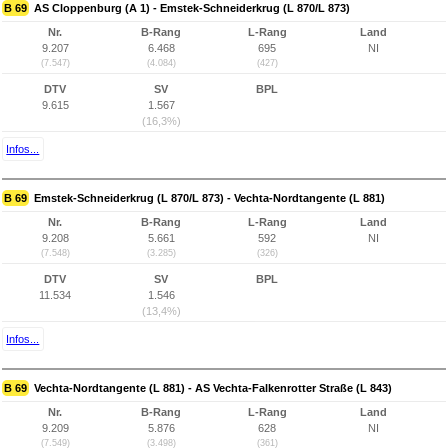
B 69
AS Cloppenburg (A 1) - Emstek-Schneiderkrug (L 870/L 873)
Nr.
B-Rang
L-Rang
Land
9.207
6.468
695
NI
(7.547)
(4.084)
(427)
DTV
SV
BPL
9.615
1.567
(16,3%)
Infos...
B 69
Emstek-Schneiderkrug (L 870/L 873) - Vechta-Nordtangente (L 881)
Nr.
B-Rang
L-Rang
Land
9.208
5.661
592
NI
(7.548)
(3.285)
(326)
DTV
SV
BPL
11.534
1.546
(13,4%)
Infos...
B 69
Vechta-Nordtangente (L 881) - AS Vechta-Falkenrotter Straße (L 843)
Nr.
B-Rang
L-Rang
Land
9.209
5.876
628
NI
(7.549)
(3.498)
(361)