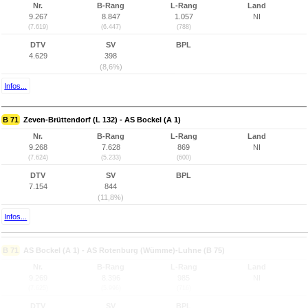
Nr.
B-Rang
L-Rang
Land
9.267
8.847
1.057
NI
(7.619)
(6.447)
(788)
DTV
SV
BPL
4.629
398
(8,6%)
Infos...
B 71
Zeven-Brüttendorf (L 132) - AS Bockel (A 1)
Nr.
B-Rang
L-Rang
Land
9.268
7.628
869
NI
(7.624)
(5.233)
(600)
DTV
SV
BPL
7.154
844
(11,8%)
Infos...
B 71
AS Bockel (A 1) - AS Rotenburg (Wümme)-Luhne (B 75)
Nr.
B-Rang
L-Rang
Land
9.269
8.396
985
NI
(7.625)
(5.996)
(716)
DTV
SV
BPL