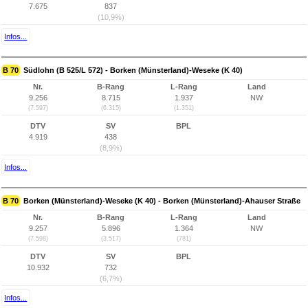
7.675
837
(10,9%)
Infos...
B 70
Südlohn (B 525/L 572) - Borken (Münsterland)-Weseke (K 40)
Nr.
B-Rang
L-Rang
Land
9.256
8.715
1.937
NW
(7.597)
(6.315)
(1.351)
DTV
SV
BPL
4.919
438
(8,9%)
Infos...
B 70
Borken (Münsterland)-Weseke (K 40) - Borken (Münsterland)-Ahauser Straße
Nr.
B-Rang
L-Rang
Land
9.257
5.896
1.364
NW
(7.598)
(3.517)
(781)
DTV
SV
BPL
10.932
732
(6,7%)
Infos...