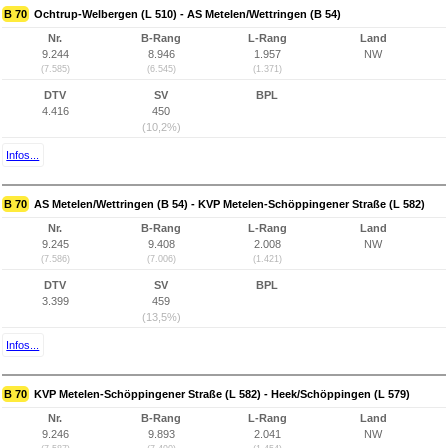
B 70
Ochtrup-Welbergen (L 510) - AS Metelen/Wettringen (B 54)
Nr.
B-Rang
L-Rang
Land
9.244
8.946
1.957
NW
(7.585)
(6.545)
(1.371)
DTV
SV
BPL
4.416
450
(10,2%)
Infos...
B 70
AS Metelen/Wettringen (B 54) - KVP Metelen-Schöppingener Straße (L 582)
Nr.
B-Rang
L-Rang
Land
9.245
9.408
2.008
NW
(7.586)
(7.006)
(1.421)
DTV
SV
BPL
3.399
459
(13,5%)
Infos...
B 70
KVP Metelen-Schöppingener Straße (L 582) - Heek/Schöppingen (L 579)
Nr.
B-Rang
L-Rang
Land
9.246
9.893
2.041
NW