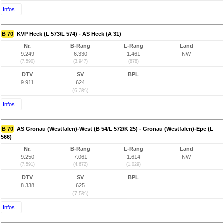
Infos...
B 70
KVP Heek (L 573/L 574) - AS Heek (A 31)
Nr.
B-Rang
L-Rang
Land
9.249
6.330
1.461
NW
(7.590)
(3.947)
(878)
DTV
SV
BPL
9.911
624
(6,3%)
Infos...
B 70
AS Gronau (Westfalen)-West (B 54/L 572/K 25) - Gronau (Westfalen)-Epe (L
566)
Nr.
B-Rang
L-Rang
Land
9.250
7.061
1.614
NW
(7.591)
(4.672)
(1.029)
DTV
SV
BPL
8.338
625
(7,5%)
Infos...