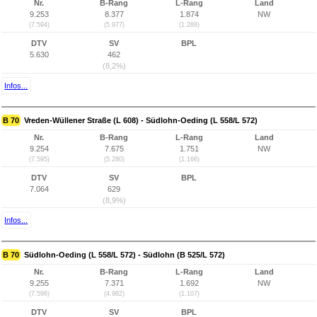
Nr.
B-Rang
L-Rang
Land
9.253
8.377
1.874
NW
(7.594)
(5.977)
(1.288)
DTV
SV
BPL
5.630
462
(8,2%)
Infos...
B 70
Vreden-Wüllener Straße (L 608) - Südlohn-Oeding (L 558/L 572)
Nr.
B-Rang
L-Rang
Land
9.254
7.675
1.751
NW
(7.595)
(5.280)
(1.166)
DTV
SV
BPL
7.064
629
(8,9%)
Infos...
B 70
Südlohn-Oeding (L 558/L 572) - Südlohn (B 525/L 572)
Nr.
B-Rang
L-Rang
Land
9.255
7.371
1.692
NW
(7.596)
(4.982)
(1.107)
DTV
SV
BPL