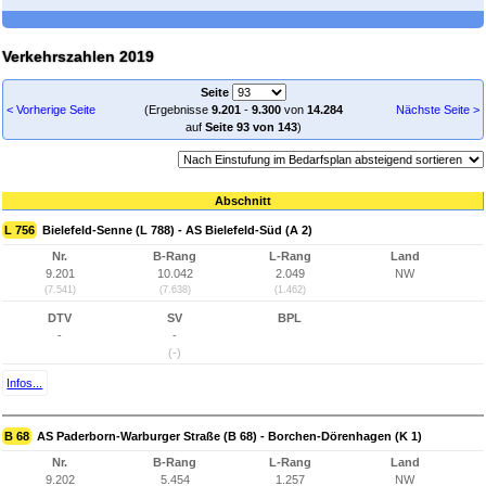
Verkehrszahlen 2019
Seite
< Vorherige Seite
(Ergebnisse
9.201
-
9.300
von
14.284
Nächste Seite >
auf
Seite 93 von 143
)
Abschnitt
L 756
Bielefeld-Senne (L 788) - AS Bielefeld-Süd (A 2)
Nr.
B-Rang
L-Rang
Land
9.201
10.042
2.049
NW
(7.541)
(7.638)
(1.462)
DTV
SV
BPL
-
-
(-)
Infos...
B 68
AS Paderborn-Warburger Straße (B 68) - Borchen-Dörenhagen (K 1)
Nr.
B-Rang
L-Rang
Land
9.202
5.454
1.257
NW