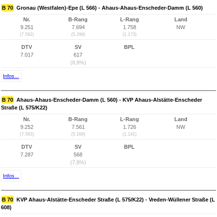
B 70
Gronau (Westfalen)-Epe (L 566) - Ahaus-Ahaus-Enscheder-Damm (L 560)
Nr.
B-Rang
L-Rang
Land
9.251
7.694
1.758
NW
(7.592)
(5.299)
(1.173)
DTV
SV
BPL
7.017
617
(8,8%)
Infos...
B 70
Ahaus-Ahaus-Enscheder-Damm (L 560) - KVP Ahaus-Alstätte-Enscheder
Straße (L 575/K22)
Nr.
B-Rang
L-Rang
Land
9.252
7.561
1.726
NW
(7.593)
(5.169)
(1.141)
DTV
SV
BPL
7.287
568
(7,8%)
Infos...
B 70
KVP Ahaus-Alstätte-Enscheder Straße (L 575/K22) - Vreden-Wüllener Straße (L
608)