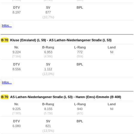
DTV
SV
BPL
8.197
877
(10,7%)
Infos...
B 70
Kluse (Emsland) (L 59) - AS Lathen-Niederlangener Straße (L 53)
Nr.
B-Rang
L-Rang
Land
9.224
6.953
772
NI
(7.564)
(4.566)
(504)
DTV
SV
BPL
8.556
1.112
(13,0%)
Infos...
B 70
AS Lathen-Niederlangener Straße (L 53) - Haren (Ems)-Emmeln (B 408)
Nr.
B-Rang
L-Rang
Land
9.225
8.155
940
NI
(7.565)
(5.756)
(671)
DTV
SV
BPL
6.080
821
(13,5%)