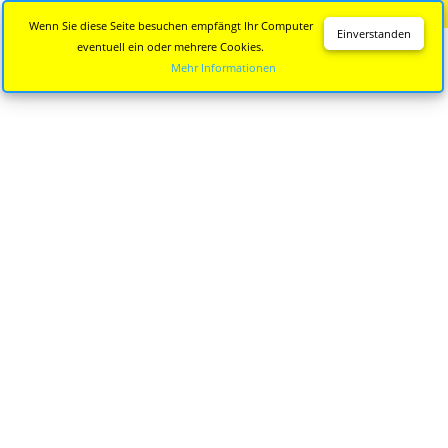
Diese Seite wird nicht mehr aktualisiert.
Zur neuen Seite
Wenn Sie diese Seite besuchen empfängt Ihr Computer
Einverstanden
eventuell ein oder mehrere Cookies.
Mehr Informationen