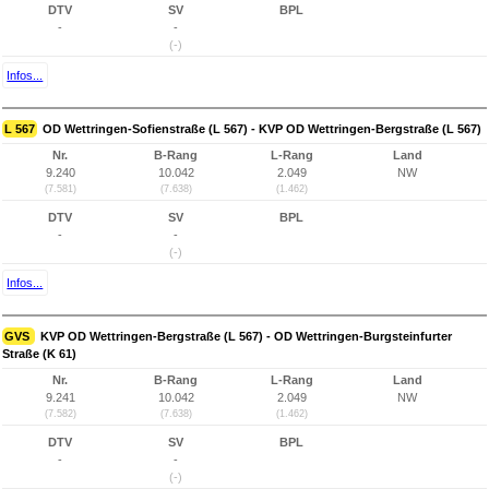
DTV
SV
BPL
-
-
(-)
Infos...
L 567
OD Wettringen-Sofienstraße (L 567) - KVP OD Wettringen-Bergstraße (L 567)
Nr.
B-Rang
L-Rang
Land
9.240
10.042
2.049
NW
(7.581)
(7.638)
(1.462)
DTV
SV
BPL
-
-
(-)
Infos...
GVS
KVP OD Wettringen-Bergstraße (L 567) - OD Wettringen-Burgsteinfurter
Straße (K 61)
Nr.
B-Rang
L-Rang
Land
9.241
10.042
2.049
NW
(7.582)
(7.638)
(1.462)
DTV
SV
BPL
-
-
(-)