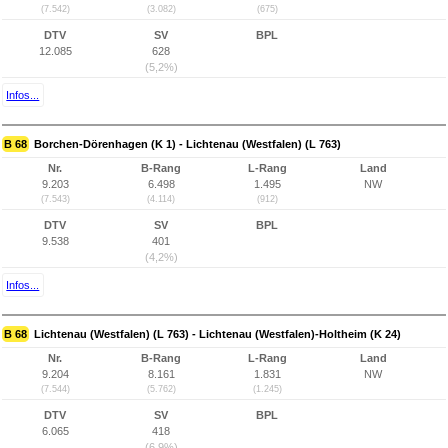
(7.542)
(3.082)
(675)
DTV
SV
BPL
12.085
628
(5,2%)
Infos...
B 68
Borchen-Dörenhagen (K 1) - Lichtenau (Westfalen) (L 763)
Nr.
B-Rang
L-Rang
Land
9.203
6.498
1.495
NW
(7.543)
(4.114)
(912)
DTV
SV
BPL
9.538
401
(4,2%)
Infos...
B 68
Lichtenau (Westfalen) (L 763) - Lichtenau (Westfalen)-Holtheim (K 24)
Nr.
B-Rang
L-Rang
Land
9.204
8.161
1.831
NW
(7.544)
(5.762)
(1.245)
DTV
SV
BPL
6.065
418
(6,9%)