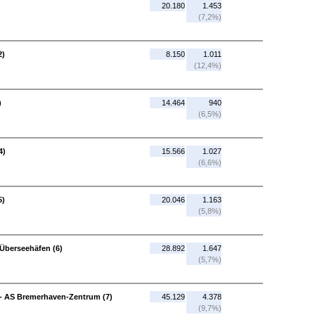
20.180
1.453
(7,2%)
2)
8.150
1.011
(12,4%)
)
14.464
940
(6,5%)
4)
15.566
1.027
(6,6%)
5)
20.046
1.163
(5,8%)
Überseehäfen (6)
28.892
1.647
(5,7%)
- AS Bremerhaven-Zentrum (7)
45.129
4.378
(9,7%)