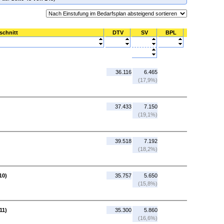
schnitt
DTV
SV
BPL
36.116
6.465
(17,9%)
37.433
7.150
(19,1%)
39.518
7.192
(18,2%)
10)
35.757
5.650
(15,8%)
11)
35.300
5.860
(16,6%)