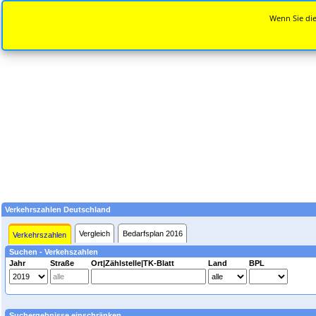
Wenn Sie die
Verkehrszahlen Deutschland
Vergleich
Bedarfsplan 2016
Verkehrszahlen
Suchen - Verkehszahlen
Jahr
Straße
Ort|Zählstelle|TK-Blatt
Land
BPL
Suchergebnisse einschränken