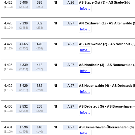
4.425
3.406
328
NI
A 26
AS Stade-Ost (3) - AS Stade-Süd
(1.193)
(2.310)
(251)
Infos...
4.426
7.139
802
NI
A 27
AN Cuxhaven (1) - AS Altenwalde (
(1.194)
(2.488)
(273)
Infos...
4.427
4.665
470
NI
A 27
AS Altenwalde (2) - AS Nordholz (3
(1.195)
(2.430)
(269)
Infos...
4.428
4.339
442
NI
A 27
AS Nordholz (3) - AS Neuenwalde (
(1.196)
(2.414)
(267)
Infos...
4.429
3.429
332
NI
A 27
AS Neuenwalde (4) - AS Debstedt (
(1.197)
(2.312)
(253)
Infos...
4.430
2.532
238
NI
A 27
AS Debstedt (5) - AS Bremerhaven-
(1.198)
(2.046)
(209)
Infos...
4.431
1.596
148
NI
A 27
AS Bremerhaven-Überseehäfen (6) 
(1.199)
(1.458)
(140)
Infos...