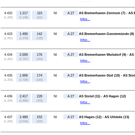
4.432
1.217
115
NI
A 27
AS Bremerhaven-Zentrum (7) - AS
(1.200)
(1.139)
(111)
Infos...
4.433
1.490
142
NI
A 27
AS Bremerhaven-Geestemünde (8) 
(1.201)
(1.376)
(135)
Infos...
4.434
2.009
176
NI
A 27
AS Bremerhaven-Wulsdorf (9) - AS
(1.202)
(1.767)
(162)
Infos...
4.435
1.956
174
NI
A 27
AS Bremerhaven-Süd (10) - AS Stote
(1.203)
(1.728)
(160)
Infos...
4.436
2.417
228
NI
A 27
AS Stotel (11) - AS Hagen (12)
(1.204)
(1.992)
(202)
Infos...
4.437
2.489
232
NI
A 27
AS Hagen (12) - AS Uthlede (13)
(1.205)
(2.029)
(205)
Infos...