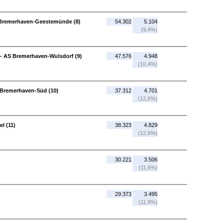
 Bremerhaven-Geestemünde (8)
54.302
5.104
(9,4%)
- AS Bremerhaven-Wulsdorf (9)
47.576
4.948
(10,4%)
 Bremerhaven-Süd (10)
37.312
4.701
(12,6%)
l (11)
38.323
4.829
(12,6%)
30.221
3.506
(11,6%)
29.373
3.495
(11,9%)