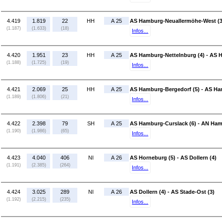
4.419
1.819
22
HH
A 25
AS Hamburg-Neuallermöhe-West (3)
(1.187)
(1.633)
(18)
Infos...
4.420
1.951
23
HH
A 25
AS Hamburg-Nettelnburg (4) - AS 
(1.188)
(1.725)
(19)
Infos...
4.421
2.069
25
HH
A 25
AS Hamburg-Bergedorf (5) - AS Ha
(1.189)
(1.806)
(21)
Infos...
4.422
2.398
79
SH
A 25
AS Hamburg-Curslack (6) - AN Ham
(1.190)
(1.986)
(65)
Infos...
4.423
4.040
406
NI
A 26
AS Horneburg (5) - AS Dollern (4)
(1.191)
(2.385)
(264)
Infos...
4.424
3.025
289
NI
A 26
AS Dollern (4) - AS Stade-Ost (3)
(1.192)
(2.215)
(235)
Infos...