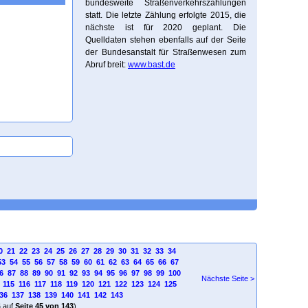
bundesweite Straßenverkehrszählungen
statt. Die letzte Zählung erfolgte 2015, die
nächste ist für 2020 geplant. Die
Quelldaten stehen ebenfalls auf der Seite
der Bundesanstalt für Straßenwesen zum
Abruf breit:
www.bast.de
0
21
22
23
24
25
26
27
28
29
30
31
32
33
34
53
54
55
56
57
58
59
60
61
62
63
64
65
66
67
6
87
88
89
90
91
92
93
94
95
96
97
98
99
100
Nächste Seite >
115
116
117
118
119
120
121
122
123
124
125
36
137
138
139
140
141
142
143
4
auf
Seite 45 von 143
)