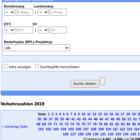
Bundesrang Landesrang
|
DTV SV
|
Bedarfsplan (BPL)-Projekttyp
Infos anzeigen
Suchbegriffe hervorheben
Verkehrszahlen 2019
Seite
1
2
3
4
5
6
7
8
9
10
11
12
13
14
15
16
17
18
19
2
35
36
37
38
39
40
41
42
43
44
45
46
47
48
49
50
51
52
68
69
70
71
72
73
74
75
76
77
78
79
80
81
82
83
84
85
8
< Vorherige Seite
101
102
103
104
105
106
107
108
109
110
111
112
113
114
126
127
128
129
130
131
132
133
134
135
1
(Ergebnisse
4.401
-
4.500
von
14.28