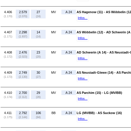
4.406
2.579
27
MV
A 24
AS Hagenow (11) - AS Wöbbelin (12
(1.170)
(2.070)
(24)
Infos...
4.407
2.298
14
MV
A 24
AS Wöbbelin (12) - AD Schwerin (A
(1.171)
(1.937)
(14)
Infos...
4.408
2.476
23
MV
A 24
AD Schwerin (A 14) - AS Neustadt-
(1.172)
(2.023)
(20)
Infos...
4.409
2.749
30
MV
A 24
AS Neustadt-Glewe (14) - AS Parch
(1.173)
(2.130)
(27)
Infos...
4.410
2.700
29
MV
A 24
AS Parchim (15) - LG (MV/BB)
(1.174)
(2.112)
(26)
Infos...
4.411
2.792
106
BB
A 24
LG (MV/BB) - AS Suckow (16)
(1.175)
(2.144)
(94)
Infos...