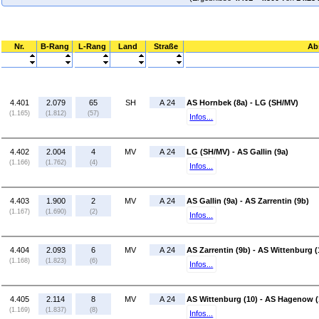
Nr.
B-Rang
L-Rang
Land
Straße
Ab
4.401
2.079
65
SH
A 24
AS Hornbek (8a) - LG (SH/MV)
(1.165)
(1.812)
(57)
Infos...
4.402
2.004
4
MV
A 24
LG (SH/MV) - AS Gallin (9a)
(1.166)
(1.762)
(4)
Infos...
4.403
1.900
2
MV
A 24
AS Gallin (9a) - AS Zarrentin (9b)
(1.167)
(1.690)
(2)
Infos...
4.404
2.093
6
MV
A 24
AS Zarrentin (9b) - AS Wittenburg (
(1.168)
(1.823)
(6)
Infos...
4.405
2.114
8
MV
A 24
AS Wittenburg (10) - AS Hagenow (
(1.169)
(1.837)
(8)
Infos...