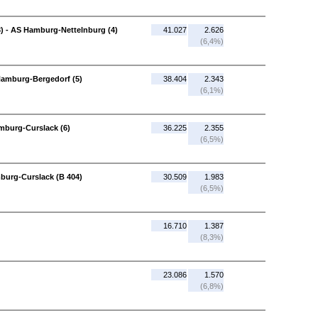
 - AS Hamburg-Nettelnburg (4)
41.027
2.626
(6,4%)
Hamburg-Bergedorf (5)
38.404
2.343
(6,1%)
mburg-Curslack (6)
36.225
2.355
(6,5%)
burg-Curslack (B 404)
30.509
1.983
(6,5%)
16.710
1.387
(8,3%)
23.086
1.570
(6,8%)