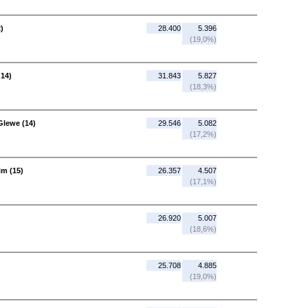
)
28.400
5.396
(19,0%)
 14)
31.843
5.827
(18,3%)
Glewe (14)
29.546
5.082
(17,2%)
im (15)
26.357
4.507
(17,1%)
26.920
5.007
(18,6%)
25.708
4.885
(19,0%)