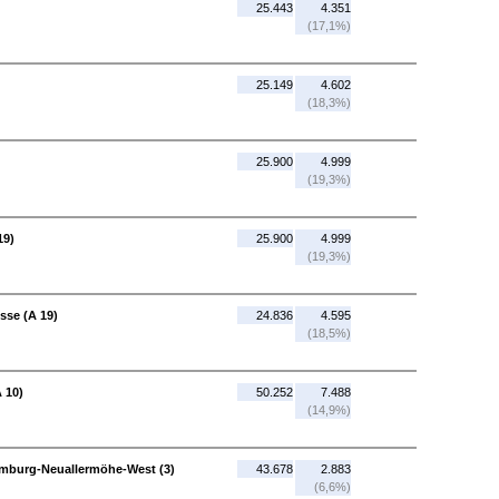
25.443
4.351
(17,1%)
25.149
4.602
(18,3%)
25.900
4.999
(19,3%)
19)
25.900
4.999
(19,3%)
sse (A 19)
24.836
4.595
(18,5%)
 10)
50.252
7.488
(14,9%)
amburg-Neuallermöhe-West (3)
43.678
2.883
(6,6%)