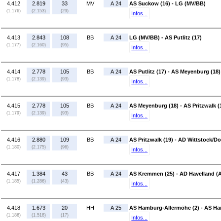
4.412
2.819
33
MV
A 24
AS Suckow (16) - LG (MV/BB)
(1.176)
(2.153)
(29)
Infos...
4.413
2.843
108
BB
A 24
LG (MV/BB) - AS Putlitz (17)
(1.177)
(2.160)
(95)
Infos...
4.414
2.778
105
BB
A 24
AS Putlitz (17) - AS Meyenburg (18)
(1.178)
(2.139)
(93)
Infos...
4.415
2.778
105
BB
A 24
AS Meyenburg (18) - AS Pritzwalk (
(1.179)
(2.139)
(93)
Infos...
4.416
2.880
109
BB
A 24
AS Pritzwalk (19) - AD Wittstock/Do
(1.180)
(2.175)
(96)
Infos...
4.417
1.384
43
BB
A 24
AS Kremmen (25) - AD Havelland (A
(1.185)
(1.286)
(43)
Infos...
4.418
1.673
20
HH
A 25
AS Hamburg-Allermöhe (2) - AS H
(1.186)
(1.518)
(17)
Infos...