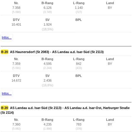
Nr.
B-Rang
L-Rang
Land
7.358
6.126
1.140
BY
(5.090)
(3.745)
(727)
DTV
SV
BPL
10.401
1.924
(18,5%)
Infos...
B 20
AS Haunersdorf (St 2083) - AS Landau a.d. Isar-Süd (St 2113)
Nr.
B-Rang
L-Rang
Land
7.359
4.595
842
BY
(5.091)
(2.244)
(433)
DTV
SV
BPL
14.672
2.436
(16,6%)
Infos...
B 20
AS Landau a.d. Isar-Süd (St 2113) - AS Landau a.d. Isar-Ost, Harburger Straße
(St 2114)
Nr.
B-Rang
L-Rang
Land
7.360
4.235
783
BY
(5.092)
(1.898)
(376)