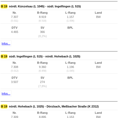
B 19
nördl. Künzelsau (L 1045) - südl. Ingelfingen (L 515)
Nr.
B-Rang
L-Rang
Land
7.307
8.919
1.157
BW
(5.011)
(6.518)
(1.006)
DTV
SV
BPL
4.465
366
(8,2%)
Infos...
B 19
südl. Ingelfingen (L 515) - nördl. Hohebach (L 1025)
Nr.
B-Rang
L-Rang
Land
7.308
9.360
1.196
BW
(5.012)
(6.958)
(1.045)
DTV
SV
BPL
3.507
274
(7,8%)
Infos...
B 19
nördl. Hohebach (L 1025) - Dörzbach, Meßbacher Straße (K 2312)
Nr.
B-Rang
L-Rang
Land
7.309
8.895
1.153
BW