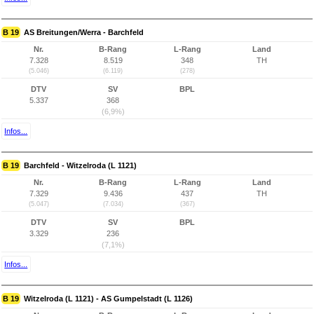
B 19
AS Breitungen/Werra - Barchfeld
Nr.
B-Rang
L-Rang
Land
7.328
8.519
348
TH
(5.046)
(6.119)
(278)
DTV
SV
BPL
5.337
368
(6,9%)
Infos...
B 19
Barchfeld - Witzelroda (L 1121)
Nr.
B-Rang
L-Rang
Land
7.329
9.436
437
TH
(5.047)
(7.034)
(367)
DTV
SV
BPL
3.329
236
(7,1%)
Infos...
B 19
Witzelroda (L 1121) - AS Gumpelstadt (L 1126)