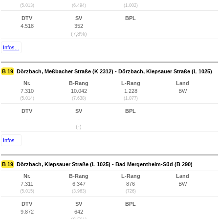
(5.013)
(6.494)
(1.002)
DTV
SV
BPL
4.518
352
(7,8%)
Infos...
B 19
Dörzbach, Meßbacher Straße (K 2312) - Dörzbach, Klepsauer Straße (L 1025)
Nr.
B-Rang
L-Rang
Land
7.310
10.042
1.228
BW
(5.014)
(7.638)
(1.077)
DTV
SV
BPL
-
-
(-)
Infos...
B 19
Dörzbach, Klepsauer Straße (L 1025) - Bad Mergentheim-Süd (B 290)
Nr.
B-Rang
L-Rang
Land
7.311
6.347
876
BW
(5.015)
(3.963)
(726)
DTV
SV
BPL
9.872
642