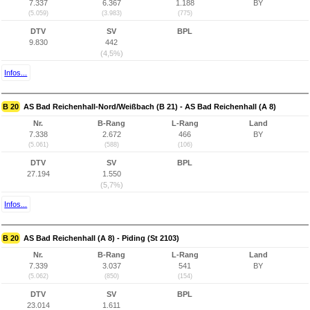
7.337
6.367
1.188
BY
(5.059)
(3.983)
(775)
DTV
SV
BPL
9.830
442
(4,5%)
Infos...
B 20
AS Bad Reichenhall-Nord/Weißbach (B 21) - AS Bad Reichenhall (A 8)
Nr.
B-Rang
L-Rang
Land
7.338
2.672
466
BY
(5.061)
(588)
(106)
DTV
SV
BPL
27.194
1.550
(5,7%)
Infos...
B 20
AS Bad Reichenhall (A 8) - Piding (St 2103)
Nr.
B-Rang
L-Rang
Land
7.339
3.037
541
BY
(5.062)
(850)
(154)
DTV
SV
BPL
23.014
1.611