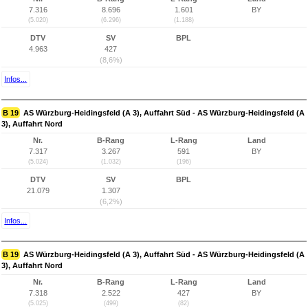
7.316
8.696
1.601
BY
(5.020)
(6.296)
(1.188)
DTV
SV
BPL
4.963
427
(8,6%)
Infos...
B 19
AS Würzburg-Heidingsfeld (A 3), Auffahrt Süd - AS Würzburg-Heidingsfeld (A
3), Auffahrt Nord
Nr.
B-Rang
L-Rang
Land
7.317
3.267
591
BY
(5.024)
(1.032)
(196)
DTV
SV
BPL
21.079
1.307
(6,2%)
Infos...
B 19
AS Würzburg-Heidingsfeld (A 3), Auffahrt Süd - AS Würzburg-Heidingsfeld (A
3), Auffahrt Nord
Nr.
B-Rang
L-Rang
Land
7.318
2.522
427
BY
(5.025)
(499)
(82)