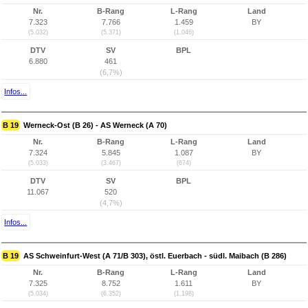
Nr.
B-Rang
L-Rang
Land
7.323
7.766
1.459
BY
(5.032)
(5.371)
(1.046)
DTV
SV
BPL
6.880
461
(6,7%)
Infos...
B 19
Werneck-Ost (B 26) - AS Werneck (A 70)
Nr.
B-Rang
L-Rang
Land
7.324
5.845
1.087
BY
(5.033)
(3.467)
(674)
DTV
SV
BPL
11.067
520
(4,7%)
Infos...
B 19
AS Schweinfurt-West (A 71/B 303), östl. Euerbach - südl. Maibach (B 286)
Nr.
B-Rang
L-Rang
Land
7.325
8.752
1.611
BY
(5.034)
(6.352)
(1.198)