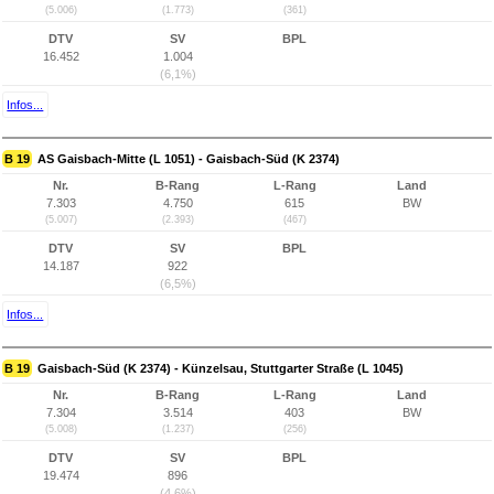
(5.006)
(1.773)
(361)
DTV
SV
BPL
16.452
1.004
(6,1%)
Infos...
B 19
AS Gaisbach-Mitte (L 1051) - Gaisbach-Süd (K 2374)
Nr.
B-Rang
L-Rang
Land
7.303
4.750
615
BW
(5.007)
(2.393)
(467)
DTV
SV
BPL
14.187
922
(6,5%)
Infos...
B 19
Gaisbach-Süd (K 2374) - Künzelsau, Stuttgarter Straße (L 1045)
Nr.
B-Rang
L-Rang
Land
7.304
3.514
403
BW
(5.008)
(1.237)
(256)
DTV
SV
BPL
19.474
896
(4,6%)