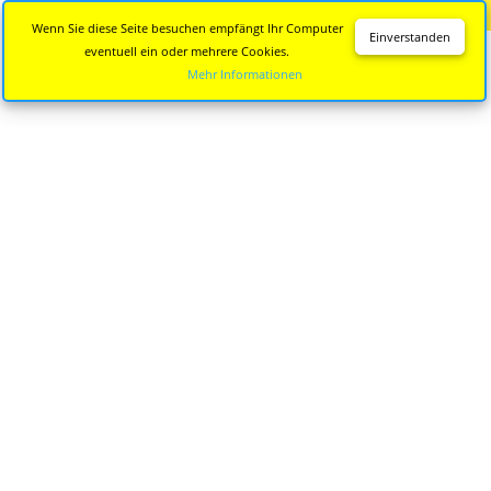
Diese Seite wird nicht mehr aktualisiert.
Zur neuen Seite
Wenn Sie diese Seite besuchen empfängt Ihr Computer
Einverstanden
eventuell ein oder mehrere Cookies.
Mehr Informationen