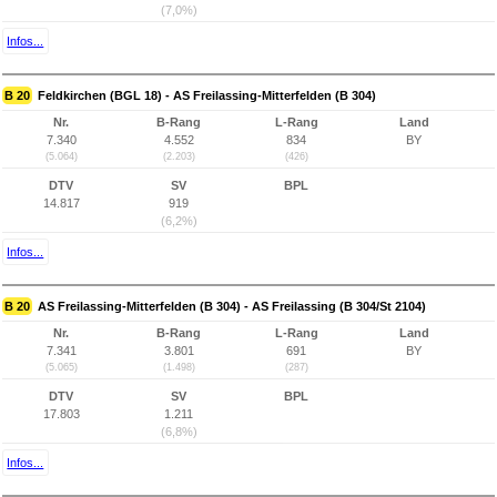
(7,0%)
Infos...
B 20
Feldkirchen (BGL 18) - AS Freilassing-Mitterfelden (B 304)
Nr.
B-Rang
L-Rang
Land
7.340
4.552
834
BY
(5.064)
(2.203)
(426)
DTV
SV
BPL
14.817
919
(6,2%)
Infos...
B 20
AS Freilassing-Mitterfelden (B 304) - AS Freilassing (B 304/St 2104)
Nr.
B-Rang
L-Rang
Land
7.341
3.801
691
BY
(5.065)
(1.498)
(287)
DTV
SV
BPL
17.803
1.211
(6,8%)
Infos...