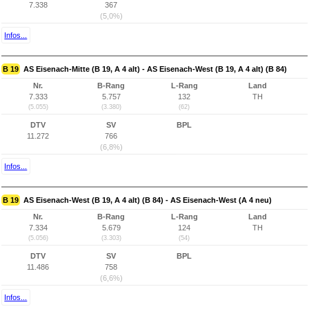
7.338
367
(5,0%)
Infos...
B 19
AS Eisenach-Mitte (B 19, A 4 alt) - AS Eisenach-West (B 19, A 4 alt) (B 84)
Nr.
B-Rang
L-Rang
Land
7.333
5.757
132
TH
(5.055)
(3.380)
(62)
DTV
SV
BPL
11.272
766
(6,8%)
Infos...
B 19
AS Eisenach-West (B 19, A 4 alt) (B 84) - AS Eisenach-West (A 4 neu)
Nr.
B-Rang
L-Rang
Land
7.334
5.679
124
TH
(5.056)
(3.303)
(54)
DTV
SV
BPL
11.486
758
(6,6%)
Infos...