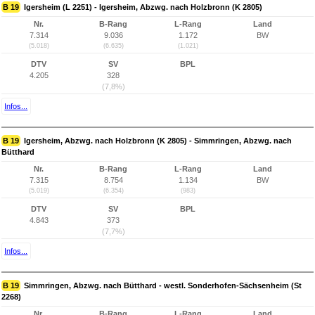
B 19
Igersheim (L 2251) - Igersheim, Abzwg. nach Holzbronn (K 2805)
Nr.
B-Rang
L-Rang
Land
7.314
9.036
1.172
BW
(5.018)
(6.635)
(1.021)
DTV
SV
BPL
4.205
328
(7,8%)
Infos...
B 19
Igersheim, Abzwg. nach Holzbronn (K 2805) - Simmringen, Abzwg. nach
Bütthard
Nr.
B-Rang
L-Rang
Land
7.315
8.754
1.134
BW
(5.019)
(6.354)
(983)
DTV
SV
BPL
4.843
373
(7,7%)
Infos...
B 19
Simmringen, Abzwg. nach Bütthard - westl. Sonderhofen-Sächsenheim (St
2268)
Nr.
B-Rang
L-Rang
Land