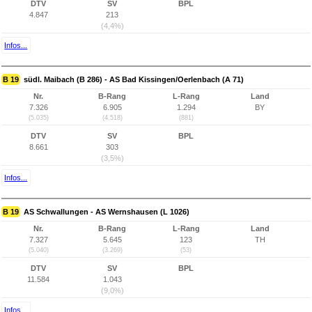
DTV
SV
BPL
4.847
213
(4,4%)
Infos...
B 19
südl. Maibach (B 286) - AS Bad Kissingen/Oerlenbach (A 71)
Nr.
B-Rang
L-Rang
Land
7.326
6.905
1.294
BY
(5.035)
(4.518)
(881)
DTV
SV
BPL
8.661
303
(3,5%)
Infos...
B 19
AS Schwallungen - AS Wernshausen (L 1026)
Nr.
B-Rang
L-Rang
Land
7.327
5.645
123
TH
(5.040)
(3.269)
(53)
DTV
SV
BPL
11.584
1.043
(9,0%)
Infos...