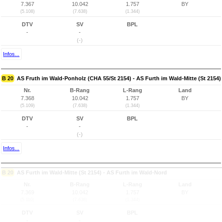
7.367
10.042
1.757
BY
(5.108)
(7.638)
(1.344)
DTV
SV
BPL
-
-
(-)
Infos...
B 20
AS Fruth im Wald-Ponholz (CHA 55/St 2154) - AS Furth im Wald-Mitte (St 2154)
Nr.
B-Rang
L-Rang
Land
7.368
10.042
1.757
BY
(5.109)
(7.638)
(1.344)
DTV
SV
BPL
-
-
(-)
Infos...
B 20
AS Furth im Wald-Mitte (St 2154) - AS Furth im Wald-Nord
Nr.
B-Rang
L-Rang
Land
7.369
10.042
1.757
BY
(5.110)
(7.638)
(1.344)
DTV
SV
BPL
-
-