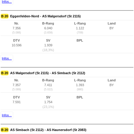
Infos...
B 20
Eggenfelden-Nord - AS Malgersdorf (St 2115)
Nr.
B-Rang
L-Rang
Land
7.356
6.040
1.122
BY
(5.088)
(3.659)
(709)
DTV
SV
BPL
10.596
1.939
(18,3%)
Infos...
B 20
AS Malgersdorf (St 2115) - AS Simbach (St 2112)
Nr.
B-Rang
L-Rang
Land
7.357
7.411
1.393
BY
(5.089)
(5.022)
(980)
DTV
SV
BPL
7.591
1.754
(23,1%)
Infos...
B 20
AS Simbach (St 2112) - AS Haunersdorf (St 2083)