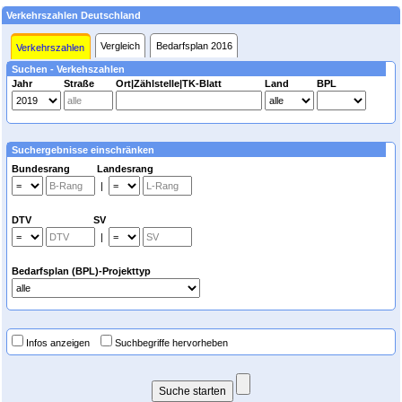
Verkehrszahlen Deutschland
Vergleich
Bedarfsplan 2016
Verkehrszahlen
Suchen - Verkehszahlen
Jahr
Straße
Ort|Zählstelle|TK-Blatt
Land
BPL
Suchergebnisse einschränken
Bundesrang Landesrang
|
DTV SV
|
Bedarfsplan (BPL)-Projekttyp
Infos anzeigen
Suchbegriffe hervorheben