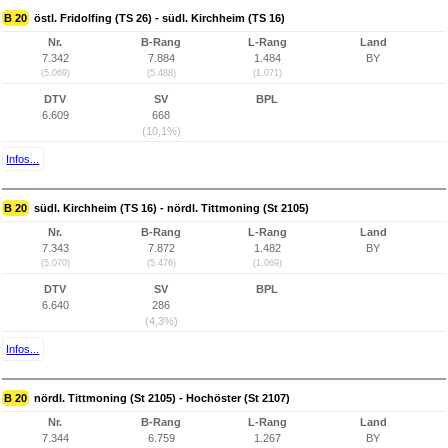
B 20
östl. Fridolfing (TS 26) - südl. Kirchheim (TS 16)
Nr.
B-Rang
L-Rang
Land
7.342
7.884
1.484
BY
(5.069)
(5.488)
(1.071)
DTV
SV
BPL
6.609
668
(10,1%)
Infos...
B 20
südl. Kirchheim (TS 16) - nördl. Tittmoning (St 2105)
Nr.
B-Rang
L-Rang
Land
7.343
7.872
1.482
BY
(5.070)
(5.476)
(1.069)
DTV
SV
BPL
6.640
286
(4,3%)
Infos...
B 20
nördl. Tittmoning (St 2105) - Hochöster (St 2107)
Nr.
B-Rang
L-Rang
Land
7.344
6.759
1.267
BY