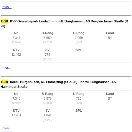
Infos...
B 20
KVP Gewerbepark Lindach - nördl. Burghausen, AS Burgkirchener Straße (B
20)
Nr.
B-Rang
L-Rang
Land
7.347
5.689
1.059
BY
(5.074)
(3.313)
(646)
DTV
SV
BPL
11.452
779
(6,8%)
Infos...
B 20
nördl. Burghausen, Ri. Emmerting (St 2108) - nördl. Burghausen, AS
Haiminger Straße
Nr.
B-Rang
L-Rang
Land
7.348
3.876
710
BY
(5.079)
(1.562)
(305)
DTV
SV
BPL
17.461
1.641
(9,4%)
Infos...