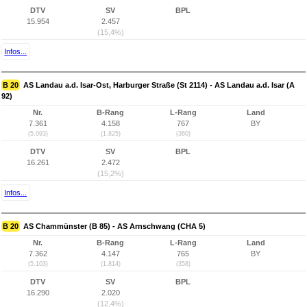
DTV
SV
BPL
15.954
2.457
(15,4%)
Infos...
B 20
AS Landau a.d. Isar-Ost, Harburger Straße (St 2114) - AS Landau a.d. Isar (A
92)
Nr.
B-Rang
L-Rang
Land
7.361
4.158
767
BY
(5.093)
(1.825)
(360)
DTV
SV
BPL
16.261
2.472
(15,2%)
Infos...
B 20
AS Chammünster (B 85) - AS Arnschwang (CHA 5)
Nr.
B-Rang
L-Rang
Land
7.362
4.147
765
BY
(5.103)
(1.814)
(358)
DTV
SV
BPL
16.290
2.020
(12,4%)