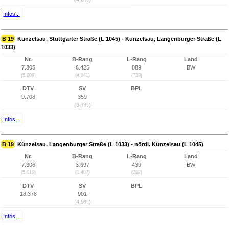
Infos...
B 19
Künzelsau, Stuttgarter Straße (L 1045) - Künzelsau, Langenburger Straße (L
1033)
Nr.
B-Rang
L-Rang
Land
7.305
6.425
889
BW
(5.009)
(4.041)
(739)
DTV
SV
BPL
9.708
359
(3,7%)
Infos...
B 19
Künzelsau, Langenburger Straße (L 1033) - nördl. Künzelsau (L 1045)
Nr.
B-Rang
L-Rang
Land
7.306
3.697
439
BW
(5.010)
(1.407)
(292)
DTV
SV
BPL
18.378
901
(4,9%)
Infos...