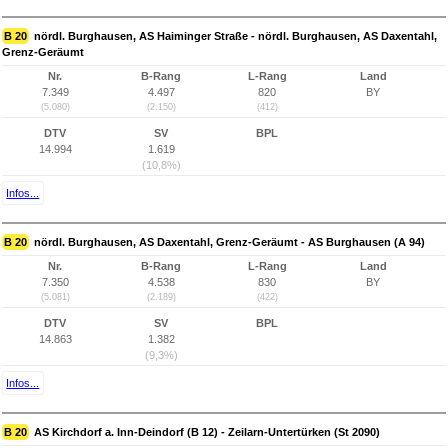
B 20
nördl. Burghausen, AS Haiminger Straße - nördl. Burghausen, AS Daxentahl,
Grenz-Geräumt
Nr.
B-Rang
L-Rang
Land
7.349
4.497
820
BY
(5.080)
(2.150)
(412)
DTV
SV
BPL
14.994
1.619
(10,8%)
Infos...
B 20
nördl. Burghausen, AS Daxentahl, Grenz-Geräumt - AS Burghausen (A 94)
Nr.
B-Rang
L-Rang
Land
7.350
4.538
830
BY
(5.081)
(2.189)
(422)
DTV
SV
BPL
14.863
1.382
(9,3%)
Infos...
B 20
AS Kirchdorf a. Inn-Deindorf (B 12) - Zeilarn-Untertürken (St 2090)