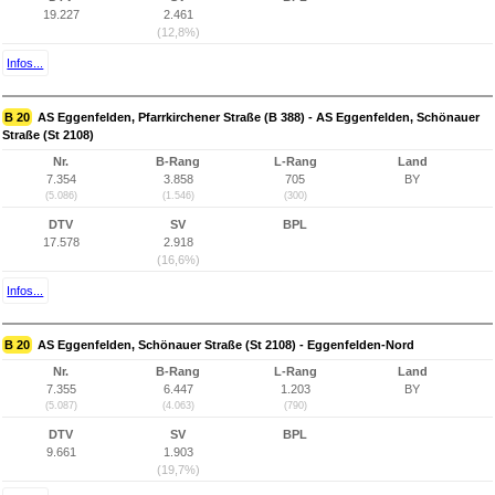
19.227
2.461
(12,8%)
Infos...
B 20
AS Eggenfelden, Pfarrkirchener Straße (B 388) - AS Eggenfelden, Schönauer
Straße (St 2108)
Nr.
B-Rang
L-Rang
Land
7.354
3.858
705
BY
(5.086)
(1.546)
(300)
DTV
SV
BPL
17.578
2.918
(16,6%)
Infos...
B 20
AS Eggenfelden, Schönauer Straße (St 2108) - Eggenfelden-Nord
Nr.
B-Rang
L-Rang
Land
7.355
6.447
1.203
BY
(5.087)
(4.063)
(790)
DTV
SV
BPL
9.661
1.903
(19,7%)