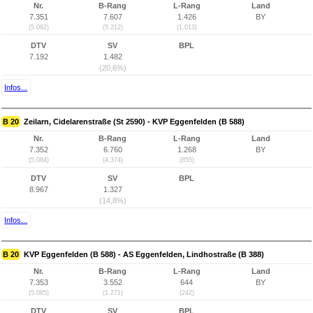
Nr.
B-Rang
L-Rang
Land
7.351
7.607
1.426
BY
(5.082)
(5.212)
(1.013)
DTV
SV
BPL
7.192
1.482
(20,6%)
Infos...
B 20
Zeilarn, Cidelarenstraße (St 2590) - KVP Eggenfelden (B 588)
Nr.
B-Rang
L-Rang
Land
7.352
6.760
1.268
BY
(5.084)
(4.374)
(855)
DTV
SV
BPL
8.967
1.327
(14,8%)
Infos...
B 20
KVP Eggenfelden (B 588) - AS Eggenfelden, Lindhostraße (B 388)
Nr.
B-Rang
L-Rang
Land
7.353
3.552
644
BY
(5.085)
(1.271)
(242)
DTV
SV
BPL