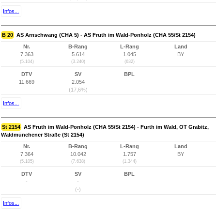
Infos...
B 20
AS Arnschwang (CHA 5) - AS Fruth im Wald-Ponholz (CHA 55/St 2154)
Nr.
B-Rang
L-Rang
Land
7.363
5.614
1.045
BY
(5.104)
(3.240)
(632)
DTV
SV
BPL
11.669
2.054
(17,6%)
Infos...
St 2154
AS Fruth im Wald-Ponholz (CHA 55/St 2154) - Furth im Wald, OT Grabitz,
Waldmünchener Straße (St 2154)
Nr.
B-Rang
L-Rang
Land
7.364
10.042
1.757
BY
(5.105)
(7.638)
(1.344)
DTV
SV
BPL
-
-
(-)
Infos...