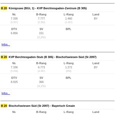
B 20
Königssee (BGL 1) - KVP Berchtesgaden-Zentrum (B 305)
Nr.
B-Rang
L-Rang
Land
7.335
7.777
1.460
BY
(5.057)
(5.382)
(1.047)
DTV
SV
BPL
6.856
151
(2,2%)
Infos...
B 20
KVP Berchtesgaden-Stub (B 305) - Bischofswiesen-Süd (St 2097)
Nr.
B-Rang
L-Rang
Land
7.336
6.773
1.272
BY
(5.058)
(4.387)
(859)
DTV
SV
BPL
8.925
366
(4,1%)
Infos...
B 20
Bischofswiesen-Süd (St 2097) - Bayerisch Gmain
Nr.
B-Rang
L-Rang
Land