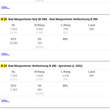
(6,5%)
Infos...
B 19
Bad Mergentheim-Süd (B 290) - Bad Mergentheim Verflechtung B 290
Nr.
B-Rang
L-Rang
Land
7.312
5.452
749
BW
(5.016)
(3.080)
(601)
DTV
SV
BPL
12.091
725
(6,0%)
Infos...
B 19
Bad Mergentheim Verflechtung B 290 - Igersheim (L 2251)
Nr.
B-Rang
L-Rang
Land
7.313
7.623
1.035
BW
(5.017)
(5.228)
(884)
DTV
SV
BPL
7.163
494
(6,9%)
Infos...