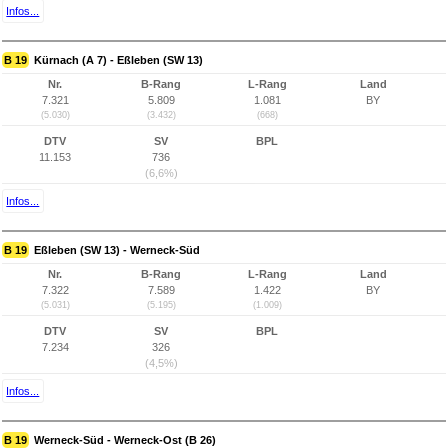
Infos...
B 19
Kürnach (A 7) - Eßleben (SW 13)
Nr.
B-Rang
L-Rang
Land
7.321
5.809
1.081
BY
(5.030)
(3.432)
(668)
DTV
SV
BPL
11.153
736
(6,6%)
Infos...
B 19
Eßleben (SW 13) - Werneck-Süd
Nr.
B-Rang
L-Rang
Land
7.322
7.589
1.422
BY
(5.031)
(5.195)
(1.009)
DTV
SV
BPL
7.234
326
(4,5%)
Infos...
B 19
Werneck-Süd - Werneck-Ost (B 26)