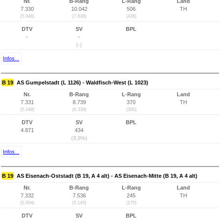
Nr.
B-Rang
L-Rang
Land
7.330
10.042
506
TH
(5.048)
(7.638)
(436)
DTV
SV
BPL
-
-
(-)
Infos...
B 19
AS Gumpelstadt (L 1126) - Waldfisch-West (L 1023)
Nr.
B-Rang
L-Rang
Land
7.331
8.739
370
TH
(5.049)
(6.339)
(300)
DTV
SV
BPL
4.871
434
(8,9%)
Infos...
B 19
AS Eisenach-Oststadt (B 19, A 4 alt) - AS Eisenach-Mitte (B 19, A 4 alt)
Nr.
B-Rang
L-Rang
Land
7.332
7.536
245
TH
(5.054)
(5.145)
(175)
DTV
SV
BPL