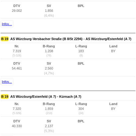
DTV
SV
BPL
29.002
1.856
(6,4%)
Infos...
B 19
AS Würzburg-Versbacher Straße (B 8/St 2294) - AS Würzburg/Estenfeld (A 7)
Nr.
B-Rang
L-Rang
Land
7.319
1.208
183
BY
(5.028)
(76)
(8)
DTV
SV
BPL
54.461
2.560
(4,7%)
Infos...
B 19
AS Würzburg/Estenfeld (A 7) - Kürnach (A 7)
Nr.
B-Rang
L-Rang
Land
7.320
1.859
304
BY
(5.029)
(210)
(24)
DTV
SV
BPL
40.330
2.137
(5,3%)