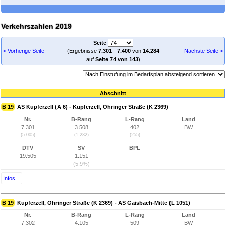
Verkehrszahlen 2019
Seite
< Vorherige Seite
(Ergebnisse
7.301
-
7.400
von
14.284
Nächste Seite >
auf
Seite 74 von 143
)
Abschnitt
B 19
AS Kupferzell (A 6) - Kupferzell, Öhringer Straße (K 2369)
Nr.
B-Rang
L-Rang
Land
7.301
3.508
402
BW
(5.005)
(1.232)
(255)
DTV
SV
BPL
19.505
1.151
(5,9%)
Infos...
B 19
Kupferzell, Öhringer Straße (K 2369) - AS Gaisbach-Mitte (L 1051)
Nr.
B-Rang
L-Rang
Land
7.302
4.105
509
BW