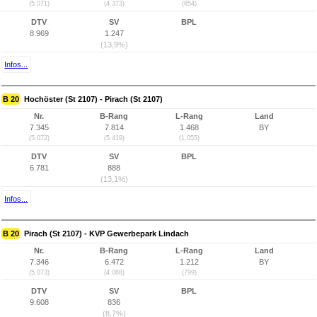
(5.071)
(4.373)
(854)
DTV
SV
BPL
8.969
1.247
(13,9%)
Infos...
B 20
Hochöster (St 2107) - Pirach (St 2107)
Nr.
B-Rang
L-Rang
Land
7.345
7.814
1.468
BY
(5.072)
(5.419)
(1.055)
DTV
SV
BPL
6.781
888
(13,1%)
Infos...
B 20
Pirach (St 2107) - KVP Gewerbepark Lindach
Nr.
B-Rang
L-Rang
Land
7.346
6.472
1.212
BY
(5.073)
(4.088)
(799)
DTV
SV
BPL
9.608
836
(8,7%)