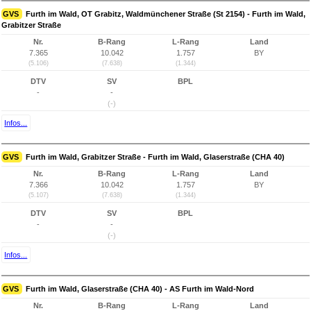
GVS
Furth im Wald, OT Grabitz, Waldmünchener Straße (St 2154) - Furth im Wald,
Grabitzer Straße
Nr.
B-Rang
L-Rang
Land
7.365
10.042
1.757
BY
(5.106)
(7.638)
(1.344)
DTV
SV
BPL
-
-
(-)
Infos...
GVS
Furth im Wald, Grabitzer Straße - Furth im Wald, Glaserstraße (CHA 40)
Nr.
B-Rang
L-Rang
Land
7.366
10.042
1.757
BY
(5.107)
(7.638)
(1.344)
DTV
SV
BPL
-
-
(-)
Infos...
GVS
Furth im Wald, Glaserstraße (CHA 40) - AS Furth im Wald-Nord
Nr.
B-Rang
L-Rang
Land