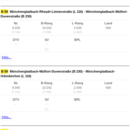
B 59
Mönchengladbach-Rheydt-Limtenstraße (L 116) - Mönchengladbach-Mülfort-
Duvenstraße (B 230)
Nr.
B-Rang
L-Rang
Land
8.939
10.042
2.049
NW
(7.130)
(7.638)
(1.462)
DTV
SV
BPL
-
-
(-)
Infos...
B 59
Mönchengladbach-Mülfort-Duvenstraße (B 230) - Mönchengladbach-
Odenkirchen (L 116)
Nr.
B-Rang
L-Rang
Land
8.940
10.042
2.049
NW
(7.131)
(7.638)
(1.462)
DTV
SV
BPL
-
-
(-)
Infos...