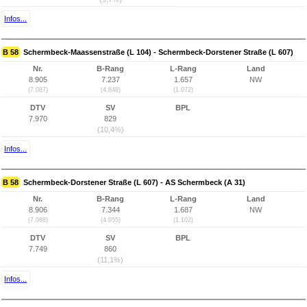
Infos...
B 58
Schermbeck-Maassenstraße (L 104) - Schermbeck-Dorstener Straße (L 607)
Nr.
B-Rang
L-Rang
Land
8.905
7.237
1.657
NW
(7.087)
(4.848)
(1.072)
DTV
SV
BPL
7.970
829
(10,4%)
Infos...
B 58
Schermbeck-Dorstener Straße (L 607) - AS Schermbeck (A 31)
Nr.
B-Rang
L-Rang
Land
8.906
7.344
1.687
NW
(7.088)
(4.955)
(1.102)
DTV
SV
BPL
7.749
860
(11,1%)
Infos...