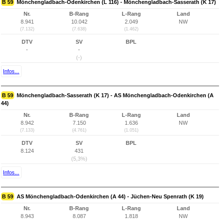
B 59
Mönchengladbach-Odenkirchen (L 116) - Mönchengladbach-Sasserath (K 17)
Nr.
B-Rang
L-Rang
Land
8.941
10.042
2.049
NW
(7.132)
(7.638)
(1.462)
DTV
SV
BPL
-
-
(-)
Infos...
B 59
Mönchengladbach-Sasserath (K 17) - AS Mönchengladbach-Odenkirchen (A
44)
Nr.
B-Rang
L-Rang
Land
8.942
7.150
1.636
NW
(7.133)
(4.761)
(1.051)
DTV
SV
BPL
8.124
431
(5,3%)
Infos...
B 59
AS Mönchengladbach-Odenkirchen (A 44) - Jüchen-Neu Spenrath (K 19)
Nr.
B-Rang
L-Rang
Land
8.943
8.087
1.818
NW