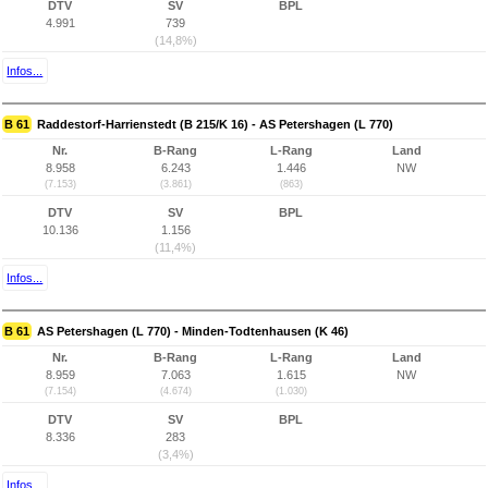
DTV
SV
BPL
4.991
739
(14,8%)
Infos...
B 61
Raddestorf-Harrienstedt (B 215/K 16) - AS Petershagen (L 770)
Nr.
B-Rang
L-Rang
Land
8.958
6.243
1.446
NW
(7.153)
(3.861)
(863)
DTV
SV
BPL
10.136
1.156
(11,4%)
Infos...
B 61
AS Petershagen (L 770) - Minden-Todtenhausen (K 46)
Nr.
B-Rang
L-Rang
Land
8.959
7.063
1.615
NW
(7.154)
(4.674)
(1.030)
DTV
SV
BPL
8.336
283
(3,4%)
Infos...