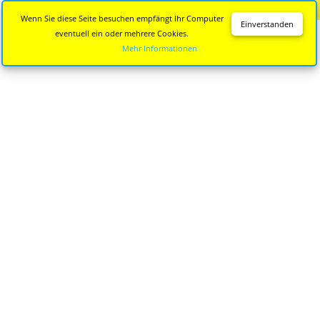
Diese Seite wird nicht mehr aktualisiert.
Zur neuen Seite
Wenn Sie diese Seite besuchen empfängt Ihr Computer
Einverstanden
eventuell ein oder mehrere Cookies.
Mehr Informationen