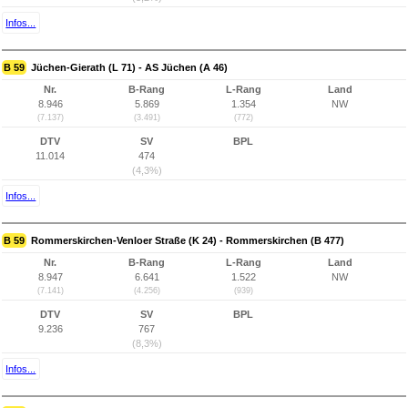
Infos...
B 59
Jüchen-Gierath (L 71) - AS Jüchen (A 46)
Nr.
B-Rang
L-Rang
Land
8.946
5.869
1.354
NW
(7.137)
(3.491)
(772)
DTV
SV
BPL
11.014
474
(4,3%)
Infos...
B 59
Rommerskirchen-Venloer Straße (K 24) - Rommerskirchen (B 477)
Nr.
B-Rang
L-Rang
Land
8.947
6.641
1.522
NW
(7.141)
(4.256)
(939)
DTV
SV
BPL
9.236
767
(8,3%)
Infos...