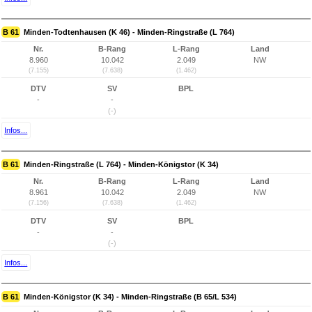
B 61
Minden-Todtenhausen (K 46) - Minden-Ringstraße (L 764)
Nr.
B-Rang
L-Rang
Land
8.960
10.042
2.049
NW
(7.155)
(7.638)
(1.462)
DTV
SV
BPL
-
-
(-)
Infos...
B 61
Minden-Ringstraße (L 764) - Minden-Königstor (K 34)
Nr.
B-Rang
L-Rang
Land
8.961
10.042
2.049
NW
(7.156)
(7.638)
(1.462)
DTV
SV
BPL
-
-
(-)
Infos...
B 61
Minden-Königstor (K 34) - Minden-Ringstraße (B 65/L 534)