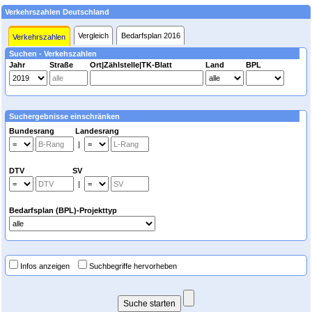
Verkehrszahlen Deutschland
Vergleich
Bedarfsplan 2016
Verkehrszahlen
Suchen - Verkehszahlen
Jahr
Straße
Ort|Zählstelle|TK-Blatt
Land
BPL
Suchergebnisse einschränken
Bundesrang Landesrang
|
DTV SV
|
Bedarfsplan (BPL)-Projekttyp
Infos anzeigen
Suchbegriffe hervorheben