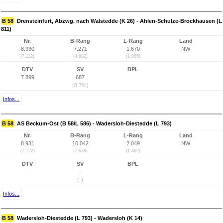
B 58
Drensteinfurt, Abzwg. nach Walstedde (K 26) - Ahlen-Schulze-Brockhausen (L
811)
Nr.
B-Rang
L-Rang
Land
8.930
7.271
1.670
NW
(7.112)
(4.882)
(1.085)
DTV
SV
BPL
7.899
687
(8,7%)
Infos...
B 58
AS Beckum-Ost (B 58/L 586) - Wadersloh-Diestedde (L 793)
Nr.
B-Rang
L-Rang
Land
8.931
10.042
2.049
NW
(7.122)
(7.638)
(1.462)
DTV
SV
BPL
-
-
(-)
Infos...
B 58
Wadersloh-Diestedde (L 793) - Wadersloh (K 14)