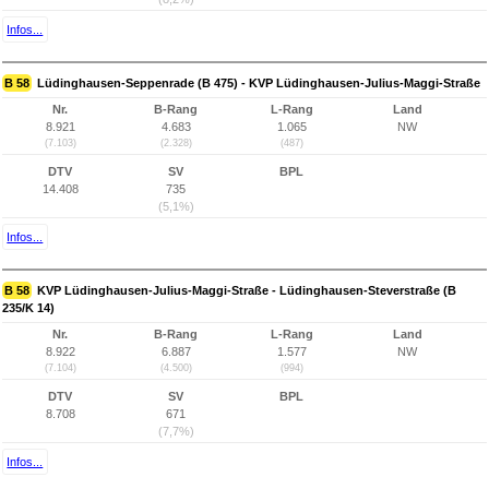
Infos...
B 58
Lüdinghausen-Seppenrade (B 475) - KVP Lüdinghausen-Julius-Maggi-Straße
Nr.
B-Rang
L-Rang
Land
8.921
4.683
1.065
NW
(7.103)
(2.328)
(487)
DTV
SV
BPL
14.408
735
(5,1%)
Infos...
B 58
KVP Lüdinghausen-Julius-Maggi-Straße - Lüdinghausen-Steverstraße (B
235/K 14)
Nr.
B-Rang
L-Rang
Land
8.922
6.887
1.577
NW
(7.104)
(4.500)
(994)
DTV
SV
BPL
8.708
671
(7,7%)
Infos...