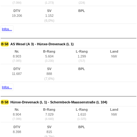
(7.084)
(1.273)
(224)
DTV
SV
BPL
19.206
1.152
(6,0%)
Infos...
B 58
AS Wesel (A 3) - Hünxe-Drevenack (L 1)
Nr.
B-Rang
L-Rang
Land
8.903
5.604
1.299
NW
(7.085)
(3.230)
(717)
DTV
SV
BPL
11.687
888
(7,6%)
Infos...
B 58
Hünxe-Drevenack (L 1) - Schermbeck-Maassenstraße (L 104)
Nr.
B-Rang
L-Rang
Land
8.904
7.029
1.610
NW
(7.086)
(4.640)
(1.025)
DTV
SV
BPL
8.398
815
(9,7%)