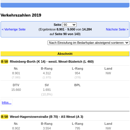
Verkehrszahlen 2019
Seite
< Vorherige Seite
(Ergebnisse
8.901
-
9.000
von
14.284
Nächste Seite >
auf
Seite 90 von 143
)
Abschnitt
B 58
Rheinberg-Borth (K 14) - westl. Wesel-Büderich (L 460)
Nr.
B-Rang
L-Rang
Land
8.901
4.312
954
NW
(7.080)
(1.970)
(378)
DTV
SV
BPL
15.660
1.691
(10,8%)
Infos...
B 58
Wesel-Hagerstownstraße (B 70) - AS Wesel (A 3)
Nr.
B-Rang
L-Rang
Land
8.902
3.554
795
NW