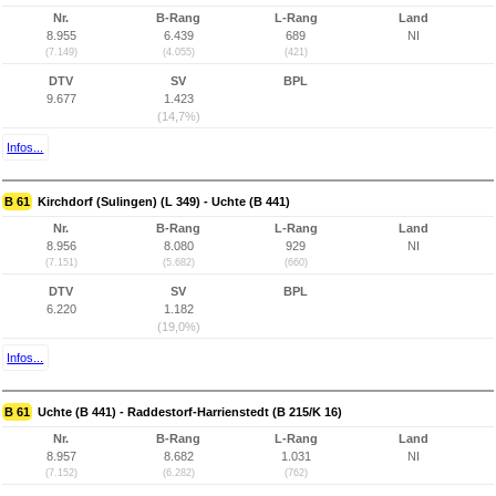
Nr.
B-Rang
L-Rang
Land
8.955
6.439
689
NI
(7.149)
(4.055)
(421)
DTV
SV
BPL
9.677
1.423
(14,7%)
Infos...
B 61
Kirchdorf (Sulingen) (L 349) - Uchte (B 441)
Nr.
B-Rang
L-Rang
Land
8.956
8.080
929
NI
(7.151)
(5.682)
(660)
DTV
SV
BPL
6.220
1.182
(19,0%)
Infos...
B 61
Uchte (B 441) - Raddestorf-Harrienstedt (B 215/K 16)
Nr.
B-Rang
L-Rang
Land
8.957
8.682
1.031
NI
(7.152)
(6.282)
(762)