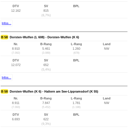
DTV
SV
BPL
12.162
815
(6,7%)
Infos...
B 58
Dorsten-Wulfen (L 608) - Dorsten-Wulfen (K 6)
Nr.
B-Rang
L-Rang
Land
8.910
5.461
1.260
NW
(7.092)
(3.089)
(678)
DTV
SV
BPL
12.072
652
(5,4%)
Infos...
B 58
Dorsten-Wulfen (K 6) - Haltern am See-Lippramsdorf (K 55)
Nr.
B-Rang
L-Rang
Land
8.911
7.847
1.781
NW
(7.093)
(5.452)
(1.196)
DTV
SV
BPL
6.693
622
(9,3%)