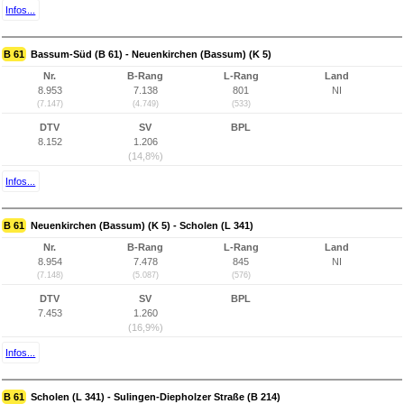
Infos...
B 61
Bassum-Süd (B 61) - Neuenkirchen (Bassum) (K 5)
Nr.
B-Rang
L-Rang
Land
8.953
7.138
801
NI
(7.147)
(4.749)
(533)
DTV
SV
BPL
8.152
1.206
(14,8%)
Infos...
B 61
Neuenkirchen (Bassum) (K 5) - Scholen (L 341)
Nr.
B-Rang
L-Rang
Land
8.954
7.478
845
NI
(7.148)
(5.087)
(576)
DTV
SV
BPL
7.453
1.260
(16,9%)
Infos...
B 61
Scholen (L 341) - Sulingen-Diepholzer Straße (B 214)