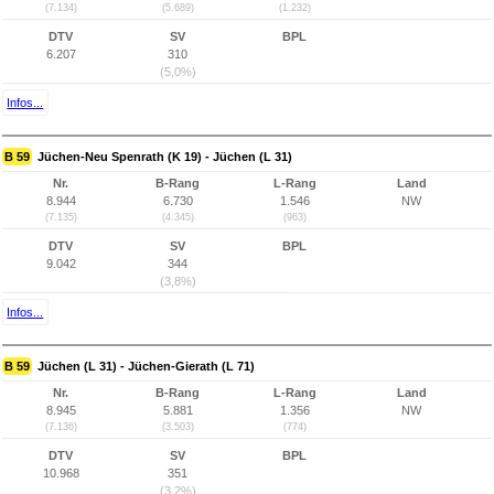
(7.134)
(5.689)
(1.232)
DTV
SV
BPL
6.207
310
(5,0%)
Infos...
B 59
Jüchen-Neu Spenrath (K 19) - Jüchen (L 31)
Nr.
B-Rang
L-Rang
Land
8.944
6.730
1.546
NW
(7.135)
(4.345)
(963)
DTV
SV
BPL
9.042
344
(3,8%)
Infos...
B 59
Jüchen (L 31) - Jüchen-Gierath (L 71)
Nr.
B-Rang
L-Rang
Land
8.945
5.881
1.356
NW
(7.136)
(3.503)
(774)
DTV
SV
BPL
10.968
351
(3,2%)