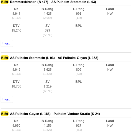
B 59
Rommerskirchen (B 477) - AS Pulheim-Stommeln (L 93)
Nr.
B-Rang
L-Rang
Land
8.948
4.425
991
NW
(7.142)
(2.082)
(415)
DTV
SV
BPL
15.240
899
(5,9%)
Infos...
B 59
AS Pulheim-Stommeln (L 93) - AS Pulheim-Geyen (L 183)
Nr.
B-Rang
L-Rang
Land
8.949
3.625
809
NW
(7.143)
(1.339)
(238)
DTV
SV
BPL
18.755
1.219
(6,5%)
Infos...
B 59
AS Pulheim-Geyen (L 183) - Pulheim-Venloer Straße (K 24)
Nr.
B-Rang
L-Rang
Land
8.950
4.153
917
NW
(7.144)
(1.820)
(341)