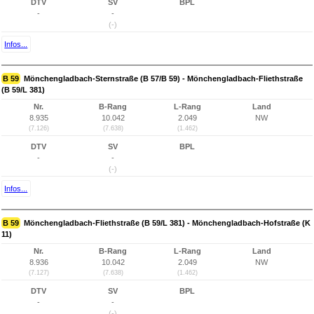
DTV
SV
BPL
-
-
(-)
Infos...
B 59
Mönchengladbach-Sternstraße (B 57/B 59) - Mönchengladbach-Fliethstraße
(B 59/L 381)
Nr.
B-Rang
L-Rang
Land
8.935
10.042
2.049
NW
(7.126)
(7.638)
(1.462)
DTV
SV
BPL
-
-
(-)
Infos...
B 59
Mönchengladbach-Fliethstraße (B 59/L 381) - Mönchengladbach-Hofstraße (K
11)
Nr.
B-Rang
L-Rang
Land
8.936
10.042
2.049
NW
(7.127)
(7.638)
(1.462)
DTV
SV
BPL
-
-
(-)