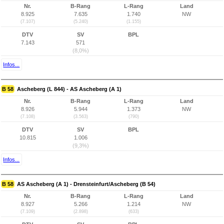
Nr.
B-Rang
L-Rang
Land
8.925
7.635
1.740
NW
(7.107)
(5.240)
(1.155)
DTV
SV
BPL
7.143
571
(8,0%)
Infos...
B 58
Ascheberg (L 844) - AS Ascheberg (A 1)
Nr.
B-Rang
L-Rang
Land
8.926
5.944
1.373
NW
(7.108)
(3.563)
(790)
DTV
SV
BPL
10.815
1.006
(9,3%)
Infos...
B 58
AS Ascheberg (A 1) - Drensteinfurt/Ascheberg (B 54)
Nr.
B-Rang
L-Rang
Land
8.927
5.266
1.214
NW
(7.109)
(2.898)
(633)