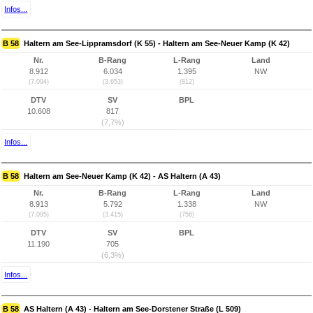
Infos...
B 58
Haltern am See-Lippramsdorf (K 55) - Haltern am See-Neuer Kamp (K 42)
Nr.
B-Rang
L-Rang
Land
8.912
6.034
1.395
NW
(7.094)
(3.653)
(812)
DTV
SV
BPL
10.608
817
(7,7%)
Infos...
B 58
Haltern am See-Neuer Kamp (K 42) - AS Haltern (A 43)
Nr.
B-Rang
L-Rang
Land
8.913
5.792
1.338
NW
(7.095)
(3.415)
(756)
DTV
SV
BPL
11.190
705
(6,3%)
Infos...
B 58
AS Haltern (A 43) - Haltern am See-Dorstener Straße (L 509)