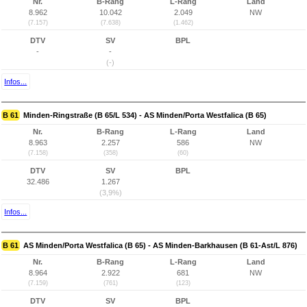
Nr.
B-Rang
L-Rang
Land
8.962
10.042
2.049
NW
(7.157)
(7.638)
(1.462)
DTV
SV
BPL
-
-
(-)
Infos...
B 61
Minden-Ringstraße (B 65/L 534) - AS Minden/Porta Westfalica (B 65)
Nr.
B-Rang
L-Rang
Land
8.963
2.257
586
NW
(7.158)
(358)
(60)
DTV
SV
BPL
32.486
1.267
(3,9%)
Infos...
B 61
AS Minden/Porta Westfalica (B 65) - AS Minden-Barkhausen (B 61-Ast/L 876)
Nr.
B-Rang
L-Rang
Land
8.964
2.922
681
NW
(7.159)
(761)
(123)
DTV
SV
BPL