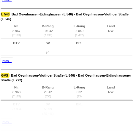
L 546
Bad Oeynhausen-Eidinghausen (L 546) - Bad Oeynhausen-Vlothoer Straße
(L 546)
Nr.
B-Rang
L-Rang
Land
8.967
10.042
2.049
NW
(7.163)
(7.638)
(1.462)
DTV
SV
BPL
-
-
(-)
Infos...
GVS
Bad Oeynhausen-Vlothoer Straße (L 546) - Bad Oeynhausen-Eidinghausener
Straße (L 772)
Nr.
B-Rang
L-Rang
Land
8.968
2.612
632
NW
(7.165)
(550)
(83)
DTV
SV
BPL
27.934
5.699
(20,4%)
Infos...