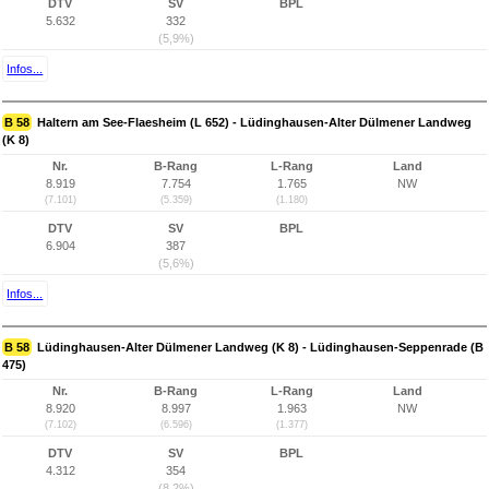
DTV
SV
BPL
5.632
332
(5,9%)
Infos...
B 58
Haltern am See-Flaesheim (L 652) - Lüdinghausen-Alter Dülmener Landweg
(K 8)
Nr.
B-Rang
L-Rang
Land
8.919
7.754
1.765
NW
(7.101)
(5.359)
(1.180)
DTV
SV
BPL
6.904
387
(5,6%)
Infos...
B 58
Lüdinghausen-Alter Dülmener Landweg (K 8) - Lüdinghausen-Seppenrade (B
475)
Nr.
B-Rang
L-Rang
Land
8.920
8.997
1.963
NW
(7.102)
(6.596)
(1.377)
DTV
SV
BPL
4.312
354
(8,2%)