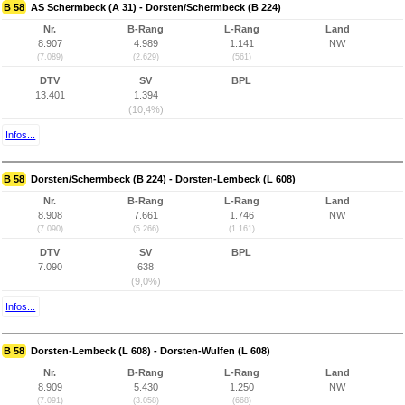
B 58
AS Schermbeck (A 31) - Dorsten/Schermbeck (B 224)
Nr.
B-Rang
L-Rang
Land
8.907
4.989
1.141
NW
(7.089)
(2.629)
(561)
DTV
SV
BPL
13.401
1.394
(10,4%)
Infos...
B 58
Dorsten/Schermbeck (B 224) - Dorsten-Lembeck (L 608)
Nr.
B-Rang
L-Rang
Land
8.908
7.661
1.746
NW
(7.090)
(5.266)
(1.161)
DTV
SV
BPL
7.090
638
(9,0%)
Infos...
B 58
Dorsten-Lembeck (L 608) - Dorsten-Wulfen (L 608)
Nr.
B-Rang
L-Rang
Land
8.909
5.430
1.250
NW
(7.091)
(3.058)
(668)