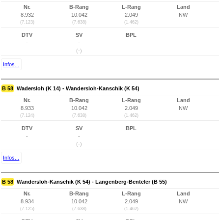
Nr.
B-Rang
L-Rang
Land
8.932
10.042
2.049
NW
(7.123)
(7.638)
(1.462)
DTV
SV
BPL
-
-
(-)
Infos...
B 58
Wadersloh (K 14) - Wandersloh-Kanschik (K 54)
Nr.
B-Rang
L-Rang
Land
8.933
10.042
2.049
NW
(7.124)
(7.638)
(1.462)
DTV
SV
BPL
-
-
(-)
Infos...
B 58
Wandersloh-Kanschik (K 54) - Langenberg-Benteler (B 55)
Nr.
B-Rang
L-Rang
Land
8.934
10.042
2.049
NW
(7.125)
(7.638)
(1.462)