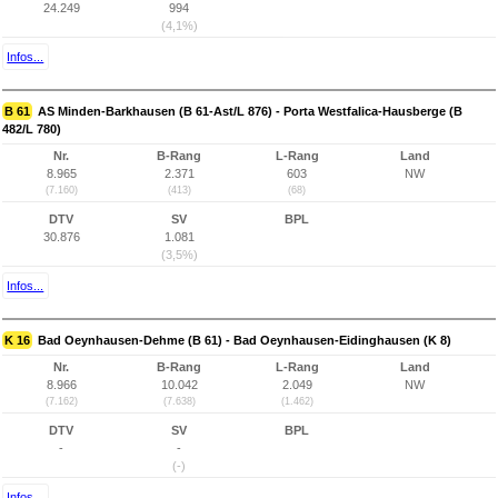
24.249
994
(4,1%)
Infos...
B 61
AS Minden-Barkhausen (B 61-Ast/L 876) - Porta Westfalica-Hausberge (B
482/L 780)
Nr.
B-Rang
L-Rang
Land
8.965
2.371
603
NW
(7.160)
(413)
(68)
DTV
SV
BPL
30.876
1.081
(3,5%)
Infos...
K 16
Bad Oeynhausen-Dehme (B 61) - Bad Oeynhausen-Eidinghausen (K 8)
Nr.
B-Rang
L-Rang
Land
8.966
10.042
2.049
NW
(7.162)
(7.638)
(1.462)
DTV
SV
BPL
-
-
(-)
Infos...