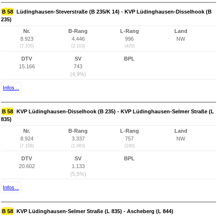
B 58
Lüdinghausen-Steverstraße (B 235/K 14) - KVP Lüdinghausen-Disselhook (B
235)
Nr.
B-Rang
L-Rang
Land
8.923
4.446
996
NW
(7.105)
(2.103)
(420)
DTV
SV
BPL
15.166
743
(4,9%)
Infos...
B 58
KVP Lüdinghausen-Disselhook (B 235) - KVP Lüdinghausen-Selmer Straße (L
835)
Nr.
B-Rang
L-Rang
Land
8.924
3.337
757
NW
(7.106)
(1.083)
(190)
DTV
SV
BPL
20.602
1.133
(5,5%)
Infos...
B 58
KVP Lüdinghausen-Selmer Straße (L 835) - Ascheberg (L 844)