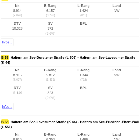
Nr.
B-Rang
L-Rang
Land
8.914
6.157
1.424
NW
(7.096)
(3.776)
(841)
DTV
SV
BPL
10.328
372
(3,6%)
Infos...
B 58
Haltern am See-Dorstener Straße (L 509) - Haltern am See-Lavesumer Straße
(K 44)
Nr.
B-Rang
L-Rang
Land
8.915
5.812
1.344
NW
(7.097)
(3.435)
(762)
DTV
SV
BPL
11.149
323
(2,9%)
Infos...
B 58
Haltern am See-Lavesumer Straße (K 44) - Haltern am See-Friedrich-Ebert-Wall
(L 551)
Nr.
B-Rang
L-Rang
Land
8.916
6.353
1.466
NW