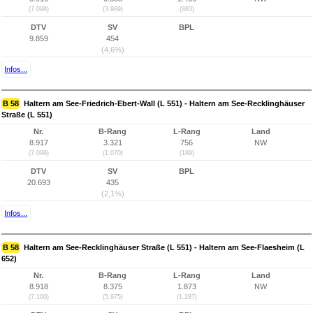
(7.098)
(3.969)
(883)
DTV
SV
BPL
9.859
454
(4,6%)
Infos...
B 58
Haltern am See-Friedrich-Ebert-Wall (L 551) - Haltern am See-Recklinghäuser
Straße (L 551)
Nr.
B-Rang
L-Rang
Land
8.917
3.321
756
NW
(7.099)
(1.070)
(189)
DTV
SV
BPL
20.693
435
(2,1%)
Infos...
B 58
Haltern am See-Recklinghäuser Straße (L 551) - Haltern am See-Flaesheim (L
652)
Nr.
B-Rang
L-Rang
Land
8.918
8.375
1.873
NW
(7.100)
(5.975)
(1.287)