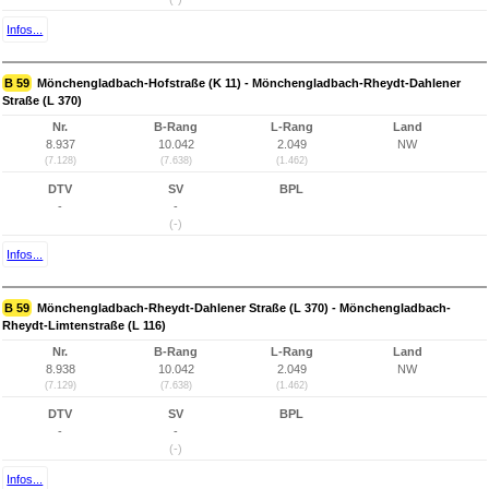
Infos...
B 59
Mönchengladbach-Hofstraße (K 11) - Mönchengladbach-Rheydt-Dahlener
Straße (L 370)
Nr.
B-Rang
L-Rang
Land
8.937
10.042
2.049
NW
(7.128)
(7.638)
(1.462)
DTV
SV
BPL
-
-
(-)
Infos...
B 59
Mönchengladbach-Rheydt-Dahlener Straße (L 370) - Mönchengladbach-
Rheydt-Limtenstraße (L 116)
Nr.
B-Rang
L-Rang
Land
8.938
10.042
2.049
NW
(7.129)
(7.638)
(1.462)
DTV
SV
BPL
-
-
(-)
Infos...