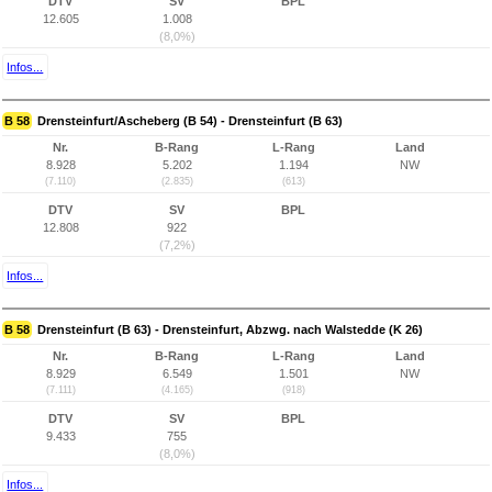
DTV
SV
BPL
12.605
1.008
(8,0%)
Infos...
B 58
Drensteinfurt/Ascheberg (B 54) - Drensteinfurt (B 63)
Nr.
B-Rang
L-Rang
Land
8.928
5.202
1.194
NW
(7.110)
(2.835)
(613)
DTV
SV
BPL
12.808
922
(7,2%)
Infos...
B 58
Drensteinfurt (B 63) - Drensteinfurt, Abzwg. nach Walstedde (K 26)
Nr.
B-Rang
L-Rang
Land
8.929
6.549
1.501
NW
(7.111)
(4.165)
(918)
DTV
SV
BPL
9.433
755
(8,0%)
Infos...