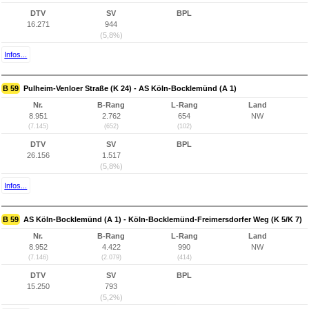
DTV
SV
BPL
16.271
944
(5,8%)
Infos...
B 59
Pulheim-Venloer Straße (K 24) - AS Köln-Bocklemünd (A 1)
Nr.
B-Rang
L-Rang
Land
8.951
2.762
654
NW
(7.145)
(652)
(102)
DTV
SV
BPL
26.156
1.517
(5,8%)
Infos...
B 59
AS Köln-Bocklemünd (A 1) - Köln-Bocklemünd-Freimersdorfer Weg (K 5/K 7)
Nr.
B-Rang
L-Rang
Land
8.952
4.422
990
NW
(7.146)
(2.079)
(414)
DTV
SV
BPL
15.250
793
(5,2%)