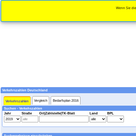
Wenn Sie die
Verkehrszahlen Deutschland
Vergleich
Bedarfsplan 2016
Verkehrszahlen
Suchen - Verkehszahlen
Jahr
Straße
Ort|Zählstelle|TK-Blatt
Land
BPL
Suchergebnisse einschränken