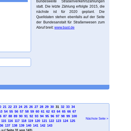
bundesweite Straßenverkehrszählungen
statt. Die letzte Zählung erfolgte 2015, die
nächste ist für 2020 geplant. Die
Quelldaten stehen ebenfalls auf der Seite
der Bundesanstalt für Straßenwesen zum
Abruf breit:
www.bast.de
0
21
22
23
24
25
26
27
28
29
30
31
32
33
34
53
54
55
56
57
58
59
60
61
62
63
64
65
66
67
6
87
88
89
90
91
92
93
94
95
96
97
98
99
100
Nächste Seite >
115
116
117
118
119
120
121
122
123
124
125
36
137
138
139
140
141
142
143
4
auf
Seite 31 von 143
)