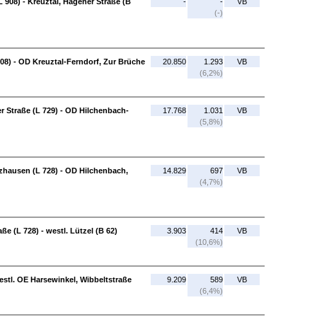
L 908) - Kreuztal, Hagener Straße (B
-
-
VB
(-)
908) - OD Kreuztal-Ferndorf, Zur Brüche
20.850
1.293
VB
(6,2%)
 Straße (L 729) - OD Hilchenbach-
17.768
1.031
VB
(5,8%)
zhausen (L 728) - OD Hilchenbach,
14.829
697
VB
(4,7%)
e (L 728) - westl. Lützel (B 62)
3.903
414
VB
(10,6%)
westl. OE Harsewinkel, Wibbeltstraße
9.209
589
VB
(6,4%)