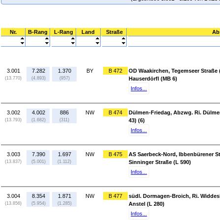
Nr.
B-Rang
L-Rang
Land
Straße
Ab
3.001
7.282
1.370
BY
B 472
OD Waakirchen, Tegemseer Straße (S
(13.770)
(4.893)
(957)
Hauserdörfl (MB 6)
Infos...
3.002
4.002
886
NW
B 474
Dülmen-Friedag, Abzwg. Ri. Dülmen
(13.793)
(1.682)
(311)
43) (6)
Infos...
3.003
7.390
1.697
NW
B 475
AS Saerbeck-Nord, Ibbenbürener St
(13.837)
(5.001)
(1.112)
Sinninger Straße (L 590)
Infos...
3.004
8.354
1.871
NW
B 477
südl. Dormagen-Broich, Ri. Widde
(13.856)
(5.954)
(1.285)
Anstel (L 280)
Infos...