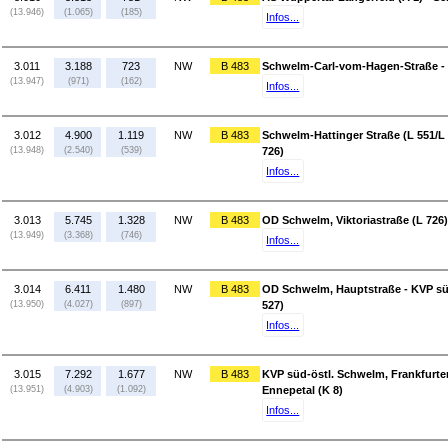
(13.946)
(1.065)
(185)
Infos...
3.011
3.188
723
NW
B 483
Schwelm-Carl-vom-Hagen-Straße - S
(13.947)
(971)
(162)
Infos...
3.012
4.900
1.119
NW
B 483
Schwelm-Hattinger Straße (L 551/L 
(13.948)
(2.540)
(539)
726)
Infos...
3.013
5.745
1.328
NW
B 483
OD Schwelm, Viktoriastraße (L 726
(13.949)
(3.368)
(746)
Infos...
3.014
6.411
1.480
NW
B 483
OD Schwelm, Hauptstraße - KVP süd
(13.950)
(4.027)
(897)
527)
Infos...
3.015
7.292
1.677
NW
B 483
KVP süd-östl. Schwelm, Frankfurter 
(13.951)
(4.903)
(1.092)
Ennepetal (K 8)
Infos...