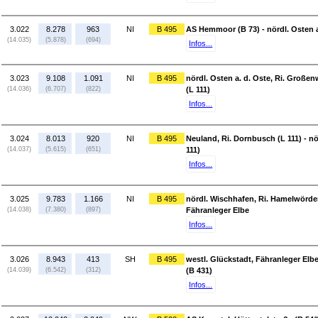
3.022
8.278
963
NI
B 495
AS Hemmoor (B 73) - nördl. Osten a
(14.035)
(5.878)
(694)
Infos...
3.023
9.108
1.091
NI
B 495
nördl. Osten a. d. Oste, Ri. Große
(14.036)
(6.707)
(822)
(L 111)
Infos...
3.024
8.013
920
NI
B 495
Neuland, Ri. Dornbusch (L 111) - n
(14.037)
(5.615)
(651)
111)
Infos...
3.025
9.783
1.166
NI
B 495
nördl. Wischhafen, Ri. Hamelwörden
(14.038)
(7.380)
(897)
Fähranleger Elbe
Infos...
3.026
8.943
413
SH
B 495
westl. Glückstadt, Fähranleger Elb
(14.039)
(6.542)
(312)
(B 431)
Infos...