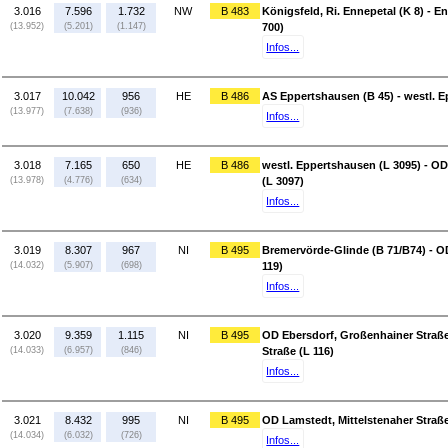
3.016
7.596
1.732
NW
B 483
Königsfeld, Ri. Ennepetal (K 8) - 
(13.952)
(5.201)
(1.147)
700)
Infos...
3.017
10.042
956
HE
B 486
AS Eppertshausen (B 45) - westl. 
(13.977)
(7.638)
(936)
Infos...
3.018
7.165
650
HE
B 486
westl. Eppertshausen (L 3095) - 
(13.978)
(4.776)
(634)
(L 3097)
Infos...
3.019
8.307
967
NI
B 495
Bremervörde-Glinde (B 71/B74) - O
(14.032)
(5.907)
(698)
119)
Infos...
3.020
9.359
1.115
NI
B 495
OD Ebersdorf, Großenhainer Straße 
(14.033)
(6.957)
(846)
Straße (L 116)
Infos...
3.021
8.432
995
NI
B 495
OD Lamstedt, Mittelstenaher Straß
(14.034)
(6.032)
(726)
Infos...