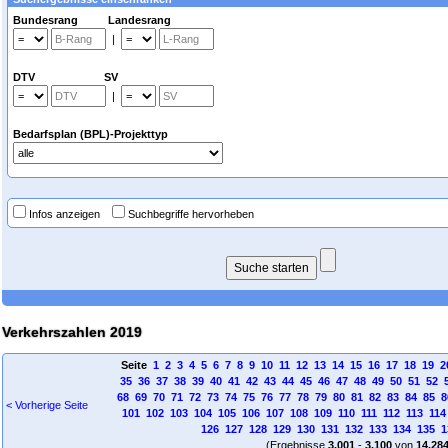
Bundesrang Landesrang
|
DTV SV
|
Bedarfsplan (BPL)-Projekttyp
Infos anzeigen
Suchbegriffe hervorheben
Verkehrszahlen 2019
Seite
1
2
3
4
5
6
7
8
9
10
11
12
13
14
15
16
17
18
19
2
35
36
37
38
39
40
41
42
43
44
45
46
47
48
49
50
51
52
68
69
70
71
72
73
74
75
76
77
78
79
80
81
82
83
84
85
8
< Vorherige Seite
101
102
103
104
105
106
107
108
109
110
111
112
113
114
126
127
128
129
130
131
132
133
134
135
1
(Ergebnisse
3.001
-
3.100
von
14.28