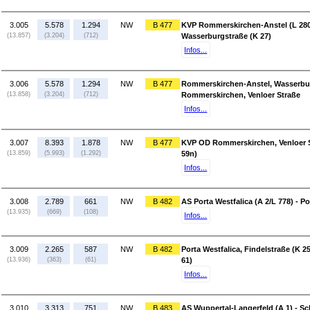
3.005
5.578
1.294
NW
B 477
KVP Rommerskirchen-Anstel (L 280
(13.857)
(3.204)
(712)
Wasserburgstraße (K 27)
Infos...
3.006
5.578
1.294
NW
B 477
Rommerskirchen-Anstel, Wasserbur
(13.858)
(3.204)
(712)
Rommerskirchen, Venloer Straße
Infos...
3.007
8.393
1.878
NW
B 477
KVP OD Rommerskirchen, Venloer 
(13.859)
(5.993)
(1.292)
59n)
Infos...
3.008
2.789
661
NW
B 482
AS Porta Westfalica (A 2/L 778) - Po
(13.935)
(669)
(108)
Infos...
3.009
2.265
587
NW
B 482
Porta Westfalica, Findelstraße (K 25
(13.936)
(363)
(61)
61)
Infos...
3.010
3.313
751
NW
B 483
AS Wuppertal-Langerfeld (A 1) - 