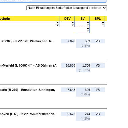
schnitt
DTV
SV
BPL
t 2365) - KVP östl. Waakirchen, Ri.
7.878
583
VB
(7,4%)
-Merfeld (L 600/K 44) - AS Dülmen (A
16.888
1.706
VB
(10,1%)
raße (B 219) - Emsdetten-Sinningen,
7.643
306
VB
(4,0%)
shoven (L 69) - KVP Rommerskirchen-
5.673
244
VB
(4,3%)