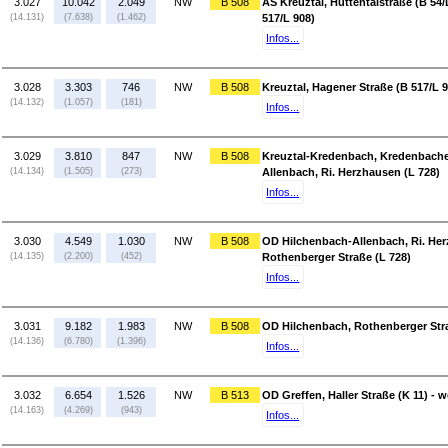
3.027
10.042
2.049
NW
B 508
AS Kreuztal, Hüttentalstraße (B 54/
(14.131)
(7.638)
(1.462)
517/L 908)
Infos...
3.028
3.303
746
NW
B 508
Kreuztal, Hagener Straße (B 517/L 
(14.132)
(1.057)
(181)
Infos...
3.029
3.810
847
NW
B 508
Kreuztal-Kredenbach, Kredenbacher
(14.134)
(1.505)
(273)
Allenbach, Ri. Herzhausen (L 728)
Infos...
3.030
4.549
1.030
NW
B 508
OD Hilchenbach-Allenbach, Ri. Her
(14.135)
(2.200)
(452)
Rothenberger Straße (L 728)
Infos...
3.031
9.182
1.983
NW
B 508
OD Hilchenbach, Rothenberger Straß
(14.136)
(6.780)
(1.396)
Infos...
3.032
6.654
1.526
NW
B 513
OD Greffen, Haller Straße (K 11) - 
(14.163)
(4.269)
(943)
Infos...