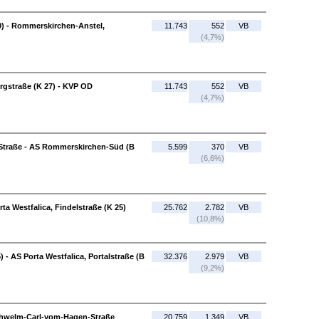
) - Rommerskirchen-Anstel,
11.743
552
VB
(4,7%)
gstraße (K 27) - KVP OD
11.743
552
VB
(4,7%)
Straße - AS Rommerskirchen-Süd (B
5.599
370
VB
(6,6%)
rta Westfalica, Findelstraße (K 25)
25.762
2.782
VB
(10,8%)
) - AS Porta Westfalica, Portalstraße (B
32.376
2.979
VB
(9,2%)
Schwelm-Carl-vom-Hagen-Straße
20.759
1.349
VB