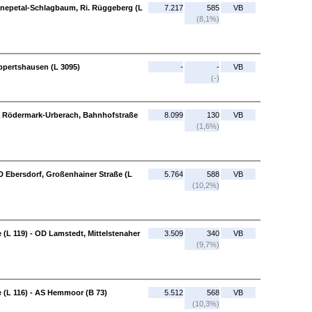
Ennepetal-Schlagbaum, Ri. Rüggeberg (L
7.217
585
VB
(8,1%)
Eppertshausen (L 3095)
-
-
VB
(-)
OD Rödermark-Urberach, Bahnhofstraße
8.099
130
VB
(1,6%)
D Ebersdorf, Großenhainer Straße (L
5.764
588
VB
(10,2%)
(L 119) - OD Lamstedt, Mittelstenaher
3.509
340
VB
(9,7%)
e (L 116) - AS Hemmoor (B 73)
5.512
568
VB
(10,3%)