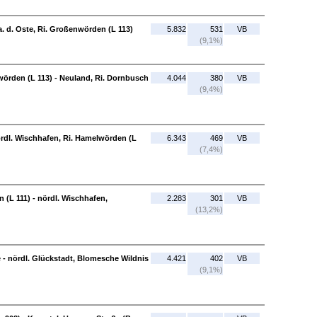
. d. Oste, Ri. Großenwörden (L 113)
5.832
531
VB
(9,1%)
nwörden (L 113) - Neuland, Ri. Dornbusch
4.044
380
VB
(9,4%)
ördl. Wischhafen, Ri. Hamelwörden (L
6.343
469
VB
(7,4%)
 (L 111) - nördl. Wischhafen,
2.283
301
VB
(13,2%)
e - nördl. Glückstadt, Blomesche Wildnis
4.421
402
VB
(9,1%)