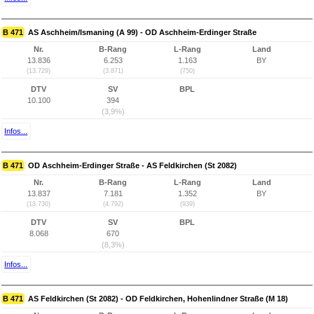
B 471
AS Aschheim/Ismaning (A 99) - OD Aschheim-Erdinger Straße
Nr.
B-Rang
L-Rang
Land
13.836
6.253
1.163
BY
(13.729)
(3.871)
(750)
DTV
SV
BPL
10.100
394
(3,9%)
Infos...
B 471
OD Aschheim-Erdinger Straße - AS Feldkirchen (St 2082)
Nr.
B-Rang
L-Rang
Land
13.837
7.181
1.352
BY
(13.730)
(4.792)
(939)
DTV
SV
BPL
8.068
670
(8,3%)
Infos...
B 471
AS Feldkirchen (St 2082) - OD Feldkirchen, Hohenlindner Straße (M 18)