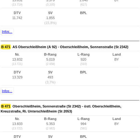
13.831
5.579
1.040
BY
(13.719)
(3.205)
(627)
DTV
SV
BPL
11.742
1.855
(15,8%)
Infos...
B 471
AS Oberschleißheim (A 92) - Oberschleißheim, Sonnenstraße (St 2342)
Nr.
B-Rang
L-Rang
Land
13.832
5.019
920
BY
(13.721)
(2.658)
(510)
DTV
SV
BPL
13.329
493
(3,7%)
Infos...
B 471
Oberschleißheim, Sonnenstraße (St 2342) - östl. Oberschleißheim,
Kreuzstraße, Ri. Unterschleißheim (St 2053)
Nr.
B-Rang
L-Rang
Land
13.833
5.353
994
BY
(13.722)
(2.982)
(581)
DTV
SV
BPL