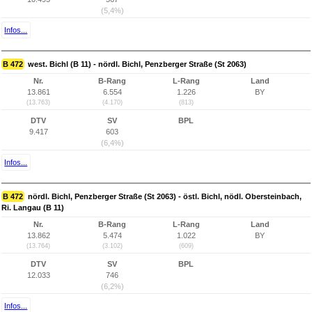
(5,4%)
Infos...
B 472
west. Bichl (B 11) - nördl. Bichl, Penzberger Straße (St 2063)
Nr.
B-Rang
L-Rang
Land
13.861
6.554
1.226
BY
(13.763)
(4.170)
(813)
DTV
SV
BPL
9.417
603
(6,4%)
Infos...
B 472
nördl. Bichl, Penzberger Straße (St 2063) - östl. Bichl, nödl. Obersteinbach,
Ri. Langau (B 11)
Nr.
B-Rang
L-Rang
Land
13.862
5.474
1.022
BY
(13.764)
(3.102)
(609)
DTV
SV
BPL
12.033
746
(6,2%)
Infos...