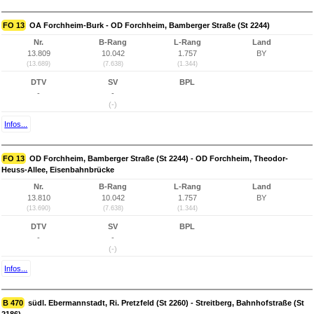
FO 13
OA Forchheim-Burk - OD Forchheim, Bamberger Straße (St 2244)
Nr.
B-Rang
L-Rang
Land
13.809
10.042
1.757
BY
(13.689)
(7.638)
(1.344)
DTV
SV
BPL
-
-
(-)
Infos...
FO 13
OD Forchheim, Bamberger Straße (St 2244) - OD Forchheim, Theodor-
Heuss-Allee, Eisenbahnbrücke
Nr.
B-Rang
L-Rang
Land
13.810
10.042
1.757
BY
(13.690)
(7.638)
(1.344)
DTV
SV
BPL
-
-
(-)
Infos...
B 470
südl. Ebermannstadt, Ri. Pretzfeld (St 2260) - Streitberg, Bahnhofstraße (St