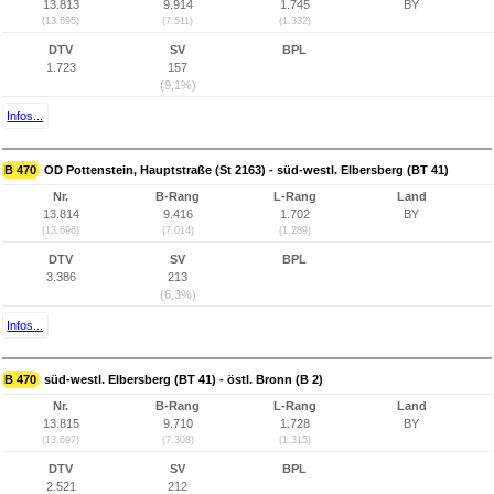
13.813
9.914
1.745
BY
(13.695)
(7.511)
(1.332)
DTV
SV
BPL
1.723
157
(9,1%)
Infos...
B 470
OD Pottenstein, Hauptstraße (St 2163) - süd-westl. Elbersberg (BT 41)
Nr.
B-Rang
L-Rang
Land
13.814
9.416
1.702
BY
(13.696)
(7.014)
(1.289)
DTV
SV
BPL
3.386
213
(6,3%)
Infos...
B 470
süd-westl. Elbersberg (BT 41) - östl. Bronn (B 2)
Nr.
B-Rang
L-Rang
Land
13.815
9.710
1.728
BY
(13.697)
(7.308)
(1.315)
DTV
SV
BPL
2.521
212