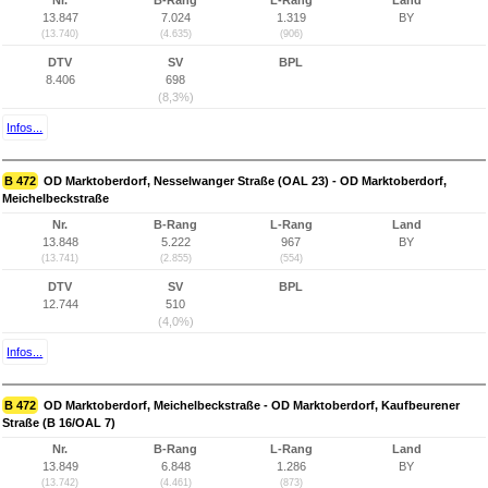
Nr.
B-Rang
L-Rang
Land
13.847
7.024
1.319
BY
(13.740)
(4.635)
(906)
DTV
SV
BPL
8.406
698
(8,3%)
Infos...
B 472
OD Marktoberdorf, Nesselwanger Straße (OAL 23) - OD Marktoberdorf,
Meichelbeckstraße
Nr.
B-Rang
L-Rang
Land
13.848
5.222
967
BY
(13.741)
(2.855)
(554)
DTV
SV
BPL
12.744
510
(4,0%)
Infos...
B 472
OD Marktoberdorf, Meichelbeckstraße - OD Marktoberdorf, Kaufbeurener
Straße (B 16/OAL 7)
Nr.
B-Rang
L-Rang
Land
13.849
6.848
1.286
BY
(13.742)
(4.461)
(873)