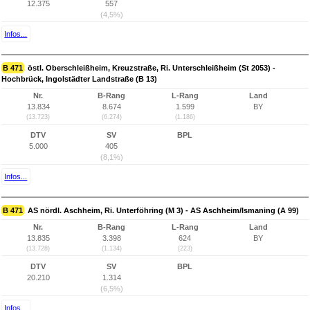
12.375
557
(4,5%)
Infos...
B 471
östl. Oberschleißheim, Kreuzstraße, Ri. Unterschleißheim (St 2053) -
Hochbrück, Ingolstädter Landstraße (B 13)
Nr.
B-Rang
L-Rang
Land
13.834
8.674
1.599
BY
(13.723)
(6.274)
(1.186)
DTV
SV
BPL
5.000
405
(8,1%)
Infos...
B 471
AS nördl. Aschheim, Ri. Unterföhring (M 3) - AS Aschheim/Ismaning (A 99)
Nr.
B-Rang
L-Rang
Land
13.835
3.398
624
BY
(13.728)
(1.134)
(223)
DTV
SV
BPL
20.210
1.314
(6,5%)
Infos...