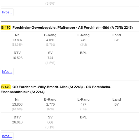
(3,8%)
Infos...
B 470
Forchheim-Gewerbegebiet Pfaffensee - AS Forchheim-Süd (A 73/St 2243)
Nr.
B-Rang
L-Rang
Land
13.807
4.091
749
BY
(13.686)
(1.761)
(342)
DTV
SV
BPL
16.526
744
(4,5%)
Infos...
B 470
OD Forchheim-Willy-Brandt-Allee (St 2243) - OD Forchheim-
Eisenbahnbrücke (St 2244)
Nr.
B-Rang
L-Rang
Land
13.808
2.770
477
BY
(13.688)
(656)
(113)
DTV
SV
BPL
26.010
806
(3,1%)
Infos...