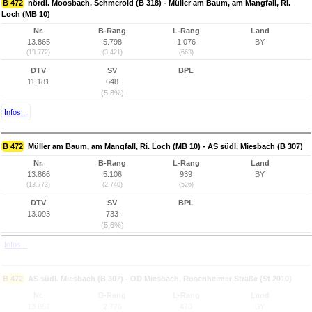
B 472
nördl. Moosbach, Schmerold (B 318) - Müller am Baum, am Mangfall, Ri.
Loch (MB 10)
Nr.
B-Rang
L-Rang
Land
13.865
5.798
1.076
BY
(13.772)
(3.421)
(663)
DTV
SV
BPL
11.181
648
(5,8%)
Infos...
B 472
Müller am Baum, am Mangfall, Ri. Loch (MB 10) - AS südl. Miesbach (B 307)
Nr.
B-Rang
L-Rang
Land
13.866
5.106
939
BY
(13.773)
(2.740)
(526)
DTV
SV
BPL
13.093
733
(5,6%)
Infos...
B 472
AS südl. Miesbach (B 307) - OD Miesbach, Rosenheimer Straße (St 2010)
Nr.
B-Rang
L-Rang
Land
13.867
2.776
478
BY