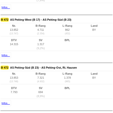
(7,8%)
Infos...
B 472
AS Peiting-West (B 17) - AS Peiting-Süd (B 23)
Nr.
B-Rang
L-Rang
Land
13.852
4.711
862
BY
(13.747)
(2.354)
(452)
DTV
SV
BPL
14.315
1.317
(9,2%)
Infos...
B 472
AS Peiting-Süd (B 23) - AS Peiting-Ost, Ri. Hausen
Nr.
B-Rang
L-Rang
Land
13.853
7.321
1.378
BY
(13.748)
(4.932)
(965)
DTV
SV
BPL
7.793
694
(8,9%)
Infos...