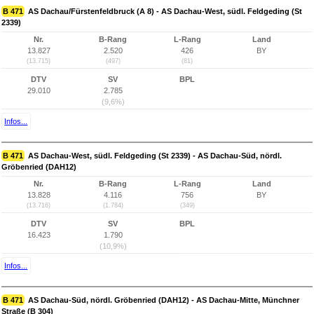
B 471
AS Dachau/Fürstenfeldbruck (A 8) - AS Dachau-West, südl. Feldgeding (St
2339)
Nr.
B-Rang
L-Rang
Land
13.827
2.520
426
BY
(13.715)
(497)
(81)
DTV
SV
BPL
29.010
2.785
(9,6%)
Infos...
B 471
AS Dachau-West, südl. Feldgeding (St 2339) - AS Dachau-Süd, nördl.
Gröbenried (DAH12)
Nr.
B-Rang
L-Rang
Land
13.828
4.116
756
BY
(13.716)
(1.784)
(349)
DTV
SV
BPL
16.423
1.790
(10,9%)
Infos...
B 471
AS Dachau-Süd, nördl. Gröbenried (DAH12) - AS Dachau-Mitte, Münchner
Straße (B 304)