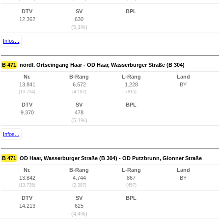
DTV
SV
BPL
12.362
630
(5,1%)
Infos...
B 471
nördl. Ortseingang Haar - OD Haar, Wasserburger Straße (B 304)
Nr.
B-Rang
L-Rang
Land
13.841
6.572
1.228
BY
(13.734)
(4.187)
(815)
DTV
SV
BPL
9.370
478
(5,1%)
Infos...
B 471
OD Haar, Wasserburger Straße (B 304) - OD Putzbrunn, Glonner Straße
Nr.
B-Rang
L-Rang
Land
13.842
4.744
867
BY
(13.735)
(2.387)
(457)
DTV
SV
BPL
14.213
625
(4,4%)