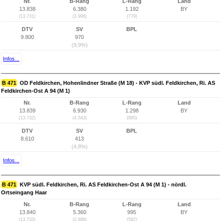
Nr.
B-Rang
L-Rang
Land
13.838
6.380
1.192
BY
(13.731)
(3.996)
(779)
DTV
SV
BPL
9.800
970
(9,9%)
Infos...
B 471
OD Feldkirchen, Hohenlindner Straße (M 18) - KVP südl. Feldkirchen, Ri. AS
Feldkirchen-Ost A 94 (M 1)
Nr.
B-Rang
L-Rang
Land
13.839
6.930
1.298
BY
(13.732)
(4.543)
(885)
DTV
SV
BPL
8.610
413
(4,8%)
Infos...
B 471
KVP südl. Feldkirchen, Ri. AS Feldkirchen-Ost A 94 (M 1) - nördl.
Ortseingang Haar
Nr.
B-Rang
L-Rang
Land
13.840
5.360
995
BY
(13.733)
(2.988)
(582)