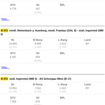
DTV
SV
BPL
8.778
167
(1,9%)
Infos...
B 472
nördl. Rettenbach a. Auerberg, nördl. Frankau (OAL 8) - südl. Ingenried (WM
3)
Nr.
B-Rang
L-Rang
Land
13.850
8.038
1.513
BY
(13.745)
(5.640)
(1.100)
DTV
SV
BPL
6.297
504
(8,0%)
Infos...
B 472
südl. Ingenried (WM 3) - AS Schongau-West (B 17)
Nr.
B-Rang
L-Rang
Land
13.851
7.551
1.413
BY
(13.746)
(5.159)
(1.000)
DTV
SV
BPL
7.309
570