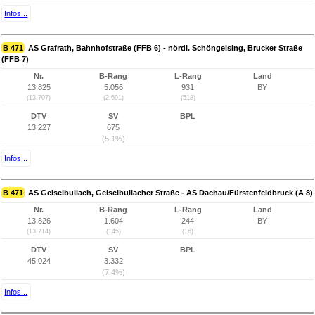
Infos...
B 471
AS Grafrath, Bahnhofstraße (FFB 6) - nördl. Schöngeising, Brucker Straße
(FFB 7)
Nr.
B-Rang
L-Rang
Land
13.825
5.056
931
BY
(13.707)
(2.691)
(518)
DTV
SV
BPL
13.227
675
(5,1%)
Infos...
B 471
AS Geiselbullach, Geiselbullacher Straße - AS Dachau/Fürstenfeldbruck (A 8)
Nr.
B-Rang
L-Rang
Land
13.826
1.604
244
BY
(13.714)
(145)
(16)
DTV
SV
BPL
45.024
3.332
(7,4%)
Infos...