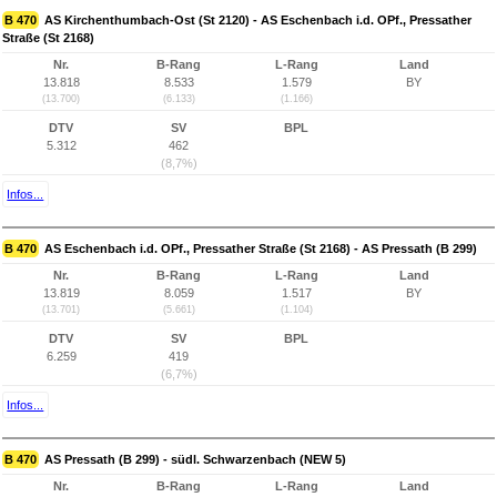
B 470
AS Kirchenthumbach-Ost (St 2120) - AS Eschenbach i.d. OPf., Pressather
Straße (St 2168)
Nr.
B-Rang
L-Rang
Land
13.818
8.533
1.579
BY
(13.700)
(6.133)
(1.166)
DTV
SV
BPL
5.312
462
(8,7%)
Infos...
B 470
AS Eschenbach i.d. OPf., Pressather Straße (St 2168) - AS Pressath (B 299)
Nr.
B-Rang
L-Rang
Land
13.819
8.059
1.517
BY
(13.701)
(5.661)
(1.104)
DTV
SV
BPL
6.259
419
(6,7%)
Infos...
B 470
AS Pressath (B 299) - südl. Schwarzenbach (NEW 5)
Nr.
B-Rang
L-Rang
Land