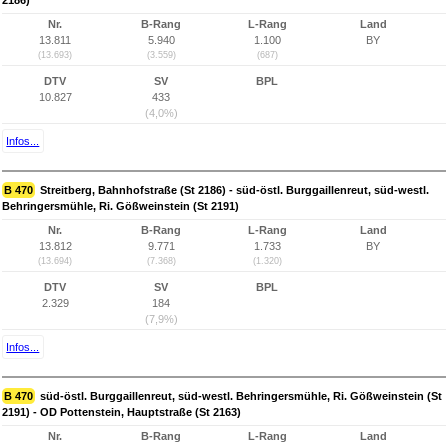
2186)
Nr.
B-Rang
L-Rang
Land
13.811
5.940
1.100
BY
(13.693)
(3.559)
(687)
DTV
SV
BPL
10.827
433
(4,0%)
Infos...
B 470
Streitberg, Bahnhofstraße (St 2186) - süd-östl. Burggaillenreut, süd-westl.
Behringersmühle, Ri. Gößweinstein (St 2191)
Nr.
B-Rang
L-Rang
Land
13.812
9.771
1.733
BY
(13.694)
(7.368)
(1.320)
DTV
SV
BPL
2.329
184
(7,9%)
Infos...
B 470
süd-östl. Burggaillenreut, süd-westl. Behringersmühle, Ri. Gößweinstein (St
2191) - OD Pottenstein, Hauptstraße (St 2163)
Nr.
B-Rang
L-Rang
Land