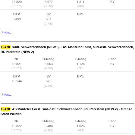
13.820
6.977
1.311
BY
(13.702)
(4.589)
(898)
DTV
SV
BPL
8.499
637
(7,5%)
Infos...
B 470
südl. Schwarzenbach (NEW 5) - AS Manteler Forst, süd-östl. Schwarzenbach,
Ri. Parkstein (NEW 2)
Nr.
B-Rang
L-Rang
Land
13.821
6.063
1.124
BY
(13.703)
(3.682)
(711)
DTV
SV
BPL
10.544
675
(6,4%)
Infos...
B 470
AS Manteler Forst, süd-östl. Schwarzenbach, Ri. Parkstein (NEW 2) - Grenze
Stadt Weiden
Nr.
B-Rang
L-Rang
Land
13.822
5.484
1.026
BY
(13.704)
(3.112)
(613)