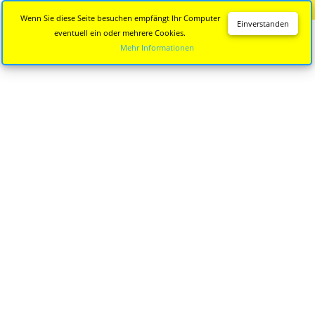
Diese Seite wird nicht mehr aktualisiert.
Zur neuen Seite
Wenn Sie diese Seite besuchen empfängt Ihr Computer
Einverstanden
eventuell ein oder mehrere Cookies.
Mehr Informationen