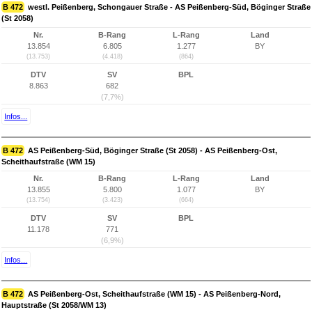
B 472
westl. Peißenberg, Schongauer Straße - AS Peißenberg-Süd, Böginger Straße
(St 2058)
Nr.
B-Rang
L-Rang
Land
13.854
6.805
1.277
BY
(13.753)
(4.418)
(864)
DTV
SV
BPL
8.863
682
(7,7%)
Infos...
B 472
AS Peißenberg-Süd, Böginger Straße (St 2058) - AS Peißenberg-Ost,
Scheithaufstraße (WM 15)
Nr.
B-Rang
L-Rang
Land
13.855
5.800
1.077
BY
(13.754)
(3.423)
(664)
DTV
SV
BPL
11.178
771
(6,9%)
Infos...
B 472
AS Peißenberg-Ost, Scheithaufstraße (WM 15) - AS Peißenberg-Nord,
Hauptstraße (St 2058/WM 13)