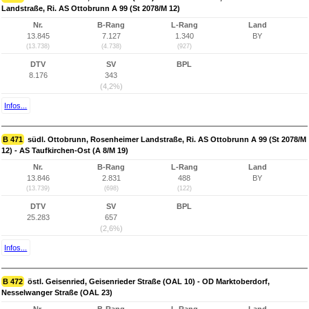
Landstraße, Ri. AS Ottobrunn A 99 (St 2078/M 12)
Nr.
B-Rang
L-Rang
Land
13.845
7.127
1.340
BY
(13.738)
(4.738)
(927)
DTV
SV
BPL
8.176
343
(4,2%)
Infos...
B 471
südl. Ottobrunn, Rosenheimer Landstraße, Ri. AS Ottobrunn A 99 (St 2078/M
12) - AS Taufkirchen-Ost (A 8/M 19)
Nr.
B-Rang
L-Rang
Land
13.846
2.831
488
BY
(13.739)
(698)
(122)
DTV
SV
BPL
25.283
657
(2,6%)
Infos...
B 472
östl. Geisenried, Geisenrieder Straße (OAL 10) - OD Marktoberdorf,
Nesselwanger Straße (OAL 23)