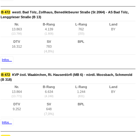
B 472
westl. Bad Tölz, Zollhaus, Benediktbeurer Straße (St 2064) - AS Bad Tölz,
Lenggrieser Straße (B 13)
Nr.
B-Rang
L-Rang
Land
13.863
4.139
762
BY
(13.766)
(1.806)
(355)
DTV
SV
BPL
16.312
783
(4,8%)
Infos...
B 472
KVP östl. Waakirchen, Ri. Hauserdörfl (MB 6) - nördl. Moosbach, Schmerold
(B 318)
Nr.
B-Rang
L-Rang
Land
13.864
6.634
1.244
BY
(13.771)
(4.249)
(831)
DTV
SV
BPL
9.252
648
(7,0%)
Infos...