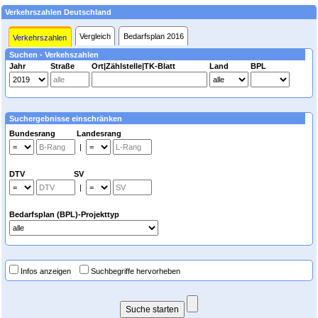
Verkehrszahlen Deutschland
Vergleich
Bedarfsplan 2016
Verkehrszahlen
Suchen - Verkehszahlen
Jahr
Straße
Ort|Zählstelle|TK-Blatt
Land
BPL
Suchergebnisse einschränken
Bundesrang Landesrang
|
DTV SV
|
Bedarfsplan (BPL)-Projekttyp
Infos anzeigen
Suchbegriffe hervorheben