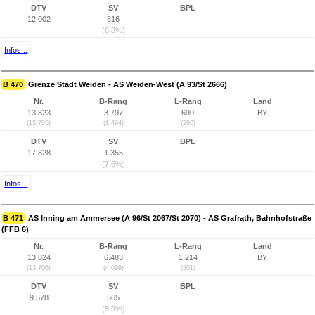
DTV
SV
BPL
12.002
816
(6,8%)
Infos...
B 470
Grenze Stadt Weiden - AS Weiden-West (A 93/St 2666)
Nr.
B-Rang
L-Rang
Land
13.823
3.797
690
BY
(13.705)
(1.494)
(286)
DTV
SV
BPL
17.828
1.355
(7,6%)
Infos...
B 471
AS Inning am Ammersee (A 96/St 2067/St 2070) - AS Grafrath, Bahnhofstraße
(FFB 6)
Nr.
B-Rang
L-Rang
Land
13.824
6.483
1.214
BY
(13.706)
(4.099)
(801)
DTV
SV
BPL
9.578
565
(5,9%)