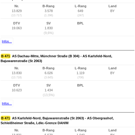
Nr.
B-Rang
L-Rang
Land
13.829
3.578
649
BY
(13.717)
(1.296)
(247)
DTV
SV
BPL
19.063
1.830
(9,6%)
Infos...
B 471
AS Dachau-Mitte, Münchner Straße (B 304) - AS Karlsfeld-Nord,
Bajuwarenstraße (St 2063)
Nr.
B-Rang
L-Rang
Land
13.830
6.026
1.119
BY
(13.718)
(3.645)
(706)
DTV
SV
BPL
10.623
1.434
(13,5%)
Infos...
B 471
AS Karlsfeld-Nord, Bajuwarenstraße (St 2063) - AS Obergrashof,
Schleißheimer Straße, Ldkr.-Grenze DAH/M
Nr.
B-Rang
L-Rang
Land