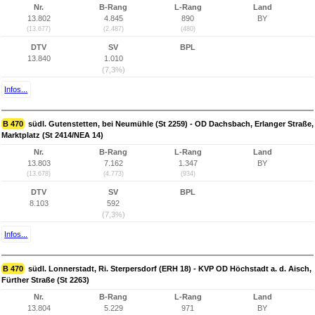
Nr.
B-Rang
L-Rang
Land
13.802
4.845
890
BY
(13.677)
(2.487)
(480)
DTV
SV
BPL
13.840
1.010
(7,3%)
Infos...
B 470
südl. Gutenstetten, bei Neumühle (St 2259) - OD Dachsbach, Erlanger Straße,
Marktplatz (St 2414/NEA 14)
Nr.
B-Rang
L-Rang
Land
13.803
7.162
1.347
BY
(13.678)
(4.773)
(934)
DTV
SV
BPL
8.103
592
(7,3%)
Infos...
B 470
südl. Lonnerstadt, Ri. Sterpersdorf (ERH 18) - KVP OD Höchstadt a. d. Aisch,
Fürther Straße (St 2263)
Nr.
B-Rang
L-Rang
Land
13.804
5.229
971
BY