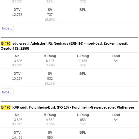
(13.680)
(2.861)
(558)
DTV
SV
BPL
12.715
737
(5,8%)
Infos...
B 470
süd-westl. Adelsdorf, Ri. Neuhaus (ERH 16) - nord-östl. Zeckern, westl.
Oesdorf (St 2259)
Nr.
B-Rang
L-Rang
Land
13.805
6.197
1.155
BY
(13.683)
(3.816)
(742)
DTV
SV
BPL
10.237
932
(9,1%)
Infos...
B 470
KVP südl. Forchheim-Burk (FO 13) - Forchheim-Gewerbegebiet Pfaffensee
Nr.
B-Rang
L-Rang
Land
13.806
4.662
853
BY
(13.685)
(2.308)
(443)
DTV
SV
BPL
14.468
550