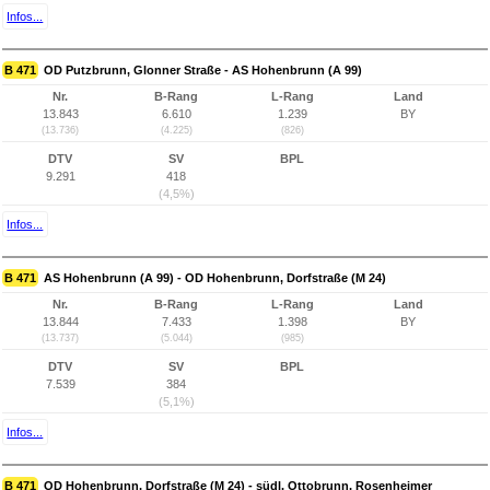
Infos...
B 471
OD Putzbrunn, Glonner Straße - AS Hohenbrunn (A 99)
Nr.
B-Rang
L-Rang
Land
13.843
6.610
1.239
BY
(13.736)
(4.225)
(826)
DTV
SV
BPL
9.291
418
(4,5%)
Infos...
B 471
AS Hohenbrunn (A 99) - OD Hohenbrunn, Dorfstraße (M 24)
Nr.
B-Rang
L-Rang
Land
13.844
7.433
1.398
BY
(13.737)
(5.044)
(985)
DTV
SV
BPL
7.539
384
(5,1%)
Infos...
B 471
OD Hohenbrunn, Dorfstraße (M 24) - südl. Ottobrunn, Rosenheimer