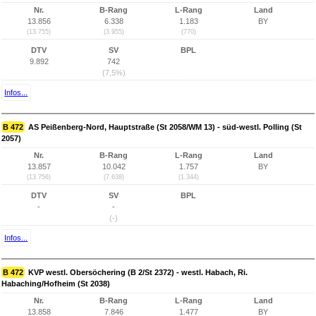
Nr.
B-Rang
L-Rang
Land
13.856
6.338
1.183
BY
(13.755)
(3.955)
(770)
DTV
SV
BPL
9.892
742
(7,5%)
Infos...
B 472
AS Peißenberg-Nord, Hauptstraße (St 2058/WM 13) - süd-westl. Polling (St
2057)
Nr.
B-Rang
L-Rang
Land
13.857
10.042
1.757
BY
(13.756)
(7.638)
(1.344)
DTV
SV
BPL
-
-
(-)
Infos...
B 472
KVP westl. Obersöchering (B 2/St 2372) - westl. Habach, Ri.
Habaching/Hofheim (St 2038)
Nr.
B-Rang
L-Rang
Land
13.858
7.846
1.477
BY