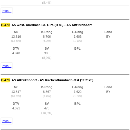
(8,4%)
Infos...
B 470
AS west. Auerbach i.d. OPf. (B 85) - AS Altzirkendorf
Nr.
B-Rang
L-Rang
Land
13.816
8.706
1.603
BY
(13.698)
(6.306)
(1.190)
DTV
SV
BPL
4.940
395
(8,0%)
Infos...
B 470
AS Altzirkendorf - AS Kirchenthumbach-Ost (St 2120)
Nr.
B-Rang
L-Rang
Land
13.817
8.867
1.622
BY
(13.699)
(6.467)
(1.209)
DTV
SV
BPL
4.591
473
(10,3%)
Infos...