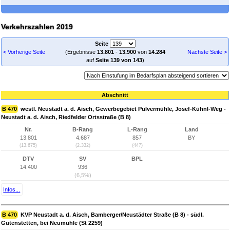
Verkehrszahlen 2019
Seite
< Vorherige Seite
(Ergebnisse
13.801
-
13.900
von
14.284
Nächste Seite >
auf
Seite 139 von 143
)
Abschnitt
B 470
westl. Neustadt a. d. Aisch, Gewerbegebiet Pulvermühle, Josef-Kühnl-Weg -
Neustadt a. d. Aisch, Riedfelder Ortsstraße (B 8)
Nr.
B-Rang
L-Rang
Land
13.801
4.687
857
BY
(13.675)
(2.332)
(447)
DTV
SV
BPL
14.400
936
(6,5%)
Infos...
B 470
KVP Neustadt a. d. Aisch, Bamberger/Neustädter Straße (B 8) - südl.
Gutenstetten, bei Neumühle (St 2259)