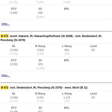
(13.760)
(5.451)
(1.064)
DTV
SV
BPL
6.695
636
(9,5%)
Infos...
B 472
westl. Habach, Ri. Habaching/Hofheim (St 2038) - östl. Sindelsdorf, Ri.
Penzberg (St 2370)
Nr.
B-Rang
L-Rang
Land
13.859
4.924
903
BY
(13.761)
(2.564)
(493)
DTV
SV
BPL
13.591
979
(7,2%)
Infos...
B 472
östl. Sindelsdorf, Ri. Penzberg (St 2370) - west. Bichl (B 11)
Nr.
B-Rang
L-Rang
Land
13.860
6.091
1.132
BY
(13.762)
(3.710)
(719)
DTV
SV
BPL
10.495
567