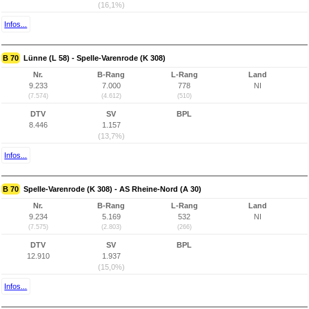
(16,1%)
Infos...
B 70
Lünne (L 58) - Spelle-Varenrode (K 308)
Nr.
B-Rang
L-Rang
Land
9.233
7.000
778
NI
(7.574)
(4.612)
(510)
DTV
SV
BPL
8.446
1.157
(13,7%)
Infos...
B 70
Spelle-Varenrode (K 308) - AS Rheine-Nord (A 30)
Nr.
B-Rang
L-Rang
Land
9.234
5.169
532
NI
(7.575)
(2.803)
(266)
DTV
SV
BPL
12.910
1.937
(15,0%)
Infos...