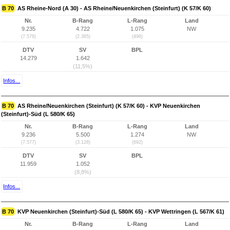
B 70
AS Rheine-Nord (A 30) - AS Rheine/Neuenkirchen (Steinfurt) (K 57/K 60)
Nr.
B-Rang
L-Rang
Land
9.235
4.722
1.075
NW
(7.576)
(2.365)
(496)
DTV
SV
BPL
14.279
1.642
(11,5%)
Infos...
B 70
AS Rheine/Neuenkirchen (Steinfurt) (K 57/K 60) - KVP Neuenkirchen
(Steinfurt)-Süd (L 580/K 65)
Nr.
B-Rang
L-Rang
Land
9.236
5.500
1.274
NW
(7.577)
(3.128)
(692)
DTV
SV
BPL
11.959
1.052
(8,8%)
Infos...
B 70
KVP Neuenkirchen (Steinfurt)-Süd (L 580/K 65) - KVP Wettringen (L 567/K 61)
Nr.
B-Rang
L-Rang
Land