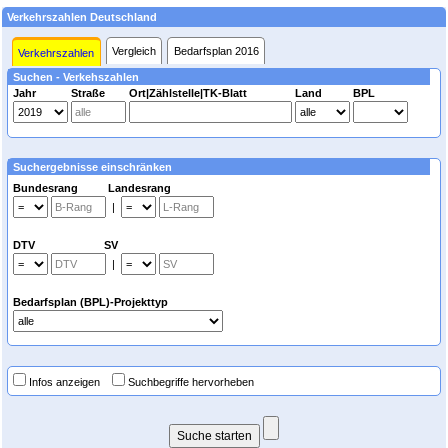
Verkehrszahlen Deutschland
Vergleich
Bedarfsplan 2016
Verkehrszahlen
Suchen - Verkehszahlen
Jahr
Straße
Ort|Zählstelle|TK-Blatt
Land
BPL
Suchergebnisse einschränken
Bundesrang Landesrang
|
DTV SV
|
Bedarfsplan (BPL)-Projekttyp
Infos anzeigen
Suchbegriffe hervorheben