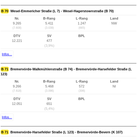
B 70
Wesel-Emmericher Straße (L 7) - Wesel-Hagerstownstraße (B 70)
Nr.
B-Rang
L-Rang
Land
9.265
5.411
1.247
NW
(7.608)
(3.039)
(665)
DTV
SV
BPL
12.221
477
(3,9%)
Infos...
B 71
Bremervörde-Walkmühlenstraße (B 74) - Bremervörde-Harsefelder Straße (L
123)
Nr.
B-Rang
L-Rang
Land
9.266
5.468
572
NI
(7.618)
(3.096)
(306)
DTV
SV
BPL
12.051
651
(5,4%)
Infos...
B 71
Bremervörde-Harsefelder Straße (L 123) - Bremervörde-Bevern (K 107)