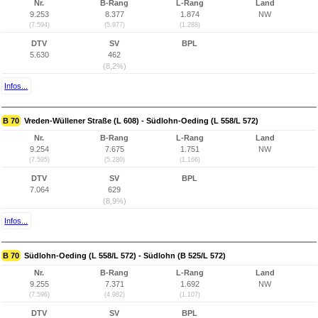
Nr.
B-Rang
L-Rang
Land
9.253
8.377
1.874
NW
(7.594)
(5.977)
(1.288)
DTV
SV
BPL
5.630
462
(8,2%)
Infos...
B 70
Vreden-Wüllener Straße (L 608) - Südlohn-Oeding (L 558/L 572)
Nr.
B-Rang
L-Rang
Land
9.254
7.675
1.751
NW
(7.595)
(5.280)
(1.166)
DTV
SV
BPL
7.064
629
(8,9%)
Infos...
B 70
Südlohn-Oeding (L 558/L 572) - Südlohn (B 525/L 572)
Nr.
B-Rang
L-Rang
Land
9.255
7.371
1.692
NW
(7.596)
(4.982)
(1.107)
DTV
SV
BPL