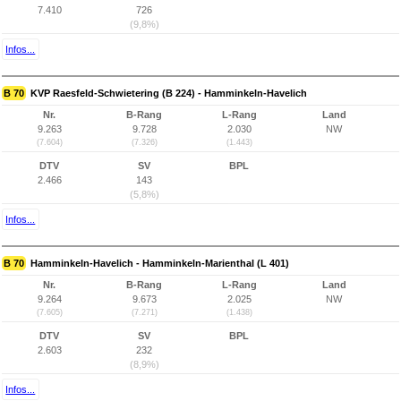
7.410
726
(9,8%)
Infos...
B 70
KVP Raesfeld-Schwietering (B 224) - Hamminkeln-Havelich
Nr.
B-Rang
L-Rang
Land
9.263
9.728
2.030
NW
(7.604)
(7.326)
(1.443)
DTV
SV
BPL
2.466
143
(5,8%)
Infos...
B 70
Hamminkeln-Havelich - Hamminkeln-Marienthal (L 401)
Nr.
B-Rang
L-Rang
Land
9.264
9.673
2.025
NW
(7.605)
(7.271)
(1.438)
DTV
SV
BPL
2.603
232
(8,9%)
Infos...