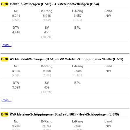
B 70
Ochtrup-Welbergen (L 510) - AS Metelen/Wettringen (B 54)
Nr.
B-Rang
L-Rang
Land
9.244
8.946
1.957
NW
(7.585)
(6.545)
(1.371)
DTV
SV
BPL
4.416
450
(10,2%)
Infos...
B 70
AS Metelen/Wettringen (B 54) - KVP Metelen-Schöppingener Straße (L 582)
Nr.
B-Rang
L-Rang
Land
9.245
9.408
2.008
NW
(7.586)
(7.006)
(1.421)
DTV
SV
BPL
3.399
459
(13,5%)
Infos...
B 70
KVP Metelen-Schöppingener Straße (L 582) - Heek/Schöppingen (L 579)
Nr.
B-Rang
L-Rang
Land
9.246
9.893
2.041
NW