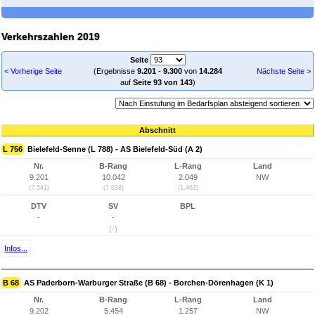
Verkehrszahlen 2019
Seite
< Vorherige Seite
(Ergebnisse
9.201
-
9.300
von
14.284
Nächste Seite >
auf
Seite 93 von 143
)
Abschnitt
L 756
Bielefeld-Senne (L 788) - AS Bielefeld-Süd (A 2)
Nr.
B-Rang
L-Rang
Land
9.201
10.042
2.049
NW
(7.541)
(7.638)
(1.462)
DTV
SV
BPL
-
-
(-)
Infos...
B 68
AS Paderborn-Warburger Straße (B 68) - Borchen-Dörenhagen (K 1)
Nr.
B-Rang
L-Rang
Land
9.202
5.454
1.257
NW