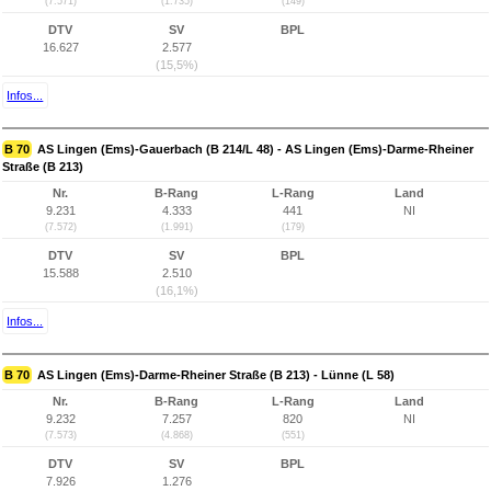
(7.571)
(1.735)
(149)
DTV
SV
BPL
16.627
2.577
(15,5%)
Infos...
B 70
AS Lingen (Ems)-Gauerbach (B 214/L 48) - AS Lingen (Ems)-Darme-Rheiner
Straße (B 213)
Nr.
B-Rang
L-Rang
Land
9.231
4.333
441
NI
(7.572)
(1.991)
(179)
DTV
SV
BPL
15.588
2.510
(16,1%)
Infos...
B 70
AS Lingen (Ems)-Darme-Rheiner Straße (B 213) - Lünne (L 58)
Nr.
B-Rang
L-Rang
Land
9.232
7.257
820
NI
(7.573)
(4.868)
(551)
DTV
SV
BPL
7.926
1.276