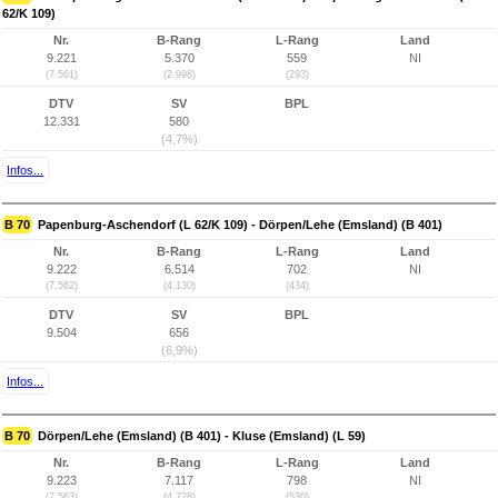
62/K 109)
Nr.
B-Rang
L-Rang
Land
9.221
5.370
559
NI
(7.561)
(2.998)
(293)
DTV
SV
BPL
12.331
580
(4,7%)
Infos...
B 70
Papenburg-Aschendorf (L 62/K 109) - Dörpen/Lehe (Emsland) (B 401)
Nr.
B-Rang
L-Rang
Land
9.222
6.514
702
NI
(7.562)
(4.130)
(434)
DTV
SV
BPL
9.504
656
(6,9%)
Infos...
B 70
Dörpen/Lehe (Emsland) (B 401) - Kluse (Emsland) (L 59)
Nr.
B-Rang
L-Rang
Land
9.223
7.117
798
NI
(7.563)
(4.728)
(530)