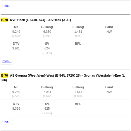
Infos...
B 70
KVP Heek (L 573/L 574) - AS Heek (A 31)
Nr.
B-Rang
L-Rang
Land
9.249
6.330
1.461
NW
(7.590)
(3.947)
(878)
DTV
SV
BPL
9.911
624
(6,3%)
Infos...
B 70
AS Gronau (Westfalen)-West (B 54/L 572/K 25) - Gronau (Westfalen)-Epe (L
566)
Nr.
B-Rang
L-Rang
Land
9.250
7.061
1.614
NW
(7.591)
(4.672)
(1.029)
DTV
SV
BPL
8.338
625
(7,5%)
Infos...