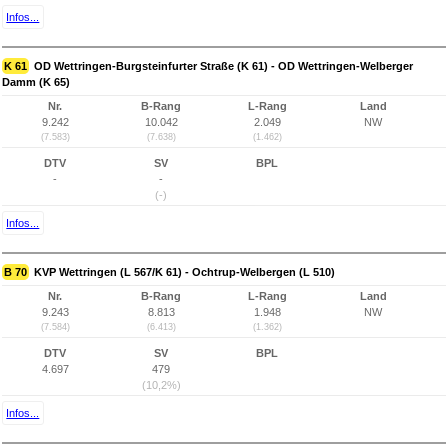
Infos...
K 61
OD Wettringen-Burgsteinfurter Straße (K 61) - OD Wettringen-Welberger
Damm (K 65)
Nr.
B-Rang
L-Rang
Land
9.242
10.042
2.049
NW
(7.583)
(7.638)
(1.462)
DTV
SV
BPL
-
-
(-)
Infos...
B 70
KVP Wettringen (L 567/K 61) - Ochtrup-Welbergen (L 510)
Nr.
B-Rang
L-Rang
Land
9.243
8.813
1.948
NW
(7.584)
(6.413)
(1.362)
DTV
SV
BPL
4.697
479
(10,2%)
Infos...