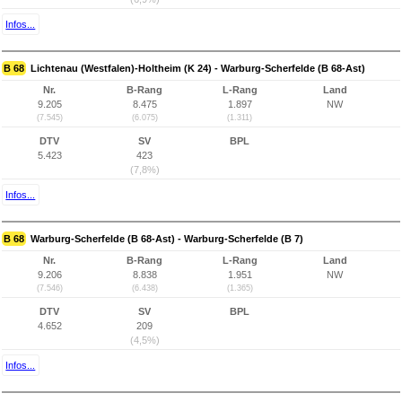
Infos...
B 68
Lichtenau (Westfalen)-Holtheim (K 24) - Warburg-Scherfelde (B 68-Ast)
Nr.
B-Rang
L-Rang
Land
9.205
8.475
1.897
NW
(7.545)
(6.075)
(1.311)
DTV
SV
BPL
5.423
423
(7,8%)
Infos...
B 68
Warburg-Scherfelde (B 68-Ast) - Warburg-Scherfelde (B 7)
Nr.
B-Rang
L-Rang
Land
9.206
8.838
1.951
NW
(7.546)
(6.438)
(1.365)
DTV
SV
BPL
4.652
209
(4,5%)
Infos...