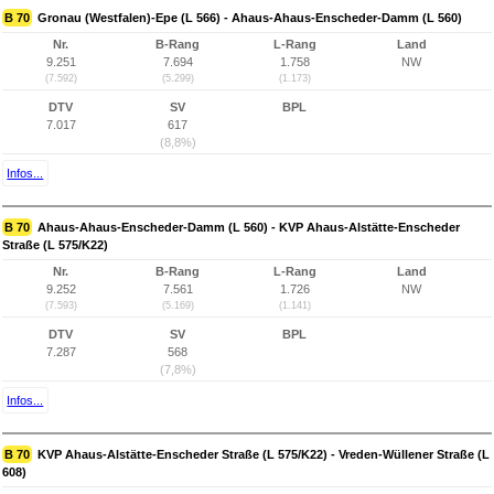
B 70
Gronau (Westfalen)-Epe (L 566) - Ahaus-Ahaus-Enscheder-Damm (L 560)
Nr.
B-Rang
L-Rang
Land
9.251
7.694
1.758
NW
(7.592)
(5.299)
(1.173)
DTV
SV
BPL
7.017
617
(8,8%)
Infos...
B 70
Ahaus-Ahaus-Enscheder-Damm (L 560) - KVP Ahaus-Alstätte-Enscheder
Straße (L 575/K22)
Nr.
B-Rang
L-Rang
Land
9.252
7.561
1.726
NW
(7.593)
(5.169)
(1.141)
DTV
SV
BPL
7.287
568
(7,8%)
Infos...
B 70
KVP Ahaus-Alstätte-Enscheder Straße (L 575/K22) - Vreden-Wüllener Straße (L
608)