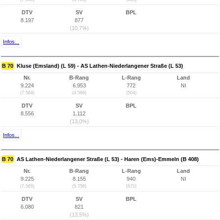
DTV
SV
BPL
8.197
877
(10,7%)
Infos...
B 70
Kluse (Emsland) (L 59) - AS Lathen-Niederlangener Straße (L 53)
Nr.
B-Rang
L-Rang
Land
9.224
6.953
772
NI
(7.564)
(4.566)
(504)
DTV
SV
BPL
8.556
1.112
(13,0%)
Infos...
B 70
AS Lathen-Niederlangener Straße (L 53) - Haren (Ems)-Emmeln (B 408)
Nr.
B-Rang
L-Rang
Land
9.225
8.155
940
NI
(7.565)
(5.756)
(671)
DTV
SV
BPL
6.080
821
(13,5%)