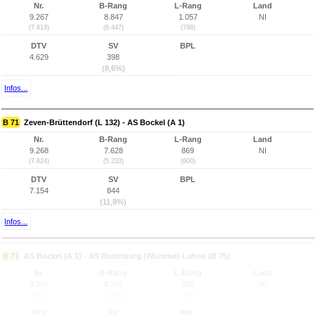
Nr.
B-Rang
L-Rang
Land
9.267
8.847
1.057
NI
(7.619)
(6.447)
(788)
DTV
SV
BPL
4.629
398
(8,6%)
Infos...
B 71
Zeven-Brüttendorf (L 132) - AS Bockel (A 1)
Nr.
B-Rang
L-Rang
Land
9.268
7.628
869
NI
(7.624)
(5.233)
(600)
DTV
SV
BPL
7.154
844
(11,8%)
Infos...
B 71
AS Bockel (A 1) - AS Rotenburg (Wümme)-Luhne (B 75)
Nr.
B-Rang
L-Rang
Land
9.269
8.396
985
NI
(7.625)
(5.996)
(716)
DTV
SV
BPL