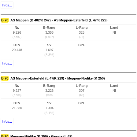
Infos...
B 70
AS Meppen (B 402/K 247) - AS Meppen-Esterfeld (L 47/K 229)
Nr.
B-Rang
L-Rang
Land
9.226
3.356
325
NI
(7.567)
(1.097)
(78)
DTV
SV
BPL
20.448
1.697
(8,3%)
Infos...
B 70
AS Meppen-Esterfeld (L 47/K 229) - Meppen-Nödike (K 250)
Nr.
B-Rang
L-Rang
Land
9.227
3.226
307
NI
(7.568)
(999)
(68)
DTV
SV
BPL
21.380
1.304
(6,1%)
Infos...
B 70
Meppen-Nödike (K 250) - Geeste (L 67)