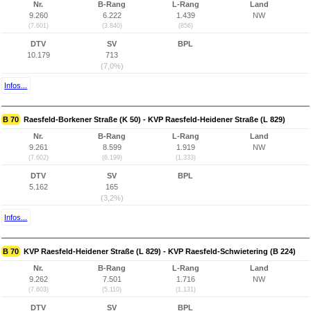
Nr.
B-Rang
L-Rang
Land
9.260
6.222
1.439
NW
(7.601)
(3.840)
(856)
DTV
SV
BPL
10.179
713
(7,0%)
Infos...
B 70
Raesfeld-Borkener Straße (K 50) - KVP Raesfeld-Heidener Straße (L 829)
Nr.
B-Rang
L-Rang
Land
9.261
8.599
1.919
NW
(7.602)
(6.199)
(1.333)
DTV
SV
BPL
5.162
165
(3,2%)
Infos...
B 70
KVP Raesfeld-Heidener Straße (L 829) - KVP Raesfeld-Schwietering (B 224)
Nr.
B-Rang
L-Rang
Land
9.262
7.501
1.716
NW
(7.603)
(5.110)
(1.131)
DTV
SV
BPL