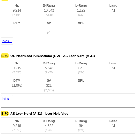
Nr.
B-Rang
L-Rang
Land
9.214
10.042
1.192
NI
(7.554)
(7.638)
(923)
DTV
SV
BPL
-
-
(-)
Infos...
B 70
OD Neermoor-Kirchstraße (L 2) - AS Leer-Nord (A 31)
Nr.
B-Rang
L-Rang
Land
9.215
5.848
621
NI
(7.555)
(3.470)
(354)
DTV
SV
BPL
11.062
321
(2,9%)
Infos...
B 70
AS Leer-Nord (A 31) - Leer-Heisfelde
Nr.
B-Rang
L-Rang
Land
9.216
4.822
494
NI
(7.556)
(2.464)
(228)