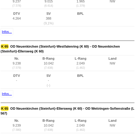
9.237
9.015
1.965
NW
(7.578)
(6.614)
(1.379)
DTV
SV
BPL
4.264
388
(9,1%)
Infos...
K 65
OD Neuenkirchen (Steinfurt)-Westfalenring (K 60) - OD Neuenkirchen
(Steinfurt)-Ellersweg (K 60)
Nr.
B-Rang
L-Rang
Land
9.238
10.042
2.049
NW
(7.579)
(7.638)
(1.462)
DTV
SV
BPL
-
-
(-)
Infos...
K 65
OD Neuenkirchen (Steinfurt)-Ellersweg (K 60) - OD Wettringen-Sofienstraße (L
567)
Nr.
B-Rang
L-Rang
Land
9.239
10.042
2.049
NW
(7.580)
(7.638)
(1.462)