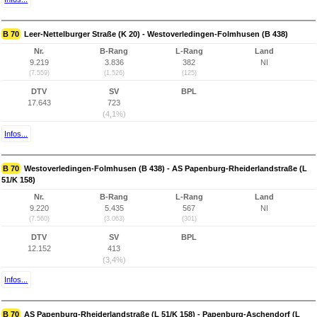
B 70
Leer-Nettelburger Straße (K 20) - Westoverledingen-Folmhusen (B 438)
Nr.
B-Rang
L-Rang
Land
9.219
3.836
382
NI
(7.559)
(1.526)
(125)
DTV
SV
BPL
17.643
723
(4,1%)
Infos...
B 70
Westoverledingen-Folmhusen (B 438) - AS Papenburg-Rheiderlandstraße (L
51/K 158)
Nr.
B-Rang
L-Rang
Land
9.220
5.435
567
NI
(7.560)
(3.063)
(301)
DTV
SV
BPL
12.152
413
(3,4%)
Infos...
B 70
AS Papenburg-Rheiderlandstraße (L 51/K 158) - Papenburg-Aschendorf (L