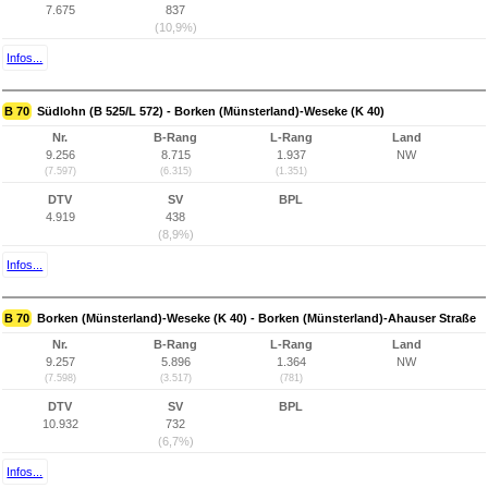
7.675
837
(10,9%)
Infos...
B 70
Südlohn (B 525/L 572) - Borken (Münsterland)-Weseke (K 40)
Nr.
B-Rang
L-Rang
Land
9.256
8.715
1.937
NW
(7.597)
(6.315)
(1.351)
DTV
SV
BPL
4.919
438
(8,9%)
Infos...
B 70
Borken (Münsterland)-Weseke (K 40) - Borken (Münsterland)-Ahauser Straße
Nr.
B-Rang
L-Rang
Land
9.257
5.896
1.364
NW
(7.598)
(3.517)
(781)
DTV
SV
BPL
10.932
732
(6,7%)
Infos...