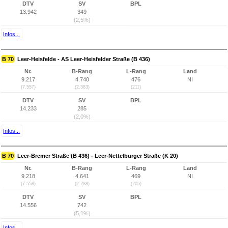
DTV
SV
BPL
13.942
349
(2,5%)
Infos...
B 70
Leer-Heisfelde - AS Leer-Heisfelder Straße (B 436)
Nr.
B-Rang
L-Rang
Land
9.217
4.740
476
NI
(7.557)
(2.383)
(211)
DTV
SV
BPL
14.233
285
(2,0%)
Infos...
B 70
Leer-Bremer Straße (B 436) - Leer-Nettelburger Straße (K 20)
Nr.
B-Rang
L-Rang
Land
9.218
4.641
469
NI
(7.558)
(2.288)
(205)
DTV
SV
BPL
14.556
742
(5,1%)
Infos...