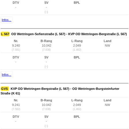
DTV
SV
BPL
-
-
(-)
Infos...
L 567
OD Wettringen-Sofienstraße (L 567) - KVP OD Wettringen-Bergstraße (L 567)
Nr.
B-Rang
L-Rang
Land
9.240
10.042
2.049
NW
(7.581)
(7.638)
(1.462)
DTV
SV
BPL
-
-
(-)
Infos...
GVS
KVP OD Wettringen-Bergstraße (L 567) - OD Wettringen-Burgsteinfurter
Straße (K 61)
Nr.
B-Rang
L-Rang
Land
9.241
10.042
2.049
NW
(7.582)
(7.638)
(1.462)
DTV
SV
BPL
-
-
(-)