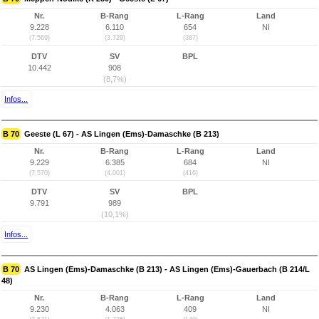
Nr.
B-Rang
L-Rang
Land
9.228
6.110
654
NI
(7.569)
(3.729)
(387)
DTV
SV
BPL
10.442
908
(8,7%)
Infos...
B 70
Geeste (L 67) - AS Lingen (Ems)-Damaschke (B 213)
Nr.
B-Rang
L-Rang
Land
9.229
6.385
684
NI
(7.570)
(4.001)
(416)
DTV
SV
BPL
9.791
989
(10,1%)
Infos...
B 70
AS Lingen (Ems)-Damaschke (B 213) - AS Lingen (Ems)-Gauerbach (B 214/L
48)
Nr.
B-Rang
L-Rang
Land
9.230
4.063
409
NI