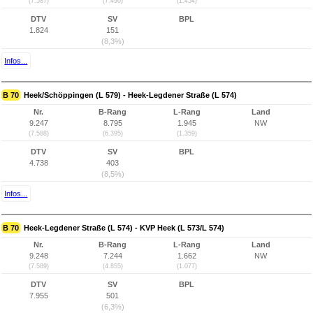
(7.587)
(7.490)
(1.454)
DTV
SV
BPL
1.824
151
(8,3%)
Infos...
B 70
Heek/Schöppingen (L 579) - Heek-Legdener Straße (L 574)
Nr.
B-Rang
L-Rang
Land
9.247
8.795
1.945
NW
(7.588)
(6.395)
(1.359)
DTV
SV
BPL
4.738
403
(8,5%)
Infos...
B 70
Heek-Legdener Straße (L 574) - KVP Heek (L 573/L 574)
Nr.
B-Rang
L-Rang
Land
9.248
7.244
1.662
NW
(7.589)
(4.855)
(1.077)
DTV
SV
BPL
7.955
501
(6,3%)