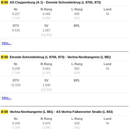
B 69
AS Cloppenburg (A 1) - Emstek-Schneiderkrug (L 870/L 873)
Nr.
B-Rang
L-Rang
Land
9.207
6.468
695
NI
(7.547)
(4.084)
(427)
DTV
SV
BPL
9.615
1.567
(16,3%)
Infos...
B 69
Emstek-Schneiderkrug (L 870/L 873) - Vechta-Nordtangente (L 881)
Nr.
B-Rang
L-Rang
Land
9.208
5.661
592
NI
(7.548)
(3.285)
(326)
DTV
SV
BPL
11.534
1.546
(13,4%)
Infos...
B 69
Vechta-Nordtangente (L 881) - AS Vechta-Falkenrotter Straße (L 843)
Nr.
B-Rang
L-Rang
Land
9.209
5.876
628
NI
(7.549)
(3.498)
(361)