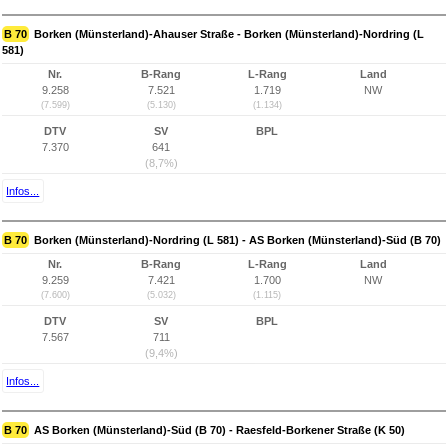
B 70
Borken (Münsterland)-Ahauser Straße - Borken (Münsterland)-Nordring (L
581)
Nr.
B-Rang
L-Rang
Land
9.258
7.521
1.719
NW
(7.599)
(5.130)
(1.134)
DTV
SV
BPL
7.370
641
(8,7%)
Infos...
B 70
Borken (Münsterland)-Nordring (L 581) - AS Borken (Münsterland)-Süd (B 70)
Nr.
B-Rang
L-Rang
Land
9.259
7.421
1.700
NW
(7.600)
(5.032)
(1.115)
DTV
SV
BPL
7.567
711
(9,4%)
Infos...
B 70
AS Borken (Münsterland)-Süd (B 70) - Raesfeld-Borkener Straße (K 50)