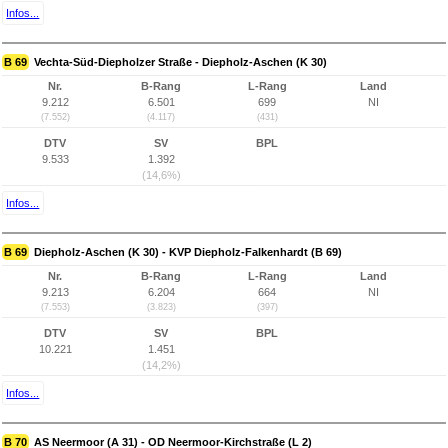
Infos...
B 69
Vechta-Süd-Diepholzer Straße - Diepholz-Aschen (K 30)
Nr.
B-Rang
L-Rang
Land
9.212
6.501
699
NI
(7.552)
(4.117)
(431)
DTV
SV
BPL
9.533
1.392
(14,6%)
Infos...
B 69
Diepholz-Aschen (K 30) - KVP Diepholz-Falkenhardt (B 69)
Nr.
B-Rang
L-Rang
Land
9.213
6.204
664
NI
(7.553)
(3.823)
(397)
DTV
SV
BPL
10.221
1.451
(14,2%)
Infos...
B 70
AS Neermoor (A 31) - OD Neermoor-Kirchstraße (L 2)