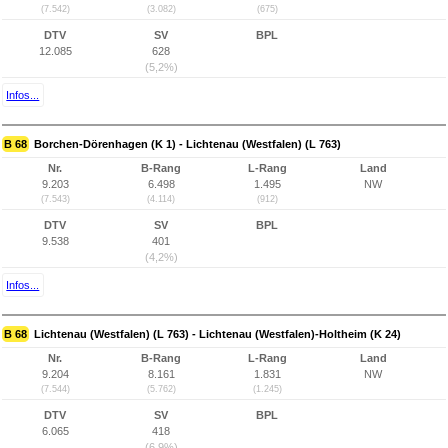
(7.542)
(3.082)
(675)
DTV
SV
BPL
12.085
628
(5,2%)
Infos...
B 68
Borchen-Dörenhagen (K 1) - Lichtenau (Westfalen) (L 763)
Nr.
B-Rang
L-Rang
Land
9.203
6.498
1.495
NW
(7.543)
(4.114)
(912)
DTV
SV
BPL
9.538
401
(4,2%)
Infos...
B 68
Lichtenau (Westfalen) (L 763) - Lichtenau (Westfalen)-Holtheim (K 24)
Nr.
B-Rang
L-Rang
Land
9.204
8.161
1.831
NW
(7.544)
(5.762)
(1.245)
DTV
SV
BPL
6.065
418
(6,9%)