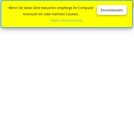
Diese Seite wird nicht mehr aktualisiert.
Zur neuen Seite
Wenn Sie diese Seite besuchen empfängt Ihr Computer
Einverstanden
eventuell ein oder mehrere Cookies.
Mehr Informationen