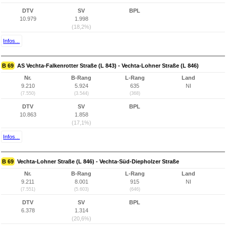
DTV
SV
BPL
10.979
1.998
(18,2%)
Infos...
B 69
AS Vechta-Falkenrotter Straße (L 843) - Vechta-Lohner Straße (L 846)
Nr.
B-Rang
L-Rang
Land
9.210
5.924
635
NI
(7.550)
(3.544)
(368)
DTV
SV
BPL
10.863
1.858
(17,1%)
Infos...
B 69
Vechta-Lohner Straße (L 846) - Vechta-Süd-Diepholzer Straße
Nr.
B-Rang
L-Rang
Land
9.211
8.001
915
NI
(7.551)
(5.603)
(646)
DTV
SV
BPL
6.378
1.314
(20,6%)