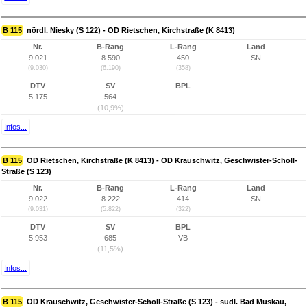
B 115
nördl. Niesky (S 122) - OD Rietschen, Kirchstraße (K 8413)
Nr.
B-Rang
L-Rang
Land
9.021
8.590
450
SN
(9.030)
(6.190)
(358)
DTV
SV
BPL
5.175
564
(10,9%)
Infos...
B 115
OD Rietschen, Kirchstraße (K 8413) - OD Krauschwitz, Geschwister-Scholl-
Straße (S 123)
Nr.
B-Rang
L-Rang
Land
9.022
8.222
414
SN
(9.031)
(5.822)
(322)
DTV
SV
BPL
5.953
685
VB
(11,5%)
Infos...
B 115
OD Krauschwitz, Geschwister-Scholl-Straße (S 123) - südl. Bad Muskau,