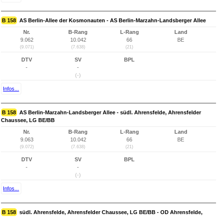
B 158
AS Berlin-Allee der Kosmonauten - AS Berlin-Marzahn-Landsberger Allee
Nr.
B-Rang
L-Rang
Land
9.062
10.042
66
BE
(9.071)
(7.638)
(21)
DTV
SV
BPL
-
-
(-)
Infos...
B 158
AS Berlin-Marzahn-Landsberger Allee - südl. Ahrensfelde, Ahrensfelder
Chaussee, LG BE/BB
Nr.
B-Rang
L-Rang
Land
9.063
10.042
66
BE
(9.072)
(7.638)
(21)
DTV
SV
BPL
-
-
(-)
Infos...
B 158
südl. Ahrensfelde, Ahrensfelder Chaussee, LG BE/BB - OD Ahrensfelde,