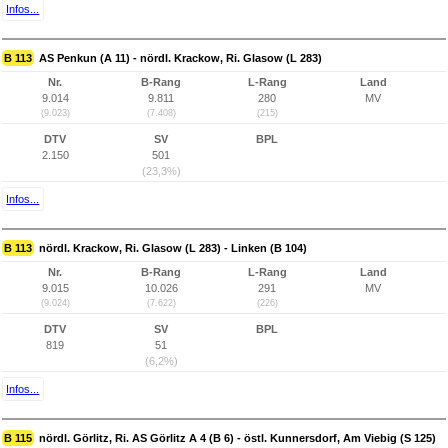
Infos...
B 113
AS Penkun (A 11) - nördl. Krackow, Ri. Glasow (L 283)
Nr.
B-Rang
L-Rang
Land
9.014
9.811
280
MV
(9.023)
(7.408)
(215)
DTV
SV
BPL
2.150
501
(23,3%)
Infos...
B 113
nördl. Krackow, Ri. Glasow (L 283) - Linken (B 104)
Nr.
B-Rang
L-Rang
Land
9.015
10.026
291
MV
(9.024)
(7.622)
(226)
DTV
SV
BPL
819
51
(6,2%)
Infos...
B 115
nördl. Görlitz, Ri. AS Görlitz A 4 (B 6) - östl. Kunnersdorf, Am Viebig (S 125)