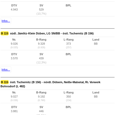
DTV
SV
BPL
4.943
529
(10,7%)
Infos...
B 115
südl. Jämlitz-Klein Düben, LG SN/BB - östl. Tschernitz (B 156)
Nr.
B-Rang
L-Rang
Land
9.026
9.328
373
BB
(9.035)
(6.926)
(257)
DTV
SV
BPL
3.570
439
(12,3%)
Infos...
B 115
östl. Tschernitz (B 156) - nördl. Döbern, Neiße-Malxetal, Ri. Vorwerk
Bohnsdorf (L 482)
Nr.
B-Rang
L-Rang
Land
9.027
9.192
350
BB
(9.036)
(6.790)
(234)
DTV
SV
BPL
3.881
446