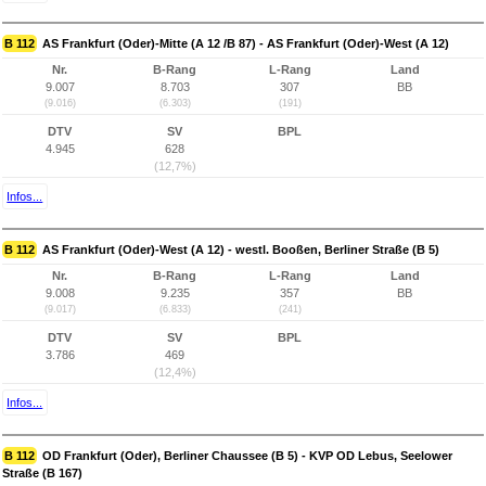
B 112
AS Frankfurt (Oder)-Mitte (A 12 /B 87) - AS Frankfurt (Oder)-West (A 12)
Nr.
B-Rang
L-Rang
Land
9.007
8.703
307
BB
(9.016)
(6.303)
(191)
DTV
SV
BPL
4.945
628
(12,7%)
Infos...
B 112
AS Frankfurt (Oder)-West (A 12) - westl. Booßen, Berliner Straße (B 5)
Nr.
B-Rang
L-Rang
Land
9.008
9.235
357
BB
(9.017)
(6.833)
(241)
DTV
SV
BPL
3.786
469
(12,4%)
Infos...
B 112
OD Frankfurt (Oder), Berliner Chaussee (B 5) - KVP OD Lebus, Seelower
Straße (B 167)