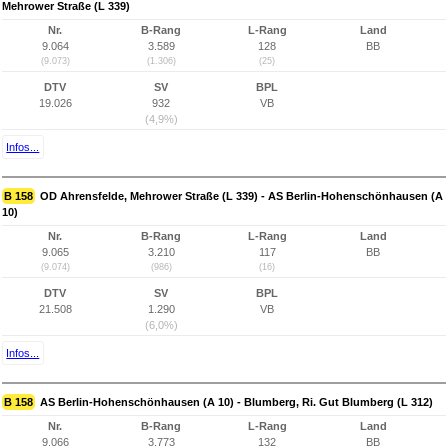
Mehrower Straße (L 339)
Nr.
B-Rang
L-Rang
Land
9.064
3.589
128
BB
(9.073)
(1.306)
(25)
DTV
SV
BPL
19.026
932
VB
(4,9%)
Infos...
B 158
OD Ahrensfelde, Mehrower Straße (L 339) - AS Berlin-Hohenschönhausen (A
10)
Nr.
B-Rang
L-Rang
Land
9.065
3.210
117
BB
(9.074)
(986)
(16)
DTV
SV
BPL
21.508
1.290
VB
(6,0%)
Infos...
B 158
AS Berlin-Hohenschönhausen (A 10) - Blumberg, Ri. Gut Blumberg (L 312)
Nr.
B-Rang
L-Rang
Land
9.066
3.773
132
BB