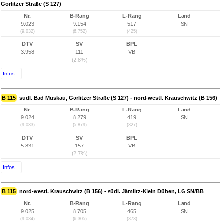
Görlitzer Straße (S 127)
Nr.
B-Rang
L-Rang
Land
9.023
9.154
517
SN
(9.032)
(6.752)
(425)
DTV
SV
BPL
3.958
111
VB
(2,8%)
Infos...
B 115
südl. Bad Muskau, Görlitzer Straße (S 127) - nord-westl. Krauschwitz (B 156)
Nr.
B-Rang
L-Rang
Land
9.024
8.279
419
SN
(9.033)
(5.879)
(327)
DTV
SV
BPL
5.831
157
VB
(2,7%)
Infos...
B 115
nord-westl. Krauschwitz (B 156) - südl. Jämlitz-Klein Düben, LG SN/BB
Nr.
B-Rang
L-Rang
Land
9.025
8.705
465
SN
(9.034)
(6.305)
(373)