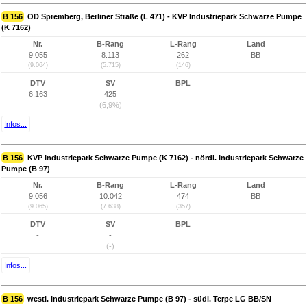
B 156
OD Spremberg, Berliner Straße (L 471) - KVP Industriepark Schwarze Pumpe
(K 7162)
Nr.
B-Rang
L-Rang
Land
9.055
8.113
262
BB
(9.064)
(5.715)
(146)
DTV
SV
BPL
6.163
425
(6,9%)
Infos...
B 156
KVP Industriepark Schwarze Pumpe (K 7162) - nördl. Industriepark Schwarze
Pumpe (B 97)
Nr.
B-Rang
L-Rang
Land
9.056
10.042
474
BB
(9.065)
(7.638)
(357)
DTV
SV
BPL
-
-
(-)
Infos...
B 156
westl. Industriepark Schwarze Pumpe (B 97) - südl. Terpe LG BB/SN