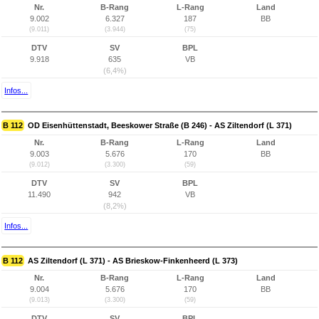
Nr.
B-Rang
L-Rang
Land
9.002
6.327
187
BB
(9.011)
(3.944)
(75)
DTV
SV
BPL
9.918
635
VB
(6,4%)
Infos...
B 112
OD Eisenhüttenstadt, Beeskower Straße (B 246) - AS Ziltendorf (L 371)
Nr.
B-Rang
L-Rang
Land
9.003
5.676
170
BB
(9.012)
(3.300)
(59)
DTV
SV
BPL
11.490
942
VB
(8,2%)
Infos...
B 112
AS Ziltendorf (L 371) - AS Brieskow-Finkenheerd (L 373)
Nr.
B-Rang
L-Rang
Land
9.004
5.676
170
BB
(9.013)
(3.300)
(59)
DTV
SV
BPL