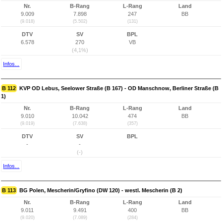
Nr.
B-Rang
L-Rang
Land
9.009
7.898
247
BB
(9.018)
(5.502)
(131)
DTV
SV
BPL
6.578
270
VB
(4,1%)
Infos...
B 112
KVP OD Lebus, Seelower Straße (B 167) - OD Manschnow, Berliner Straße (B
1)
Nr.
B-Rang
L-Rang
Land
9.010
10.042
474
BB
(9.019)
(7.638)
(357)
DTV
SV
BPL
-
-
(-)
Infos...
B 113
BG Polen, Mescherin/Gryfino (DW 120) - westl. Mescherin (B 2)
Nr.
B-Rang
L-Rang
Land
9.011
9.491
400
BB
(9.020)
(7.089)
(284)