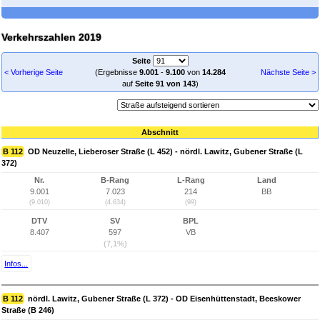
Verkehrszahlen 2019
Seite
< Vorherige Seite
(Ergebnisse
9.001
-
9.100
von
14.284
Nächste Seite >
auf
Seite 91 von 143
)
Abschnitt
B 112
OD Neuzelle, Lieberoser Straße (L 452) - nördl. Lawitz, Gubener Straße (L
372)
Nr.
B-Rang
L-Rang
Land
9.001
7.023
214
BB
(9.010)
(4.634)
(99)
DTV
SV
BPL
8.407
597
VB
(7,1%)
Infos...
B 112
nördl. Lawitz, Gubener Straße (L 372) - OD Eisenhüttenstadt, Beeskower
Straße (B 246)