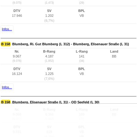
(9.075)
(1.473)
(29)
DTV
SV
BPL
17.946
1.202
VB
(6,7%)
Infos...
B 158
Blumberg, Ri. Gut Blumberg (L 312) - Blumberg, Elisenauer Straße (L 31)
Nr.
B-Rang
L-Rang
Land
9.067
4.187
141
BB
(9.076)
(1.852)
(34)
DTV
SV
BPL
16.124
1.225
VB
(7,6%)
Infos...
B 158
Blumberg, Elisenauer Straße (L 31) - OD Seefeld (L 30)
Nr.
B-Rang
L-Rang
Land
9.068
6.366
189
BB
(9.077)
(3.982)
(77)
DTV
SV
BPL
9.831
619
VB
(6,3%)
VB