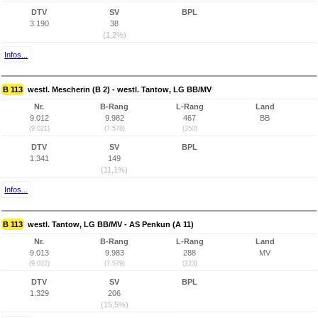
DTV
SV
BPL
3.190
38
(1,2%)
Infos...
B 113
westl. Mescherin (B 2) - westl. Tantow, LG BB/MV
Nr.
B-Rang
L-Rang
Land
9.012
9.982
467
BB
(9.021)
(7.578)
(350)
DTV
SV
BPL
1.341
149
(11,1%)
Infos...
B 113
westl. Tantow, LG BB/MV - AS Penkun (A 11)
Nr.
B-Rang
L-Rang
Land
9.013
9.983
288
MV
(9.022)
(7.579)
(223)
DTV
SV
BPL
1.329
206
(15,5%)