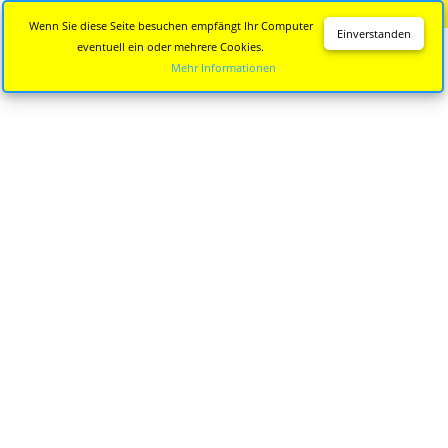
Diese Seite wird nicht mehr aktualisiert.
Zur neuen Seite
Wenn Sie diese Seite besuchen empfängt Ihr Computer
Einverstanden
eventuell ein oder mehrere Cookies.
Mehr Informationen