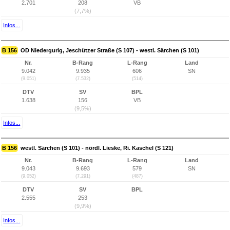
2.701
208
VB
(7,7%)
Infos...
B 156
OD Niedergurig, Jeschützer Straße (S 107) - westl. Särchen (S 101)
Nr.
B-Rang
L-Rang
Land
9.042
9.935
606
SN
(9.051)
(7.532)
(514)
DTV
SV
BPL
1.638
156
VB
(9,5%)
Infos...
B 156
westl. Särchen (S 101) - nördl. Lieske, Ri. Kaschel (S 121)
Nr.
B-Rang
L-Rang
Land
9.043
9.693
579
SN
(9.052)
(7.291)
(487)
DTV
SV
BPL
2.555
253
(9,9%)
Infos...