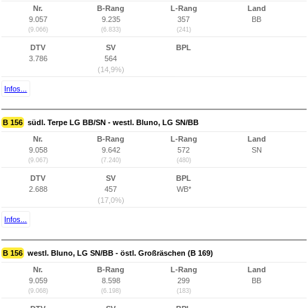
Nr.
B-Rang
L-Rang
Land
9.057
9.235
357
BB
(9.066)
(6.833)
(241)
DTV
SV
BPL
3.786
564
(14,9%)
Infos...
B 156
südl. Terpe LG BB/SN - westl. Bluno, LG SN/BB
Nr.
B-Rang
L-Rang
Land
9.058
9.642
572
SN
(9.067)
(7.240)
(480)
DTV
SV
BPL
2.688
457
WB*
(17,0%)
Infos...
B 156
westl. Bluno, LG SN/BB - östl. Großräschen (B 169)
Nr.
B-Rang
L-Rang
Land
9.059
8.598
299
BB
(9.068)
(6.198)
(183)