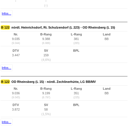
-
-
(-)
Infos...
B 122
nördl. Heinrichsdorf, Ri. Schulzendorf (L 223) - OD Rheinsberg (L 15)
Nr.
B-Rang
L-Rang
Land
9.035
9.388
381
BB
(9.044)
(6.986)
(265)
DTV
SV
BPL
3.447
159
(4,6%)
Infos...
B 122
OD Rheinsberg (L 15) - nördl. Zechlinerhütte, LG BB/MV
Nr.
B-Rang
L-Rang
Land
9.036
9.199
351
BB
(9.045)
(6.797)
(235)
DTV
SV
BPL
3.872
58
(1,5%)
Infos...