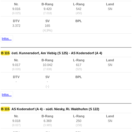
Nr.
B-Rang
L-Rang
Land
9.016
9.420
542
SN
(9.025)
(7.018)
(450)
DTV
SV
BPL
3.372
165
(4,9%)
Infos...
B 115
östl. Kunnersdorf, Am Viebig (S 125) - AS Kodersdorf (A 4)
Nr.
B-Rang
L-Rang
Land
9.017
10.042
617
SN
(9.026)
(7.638)
(525)
DTV
SV
BPL
-
-
(-)
Infos...
B 115
AS Kodersdorf (A 4) - südl. Niesky, Ri. Waldhufen (S 122)
Nr.
B-Rang
L-Rang
Land
9.018
6.369
250
SN
(9.027)
(3.985)
(158)