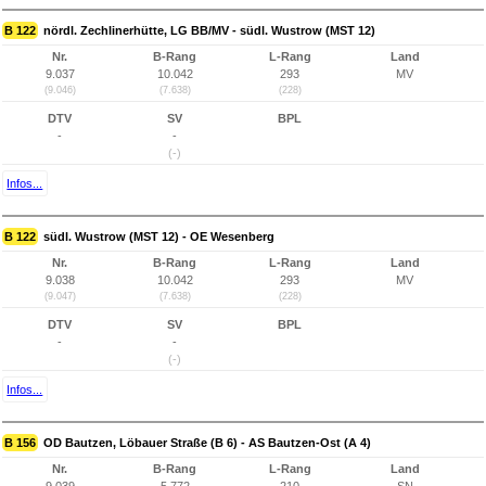
B 122
nördl. Zechlinerhütte, LG BB/MV - südl. Wustrow (MST 12)
Nr.
B-Rang
L-Rang
Land
9.037
10.042
293
MV
(9.046)
(7.638)
(228)
DTV
SV
BPL
-
-
(-)
Infos...
B 122
südl. Wustrow (MST 12) - OE Wesenberg
Nr.
B-Rang
L-Rang
Land
9.038
10.042
293
MV
(9.047)
(7.638)
(228)
DTV
SV
BPL
-
-
(-)
Infos...
B 156
OD Bautzen, Löbauer Straße (B 6) - AS Bautzen-Ost (A 4)
Nr.
B-Rang
L-Rang
Land