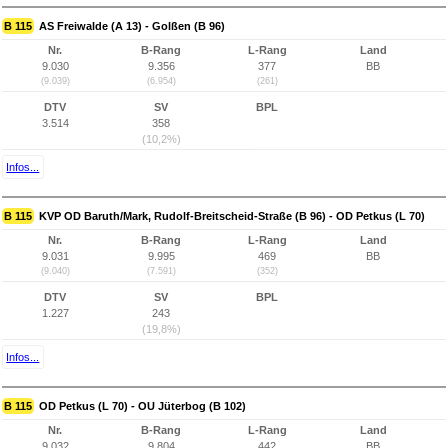
B 115
AS Freiwalde (A 13) - Golßen (B 96)
Nr.
B-Rang
L-Rang
Land
9.030
9.356
377
BB
(9.039)
(6.954)
(261)
DTV
SV
BPL
3.514
358
(10,2%)
Infos...
B 115
KVP OD Baruth/Mark, Rudolf-Breitscheid-Straße (B 96) - OD Petkus (L 70)
Nr.
B-Rang
L-Rang
Land
9.031
9.995
469
BB
(9.040)
(7.591)
(352)
DTV
SV
BPL
1.227
243
(19,8%)
Infos...
B 115
OD Petkus (L 70) - OU Jüterbog (B 102)
Nr.
B-Rang
L-Rang
Land
9.032
9.804
442
BB