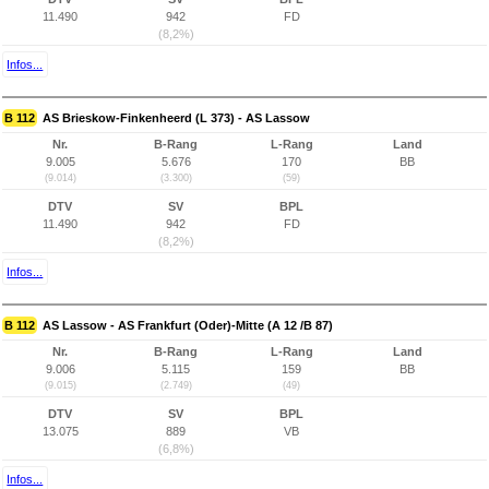
11.490
942
FD
(8,2%)
Infos...
B 112
AS Brieskow-Finkenheerd (L 373) - AS Lassow
Nr.
B-Rang
L-Rang
Land
9.005
5.676
170
BB
(9.014)
(3.300)
(59)
DTV
SV
BPL
11.490
942
FD
(8,2%)
Infos...
B 112
AS Lassow - AS Frankfurt (Oder)-Mitte (A 12 /B 87)
Nr.
B-Rang
L-Rang
Land
9.006
5.115
159
BB
(9.015)
(2.749)
(49)
DTV
SV
BPL
13.075
889
VB
(6,8%)
Infos...