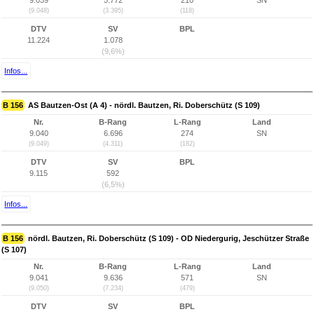
9.039
5.772
210
SN
(9.048)
(3.395)
(118)
DTV
SV
BPL
11.224
1.078
(9,6%)
Infos...
B 156
AS Bautzen-Ost (A 4) - nördl. Bautzen, Ri. Doberschütz (S 109)
Nr.
B-Rang
L-Rang
Land
9.040
6.696
274
SN
(9.049)
(4.311)
(182)
DTV
SV
BPL
9.115
592
(6,5%)
Infos...
B 156
nördl. Bautzen, Ri. Doberschütz (S 109) - OD Niedergurig, Jeschützer Straße
(S 107)
Nr.
B-Rang
L-Rang
Land
9.041
9.636
571
SN
(9.050)
(7.234)
(479)
DTV
SV
BPL