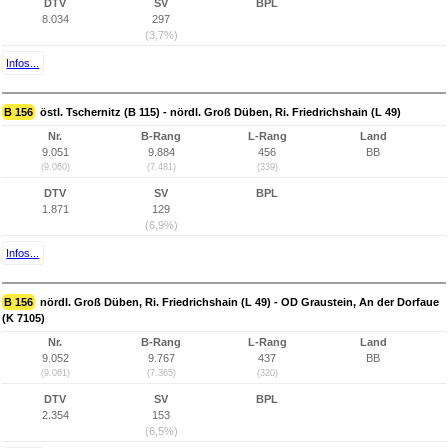
DTV
SV
BPL
8.034
297
(3,7%)
Infos...
B 156
östl. Tschernitz (B 115) - nördl. Groß Düben, Ri. Friedrichshain (L 49)
Nr.
B-Rang
L-Rang
Land
9.051
9.884
456
BB
(9.060)
(7.481)
(339)
DTV
SV
BPL
1.871
129
(6,9%)
Infos...
B 156
nördl. Groß Düben, Ri. Friedrichshain (L 49) - OD Graustein, An der Dorfaue
(K 7105)
Nr.
B-Rang
L-Rang
Land
9.052
9.767
437
BB
(9.061)
(7.365)
(320)
DTV
SV
BPL
2.354
153
(6,5%)