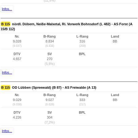
(11,5%)
Infos...
B 115
nördl. Döbern, Neiße-Malxetal, Ri. Vorwerk Bohnsdorf (L 482) - AS Forst (A
15/B 112)
Nr.
B-Rang
L-Rang
Land
9.028
8.834
316
BB
(9.037)
(6.434)
(200)
DTV
SV
BPL
4.657
270
(5,8%)
Infos...
B 115
OD Lübben (Spreewald) (B 87) - AS Freiwalde (A 13)
Nr.
B-Rang
L-Rang
Land
9.029
9.027
333
BB
(9.038)
(6.626)
(217)
DTV
SV
BPL
4.226
304
(7,2%)
Infos...