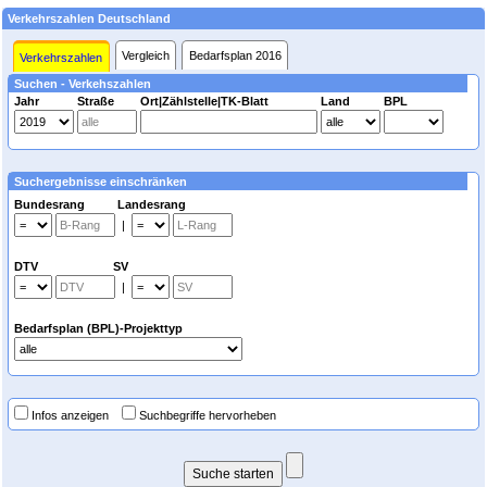
Verkehrszahlen Deutschland
Vergleich
Bedarfsplan 2016
Verkehrszahlen
Suchen - Verkehszahlen
Jahr
Straße
Ort|Zählstelle|TK-Blatt
Land
BPL
Suchergebnisse einschränken
Bundesrang Landesrang
|
DTV SV
|
Bedarfsplan (BPL)-Projekttyp
Infos anzeigen
Suchbegriffe hervorheben