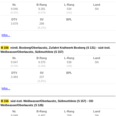
Nr.
B-Rang
L-Rang
Land
9.046
9.281
534
SN
(9.055)
(6.879)
(442)
DTV
SV
BPL
3.679
298
(8,1%)
Infos...
B 156
nördl. Boxberg/Oberlausitz, Zufahrt Kraftwerk Boxberg (S 131) - süd-östl.
Weißwasser/Oberlausitz, Süßmuthlinie (S 157)
Nr.
B-Rang
L-Rang
Land
9.047
9.370
538
SN
(9.056)
(6.968)
(446)
DTV
SV
BPL
3.483
237
(6,8%)
Infos...
B 156
süd-östl. Weißwasser/Oberlausitz, Süßmuthlinie (S 157) - OD
Weißwasser/Oberlausitz (S 126)
Nr.
B-Rang
L-Rang
Land
9.048
6.497
258
SN