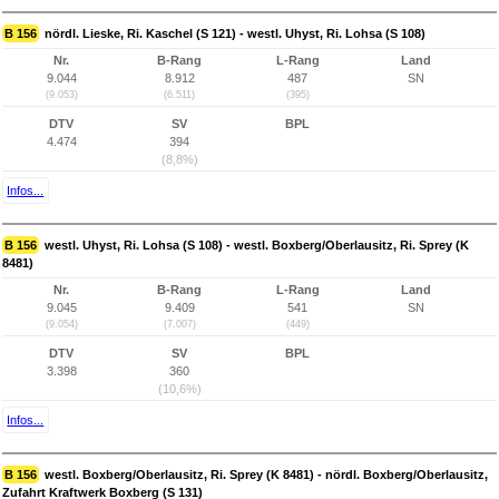
B 156
nördl. Lieske, Ri. Kaschel (S 121) - westl. Uhyst, Ri. Lohsa (S 108)
Nr.
B-Rang
L-Rang
Land
9.044
8.912
487
SN
(9.053)
(6.511)
(395)
DTV
SV
BPL
4.474
394
(8,8%)
Infos...
B 156
westl. Uhyst, Ri. Lohsa (S 108) - westl. Boxberg/Oberlausitz, Ri. Sprey (K
8481)
Nr.
B-Rang
L-Rang
Land
9.045
9.409
541
SN
(9.054)
(7.007)
(449)
DTV
SV
BPL
3.398
360
(10,6%)
Infos...
B 156
westl. Boxberg/Oberlausitz, Ri. Sprey (K 8481) - nördl. Boxberg/Oberlausitz,
Zufahrt Kraftwerk Boxberg (S 131)