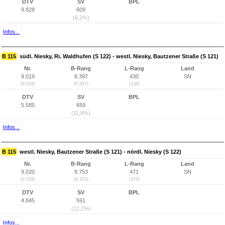
DTV
SV
BPL
9.828
609
(6,2%)
Infos...
B 115
südl. Niesky, Ri. Waldhufen (S 122) - westl. Niesky, Bautzener Straße (S 121)
Nr.
B-Rang
L-Rang
Land
9.019
8.397
430
SN
(9.028)
(5.997)
(338)
DTV
SV
BPL
5.585
659
(11,8%)
Infos...
B 115
westl. Niesky, Bautzener Straße (S 121) - nördl. Niesky (S 122)
Nr.
B-Rang
L-Rang
Land
9.020
8.753
471
SN
(9.029)
(6.353)
(379)
DTV
SV
BPL
4.845
591
(12,2%)
Infos...