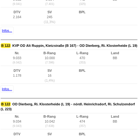
(9.041)
(7.401)
(325)
DTV
SV
BPL
2.164
245
(11,3%)
Infos...
B 122
KVP OD Alt Ruppin, Kietzstraße (B 167) - OD Dierberg, Ri. Klosterheide (L 19)
Nr.
B-Rang
L-Rang
Land
9.033
10.000
470
BB
(9.042)
(7.596)
(353)
DTV
SV
BPL
1.178
16
(1,4%)
Infos...
B 122
OD Dierberg, Ri. Klosterheide (L 19) - nördl. Heinrichsdorf, Ri. Schulzendorf
(L 223)
Nr.
B-Rang
L-Rang
Land
9.034
10.042
474
BB
(9.043)
(7.638)
(357)
DTV
SV
BPL