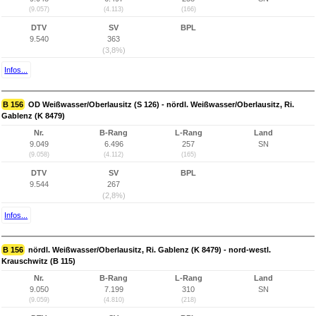
(9.057)
(4.113)
(166)
DTV
SV
BPL
9.540
363
(3,8%)
Infos...
B 156
OD Weißwasser/Oberlausitz (S 126) - nördl. Weißwasser/Oberlausitz, Ri.
Gablenz (K 8479)
Nr.
B-Rang
L-Rang
Land
9.049
6.496
257
SN
(9.058)
(4.112)
(165)
DTV
SV
BPL
9.544
267
(2,8%)
Infos...
B 156
nördl. Weißwasser/Oberlausitz, Ri. Gablenz (K 8479) - nord-westl.
Krauschwitz (B 115)
Nr.
B-Rang
L-Rang
Land
9.050
7.199
310
SN
(9.059)
(4.810)
(218)