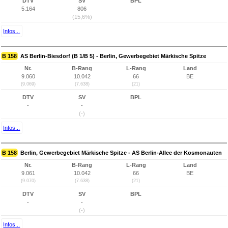
DTV
SV
BPL
5.164
806
(15,6%)
Infos...
B 158
AS Berlin-Biesdorf (B 1/B 5) - Berlin, Gewerbegebiet Märkische Spitze
Nr.
B-Rang
L-Rang
Land
9.060
10.042
66
BE
(9.069)
(7.638)
(21)
DTV
SV
BPL
-
-
(-)
Infos...
B 158
Berlin, Gewerbegebiet Märkische Spitze - AS Berlin-Allee der Kosmonauten
Nr.
B-Rang
L-Rang
Land
9.061
10.042
66
BE
(9.070)
(7.638)
(21)
DTV
SV
BPL
-
-
(-)
Infos...