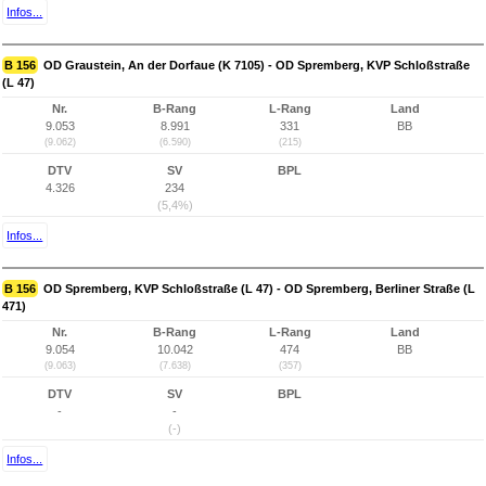
Infos...
B 156
OD Graustein, An der Dorfaue (K 7105) - OD Spremberg, KVP Schloßstraße
(L 47)
Nr.
B-Rang
L-Rang
Land
9.053
8.991
331
BB
(9.062)
(6.590)
(215)
DTV
SV
BPL
4.326
234
(5,4%)
Infos...
B 156
OD Spremberg, KVP Schloßstraße (L 47) - OD Spremberg, Berliner Straße (L
471)
Nr.
B-Rang
L-Rang
Land
9.054
10.042
474
BB
(9.063)
(7.638)
(357)
DTV
SV
BPL
-
-
(-)
Infos...