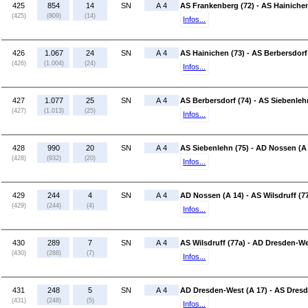
425
854
14
SN
A 4
AS Frankenberg (72) - AS Hainichen
(425)
(809)
(14)
Infos...
426
1.067
24
SN
A 4
AS Hainichen (73) - AS Berbersdorf
(426)
(1.004)
(24)
Infos...
427
1.077
25
SN
A 4
AS Berbersdorf (74) - AS Siebenleh
(427)
(1.013)
(25)
Infos...
428
990
20
SN
A 4
AS Siebenlehn (75) - AD Nossen (A
(428)
(932)
(20)
Infos...
429
244
4
SN
A 4
AD Nossen (A 14) - AS Wilsdruff (7
(429)
(244)
(4)
Infos...
430
289
7
SN
A 4
AS Wilsdruff (77a) - AD Dresden-We
(430)
(288)
(7)
Infos...
431
248
5
SN
A 4
AD Dresden-West (A 17) - AS Dresde
(431)
(248)
(5)
Infos...