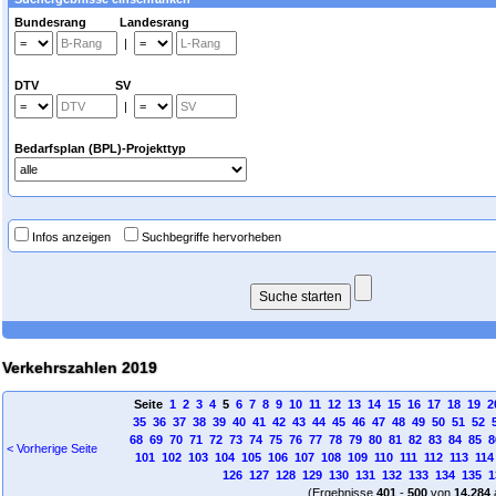
Bundesrang Landesrang
|
DTV SV
|
Bedarfsplan (BPL)-Projekttyp
Infos anzeigen
Suchbegriffe hervorheben
Verkehrszahlen 2019
Seite
1
2
3
4
5
6
7
8
9
10
11
12
13
14
15
16
17
18
19
2
35
36
37
38
39
40
41
42
43
44
45
46
47
48
49
50
51
52
68
69
70
71
72
73
74
75
76
77
78
79
80
81
82
83
84
85
8
< Vorherige Seite
101
102
103
104
105
106
107
108
109
110
111
112
113
114
126
127
128
129
130
131
132
133
134
135
1
(Ergebnisse
401
-
500
von
14.284