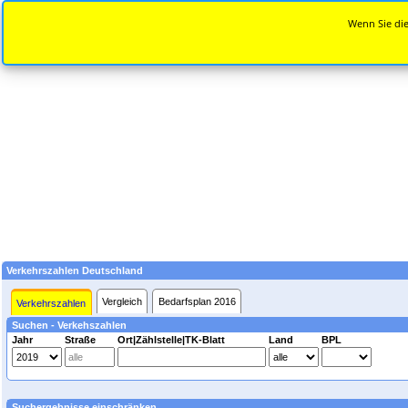
Wenn Sie die
Verkehrszahlen Deutschland
Vergleich
Bedarfsplan 2016
Verkehrszahlen
Suchen - Verkehszahlen
Jahr
Straße
Ort|Zählstelle|TK-Blatt
Land
BPL
Suchergebnisse einschränken