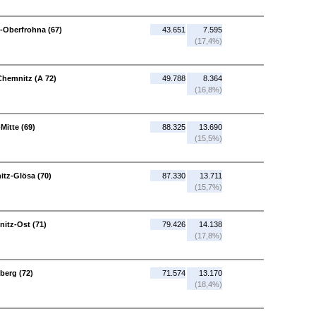
-Oberfrohna (67)
43.651
7.595
(17,4%)
Chemnitz (A 72)
49.788
8.364
(16,8%)
Mitte (69)
88.325
13.690
(15,5%)
itz-Glösa (70)
87.330
13.711
(15,7%)
itz-Ost (71)
79.426
14.138
(17,8%)
berg (72)
71.574
13.170
(18,4%)