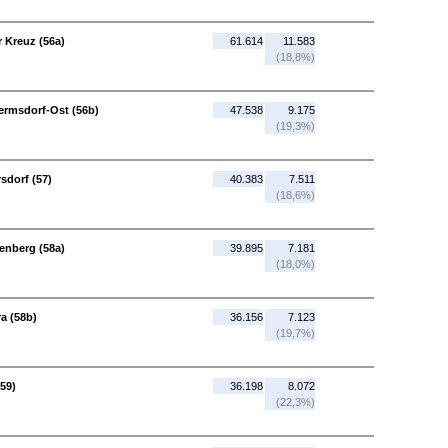
 Kreuz (56a)
61.614
11.583
(18,8%)
ermsdorf-Ost (56b)
47.538
9.175
(19,3%)
sdorf (57)
40.383
7.511
(18,6%)
enberg (58a)
39.895
7.181
(18,0%)
a (58b)
36.156
7.123
(19,7%)
59)
36.198
8.072
(22,3%)