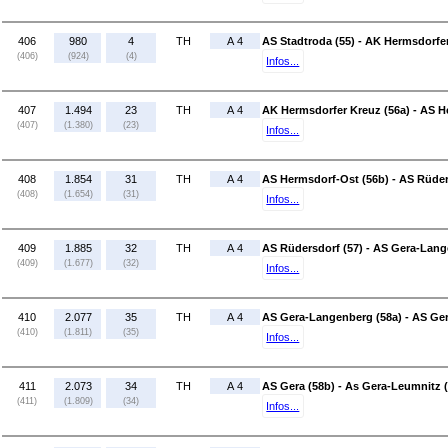
406
980
4
TH
A 4
AS Stadtroda (55) - AK Hermsdorfer
(406)
(924)
(4)
Infos...
407
1.494
23
TH
A 4
AK Hermsdorfer Kreuz (56a) - AS H
(407)
(1.380)
(23)
Infos...
408
1.854
31
TH
A 4
AS Hermsdorf-Ost (56b) - AS Rüder
(408)
(1.654)
(31)
Infos...
409
1.885
32
TH
A 4
AS Rüdersdorf (57) - AS Gera-Lang
(409)
(1.677)
(32)
Infos...
410
2.077
35
TH
A 4
AS Gera-Langenberg (58a) - AS Ger
(410)
(1.811)
(35)
Infos...
411
2.073
34
TH
A 4
AS Gera (58b) - As Gera-Leumnitz (
(411)
(1.809)
(34)
Infos...