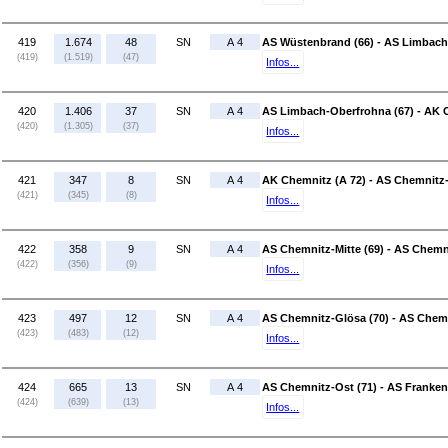
419
1.674
48
SN
A 4
AS Wüstenbrand (66) - AS Limbach
(419)
(1.519)
(47)
Infos...
420
1.406
37
SN
A 4
AS Limbach-Oberfrohna (67) - AK 
(420)
(1.305)
(37)
Infos...
421
347
8
SN
A 4
AK Chemnitz (A 72) - AS Chemnitz-
(421)
(345)
(8)
Infos...
422
358
9
SN
A 4
AS Chemnitz-Mitte (69) - AS Chemn
(422)
(356)
(9)
Infos...
423
497
12
SN
A 4
AS Chemnitz-Glösa (70) - AS Chemn
(423)
(483)
(12)
Infos...
424
665
13
SN
A 4
AS Chemnitz-Ost (71) - AS Franken
(424)
(639)
(13)
Infos...