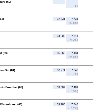
urg (60)
-
-
(-)
61)
37.531
7.731
(20,6%)
34.502
7.314
(21,2%)
t (63)
35.066
7.434
(21,2%)
au-Ost (64)
37.271
7.342
(19,7%)
in-Ernstthal (65)
39.582
7.481
(18,9%)
 Wüstenbrand (66)
39.283
7.346
(18,7%)