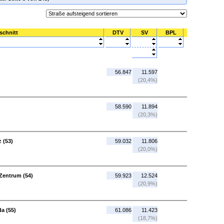
schnitt
DTV
SV
BPL
56.847
11.597
(20,4%)
58.590
11.894
(20,3%)
 (53)
59.032
11.806
(20,0%)
Zentrum (54)
59.923
12.524
(20,9%)
a (55)
61.086
11.423
(18,7%)