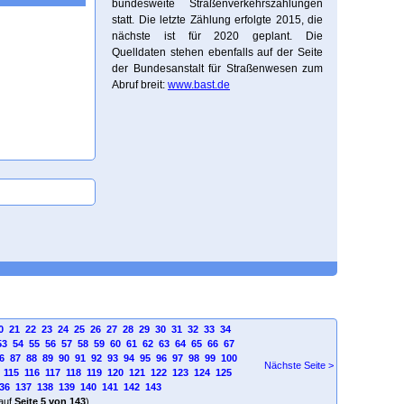
bundesweite Straßenverkehrszählungen
statt. Die letzte Zählung erfolgte 2015, die
nächste ist für 2020 geplant. Die
Quelldaten stehen ebenfalls auf der Seite
der Bundesanstalt für Straßenwesen zum
Abruf breit:
www.bast.de
0
21
22
23
24
25
26
27
28
29
30
31
32
33
34
53
54
55
56
57
58
59
60
61
62
63
64
65
66
67
6
87
88
89
90
91
92
93
94
95
96
97
98
99
100
Nächste Seite >
115
116
117
118
119
120
121
122
123
124
125
36
137
138
139
140
141
142
143
auf
Seite 5 von 143
)