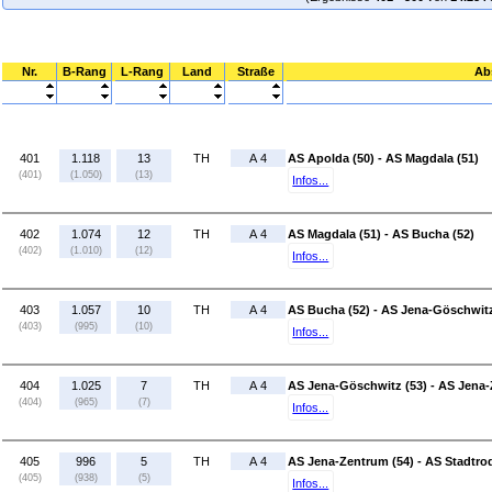
Nr.
B-Rang
L-Rang
Land
Straße
Ab
401
1.118
13
TH
A 4
AS Apolda (50) - AS Magdala (51)
(401)
(1.050)
(13)
Infos...
402
1.074
12
TH
A 4
AS Magdala (51) - AS Bucha (52)
(402)
(1.010)
(12)
Infos...
403
1.057
10
TH
A 4
AS Bucha (52) - AS Jena-Göschwitz
(403)
(995)
(10)
Infos...
404
1.025
7
TH
A 4
AS Jena-Göschwitz (53) - AS Jena-
(404)
(965)
(7)
Infos...
405
996
5
TH
A 4
AS Jena-Zentrum (54) - AS Stadtrod
(405)
(938)
(5)
Infos...