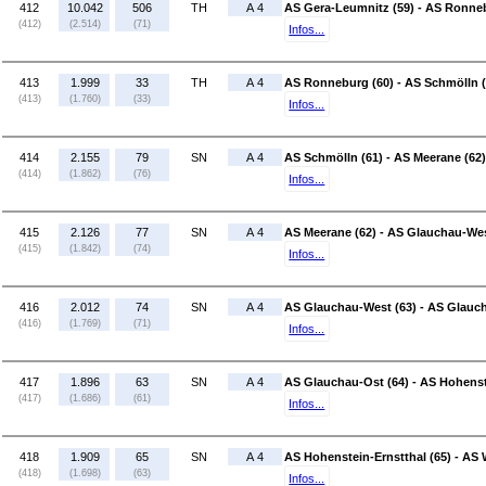
412
10.042
506
TH
A 4
AS Gera-Leumnitz (59) - AS Ronneb
(412)
(2.514)
(71)
Infos...
413
1.999
33
TH
A 4
AS Ronneburg (60) - AS Schmölln (
(413)
(1.760)
(33)
Infos...
414
2.155
79
SN
A 4
AS Schmölln (61) - AS Meerane (62)
(414)
(1.862)
(76)
Infos...
415
2.126
77
SN
A 4
AS Meerane (62) - AS Glauchau-Wes
(415)
(1.842)
(74)
Infos...
416
2.012
74
SN
A 4
AS Glauchau-West (63) - AS Glauch
(416)
(1.769)
(71)
Infos...
417
1.896
63
SN
A 4
AS Glauchau-Ost (64) - AS Hohenste
(417)
(1.686)
(61)
Infos...
418
1.909
65
SN
A 4
AS Hohenstein-Ernstthal (65) - AS
(418)
(1.698)
(63)
Infos...