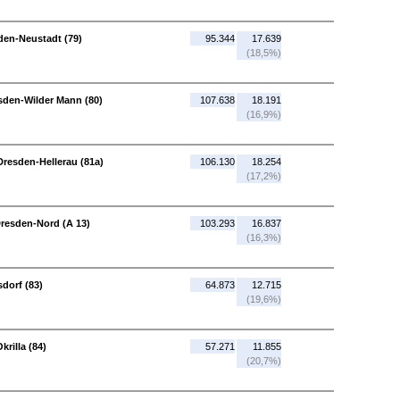
den-Neustadt (79)
95.344
17.639
(18,5%)
sden-Wilder Mann (80)
107.638
18.191
(16,9%)
Dresden-Hellerau (81a)
106.130
18.254
(17,2%)
resden-Nord (A 13)
103.293
16.837
(16,3%)
dorf (83)
64.873
12.715
(19,6%)
rilla (84)
57.271
11.855
(20,7%)