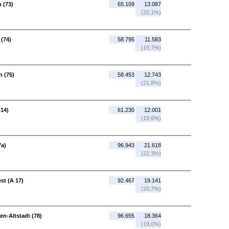
 (73)
65.109
13.087
(20,1%)
 (74)
58.795
11.583
(19,7%)
n (75)
58.453
12.743
(21,8%)
 14)
61.230
12.001
(19,6%)
7a)
96.943
21.618
(22,3%)
st (A 17)
92.467
19.141
(20,7%)
n-Altstadt (78)
96.655
18.364
(19,0%)