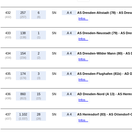
432
257
6
SN
A 4
AS Dresden-Altstadt (78) - AS Dres
(432)
(257)
(6)
Infos...
433
138
1
SN
A 4
AS Dresden-Neustadt (79) - AS Dre
(433)
(138)
(1)
Infos...
434
154
2
SN
A 4
AS Dresden-Wilder Mann (80) - AS 
(434)
(154)
(2)
Infos...
435
174
3
SN
A 4
AS Dresden-Flughafen (81b) - AD D
(435)
(174)
(3)
Infos...
436
860
15
SN
A 4
AD Dresden-Nord (A 13) - AS Herms
(436)
(813)
(15)
Infos...
437
1.102
28
SN
A 4
AS Hermsdorf (83) - AS Ottendorf-Ok
(437)
(1.037)
(28)
Infos...