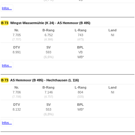
Infos...
B 73
Wingst-Wassermühle (K 24) - AS Hemmoor (B 495)
Nr.
B-Rang
L-Rang
Land
7.705
6.752
743
NI
(7.707)
(4.366)
(475)
DTV
SV
BPL
8.991
593
VB
(6,6%)
WB*
Infos...
B 73
AS Hemmoor (B 495) - Hechthausen (L 116)
Nr.
B-Rang
L-Rang
Land
7.706
7.146
804
NI
(7.708)
(4.757)
(535)
DTV
SV
BPL
8.132
553
WB*
(6,8%)
Infos...