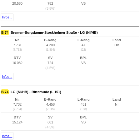
20.580
782
VB
(3,8%)
Infos...
B 74
Bremen-Burgdamm-Stockholmer Straße - LG (NI/HB)
Nr.
B-Rang
L-Rang
Land
7.731
4.200
47
HB
(7.733)
(1.864)
(22)
DTV
SV
BPL
16.082
724
VB
(4,5%)
Infos...
B 74
LG (NI/HB) - Ritterhude (L 151)
Nr.
B-Rang
L-Rang
Land
7.732
4.458
451
NI
(7.734)
(2.115)
(188)
DTV
SV
BPL
15.124
681
VB
(4,5%)
Infos...