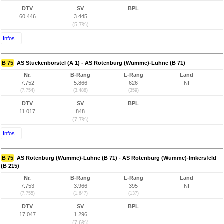
DTV
SV
BPL
60.446
3.445
(5,7%)
Infos...
B 75
AS Stuckenborstel (A 1) - AS Rotenburg (Wümme)-Luhne (B 71)
Nr.
B-Rang
L-Rang
Land
7.752
5.866
626
NI
(7.754)
(3.488)
(359)
DTV
SV
BPL
11.017
848
(7,7%)
Infos...
B 75
AS Rotenburg (Wümme)-Luhne (B 71) - AS Rotenburg (Wümme)-Imkersfeld
(B 215)
Nr.
B-Rang
L-Rang
Land
7.753
3.966
395
NI
(7.755)
(1.647)
(137)
DTV
SV
BPL
17.047
1.296
(7,6%)