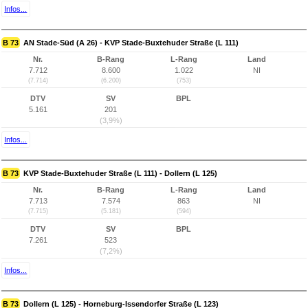
Infos...
B 73
AN Stade-Süd (A 26) - KVP Stade-Buxtehuder Straße (L 111)
Nr.
B-Rang
L-Rang
Land
7.712
8.600
1.022
NI
(7.714)
(6.200)
(753)
DTV
SV
BPL
5.161
201
(3,9%)
Infos...
B 73
KVP Stade-Buxtehuder Straße (L 111) - Dollern (L 125)
Nr.
B-Rang
L-Rang
Land
7.713
7.574
863
NI
(7.715)
(5.181)
(594)
DTV
SV
BPL
7.261
523
(7,2%)
Infos...
B 73
Dollern (L 125) - Horneburg-Issendorfer Straße (L 123)