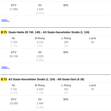
DTV
SV
BPL
17.960
1.024
(5,7%)
Infos...
B 73
Stade-Hahle (B 74/L 140) - AS Stade-Harsefelder Straße (L 124)
Nr.
B-Rang
L-Rang
Land
7.710
2.713
250
NI
(7.712)
(616)
(35)
DTV
SV
BPL
26.748
2.033
(7,6%)
Infos...
B 73
AS Stade-Harsefelder Straße (L 124) - AN Stade-Süd (A 26)
Nr.
B-Rang
L-Rang
Land
7.711
3.423
331
NI
(7.713)
(1.155)
(82)
DTV
SV
BPL
20.059
1.484
(7,4%)