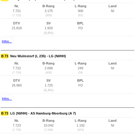
Nr.
B-Rang
L-Rang
Land
7.721
3.175
300
NI
(7.723)
(959)
(63)
DTV
SV
BPL
21.818
1.920
FD
(8,8%)
Infos...
B 73
Neu Wulmstorf (L 235) - LG (NI/HH)
Nr.
B-Rang
L-Rang
Land
7.722
2.698
249
NI
(7.724)
(609)
(34)
DTV
SV
BPL
26.960
1.725
FD
(6,4%)
Infos...
B 73
LG (NI/HH) - AS Hamburg-Moorburg (A 7)
Nr.
B-Rang
L-Rang
Land
7.723
10.042
1.192
NI
(7.725)
(7.638)
(923)