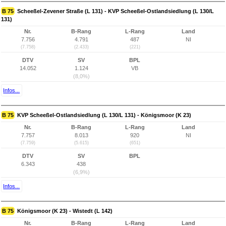
B 75
Scheeßel-Zevener Straße (L 131) - KVP Scheeßel-Ostlandsiedlung (L 130/L
131)
Nr.
B-Rang
L-Rang
Land
7.756
4.791
487
NI
(7.758)
(2.433)
(221)
DTV
SV
BPL
14.052
1.124
VB
(8,0%)
Infos...
B 75
KVP Scheeßel-Ostlandsiedlung (L 130/L 131) - Königsmoor (K 23)
Nr.
B-Rang
L-Rang
Land
7.757
8.013
920
NI
(7.759)
(5.615)
(651)
DTV
SV
BPL
6.343
438
(6,9%)
Infos...
B 75
Königsmoor (K 23) - Wistedt (L 142)
Nr.
B-Rang
L-Rang
Land