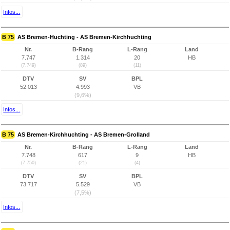
Infos...
B 75
AS Bremen-Huchting - AS Bremen-Kirchhuchting
Nr.
B-Rang
L-Rang
Land
7.747
1.314
20
HB
(7.749)
(89)
(11)
DTV
SV
BPL
52.013
4.993
VB
(9,6%)
Infos...
B 75
AS Bremen-Kirchhuchting - AS Bremen-Grolland
Nr.
B-Rang
L-Rang
Land
7.748
617
9
HB
(7.750)
(21)
(4)
DTV
SV
BPL
73.717
5.529
VB
(7,5%)
Infos...