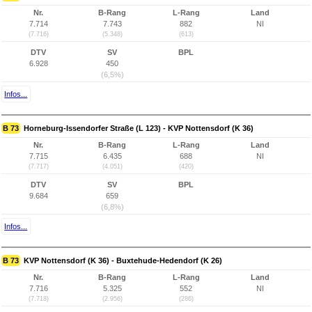
Nr.
B-Rang
L-Rang
Land
7.714
7.743
882
NI
(7.716)
(5.348)
(613)
DTV
SV
BPL
6.928
450
(6,5%)
Infos...
B 73
Horneburg-Issendorfer Straße (L 123) - KVP Nottensdorf (K 36)
Nr.
B-Rang
L-Rang
Land
7.715
6.435
688
NI
(7.717)
(4.051)
(420)
DTV
SV
BPL
9.684
659
(6,8%)
Infos...
B 73
KVP Nottensdorf (K 36) - Buxtehude-Hedendorf (K 26)
Nr.
B-Rang
L-Rang
Land
7.716
5.325
552
NI
(7.718)
(2.956)
(286)