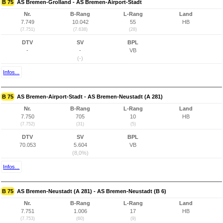
B 75
AS Bremen-Grolland - AS Bremen-Airport-Stadt
Nr.
B-Rang
L-Rang
Land
7.749
10.042
55
HB
(7.751)
(7.638)
(28)
DTV
SV
BPL
-
-
VB
(-)
Infos...
B 75
AS Bremen-Airport-Stadt - AS Bremen-Neustadt (A 281)
Nr.
B-Rang
L-Rang
Land
7.750
705
10
HB
(7.752)
(31)
(5)
DTV
SV
BPL
70.053
5.604
VB
(8,0%)
Infos...
B 75
AS Bremen-Neustadt (A 281) - AS Bremen-Neustadt (B 6)
Nr.
B-Rang
L-Rang
Land
7.751
1.006
17
HB
(7.753)
(60)
(9)