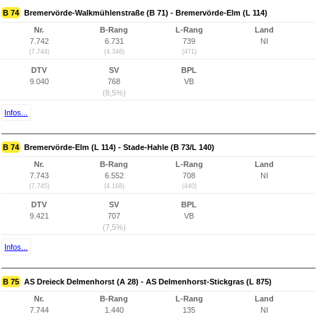
B 74
Bremervörde-Walkmühlenstraße (B 71) - Bremervörde-Elm (L 114)
Nr.
B-Rang
L-Rang
Land
7.742
6.731
739
NI
(7.744)
(4.346)
(471)
DTV
SV
BPL
9.040
768
VB
(8,5%)
Infos...
B 74
Bremervörde-Elm (L 114) - Stade-Hahle (B 73/L 140)
Nr.
B-Rang
L-Rang
Land
7.743
6.552
708
NI
(7.745)
(4.168)
(440)
DTV
SV
BPL
9.421
707
VB
(7,5%)
Infos...
B 75
AS Dreieck Delmenhorst (A 28) - AS Delmenhorst-Stickgras (L 875)
Nr.
B-Rang
L-Rang
Land
7.744
1.440
135
NI