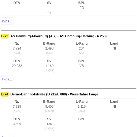
DTV
SV
BPL
-
-
FD
(-)
Infos...
B 73
AS Hamburg-Moorburg (A 7) - AS Hamburg-Harburg (A 253)
Nr.
B-Rang
L-Rang
Land
7.724
2.498
234
NI
(7.726)
(483)
(28)
DTV
SV
BPL
29.232
1.169
VB
(4,0%)
Infos...
B 74
Berne-Bahnhofstraße (B 212/L 868) - Weserfähre Farge
Nr.
B-Rang
L-Rang
Land
7.725
9.408
1.118
NI
(7.727)
(7.006)
(849)
DTV
SV
BPL
3.399
136
(4,0%)