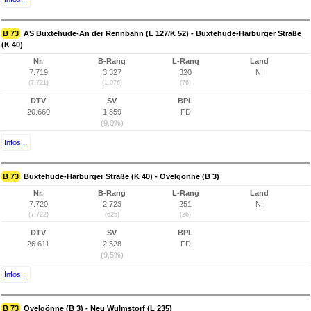
B 73
AS Buxtehude-An der Rennbahn (L 127/K 52) - Buxtehude-Harburger Straße
(K 40)
Nr.
B-Rang
L-Rang
Land
7.719
3.327
320
NI
(7.721)
(1.076)
(76)
DTV
SV
BPL
20.660
1.859
FD
(9,0%)
Infos...
B 73
Buxtehude-Harburger Straße (K 40) - Ovelgönne (B 3)
Nr.
B-Rang
L-Rang
Land
7.720
2.723
251
NI
(7.722)
(625)
(36)
DTV
SV
BPL
26.611
2.528
FD
(9,5%)
Infos...
B 73
Ovelgönne (B 3) - Neu Wulmstorf (L 235)