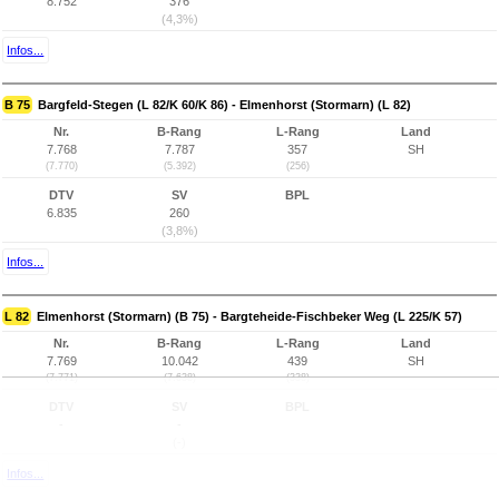
8.752
376
(4,3%)
Infos...
B 75
Bargfeld-Stegen (L 82/K 60/K 86) - Elmenhorst (Stormarn) (L 82)
Nr.
B-Rang
L-Rang
Land
7.768
7.787
357
SH
(7.770)
(5.392)
(256)
DTV
SV
BPL
6.835
260
(3,8%)
Infos...
L 82
Elmenhorst (Stormarn) (B 75) - Bargteheide-Fischbeker Weg (L 225/K 57)
Nr.
B-Rang
L-Rang
Land
7.769
10.042
439
SH
(7.771)
(7.638)
(338)
DTV
SV
BPL
-
-
(-)
Infos...