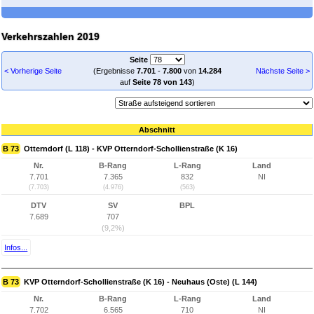
Verkehrszahlen 2019
Seite
< Vorherige Seite
(Ergebnisse
7.701
-
7.800
von
14.284
Nächste Seite >
auf
Seite 78 von 143
)
Abschnitt
B 73
Otterndorf (L 118) - KVP Otterndorf-Schollienstraße (K 16)
Nr.
B-Rang
L-Rang
Land
7.701
7.365
832
NI
(7.703)
(4.976)
(563)
DTV
SV
BPL
7.689
707
(9,2%)
Infos...
B 73
KVP Otterndorf-Schollienstraße (K 16) - Neuhaus (Oste) (L 144)
Nr.
B-Rang
L-Rang
Land
7.702
6.565
710
NI