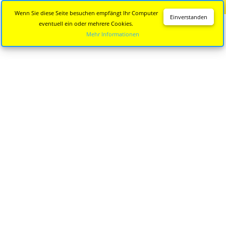
Diese Seite wird nicht mehr aktualisiert.
Zur neuen Seite
Wenn Sie diese Seite besuchen empfängt Ihr Computer
Einverstanden
eventuell ein oder mehrere Cookies.
Mehr Informationen