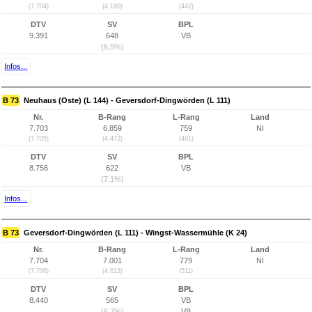
(7.704)
(4.180)
(442)
DTV
SV
BPL
9.391
648
VB
(6,9%)
Infos...
B 73
Neuhaus (Oste) (L 144) - Geversdorf-Dingwörden (L 111)
Nr.
B-Rang
L-Rang
Land
7.703
6.859
759
NI
(7.705)
(4.472)
(491)
DTV
SV
BPL
8.756
622
VB
(7,1%)
Infos...
B 73
Geversdorf-Dingwörden (L 111) - Wingst-Wassermühle (K 24)
Nr.
B-Rang
L-Rang
Land
7.704
7.001
779
NI
(7.706)
(4.613)
(511)
DTV
SV
BPL
8.440
565
VB
(6,7%)
VB