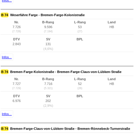
Infos...
B 74
Weserfähre Farge - Bremen-Farge-Kolonistraße
Nr.
B-Rang
L-Rang
Land
7.726
9.596
53
HB
(7.728)
(7.194)
(27)
DTV
SV
BPL
2.843
131
(4,6%)
Infos...
B 74
Bremen-Farge-Kolonistraße - Bremen-Farge-Claus-von-Lübken-Straße
Nr.
B-Rang
L-Rang
Land
7.727
7.716
52
HB
(7.729)
(5.321)
(26)
DTV
SV
BPL
6.976
202
(2,9%)
Infos...
B 74
Bremen-Farge-Claus-von-Lübken-Straße - Bremen-Rönnebeck-Turnerstraße