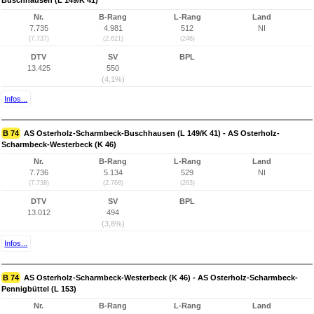
Buschhausen (L 149/K 41)
Nr.
B-Rang
L-Rang
Land
7.735
4.981
512
NI
(7.737)
(2.621)
(246)
DTV
SV
BPL
13.425
550
(4,1%)
Infos...
B 74
AS Osterholz-Scharmbeck-Buschhausen (L 149/K 41) - AS Osterholz-
Scharmbeck-Westerbeck (K 46)
Nr.
B-Rang
L-Rang
Land
7.736
5.134
529
NI
(7.738)
(2.768)
(263)
DTV
SV
BPL
13.012
494
(3,8%)
Infos...
B 74
AS Osterholz-Scharmbeck-Westerbeck (K 46) - AS Osterholz-Scharmbeck-
Pennigbüttel (L 153)
Nr.
B-Rang
L-Rang
Land