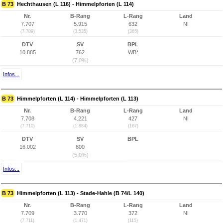
B 73
Hechthausen (L 116) - Himmelpforten (L 114)
Nr.
B-Rang
L-Rang
Land
7.707
5.915
632
NI
(7.709)
(3.535)
(365)
DTV
SV
BPL
10.885
762
WB*
(7,0%)
Infos...
B 73
Himmelpforten (L 114) - Himmelpforten (L 113)
Nr.
B-Rang
L-Rang
Land
7.708
4.221
427
NI
(7.710)
(1.884)
(167)
DTV
SV
BPL
16.002
800
(5,0%)
Infos...
B 73
Himmelpforten (L 113) - Stade-Hahle (B 74/L 140)
Nr.
B-Rang
L-Rang
Land
7.709
3.770
372
NI
(7.711)
(1.471)
(115)