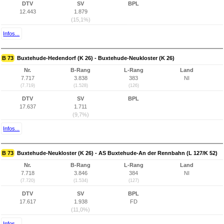
DTV
SV
BPL
12.443
1.879
(15,1%)
Infos...
B 73
Buxtehude-Hedendorf (K 26) - Buxtehude-Neukloster (K 26)
Nr.
B-Rang
L-Rang
Land
7.717
3.838
383
NI
(7.719)
(1.528)
(126)
DTV
SV
BPL
17.637
1.711
(9,7%)
Infos...
B 73
Buxtehude-Neukloster (K 26) - AS Buxtehude-An der Rennbahn (L 127/K 52)
Nr.
B-Rang
L-Rang
Land
7.718
3.846
384
NI
(7.720)
(1.534)
(127)
DTV
SV
BPL
17.617
1.938
FD
(11,0%)
Infos...