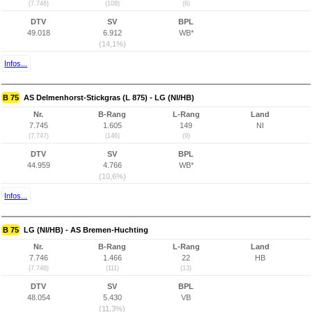
(7.746)
(108)
(6)
DTV
SV
BPL
49.018
6.912
WB*
(14,1%)
Infos...
B 75
AS Delmenhorst-Stickgras (L 875) - LG (NI/HB)
Nr.
B-Rang
L-Rang
Land
7.745
1.605
149
NI
(7.747)
(146)
(9)
DTV
SV
BPL
44.959
4.766
WB*
(10,6%)
Infos...
B 75
LG (NI/HB) - AS Bremen-Huchting
Nr.
B-Rang
L-Rang
Land
7.746
1.466
22
HB
(7.748)
(111)
(13)
DTV
SV
BPL
48.054
5.430
VB
(11,3%)