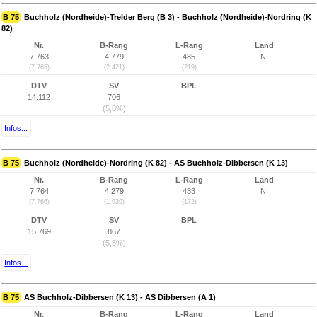
B 75
Buchholz (Nordheide)-Trelder Berg (B 3) - Buchholz (Nordheide)-Nordring (K
82)
Nr.
B-Rang
L-Rang
Land
7.763
4.779
485
NI
(7.765)
(2.421)
(219)
DTV
SV
BPL
14.112
706
(5,0%)
Infos...
B 75
Buchholz (Nordheide)-Nordring (K 82) - AS Buchholz-Dibbersen (K 13)
Nr.
B-Rang
L-Rang
Land
7.764
4.279
433
NI
(7.766)
(1.939)
(172)
DTV
SV
BPL
15.769
867
(5,5%)
Infos...
B 75
AS Buchholz-Dibbersen (K 13) - AS Dibbersen (A 1)
Nr.
B-Rang
L-Rang
Land