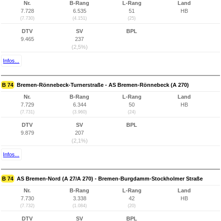
Nr.
B-Rang
L-Rang
Land
7.728
6.535
51
HB
(7.730)
(4.151)
(25)
DTV
SV
BPL
9.465
237
(2,5%)
Infos...
B 74
Bremen-Rönnebeck-Turnerstraße - AS Bremen-Rönnebeck (A 270)
Nr.
B-Rang
L-Rang
Land
7.729
6.344
50
HB
(7.731)
(3.960)
(24)
DTV
SV
BPL
9.879
207
(2,1%)
Infos...
B 74
AS Bremen-Nord (A 27/A 270) - Bremen-Burgdamm-Stockholmer Straße
Nr.
B-Rang
L-Rang
Land
7.730
3.338
42
HB
(7.732)
(1.084)
(20)
DTV
SV
BPL