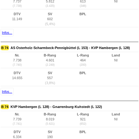
7.737
5.812
613
NI
(7.739)
(3.435)
(346)
DTV
SV
BPL
11.149
602
(5,4%)
Infos...
B 74
AS Osterholz-Scharmbeck-Pennigbüttel (L 153) - KVP Hambergen (L 128)
Nr.
B-Rang
L-Rang
Land
7.738
4.601
464
NI
(7.740)
(2.249)
(200)
DTV
SV
BPL
14.655
557
(3,8%)
Infos...
B 74
KVP Hambergen (L 128) - Gnarrenburg-Kuhstedt (L 122)
Nr.
B-Rang
L-Rang
Land
7.739
8.019
921
NI
(7.741)
(5.621)
(652)
DTV
SV
BPL
6.334
190