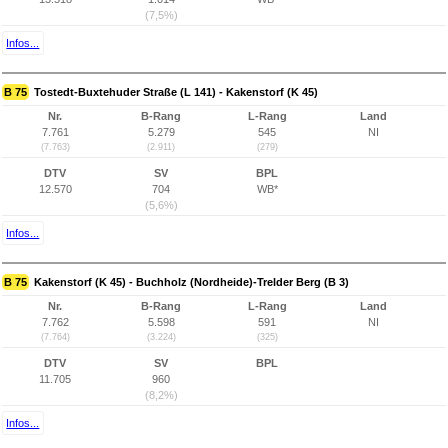
(7,5%)
Infos...
B 75
Tostedt-Buxtehuder Straße (L 141) - Kakenstorf (K 45)
Nr.
B-Rang
L-Rang
Land
7.761
5.279
545
NI
(7.763)
(2.911)
(279)
DTV
SV
BPL
12.570
704
WB*
(5,6%)
Infos...
B 75
Kakenstorf (K 45) - Buchholz (Nordheide)-Trelder Berg (B 3)
Nr.
B-Rang
L-Rang
Land
7.762
5.598
591
NI
(7.764)
(3.224)
(325)
DTV
SV
BPL
11.705
960
(8,2%)
Infos...