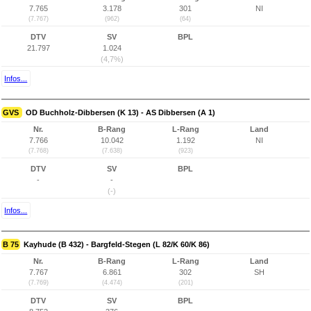
7.765
3.178
301
NI
(7.767)
(962)
(64)
DTV
SV
BPL
21.797
1.024
(4,7%)
Infos...
GVS
OD Buchholz-Dibbersen (K 13) - AS Dibbersen (A 1)
Nr.
B-Rang
L-Rang
Land
7.766
10.042
1.192
NI
(7.768)
(7.638)
(923)
DTV
SV
BPL
-
-
(-)
Infos...
B 75
Kayhude (B 432) - Bargfeld-Stegen (L 82/K 60/K 86)
Nr.
B-Rang
L-Rang
Land
7.767
6.861
302
SH
(7.769)
(4.474)
(201)
DTV
SV
BPL