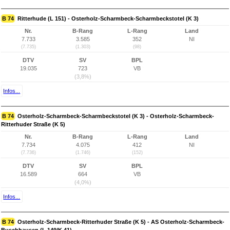
B 74
Ritterhude (L 151) - Osterholz-Scharmbeck-Scharmbeckstotel (K 3)
Nr.
B-Rang
L-Rang
Land
7.733
3.585
352
NI
(7.735)
(1.303)
(98)
DTV
SV
BPL
19.035
723
VB
(3,8%)
Infos...
B 74
Osterholz-Scharmbeck-Scharmbeckstotel (K 3) - Osterholz-Scharmbeck-
Ritterhuder Straße (K 5)
Nr.
B-Rang
L-Rang
Land
7.734
4.075
412
NI
(7.736)
(1.746)
(152)
DTV
SV
BPL
16.589
664
VB
(4,0%)
Infos...
B 74
Osterholz-Scharmbeck-Ritterhuder Straße (K 5) - AS Osterholz-Scharmbeck-