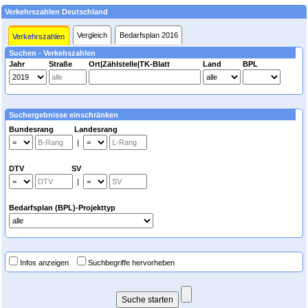
Verkehrszahlen Deutschland
Vergleich
Bedarfsplan 2016
Verkehrszahlen
Suchen - Verkehszahlen
Jahr
Straße
Ort|Zählstelle|TK-Blatt
Land
BPL
Suchergebnisse einschränken
Bundesrang Landesrang
|
DTV SV
|
Bedarfsplan (BPL)-Projekttyp
Infos anzeigen
Suchbegriffe hervorheben