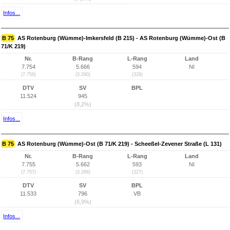
Infos...
B 75
AS Rotenburg (Wümme)-Imkersfeld (B 215) - AS Rotenburg (Wümme)-Ost (B
71/K 219)
Nr.
B-Rang
L-Rang
Land
7.754
5.666
594
NI
(7.756)
(3.290)
(328)
DTV
SV
BPL
11.524
945
(8,2%)
Infos...
B 75
AS Rotenburg (Wümme)-Ost (B 71/K 219) - Scheeßel-Zevener Straße (L 131)
Nr.
B-Rang
L-Rang
Land
7.755
5.662
593
NI
(7.757)
(3.286)
(327)
DTV
SV
BPL
11.533
796
VB
(6,9%)
Infos...