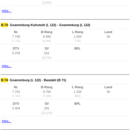
(3,0%)
Infos...
B 74
Gnarrenburg-Kuhstedt (L 122) - Gnarrenburg (L 122)
Nr.
B-Rang
L-Rang
Land
7.740
8.494
1.004
NI
(7.742)
(6.094)
(735)
DTV
SV
BPL
5.378
522
(9,7%)
Infos...
B 74
Gnarrenburg (L 122) - Basdahl (B 71)
Nr.
B-Rang
L-Rang
Land
7.741
9.750
1.163
NI
(7.743)
(7.348)
(894)
DTV
SV
BPL
2.404
291
(12,1%)
Infos...