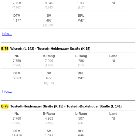
7.758
9.046
1.086
NI
(7.760)
(6.645)
(817)
DTV
SV
BPL
4.177
497
WB*
(11,9%)
Infos...
B 75
Wistedt (L 142) - Tostedt-Heidenauer Straße (K 15)
Nr.
B-Rang
L-Rang
Land
7.759
7.049
786
NI
(7.761)
(4.660)
(518)
DTV
SV
BPL
8.363
677
WB*
(8,1%)
Infos...
B 75
Tostedt-Heidenauer Straße (K 15) - Tostedt-Buxtehuder Straße (L 141)
Nr.
B-Rang
L-Rang
Land
7.760
4.953
507
NI
(7.762)
(2.593)
(241)
DTV
SV
BPL
13.518
1.014
WB*