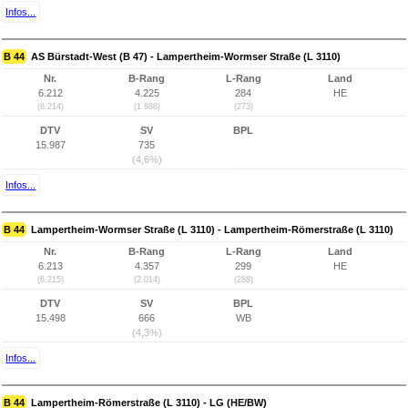
Infos...
B 44
AS Bürstadt-West (B 47) - Lampertheim-Wormser Straße (L 3110)
Nr.
B-Rang
L-Rang
Land
6.212
4.225
284
HE
(6.214)
(1.888)
(273)
DTV
SV
BPL
15.987
735
(4,6%)
Infos...
B 44
Lampertheim-Wormser Straße (L 3110) - Lampertheim-Römerstraße (L 3110)
Nr.
B-Rang
L-Rang
Land
6.213
4.357
299
HE
(6.215)
(2.014)
(288)
DTV
SV
BPL
15.498
666
WB
(4,3%)
Infos...
B 44
Lampertheim-Römerstraße (L 3110) - LG (HE/BW)