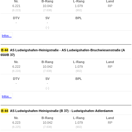
Nr.
B-Rang
L-Rang
Land
6.221
10.042
1.079
RP
(6.223)
(7.638)
(902)
DTV
SV
BPL
-
-
(-)
Infos...
B 44
AS Ludwigshafen-Heinigstraße - AS Ludwigshafen-Bruchwiesenstraße (A
650/B 37)
Nr.
B-Rang
L-Rang
Land
6.222
10.042
1.079
RP
(6.224)
(7.638)
(902)
DTV
SV
BPL
-
-
(-)
Infos...
B 44
AS Ludwigshafen-Heinigstraße (B 37) - Ludwigshafen-Adlerdamm
Nr.
B-Rang
L-Rang
Land
6.223
10.042
1.079
RP
(6.225)
(7.638)
(902)