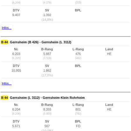
(6.204)
(4.176)
(555)
DTV
SV
BPL
9.407
1.392
(14,8%)
Infos...
B 44
Gernsheim (B 426) - Gernsheim (L 3112)
Nr.
B-Rang
L-Rang
Land
6.203
5.887
476
HE
(6.205)
(3.508)
(462)
DTV
SV
BPL
10.955
1.862
(17,0%)
Infos...
B 44
Gernsheim (L 3112) - Gernsheim-Klein Rohrheim
Nr.
B-Rang
L-Rang
Land
6.204
8.355
801
HE
(6.206)
(5.955)
(782)
DTV
SV
BPL
5.671
567
FD
(10,0%)