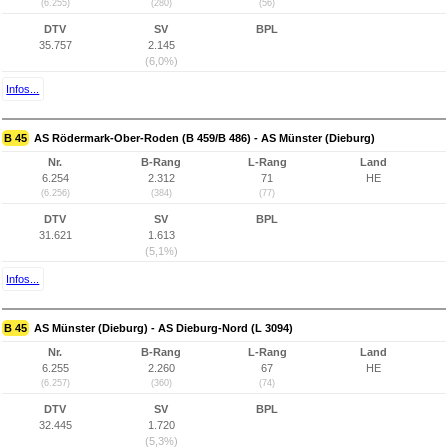
(6.255)
(280)
(56)
DTV
SV
BPL
35.757
2.145
(6,0%)
Infos...
B 45
AS Rödermark-Ober-Roden (B 459/B 486) - AS Münster (Dieburg)
Nr.
B-Rang
L-Rang
Land
6.254
2.312
71
HE
(6.256)
(384)
(77)
DTV
SV
BPL
31.621
1.613
(5,1%)
Infos...
B 45
AS Münster (Dieburg) - AS Dieburg-Nord (L 3094)
Nr.
B-Rang
L-Rang
Land
6.255
2.260
67
HE
(6.257)
(360)
(74)
DTV
SV
BPL
32.445
1.720
(5,3%)