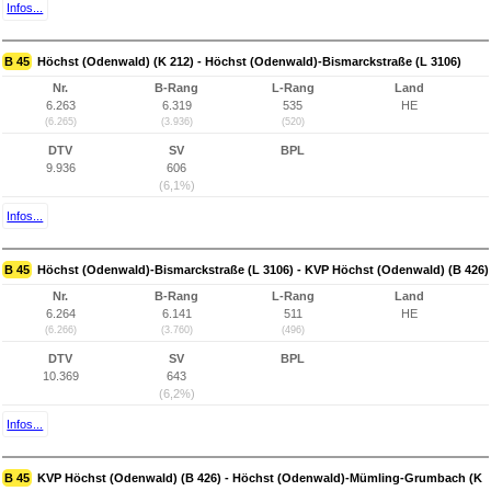
Infos...
B 45
Höchst (Odenwald) (K 212) - Höchst (Odenwald)-Bismarckstraße (L 3106)
Nr.
B-Rang
L-Rang
Land
6.263
6.319
535
HE
(6.265)
(3.936)
(520)
DTV
SV
BPL
9.936
606
(6,1%)
Infos...
B 45
Höchst (Odenwald)-Bismarckstraße (L 3106) - KVP Höchst (Odenwald) (B 426)
Nr.
B-Rang
L-Rang
Land
6.264
6.141
511
HE
(6.266)
(3.760)
(496)
DTV
SV
BPL
10.369
643
(6,2%)
Infos...
B 45
KVP Höchst (Odenwald) (B 426) - Höchst (Odenwald)-Mümling-Grumbach (K