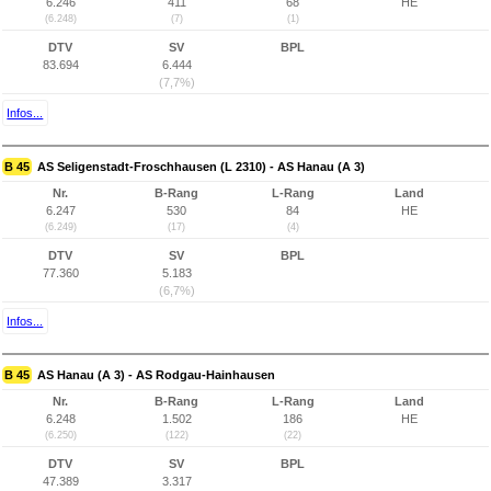
6.246
411
68
HE
(6.248)
(7)
(1)
DTV
SV
BPL
83.694
6.444
(7,7%)
Infos...
B 45
AS Seligenstadt-Froschhausen (L 2310) - AS Hanau (A 3)
Nr.
B-Rang
L-Rang
Land
6.247
530
84
HE
(6.249)
(17)
(4)
DTV
SV
BPL
77.360
5.183
(6,7%)
Infos...
B 45
AS Hanau (A 3) - AS Rodgau-Hainhausen
Nr.
B-Rang
L-Rang
Land
6.248
1.502
186
HE
(6.250)
(122)
(22)
DTV
SV
BPL
47.389
3.317