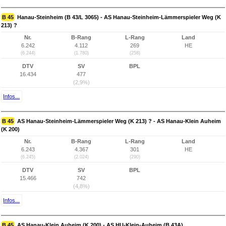
B 45
Hanau-Steinheim (B 43/L 3065) - AS Hanau-Steinheim-Lämmerspieler Weg (K
213) ?
Nr.
B-Rang
L-Rang
Land
6.242
4.112
269
HE
(6.244)
(1.780)
(258)
DTV
SV
BPL
16.434
477
(2,9%)
Infos...
B 45
AS Hanau-Steinheim-Lämmerspieler Weg (K 213) ? - AS Hanau-Klein Auheim
(K 200)
Nr.
B-Rang
L-Rang
Land
6.243
4.367
301
HE
(6.245)
(2.024)
(290)
DTV
SV
BPL
15.466
742
(4,8%)
Infos...
B 45
AS Hanau-Klein Auheim (K 200) - AS HU-Klein-Auheim (B 43A)