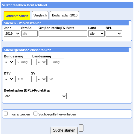
Verkehrszahlen Deutschland
Vergleich
Bedarfsplan 2016
Verkehrszahlen
Suchen - Verkehszahlen
Jahr
Straße
Ort|Zählstelle|TK-Blatt
Land
BPL
Suchergebnisse einschränken
Bundesrang Landesrang
|
DTV SV
|
Bedarfsplan (BPL)-Projekttyp
Infos anzeigen
Suchbegriffe hervorheben