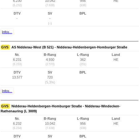
6.230
10.042
956
HE
(6.232)
(7.638)
(936)
DTV
SV
BPL
-
-
(-)
Infos...
GVS
AS Nidderau-West (B 521) - Nidderau-Heldenbergen-Homburger Straße
Nr.
B-Rang
L-Rang
Land
6.231
4.930
362
HE
(6.233)
(2.570)
(351)
DTV
SV
BPL
13.577
720
(5,3%)
Infos...
GVS
Nidderau-Heldenbergen-Homburger Straße - Nidderau-Windecken-
Rathenauring (L 3009)
Nr.
B-Rang
L-Rang
Land
6.232
10.042
956
HE
(6.234)
(7.638)
(936)
DTV
SV
BPL