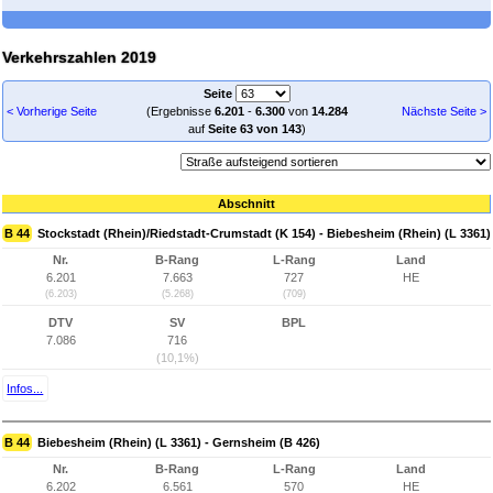
Verkehrszahlen 2019
Seite
< Vorherige Seite
(Ergebnisse
6.201
-
6.300
von
14.284
Nächste Seite >
auf
Seite 63 von 143
)
Abschnitt
B 44
Stockstadt (Rhein)/Riedstadt-Crumstadt (K 154) - Biebesheim (Rhein) (L 3361)
Nr.
B-Rang
L-Rang
Land
6.201
7.663
727
HE
(6.203)
(5.268)
(709)
DTV
SV
BPL
7.086
716
(10,1%)
Infos...
B 44
Biebesheim (Rhein) (L 3361) - Gernsheim (B 426)
Nr.
B-Rang
L-Rang
Land
6.202
6.561
570
HE