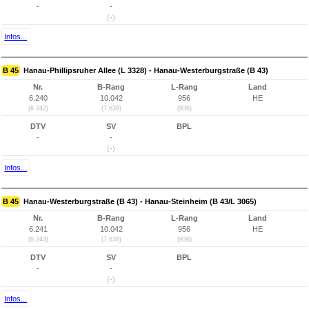
-
-
(-)
Infos...
B 45
Hanau-Phillipsruher Allee (L 3328) - Hanau-Westerburgstraße (B 43)
Nr.
B-Rang
L-Rang
Land
6.240
10.042
956
HE
(6.242)
(7.638)
(936)
DTV
SV
BPL
-
-
(-)
Infos...
B 45
Hanau-Westerburgstraße (B 43) - Hanau-Steinheim (B 43/L 3065)
Nr.
B-Rang
L-Rang
Land
6.241
10.042
956
HE
(6.243)
(7.638)
(936)
DTV
SV
BPL
-
-
(-)
Infos...