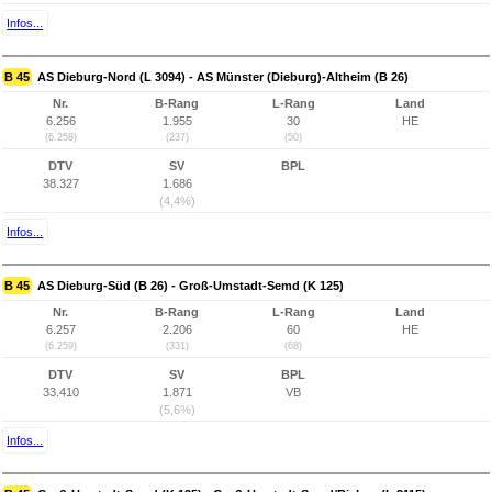
Infos...
B 45
AS Dieburg-Nord (L 3094) - AS Münster (Dieburg)-Altheim (B 26)
Nr.
B-Rang
L-Rang
Land
6.256
1.955
30
HE
(6.258)
(237)
(50)
DTV
SV
BPL
38.327
1.686
(4,4%)
Infos...
B 45
AS Dieburg-Süd (B 26) - Groß-Umstadt-Semd (K 125)
Nr.
B-Rang
L-Rang
Land
6.257
2.206
60
HE
(6.259)
(331)
(68)
DTV
SV
BPL
33.410
1.871
VB
(5,6%)
Infos...