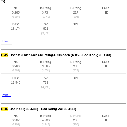
85)
Nr.
B-Rang
L-Rang
Land
6.265
3.734
217
HE
(6.267)
(1.441)
(208)
DTV
SV
BPL
18.174
691
(3,8%)
Infos...
B 45
Höchst (Odenwald)-Mümling-Grumbach (K 85) - Bad König (L 3318)
Nr.
B-Rang
L-Rang
Land
6.266
3.865
235
HE
(6.268)
(1.551)
(225)
DTV
SV
BPL
17.540
719
(4,1%)
Infos...
B 45
Bad König (L 3318) - Bad König-Zell (L 3414)
Nr.
B-Rang
L-Rang
Land
6.267
4.286
293
HE
(6.269)
(1.946)
(282)