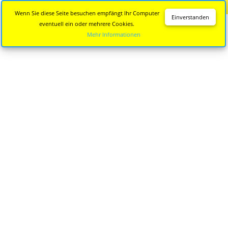
Diese Seite wird nicht mehr aktualisiert.
Zur neuen Seite
Wenn Sie diese Seite besuchen empfängt Ihr Computer
Einverstanden
eventuell ein oder mehrere Cookies.
Mehr Informationen