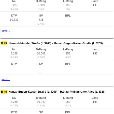
Nr.
B-Rang
L-Rang
Land
6.237
2.383
80
HE
(6.239)
(420)
(83)
DTV
SV
BPL
30.737
738
(2,4%)
Infos...
B 45
Hanau-Maintaler Straße (L 3268) - Hanau-Eugen-Kaiser-Straße (L 3209)
Nr.
B-Rang
L-Rang
Land
6.238
10.042
956
HE
(6.240)
(7.638)
(936)
DTV
SV
BPL
-
-
(-)
Infos...
B 45
Hanau-Eugen-Kaiser-Straße (L 3209) - Hanau-Phillipsruher Allee (L 3328)
Nr.
B-Rang
L-Rang
Land
6.239
10.042
956
HE
(6.241)
(7.638)
(936)
DTV
SV
BPL