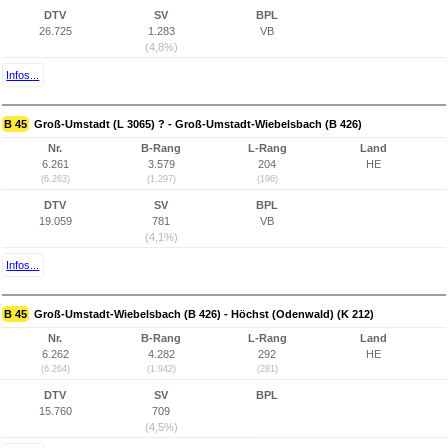
DTV
SV
BPL
26.725
1.283
VB
(4,8%)
Infos...
B 45
Groß-Umstadt (L 3065) ? - Groß-Umstadt-Wiebelsbach (B 426)
Nr.
B-Rang
L-Rang
Land
6.261
3.579
204
HE
(6.263)
(1.297)
(196)
DTV
SV
BPL
19.059
781
VB
(4,1%)
Infos...
B 45
Groß-Umstadt-Wiebelsbach (B 426) - Höchst (Odenwald) (K 212)
Nr.
B-Rang
L-Rang
Land
6.262
4.282
292
HE
(6.264)
(1.942)
(281)
DTV
SV
BPL
15.760
709
(4,5%)