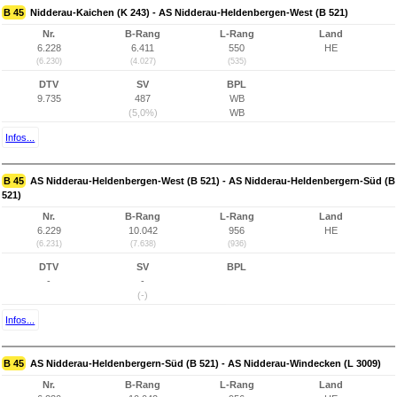
B 45
Nidderau-Kaichen (K 243) - AS Nidderau-Heldenbergen-West (B 521)
Nr.
B-Rang
L-Rang
Land
6.228
6.411
550
HE
(6.230)
(4.027)
(535)
DTV
SV
BPL
9.735
487
WB
(5,0%)
WB
Infos...
B 45
AS Nidderau-Heldenbergen-West (B 521) - AS Nidderau-Heldenbergern-Süd (B
521)
Nr.
B-Rang
L-Rang
Land
6.229
10.042
956
HE
(6.231)
(7.638)
(936)
DTV
SV
BPL
-
-
(-)
Infos...
B 45
AS Nidderau-Heldenbergern-Süd (B 521) - AS Nidderau-Windecken (L 3009)
Nr.
B-Rang
L-Rang
Land