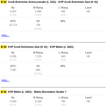
B 44
Groß-Rohrheim-Schücostraße (L 3111) - KVP Groß-Rohrheim-Süd (K 41)
Nr.
B-Rang
L-Rang
Land
6.207
5.990
490
HE
(6.209)
(3.609)
(476)
DTV
SV
BPL
10.713
728
(6,8%)
Infos...
B 44
KVP Groß-Rohrheim-Süd (K 41) - KVP Biblis (L 3261)
Nr.
B-Rang
L-Rang
Land
6.208
7.220
660
HE
(6.210)
(4.831)
(644)
DTV
SV
BPL
7.997
680
(8,5%)
Infos...
B 44
KVP Biblis (L 3261) - Biblis-Bürstädter Straße ?
Nr.
B-Rang
L-Rang
Land
6.209
8.160
780
HE
(6.211)
(5.761)
(762)