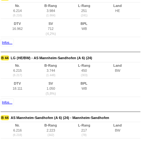
Nr.
B-Rang
L-Rang
Land
6.214
3.984
251
HE
(6.216)
(1.664)
(241)
DTV
SV
BPL
16.962
712
WB
(4,2%)
Infos...
B 44
LG (HE/BW) - AS Mannheim-Sandhofen (A 6) (24)
Nr.
B-Rang
L-Rang
Land
6.215
3.744
450
BW
(6.217)
(1.448)
(303)
DTV
SV
BPL
18.111
1.050
WB
(5,8%)
Infos...
B 44
AS Mannheim-Sandhofen (A 6) (24) - Mannheim-Sandhofen
Nr.
B-Rang
L-Rang
Land
6.216
2.223
217
BW
(6.218)
(342)
(78)