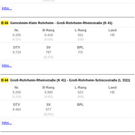
Infos...
B 44
Gernsheim-Klein Rohrheim - Groß-Rohrheim-Rheinstraße (K 41)
Nr.
B-Rang
L-Rang
Land
6.205
6.418
551
HE
(6.207)
(4.034)
(536)
DTV
SV
BPL
9.719
787
FD
(8,1%)
Infos...
B 44
Groß-Rohrheim-Rheinstraße (K 41) - Groß-Rohrheim-Schücostraße (L 3111)
Nr.
B-Rang
L-Rang
Land
6.206
6.990
623
HE
(6.208)
(4.602)
(608)
DTV
SV
BPL
8.464
677
(8,0%)
Infos...