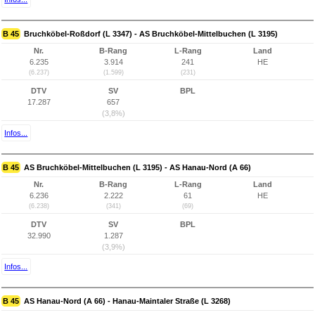
B 45
Bruchköbel-Roßdorf (L 3347) - AS Bruchköbel-Mittelbuchen (L 3195)
Nr.
B-Rang
L-Rang
Land
6.235
3.914
241
HE
(6.237)
(1.599)
(231)
DTV
SV
BPL
17.287
657
(3,8%)
Infos...
B 45
AS Bruchköbel-Mittelbuchen (L 3195) - AS Hanau-Nord (A 66)
Nr.
B-Rang
L-Rang
Land
6.236
2.222
61
HE
(6.238)
(341)
(69)
DTV
SV
BPL
32.990
1.287
(3,9%)
Infos...
B 45
AS Hanau-Nord (A 66) - Hanau-Maintaler Straße (L 3268)