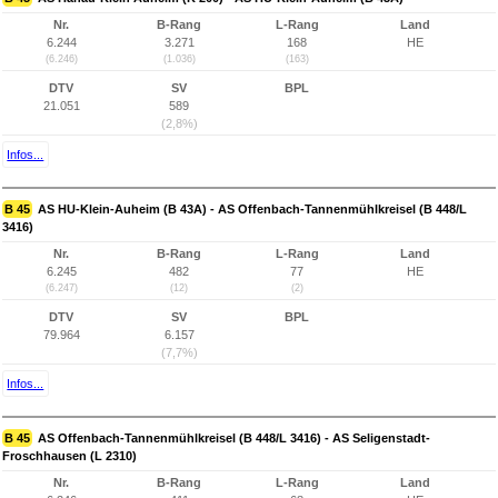
Nr.
B-Rang
L-Rang
Land
6.244
3.271
168
HE
(6.246)
(1.036)
(163)
DTV
SV
BPL
21.051
589
(2,8%)
Infos...
B 45
AS HU-Klein-Auheim (B 43A) - AS Offenbach-Tannenmühlkreisel (B 448/L
3416)
Nr.
B-Rang
L-Rang
Land
6.245
482
77
HE
(6.247)
(12)
(2)
DTV
SV
BPL
79.964
6.157
(7,7%)
Infos...
B 45
AS Offenbach-Tannenmühlkreisel (B 448/L 3416) - AS Seligenstadt-
Froschhausen (L 2310)
Nr.
B-Rang
L-Rang
Land