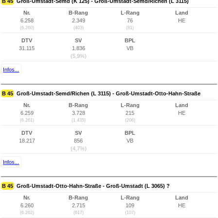
B 45
Groß-Umstadt-Semd (K 125) - Groß-Umstadt-Semd/Richen (L 3115)
Nr.
B-Rang
L-Rang
Land
6.258
2.349
76
HE
(6.260)
(403)
(81)
DTV
SV
BPL
31.115
1.836
VB
(5,9%)
Infos...
B 45
Groß-Umstadt-Semd/Richen (L 3115) - Groß-Umstadt-Otto-Hahn-Straße
Nr.
B-Rang
L-Rang
Land
6.259
3.728
215
HE
(6.261)
(1.435)
(206)
DTV
SV
BPL
18.217
856
VB
(4,7%)
Infos...
B 45
Groß-Umstadt-Otto-Hahn-Straße - Groß-Umstadt (L 3065) ?
Nr.
B-Rang
L-Rang
Land
6.260
2.715
109
HE
(6.262)
(617)
(107)