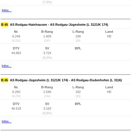
(7,0%)
Infos...
B 45
AS Rodgau-Hainhausen - AS Rodgau-Jügesheim (L 3121/K 174)
Nr.
B-Rang
L-Rang
Land
6.249
1.609
199
HE
(6.251)
(147)
(28)
DTV
SV
BPL
44.863
3.724
(8,3%)
Infos...
B 45
AS Rodgau-Jügesheim (L 3121/K 174) - AS Rodgau-Dudenhofen (L 3116)
Nr.
B-Rang
L-Rang
Land
6.250
1.540
192
HE
(6.252)
(131)
(25)
DTV
SV
BPL
46.518
3.163
(6,8%)
Infos...