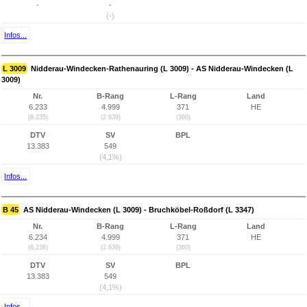
-
-
(-)
Infos...
L 3009
Nidderau-Windecken-Rathenauring (L 3009) - AS Nidderau-Windecken (L
3009)
Nr.
B-Rang
L-Rang
Land
6.233
4.999
371
HE
(6.235)
(2.639)
(360)
DTV
SV
BPL
13.383
549
(4,1%)
Infos...
B 45
AS Nidderau-Windecken (L 3009) - Bruchköbel-Roßdorf (L 3347)
Nr.
B-Rang
L-Rang
Land
6.234
4.999
371
HE
(6.236)
(2.639)
(360)
DTV
SV
BPL
13.383
549
(4,1%)
Infos...