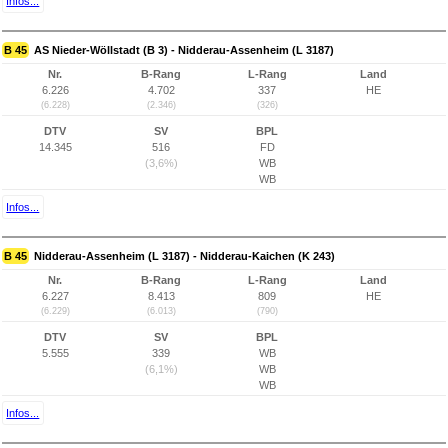
Infos...
B 45
AS Nieder-Wöllstadt (B 3) - Nidderau-Assenheim (L 3187)
Nr.
B-Rang
L-Rang
Land
6.226
4.702
337
HE
(6.228)
(2.346)
(326)
DTV
SV
BPL
14.345
516
FD
(3,6%)
WB
WB
Infos...
B 45
Nidderau-Assenheim (L 3187) - Nidderau-Kaichen (K 243)
Nr.
B-Rang
L-Rang
Land
6.227
8.413
809
HE
(6.229)
(6.013)
(790)
DTV
SV
BPL
5.555
339
WB
(6,1%)
WB
WB
Infos...