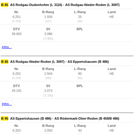
B 45
AS Rodgau-Dudenhofen (L 3116) - AS Rodgau-Nieder-Roden (L 3097)
Nr.
B-Rang
L-Rang
Land
6.251
1.926
25
HE
(6.253)
(227)
(46)
DTV
SV
BPL
39.063
3.086
(7,9%)
Infos...
B 45
AS Rodgau-Nieder-Roden (L 3097) - AS Eppertshausen (B 486)
Nr.
B-Rang
L-Rang
Land
6.252
2.504
90
HE
(6.254)
(486)
(92)
DTV
SV
BPL
29.191
2.073
(7,1%)
Infos...
B 45
AS Eppertshausen (B 486) - AS Rödermark-Ober-Roden (B 459/B 486)
Nr.
B-Rang
L-Rang
Land
6.253
2.093
43
HE