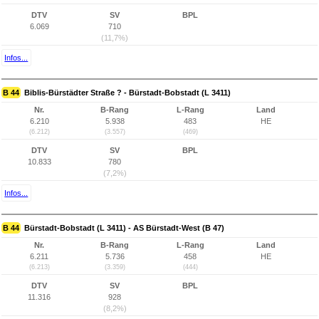
DTV
SV
BPL
6.069
710
(11,7%)
Infos...
B 44
Biblis-Bürstädter Straße ? - Bürstadt-Bobstadt (L 3411)
Nr.
B-Rang
L-Rang
Land
6.210
5.938
483
HE
(6.212)
(3.557)
(469)
DTV
SV
BPL
10.833
780
(7,2%)
Infos...
B 44
Bürstadt-Bobstadt (L 3411) - AS Bürstadt-West (B 47)
Nr.
B-Rang
L-Rang
Land
6.211
5.736
458
HE
(6.213)
(3.359)
(444)
DTV
SV
BPL
11.316
928
(8,2%)