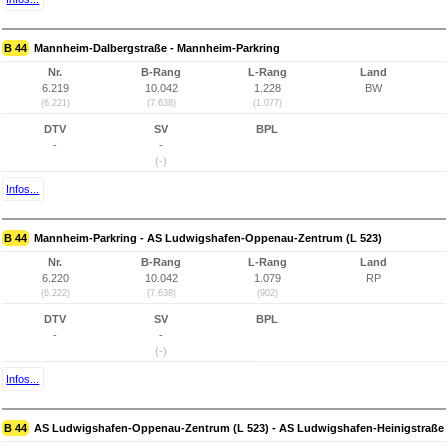
B 44
Mannheim-Dalbergstraße - Mannheim-Parkring
Nr.
B-Rang
L-Rang
Land
6.219
10.042
1.228
BW
(6.221)
(7.638)
(1.077)
DTV
SV
BPL
-
-
(-)
Infos...
B 44
Mannheim-Parkring - AS Ludwigshafen-Oppenau-Zentrum (L 523)
Nr.
B-Rang
L-Rang
Land
6.220
10.042
1.079
RP
(6.222)
(7.638)
(902)
DTV
SV
BPL
-
-
(-)
Infos...
B 44
AS Ludwigshafen-Oppenau-Zentrum (L 523) - AS Ludwigshafen-Heinigstraße