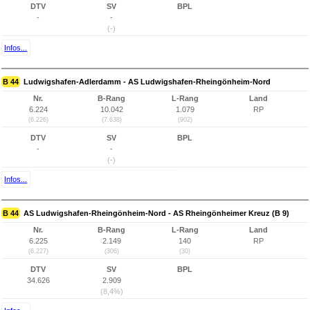
DTV
SV
BPL
-
-
(-)
Infos...
B 44
Ludwigshafen-Adlerdamm - AS Ludwigshafen-Rheingönheim-Nord
Nr.
B-Rang
L-Rang
Land
6.224
10.042
1.079
RP
(6.226)
(7.638)
(902)
DTV
SV
BPL
-
-
(-)
Infos...
B 44
AS Ludwigshafen-Rheingönheim-Nord - AS Rheingönheimer Kreuz (B 9)
Nr.
B-Rang
L-Rang
Land
6.225
2.149
140
RP
(6.227)
(306)
(30)
DTV
SV
BPL
34.626
2.909
(8,4%)