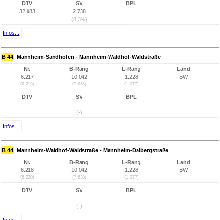
DTV
SV
BPL
32.983
2.738
(8,3%)
Infos...
B 44
Mannheim-Sandhofen - Mannheim-Waldhof-Waldstraße
Nr.
B-Rang
L-Rang
Land
6.217
10.042
1.228
BW
(6.219)
(7.638)
(1.077)
DTV
SV
BPL
-
-
(-)
Infos...
B 44
Mannheim-Waldhof-Waldstraße - Mannheim-Dalbergstraße
Nr.
B-Rang
L-Rang
Land
6.218
10.042
1.228
BW
(6.220)
(7.638)
(1.077)
DTV
SV
BPL
-
-
(-)
Infos...