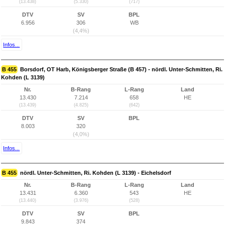
(13.438)
(5.330)
(717)
DTV
SV
BPL
6.956
306
WB
(4,4%)
Infos...
B 455
Borsdorf, OT Harb, Königsberger Straße (B 457) - nördl. Unter-Schmitten, Ri.
Kohden (L 3139)
Nr.
B-Rang
L-Rang
Land
13.430
7.214
658
HE
(13.439)
(4.825)
(642)
DTV
SV
BPL
8.003
320
(4,0%)
Infos...
B 455
nördl. Unter-Schmitten, Ri. Kohden (L 3139) - Eichelsdorf
Nr.
B-Rang
L-Rang
Land
13.431
6.360
543
HE
(13.440)
(3.976)
(528)
DTV
SV
BPL
9.843
374