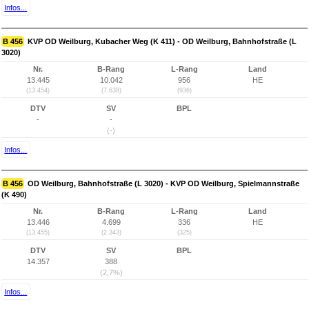
Infos...
B 456
KVP OD Weilburg, Kubacher Weg (K 411) - OD Weilburg, Bahnhofstraße (L
3020)
Nr.
B-Rang
L-Rang
Land
13.445
10.042
956
HE
(13.454)
(7.638)
(936)
DTV
SV
BPL
-
-
(-)
Infos...
B 456
OD Weilburg, Bahnhofstraße (L 3020) - KVP OD Weilburg, Spielmannstraße
(K 490)
Nr.
B-Rang
L-Rang
Land
13.446
4.699
336
HE
(13.455)
(2.343)
(325)
DTV
SV
BPL
14.357
388
(2,7%)
Infos...