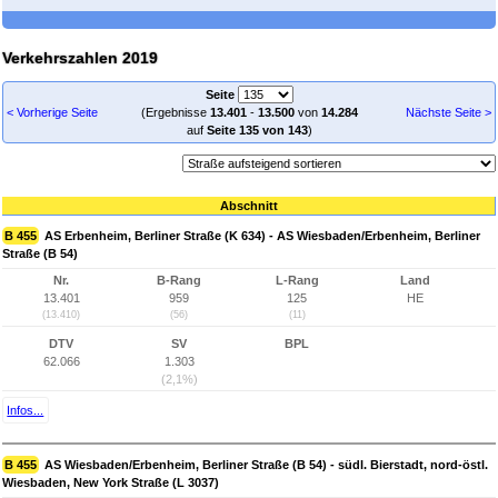
Verkehrszahlen 2019
Seite
< Vorherige Seite
(Ergebnisse
13.401
-
13.500
von
14.284
Nächste Seite >
auf
Seite 135 von 143
)
Abschnitt
B 455
AS Erbenheim, Berliner Straße (K 634) - AS Wiesbaden/Erbenheim, Berliner
Straße (B 54)
Nr.
B-Rang
L-Rang
Land
13.401
959
125
HE
(13.410)
(56)
(11)
DTV
SV
BPL
62.066
1.303
(2,1%)
Infos...
B 455
AS Wiesbaden/Erbenheim, Berliner Straße (B 54) - südl. Bierstadt, nord-östl.
Wiesbaden, New York Straße (L 3037)