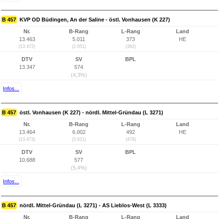
B 457
KVP OD Büdingen, An der Saline - östl. Vonhausen (K 227)
Nr.
B-Rang
L-Rang
Land
13.463
5.011
373
HE
(13.472)
(2.651)
(362)
DTV
SV
BPL
13.347
574
(4,3%)
Infos...
B 457
östl. Vonhausen (K 227) - nördl. Mittel-Gründau (L 3271)
Nr.
B-Rang
L-Rang
Land
13.464
6.002
492
HE
(13.473)
(3.621)
(478)
DTV
SV
BPL
10.688
577
(5,4%)
Infos...
B 457
nördl. Mittel-Gründau (L 3271) - AS Lieblos-West (L 3333)
Nr.
B-Rang
L-Rang
Land