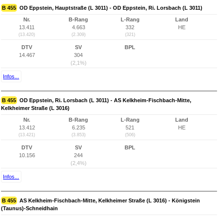
B 455
OD Eppstein, Hauptstraße (L 3011) - OD Eppstein, Ri. Lorsbach (L 3011)
Nr.
B-Rang
L-Rang
Land
13.411
4.663
332
HE
(13.420)
(2.309)
(321)
DTV
SV
BPL
14.467
304
(2,1%)
Infos...
B 455
OD Eppstein, Ri. Lorsbach (L 3011) - AS Kelkheim-Fischbach-Mitte,
Kelkheimer Straße (L 3016)
Nr.
B-Rang
L-Rang
Land
13.412
6.235
521
HE
(13.421)
(3.853)
(506)
DTV
SV
BPL
10.156
244
(2,4%)
Infos...
B 455
AS Kelkheim-Fischbach-Mitte, Kelkheimer Straße (L 3016) - Königstein
(Taunus)-Schneidhain