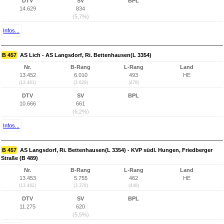
DTV
SV
BPL
14.629
834
(5,7%)
Infos...
B 457
AS Lich - AS Langsdorf, Ri. Bettenhausen(L 3354)
Nr.
B-Rang
L-Rang
Land
13.452
6.010
493
HE
(13.461)
(3.629)
(479)
DTV
SV
BPL
10.666
661
(6,2%)
Infos...
B 457
AS Langsdorf, Ri. Bettenhausen(L 3354) - KVP südl. Hungen, Friedberger
Straße (B 489)
Nr.
B-Rang
L-Rang
Land
13.453
5.755
462
HE
(13.462)
(3.378)
(448)
DTV
SV
BPL
11.275
620
(5,5%)