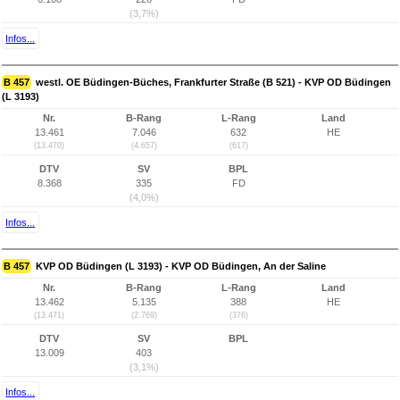
(3,7%)
Infos...
B 457
westl. OE Büdingen-Büches, Frankfurter Straße (B 521) - KVP OD Büdingen
(L 3193)
Nr.
B-Rang
L-Rang
Land
13.461
7.046
632
HE
(13.470)
(4.657)
(617)
DTV
SV
BPL
8.368
335
FD
(4,0%)
Infos...
B 457
KVP OD Büdingen (L 3193) - KVP OD Büdingen, An der Saline
Nr.
B-Rang
L-Rang
Land
13.462
5.135
388
HE
(13.471)
(2.769)
(376)
DTV
SV
BPL
13.009
403
(3,1%)
Infos...