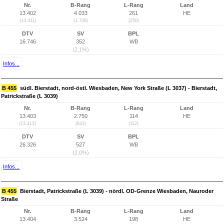
Nr.
B-Rang
L-Rang
Land
13.402
4.033
261
HE
(13.411)
(1.708)
(250)
DTV
SV
BPL
16.746
352
WB
(2,1%)
Infos...
B 455
südl. Bierstadt, nord-östl. Wiesbaden, New York Straße (L 3037) - Bierstadt,
Patrickstraße (L 3039)
Nr.
B-Rang
L-Rang
Land
13.403
2.750
114
HE
(13.412)
(643)
(112)
DTV
SV
BPL
26.326
527
WB
(2,0%)
Infos...
B 455
Bierstadt, Patrickstraße (L 3039) - nördl. OD-Grenze Wiesbaden, Nauroder
Straße
Nr.
B-Rang
L-Rang
Land
13.404
3.524
198
HE