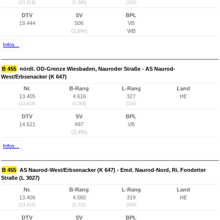
(13.413)
(1.245)
(191)
DTV
SV
BPL
19.444
506
VB
(2,6%)
WB
Infos...
B 455
nördl. OD-Grenze Wiesbaden, Nauroder Straße - AS Naurod-
West/Erbsenacker (K 647)
Nr.
B-Rang
L-Rang
Land
13.405
4.616
327
HE
(13.414)
(2.264)
(316)
DTV
SV
BPL
14.621
497
VB
(3,4%)
Infos...
B 455
AS Naurod-West/Erbsenacker (K 647) - Emd. Naurod-Nord, Ri. Fondetter
Straße (L 3027)
Nr.
B-Rang
L-Rang
Land
13.406
4.560
319
HE
(13.415)
(2.211)
(308)
DTV
SV
BPL