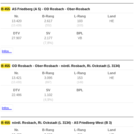
B 455
AS Friedberg (A 5) - OD Rosbach - Ober-Rosbach
Nr.
B-Rang
L-Rang
Land
13.420
2.617
103
HE
(13.429)
(552)
(103)
DTV
SV
BPL
27.907
2.177
VB
(7,8%)
Infos...
B 455
OD Rosbach - Ober-Rosbach - nördl. Rosbach, Ri. Ockstadt (L 3134)
Nr.
B-Rang
L-Rang
Land
13.421
3.095
153
HE
(13.430)
(897)
(149)
DTV
SV
BPL
22.486
1.102
(4,9%)
Infos...
B 455
nördl. Rosbach, Ri. Ockstadt (L 3134) - AS Friedberg-West (B 3)
Nr.
B-Rang
L-Rang
Land