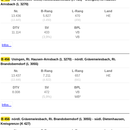
Arnsbach (L 3270)
Nr.
B-Rang
L-Rang
Land
13.436
5.827
470
HE
(13.445)
(3.450)
(456)
DTV
SV
BPL
11.114
433
VB
(3,9%)
VB
Infos...
B 456
Usingen, Ri. Hausen-Arnsbach (L 3270) - nördl. Grävenwiesbach, Ri.
Brandoberndorf (L 3055)
Nr.
B-Rang
L-Rang
Land
13.437
7.211
657
HE
(13.446)
(4.822)
(641)
DTV
SV
BPL
8.008
472
VB
(5,9%)
WB*
Infos...
B 456
nördl. Grävenwiesbach, Ri. Brandoberndorf (L 3055) - südl. Dietenhausen,
Kreisgrenze (K 427)