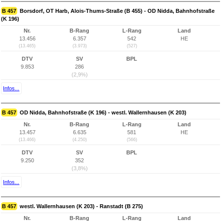
B 457
Borsdorf, OT Harb, Alois-Thums-Straße (B 455) - OD Nidda, Bahnhofstraße
(K 196)
Nr.
B-Rang
L-Rang
Land
13.456
6.357
542
HE
(13.465)
(3.973)
(527)
DTV
SV
BPL
9.853
286
(2,9%)
Infos...
B 457
OD Nidda, Bahnhofstraße (K 196) - westl. Wallernhausen (K 203)
Nr.
B-Rang
L-Rang
Land
13.457
6.635
581
HE
(13.466)
(4.250)
(566)
DTV
SV
BPL
9.250
352
(3,8%)
Infos...
B 457
westl. Wallernhausen (K 203) - Ranstadt (B 275)
Nr.
B-Rang
L-Rang
Land