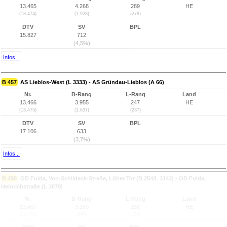
13.465
4.268
289
HE
(13.474)
(1.928)
(278)
DTV
SV
BPL
15.827
712
(4,5%)
Infos...
B 457
AS Lieblos-West (L 3333) - AS Gründau-Lieblos (A 66)
Nr.
B-Rang
L-Rang
Land
13.466
3.955
247
HE
(13.475)
(1.637)
(237)
DTV
SV
BPL
17.106
633
(3,7%)
Infos...
B 458
OD Fulda, Von-Schildeck-Straße, Löher Tor (B 254/L 3143) - OD Fulda,
Heinrichstraße (L 3079)
Nr.
B-Rang
L-Rang
Land
13.467
3.160
158
HE
(13.476)
(946)
(154)