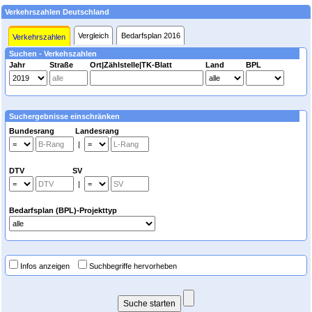
Verkehrszahlen Deutschland
Vergleich
Bedarfsplan 2016
Verkehrszahlen
Suchen - Verkehszahlen
Jahr
Straße
Ort|Zählstelle|TK-Blatt
Land
BPL
Suchergebnisse einschränken
Bundesrang Landesrang
|
DTV SV
|
Bedarfsplan (BPL)-Projekttyp
Infos anzeigen
Suchbegriffe hervorheben