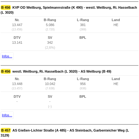
B 456
KVP OD Weilburg, Spielmannstraße (K 490) - westl. Weilburg, Ri. Hasselbach
(L 3020)
Nr.
B-Rang
L-Rang
Land
13.447
5.086
381
HE
(13.456)
(2.720)
(369)
DTV
SV
BPL
13.141
342
(2,6%)
Infos...
B 456
westl. Weilburg, Ri. Hasselbach (L 3020) - AS Weilburg (B 49)
Nr.
B-Rang
L-Rang
Land
13.448
10.042
956
HE
(13.457)
(7.638)
(936)
DTV
SV
BPL
-
-
(-)
Infos...
B 457
AS Gießen-Lichter Straße (A 485) - AS Steinbach, Garbenteicher Weg (L
3129)