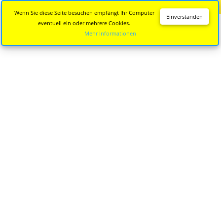
Diese Seite wird nicht mehr aktualisiert.
Zur neuen Seite
Wenn Sie diese Seite besuchen empfängt Ihr Computer
Einverstanden
eventuell ein oder mehrere Cookies.
Mehr Informationen