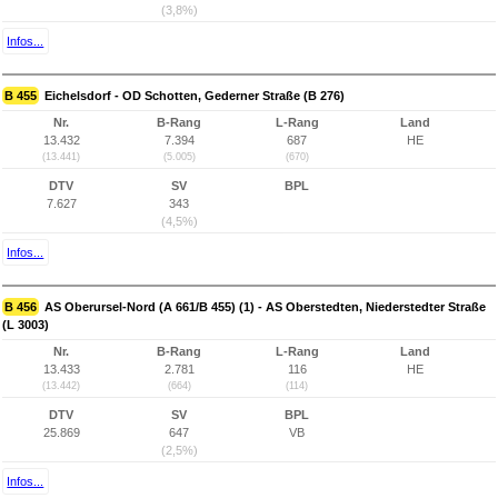
(3,8%)
Infos...
B 455
Eichelsdorf - OD Schotten, Gederner Straße (B 276)
Nr.
B-Rang
L-Rang
Land
13.432
7.394
687
HE
(13.441)
(5.005)
(670)
DTV
SV
BPL
7.627
343
(4,5%)
Infos...
B 456
AS Oberursel-Nord (A 661/B 455) (1) - AS Oberstedten, Niederstedter Straße
(L 3003)
Nr.
B-Rang
L-Rang
Land
13.433
2.781
116
HE
(13.442)
(664)
(114)
DTV
SV
BPL
25.869
647
VB
(2,5%)
Infos...