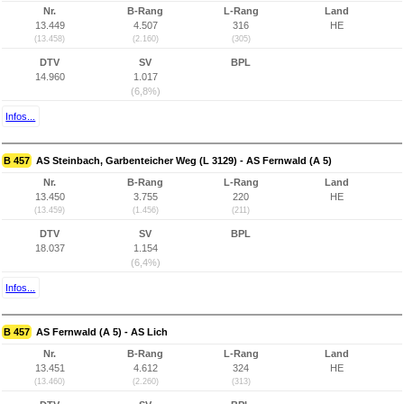
Nr.
B-Rang
L-Rang
Land
13.449
4.507
316
HE
(13.458)
(2.160)
(305)
DTV
SV
BPL
14.960
1.017
(6,8%)
Infos...
B 457
AS Steinbach, Garbenteicher Weg (L 3129) - AS Fernwald (A 5)
Nr.
B-Rang
L-Rang
Land
13.450
3.755
220
HE
(13.459)
(1.456)
(211)
DTV
SV
BPL
18.037
1.154
(6,4%)
Infos...
B 457
AS Fernwald (A 5) - AS Lich
Nr.
B-Rang
L-Rang
Land
13.451
4.612
324
HE
(13.460)
(2.260)
(313)