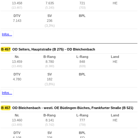
13.458
7.635
721
HE
(13.467)
(5.240)
(703)
DTV
SV
BPL
7.143
236
(3,3%)
Infos...
B 457
OD Selters, Hauptstraße (B 275) - OD Bleichenbach
Nr.
B-Rang
L-Rang
Land
13.459
8.780
848
HE
(13.468)
(6.380)
(829)
DTV
SV
BPL
4.780
182
(3,8%)
Infos...
B 457
OD Bleichenbach - westl. OE Büdingen-Büches, Frankfurter Straße (B 521)
Nr.
B-Rang
L-Rang
Land
13.460
8.141
777
HE
(13.469)
(5.742)
(759)
DTV
SV
BPL
6.108
226
FD