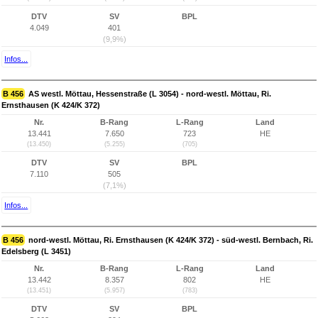
DTV
SV
BPL
4.049
401
(9,9%)
Infos...
B 456
AS westl. Möttau, Hessenstraße (L 3054) - nord-westl. Möttau, Ri.
Ernsthausen (K 424/K 372)
Nr.
B-Rang
L-Rang
Land
13.441
7.650
723
HE
(13.450)
(5.255)
(705)
DTV
SV
BPL
7.110
505
(7,1%)
Infos...
B 456
nord-westl. Möttau, Ri. Ernsthausen (K 424/K 372) - süd-westl. Bernbach, Ri.
Edelsberg (L 3451)
Nr.
B-Rang
L-Rang
Land
13.442
8.357
802
HE
(13.451)
(5.957)
(783)
DTV
SV
BPL