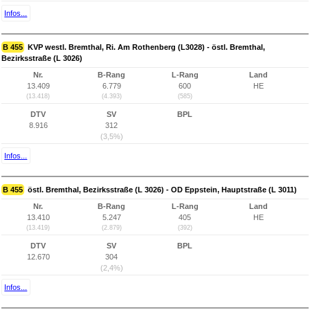
Infos...
B 455
KVP westl. Bremthal, Ri. Am Rothenberg (L3028) - östl. Bremthal,
Bezirksstraße (L 3026)
Nr.
B-Rang
L-Rang
Land
13.409
6.779
600
HE
(13.418)
(4.393)
(585)
DTV
SV
BPL
8.916
312
(3,5%)
Infos...
B 455
östl. Bremthal, Bezirksstraße (L 3026) - OD Eppstein, Hauptstraße (L 3011)
Nr.
B-Rang
L-Rang
Land
13.410
5.247
405
HE
(13.419)
(2.879)
(392)
DTV
SV
BPL
12.670
304
(2,4%)
Infos...