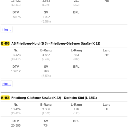
13.422
3.663
211
HE
(13.431)
(1.376)
(202)
DTV
SV
BPL
18.575
1.022
(5,5%)
Infos...
B 455
AS Friedberg-Nord (B 3) - Friedberg-Gießener Straße (K 22)
Nr.
B-Rang
L-Rang
Land
13.423
4.852
353
HE
(13.432)
(2.494)
(342)
DTV
SV
BPL
13.812
760
(5,5%)
Infos...
B 455
Friedberg-Gießener Straße (K 22) - Dorheim-Süd (L 3351)
Nr.
B-Rang
L-Rang
Land
13.424
3.366
176
HE
(13.433)
(1.102)
(171)
DTV
SV
BPL
20.395
734