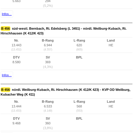
5.663
294
(5,2%)
Infos...
B 456
süd-westl. Bernbach, Ri. Edelsberg (L 3451) - nördl. Weilburg-Kubach, Ri.
Hirschhausen (K 412/K 423)
Nr.
B-Rang
L-Rang
Land
13.443
6.944
620
HE
(13.452)
(4.557)
(605)
DTV
SV
BPL
8.580
369
(4,3%)
Infos...
B 456
nördl. Weilburg-Kubach, Ri. Hirschhausen (K 412/K 423) - KVP OD Weilburg,
Kubacher Weg (K 411)
Nr.
B-Rang
L-Rang
Land
13.444
6.533
568
HE
(13.453)
(4.149)
(553)
DTV
SV
BPL
9.468
360
(3,8%)