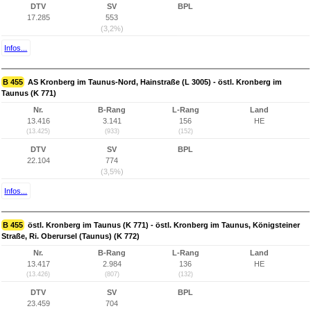
DTV
SV
BPL
17.285
553
(3,2%)
Infos...
B 455
AS Kronberg im Taunus-Nord, Hainstraße (L 3005) - östl. Kronberg im
Taunus (K 771)
Nr.
B-Rang
L-Rang
Land
13.416
3.141
156
HE
(13.425)
(933)
(152)
DTV
SV
BPL
22.104
774
(3,5%)
Infos...
B 455
östl. Kronberg im Taunus (K 771) - östl. Kronberg im Taunus, Königsteiner
Straße, Ri. Oberursel (Taunus) (K 772)
Nr.
B-Rang
L-Rang
Land
13.417
2.984
136
HE
(13.426)
(807)
(132)
DTV
SV
BPL
23.459
704