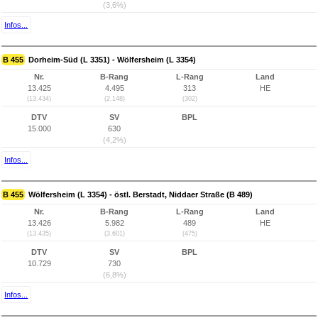
(3,6%)
Infos...
B 455
Dorheim-Süd (L 3351) - Wölfersheim (L 3354)
Nr.
B-Rang
L-Rang
Land
13.425
4.495
313
HE
(13.434)
(2.148)
(302)
DTV
SV
BPL
15.000
630
(4,2%)
Infos...
B 455
Wölfersheim (L 3354) - östl. Berstadt, Niddaer Straße (B 489)
Nr.
B-Rang
L-Rang
Land
13.426
5.982
489
HE
(13.435)
(3.601)
(475)
DTV
SV
BPL
10.729
730
(6,8%)
Infos...