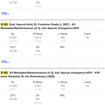
14.784
281
(1,9%)
Infos...
B 455
Emd. Naurod-Nord, Ri. Fondetter Straße (L 3027) - AS
Wiesbaden/Niedernhausen (A 3), östl. Naurod, Kreisgrenze MTK
Nr.
B-Rang
L-Rang
Land
13.407
5.974
488
HE
(13.416)
(3.593)
(474)
DTV
SV
BPL
10.750
258
(2,4%)
Infos...
B 455
AS Wiesbaden/Niedernhausen (A 3), östl. Naurod, Kreisgrenze MTK - KVP
westl. Bremthal, Ri. Am Rothenberg (L3028)
Nr.
B-Rang
L-Rang
Land
13.408
4.857
354
HE
(13.417)
(2.499)
(343)
DTV
SV
BPL
13.793
497
(3,6%)