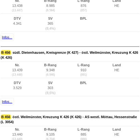
Nr.
B-Rang
L-Rang
Land
13.438
8.985
876
HE
(13.447)
(6.584)
(857)
DTV
SV
BPL
4.341
365
(8,4%)
Infos...
B 456
südl. Dietenhausen, Kreisgrenze (K 427) - östl. Weilmünster, Kreuzung K 426
(K 426)
Nr.
B-Rang
L-Rang
Land
13.439
9.348
910
HE
(13.448)
(6.946)
(891)
DTV
SV
BPL
3.529
303
(8,6%)
Infos...
B 456
östl. Weilmünster, Kreuzung K 426 (K 426) - AS westl. Möttau, Hessenstraße
(L 3054)
Nr.
B-Rang
L-Rang
Land
13.440
9.105
885
HE
(13.449)
(6.704)
(866)