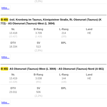
(3,0%)
Infos...
B 455
östl. Kronberg im Taunus, Königsteiner Straße, Ri. Oberursel (Taunus) (K
772) - AS Oberursel (Taunus)-West (L 3004)
Nr.
B-Rang
L-Rang
Land
13.418
3.709
214
HE
(13.427)
(1.418)
(205)
DTV
SV
BPL
18.334
513
(2,8%)
Infos...
B 455
AS Oberursel (Taunus)-West (L 3004) - AS Oberursel (Taunus)-Nord (A 661)
Nr.
B-Rang
L-Rang
Land
13.419
3.038
144
HE
(13.428)
(851)
(140)
DTV
SV
BPL
23.011
506
(2,2%)
Infos...