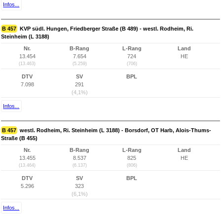
Infos...
B 457
KVP südl. Hungen, Friedberger Straße (B 489) - westl. Rodheim, Ri.
Steinheim (L 3188)
Nr.
B-Rang
L-Rang
Land
13.454
7.654
724
HE
(13.463)
(5.259)
(706)
DTV
SV
BPL
7.098
291
(4,1%)
Infos...
B 457
westl. Rodheim, Ri. Steinheim (L 3188) - Borsdorf, OT Harb, Alois-Thums-
Straße (B 455)
Nr.
B-Rang
L-Rang
Land
13.455
8.537
825
HE
(13.464)
(6.137)
(806)
DTV
SV
BPL
5.296
323
(6,1%)
Infos...