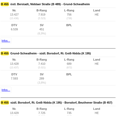
B 455
östl. Berstadt, Niddaer Straße (B 489) - Grund-Schwalheim
Nr.
B-Rang
L-Rang
Land
13.427
7.919
756
HE
(13.436)
(5.523)
(738)
DTV
SV
BPL
6.539
451
(6,9%)
Infos...
B 455
Grund-Schwalheim - südl. Borsdorf, Ri. Geiß-Nidda (K 195)
Nr.
B-Rang
L-Rang
Land
13.428
7.410
689
HE
(13.437)
(5.021)
(672)
DTV
SV
BPL
7.593
289
(3,8%)
Infos...
B 455
südl. Borsdorf, Ri. Geiß-Nidda (K 195) - Borsdorf, Beuthener Straße (B 457)
Nr.
B-Rang
L-Rang
Land
13.429
7.725
735
HE