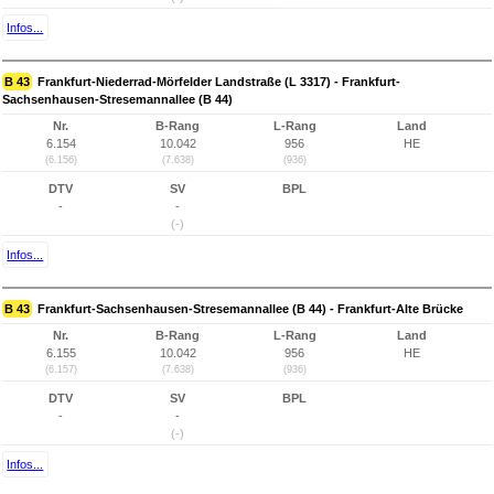
Infos...
B 43
Frankfurt-Niederrad-Mörfelder Landstraße (L 3317) - Frankfurt-
Sachsenhausen-Stresemannallee (B 44)
Nr.
B-Rang
L-Rang
Land
6.154
10.042
956
HE
(6.156)
(7.638)
(936)
DTV
SV
BPL
-
-
(-)
Infos...
B 43
Frankfurt-Sachsenhausen-Stresemannallee (B 44) - Frankfurt-Alte Brücke
Nr.
B-Rang
L-Rang
Land
6.155
10.042
956
HE
(6.157)
(7.638)
(936)
DTV
SV
BPL
-
-
(-)
Infos...