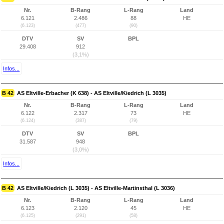
Nr.
B-Rang
L-Rang
Land
6.121
2.486
88
HE
(6.123)
(477)
(90)
DTV
SV
BPL
29.408
912
(3,1%)
Infos...
B 42
AS Eltville-Erbacher (K 638) - AS Eltville/Kiedrich (L 3035)
Nr.
B-Rang
L-Rang
Land
6.122
2.317
73
HE
(6.124)
(387)
(79)
DTV
SV
BPL
31.587
948
(3,0%)
Infos...
B 42
AS Eltville/Kiedrich (L 3035) - AS Eltville-Martinsthal (L 3036)
Nr.
B-Rang
L-Rang
Land
6.123
2.120
45
HE
(6.125)
(291)
(58)