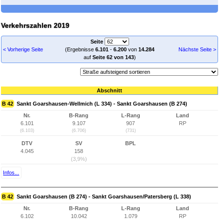
Verkehrszahlen 2019
Seite
< Vorherige Seite
(Ergebnisse
6.101
-
6.200
von
14.284
Nächste Seite >
auf
Seite 62 von 143
)
Abschnitt
B 42
Sankt Goarshausen-Wellmich (L 334) - Sankt Goarshausen (B 274)
Nr.
B-Rang
L-Rang
Land
6.101
9.107
907
RP
(6.103)
(6.706)
(731)
DTV
SV
BPL
4.045
158
(3,9%)
Infos...
B 42
Sankt Goarshausen (B 274) - Sankt Goarshausen/Patersberg (L 338)
Nr.
B-Rang
L-Rang
Land
6.102
10.042
1.079
RP