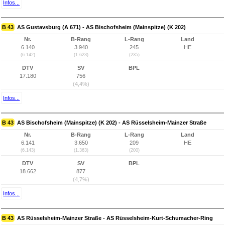
Infos...
B 43
AS Gustavsburg (A 671) - AS Bischofsheim (Mainspitze) (K 202)
Nr.
B-Rang
L-Rang
Land
6.140
3.940
245
HE
(6.142)
(1.623)
(235)
DTV
SV
BPL
17.180
756
(4,4%)
Infos...
B 43
AS Bischofsheim (Mainspitze) (K 202) - AS Rüsselsheim-Mainzer Straße
Nr.
B-Rang
L-Rang
Land
6.141
3.650
209
HE
(6.143)
(1.363)
(200)
DTV
SV
BPL
18.662
877
(4,7%)
Infos...
B 43
AS Rüsselsheim-Mainzer Straße - AS Rüsselsheim-Kurt-Schumacher-Ring