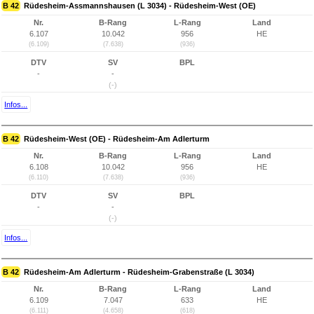
B 42
Rüdesheim-Assmannshausen (L 3034) - Rüdesheim-West (OE)
Nr.
B-Rang
L-Rang
Land
6.107
10.042
956
HE
(6.109)
(7.638)
(936)
DTV
SV
BPL
-
-
(-)
Infos...
B 42
Rüdesheim-West (OE) - Rüdesheim-Am Adlerturm
Nr.
B-Rang
L-Rang
Land
6.108
10.042
956
HE
(6.110)
(7.638)
(936)
DTV
SV
BPL
-
-
(-)
Infos...
B 42
Rüdesheim-Am Adlerturm - Rüdesheim-Grabenstraße (L 3034)
Nr.
B-Rang
L-Rang
Land
6.109
7.047
633
HE
(6.111)
(4.658)
(618)