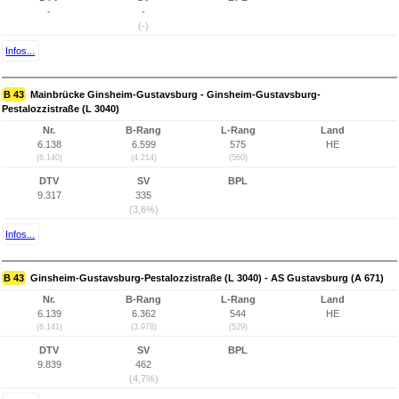
-
-
(-)
Infos...
B 43
Mainbrücke Ginsheim-Gustavsburg - Ginsheim-Gustavsburg-
Pestalozzistraße (L 3040)
Nr.
B-Rang
L-Rang
Land
6.138
6.599
575
HE
(6.140)
(4.214)
(560)
DTV
SV
BPL
9.317
335
(3,6%)
Infos...
B 43
Ginsheim-Gustavsburg-Pestalozzistraße (L 3040) - AS Gustavsburg (A 671)
Nr.
B-Rang
L-Rang
Land
6.139
6.362
544
HE
(6.141)
(3.978)
(529)
DTV
SV
BPL
9.839
462
(4,7%)