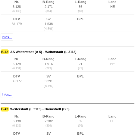
Nr.
B-Rang
L-Rang
Land
6.128
2.171
56
HE
(6.130)
(314)
(66)
DTV
SV
BPL
34.179
1.538
(4,5%)
Infos...
B 42
AS Weiterstadt (A 5) - Weiterstadt (L 3113)
Nr.
B-Rang
L-Rang
Land
6.129
1.916
21
HE
(6.131)
(223)
(45)
DTV
SV
BPL
39.177
3.291
(8,4%)
Infos...
B 42
Weiterstadt (L 3113) - Darmstadt (B 3)
Nr.
B-Rang
L-Rang
Land
6.130
2.282
69
HE
(6.132)
(369)
(76)
DTV
SV
BPL