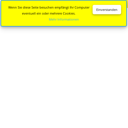
Diese Seite wird nicht mehr aktualisiert.
Zur neuen Seite
Wenn Sie diese Seite besuchen empfängt Ihr Computer
Einverstanden
eventuell ein oder mehrere Cookies.
Mehr Informationen