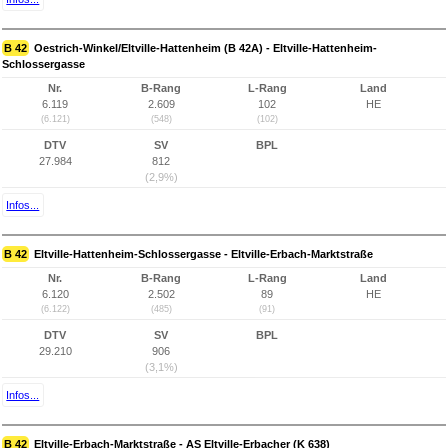
B 42
Oestrich-Winkel/Eltville-Hattenheim (B 42A) - Eltville-Hattenheim-
Schlossergasse
Nr.
B-Rang
L-Rang
Land
6.119
2.609
102
HE
(6.121)
(548)
(102)
DTV
SV
BPL
27.984
812
(2,9%)
Infos...
B 42
Eltville-Hattenheim-Schlossergasse - Eltville-Erbach-Marktstraße
Nr.
B-Rang
L-Rang
Land
6.120
2.502
89
HE
(6.122)
(485)
(91)
DTV
SV
BPL
29.210
906
(3,1%)
Infos...
B 42
Eltville-Erbach-Marktstraße - AS Eltville-Erbacher (K 638)