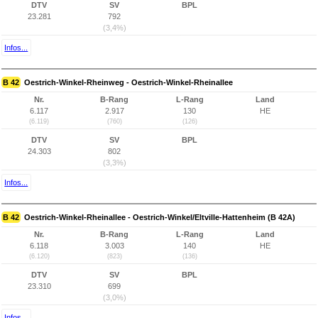
DTV
SV
BPL
23.281
792
(3,4%)
Infos...
B 42
Oestrich-Winkel-Rheinweg - Oestrich-Winkel-Rheinallee
Nr.
B-Rang
L-Rang
Land
6.117
2.917
130
HE
(6.119)
(760)
(126)
DTV
SV
BPL
24.303
802
(3,3%)
Infos...
B 42
Oestrich-Winkel-Rheinallee - Oestrich-Winkel/Eltville-Hattenheim (B 42A)
Nr.
B-Rang
L-Rang
Land
6.118
3.003
140
HE
(6.120)
(823)
(136)
DTV
SV
BPL
23.310
699
(3,0%)
Infos...