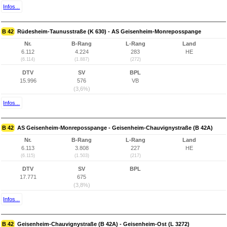
Infos...
B 42
Rüdesheim-Taunusstraße (K 630) - AS Geisenheim-Monreposspange
Nr.
B-Rang
L-Rang
Land
6.112
4.224
283
HE
(6.114)
(1.887)
(272)
DTV
SV
BPL
15.996
576
VB
(3,6%)
Infos...
B 42
AS Geisenheim-Monreposspange - Geisenheim-Chauvignystraße (B 42A)
Nr.
B-Rang
L-Rang
Land
6.113
3.808
227
HE
(6.115)
(1.503)
(217)
DTV
SV
BPL
17.771
675
(3,8%)
Infos...
B 42
Geisenheim-Chauvignystraße (B 42A) - Geisenheim-Ost (L 3272)