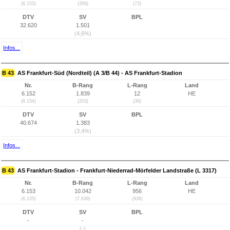
(6.153)
(356)
(73)
DTV
SV
BPL
32.620
1.501
(4,6%)
Infos...
B 43
AS Frankfurt-Süd (Nordteil) (A 3/B 44) - AS Frankfurt-Stadion
Nr.
B-Rang
L-Rang
Land
6.152
1.839
12
HE
(6.154)
(203)
(39)
DTV
SV
BPL
40.674
1.383
(3,4%)
Infos...
B 43
AS Frankfurt-Stadion - Frankfurt-Niederrad-Mörfelder Landstraße (L 3317)
Nr.
B-Rang
L-Rang
Land
6.153
10.042
956
HE
(6.155)
(7.638)
(936)
DTV
SV
BPL
-
-
(-)