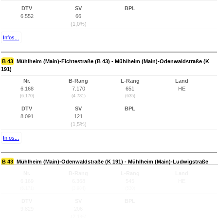
DTV
SV
BPL
6.552
66
(1,0%)
Infos...
B 43
Mühlheim (Main)-Fichtestraße (B 43) - Mühlheim (Main)-Odenwaldstraße (K
191)
Nr.
B-Rang
L-Rang
Land
6.168
7.170
651
HE
(6.170)
(4.781)
(635)
DTV
SV
BPL
8.091
121
(1,5%)
Infos...
B 43
Mühlheim (Main)-Odenwaldstraße (K 191) - Mühlheim (Main)-Ludwigstraße
Nr.
B-Rang
L-Rang
Land
6.169
6.368
545
HE
(6.171)
(3.984)
(530)
DTV
SV
BPL
9.829
206
(2,1%)