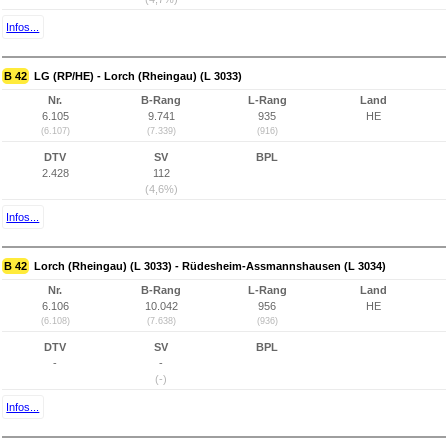
Infos...
B 42
LG (RP/HE) - Lorch (Rheingau) (L 3033)
Nr.
B-Rang
L-Rang
Land
6.105
9.741
935
HE
(6.107)
(7.339)
(916)
DTV
SV
BPL
2.428
112
(4,6%)
Infos...
B 42
Lorch (Rheingau) (L 3033) - Rüdesheim-Assmannshausen (L 3034)
Nr.
B-Rang
L-Rang
Land
6.106
10.042
956
HE
(6.108)
(7.638)
(936)
DTV
SV
BPL
-
-
(-)
Infos...