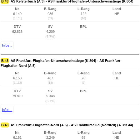
B 43
AS Kelsterbach (A 3) - AS Frankfurt-Flughafen-Unterschweinstiege (K 804)
Nr.
B-Rang
L-Rang
Land
6.149
936
122
HE
(6.151)
(53)
(10)
DTV
SV
BPL
62.816
4.209
(6,7%)
Infos...
B 43
AS Frankfurt-Flughafen-Unterschweinstiege (K 804) - AS Frankfurt-
Flughafen-Nord (A 5)
Nr.
B-Rang
L-Rang
Land
6.150
487
78
HE
(6.152)
(13)
(3)
DTV
SV
BPL
79.819
5.348
(6,7%)
Infos...
B 43
AS Frankfurt-Flughafen-Nord (A 5) - AS Frankfurt-Süd (Nordteil) (A 3/B 44)
Nr.
B-Rang
L-Rang
Land
6.151
2.249
65
HE