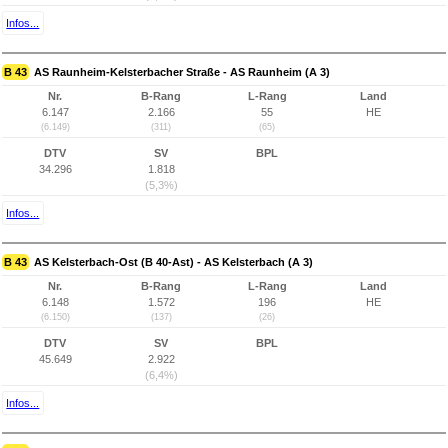
Infos...
B 43
AS Raunheim-Kelsterbacher Straße - AS Raunheim (A 3)
Nr.
B-Rang
L-Rang
Land
6.147
2.166
55
HE
(6.149)
(311)
(65)
DTV
SV
BPL
34.296
1.818
(5,3%)
Infos...
B 43
AS Kelsterbach-Ost (B 40-Ast) - AS Kelsterbach (A 3)
Nr.
B-Rang
L-Rang
Land
6.148
1.572
196
HE
(6.150)
(137)
(26)
DTV
SV
BPL
45.649
2.922
(6,4%)
Infos...