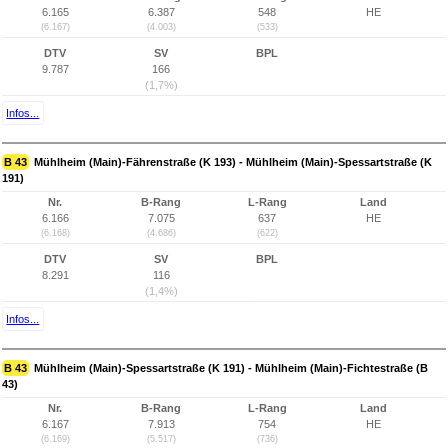
6.165
6.387
548
HE
(6.167)
(4.003)
(533)
DTV
SV
BPL
9.787
166
(1,7%)
Infos...
B 43
Mühlheim (Main)-Fährenstraße (K 193) - Mühlheim (Main)-Spessartstraße (K
191)
Nr.
B-Rang
L-Rang
Land
6.166
7.075
637
HE
(6.168)
(4.686)
(622)
DTV
SV
BPL
8.291
116
(1,4%)
Infos...
B 43
Mühlheim (Main)-Spessartstraße (K 191) - Mühlheim (Main)-Fichtestraße (B
43)
Nr.
B-Rang
L-Rang
Land
6.167
7.913
754
HE
(6.169)
(5.517)
(736)