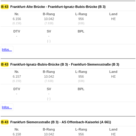
B 43
Frankfurt-Alte Brücke - Frankfurt-Ignatz-Bubis-Brücke (B 3)
Nr.
B-Rang
L-Rang
Land
6.156
10.042
956
HE
(6.158)
(7.638)
(936)
DTV
SV
BPL
-
-
(-)
Infos...
B 43
Frankfurt-Ignatz-Bubis-Brücke (B 3) - Frankfurt-Siemensstraße (B 3)
Nr.
B-Rang
L-Rang
Land
6.157
10.042
956
HE
(6.159)
(7.638)
(936)
DTV
SV
BPL
-
-
(-)
Infos...
B 43
Frankfurt-Siemensstraße (B 3) - AS Offenbach-Kaiserlei (A 661)
Nr.
B-Rang
L-Rang
Land
6.158
10.042
956
HE