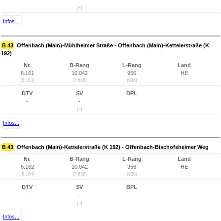
(-)
Infos...
B 43
Offenbach (Main)-Mühlheimer Straße - Offenbach (Main)-Kettelerstraße (K
192)
Nr.
B-Rang
L-Rang
Land
6.161
10.042
956
HE
(6.163)
(7.638)
(936)
DTV
SV
BPL
-
-
(-)
Infos...
B 43
Offenbach (Main)-Kettelerstraße (K 192) - Offenbach-Bischofsheimer Weg
Nr.
B-Rang
L-Rang
Land
6.162
10.042
956
HE
(6.164)
(7.638)
(936)
DTV
SV
BPL
-
-
(-)
Infos...