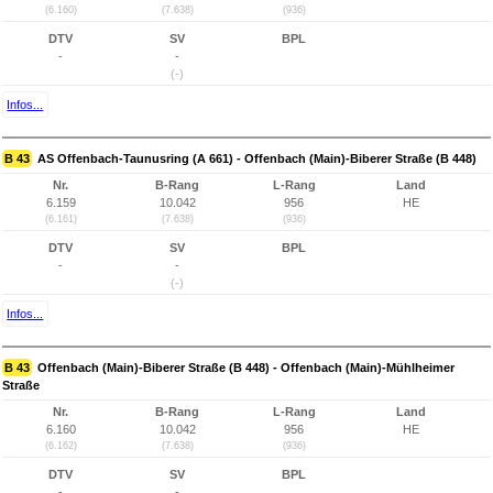
(6.160)
(7.638)
(936)
DTV
SV
BPL
-
-
(-)
Infos...
B 43
AS Offenbach-Taunusring (A 661) - Offenbach (Main)-Biberer Straße (B 448)
Nr.
B-Rang
L-Rang
Land
6.159
10.042
956
HE
(6.161)
(7.638)
(936)
DTV
SV
BPL
-
-
(-)
Infos...
B 43
Offenbach (Main)-Biberer Straße (B 448) - Offenbach (Main)-Mühlheimer
Straße
Nr.
B-Rang
L-Rang
Land
6.160
10.042
956
HE
(6.162)
(7.638)
(936)
DTV
SV
BPL
-
-