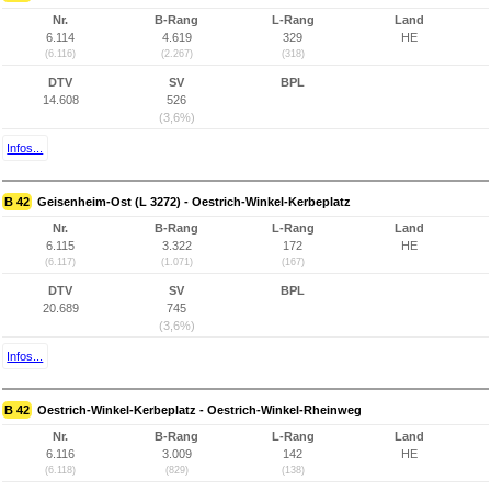
Nr.
B-Rang
L-Rang
Land
6.114
4.619
329
HE
(6.116)
(2.267)
(318)
DTV
SV
BPL
14.608
526
(3,6%)
Infos...
B 42
Geisenheim-Ost (L 3272) - Oestrich-Winkel-Kerbeplatz
Nr.
B-Rang
L-Rang
Land
6.115
3.322
172
HE
(6.117)
(1.071)
(167)
DTV
SV
BPL
20.689
745
(3,6%)
Infos...
B 42
Oestrich-Winkel-Kerbeplatz - Oestrich-Winkel-Rheinweg
Nr.
B-Rang
L-Rang
Land
6.116
3.009
142
HE
(6.118)
(829)
(138)