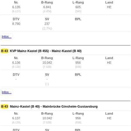
Nr.
B-Rang
L-Rang
Land
6.135
6.841
605
HE
(6.137)
(4.454)
(590)
DTV
SV
BPL
8.790
237
(2,7%)
Infos...
B 43
KVP Mainz-Kastel (B 455) - Mainz-Kastel (B 40)
Nr.
B-Rang
L-Rang
Land
6.136
10.042
956
HE
(6.138)
(7.638)
(936)
DTV
SV
BPL
-
-
(-)
Infos...
B 43
Mainz-Kastel (B 40) - Mainbrücke Ginsheim-Gustavsburg
Nr.
B-Rang
L-Rang
Land
6.137
10.042
956
HE
(6.139)
(7.638)
(936)
DTV
SV
BPL