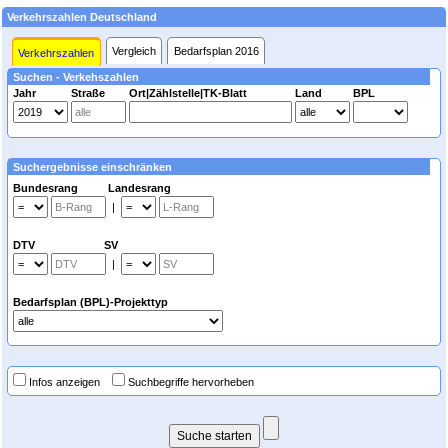
Verkehrszahlen Deutschland
Vergleich
Bedarfsplan 2016
Verkehrszahlen
Suchen - Verkehszahlen
Jahr
Straße
Ort|Zählstelle|TK-Blatt
Land
BPL
Suchergebnisse einschränken
Bundesrang Landesrang
|
DTV SV
|
Bedarfsplan (BPL)-Projekttyp
Infos anzeigen
Suchbegriffe hervorheben