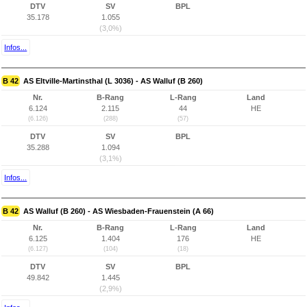
DTV
SV
BPL
35.178
1.055
(3,0%)
Infos...
B 42
AS Eltville-Martinsthal (L 3036) - AS Walluf (B 260)
Nr.
B-Rang
L-Rang
Land
6.124
2.115
44
HE
(6.126)
(288)
(57)
DTV
SV
BPL
35.288
1.094
(3,1%)
Infos...
B 42
AS Walluf (B 260) - AS Wiesbaden-Frauenstein (A 66)
Nr.
B-Rang
L-Rang
Land
6.125
1.404
176
HE
(6.127)
(104)
(18)
DTV
SV
BPL
49.842
1.445
(2,9%)