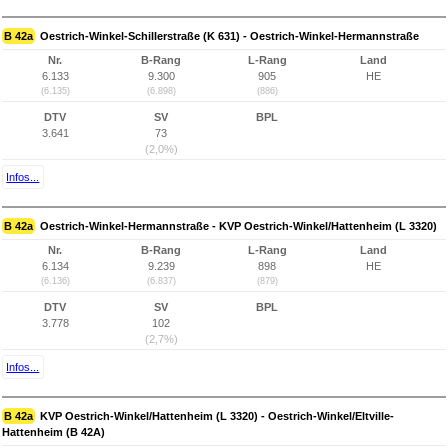
B 42a
Oestrich-Winkel-Schillerstraße (K 631) - Oestrich-Winkel-Hermannstraße
Nr.
B-Rang
L-Rang
Land
6.133
9.300
905
HE
(6.135)
(6.898)
(886)
DTV
SV
BPL
3.641
73
(2,0%)
Infos...
B 42a
Oestrich-Winkel-Hermannstraße - KVP Oestrich-Winkel/Hattenheim (L 3320)
Nr.
B-Rang
L-Rang
Land
6.134
9.239
898
HE
(6.136)
(6.837)
(879)
DTV
SV
BPL
3.778
102
(2,7%)
Infos...
B 42a
KVP Oestrich-Winkel/Hattenheim (L 3320) - Oestrich-Winkel/Eltville-
Hattenheim (B 42A)