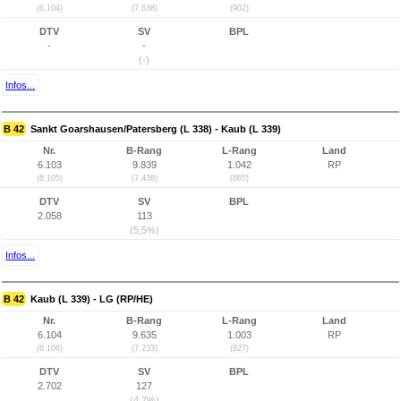
(6.104)
(7.638)
(902)
DTV
SV
BPL
-
-
(-)
Infos...
B 42
Sankt Goarshausen/Patersberg (L 338) - Kaub (L 339)
Nr.
B-Rang
L-Rang
Land
6.103
9.839
1.042
RP
(6.105)
(7.436)
(865)
DTV
SV
BPL
2.058
113
(5,5%)
Infos...
B 42
Kaub (L 339) - LG (RP/HE)
Nr.
B-Rang
L-Rang
Land
6.104
9.635
1.003
RP
(6.106)
(7.233)
(827)
DTV
SV
BPL
2.702
127
(4,7%)