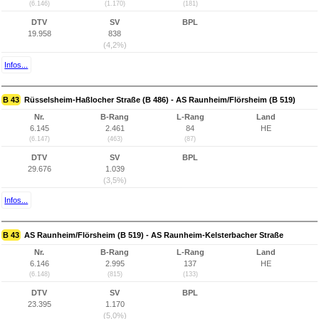
(6.146)
(1.170)
(181)
DTV
SV
BPL
19.958
838
(4,2%)
Infos...
B 43
Rüsselsheim-Haßlocher Straße (B 486) - AS Raunheim/Flörsheim (B 519)
Nr.
B-Rang
L-Rang
Land
6.145
2.461
84
HE
(6.147)
(463)
(87)
DTV
SV
BPL
29.676
1.039
(3,5%)
Infos...
B 43
AS Raunheim/Flörsheim (B 519) - AS Raunheim-Kelsterbacher Straße
Nr.
B-Rang
L-Rang
Land
6.146
2.995
137
HE
(6.148)
(815)
(133)
DTV
SV
BPL
23.395
1.170
(5,0%)