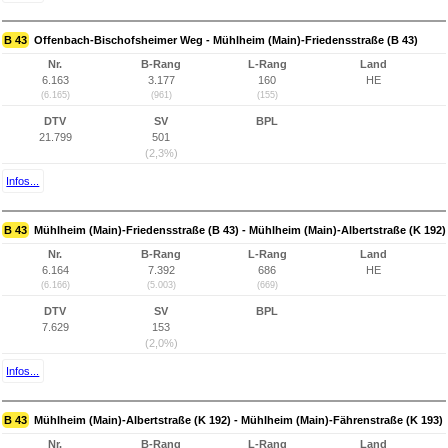
B 43
Offenbach-Bischofsheimer Weg - Mühlheim (Main)-Friedensstraße (B 43)
Nr.
B-Rang
L-Rang
Land
6.163
3.177
160
HE
(6.165)
(961)
(155)
DTV
SV
BPL
21.799
501
(2,3%)
Infos...
B 43
Mühlheim (Main)-Friedensstraße (B 43) - Mühlheim (Main)-Albertstraße (K 192)
Nr.
B-Rang
L-Rang
Land
6.164
7.392
686
HE
(6.166)
(5.003)
(669)
DTV
SV
BPL
7.629
153
(2,0%)
Infos...
B 43
Mühlheim (Main)-Albertstraße (K 192) - Mühlheim (Main)-Fährenstraße (K 193)
Nr.
B-Rang
L-Rang
Land