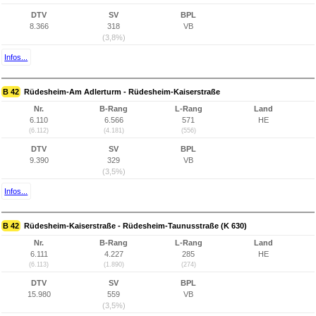
DTV
SV
BPL
8.366
318
VB
(3,8%)
Infos...
B 42
Rüdesheim-Am Adlerturm - Rüdesheim-Kaiserstraße
Nr.
B-Rang
L-Rang
Land
6.110
6.566
571
HE
(6.112)
(4.181)
(556)
DTV
SV
BPL
9.390
329
VB
(3,5%)
Infos...
B 42
Rüdesheim-Kaiserstraße - Rüdesheim-Taunusstraße (K 630)
Nr.
B-Rang
L-Rang
Land
6.111
4.227
285
HE
(6.113)
(1.890)
(274)
DTV
SV
BPL
15.980
559
VB
(3,5%)