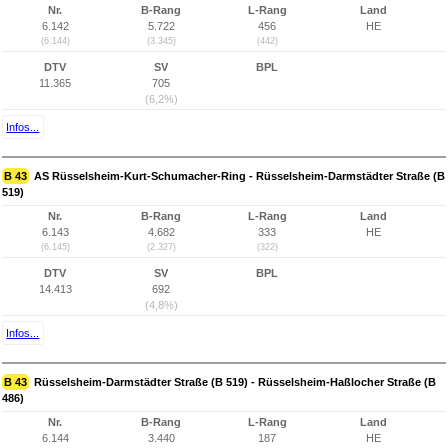
Nr.
B-Rang
L-Rang
Land
6.142
5.722
456
HE
(6.144)
(3.345)
(442)
DTV
SV
BPL
11.365
705
(6,2%)
Infos...
B 43
AS Rüsselsheim-Kurt-Schumacher-Ring - Rüsselsheim-Darmstädter Straße (B
519)
Nr.
B-Rang
L-Rang
Land
6.143
4.682
333
HE
(6.145)
(2.327)
(322)
DTV
SV
BPL
14.413
692
(4,8%)
Infos...
B 43
Rüsselsheim-Darmstädter Straße (B 519) - Rüsselsheim-Haßlocher Straße (B
486)
Nr.
B-Rang
L-Rang
Land
6.144
3.440
187
HE