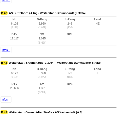
Infos...
B 42
AS Büttelborn (A 67) - Weiterstadt-Braunshardt (L 3094)
Nr.
B-Rang
L-Rang
Land
6.126
3.950
246
HE
(6.128)
(1.632)
(236)
DTV
SV
BPL
17.117
1.095
(6,4%)
Infos...
B 42
Weiterstadt-Braunshardt (L 3094) - Weiterstadt-Darmstädter Straße
Nr.
B-Rang
L-Rang
Land
6.127
3.328
173
HE
(6.129)
(1.077)
(168)
DTV
SV
BPL
20.656
1.301
(6,3%)
Infos...
B 42
Weiterstadt-Darmstädter Straße - AS Weiterstadt (A 5)