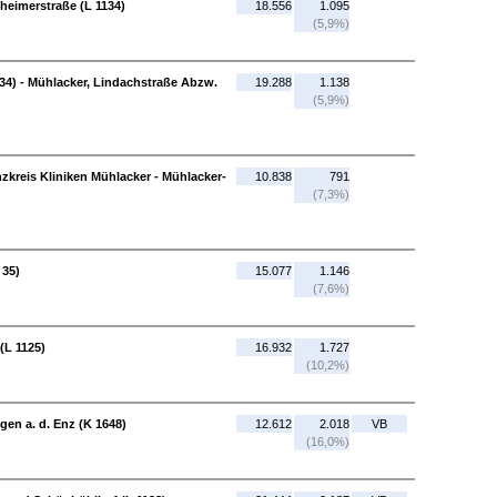
heimerstraße (L 1134)
18.556
1.095
(5,9%)
34) - Mühlacker, Lindachstraße Abzw.
19.288
1.138
(5,9%)
zkreis Kliniken Mühlacker - Mühlacker-
10.838
791
(7,3%)
 35)
15.077
1.146
(7,6%)
 (L 1125)
16.932
1.727
(10,2%)
ngen a. d. Enz (K 1648)
12.612
2.018
VB
(16,0%)