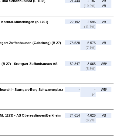
dt- und Schönbühlhof (L 1138)
21.444
2.187
VB
(10,2%)
VB
- Korntal-Münchingen (K 1701)
22.192
2.596
VB
(11,7%)
ttgart-Zuffenhausen (Gabelung) (B 27)
78.528
5.575
VB
(7,1%)
 (B 27) - Stuttgart-Zuffenhausen AS
52.847
3.065
WB*
(5,8%)
chswahl - Stuttgart-Berg Schwanenplatz
-
-
WB*
(-)
4/L 1193) - AS Oberesslingen/Berkheim
74.614
4.626
VB
(6,2%)