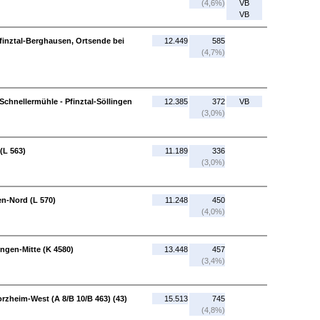
(4,6%)
VB
VB
finztal-Berghausen, Ortsende bei
12.449
585
(4,7%)
Schnellermühle - Pfinztal-Söllingen
12.385
372
VB
(3,0%)
(L 563)
11.189
336
(3,0%)
en-Nord (L 570)
11.248
450
(4,0%)
ingen-Mitte (K 4580)
13.448
457
(3,4%)
orzheim-West (A 8/B 10/B 463) (43)
15.513
745
(4,8%)