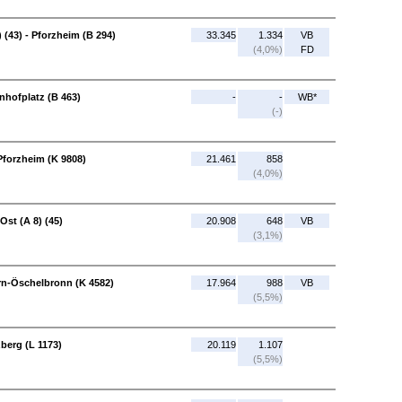
 (43) - Pforzheim (B 294)
33.345
1.334
VB
(4,0%)
FD
nhofplatz (B 463)
-
-
WB*
(-)
Pforzheim (K 9808)
21.461
858
(4,0%)
Ost (A 8) (45)
20.908
648
VB
(3,1%)
ern-Öschelbronn (K 4582)
17.964
988
VB
(5,5%)
berg (L 1173)
20.119
1.107
(5,5%)