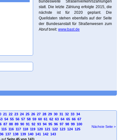
bundesweite Straßenverkehrszählungen
statt. Die letzte Zählung erfolgte 2015, die
nächste ist für 2020 geplant. Die
Quelldaten stehen ebenfalls auf der Seite
der Bundesanstalt für Straßenwesen zum
Abruf breit:
www.bast.de
0
21
22
23
24
25
26
27
28
29
30
31
32
33
34
53
54
55
56
57
58
59
60
61
62
63
64
65
66
67
6
87
88
89
90
91
92
93
94
95
96
97
98
99
100
Nächste Seite >
115
116
117
118
119
120
121
122
123
124
125
36
137
138
139
140
141
142
143
4
auf
Seite 45 von 143
)