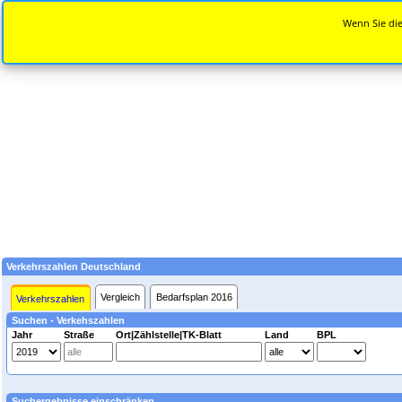
Wenn Sie die
Verkehrszahlen Deutschland
Vergleich
Bedarfsplan 2016
Verkehrszahlen
Suchen - Verkehszahlen
Jahr
Straße
Ort|Zählstelle|TK-Blatt
Land
BPL
Suchergebnisse einschränken