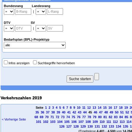
Bundesrang Landesrang
|
DTV SV
|
Bedarfsplan (BPL)-Projekttyp
Infos anzeigen
Suchbegriffe hervorheben
Verkehrszahlen 2019
Seite
1
2
3
4
5
6
7
8
9
10
11
12
13
14
15
16
17
18
19
2
35
36
37
38
39
40
41
42
43
44
45
46
47
48
49
50
51
52
68
69
70
71
72
73
74
75
76
77
78
79
80
81
82
83
84
85
8
< Vorherige Seite
101
102
103
104
105
106
107
108
109
110
111
112
113
114
126
127
128
129
130
131
132
133
134
135
1
(Ergebnisse
4.401
-
4.500
von
14.28