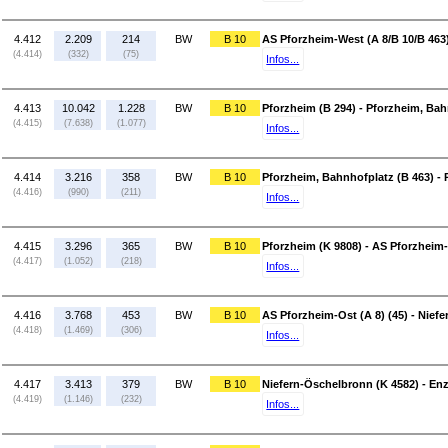
4.412
2.209
214
BW
B 10
AS Pforzheim-West (A 8/B 10/B 463)
(4.414)
(332)
(75)
Infos...
4.413
10.042
1.228
BW
B 10
Pforzheim (B 294) - Pforzheim, Bah
(4.415)
(7.638)
(1.077)
Infos...
4.414
3.216
358
BW
B 10
Pforzheim, Bahnhofplatz (B 463) - 
(4.416)
(990)
(211)
Infos...
4.415
3.296
365
BW
B 10
Pforzheim (K 9808) - AS Pforzheim-
(4.417)
(1.052)
(218)
Infos...
4.416
3.768
453
BW
B 10
AS Pforzheim-Ost (A 8) (45) - Nief
(4.418)
(1.469)
(306)
Infos...
4.417
3.413
379
BW
B 10
Niefern-Öschelbronn (K 4582) - Enz
(4.419)
(1.146)
(232)
Infos...