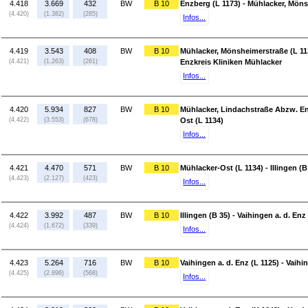
4.418
3.669
432
BW
B 10
Enzberg (L 1173) - Mühlacker, Möns
(4.420)
(1.382)
(285)
Infos...
4.419
3.543
408
BW
B 10
Mühlacker, Mönsheimerstraße (L 11
(4.421)
(1.263)
(261)
Enzkreis Kliniken Mühlacker
Infos...
4.420
5.934
827
BW
B 10
Mühlacker, Lindachstraße Abzw. En
(4.422)
(3.553)
(678)
Ost (L 1134)
Infos...
4.421
4.470
571
BW
B 10
Mühlacker-Ost (L 1134) - Illingen (B
(4.423)
(2.127)
(423)
Infos...
4.422
3.992
487
BW
B 10
Illingen (B 35) - Vaihingen a. d. Enz
(4.424)
(1.672)
(339)
Infos...
4.423
5.264
716
BW
B 10
Vaihingen a. d. Enz (L 1125) - Vaihi
(4.425)
(2.896)
(568)
Infos...