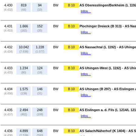
4.430
819
94
BW
B 10
AS Oberesslingen/Berkheim (L 1192)
(4.432)
(44)
(10)
Infos...
4.431
1.666
152
BW
B 10
Plochinger Dreieck (B 313) - AS Nas
(4.433)
(162)
(35)
Infos...
4.432
10.042
1.228
BW
B 10
AS Nassachtal (L 1192) - AS Uhinge
(4.434)
(7.638)
(1.077)
Infos...
4.433
1.234
124
BW
B 10
AS Uhingen-West (L 1192) - AS Uhi
(4.435)
(80)
(19)
Infos...
4.434
1.575
146
BW
B 10
AS Uhingen (B 297) - AS Eislingen a.
(4.436)
(139)
(31)
Infos...
4.435
2.494
248
BW
B 10
AS Eislingen a. d. Fils (L 1214/L 1
(4.437)
(482)
(106)
Infos...
4.436
4.899
648
BW
B 10
AS Salach/Näherhof (K 1404) - AS 
(4.438)
(2.539)
(500)