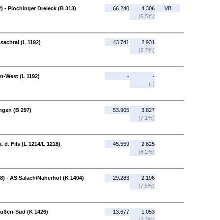
 - Plochinger Dreieck (B 313)
66.240
4.306
VB
(6,5%)
sachtal (L 1192)
43.741
2.931
(6,7%)
n-West (L 1192)
-
-
(-)
ngen (B 297)
53.905
3.827
(7,1%)
 d. Fils (L 1214/L 1218)
45.559
2.825
(6,2%)
218) - AS Salach/Näherhof (K 1404)
29.283
2.196
(7,5%)
Süßen-Süd (K 1426)
13.677
1.053
(7,7%)