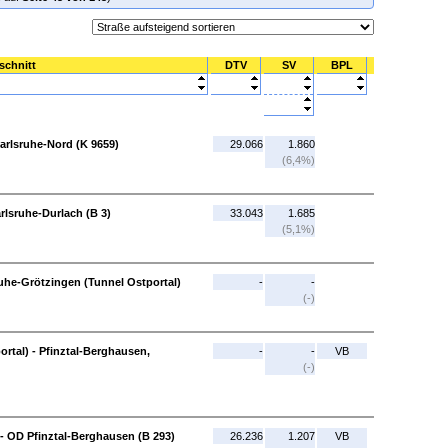
schnitt
DTV
SV
BPL
Karlsruhe-Nord (K 9659)
29.066
1.860
(6,4%)
rlsruhe-Durlach (B 3)
33.043
1.685
(5,1%)
ruhe-Grötzingen (Tunnel Ostportal)
-
-
(-)
rtal) - Pfinztal-Berghausen,
-
-
VB
(-)
- OD Pfinztal-Berghausen (B 293)
26.236
1.207
VB