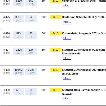
4.424
3.219
360
BW
B 10
Vaihingen a. d. Enz (K 1648) - Har
(4.426)
(993)
(213)
Infos...
4.425
3.131
346
BW
B 10
Hardt- und Schönbühlhof (L 1138) 
(4.427)
(925)
(199)
Infos...
4.426
513
60
BW
B 10
Korntal-Münchingen (K 1701) - Stu
(4.428)
(16)
(3)
Infos...
4.427
1.276
127
BW
B 10
Stuttgart-Zuffenhausen (Gabelung)
(4.429)
(84)
(20)
Friedrichswahl
Infos...
4.428
10.042
1.228
BW
B 10
Stuttgart-Zuffenhausen AS Friedri
(4.430)
(7.638)
(1.077)
(B 14/L 1193)
Infos...
4.429
594
66
BW
B 10
Stuttgart-Berg Schwanenplatz (B 1
(4.431)
(19)
(4)
(L 1192)
Infos...