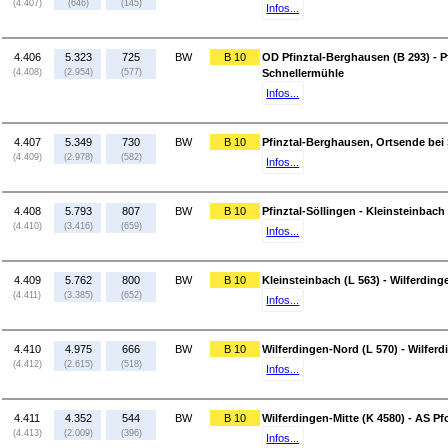
(4.407)
(646)
(145)
Infos...
4.406
5.323
725
BW
B 10
OD Pfinztal-Berghausen (B 293) - P
(4.408)
(2.954)
(577)
Schnellermühle
Infos...
4.407
5.349
730
BW
B 10
Pfinztal-Berghausen, Ortsende bei 
(4.409)
(2.978)
(582)
Infos...
4.408
5.793
807
BW
B 10
Pfinztal-Söllingen - Kleinsteinbach 
(4.410)
(3.416)
(659)
Infos...
4.409
5.762
800
BW
B 10
Kleinsteinbach (L 563) - Wilferding
(4.411)
(3.385)
(652)
Infos...
4.410
4.975
666
BW
B 10
Wilferdingen-Nord (L 570) - Wilferd
(4.412)
(2.615)
(518)
Infos...
4.411
4.352
544
BW
B 10
Wilferdingen-Mitte (K 4580) - AS Pf
(4.413)
(2.009)
(396)
Infos...