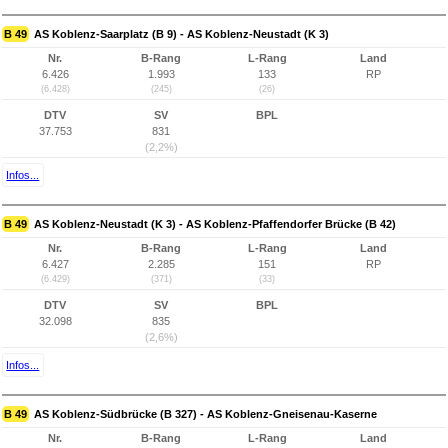
B 49
AS Koblenz-Saarplatz (B 9) - AS Koblenz-Neustadt (K 3)
Nr.
B-Rang
L-Rang
Land
6.426
1.993
133
RP
(6.428)
(245)
(26)
DTV
SV
BPL
37.753
831
(2,2%)
Infos...
B 49
AS Koblenz-Neustadt (K 3) - AS Koblenz-Pfaffendorfer Brücke (B 42)
Nr.
B-Rang
L-Rang
Land
6.427
2.285
151
RP
(6.429)
(371)
(33)
DTV
SV
BPL
32.098
835
(2,6%)
Infos...
B 49
AS Koblenz-Südbrücke (B 327) - AS Koblenz-Gneisenau-Kaserne
Nr.
B-Rang
L-Rang
Land