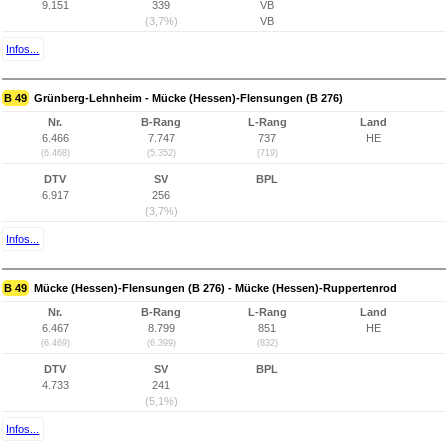
9.151
339
VB
(3,7%)
VB
Infos...
B 49
Grünberg-Lehnheim - Mücke (Hessen)-Flensungen (B 276)
Nr.
B-Rang
L-Rang
Land
6.466
7.747
737
HE
(6.468)
(5.352)
(719)
DTV
SV
BPL
6.917
256
(3,7%)
Infos...
B 49
Mücke (Hessen)-Flensungen (B 276) - Mücke (Hessen)-Ruppertenrod
Nr.
B-Rang
L-Rang
Land
6.467
8.799
851
HE
(6.469)
(6.399)
(832)
DTV
SV
BPL
4.733
241
(5,1%)
Infos...