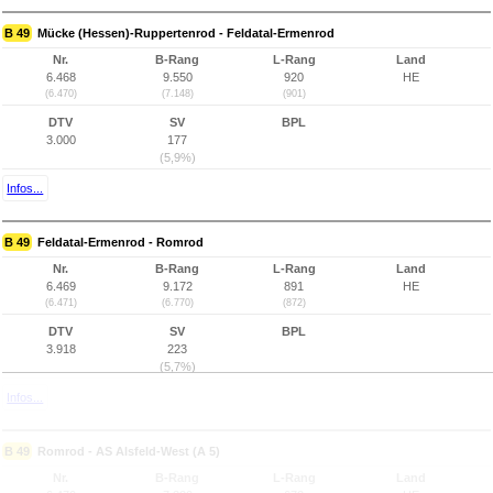
B 49
Mücke (Hessen)-Ruppertenrod - Feldatal-Ermenrod
Nr.
B-Rang
L-Rang
Land
6.468
9.550
920
HE
(6.470)
(7.148)
(901)
DTV
SV
BPL
3.000
177
(5,9%)
Infos...
B 49
Feldatal-Ermenrod - Romrod
Nr.
B-Rang
L-Rang
Land
6.469
9.172
891
HE
(6.471)
(6.770)
(872)
DTV
SV
BPL
3.918
223
(5,7%)
Infos...
B 49
Romrod - AS Alsfeld-West (A 5)
Nr.
B-Rang
L-Rang
Land