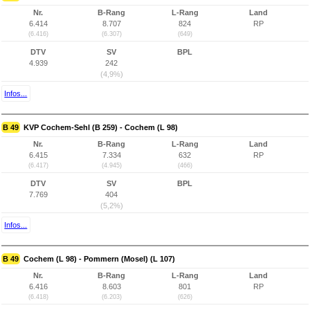
Nr.
B-Rang
L-Rang
Land
6.414
8.707
824
RP
(6.416)
(6.307)
(649)
DTV
SV
BPL
4.939
242
(4,9%)
Infos...
B 49
KVP Cochem-Sehl (B 259) - Cochem (L 98)
Nr.
B-Rang
L-Rang
Land
6.415
7.334
632
RP
(6.417)
(4.945)
(466)
DTV
SV
BPL
7.769
404
(5,2%)
Infos...
B 49
Cochem (L 98) - Pommern (Mosel) (L 107)
Nr.
B-Rang
L-Rang
Land
6.416
8.603
801
RP
(6.418)
(6.203)
(626)