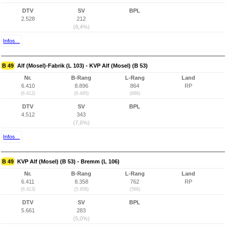
DTV
SV
BPL
2.528
212
(8,4%)
Infos...
B 49
Alf (Mosel)-Fabrik (L 103) - KVP Alf (Mosel) (B 53)
Nr.
B-Rang
L-Rang
Land
6.410
8.896
864
RP
(6.412)
(6.495)
(688)
DTV
SV
BPL
4.512
343
(7,6%)
Infos...
B 49
KVP Alf (Mosel) (B 53) - Bremm (L 106)
Nr.
B-Rang
L-Rang
Land
6.411
8.358
762
RP
(6.413)
(5.958)
(588)
DTV
SV
BPL
5.661
283
(5,0%)