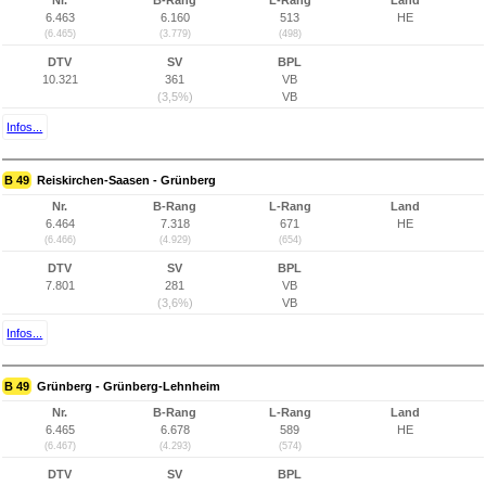
Nr.
B-Rang
L-Rang
Land
6.463
6.160
513
HE
(6.465)
(3.779)
(498)
DTV
SV
BPL
10.321
361
VB
(3,5%)
VB
Infos...
B 49
Reiskirchen-Saasen - Grünberg
Nr.
B-Rang
L-Rang
Land
6.464
7.318
671
HE
(6.466)
(4.929)
(654)
DTV
SV
BPL
7.801
281
VB
(3,6%)
VB
Infos...
B 49
Grünberg - Grünberg-Lehnheim
Nr.
B-Rang
L-Rang
Land
6.465
6.678
589
HE
(6.467)
(4.293)
(574)
DTV
SV
BPL