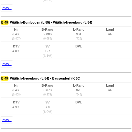
Infos...
B 49
Wittlich-Bombogen (L 55) - Wittlich-Neuerburg (L 54)
Nr.
B-Rang
L-Rang
Land
6.405
9.086
901
RP
(6.407)
(6.685)
(725)
DTV
SV
BPL
4.090
127
(3,1%)
Infos...
B 49
Wittlich-Neuerburg (L 54) - Bausendorf (K 30)
Nr.
B-Rang
L-Rang
Land
6.406
8.678
820
RP
(6.408)
(6.278)
(645)
DTV
SV
BPL
4.996
300
(6,0%)
Infos...