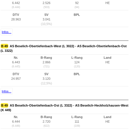
6.442
2.526
92
HE
(6.444)
(503)
(94)
DTV
SV
BPL
28.963
3.041
(10,5%)
Infos...
B 49
AS Beselich-Obertiefenbach-West (L 3022) - AS Beselich-Obertiefenbach-Ost
(L 3322)
Nr.
B-Rang
L-Rang
Land
6.443
2.866
124
HE
(6.445)
(721)
(120)
DTV
SV
BPL
24.957
3.120
(12,5%)
Infos...
B 49
AS Beselich-Obertiefenbach-Ost (L 3322) - AS Beselich-Heckholzhausen-West
(K 449)
Nr.
B-Rang
L-Rang
Land
6.444
2.720
111
HE
(6.446)
(622)
(109)