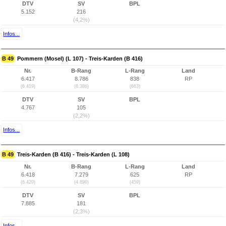
DTV
SV
BPL
5.152
216
(4,2%)
Infos...
B 49
Pommern (Mosel) (L 107) - Treis-Karden (B 416)
Nr.
B-Rang
L-Rang
Land
6.417
8.786
838
RP
(6.419)
(6.386)
(663)
DTV
SV
BPL
4.767
105
(2,2%)
Infos...
B 49
Treis-Karden (B 416) - Treis-Karden (L 108)
Nr.
B-Rang
L-Rang
Land
6.418
7.279
625
RP
(6.420)
(4.890)
(459)
DTV
SV
BPL
7.885
181
(2,3%)
Infos...