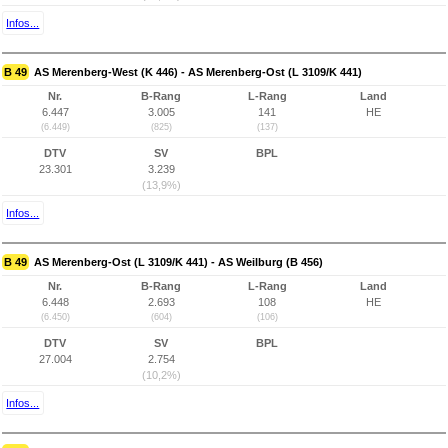
Infos...
B 49
AS Merenberg-West (K 446) - AS Merenberg-Ost (L 3109/K 441)
Nr.
B-Rang
L-Rang
Land
6.447
3.005
141
HE
(6.449)
(825)
(137)
DTV
SV
BPL
23.301
3.239
(13,9%)
Infos...
B 49
AS Merenberg-Ost (L 3109/K 441) - AS Weilburg (B 456)
Nr.
B-Rang
L-Rang
Land
6.448
2.693
108
HE
(6.450)
(604)
(106)
DTV
SV
BPL
27.004
2.754
(10,2%)
Infos...