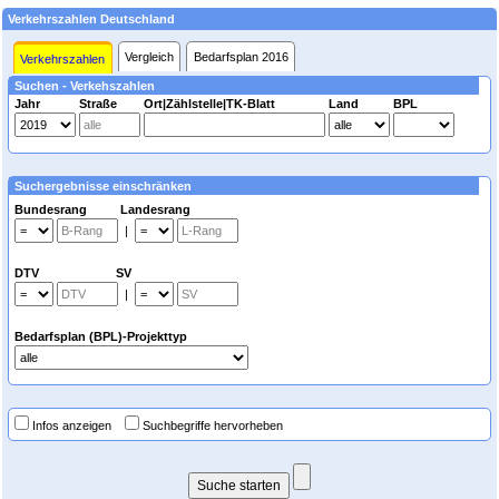
Verkehrszahlen Deutschland
Vergleich
Bedarfsplan 2016
Verkehrszahlen
Suchen - Verkehszahlen
Jahr
Straße
Ort|Zählstelle|TK-Blatt
Land
BPL
Suchergebnisse einschränken
Bundesrang Landesrang
|
DTV SV
|
Bedarfsplan (BPL)-Projekttyp
Infos anzeigen
Suchbegriffe hervorheben