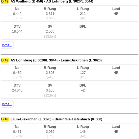
B 49
AS Weilburg (B 456) - AS Löhnberg (L 3020/L 3044)
Nr.
B-Rang
L-Rang
Land
6.449
3.671
212
HE
(6.451)
(1.384)
(203)
DTV
SV
BPL
18.544
2.503
(13,5%)
Infos...
B 49
AS Löhnberg (L 3020/L 3044) - Leun-Biskirchen (L 3020)
Nr.
B-Rang
L-Rang
Land
6.450
2.895
127
HE
(6.452)
(743)
(123)
DTV
SV
BPL
24.643
3.105
FD
(12,6%)
Infos...
B 49
Leun-Biskirchen (L 3020) - Braunfels-Tiefenbach (K 380)
Nr.
B-Rang
L-Rang
Land
6.451
3.069
148
HE
(6.453)
(875)
(144)