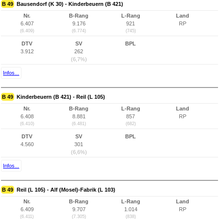
B 49
Bausendorf (K 30) - Kinderbeuern (B 421)
Nr.
B-Rang
L-Rang
Land
6.407
9.176
921
RP
(6.409)
(6.774)
(745)
DTV
SV
BPL
3.912
262
(6,7%)
Infos...
B 49
Kinderbeuern (B 421) - Reil (L 105)
Nr.
B-Rang
L-Rang
Land
6.408
8.881
857
RP
(6.410)
(6.481)
(682)
DTV
SV
BPL
4.560
301
(6,6%)
Infos...
B 49
Reil (L 105) - Alf (Mosel)-Fabrik (L 103)
Nr.
B-Rang
L-Rang
Land
6.409
9.707
1.014
RP
(6.411)
(7.305)
(838)