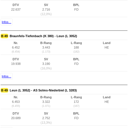
DTV
SV
BPL
22.637
2.716
FD
(12,0%)
Infos...
B 49
Braunfels-Tiefenbach (K 380) - Leun (L 3052)
Nr.
B-Rang
L-Rang
Land
6.452
3.443
188
HE
(6.454)
(1.173)
(182)
DTV
SV
BPL
19.938
3.190
FD
(16,0%)
Infos...
B 49
Leun (L 3052) - AS Solms-Niederbiel (L 3283)
Nr.
B-Rang
L-Rang
Land
6.453
3.322
172
HE
(6.455)
(1.071)
(167)
DTV
SV
BPL
20.689
2.752
FD
(13,3%)