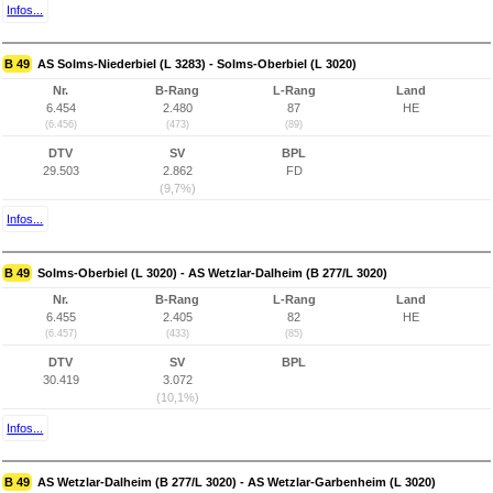
Infos...
B 49
AS Solms-Niederbiel (L 3283) - Solms-Oberbiel (L 3020)
Nr.
B-Rang
L-Rang
Land
6.454
2.480
87
HE
(6.456)
(473)
(89)
DTV
SV
BPL
29.503
2.862
FD
(9,7%)
Infos...
B 49
Solms-Oberbiel (L 3020) - AS Wetzlar-Dalheim (B 277/L 3020)
Nr.
B-Rang
L-Rang
Land
6.455
2.405
82
HE
(6.457)
(433)
(85)
DTV
SV
BPL
30.419
3.072
(10,1%)
Infos...
B 49
AS Wetzlar-Dalheim (B 277/L 3020) - AS Wetzlar-Garbenheim (L 3020)