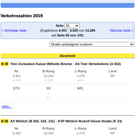
Verkehrszahlen 2019
Seite
< Vorherige Seite
(Ergebnisse
6.401
-
6.500
von
14.284
Nächste Seite >
auf
Seite 65 von 143
)
Abschnitt
B 49
Trier-Zurlauben-Kaiser-Wilhelm-Brücke - AS Trier-Verteilerkreis (A 602)
Nr.
B-Rang
L-Rang
Land
6.401
10.042
1.079
RP
(6.403)
(7.638)
(902)
DTV
SV
BPL
-
-
(-)
Infos...
B 49
AS Wittlich (B 50/L 52/L 141) - KVP Wittlich-Rudolf-Diesel-Straße (K 23)
Nr.
B-Rang
L-Rang
Land
6.402
10.042
1.079
RP