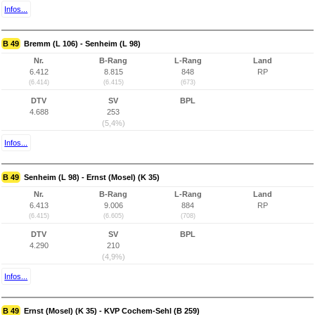
Infos...
B 49
Bremm (L 106) - Senheim (L 98)
Nr.
B-Rang
L-Rang
Land
6.412
8.815
848
RP
(6.414)
(6.415)
(673)
DTV
SV
BPL
4.688
253
(5,4%)
Infos...
B 49
Senheim (L 98) - Ernst (Mosel) (K 35)
Nr.
B-Rang
L-Rang
Land
6.413
9.006
884
RP
(6.415)
(6.605)
(708)
DTV
SV
BPL
4.290
210
(4,9%)
Infos...
B 49
Ernst (Mosel) (K 35) - KVP Cochem-Sehl (B 259)