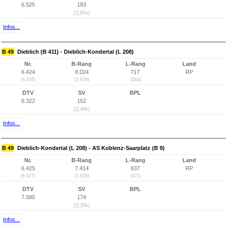
6.525
183
(2,8%)
Infos...
B 49
Dieblich (B 411) - Dieblich-Kondertal (L 208)
Nr.
B-Rang
L-Rang
Land
6.424
8.024
717
RP
(6.426)
(5.626)
(544)
DTV
SV
BPL
6.322
152
(2,4%)
Infos...
B 49
Dieblich-Kondertal (L 208) - AS Koblenz-Saarplatz (B 9)
Nr.
B-Rang
L-Rang
Land
6.425
7.414
637
RP
(6.427)
(5.025)
(471)
DTV
SV
BPL
7.580
174
(2,3%)
Infos...