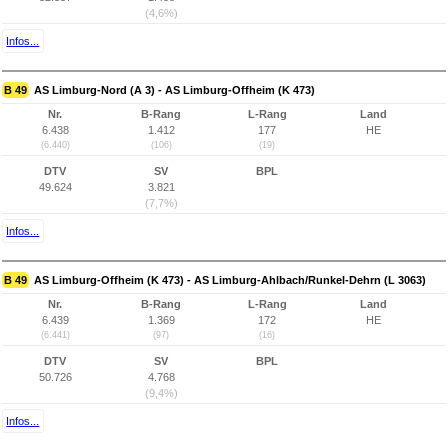
(4,6%)
Infos...
B 49
AS Limburg-Nord (A 3) - AS Limburg-Offheim (K 473)
Nr.
B-Rang
L-Rang
Land
6.438
1.412
177
HE
(6.440)
(106)
(19)
DTV
SV
BPL
49.624
3.821
(7,7%)
Infos...
B 49
AS Limburg-Offheim (K 473) - AS Limburg-Ahlbach/Runkel-Dehrn (L 3063)
Nr.
B-Rang
L-Rang
Land
6.439
1.369
172
HE
(6.441)
(97)
(16)
DTV
SV
BPL
50.726
4.768
(9,4%)
Infos...