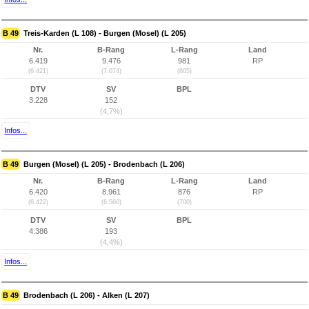
B 49
Treis-Karden (L 108) - Burgen (Mosel) (L 205)
Nr.
B-Rang
L-Rang
Land
6.419
9.476
981
RP
(6.421)
(7.074)
(805)
DTV
SV
BPL
3.228
152
(4,7%)
Infos...
B 49
Burgen (Mosel) (L 205) - Brodenbach (L 206)
Nr.
B-Rang
L-Rang
Land
6.420
8.961
876
RP
(6.422)
(6.560)
(700)
DTV
SV
BPL
4.386
193
(4,4%)
Infos...
B 49
Brodenbach (L 206) - Alken (L 207)