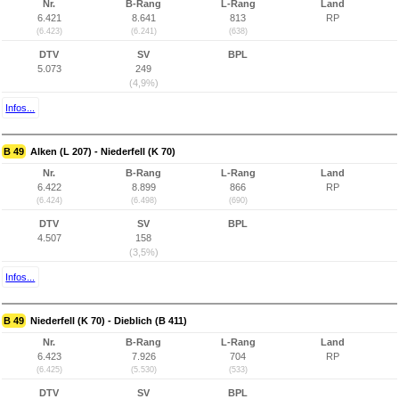
Nr.
B-Rang
L-Rang
Land
6.421
8.641
813
RP
(6.423)
(6.241)
(638)
DTV
SV
BPL
5.073
249
(4,9%)
Infos...
B 49
Alken (L 207) - Niederfell (K 70)
Nr.
B-Rang
L-Rang
Land
6.422
8.899
866
RP
(6.424)
(6.498)
(690)
DTV
SV
BPL
4.507
158
(3,5%)
Infos...
B 49
Niederfell (K 70) - Dieblich (B 411)
Nr.
B-Rang
L-Rang
Land
6.423
7.926
704
RP
(6.425)
(5.530)
(533)
DTV
SV
BPL