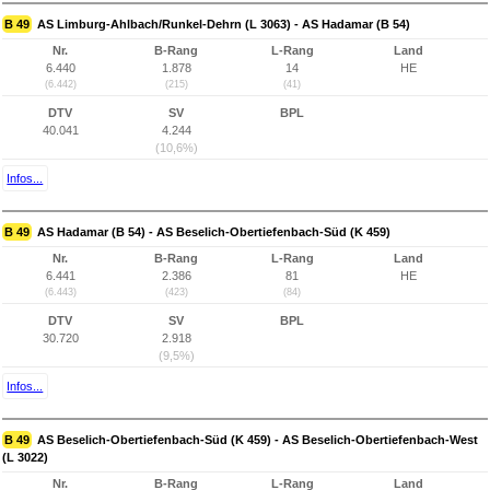
B 49
AS Limburg-Ahlbach/Runkel-Dehrn (L 3063) - AS Hadamar (B 54)
Nr.
B-Rang
L-Rang
Land
6.440
1.878
14
HE
(6.442)
(215)
(41)
DTV
SV
BPL
40.041
4.244
(10,6%)
Infos...
B 49
AS Hadamar (B 54) - AS Beselich-Obertiefenbach-Süd (K 459)
Nr.
B-Rang
L-Rang
Land
6.441
2.386
81
HE
(6.443)
(423)
(84)
DTV
SV
BPL
30.720
2.918
(9,5%)
Infos...
B 49
AS Beselich-Obertiefenbach-Süd (K 459) - AS Beselich-Obertiefenbach-West
(L 3022)
Nr.
B-Rang
L-Rang
Land