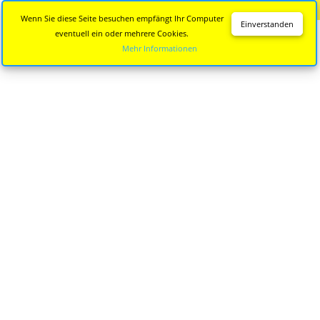
Diese Seite wird nicht mehr aktualisiert.
Zur neuen Seite
Wenn Sie diese Seite besuchen empfängt Ihr Computer
Einverstanden
eventuell ein oder mehrere Cookies.
Mehr Informationen