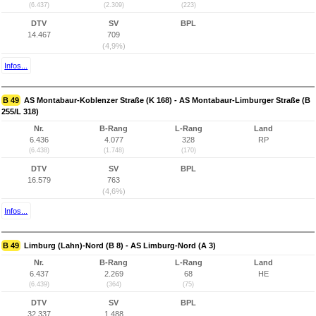
(6.437)
(2.309)
(223)
DTV
SV
BPL
14.467
709
(4,9%)
Infos...
B 49
AS Montabaur-Koblenzer Straße (K 168) - AS Montabaur-Limburger Straße (B
255/L 318)
Nr.
B-Rang
L-Rang
Land
6.436
4.077
328
RP
(6.438)
(1.748)
(170)
DTV
SV
BPL
16.579
763
(4,6%)
Infos...
B 49
Limburg (Lahn)-Nord (B 8) - AS Limburg-Nord (A 3)
Nr.
B-Rang
L-Rang
Land
6.437
2.269
68
HE
(6.439)
(364)
(75)
DTV
SV
BPL
32.337
1.488