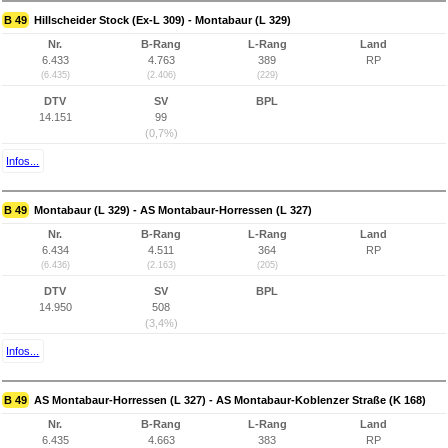
B 49
Hillscheider Stock (Ex-L 309) - Montabaur (L 329)
Nr.
B-Rang
L-Rang
Land
6.433
4.763
389
RP
(6.435)
(2.406)
(229)
DTV
SV
BPL
14.151
99
(0,7%)
Infos...
B 49
Montabaur (L 329) - AS Montabaur-Horressen (L 327)
Nr.
B-Rang
L-Rang
Land
6.434
4.511
364
RP
(6.436)
(2.163)
(205)
DTV
SV
BPL
14.950
508
(3,4%)
Infos...
B 49
AS Montabaur-Horressen (L 327) - AS Montabaur-Koblenzer Straße (K 168)
Nr.
B-Rang
L-Rang
Land
6.435
4.663
383
RP