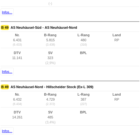
(-)
Infos...
B 49
AS Neuhäusel-Süd - AS Neuhäusel-Nord
Nr.
B-Rang
L-Rang
Land
6.431
5.815
480
RP
(6.433)
(3.438)
(316)
DTV
SV
BPL
11.141
323
(2,9%)
Infos...
B 49
AS Neuhäusel-Nord - Hillscheider Stock (Ex-L 309)
Nr.
B-Rang
L-Rang
Land
6.432
4.729
387
RP
(6.434)
(2.372)
(227)
DTV
SV
BPL
14.261
485
(3,4%)
Infos...