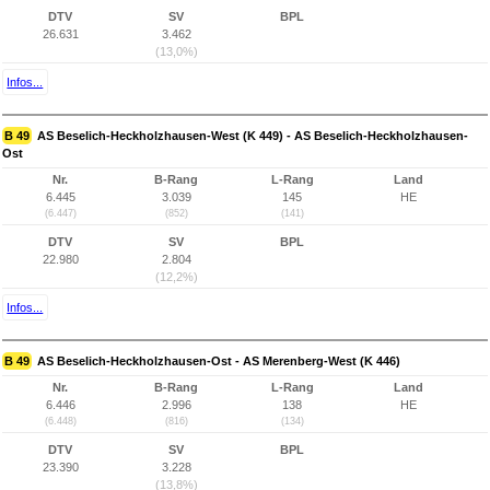
DTV
SV
BPL
26.631
3.462
(13,0%)
Infos...
B 49
AS Beselich-Heckholzhausen-West (K 449) - AS Beselich-Heckholzhausen-
Ost
Nr.
B-Rang
L-Rang
Land
6.445
3.039
145
HE
(6.447)
(852)
(141)
DTV
SV
BPL
22.980
2.804
(12,2%)
Infos...
B 49
AS Beselich-Heckholzhausen-Ost - AS Merenberg-West (K 446)
Nr.
B-Rang
L-Rang
Land
6.446
2.996
138
HE
(6.448)
(816)
(134)
DTV
SV
BPL
23.390
3.228
(13,8%)