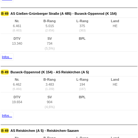
B 49
AS Gießen-Grünberger Straße (A 485) - Buseck-Oppenrod (K 154)
Nr.
B-Rang
L-Rang
Land
6.461
5.015
375
HE
(6.463)
(2.654)
(363)
DTV
SV
BPL
13.340
734
(5,5%)
Infos...
B 49
Buseck-Oppenrod (K 154) - AS Reiskirchen (A 5)
Nr.
B-Rang
L-Rang
Land
6.462
3.483
194
HE
(6.464)
(1.209)
(187)
DTV
SV
BPL
19.654
904
(4,6%)
Infos...
B 49
AS Reiskirchen (A 5) - Reiskirchen-Saasen