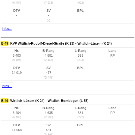
(6.404)
(7.638)
(902)
DTV
SV
BPL
-
-
(-)
Infos...
B 49
KVP Wittlich-Rudolf-Diesel-Straße (K 23) - Wittlich-Lüxem (K 24)
Nr.
B-Rang
L-Rang
Land
6.403
4.801
393
RP
(6.405)
(2.443)
(233)
DTV
SV
BPL
14.019
477
(3,4%)
Infos...
B 49
Wittlich-Lüxem (K 24) - Wittlich-Bombogen (L 55)
Nr.
B-Rang
L-Rang
Land
6.404
4.635
381
RP
(6.406)
(2.283)
(222)
DTV
SV
BPL
14.568
481
(3,3%)