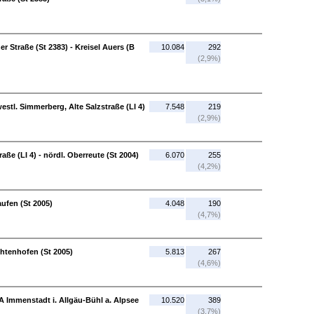
er Straße (St 2383) - Kreisel Auers (B
10.084
292
(2,9%)
westl. Simmerberg, Alte Salzstraße (LI 4)
7.548
219
(2,9%)
aße (LI 4) - nördl. Oberreute (St 2004)
6.070
255
(4,2%)
aufen (St 2005)
4.048
190
(4,7%)
chtenhofen (St 2005)
5.813
267
(4,6%)
A Immenstadt i. Allgäu-Bühl a. Alpsee
10.520
389
(3,7%)