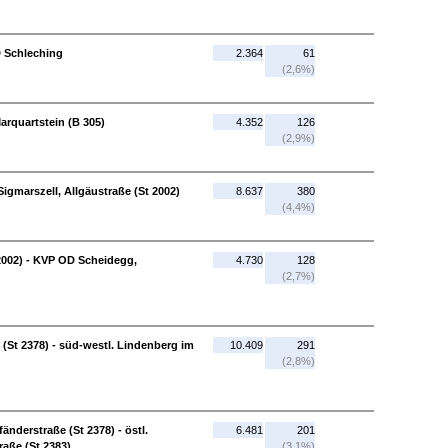
D Schleching
2.364
61
(2,6%)
arquartstein (B 305)
4.352
126
(2,9%)
Sigmarszell, Allgäustraße (St 2002)
8.637
380
(4,4%)
 2002) - KVP OD Scheidegg,
4.730
128
(2,7%)
St 2378) - süd-westl. Lindenberg im
10.409
291
(2,8%)
änderstraße (St 2378) - östl.
6.481
201
raße (St 2383)
(3,1%)