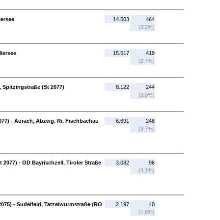
iersee
14.503
464
(3,2%)
liersee
15.517
419
(2,7%)
, Spitzingstraße (St 2077)
8.122
244
(3,0%)
2077) - Aurach, Abzwg. Ri. Fischbachau
6.691
248
(3,7%)
2077) - OD Bayrischzell, Tiroler Straße
3.082
96
(3,1%)
 2075) - Sudelfeld, Tatzelwurmstraße (RO
2.197
40
(1,8%)