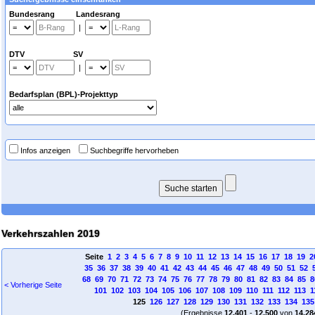
Bundesrang Landesrang
|
DTV SV
|
Bedarfsplan (BPL)-Projekttyp
Infos anzeigen
Suchbegriffe hervorheben
Verkehrszahlen 2019
Seite
1
2
3
4
5
6
7
8
9
10
11
12
13
14
15
16
17
18
19
2
35
36
37
38
39
40
41
42
43
44
45
46
47
48
49
50
51
52
68
69
70
71
72
73
74
75
76
77
78
79
80
81
82
83
84
85
8
< Vorherige Seite
101
102
103
104
105
106
107
108
109
110
111
112
113
1
125
126
127
128
129
130
131
132
133
134
135
(Ergebnisse
12.401
-
12.500
von
14.28