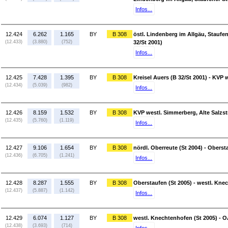
Infos...
12.424
6.262
1.165
BY
B 308
östl. Lindenberg im Allgäu, Staufen
(12.433)
(3.880)
(752)
32/St 2001)
Infos...
12.425
7.428
1.395
BY
B 308
Kreisel Auers (B 32/St 2001) - KVP 
(12.434)
(5.039)
(982)
Infos...
12.426
8.159
1.532
BY
B 308
KVP westl. Simmerberg, Alte Salzstr
(12.435)
(5.760)
(1.119)
Infos...
12.427
9.106
1.654
BY
B 308
nördl. Oberreute (St 2004) - Oberst
(12.436)
(6.705)
(1.241)
Infos...
12.428
8.287
1.555
BY
B 308
Oberstaufen (St 2005) - westl. Kne
(12.437)
(5.887)
(1.142)
Infos...
12.429
6.074
1.127
BY
B 308
westl. Knechtenhofen (St 2005) - O
(12.438)
(3.693)
(714)