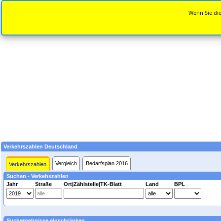
Wenn Sie die
Verkehrszahlen Deutschland
Vergleich
Bedarfsplan 2016
Verkehrszahlen
Suchen - Verkehszahlen
Jahr
Straße
Ort|Zählstelle|TK-Blatt
Land
BPL
Suchergebnisse einschränken