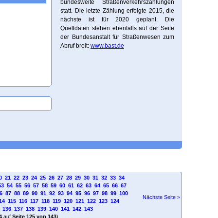
bundesweite Straßenverkehrszählungen
statt. Die letzte Zählung erfolgte 2015, die
nächste ist für 2020 geplant. Die
Quelldaten stehen ebenfalls auf der Seite
der Bundesanstalt für Straßenwesen zum
Abruf breit:
www.bast.de
0
21
22
23
24
25
26
27
28
29
30
31
32
33
34
53
54
55
56
57
58
59
60
61
62
63
64
65
66
67
6
87
88
89
90
91
92
93
94
95
96
97
98
99
100
Nächste Seite >
14
115
116
117
118
119
120
121
122
123
124
136
137
138
139
140
141
142
143
4
auf
Seite 125 von 143
)