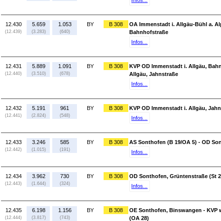
Infos...
12.430
5.659
1.053
BY
B 308
OA Immenstadt i. Allgäu-Bühl a. Al
(12.439)
(3.283)
(640)
Bahnhofstraße
Infos...
12.431
5.889
1.091
BY
B 308
KVP OD Immenstadt i. Allgäu, Bahn
(12.440)
(3.510)
(678)
Allgäu, Jahnstraße
Infos...
12.432
5.191
961
BY
B 308
KVP OD Immenstadt i. Allgäu, Jahns
(12.441)
(2.824)
(548)
Infos...
12.433
3.246
585
BY
B 308
AS Sonthofen (B 19/OA 5) - OD Son
(12.442)
(1.015)
(191)
Infos...
12.434
3.962
730
BY
B 308
OD Sonthofen, Grüntenstraße (St 
(12.443)
(1.644)
(324)
Infos...
12.435
6.198
1.156
BY
B 308
OE Sonthofen, Binswangen - KVP w
(12.444)
(3.817)
(743)
(OA 28)