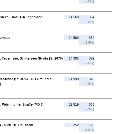
(2,0%)
rücke - südl. OA Tegernsee
14.560
364
(2,5%)
gernsee
14.560
364
(2,5%)
Tegernsee, Schlierseer Straße (St 2076)
14.305
372
(2,6%)
r Straße (St 2076) - OD Gmund a.
14.990
375
)
(2,5%)
g, Wörnmühler Straße (MD 8)
22.519
653
(2,9%)
) - südl. OE Hausham
8.352
125
(1,5%)