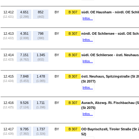
12.412
4.651
852
BY
B 307
südl. OE Hausham - nördl. OE Schl
(12.421)
(2.298)
(442)
Infos...
12.413
4.351
798
BY
B 307
nördl. OE Schliersee - südl. OE Sch
(12.422)
(2.008)
(390)
Infos...
12.414
7.151
1.345
BY
B 307
südl. OE Schliersee - östl. Neuhaus
(12.423)
(4.762)
(932)
Infos...
12.415
7.848
1.478
BY
B 307
östl. Neuhaus, Spitzingstraße (St 
(12.424)
(5.453)
(1.065)
(St 2077)
Infos...
12.416
9.526
1.711
BY
B 307
Aurach, Abzwg. Ri. Fischbachau (St 
(12.425)
(7.124)
(1.298)
(St 2075)
Infos...
12.417
9.795
1.737
BY
B 307
OD Bayrischzell, Tiroler Straße (St
(12.426)
(7.392)
(1.324)
52)