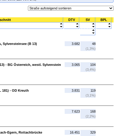
schnitt
DTV
SV
BPL
s, Sylvensteinsee (B 13)
3.682
48
(1,3%)
13) - BG Österreich, westl. Sylvenstein
3.065
104
(3,4%)
L 181) - OD Kreuth
3.831
119
(3,1%)
7.623
168
(2,2%)
ttach-Egern, Rottachbrücke
16.451
329