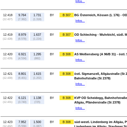
Infos...
12.418
9.764
1.731
BY
B 307
BG Österreich, Kössen (L 176) - O
(12.427)
(7.362)
(1.318)
Infos...
12.419
8.979
1.637
BY
B 307
OD Schleching - Wuhrbichl, südl. M
(12.428)
(6.578)
(1.224)
Infos...
12.420
6.921
1.295
BY
B 308
AS Weißensberg (A 96/B 31) - östl. 
(12.429)
(4.534)
(882)
Infos...
12.421
8.801
1.615
BY
B 308
östl. Sigmarszell, Allgäustraße (St
(12.430)
(6.401)
(1.202)
Bahnhofstraße (St 2378)
Infos...
12.422
6.121
1.138
BY
B 308
KVP OD Scheidegg, Bahnhofstraße (
(12.431)
(3.740)
(725)
Allgäu, Pfänderstraße (St 2378)
Infos...
12.423
7.952
1.500
BY
B 308
süd-westl. Lindenberg im Allgäu, Pf
(12.432)
(5.556)
(1.087)
Lindenberg im Allgäu, Staufener St