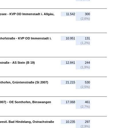
psee - KVP OD Immenstadt i. Allgäu,
11.542
300
(2,6%)
hofstraße - KVP OD Immenstadt i.
10.951
131
(1,2%)
traße - AS Stein (B 19)
12.841
244
(1,9%)
thofen, Grüntenstraße (St 2007)
21.215
530
(2,5%)
2007) - OE Sonthofen, Binswangen
17.068
461
(2,7%)
estl. Bad Hindelang, Ostrachstraße
10.235
297
(2,9%)