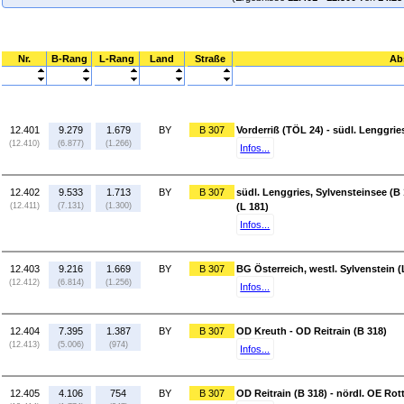
Nr.
B-Rang
L-Rang
Land
Straße
Ab
12.401
9.279
1.679
BY
B 307
Vorderriß (TÖL 24) - südl. Lenggrie
(12.410)
(6.877)
(1.266)
Infos...
12.402
9.533
1.713
BY
B 307
südl. Lenggries, Sylvensteinsee (B 
(12.411)
(7.131)
(1.300)
(L 181)
Infos...
12.403
9.216
1.669
BY
B 307
BG Österreich, westl. Sylvenstein (
(12.412)
(6.814)
(1.256)
Infos...
12.404
7.395
1.387
BY
B 307
OD Kreuth - OD Reitrain (B 318)
(12.413)
(5.006)
(974)
Infos...
12.405
4.106
754
BY
B 307
OD Reitrain (B 318) - nördl. OE Ro