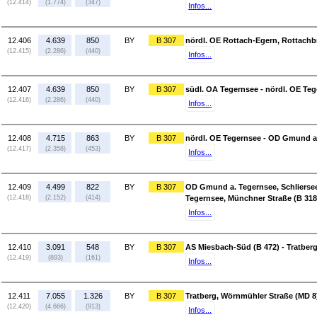
(12.414)
(1.774)
(347)
Infos...
12.406
4.639
850
BY
B 307
nördl. OE Rottach-Egern, Rottachb
(12.415)
(2.286)
(440)
Infos...
12.407
4.639
850
BY
B 307
südl. OA Tegernsee - nördl. OE Te
(12.416)
(2.286)
(440)
Infos...
12.408
4.715
863
BY
B 307
nördl. OE Tegernsee - OD Gmund a. 
(12.417)
(2.358)
(453)
Infos...
12.409
4.499
822
BY
B 307
OD Gmund a. Tegernsee, Schliersee
(12.418)
(2.152)
(414)
Tegernsee, Münchner Straße (B 318
Infos...
12.410
3.091
548
BY
B 307
AS Miesbach-Süd (B 472) - Tratber
(12.419)
(893)
(161)
Infos...
12.411
7.055
1.326
BY
B 307
Tratberg, Wörnmühler Straße (MD 8
(12.420)
(4.666)
(913)
Infos...