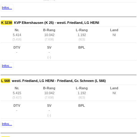
Infos...
K 3238
KVP Elkershausen (K 25) - westl. Friedland, LG HE/NI
Nr.
B-Rang
L-Rang
Land
5.414
10.042
1.192
NI
(5.416)
(7.638)
(923)
DTV
SV
BPL
-
-
(-)
Infos...
L 568
westl. Friedland, LG HE/NI - Friedland, Gr. Schneen (L 566)
Nr.
B-Rang
L-Rang
Land
5.415
10.042
1.192
NI
(5.417)
(7.638)
(923)
DTV
SV
BPL
-
-
(-)
Infos...