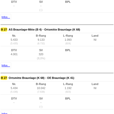
DTV
SV
BPL
-
-
(-)
Infos...
B 27
AS Braunlage-Mitte (B 4) - Ortsmitte Braunlage (K 68)
Nr.
B-Rang
L-Rang
Land
5.433
9.133
1.093
NI
(5.435)
(6.732)
(824)
DTV
SV
BPL
4.001
320
(8,0%)
Infos...
B 27
Ortsmitte Braunlage (K 68) - OE Braunlage (K 41)
Nr.
B-Rang
L-Rang
Land
5.434
10.042
1.192
NI
(5.436)
(7.638)
(923)
DTV
SV
BPL
-
-
(-)
Infos...