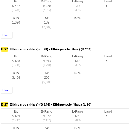
Nr.
B-Rang
L-Rang
Land
5.437
9.920
547
ST
(5.439)
(7.517)
(481)
DTV
SV
BPL
1.690
132
(7,8%)
Infos...
B 27
Elbingerode (Harz) (L 98) - Elbingerode (Harz) (B 244)
Nr.
B-Rang
L-Rang
Land
5.438
9.393
473
ST
(5.440)
(6.991)
(407)
DTV
SV
BPL
3.434
203
(5,9%)
Infos...
B 27
Elbingerode (Harz) (B 244) - Elbingerode (Harz) (L 96)
Nr.
B-Rang
L-Rang
Land
5.439
9.522
489
ST
(5.441)
(7.120)
(423)
DTV
SV
BPL