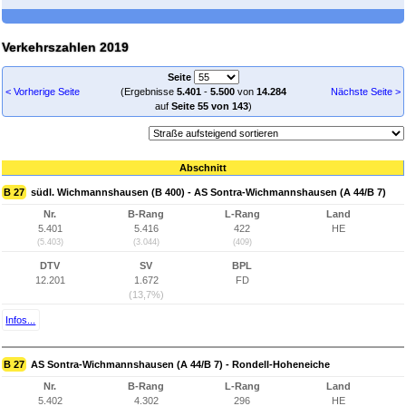
Verkehrszahlen 2019
Seite
< Vorherige Seite
(Ergebnisse
5.401
-
5.500
von
14.284
Nächste Seite >
auf
Seite 55 von 143
)
Abschnitt
B 27
südl. Wichmannshausen (B 400) - AS Sontra-Wichmannshausen (A 44/B 7)
Nr.
B-Rang
L-Rang
Land
5.401
5.416
422
HE
(5.403)
(3.044)
(409)
DTV
SV
BPL
12.201
1.672
FD
(13,7%)
Infos...
B 27
AS Sontra-Wichmannshausen (A 44/B 7) - Rondell-Hoheneiche
Nr.
B-Rang
L-Rang
Land
5.402
4.302
296
HE