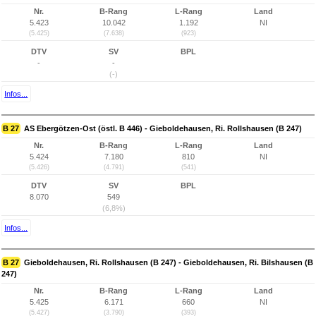
Nr.
B-Rang
L-Rang
Land
5.423
10.042
1.192
NI
(5.425)
(7.638)
(923)
DTV
SV
BPL
-
-
(-)
Infos...
B 27
AS Ebergötzen-Ost (östl. B 446) - Gieboldehausen, Ri. Rollshausen (B 247)
Nr.
B-Rang
L-Rang
Land
5.424
7.180
810
NI
(5.426)
(4.791)
(541)
DTV
SV
BPL
8.070
549
(6,8%)
Infos...
B 27
Gieboldehausen, Ri. Rollshausen (B 247) - Gieboldehausen, Ri. Bilshausen (B
247)
Nr.
B-Rang
L-Rang
Land
5.425
6.171
660
NI
(5.427)
(3.790)
(393)