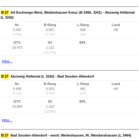
B 27
AS Eschwege-West, Weidenhauser Kreuz (B 249/L 3241) - Abzweig Höllental
(L 3242)
Nr.
B-Rang
L-Rang
Land
5.407
6.097
508
HE
(5.409)
(3.716)
(493)
DTV
SV
BPL
10.473
1.121
(10,7%)
Infos...
B 27
Abzweig Höllental (L 3242) - Bad Sooden-Allendorf
Nr.
B-Rang
L-Rang
Land
5.408
5.923
481
HE
(5.410)
(3.543)
(467)
DTV
SV
BPL
10.864
1.152
(10,6%)
Infos...
B 27
Bad Sooden-Allendorf - westl. Werleshausen, Ri. Wendershausen (L 3464)