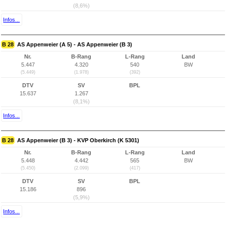
(8,6%)
Infos...
B 28
AS Appenweier (A 5) - AS Appenweier (B 3)
Nr.
B-Rang
L-Rang
Land
5.447
4.320
540
BW
(5.449)
(1.978)
(392)
DTV
SV
BPL
15.637
1.267
(8,1%)
Infos...
B 28
AS Appenweier (B 3) - KVP Oberkirch (K 5301)
Nr.
B-Rang
L-Rang
Land
5.448
4.442
565
BW
(5.450)
(2.099)
(417)
DTV
SV
BPL
15.186
896
(5,9%)
Infos...