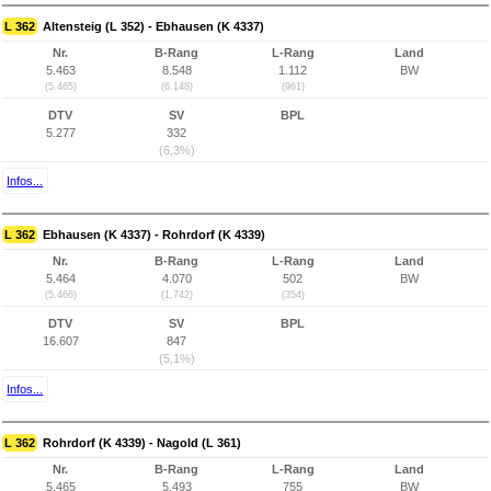
L 362
Altensteig (L 352) - Ebhausen (K 4337)
Nr.
B-Rang
L-Rang
Land
5.463
8.548
1.112
BW
(5.465)
(6.148)
(961)
DTV
SV
BPL
5.277
332
(6,3%)
Infos...
L 362
Ebhausen (K 4337) - Rohrdorf (K 4339)
Nr.
B-Rang
L-Rang
Land
5.464
4.070
502
BW
(5.466)
(1.742)
(354)
DTV
SV
BPL
16.607
847
(5,1%)
Infos...
L 362
Rohrdorf (K 4339) - Nagold (L 361)
Nr.
B-Rang
L-Rang
Land
5.465
5.493
755
BW