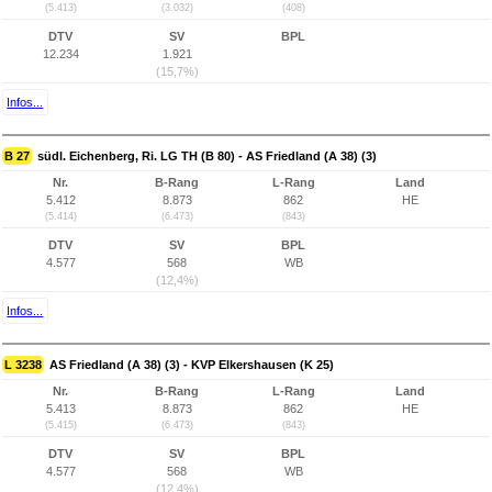
(5.413)
(3.032)
(408)
DTV
SV
BPL
12.234
1.921
(15,7%)
Infos...
B 27
südl. Eichenberg, Ri. LG TH (B 80) - AS Friedland (A 38) (3)
Nr.
B-Rang
L-Rang
Land
5.412
8.873
862
HE
(5.414)
(6.473)
(843)
DTV
SV
BPL
4.577
568
WB
(12,4%)
Infos...
L 3238
AS Friedland (A 38) (3) - KVP Elkershausen (K 25)
Nr.
B-Rang
L-Rang
Land
5.413
8.873
862
HE
(5.415)
(6.473)
(843)
DTV
SV
BPL
4.577
568
WB
(12,4%)