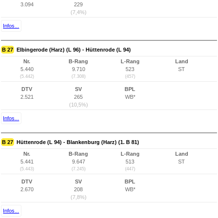
3.094
229
(7,4%)
Infos...
B 27
Elbingerode (Harz) (L 96) - Hüttenrode (L 94)
Nr.
B-Rang
L-Rang
Land
5.440
9.710
523
ST
(5.442)
(7.308)
(457)
DTV
SV
BPL
2.521
265
WB*
(10,5%)
Infos...
B 27
Hüttenrode (L 94) - Blankenburg (Harz) (1. B 81)
Nr.
B-Rang
L-Rang
Land
5.441
9.647
513
ST
(5.443)
(7.245)
(447)
DTV
SV
BPL
2.670
208
WB*
(7,8%)
Infos...