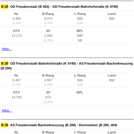
B 28
OD Freudenstadt (B 462) - OD Freudenstadt-Bahnhofstraße (K 4740)
Nr.
B-Rang
L-Rang
Land
5.456
5.074
686
BW
(5.458)
(2.709)
(538)
DTV
SV
BPL
13.179
1.094
WB*
(8,3%)
VB
Infos...
B 28
OD Freudenstadt-Bahnhofstraße (K 4740) - AS Freudenstadt-Bacherkreuzung
(B 294)
Nr.
B-Rang
L-Rang
Land
5.457
4.557
586
BW
(5.459)
(2.208)
(438)
DTV
SV
BPL
14.793
873
(5,9%)
Infos...
B 28
AS Freudenstadt-Bacherkreuzung (B 294) - Dornstetten (B 28/L 404)
Nr.
B-Rang
L-Rang
Land