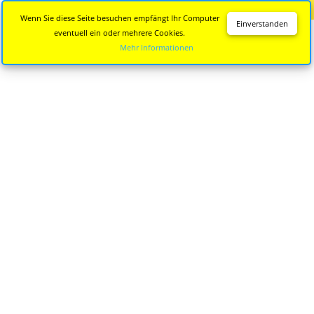
Diese Seite wird nicht mehr aktualisiert.
Zur neuen Seite
Wenn Sie diese Seite besuchen empfängt Ihr Computer
Einverstanden
eventuell ein oder mehrere Cookies.
Mehr Informationen