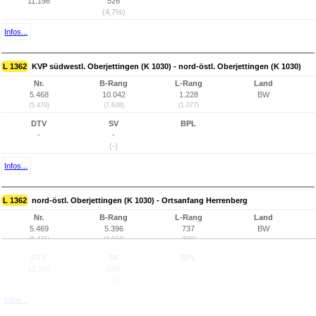
11.198
526
(4,7%)
Infos...
L 1362
KVP südwestl. Oberjettingen (K 1030) - nord-östl. Oberjettingen (K 1030)
Nr.
B-Rang
L-Rang
Land
5.468
10.042
1.228
BW
(5.470)
(7.638)
(1.077)
DTV
SV
BPL
-
-
(-)
Infos...
L 1362
nord-östl. Oberjettingen (K 1030) - Ortsanfang Herrenberg
Nr.
B-Rang
L-Rang
Land
5.469
5.396
737
BW
(5.471)
(3.024)
(589)
DTV
SV
BPL
12.256
588
(4,8%)
Infos...