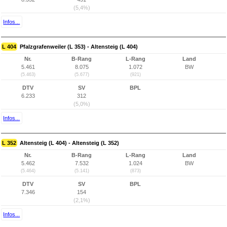
(5,4%)
Infos...
L 404
Pfalzgrafenweiler (L 353) - Altensteig (L 404)
Nr.
B-Rang
L-Rang
Land
5.461
8.075
1.072
BW
(5.463)
(5.677)
(921)
DTV
SV
BPL
6.233
312
(5,0%)
Infos...
L 352
Altensteig (L 404) - Altensteig (L 352)
Nr.
B-Rang
L-Rang
Land
5.462
7.532
1.024
BW
(5.464)
(5.141)
(873)
DTV
SV
BPL
7.346
154
(2,1%)
Infos...