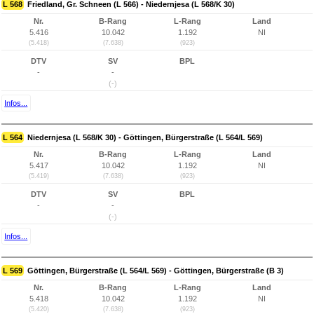
L 568
Friedland, Gr. Schneen (L 566) - Niedernjesa (L 568/K 30)
Nr.
B-Rang
L-Rang
Land
5.416
10.042
1.192
NI
(5.418)
(7.638)
(923)
DTV
SV
BPL
-
-
(-)
Infos...
L 564
Niedernjesa (L 568/K 30) - Göttingen, Bürgerstraße (L 564/L 569)
Nr.
B-Rang
L-Rang
Land
5.417
10.042
1.192
NI
(5.419)
(7.638)
(923)
DTV
SV
BPL
-
-
(-)
Infos...
L 569
Göttingen, Bürgerstraße (L 564/L 569) - Göttingen, Bürgerstraße (B 3)
Nr.
B-Rang
L-Rang
Land
5.418
10.042
1.192
NI
(5.420)
(7.638)
(923)