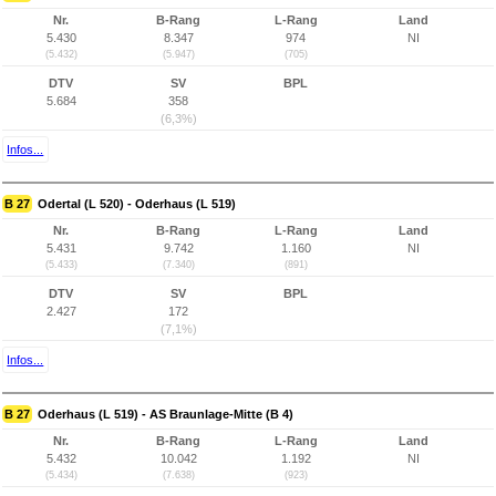
Nr.
B-Rang
L-Rang
Land
5.430
8.347
974
NI
(5.432)
(5.947)
(705)
DTV
SV
BPL
5.684
358
(6,3%)
Infos...
B 27
Odertal (L 520) - Oderhaus (L 519)
Nr.
B-Rang
L-Rang
Land
5.431
9.742
1.160
NI
(5.433)
(7.340)
(891)
DTV
SV
BPL
2.427
172
(7,1%)
Infos...
B 27
Oderhaus (L 519) - AS Braunlage-Mitte (B 4)
Nr.
B-Rang
L-Rang
Land
5.432
10.042
1.192
NI
(5.434)
(7.638)
(923)