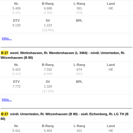
Nr.
B-Rang
L-Rang
Land
5.409
6.688
591
HE
(5.411)
(4.303)
(576)
DTV
SV
BPL
9.130
1.223
(13,4%)
Infos...
B 27
westl. Werleshausen, Ri. Wendershausen (L 3464) - nördl. Unterrieden, Ri.
Witzenhausen (B 80)
Nr.
B-Rang
L-Rang
Land
5.410
7.332
674
HE
(5.412)
(4.943)
(657)
DTV
SV
BPL
7.772
1.329
(17,1%)
Infos...
B 27
nördl. Unterrieden, Ri. Witzenhausen (B 80) - südl. Eichenberg, Ri. LG TH (B
80)
Nr.
B-Rang
L-Rang
Land
5.411
5.404
421
HE