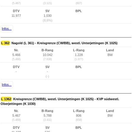
(5.467)
(3.121)
(607)
DTV
SV
BPL
11.977
1.030
(8,6%)
Infos...
L 362
Nagold (L 361) - Kreisgrenze (CW/BB), westl. Unterjettingen (K 1025)
Nr.
B-Rang
L-Rang
Land
5.466
10.042
1.228
BW
(5.468)
(7.638)
(1.077)
DTV
SV
BPL
-
-
(-)
Infos...
L 1362
Kreisgrenze (CW/BB), westl. Unterjettingen (K 1025) - KVP südwestl.
Oberjettingen (K 1030)
Nr.
B-Rang
L-Rang
Land
5.467
5.788
806
BW
(5.469)
(3.411)
(658)
DTV
SV
BPL