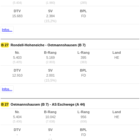
(5.404)
(1.960)
(285)
DTV
SV
BPL
15.683
2.384
FD
(15,2%)
Infos...
B 27
Rondell-Hoheneiche - Oetmannshausen (B 7)
Nr.
B-Rang
L-Rang
Land
5.403
5.169
395
HE
(5.405)
(2.803)
(383)
DTV
SV
BPL
12.910
2.001
FD
(15,5%)
Infos...
B 27
Oetmannshausen (B 7) - AS Eschwege (A 44)
Nr.
B-Rang
L-Rang
Land
5.404
10.042
956
HE
(5.406)
(7.638)
(936)
DTV
SV
BPL
-
-
FD
(-)