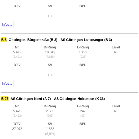
DTV
SV
BPL
-
-
(-)
Infos...
B 3
Göttingen, Bürgerstraße (B 3) - AS Göttingen-Lutteranger (B 3)
Nr.
B-Rang
L-Rang
Land
5.419
10.042
1.192
NI
(5.421)
(7.638)
(923)
DTV
SV
BPL
-
-
(-)
Infos...
B 27
AS Göttingen-Nord (A 7) - AS Göttingen-Holtensen (K 36)
Nr.
B-Rang
L-Rang
Land
5.420
2.685
247
NI
(5.422)
(596)
(32)
DTV
SV
BPL
27.078
1.868
(6,9%)