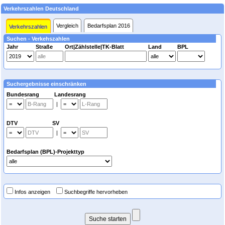
Verkehrszahlen Deutschland
Vergleich
Bedarfsplan 2016
Verkehrszahlen
Suchen - Verkehszahlen
Jahr
Straße
Ort|Zählstelle|TK-Blatt
Land
BPL
Suchergebnisse einschränken
Bundesrang Landesrang
|
DTV SV
|
Bedarfsplan (BPL)-Projekttyp
Infos anzeigen
Suchbegriffe hervorheben