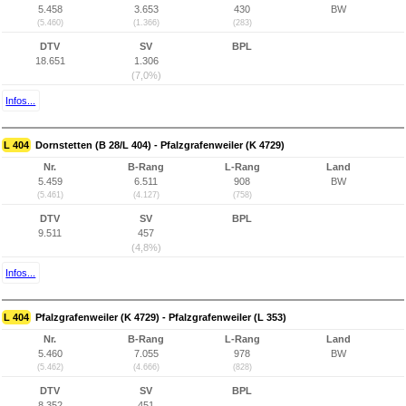
5.458
3.653
430
BW
(5.460)
(1.366)
(283)
DTV
SV
BPL
18.651
1.306
(7,0%)
Infos...
L 404
Dornstetten (B 28/L 404) - Pfalzgrafenweiler (K 4729)
Nr.
B-Rang
L-Rang
Land
5.459
6.511
908
BW
(5.461)
(4.127)
(758)
DTV
SV
BPL
9.511
457
(4,8%)
Infos...
L 404
Pfalzgrafenweiler (K 4729) - Pfalzgrafenweiler (L 353)
Nr.
B-Rang
L-Rang
Land
5.460
7.055
978
BW
(5.462)
(4.666)
(828)
DTV
SV
BPL
8.352
451