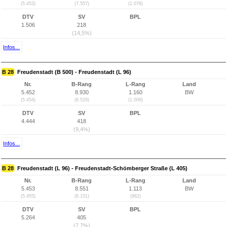
(5.453)
(7.557)
(1.076)
DTV
SV
BPL
1.506
218
(14,5%)
Infos...
B 28
Freudenstadt (B 500) - Freudenstadt (L 96)
Nr.
B-Rang
L-Rang
Land
5.452
8.930
1.160
BW
(5.454)
(6.529)
(1.009)
DTV
SV
BPL
4.444
418
(9,4%)
Infos...
B 28
Freudenstadt (L 96) - Freudenstadt-Schömberger Straße (L 405)
Nr.
B-Rang
L-Rang
Land
5.453
8.551
1.113
BW
(5.455)
(6.151)
(962)
DTV
SV
BPL
5.264
405
(7,7%)