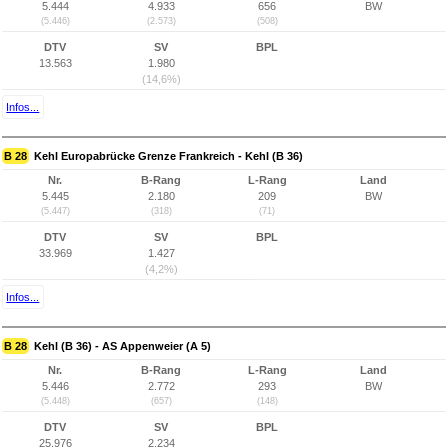
5.444
4.933
656
BW
(5.446)
(2.573)
(508)
DTV
SV
BPL
13.563
1.980
(14,6%)
Infos...
B 28
Kehl Europabrücke Grenze Frankreich - Kehl (B 36)
Nr.
B-Rang
L-Rang
Land
5.445
2.180
209
BW
(5.447)
(318)
(71)
DTV
SV
BPL
33.969
1.427
(4,2%)
Infos...
B 28
Kehl (B 36) - AS Appenweier (A 5)
Nr.
B-Rang
L-Rang
Land
5.446
2.772
293
BW
(5.448)
(657)
(148)
DTV
SV
BPL
25.976
2.234