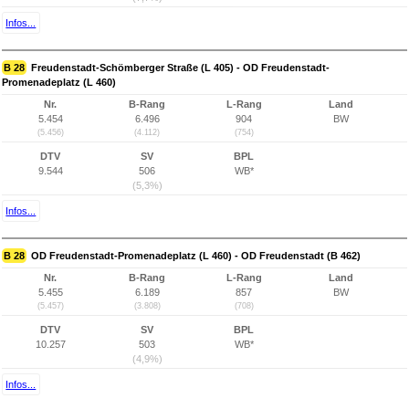
Infos...
B 28
Freudenstadt-Schömberger Straße (L 405) - OD Freudenstadt-
Promenadeplatz (L 460)
Nr.
B-Rang
L-Rang
Land
5.454
6.496
904
BW
(5.456)
(4.112)
(754)
DTV
SV
BPL
9.544
506
WB*
(5,3%)
Infos...
B 28
OD Freudenstadt-Promenadeplatz (L 460) - OD Freudenstadt (B 462)
Nr.
B-Rang
L-Rang
Land
5.455
6.189
857
BW
(5.457)
(3.808)
(708)
DTV
SV
BPL
10.257
503
WB*
(4,9%)
Infos...