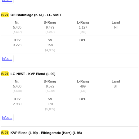
B 27
OE Braunlage (K 41) - LG NI/ST
Nr.
B-Rang
L-Rang
Land
5.435
9.479
1.127
NI
(5.437)
(7.077)
(858)
DTV
SV
BPL
3.223
158
(4,9%)
Infos...
B 27
LG NI/ST - KVP Elend (L 99)
Nr.
B-Rang
L-Rang
Land
5.436
9.572
499
ST
(5.438)
(7.170)
(433)
DTV
SV
BPL
2.930
170
(5,8%)
Infos...
B 27
KVP Elend (L 99) - Elbingerode (Harz) (L 98)