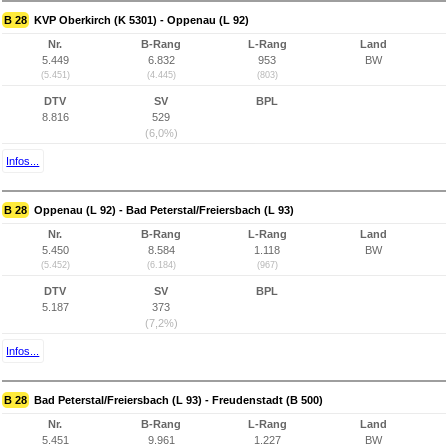
B 28
KVP Oberkirch (K 5301) - Oppenau (L 92)
Nr.
B-Rang
L-Rang
Land
5.449
6.832
953
BW
(5.451)
(4.445)
(803)
DTV
SV
BPL
8.816
529
(6,0%)
Infos...
B 28
Oppenau (L 92) - Bad Peterstal/Freiersbach (L 93)
Nr.
B-Rang
L-Rang
Land
5.450
8.584
1.118
BW
(5.452)
(6.184)
(967)
DTV
SV
BPL
5.187
373
(7,2%)
Infos...
B 28
Bad Peterstal/Freiersbach (L 93) - Freudenstadt (B 500)
Nr.
B-Rang
L-Rang
Land
5.451
9.961
1.227
BW