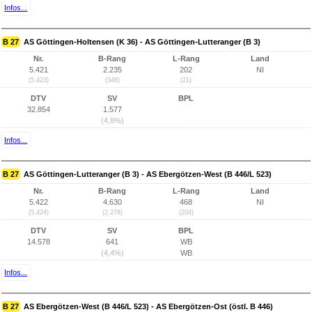
Infos...
B 27
AS Göttingen-Holtensen (K 36) - AS Göttingen-Lutteranger (B 3)
Nr.
B-Rang
L-Rang
Land
5.421
2.235
202
NI
(5.423)
(348)
(21)
DTV
SV
BPL
32.854
1.577
(4,8%)
Infos...
B 27
AS Göttingen-Lutteranger (B 3) - AS Ebergötzen-West (B 446/L 523)
Nr.
B-Rang
L-Rang
Land
5.422
4.630
468
NI
(5.424)
(2.278)
(204)
DTV
SV
BPL
14.578
641
WB
(4,4%)
WB
Infos...
B 27
AS Ebergötzen-West (B 446/L 523) - AS Ebergötzen-Ost (östl. B 446)