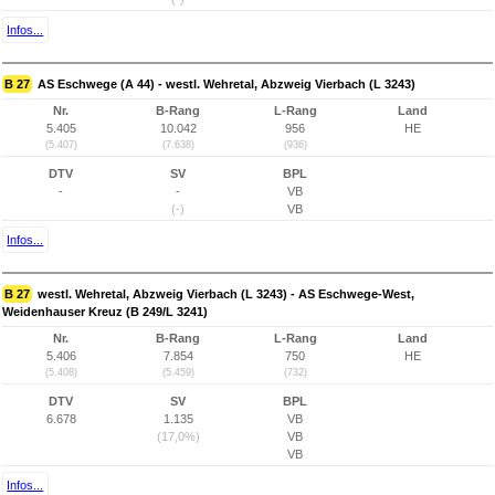
Infos...
B 27
AS Eschwege (A 44) - westl. Wehretal, Abzweig Vierbach (L 3243)
Nr.
B-Rang
L-Rang
Land
5.405
10.042
956
HE
(5.407)
(7.638)
(936)
DTV
SV
BPL
-
-
VB
(-)
VB
Infos...
B 27
westl. Wehretal, Abzweig Vierbach (L 3243) - AS Eschwege-West,
Weidenhauser Kreuz (B 249/L 3241)
Nr.
B-Rang
L-Rang
Land
5.406
7.854
750
HE
(5.408)
(5.459)
(732)
DTV
SV
BPL
6.678
1.135
VB
(17,0%)
VB
VB
Infos...