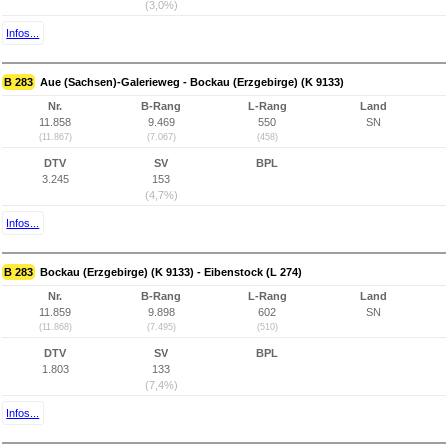
(3,0%)
Infos...
B 283
Aue (Sachsen)-Galerieweg - Bockau (Erzgebirge) (K 9133)
Nr.
B-Rang
L-Rang
Land
11.858
9.469
550
SN
(11.867)
(7.067)
(458)
DTV
SV
BPL
3.245
153
(4,7%)
Infos...
B 283
Bockau (Erzgebirge) (K 9133) - Eibenstock (L 274)
Nr.
B-Rang
L-Rang
Land
11.859
9.898
602
SN
(11.868)
(7.495)
(510)
DTV
SV
BPL
1.803
133
(7,4%)
Infos...