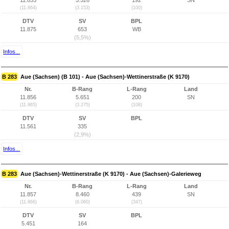
11.855
5.526
192
SN
(11.864)
(3.153)
(100)
DTV
SV
BPL
11.875
653
WB
(5,5%)
Infos...
B 283
Aue (Sachsen) (B 101) - Aue (Sachsen)-Wettinerstraße (K 9170)
Nr.
B-Rang
L-Rang
Land
11.856
5.651
200
SN
(11.865)
(3.275)
(108)
DTV
SV
BPL
11.561
335
(2,9%)
Infos...
B 283
Aue (Sachsen)-Wettinerstraße (K 9170) - Aue (Sachsen)-Galerieweg
Nr.
B-Rang
L-Rang
Land
11.857
8.460
439
SN
(11.866)
(6.060)
(347)
DTV
SV
BPL
5.451
164