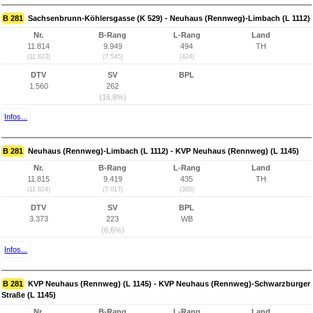
B 281
Sachsenbrunn-Köhlersgasse (K 529) - Neuhaus (Rennweg)-Limbach (L 1112)
Nr.
B-Rang
L-Rang
Land
11.814
9.949
494
TH
(11.823)
(7.545)
(424)
DTV
SV
BPL
1.560
262
(16,8%)
Infos...
B 281
Neuhaus (Rennweg)-Limbach (L 1112) - KVP Neuhaus (Rennweg) (L 1145)
Nr.
B-Rang
L-Rang
Land
11.815
9.419
435
TH
(11.824)
(7.017)
(365)
DTV
SV
BPL
3.373
223
WB
(6,6%)
Infos...
B 281
KVP Neuhaus (Rennweg) (L 1145) - KVP Neuhaus (Rennweg)-Schwarzburger
Straße (L 1145)
Nr.
B-Rang
L-Rang
Land