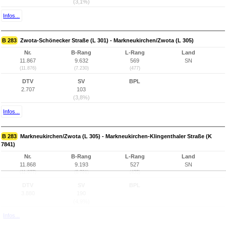
(3,1%)
Infos...
B 283
Zwota-Schönecker Straße (L 301) - Markneukirchen/Zwota (L 305)
Nr.
B-Rang
L-Rang
Land
11.867
9.632
569
SN
(11.876)
(7.230)
(477)
DTV
SV
BPL
2.707
103
(3,8%)
Infos...
B 283
Markneukirchen/Zwota (L 305) - Markneukirchen-Klingenthaler Straße (K
7841)
Nr.
B-Rang
L-Rang
Land
11.868
9.193
527
SN
(11.877)
(6.791)
(435)
DTV
SV
BPL
3.880
190
(4,9%)
Infos...