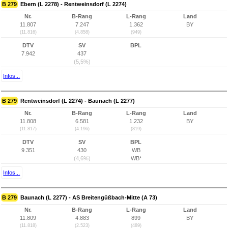
B 279
Ebern (L 2278) - Rentweinsdorf (L 2274)
Nr.
B-Rang
L-Rang
Land
11.807
7.247
1.362
BY
(11.816)
(4.858)
(949)
DTV
SV
BPL
7.942
437
(5,5%)
Infos...
B 279
Rentweinsdorf (L 2274) - Baunach (L 2277)
Nr.
B-Rang
L-Rang
Land
11.808
6.581
1.232
BY
(11.817)
(4.196)
(819)
DTV
SV
BPL
9.351
430
WB
(4,6%)
WB*
Infos...
B 279
Baunach (L 2277) - AS Breitengüßbach-Mitte (A 73)
Nr.
B-Rang
L-Rang
Land
11.809
4.883
899
BY
(11.818)
(2.523)
(489)