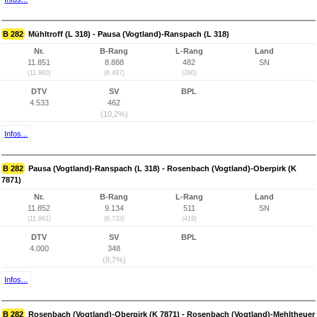
B 282
Mühltroff (L 318) - Pausa (Vogtland)-Ranspach (L 318)
Nr.
B-Rang
L-Rang
Land
11.851
8.888
482
SN
(11.860)
(6.487)
(390)
DTV
SV
BPL
4.533
462
(10,2%)
Infos...
B 282
Pausa (Vogtland)-Ranspach (L 318) - Rosenbach (Vogtland)-Oberpirk (K
7871)
Nr.
B-Rang
L-Rang
Land
11.852
9.134
511
SN
(11.861)
(6.733)
(419)
DTV
SV
BPL
4.000
348
(8,7%)
Infos...
B 282
Rosenbach (Vogtland)-Oberpirk (K 7871) - Rosenbach (Vogtland)-Mehltheuer