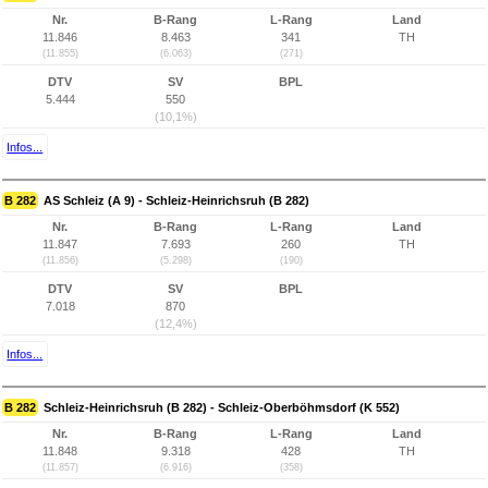
Nr.
B-Rang
L-Rang
Land
11.846
8.463
341
TH
(11.855)
(6.063)
(271)
DTV
SV
BPL
5.444
550
(10,1%)
Infos...
B 282
AS Schleiz (A 9) - Schleiz-Heinrichsruh (B 282)
Nr.
B-Rang
L-Rang
Land
11.847
7.693
260
TH
(11.856)
(5.298)
(190)
DTV
SV
BPL
7.018
870
(12,4%)
Infos...
B 282
Schleiz-Heinrichsruh (B 282) - Schleiz-Oberböhmsdorf (K 552)
Nr.
B-Rang
L-Rang
Land
11.848
9.318
428
TH
(11.857)
(6.916)
(358)