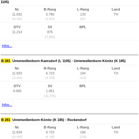
1105)
Nr.
B-Rang
L-Rang
Land
11.832
5.780
133
TH
(11.841)
(3.403)
(63)
DTV
SV
BPL
11.214
875
(7,8%)
Infos...
B 281
Unterwellenborn-Kamsdorf (L 1105) - Unterwellenborn-Könitz (K 185)
Nr.
B-Rang
L-Rang
Land
11.833
6.723
194
TH
(11.842)
(4.338)
(124)
DTV
SV
BPL
9.065
1.061
(11,7%)
Infos...
B 281
Unterwellenborn-Könitz (K 185) - Rockendorf
Nr.
B-Rang
L-Rang
Land
11.834
6.723
194
TH
(11.843)
(4.338)
(124)