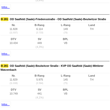
(5,6%)
Infos...
B 281
OD Saalfeld (Saale)-Friedensstraße - OD Saalfeld (Saale)-Beulwitzer Straße
Nr.
B-Rang
L-Rang
Land
11.828
6.114
149
TH
(11.837)
(3.733)
(79)
DTV
SV
BPL
10.434
449
VB
(4,3%)
Infos...
B 281
OD Saalfeld (Saale)-Beulwitzer Straße - KVP OD Saalfeld (Saale)-Mittlerer
Watzenbach
Nr.
B-Rang
L-Rang
Land
11.829
5.975
145
TH
(11.838)
(3.594)
(75)
DTV
SV
BPL
10.749
441
VB
(4,1%)
Infos...