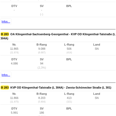
DTV
SV
BPL
-
-
(-)
Infos...
B 283
OA Klingenthal-Sachsenberg-Georgenthal - KVP OD Klingenthal-Talstraße (L
304A)
Nr.
B-Rang
L-Rang
Land
11.865
9.088
506
SN
(11.874)
(6.687)
(414)
DTV
SV
BPL
4.086
94
(2,3%)
Infos...
B 283
KVP OD Klingenthal-Talstraße (L 304A) - Zwota-Schönecker Straße (L 301)
Nr.
B-Rang
L-Rang
Land
11.866
8.203
413
SN
(11.875)
(5.804)
(321)
DTV
SV
BPL
5.991
186