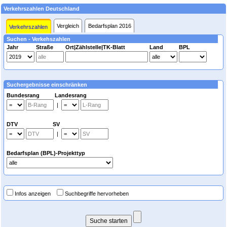
Verkehrszahlen Deutschland
Vergleich
Bedarfsplan 2016
Verkehrszahlen
Suchen - Verkehszahlen
Jahr
Straße
Ort|Zählstelle|TK-Blatt
Land
BPL
Suchergebnisse einschränken
Bundesrang Landesrang
|
DTV SV
|
Bedarfsplan (BPL)-Projekttyp
Infos anzeigen
Suchbegriffe hervorheben