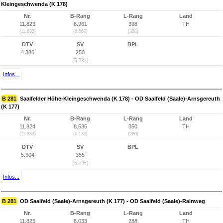
Kleingeschwenda (K 178)
Nr.
B-Rang
L-Rang
Land
11.823
8.961
398
TH
(11.832)
(6.560)
(328)
DTV
SV
BPL
4.386
250
(5,7%)
Infos...
B 281
Saalfelder Höhe-Kleingeschwenda (K 178) - OD Saalfeld (Saale)-Arnsgereuth
(K 177)
Nr.
B-Rang
L-Rang
Land
11.824
8.535
350
TH
(11.833)
(6.135)
(280)
DTV
SV
BPL
5.304
355
(6,7%)
Infos...
B 281
OD Saalfeld (Saale)-Arnsgereuth (K 177) - OD Saalfeld (Saale)-Rainweg
Nr.
B-Rang
L-Rang
Land
11.825
8.033
288
TH