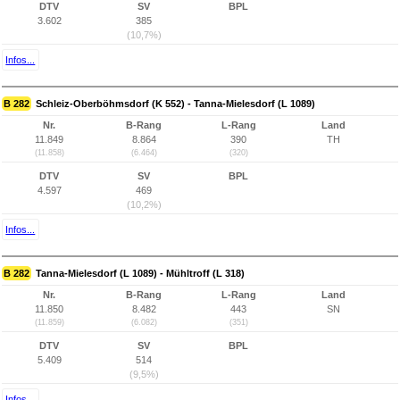
DTV
SV
BPL
3.602
385
(10,7%)
Infos...
B 282
Schleiz-Oberböhmsdorf (K 552) - Tanna-Mielesdorf (L 1089)
Nr.
B-Rang
L-Rang
Land
11.849
8.864
390
TH
(11.858)
(6.464)
(320)
DTV
SV
BPL
4.597
469
(10,2%)
Infos...
B 282
Tanna-Mielesdorf (L 1089) - Mühltroff (L 318)
Nr.
B-Rang
L-Rang
Land
11.850
8.482
443
SN
(11.859)
(6.082)
(351)
DTV
SV
BPL
5.409
514
(9,5%)
Infos...