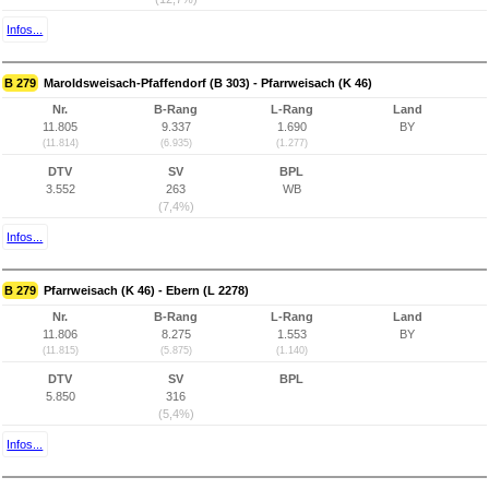
Infos...
B 279
Maroldsweisach-Pfaffendorf (B 303) - Pfarrweisach (K 46)
Nr.
B-Rang
L-Rang
Land
11.805
9.337
1.690
BY
(11.814)
(6.935)
(1.277)
DTV
SV
BPL
3.552
263
WB
(7,4%)
Infos...
B 279
Pfarrweisach (K 46) - Ebern (L 2278)
Nr.
B-Rang
L-Rang
Land
11.806
8.275
1.553
BY
(11.815)
(5.875)
(1.140)
DTV
SV
BPL
5.850
316
(5,4%)
Infos...