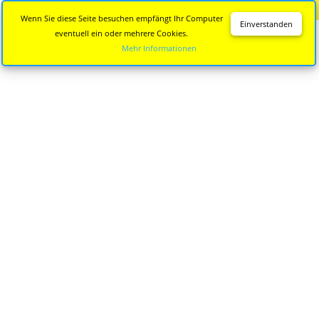
Diese Seite wird nicht mehr aktualisiert.
Zur neuen Seite
Wenn Sie diese Seite besuchen empfängt Ihr Computer
Einverstanden
eventuell ein oder mehrere Cookies.
Mehr Informationen