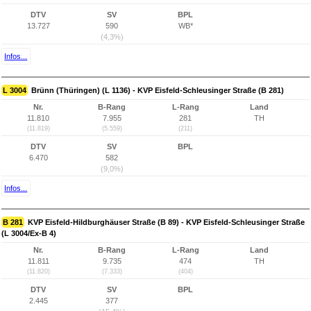
DTV
SV
BPL
13.727
590
WB*
(4,3%)
Infos...
L 3004
Brünn (Thüringen) (L 1136) - KVP Eisfeld-Schleusinger Straße (B 281)
Nr.
B-Rang
L-Rang
Land
11.810
7.955
281
TH
(11.819)
(5.559)
(211)
DTV
SV
BPL
6.470
582
(9,0%)
Infos...
B 281
KVP Eisfeld-Hildburghäuser Straße (B 89) - KVP Eisfeld-Schleusinger Straße
(L 3004/Ex-B 4)
Nr.
B-Rang
L-Rang
Land
11.811
9.735
474
TH
(11.820)
(7.333)
(404)
DTV
SV
BPL
2.445
377