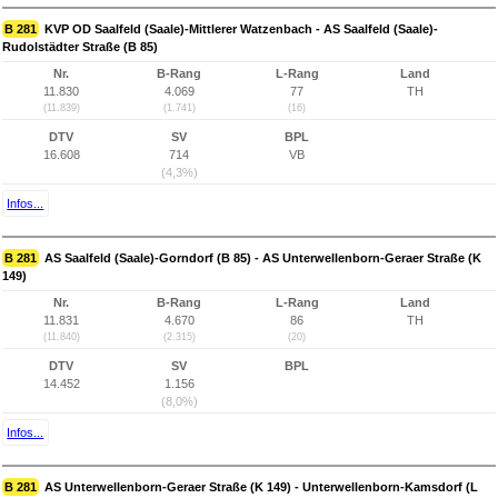
B 281
KVP OD Saalfeld (Saale)-Mittlerer Watzenbach - AS Saalfeld (Saale)-
Rudolstädter Straße (B 85)
Nr.
B-Rang
L-Rang
Land
11.830
4.069
77
TH
(11.839)
(1.741)
(16)
DTV
SV
BPL
16.608
714
VB
(4,3%)
Infos...
B 281
AS Saalfeld (Saale)-Gorndorf (B 85) - AS Unterwellenborn-Geraer Straße (K
149)
Nr.
B-Rang
L-Rang
Land
11.831
4.670
86
TH
(11.840)
(2.315)
(20)
DTV
SV
BPL
14.452
1.156
(8,0%)
Infos...
B 281
AS Unterwellenborn-Geraer Straße (K 149) - Unterwellenborn-Kamsdorf (L