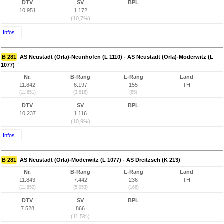
DTV
SV
BPL
10.951
1.172
(10,7%)
Infos...
B 281
AS Neustadt (Orla)-Neunhofen (L 1110) - AS Neustadt (Orla)-Moderwitz (L
1077)
Nr.
B-Rang
L-Rang
Land
11.842
6.197
155
TH
(11.851)
(3.816)
(85)
DTV
SV
BPL
10.237
1.116
(10,9%)
Infos...
B 281
AS Neustadt (Orla)-Moderwitz (L 1077) - AS Dreitzsch (K 213)
Nr.
B-Rang
L-Rang
Land
11.843
7.442
236
TH
(11.852)
(5.053)
(166)
DTV
SV
BPL
7.528
866
(11,5%)