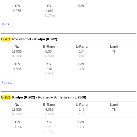
DTV
SV
BPL
9.065
1.061
(11,7%)
Infos...
B 281
Rockendorf - Krölpa (K 202)
Nr.
B-Rang
L-Rang
Land
11.835
6.354
164
TH
(11.844)
(3.970)
(94)
DTV
SV
BPL
9.858
946
VB
(9,6%)
Infos...
B 281
Krölpa (K 202) - Pößneck-Schlettwein (L 2368)
Nr.
B-Rang
L-Rang
Land
11.836
6.057
148
TH
(11.845)
(3.676)
(78)
DTV
SV
BPL
10.556
971
VB
(9,2%)