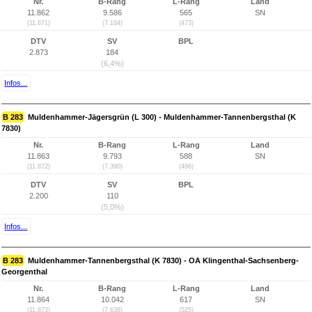
Nr.
B-Rang
L-Rang
Land
11.862
9.586
565
SN
(11.871)
(7.184)
(473)
DTV
SV
BPL
2.873
184
(6,4%)
Infos...
B 283
Muldenhammer-Jägersgrün (L 300) - Muldenhammer-Tannenbergsthal (K
7830)
Nr.
B-Rang
L-Rang
Land
11.863
9.793
588
SN
(11.872)
(7.390)
(496)
DTV
SV
BPL
2.200
110
(5,0%)
Infos...
B 283
Muldenhammer-Tannenbergsthal (K 7830) - OA Klingenthal-Sachsenberg-
Georgenthal
Nr.
B-Rang
L-Rang
Land
11.864
10.042
617
SN
(11.873)
(7.638)
(525)