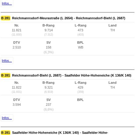
Infos...
B 281
Reichmannsdorf-Meurastraße (L 2654) - Reichmannsdorf-Biehl (L 2687)
Nr.
B-Rang
L-Rang
Land
11.821
9.714
473
TH
(11.830)
(7.312)
(403)
DTV
SV
BPL
2.510
158
WB
(6,3%)
Infos...
B 281
Reichmannsdorf-Biehl (L 2687) - Saalfelder Höhe-Hoheneiche (K 136/K 140)
Nr.
B-Rang
L-Rang
Land
11.822
9.321
429
TH
(11.831)
(6.919)
(359)
DTV
SV
BPL
3.594
237
(6,6%)
Infos...
B 281
Saalfelder Höhe-Hoheneiche (K 136/K 140) - Saalfelder Höhe-