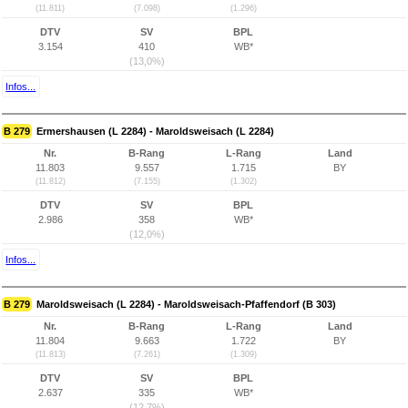
(11.811)
(7.098)
(1.296)
DTV
SV
BPL
3.154
410
WB*
(13,0%)
Infos...
B 279
Ermershausen (L 2284) - Maroldsweisach (L 2284)
Nr.
B-Rang
L-Rang
Land
11.803
9.557
1.715
BY
(11.812)
(7.155)
(1.302)
DTV
SV
BPL
2.986
358
WB*
(12,0%)
Infos...
B 279
Maroldsweisach (L 2284) - Maroldsweisach-Pfaffendorf (B 303)
Nr.
B-Rang
L-Rang
Land
11.804
9.663
1.722
BY
(11.813)
(7.261)
(1.309)
DTV
SV
BPL
2.637
335
WB*
(12,7%)