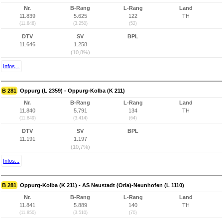
Nr.
B-Rang
L-Rang
Land
11.839
5.625
122
TH
(11.848)
(3.250)
(52)
DTV
SV
BPL
11.646
1.258
(10,8%)
Infos...
B 281
Oppurg (L 2359) - Oppurg-Kolba (K 211)
Nr.
B-Rang
L-Rang
Land
11.840
5.791
134
TH
(11.849)
(3.414)
(64)
DTV
SV
BPL
11.191
1.197
(10,7%)
Infos...
B 281
Oppurg-Kolba (K 211) - AS Neustadt (Orla)-Neunhofen (L 1110)
Nr.
B-Rang
L-Rang
Land
11.841
5.889
140
TH
(11.850)
(3.510)
(70)