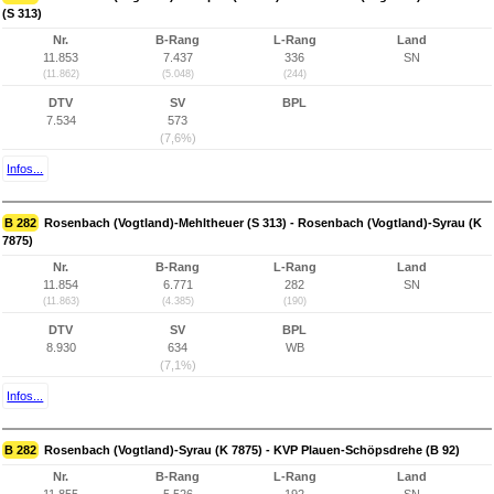
(S 313)
Nr.
B-Rang
L-Rang
Land
11.853
7.437
336
SN
(11.862)
(5.048)
(244)
DTV
SV
BPL
7.534
573
(7,6%)
Infos...
B 282
Rosenbach (Vogtland)-Mehltheuer (S 313) - Rosenbach (Vogtland)-Syrau (K
7875)
Nr.
B-Rang
L-Rang
Land
11.854
6.771
282
SN
(11.863)
(4.385)
(190)
DTV
SV
BPL
8.930
634
WB
(7,1%)
Infos...
B 282
Rosenbach (Vogtland)-Syrau (K 7875) - KVP Plauen-Schöpsdrehe (B 92)
Nr.
B-Rang
L-Rang
Land