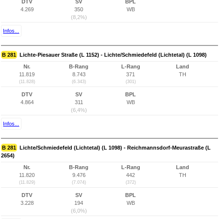
DTV
SV
BPL
4.269
350
WB
(8,2%)
Infos...
B 281
Lichte-Piesauer Straße (L 1152) - Lichte/Schmiedefeld (Lichtetal) (L 1098)
Nr.
B-Rang
L-Rang
Land
11.819
8.743
371
TH
(11.828)
(6.343)
(301)
DTV
SV
BPL
4.864
311
WB
(6,4%)
Infos...
B 281
Lichte/Schmiedefeld (Lichtetal) (L 1098) - Reichmannsdorf-Meurastraße (L
2654)
Nr.
B-Rang
L-Rang
Land
11.820
9.476
442
TH
(11.829)
(7.074)
(372)
DTV
SV
BPL
3.228
194
WB
(6,0%)