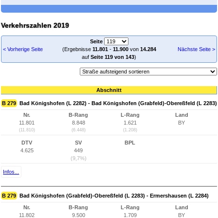
Verkehrszahlen 2019
Seite
< Vorherige Seite
(Ergebnisse
11.801
-
11.900
von
14.284
Nächste Seite >
auf
Seite 119 von 143
)
Abschnitt
B 279
Bad Königshofen (L 2282) - Bad Königshofen (Grabfeld)-Obereßfeld (L 2283)
Nr.
B-Rang
L-Rang
Land
11.801
8.848
1.621
BY
(11.810)
(6.448)
(1.208)
DTV
SV
BPL
4.625
449
(9,7%)
Infos...
B 279
Bad Königshofen (Grabfeld)-Obereßfeld (L 2283) - Ermershausen (L 2284)
Nr.
B-Rang
L-Rang
Land
11.802
9.500
1.709
BY