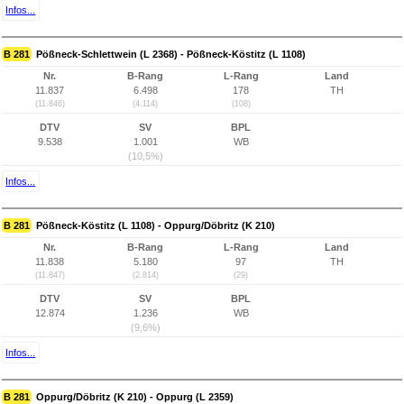
Infos...
B 281
Pößneck-Schlettwein (L 2368) - Pößneck-Köstitz (L 1108)
Nr.
B-Rang
L-Rang
Land
11.837
6.498
178
TH
(11.846)
(4.114)
(108)
DTV
SV
BPL
9.538
1.001
WB
(10,5%)
Infos...
B 281
Pößneck-Köstitz (L 1108) - Oppurg/Döbritz (K 210)
Nr.
B-Rang
L-Rang
Land
11.838
5.180
97
TH
(11.847)
(2.814)
(29)
DTV
SV
BPL
12.874
1.236
WB
(9,6%)
Infos...
B 281
Oppurg/Döbritz (K 210) - Oppurg (L 2359)