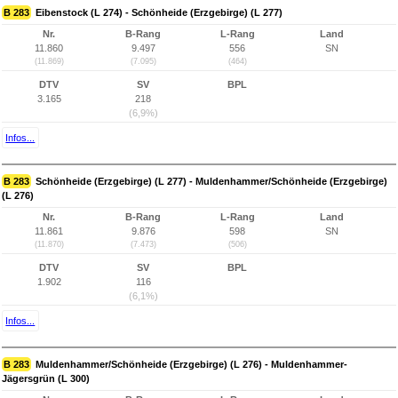
B 283
Eibenstock (L 274) - Schönheide (Erzgebirge) (L 277)
Nr.
B-Rang
L-Rang
Land
11.860
9.497
556
SN
(11.869)
(7.095)
(464)
DTV
SV
BPL
3.165
218
(6,9%)
Infos...
B 283
Schönheide (Erzgebirge) (L 277) - Muldenhammer/Schönheide (Erzgebirge)
(L 276)
Nr.
B-Rang
L-Rang
Land
11.861
9.876
598
SN
(11.870)
(7.473)
(506)
DTV
SV
BPL
1.902
116
(6,1%)
Infos...
B 283
Muldenhammer/Schönheide (Erzgebirge) (L 276) - Muldenhammer-
Jägersgrün (L 300)