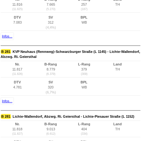
11.816
7.665
257
TH
(11.825)
(5.270)
(187)
DTV
SV
BPL
7.083
312
WB
(4,4%)
Infos...
B 281
KVP Neuhaus (Rennweg)-Schwarzburger Straße (L 1145) - Lichte-Wallendorf,
Abzwg. Ri. Geiersthal
Nr.
B-Rang
L-Rang
Land
11.817
8.779
379
TH
(11.826)
(6.379)
(309)
DTV
SV
BPL
4.781
320
WB
(6,7%)
Infos...
B 281
Lichte-Wallendorf, Abzwg. Ri. Geiersthal - Lichte-Piesauer Straße (L 1152)
Nr.
B-Rang
L-Rang
Land
11.818
9.013
404
TH
(11.827)
(6.612)
(334)