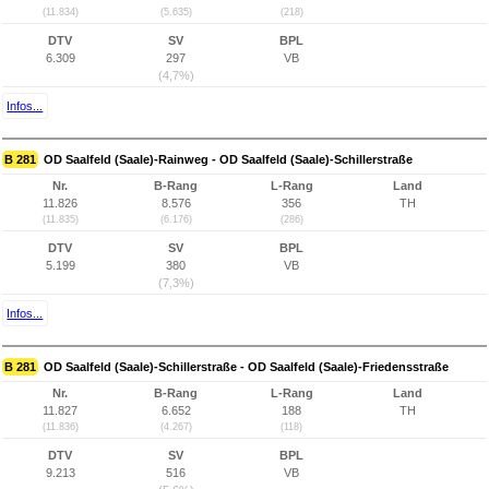
(11.834)
(5.635)
(218)
DTV
SV
BPL
6.309
297
VB
(4,7%)
Infos...
B 281
OD Saalfeld (Saale)-Rainweg - OD Saalfeld (Saale)-Schillerstraße
Nr.
B-Rang
L-Rang
Land
11.826
8.576
356
TH
(11.835)
(6.176)
(286)
DTV
SV
BPL
5.199
380
VB
(7,3%)
Infos...
B 281
OD Saalfeld (Saale)-Schillerstraße - OD Saalfeld (Saale)-Friedensstraße
Nr.
B-Rang
L-Rang
Land
11.827
6.652
188
TH
(11.836)
(4.267)
(118)
DTV
SV
BPL
9.213
516
VB