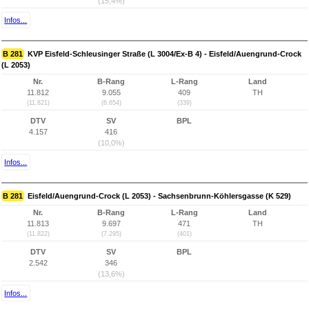
(15,4%)
Infos...
B 281
KVP Eisfeld-Schleusinger Straße (L 3004/Ex-B 4) - Eisfeld/Auengrund-Crock
(L 2053)
Nr.
B-Rang
L-Rang
Land
11.812
9.055
409
TH
(11.821)
(6.654)
(339)
DTV
SV
BPL
4.157
416
(10,0%)
Infos...
B 281
Eisfeld/Auengrund-Crock (L 2053) - Sachsenbrunn-Köhlersgasse (K 529)
Nr.
B-Rang
L-Rang
Land
11.813
9.697
471
TH
(11.822)
(7.295)
(401)
DTV
SV
BPL
2.542
346
(13,6%)
Infos...