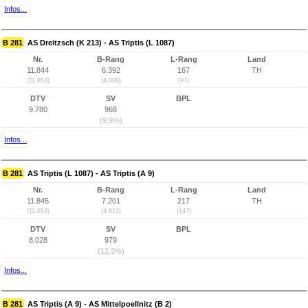
Infos...
B 281
AS Dreitzsch (K 213) - AS Triptis (L 1087)
Nr.
B-Rang
L-Rang
Land
11.844
6.392
167
TH
(11.853)
(4.008)
(97)
DTV
SV
BPL
9.780
968
(9,9%)
Infos...
B 281
AS Triptis (L 1087) - AS Triptis (A 9)
Nr.
B-Rang
L-Rang
Land
11.845
7.201
217
TH
(11.854)
(4.812)
(147)
DTV
SV
BPL
8.028
979
(12,2%)
Infos...
B 281
AS Triptis (A 9) - AS Mittelpoellnitz (B 2)