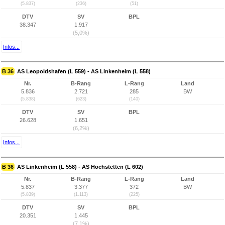
(5.837)
(236)
(51)
DTV
SV
BPL
38.347
1.917
(5,0%)
Infos...
B 36
AS Leopoldshafen (L 559) - AS Linkenheim (L 558)
Nr.
B-Rang
L-Rang
Land
5.836
2.721
285
BW
(5.838)
(623)
(140)
DTV
SV
BPL
26.628
1.651
(6,2%)
Infos...
B 36
AS Linkenheim (L 558) - AS Hochstetten (L 602)
Nr.
B-Rang
L-Rang
Land
5.837
3.377
372
BW
(5.839)
(1.113)
(225)
DTV
SV
BPL
20.351
1.445
(7,1%)