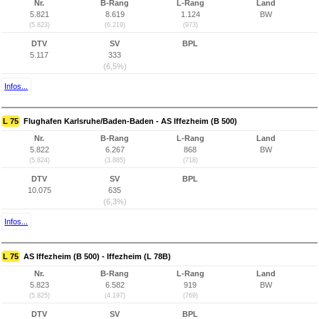
Nr.
B-Rang
L-Rang
Land
5.821
8.619
1.124
BW
(5.823)
(6.219)
(973)
DTV
SV
BPL
5.117
333
(6,5%)
Infos...
L 75
Flughafen Karlsruhe/Baden-Baden - AS Iffezheim (B 500)
Nr.
B-Rang
L-Rang
Land
5.822
6.267
868
BW
(5.824)
(3.885)
(718)
DTV
SV
BPL
10.075
635
(6,3%)
Infos...
L 75
AS Iffezheim (B 500) - Iffezheim (L 78B)
Nr.
B-Rang
L-Rang
Land
5.823
6.582
919
BW
(5.825)
(4.197)
(769)
DTV
SV
BPL