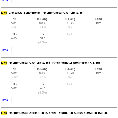
L 75
Lichtenau-Scherzheim - Rheinmünster-Greffern (L 85)
Nr.
B-Rang
L-Rang
Land
5.819
8.833
1.145
BW
(5.821)
(6.433)
(994)
DTV
SV
BPL
4.658
317
(6,8%)
Infos...
L 75
Rheinmünster-Greffern (L 85) - Rheinmünster-Stollhofen (K 3735)
Nr.
B-Rang
L-Rang
Land
5.820
8.666
1.128
BW
(5.822)
(6.266)
(977)
DTV
SV
BPL
5.023
427
(8,5%)
Infos...
L 75
Rheinmünster-Stollhofen (K 3735) - Flughafen Karlsruhe/Baden-Baden