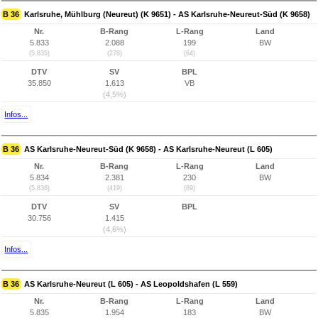
B 36
Karlsruhe, Mühlburg (Neureut) (K 9651) - AS Karlsruhe-Neureut-Süd (K 9658)
Nr.
B-Rang
L-Rang
Land
5.833
2.088
199
BW
(5.835)
(278)
(64)
DTV
SV
BPL
35.850
1.613
VB
(4,5%)
Infos...
B 36
AS Karlsruhe-Neureut-Süd (K 9658) - AS Karlsruhe-Neureut (L 605)
Nr.
B-Rang
L-Rang
Land
5.834
2.381
230
BW
(5.836)
(419)
(89)
DTV
SV
BPL
30.756
1.415
(4,6%)
Infos...
B 36
AS Karlsruhe-Neureut (L 605) - AS Leopoldshafen (L 559)
Nr.
B-Rang
L-Rang
Land
5.835
1.954
183
BW