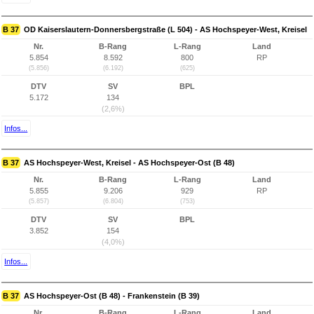
B 37
OD Kaiserslautern-Donnersbergstraße (L 504) - AS Hochspeyer-West, Kreisel
Nr.
B-Rang
L-Rang
Land
5.854
8.592
800
RP
(5.856)
(6.192)
(625)
DTV
SV
BPL
5.172
134
(2,6%)
Infos...
B 37
AS Hochspeyer-West, Kreisel - AS Hochspeyer-Ost (B 48)
Nr.
B-Rang
L-Rang
Land
5.855
9.206
929
RP
(5.857)
(6.804)
(753)
DTV
SV
BPL
3.852
154
(4,0%)
Infos...
B 37
AS Hochspeyer-Ost (B 48) - Frankenstein (B 39)
Nr.
B-Rang
L-Rang
Land