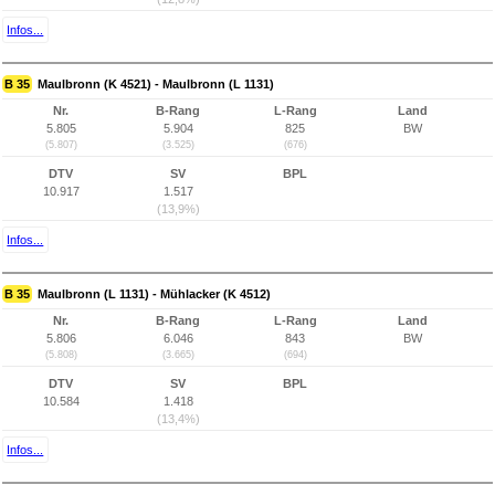
Infos...
B 35
Maulbronn (K 4521) - Maulbronn (L 1131)
Nr.
B-Rang
L-Rang
Land
5.805
5.904
825
BW
(5.807)
(3.525)
(676)
DTV
SV
BPL
10.917
1.517
(13,9%)
Infos...
B 35
Maulbronn (L 1131) - Mühlacker (K 4512)
Nr.
B-Rang
L-Rang
Land
5.806
6.046
843
BW
(5.808)
(3.665)
(694)
DTV
SV
BPL
10.584
1.418
(13,4%)
Infos...