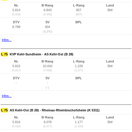
Nr.
B-Rang
L-Rang
Land
5.814
6.843
957
BW
(5.816)
(4.456)
(807)
DTV
SV
BPL
8.788
404
(4,6%)
Infos...
L 75
KVP Kehl-Sundheim - AS Kehl-Ost (B 28)
Nr.
B-Rang
L-Rang
Land
5.815
10.042
1.228
BW
(5.817)
(7.638)
(1.077)
DTV
SV
BPL
-
-
(-)
Infos...
L 75
AS Kehl-Ost (B 28) - Rheinau-Rheinbischofsheim (K 5311)
Nr.
B-Rang
L-Rang
Land
5.816
9.078
1.177
BW
(5.818)
(6.677)
(1.026)