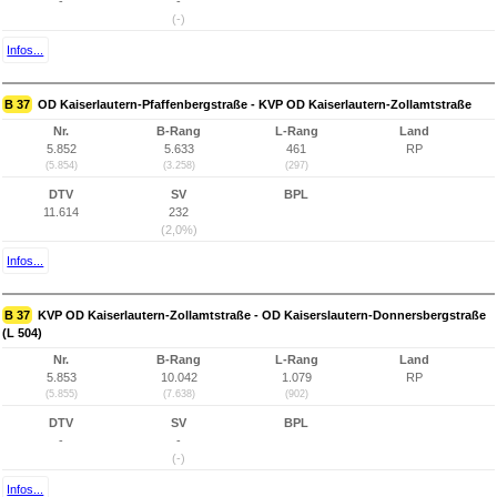
-
-
(-)
Infos...
B 37
OD Kaiserlautern-Pfaffenbergstraße - KVP OD Kaiserlautern-Zollamtstraße
Nr.
B-Rang
L-Rang
Land
5.852
5.633
461
RP
(5.854)
(3.258)
(297)
DTV
SV
BPL
11.614
232
(2,0%)
Infos...
B 37
KVP OD Kaiserlautern-Zollamtstraße - OD Kaiserslautern-Donnersbergstraße
(L 504)
Nr.
B-Rang
L-Rang
Land
5.853
10.042
1.079
RP
(5.855)
(7.638)
(902)
DTV
SV
BPL
-
-
(-)
Infos...