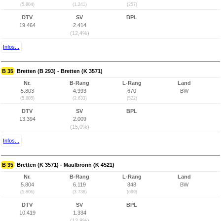
(5.804)
(1.241)
(257)
DTV
SV
BPL
19.464
2.414
(12,4%)
Infos...
B 35
Bretten (B 293) - Bretten (K 3571)
Nr.
B-Rang
L-Rang
Land
5.803
4.993
670
BW
(5.805)
(2.633)
(522)
DTV
SV
BPL
13.394
2.009
(15,0%)
Infos...
B 35
Bretten (K 3571) - Maulbronn (K 4521)
Nr.
B-Rang
L-Rang
Land
5.804
6.119
848
BW
(5.806)
(3.738)
(699)
DTV
SV
BPL
10.419
1.334
(12,8%)