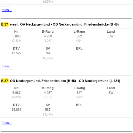
(4,5%)
Infos...
B 37
westl. OA Neckargemünd - OD Neckargemünd, Friedensbrücke (B 45)
Nr.
B-Rang
L-Rang
Land
5.866
4.950
662
BW
(5.868)
(2.590)
(514)
DTV
SV
BPL
13.522
744
(5,5%)
Infos...
B 37
OD Neckargemünd, Friedensbrücke (B 45) - OD Neckargemünd (L 534)
Nr.
B-Rang
L-Rang
Land
5.867
4.257
527
BW
(5.869)
(1.918)
(379)
DTV
SV
BPL
15.868
587
(3,7%)
Infos...