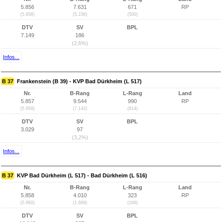
5.856
7.631
671
RP
(5.858)
(5.236)
(500)
DTV
SV
BPL
7.149
186
(2,6%)
Infos...
B 37
Frankenstein (B 39) - KVP Bad Dürkheim (L 517)
Nr.
B-Rang
L-Rang
Land
5.857
9.544
990
RP
(5.859)
(7.142)
(814)
DTV
SV
BPL
3.029
97
(3,2%)
Infos...
B 37
KVP Bad Dürkheim (L 517) - Bad Dürkheim (L 516)
Nr.
B-Rang
L-Rang
Land
5.858
4.010
323
RP
(5.860)
(1.689)
(166)
DTV
SV
BPL