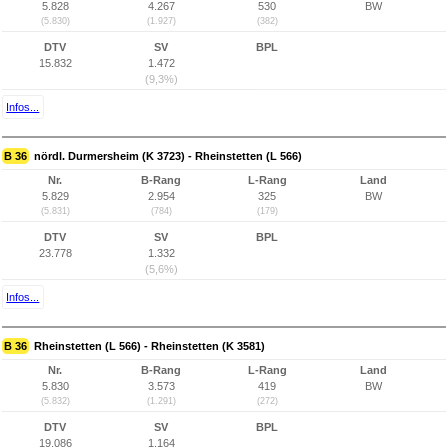
5.828
4.267
530
BW
(5.830)
(1.927)
(382)
DTV
SV
BPL
15.832
1.472
(9,3%)
Infos...
B 36
nördl. Durmersheim (K 3723) - Rheinstetten (L 566)
Nr.
B-Rang
L-Rang
Land
5.829
2.954
325
BW
(5.831)
(784)
(179)
DTV
SV
BPL
23.778
1.332
(5,6%)
Infos...
B 36
Rheinstetten (L 566) - Rheinstetten (K 3581)
Nr.
B-Rang
L-Rang
Land
5.830
3.573
419
BW
(5.832)
(1.291)
(272)
DTV
SV
BPL
19.086
1.164