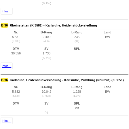
(6,1%)
Infos...
B 36
Rheinstetten (K 3581) - Karlsruhe, Heidenstückersiedlung
Nr.
B-Rang
L-Rang
Land
5.831
2.409
235
BW
(5.833)
(436)
(94)
DTV
SV
BPL
30.356
1.730
(5,7%)
Infos...
B 36
Karlsruhe, Heidenstückersiedlung - Karlsruhe, Mühlburg (Neureut) (K 9651)
Nr.
B-Rang
L-Rang
Land
5.832
10.042
1.228
BW
(5.834)
(7.638)
(1.077)
DTV
SV
BPL
-
-
VB
(-)
Infos...