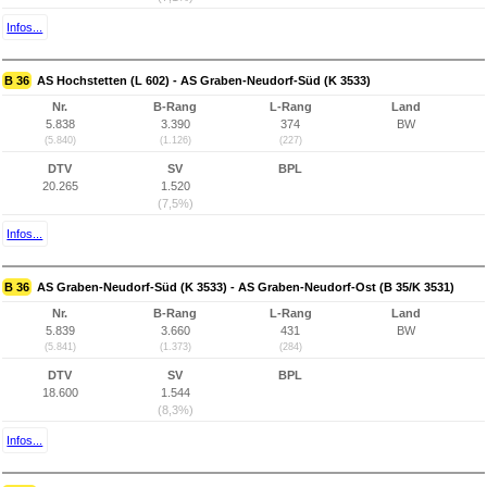
Infos...
B 36
AS Hochstetten (L 602) - AS Graben-Neudorf-Süd (K 3533)
Nr.
B-Rang
L-Rang
Land
5.838
3.390
374
BW
(5.840)
(1.126)
(227)
DTV
SV
BPL
20.265
1.520
(7,5%)
Infos...
B 36
AS Graben-Neudorf-Süd (K 3533) - AS Graben-Neudorf-Ost (B 35/K 3531)
Nr.
B-Rang
L-Rang
Land
5.839
3.660
431
BW
(5.841)
(1.373)
(284)
DTV
SV
BPL
18.600
1.544
(8,3%)
Infos...