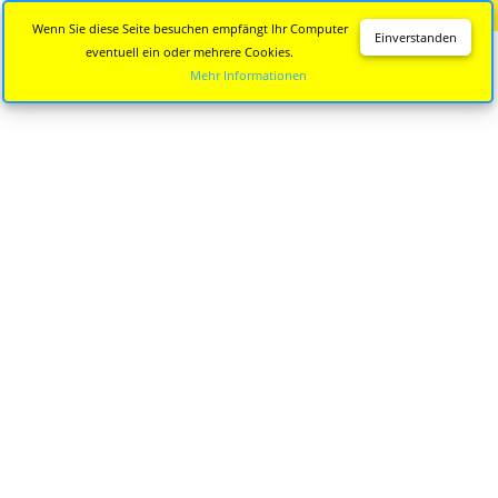
Diese Seite wird nicht mehr aktualisiert.
Zur neuen Seite
Wenn Sie diese Seite besuchen empfängt Ihr Computer
Einverstanden
eventuell ein oder mehrere Cookies.
Mehr Informationen