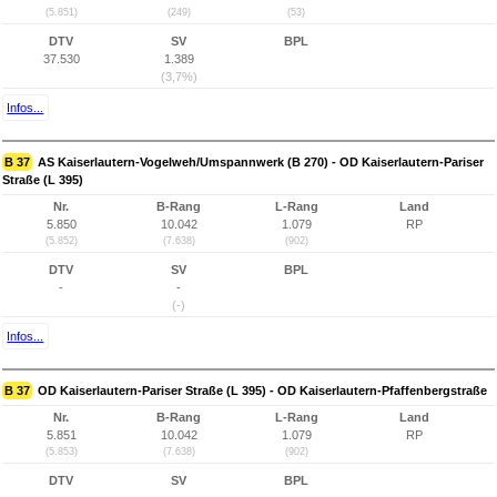
(5.851)
(249)
(53)
DTV
SV
BPL
37.530
1.389
(3,7%)
Infos...
B 37
AS Kaiserlautern-Vogelweh/Umspannwerk (B 270) - OD Kaiserlautern-Pariser
Straße (L 395)
Nr.
B-Rang
L-Rang
Land
5.850
10.042
1.079
RP
(5.852)
(7.638)
(902)
DTV
SV
BPL
-
-
(-)
Infos...
B 37
OD Kaiserlautern-Pariser Straße (L 395) - OD Kaiserlautern-Pfaffenbergstraße
Nr.
B-Rang
L-Rang
Land
5.851
10.042
1.079
RP
(5.853)
(7.638)
(902)
DTV
SV
BPL