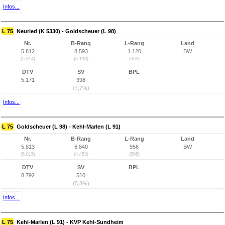
Infos...
L 75
Neuried (K 5330) - Goldscheuer (L 98)
Nr.
B-Rang
L-Rang
Land
5.812
8.593
1.120
BW
(5.814)
(6.193)
(969)
DTV
SV
BPL
5.171
398
(7,7%)
Infos...
L 75
Goldscheuer (L 98) - Kehl-Marlen (L 91)
Nr.
B-Rang
L-Rang
Land
5.813
6.840
956
BW
(5.815)
(4.453)
(806)
DTV
SV
BPL
8.792
510
(5,8%)
Infos...
L 75
Kehl-Marlen (L 91) - KVP Kehl-Sundheim