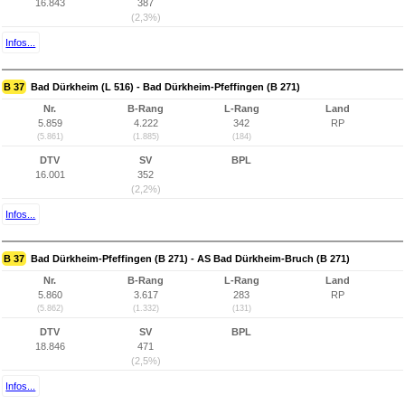
16.843
387
(2,3%)
Infos...
B 37
Bad Dürkheim (L 516) - Bad Dürkheim-Pfeffingen (B 271)
Nr.
B-Rang
L-Rang
Land
5.859
4.222
342
RP
(5.861)
(1.885)
(184)
DTV
SV
BPL
16.001
352
(2,2%)
Infos...
B 37
Bad Dürkheim-Pfeffingen (B 271) - AS Bad Dürkheim-Bruch (B 271)
Nr.
B-Rang
L-Rang
Land
5.860
3.617
283
RP
(5.862)
(1.332)
(131)
DTV
SV
BPL
18.846
471
(2,5%)
Infos...