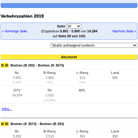
Verkehrszahlen 2019
Seite
< Vorherige Seite
(Ergebnisse
5.801
-
5.900
von
14.284
Nächste Seite >
auf
Seite 59 von 143
)
Abschnitt
B 35
Bretten (B 293) - Bretten (K 3573)
Nr.
B-Rang
L-Rang
Land
5.801
2.881
314
BW
(5.803)
(731)
(169)
DTV
SV
BPL
24.834
2.632
(10,6%)
Infos...
B 35
Bretten (K 3573) - Bretten (B 293)
Nr.
B-Rang
L-Rang
Land
5.802
3.518
404
BW