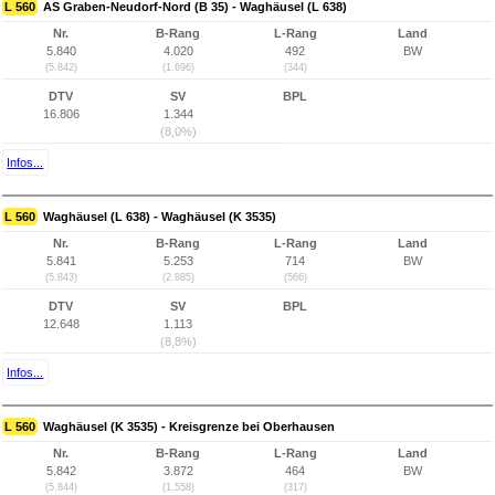
L 560
AS Graben-Neudorf-Nord (B 35) - Waghäusel (L 638)
Nr.
B-Rang
L-Rang
Land
5.840
4.020
492
BW
(5.842)
(1.696)
(344)
DTV
SV
BPL
16.806
1.344
(8,0%)
Infos...
L 560
Waghäusel (L 638) - Waghäusel (K 3535)
Nr.
B-Rang
L-Rang
Land
5.841
5.253
714
BW
(5.843)
(2.885)
(566)
DTV
SV
BPL
12.648
1.113
(8,8%)
Infos...
L 560
Waghäusel (K 3535) - Kreisgrenze bei Oberhausen
Nr.
B-Rang
L-Rang
Land
5.842
3.872
464
BW
(5.844)
(1.558)
(317)