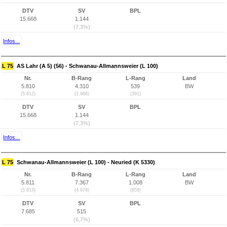
DTV
SV
BPL
15.668
1.144
(7,3%)
Infos...
L 75
AS Lahr (A 5) (56) - Schwanau-Allmannsweier (L 100)
Nr.
B-Rang
L-Rang
Land
5.810
4.310
539
BW
(5.812)
(1.968)
(391)
DTV
SV
BPL
15.668
1.144
(7,3%)
Infos...
L 75
Schwanau-Allmannsweier (L 100) - Neuried (K 5330)
Nr.
B-Rang
L-Rang
Land
5.811
7.367
1.008
BW
(5.813)
(4.978)
(858)
DTV
SV
BPL
7.685
515
(6,7%)