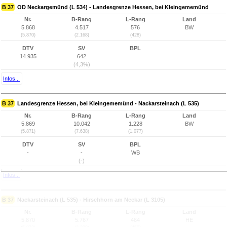
B 37
OD Neckargemünd (L 534) - Landesgrenze Hessen, bei Kleingememünd
Nr.
B-Rang
L-Rang
Land
5.868
4.517
576
BW
(5.870)
(2.168)
(428)
DTV
SV
BPL
14.935
642
(4,3%)
Infos...
B 37
Landesgrenze Hessen, bei Kleingememünd - Nackarsteinach (L 535)
Nr.
B-Rang
L-Rang
Land
5.869
10.042
1.228
BW
(5.871)
(7.638)
(1.077)
DTV
SV
BPL
-
-
WB
(-)
Infos...
B 37
Nackarsteinach (L 535) - Hirschhorn am Neckar (L 3105)
Nr.
B-Rang
L-Rang
Land
5.870
5.767
464
HE