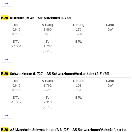
Infos...
B 39
Reilingen (B 39) - Schwetzingen (L 722)
Nr.
B-Rang
L-Rang
Land
5.845
2.686
278
BW
(5.847)
(597)
(134)
DTV
SV
BPL
27.064
1.732
(6,4%)
Infos...
B 39
Schwetzingen (L 722) - AS Schwetzingen/Hockenheim (A 6) (29)
Nr.
B-Rang
L-Rang
Land
5.846
1.792
162
BW
(5.848)
(189)
(40)
DTV
SV
BPL
41.657
2.916
(7,0%)
Infos...
B 36
AS Mannheim/Schwetzingen (A 6) (28) - AS Schwetzingen/Verknüpfung bei