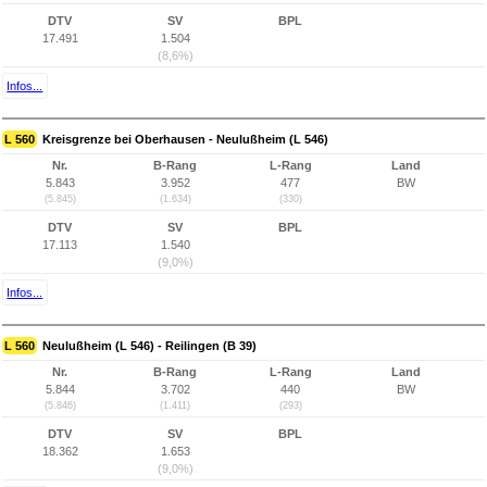
DTV
SV
BPL
17.491
1.504
(8,6%)
Infos...
L 560
Kreisgrenze bei Oberhausen - Neulußheim (L 546)
Nr.
B-Rang
L-Rang
Land
5.843
3.952
477
BW
(5.845)
(1.634)
(330)
DTV
SV
BPL
17.113
1.540
(9,0%)
Infos...
L 560
Neulußheim (L 546) - Reilingen (B 39)
Nr.
B-Rang
L-Rang
Land
5.844
3.702
440
BW
(5.846)
(1.411)
(293)
DTV
SV
BPL
18.362
1.653
(9,0%)