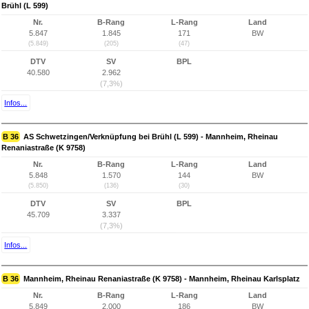
Brühl (L 599)
Nr.
B-Rang
L-Rang
Land
5.847
1.845
171
BW
(5.849)
(205)
(47)
DTV
SV
BPL
40.580
2.962
(7,3%)
Infos...
B 36
AS Schwetzingen/Verknüpfung bei Brühl (L 599) - Mannheim, Rheinau
Renaniastraße (K 9758)
Nr.
B-Rang
L-Rang
Land
5.848
1.570
144
BW
(5.850)
(136)
(30)
DTV
SV
BPL
45.709
3.337
(7,3%)
Infos...
B 36
Mannheim, Rheinau Renaniastraße (K 9758) - Mannheim, Rheinau Karlsplatz
Nr.
B-Rang
L-Rang
Land
5.849
2.000
186
BW