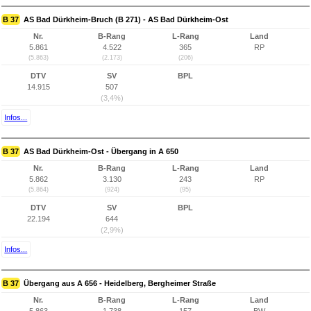
B 37
AS Bad Dürkheim-Bruch (B 271) - AS Bad Dürkheim-Ost
Nr.
B-Rang
L-Rang
Land
5.861
4.522
365
RP
(5.863)
(2.173)
(206)
DTV
SV
BPL
14.915
507
(3,4%)
Infos...
B 37
AS Bad Dürkheim-Ost - Übergang in A 650
Nr.
B-Rang
L-Rang
Land
5.862
3.130
243
RP
(5.864)
(924)
(95)
DTV
SV
BPL
22.194
644
(2,9%)
Infos...
B 37
Übergang aus A 656 - Heidelberg, Bergheimer Straße
Nr.
B-Rang
L-Rang
Land