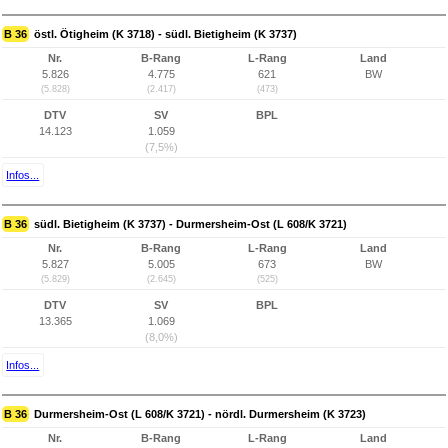
B 36
östl. Ötigheim (K 3718) - südl. Bietigheim (K 3737)
Nr.
B-Rang
L-Rang
Land
5.826
4.775
621
BW
(5.828)
(2.417)
(473)
DTV
SV
BPL
14.123
1.059
(7,5%)
Infos...
B 36
südl. Bietigheim (K 3737) - Durmersheim-Ost (L 608/K 3721)
Nr.
B-Rang
L-Rang
Land
5.827
5.005
673
BW
(5.829)
(2.645)
(525)
DTV
SV
BPL
13.365
1.069
(8,0%)
Infos...
B 36
Durmersheim-Ost (L 608/K 3721) - nördl. Durmersheim (K 3723)
Nr.
B-Rang
L-Rang
Land