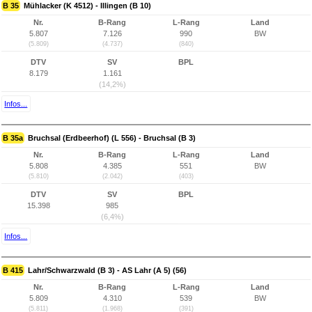
B 35
Mühlacker (K 4512) - Illingen (B 10)
Nr.
B-Rang
L-Rang
Land
5.807
7.126
990
BW
(5.809)
(4.737)
(840)
DTV
SV
BPL
8.179
1.161
(14,2%)
Infos...
B 35a
Bruchsal (Erdbeerhof) (L 556) - Bruchsal (B 3)
Nr.
B-Rang
L-Rang
Land
5.808
4.385
551
BW
(5.810)
(2.042)
(403)
DTV
SV
BPL
15.398
985
(6,4%)
Infos...
B 415
Lahr/Schwarzwald (B 3) - AS Lahr (A 5) (56)
Nr.
B-Rang
L-Rang
Land
5.809
4.310
539
BW
(5.811)
(1.968)
(391)