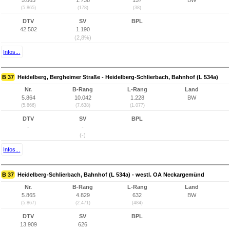
5.863
1.738
157
BW
(5.865)
(178)
(38)
DTV
SV
BPL
42.502
1.190
(2,8%)
Infos...
B 37
Heidelberg, Bergheimer Straße - Heidelberg-Schlierbach, Bahnhof (L 534a)
Nr.
B-Rang
L-Rang
Land
5.864
10.042
1.228
BW
(5.866)
(7.638)
(1.077)
DTV
SV
BPL
-
-
(-)
Infos...
B 37
Heidelberg-Schlierbach, Bahnhof (L 534a) - westl. OA Neckargemünd
Nr.
B-Rang
L-Rang
Land
5.865
4.829
632
BW
(5.867)
(2.471)
(484)
DTV
SV
BPL
13.909
626