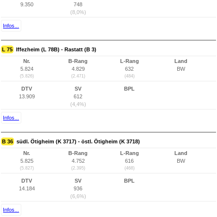
9.350
748
(8,0%)
Infos...
L 75
Iffezheim (L 78B) - Rastatt (B 3)
Nr.
B-Rang
L-Rang
Land
5.824
4.829
632
BW
(5.826)
(2.471)
(484)
DTV
SV
BPL
13.909
612
(4,4%)
Infos...
B 36
südl. Ötigheim (K 3717) - östl. Ötigheim (K 3718)
Nr.
B-Rang
L-Rang
Land
5.825
4.752
616
BW
(5.827)
(2.395)
(468)
DTV
SV
BPL
14.184
936
(6,6%)
Infos...