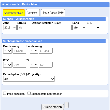
Verkehrszahlen Deutschland
Vergleich
Bedarfsplan 2016
Verkehrszahlen
Suchen - Verkehszahlen
Jahr
Straße
Ort|Zählstelle|TK-Blatt
Land
BPL
Suchergebnisse einschränken
Bundesrang Landesrang
|
DTV SV
|
Bedarfsplan (BPL)-Projekttyp
Infos anzeigen
Suchbegriffe hervorheben