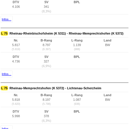
DTV
SV
BPL
4.106
341
(8,3%)
Infos...
L 75
Rheinau-Rheinbischofsheim (K 5311) - Rheinau-Memprechtshofen (K 5372)
Nr.
B-Rang
L-Rang
Land
5.817
8.797
1.139
BW
(5.819)
(6.397)
(988)
DTV
SV
BPL
4.736
327
(6,9%)
Infos...
L 75
Rheinau-Memprechtshofen (K 5372) - Lichtenau-Scherzheim
Nr.
B-Rang
L-Rang
Land
5.818
8.197
1.087
BW
(5.820)
(5.798)
(936)
DTV
SV
BPL
5.998
378
(6,3%)
Infos...