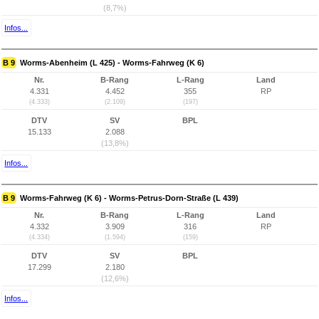
(8,7%)
Infos...
B 9
Worms-Abenheim (L 425) - Worms-Fahrweg (K 6)
Nr.
B-Rang
L-Rang
Land
4.331
4.452
355
RP
(4.333)
(2.109)
(197)
DTV
SV
BPL
15.133
2.088
(13,8%)
Infos...
B 9
Worms-Fahrweg (K 6) - Worms-Petrus-Dorn-Straße (L 439)
Nr.
B-Rang
L-Rang
Land
4.332
3.909
316
RP
(4.334)
(1.594)
(159)
DTV
SV
BPL
17.299
2.180
(12,6%)
Infos...