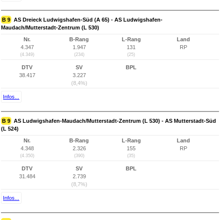
B 9
AS Dreieck Ludwigshafen-Süd (A 65) - AS Ludwigshafen-
Maudach/Mutterstadt-Zentrum (L 530)
Nr.
B-Rang
L-Rang
Land
4.347
1.947
131
RP
(4.349)
(234)
(25)
DTV
SV
BPL
38.417
3.227
(8,4%)
Infos...
B 9
AS Ludwigshafen-Maudach/Mutterstadt-Zentrum (L 530) - AS Mutterstadt-Süd
(L 524)
Nr.
B-Rang
L-Rang
Land
4.348
2.326
155
RP
(4.350)
(390)
(35)
DTV
SV
BPL
31.484
2.739
(8,7%)
Infos...