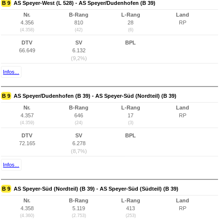
B 9
AS Speyer-West (L 528) - AS Speyer/Dudenhofen (B 39)
Nr.
B-Rang
L-Rang
Land
4.356
810
28
RP
(4.358)
(42)
(6)
DTV
SV
BPL
66.649
6.132
(9,2%)
Infos...
B 9
AS Speyer/Dudenhofen (B 39) - AS Speyer-Süd (Nordteil) (B 39)
Nr.
B-Rang
L-Rang
Land
4.357
646
17
RP
(4.359)
(24)
(3)
DTV
SV
BPL
72.165
6.278
(8,7%)
Infos...
B 9
AS Speyer-Süd (Nordteil) (B 39) - AS Speyer-Süd (Südteil) (B 39)
Nr.
B-Rang
L-Rang
Land
4.358
5.119
413
RP
(4.360)
(2.753)
(253)