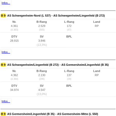
Infos...
B 9
AS Schwegenheim-Nord (L 537) - AS Schwegenheim/Lingenfeld (B 272)
Nr.
B-Rang
L-Rang
Land
4.361
2.529
172
RP
(4.363)
(505)
(47)
DTV
SV
BPL
28.915
3.846
(13,3%)
Infos...
B 9
AS Schwegenheim/Lingenfeld (B 272) - AS Germersheim/Lingenfeld (B 35)
Nr.
B-Rang
L-Rang
Land
4.362
2.130
137
RP
(4.364)
(296)
(29)
DTV
SV
BPL
34.974
4.547
(13,0%)
Infos...
B 9
AS Germersheim/Lingenfeld (B 35) - AS Germersheim-Mitte (L 550)