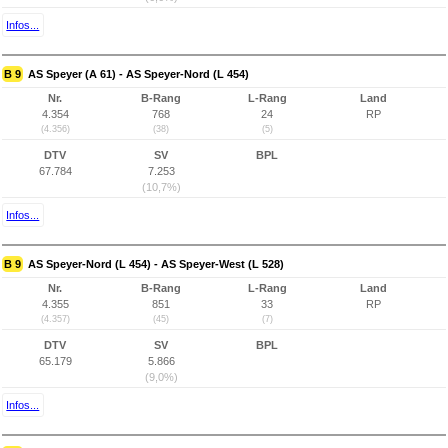
Infos...
B 9
AS Speyer (A 61) - AS Speyer-Nord (L 454)
Nr.
B-Rang
L-Rang
Land
4.354
768
24
RP
(4.356)
(38)
(5)
DTV
SV
BPL
67.784
7.253
(10,7%)
Infos...
B 9
AS Speyer-Nord (L 454) - AS Speyer-West (L 528)
Nr.
B-Rang
L-Rang
Land
4.355
851
33
RP
(4.357)
(45)
(7)
DTV
SV
BPL
65.179
5.866
(9,0%)
Infos...