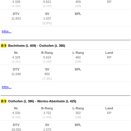
4.328
5.621
459
RP
(4.330)
(3.247)
(295)
DTV
SV
BPL
11.653
1.037
(8,9%)
Infos...
B 9
Bechtheim (L 409) - Osthofen (L 386)
Nr.
B-Rang
L-Rang
Land
4.329
5.624
460
RP
(4.331)
(3.249)
(296)
DTV
SV
BPL
11.648
850
(7,3%)
Infos...
B 9
Osthofen (L 386) - Worms-Abenheim (L 425)
Nr.
B-Rang
L-Rang
Land
4.330
3.752
302
RP
(4.332)
(1.454)
(148)
DTV
SV
BPL
18.050
1.570