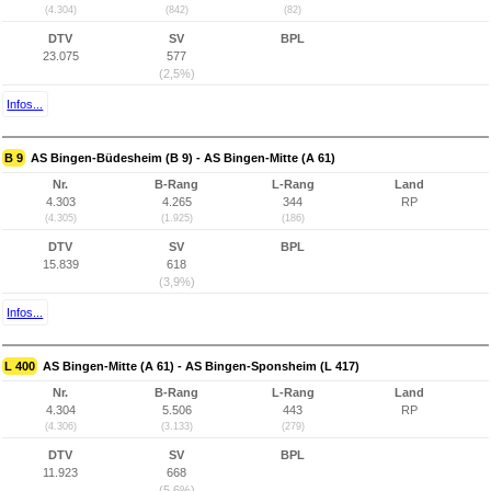
(4.304)
(842)
(82)
DTV
SV
BPL
23.075
577
(2,5%)
Infos...
B 9
AS Bingen-Büdesheim (B 9) - AS Bingen-Mitte (A 61)
Nr.
B-Rang
L-Rang
Land
4.303
4.265
344
RP
(4.305)
(1.925)
(186)
DTV
SV
BPL
15.839
618
(3,9%)
Infos...
L 400
AS Bingen-Mitte (A 61) - AS Bingen-Sponsheim (L 417)
Nr.
B-Rang
L-Rang
Land
4.304
5.506
443
RP
(4.306)
(3.133)
(279)
DTV
SV
BPL
11.923
668
(5,6%)