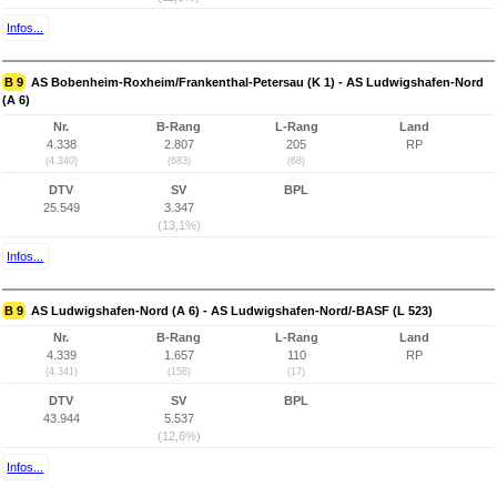
Infos...
B 9
AS Bobenheim-Roxheim/Frankenthal-Petersau (K 1) - AS Ludwigshafen-Nord
(A 6)
Nr.
B-Rang
L-Rang
Land
4.338
2.807
205
RP
(4.340)
(683)
(68)
DTV
SV
BPL
25.549
3.347
(13,1%)
Infos...
B 9
AS Ludwigshafen-Nord (A 6) - AS Ludwigshafen-Nord/-BASF (L 523)
Nr.
B-Rang
L-Rang
Land
4.339
1.657
110
RP
(4.341)
(158)
(17)
DTV
SV
BPL
43.944
5.537
(12,6%)
Infos...