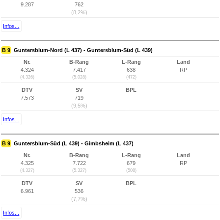
9.287
762
(8,2%)
Infos...
B 9
Guntersblum-Nord (L 437) - Guntersblum-Süd (L 439)
Nr.
B-Rang
L-Rang
Land
4.324
7.417
638
RP
(4.326)
(5.028)
(472)
DTV
SV
BPL
7.573
719
(9,5%)
Infos...
B 9
Guntersblum-Süd (L 439) - Gimbsheim (L 437)
Nr.
B-Rang
L-Rang
Land
4.325
7.722
679
RP
(4.327)
(5.327)
(508)
DTV
SV
BPL
6.961
536
(7,7%)
Infos...