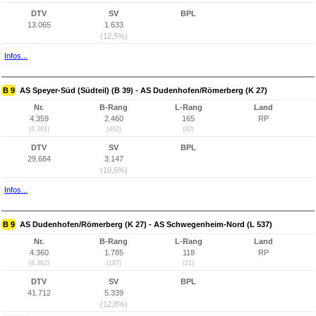
DTV
SV
BPL
13.065
1.633
(12,5%)
Infos...
B 9
AS Speyer-Süd (Südteil) (B 39) - AS Dudenhofen/Römerberg (K 27)
Nr.
B-Rang
L-Rang
Land
4.359
2.460
165
RP
(4.361)
(462)
(42)
DTV
SV
BPL
29.684
3.147
(10,6%)
Infos...
B 9
AS Dudenhofen/Römerberg (K 27) - AS Schwegenheim-Nord (L 537)
Nr.
B-Rang
L-Rang
Land
4.360
1.785
118
RP
(4.362)
(187)
(21)
DTV
SV
BPL
41.712
5.339
(12,8%)