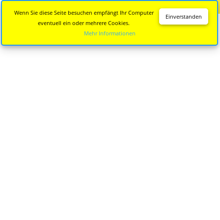
Diese Seite wird nicht mehr aktualisiert.
Zur neuen Seite
Wenn Sie diese Seite besuchen empfängt Ihr Computer
Einverstanden
eventuell ein oder mehrere Cookies.
Mehr Informationen