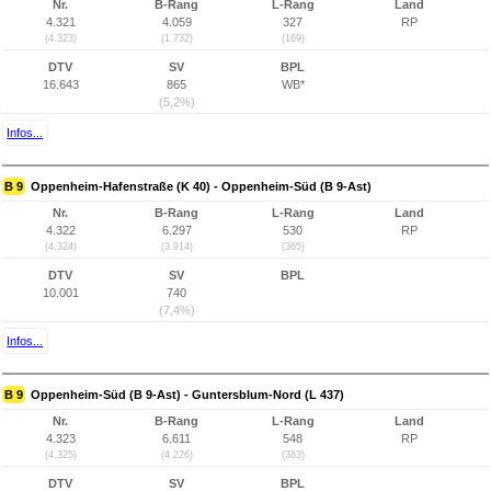
Nr.
B-Rang
L-Rang
Land
4.321
4.059
327
RP
(4.323)
(1.732)
(169)
DTV
SV
BPL
16.643
865
WB*
(5,2%)
Infos...
B 9
Oppenheim-Hafenstraße (K 40) - Oppenheim-Süd (B 9-Ast)
Nr.
B-Rang
L-Rang
Land
4.322
6.297
530
RP
(4.324)
(3.914)
(365)
DTV
SV
BPL
10.001
740
(7,4%)
Infos...
B 9
Oppenheim-Süd (B 9-Ast) - Guntersblum-Nord (L 437)
Nr.
B-Rang
L-Rang
Land
4.323
6.611
548
RP
(4.325)
(4.226)
(383)
DTV
SV
BPL