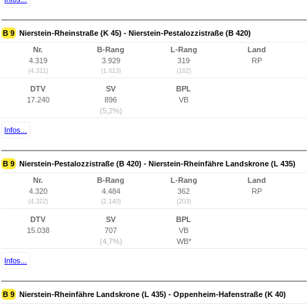
B 9
Nierstein-Rheinstraße (K 45) - Nierstein-Pestalozzistraße (B 420)
Nr.
B-Rang
L-Rang
Land
4.319
3.929
319
RP
(4.321)
(1.613)
(162)
DTV
SV
BPL
17.240
896
VB
(5,2%)
Infos...
B 9
Nierstein-Pestalozzistraße (B 420) - Nierstein-Rheinfähre Landskrone (L 435)
Nr.
B-Rang
L-Rang
Land
4.320
4.484
362
RP
(4.322)
(2.140)
(203)
DTV
SV
BPL
15.038
707
VB
(4,7%)
WB*
Infos...
B 9
Nierstein-Rheinfähre Landskrone (L 435) - Oppenheim-Hafenstraße (K 40)