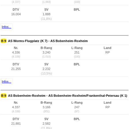
(4.337)
(1.883)
(183)
DTV
SV
BPL
16.004
1.888
(11,8%)
Infos...
B 9
AS Worms-Flugplatz (K 7) - AS Bobenheim-Roxheim
Nr.
B-Rang
L-Rang
Land
4.336
3.240
251
RP
(4.338)
(1.010)
(100)
DTV
SV
BPL
21.255
2.232
(10,5%)
Infos...
B 9
AS Bobenheim-Roxheim - AS Bobenheim-Roxheim/Frankenthal-Petersau (K 1)
Nr.
B-Rang
L-Rang
Land
4.337
3.166
247
RP
(4.339)
(951)
(97)
DTV
SV
BPL
21.881
2.582
(11,8%)