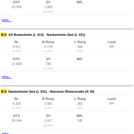
DTV
SV
BPL
22.335
1.005
(4,5%)
Infos...
B 9
AS Bodenheim (L 413) - Nackenheim-Süd (L 431)
Nr.
B-Rang
L-Rang
Land
4.317
3.779
306
RP
(4.319)
(1.478)
(151)
DTV
SV
BPL
17.920
735
(4,1%)
Infos...
B 9
Nackenheim-Süd (L 431) - Nierstein-Rheinstraße (K 45)
Nr.
B-Rang
L-Rang
Land
4.318
3.381
262
RP
(4.320)
(1.117)
(110)
DTV
SV
BPL
20.344
1.017
VB
(5,0%)
Infos...