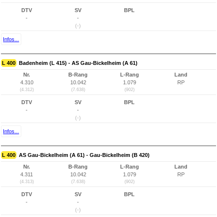
DTV
SV
BPL
-
-
(-)
Infos...
L 400
Badenheim (L 415) - AS Gau-Bickelheim (A 61)
Nr.
B-Rang
L-Rang
Land
4.310
10.042
1.079
RP
(4.312)
(7.638)
(902)
DTV
SV
BPL
-
-
(-)
Infos...
L 400
AS Gau-Bickelheim (A 61) - Gau-Bickelheim (B 420)
Nr.
B-Rang
L-Rang
Land
4.311
10.042
1.079
RP
(4.313)
(7.638)
(902)
DTV
SV
BPL
-
-
(-)