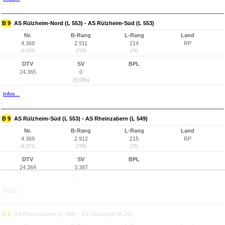
B 9
AS Rülzheim-Nord (L 553) - AS Rülzheim-Süd (L 553)
Nr.
B-Rang
L-Rang
Land
4.368
2.911
214
RP
(4.370)
(755)
(74)
DTV
SV
BPL
24.365
0
(0,0%)
Infos...
B 9
AS Rülzheim-Süd (L 553) - AS Rheinzabern (L 549)
Nr.
B-Rang
L-Rang
Land
4.369
2.912
215
RP
(4.371)
(756)
(75)
DTV
SV
BPL
24.364
3.387
(13,9%)
Infos...
B 9
AS Rheinzabern (L 549) - AS Jockgrim (K 25)