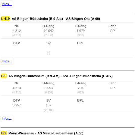
Infos...
L 419
AS Bingen-Büdesheim (B 9-Ast) - AS Bingen-Ost (A 60)
Nr.
B-Rang
L-Rang
Land
4.312
10.042
1.079
RP
(4.314)
(7.638)
(902)
DTV
SV
BPL
-
-
(-)
Infos...
B 9
AS Bingen-Büdesheim (B 9-Ast) - KVP Bingen-Büdesheim (L 417)
Nr.
B-Rang
L-Rang
Land
4.313
8.553
797
RP
(4.315)
(6.153)
(622)
DTV
SV
BPL
5.257
137
(2,6%)
Infos...
B 9
Mainz-Weisenau - AS Mainz-Laubenheim (A 60)