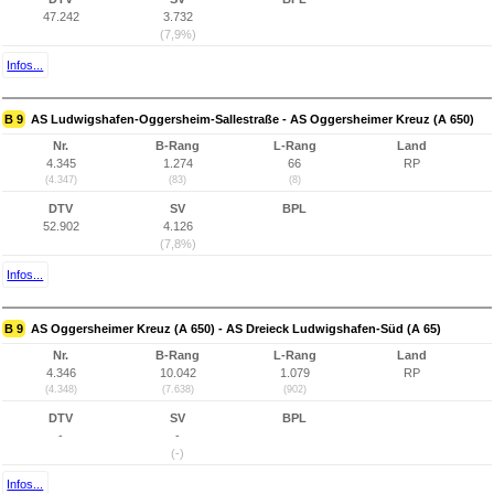
47.242
3.732
(7,9%)
Infos...
B 9
AS Ludwigshafen-Oggersheim-Sallestraße - AS Oggersheimer Kreuz (A 650)
Nr.
B-Rang
L-Rang
Land
4.345
1.274
66
RP
(4.347)
(83)
(8)
DTV
SV
BPL
52.902
4.126
(7,8%)
Infos...
B 9
AS Oggersheimer Kreuz (A 650) - AS Dreieck Ludwigshafen-Süd (A 65)
Nr.
B-Rang
L-Rang
Land
4.346
10.042
1.079
RP
(4.348)
(7.638)
(902)
DTV
SV
BPL
-
-
(-)
Infos...