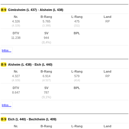
B 9
Gimbsheim (L 437) - Alsheim (L 438)
Nr.
B-Rang
L-Rang
Land
4.326
5.765
475
RP
(4.328)
(3.388)
(311)
DTV
SV
BPL
11.238
944
(8,4%)
Infos...
B 9
Alsheim (L 438) - Eich (L 440)
Nr.
B-Rang
L-Rang
Land
4.327
6.914
579
RP
(4.329)
(4.527)
(414)
DTV
SV
BPL
8.647
787
(9,1%)
Infos...
B 9
Eich (L 440) - Bechtheim (L 409)
Nr.
B-Rang
L-Rang
Land