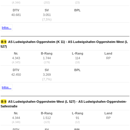
(4.344)
(202)
(23)
DTV
SV
BPL
40.681
3.051
(7,5%)
Infos...
B 9
AS Ludwigshafen-Oggersheim (K 11) - AS Ludwigshafen-Oggersheim-West (L
527)
Nr.
B-Rang
L-Rang
Land
4.343
1.744
114
RP
(4.345)
(179)
(18)
DTV
SV
BPL
42.450
3.269
(7,7%)
Infos...
B 9
AS Ludwigshafen-Oggersheim-West (L 527) - AS Ludwigshafen-Oggersheim-
Sallestraße
Nr.
B-Rang
L-Rang
Land
4.344
1.512
91
RP
(4.346)
(123)
(12)
DTV
SV
BPL