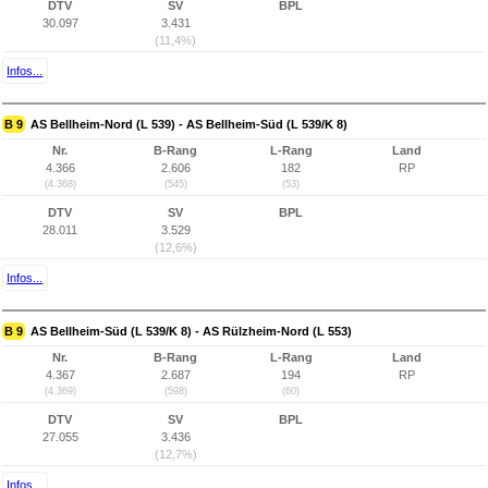
DTV
SV
BPL
30.097
3.431
(11,4%)
Infos...
B 9
AS Bellheim-Nord (L 539) - AS Bellheim-Süd (L 539/K 8)
Nr.
B-Rang
L-Rang
Land
4.366
2.606
182
RP
(4.368)
(545)
(53)
DTV
SV
BPL
28.011
3.529
(12,6%)
Infos...
B 9
AS Bellheim-Süd (L 539/K 8) - AS Rülzheim-Nord (L 553)
Nr.
B-Rang
L-Rang
Land
4.367
2.687
194
RP
(4.369)
(598)
(60)
DTV
SV
BPL
27.055
3.436
(12,7%)
Infos...