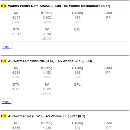
B 9
Worms-Petrus-Dorn-Straße (L 439) - AS Worms-Rheinbrücke (B 47)
Nr.
B-Rang
L-Rang
Land
4.333
3.902
314
RP
(4.335)
(1.588)
(157)
DTV
SV
BPL
17.317
2.598
(15,0%)
Infos...
B 9
AS Worms-Rheinbrücke (B 47) - AS Worms-Süd (L 523)
Nr.
B-Rang
L-Rang
Land
4.334
4.453
356
RP
(4.336)
(2.110)
(198)
DTV
SV
BPL
15.131
2.209
(14,6%)
Infos...
B 9
AS Worms-Süd (L 523) - AS Worms-Flugplatz (K 7)
Nr.
B-Rang
L-Rang
Land
4.335
4.220
341
RP