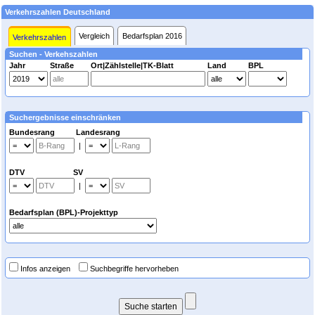
Verkehrszahlen Deutschland
Vergleich
Bedarfsplan 2016
Verkehrszahlen
Suchen - Verkehszahlen
Jahr
Straße
Ort|Zählstelle|TK-Blatt
Land
BPL
Suchergebnisse einschränken
Bundesrang Landesrang
|
DTV SV
|
Bedarfsplan (BPL)-Projekttyp
Infos anzeigen
Suchbegriffe hervorheben