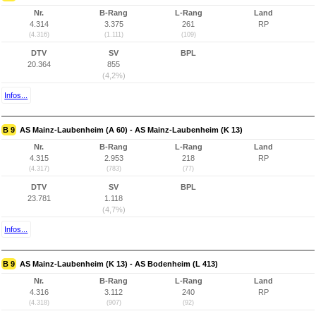
Nr.
B-Rang
L-Rang
Land
4.314
3.375
261
RP
(4.316)
(1.111)
(109)
DTV
SV
BPL
20.364
855
(4,2%)
Infos...
B 9
AS Mainz-Laubenheim (A 60) - AS Mainz-Laubenheim (K 13)
Nr.
B-Rang
L-Rang
Land
4.315
2.953
218
RP
(4.317)
(783)
(77)
DTV
SV
BPL
23.781
1.118
(4,7%)
Infos...
B 9
AS Mainz-Laubenheim (K 13) - AS Bodenheim (L 413)
Nr.
B-Rang
L-Rang
Land
4.316
3.112
240
RP
(4.318)
(907)
(92)