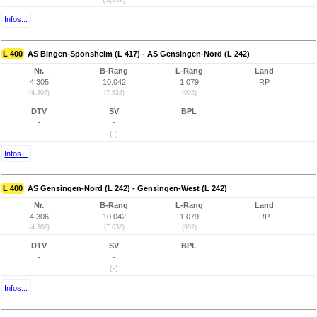
Infos...
L 400
AS Bingen-Sponsheim (L 417) - AS Gensingen-Nord (L 242)
Nr.
B-Rang
L-Rang
Land
4.305
10.042
1.079
RP
(4.307)
(7.638)
(902)
DTV
SV
BPL
-
-
(-)
Infos...
L 400
AS Gensingen-Nord (L 242) - Gensingen-West (L 242)
Nr.
B-Rang
L-Rang
Land
4.306
10.042
1.079
RP
(4.308)
(7.638)
(902)
DTV
SV
BPL
-
-
(-)
Infos...