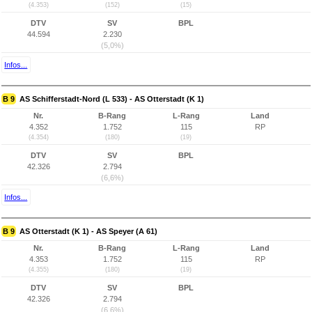
(4.353)
(152)
(15)
DTV
SV
BPL
44.594
2.230
(5,0%)
Infos...
B 9
AS Schifferstadt-Nord (L 533) - AS Otterstadt (K 1)
Nr.
B-Rang
L-Rang
Land
4.352
1.752
115
RP
(4.354)
(180)
(19)
DTV
SV
BPL
42.326
2.794
(6,6%)
Infos...
B 9
AS Otterstadt (K 1) - AS Speyer (A 61)
Nr.
B-Rang
L-Rang
Land
4.353
1.752
115
RP
(4.355)
(180)
(19)
DTV
SV
BPL
42.326
2.794
(6,6%)