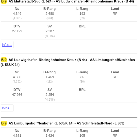
B 9
AS Mutterstadt-Süd (L 524) - AS Ludwigshafen-Rheingönheimer Kreuz (B 44)
Nr.
B-Rang
L-Rang
Land
4.349
2.680
193
RP
(4.351)
(594)
(59)
DTV
SV
BPL
27.129
2.387
(8,8%)
Infos...
B 9
AS Ludwigshafen-Rheingönheimer Kreuz (B 44) - AS Limburgerhof/Neuhofen
(L 533/K 14)
Nr.
B-Rang
L-Rang
Land
4.350
1.469
86
RP
(4.352)
(112)
(10)
DTV
SV
BPL
47.956
2.254
(4,7%)
Infos...
B 9
AS Limburgerhof/Neuhofen (L 533/K 14) - AS Schifferstadt-Nord (L 533)
Nr.
B-Rang
L-Rang
Land
4.351
1.624
105
RP