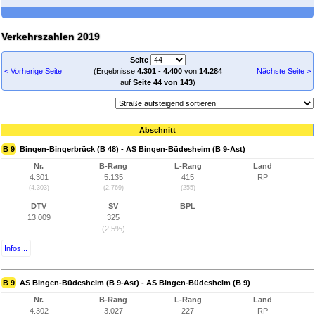
Verkehrszahlen 2019
Seite
< Vorherige Seite
(Ergebnisse
4.301
-
4.400
von
14.284
Nächste Seite >
auf
Seite 44 von 143
)
Abschnitt
B 9
Bingen-Bingerbrück (B 48) - AS Bingen-Büdesheim (B 9-Ast)
Nr.
B-Rang
L-Rang
Land
4.301
5.135
415
RP
(4.303)
(2.769)
(255)
DTV
SV
BPL
13.009
325
(2,5%)
Infos...
B 9
AS Bingen-Büdesheim (B 9-Ast) - AS Bingen-Büdesheim (B 9)
Nr.
B-Rang
L-Rang
Land
4.302
3.027
227
RP