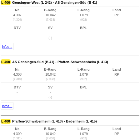
L 400
Gensingen-West (L 242) - AS Gensingen-Süd (B 41)
Nr.
B-Rang
L-Rang
Land
4.307
10.042
1.079
RP
(4.309)
(7.638)
(902)
DTV
SV
BPL
-
-
(-)
Infos...
L 400
AS Gensingen-Süd (B 41) - Pfaffen-Schwabenheim (L 413)
Nr.
B-Rang
L-Rang
Land
4.308
10.042
1.079
RP
(4.310)
(7.638)
(902)
DTV
SV
BPL
-
-
(-)
Infos...
L 400
Pfaffen-Schwabenheim (L 413) - Badenheim (L 415)
Nr.
B-Rang
L-Rang
Land
4.309
10.042
1.079
RP
(4.311)
(7.638)
(902)