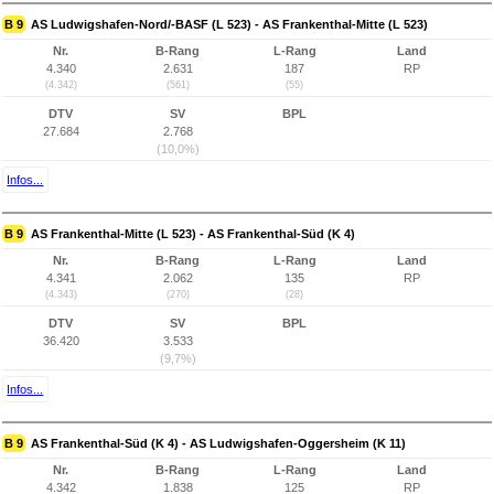
B 9
AS Ludwigshafen-Nord/-BASF (L 523) - AS Frankenthal-Mitte (L 523)
Nr.
B-Rang
L-Rang
Land
4.340
2.631
187
RP
(4.342)
(561)
(55)
DTV
SV
BPL
27.684
2.768
(10,0%)
Infos...
B 9
AS Frankenthal-Mitte (L 523) - AS Frankenthal-Süd (K 4)
Nr.
B-Rang
L-Rang
Land
4.341
2.062
135
RP
(4.343)
(270)
(28)
DTV
SV
BPL
36.420
3.533
(9,7%)
Infos...
B 9
AS Frankenthal-Süd (K 4) - AS Ludwigshafen-Oggersheim (K 11)
Nr.
B-Rang
L-Rang
Land
4.342
1.838
125
RP