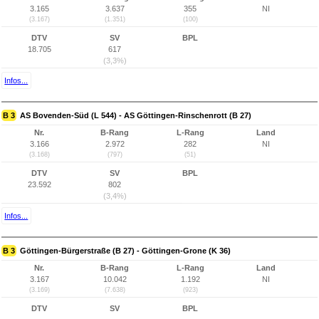
3.165
3.637
355
NI
(3.167)
(1.351)
(100)
DTV
SV
BPL
18.705
617
(3,3%)
Infos...
B 3
AS Bovenden-Süd (L 544) - AS Göttingen-Rinschenrott (B 27)
Nr.
B-Rang
L-Rang
Land
3.166
2.972
282
NI
(3.168)
(797)
(51)
DTV
SV
BPL
23.592
802
(3,4%)
Infos...
B 3
Göttingen-Bürgerstraße (B 27) - Göttingen-Grone (K 36)
Nr.
B-Rang
L-Rang
Land
3.167
10.042
1.192
NI
(3.169)
(7.638)
(923)
DTV
SV
BPL