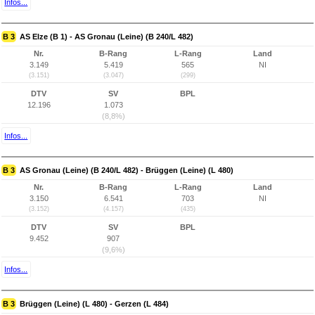
Infos...
B 3
AS Elze (B 1) - AS Gronau (Leine) (B 240/L 482)
Nr.
B-Rang
L-Rang
Land
3.149
5.419
565
NI
(3.151)
(3.047)
(299)
DTV
SV
BPL
12.196
1.073
(8,8%)
Infos...
B 3
AS Gronau (Leine) (B 240/L 482) - Brüggen (Leine) (L 480)
Nr.
B-Rang
L-Rang
Land
3.150
6.541
703
NI
(3.152)
(4.157)
(435)
DTV
SV
BPL
9.452
907
(9,6%)
Infos...
B 3
Brüggen (Leine) (L 480) - Gerzen (L 484)