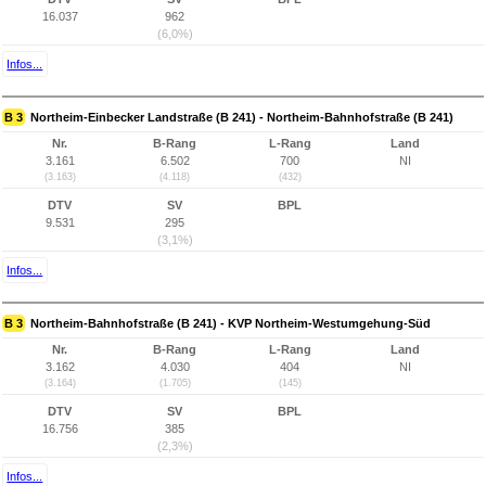
16.037
962
(6,0%)
Infos...
B 3
Northeim-Einbecker Landstraße (B 241) - Northeim-Bahnhofstraße (B 241)
Nr.
B-Rang
L-Rang
Land
3.161
6.502
700
NI
(3.163)
(4.118)
(432)
DTV
SV
BPL
9.531
295
(3,1%)
Infos...
B 3
Northeim-Bahnhofstraße (B 241) - KVP Northeim-Westumgehung-Süd
Nr.
B-Rang
L-Rang
Land
3.162
4.030
404
NI
(3.164)
(1.705)
(145)
DTV
SV
BPL
16.756
385
(2,3%)
Infos...