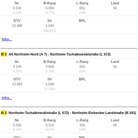
Nr.
B-Rang
L-Rang
Land
3.158
6.094
651
NI
(3.160)
(3.713)
(384)
DTV
SV
BPL
10.488
1.049
(10,0%)
Infos...
B 3
AS Northeim-Nord (A 7) - Northeim-Tschaikowskistraße (L 572)
Nr.
B-Rang
L-Rang
Land
3.159
4.928
505
NI
(3.161)
(2.568)
(239)
DTV
SV
BPL
13.583
1.046
(7,7%)
Infos...
B 3
Northeim-Tschaikowskistraße (L 572) - Northeim-Einbecker Landstraße (B 241)
Nr.
B-Rang
L-Rang
Land
3.160
4.210
426
NI
(3.162)
(1.873)
(166)
DTV
SV
BPL