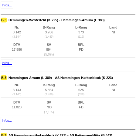
Infos...
B 3
Hemmingen-Westerfeld (K 225) - Hemmingen-Arnum (L 389)
Nr.
B-Rang
L-Rang
Land
3.142
3.786
373
NI
(3.144)
(1.485)
(116)
DTV
SV
BPL
17.886
894
FD
(5,0%)
Infos...
B 3
Hemmingen-Arnum (L 389) - AS Hemmingen-Harkenbleck (K 223)
Nr.
B-Rang
L-Rang
Land
3.143
5.864
625
NI
(3.145)
(3.486)
(358)
DTV
SV
BPL
11.023
783
FD
(7,1%)
Infos...
B 3
AS Hemmingen-Harkenbleck (K 223) - AS Pattensen-Mitte (B 443)