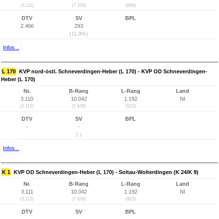
(3.111)
(7.326)
(889)
DTV
SV
BPL
2.466
293
(11,9%)
Infos...
L 170
KVP nord-östl. Schneverdingen-Heber (L 170) - KVP OD Schneverdingen-
Heber (L 170)
Nr.
B-Rang
L-Rang
Land
3.110
10.042
1.192
NI
(3.112)
(7.638)
(923)
DTV
SV
BPL
-
-
(-)
Infos...
K 1
KVP OD Schneverdingen-Heber (L 170) - Soltau-Wolterdingen (K 24/K 9)
Nr.
B-Rang
L-Rang
Land
3.111
10.042
1.192
NI
(3.113)
(7.638)
(923)
DTV
SV
BPL