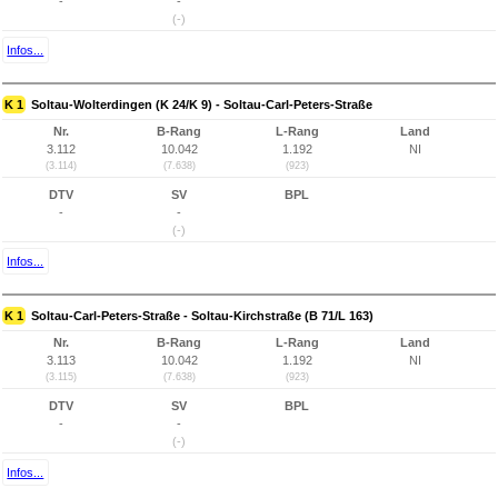
-
-
(-)
Infos...
K 1
Soltau-Wolterdingen (K 24/K 9) - Soltau-Carl-Peters-Straße
Nr.
B-Rang
L-Rang
Land
3.112
10.042
1.192
NI
(3.114)
(7.638)
(923)
DTV
SV
BPL
-
-
(-)
Infos...
K 1
Soltau-Carl-Peters-Straße - Soltau-Kirchstraße (B 71/L 163)
Nr.
B-Rang
L-Rang
Land
3.113
10.042
1.192
NI
(3.115)
(7.638)
(923)
DTV
SV
BPL
-
-
(-)
Infos...