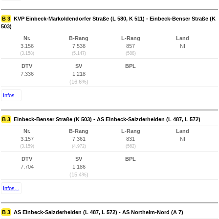
B 3
KVP Einbeck-Markoldendorfer Straße (L 580, K 511) - Einbeck-Benser Straße (K
503)
Nr.
B-Rang
L-Rang
Land
3.156
7.538
857
NI
(3.158)
(5.147)
(588)
DTV
SV
BPL
7.336
1.218
(16,6%)
Infos...
B 3
Einbeck-Benser Straße (K 503) - AS Einbeck-Salzderhelden (L 487, L 572)
Nr.
B-Rang
L-Rang
Land
3.157
7.361
831
NI
(3.159)
(4.972)
(562)
DTV
SV
BPL
7.704
1.186
(15,4%)
Infos...
B 3
AS Einbeck-Salzderhelden (L 487, L 572) - AS Northeim-Nord (A 7)