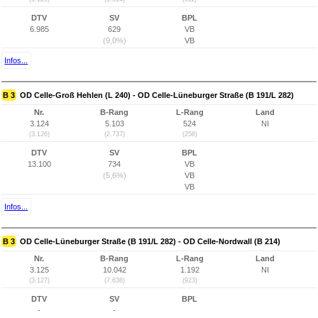
DTV
SV
BPL
6.985
629
VB
(9,0%)
VB
Infos...
B 3
OD Celle-Groß Hehlen (L 240) - OD Celle-Lüneburger Straße (B 191/L 282)
Nr.
B-Rang
L-Rang
Land
3.124
5.103
524
NI
(3.126)
(2.737)
(258)
DTV
SV
BPL
13.100
734
VB
(5,6%)
VB
VB
Infos...
B 3
OD Celle-Lüneburger Straße (B 191/L 282) - OD Celle-Nordwall (B 214)
Nr.
B-Rang
L-Rang
Land
3.125
10.042
1.192
NI
(3.127)
(7.638)
(923)
DTV
SV
BPL
-
-