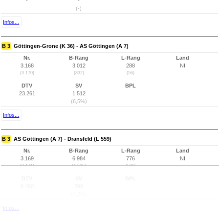
-
-
(-)
Infos...
B 3
Göttingen-Grone (K 36) - AS Göttingen (A 7)
Nr.
B-Rang
L-Rang
Land
3.168
3.012
288
NI
(3.170)
(832)
(56)
DTV
SV
BPL
23.261
1.512
(6,5%)
Infos...
B 3
AS Göttingen (A 7) - Dransfeld (L 559)
Nr.
B-Rang
L-Rang
Land
3.169
6.984
776
NI
(3.171)
(4.596)
(508)
DTV
SV
BPL
8.480
399
(4,7%)
Infos...