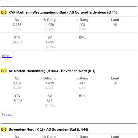
B 3
KVP Northeim-Westumgehung-Süd - AS Nörten-Hardenberg (B 446)
Nr.
B-Rang
L-Rang
Land
3.163
4.029
403
NI
(3.165)
(1.704)
(144)
DTV
SV
BPL
16.757
1.005
(6,0%)
Infos...
B 3
AS Nörten-Hardenberg (B 446) - Bovenden-Nord (K 1)
Nr.
B-Rang
L-Rang
Land
3.164
4.430
447
NI
(3.166)
(2.087)
(184)
DTV
SV
BPL
15.223
518
(3,4%)
Infos...
B 3
Bovenden-Nord (K 1) - AS Bovenden-Süd (L 544)
Nr.
B-Rang
L-Rang
Land