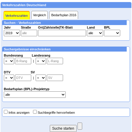
Verkehrszahlen Deutschland
Vergleich
Bedarfsplan 2016
Verkehrszahlen
Suchen - Verkehszahlen
Jahr
Straße
Ort|Zählstelle|TK-Blatt
Land
BPL
Suchergebnisse einschränken
Bundesrang Landesrang
|
DTV SV
|
Bedarfsplan (BPL)-Projekttyp
Infos anzeigen
Suchbegriffe hervorheben