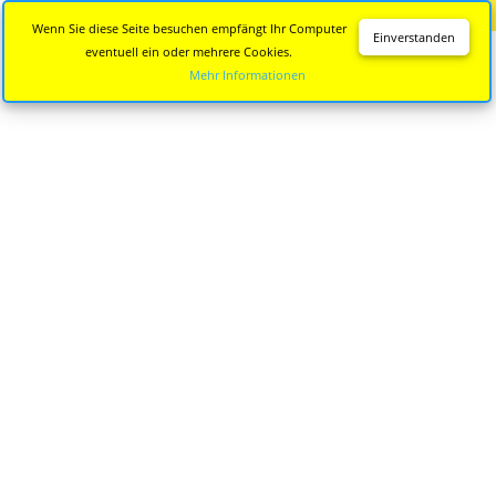
Diese Seite wird nicht mehr aktualisiert.
Zur neuen Seite
Wenn Sie diese Seite besuchen empfängt Ihr Computer
Einverstanden
eventuell ein oder mehrere Cookies.
Mehr Informationen