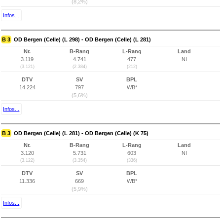
(8,2%)
Infos...
B 3
OD Bergen (Celle) (L 298) - OD Bergen (Celle) (L 281)
Nr.
B-Rang
L-Rang
Land
3.119
4.741
477
NI
(3.121)
(2.384)
(212)
DTV
SV
BPL
14.224
797
WB*
(5,6%)
Infos...
B 3
OD Bergen (Celle) (L 281) - OD Bergen (Celle) (K 75)
Nr.
B-Rang
L-Rang
Land
3.120
5.731
603
NI
(3.122)
(3.354)
(336)
DTV
SV
BPL
11.336
669
WB*
(5,9%)
Infos...