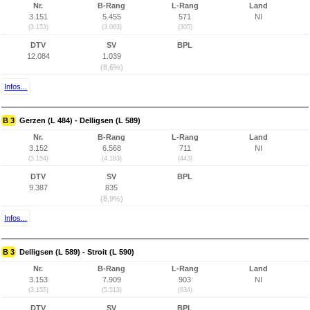
Nr.
B-Rang
L-Rang
Land
3.151
5.455
571
NI
(3.153)
(3.083)
(305)
DTV
SV
BPL
12.084
1.039
(8,6%)
Infos...
B 3
Gerzen (L 484) - Delligsen (L 589)
Nr.
B-Rang
L-Rang
Land
3.152
6.568
711
NI
(3.154)
(4.183)
(443)
DTV
SV
BPL
9.387
835
(8,9%)
Infos...
B 3
Delligsen (L 589) - Stroit (L 590)
Nr.
B-Rang
L-Rang
Land
3.153
7.909
903
NI
(3.155)
(5.513)
(634)
DTV
SV
BPL