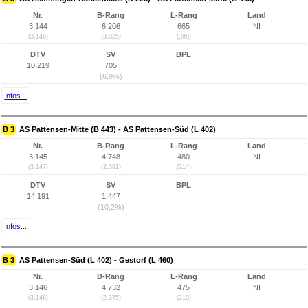
Nr.
B-Rang
L-Rang
Land
3.144
6.206
665
NI
(3.146)
(3.825)
(398)
DTV
SV
BPL
10.219
705
(6,9%)
Infos...
B 3
AS Pattensen-Mitte (B 443) - AS Pattensen-Süd (L 402)
Nr.
B-Rang
L-Rang
Land
3.145
4.748
480
NI
(3.147)
(2.391)
(214)
DTV
SV
BPL
14.191
1.447
(10,2%)
Infos...
B 3
AS Pattensen-Süd (L 402) - Gestorf (L 460)
Nr.
B-Rang
L-Rang
Land
3.146
4.732
475
NI
(3.148)
(2.375)
(210)