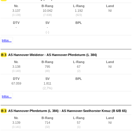
Nr.
B-Rang
L-Rang
Land
3.137
10.042
1.192
NI
(3.139)
(7.638)
(923)
DTV
SV
BPL
-
-
(-)
Infos...
B 3
AS Hannover-Weidetor - AS Hannover-Pferdeturm (L 384)
Nr.
B-Rang
L-Rang
Land
3.138
795
67
NI
(3.140)
(40)
(2)
DTV
SV
BPL
67.059
1.811
(2,7%)
Infos...
B 3
AS Hannover-Pferdeturm (L 384) - AS Hannover-Seelhorster Kreuz (B 6/B 65)
Nr.
B-Rang
L-Rang
Land
3.139
714
57
NI
(3.141)
(32)
(1)