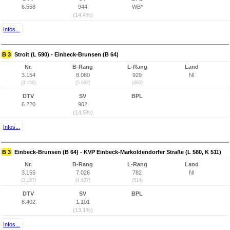
6.558
944
WB*
(14,4%)
Infos...
B 3
Stroit (L 590) - Einbeck-Brunsen (B 64)
Nr.
B-Rang
L-Rang
Land
3.154
8.080
929
NI
(3.156)
(5.682)
(660)
DTV
SV
BPL
6.220
902
(14,5%)
Infos...
B 3
Einbeck-Brunsen (B 64) - KVP Einbeck-Markoldendorfer Straße (L 580, K 511)
Nr.
B-Rang
L-Rang
Land
3.155
7.026
782
NI
(3.157)
(4.637)
(514)
DTV
SV
BPL
8.402
1.101
(13,1%)
Infos...