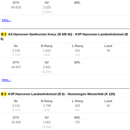
DTV
SV
BPL
69.818
2.025
(2,9%)
Infos...
B 3
AS Hannover-Seelhorster Kreuz (B 6/B 65) - KVP Hannover-Landwehrkreisel (B
6)
Nr.
B-Rang
L-Rang
Land
3.140
1.612
151
NI
(3.142)
(149)
(10)
DTV
SV
BPL
44.847
2.691
(6,0%)
Infos...
B 3
KVP Hannover-Landwehrkreisel (B 6) - Hemmingen-Westerfeld (K 225)
Nr.
B-Rang
L-Rang
Land
3.141
2.798
263
NI
(3.143)
(676)
(43)
DTV
SV
BPL
25.655
1.001
FD
(3,9%)