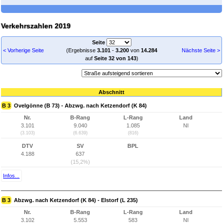
Verkehrszahlen 2019
Seite
< Vorherige Seite
(Ergebnisse
3.101
-
3.200
von
14.284
Nächste Seite >
auf
Seite 32 von 143
)
Abschnitt
B 3
Ovelgönne (B 73) - Abzwg. nach Ketzendorf (K 84)
Nr.
B-Rang
L-Rang
Land
3.101
9.040
1.085
NI
(3.103)
(6.639)
(816)
DTV
SV
BPL
4.188
637
(15,2%)
Infos...
B 3
Abzwg. nach Ketzendorf (K 84) - Elstorf (L 235)
Nr.
B-Rang
L-Rang
Land
3.102
5.553
583
NI