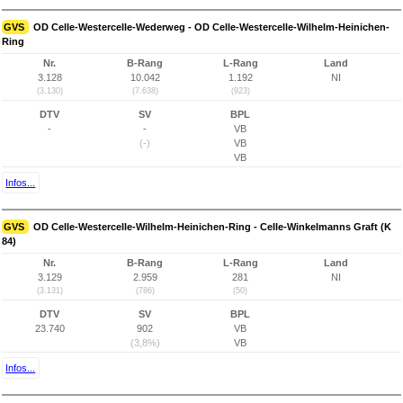
GVS
OD Celle-Westercelle-Wederweg - OD Celle-Westercelle-Wilhelm-Heinichen-
Ring
Nr.
B-Rang
L-Rang
Land
3.128
10.042
1.192
NI
(3.130)
(7.638)
(923)
DTV
SV
BPL
-
-
VB
(-)
VB
VB
Infos...
GVS
OD Celle-Westercelle-Wilhelm-Heinichen-Ring - Celle-Winkelmanns Graft (K
84)
Nr.
B-Rang
L-Rang
Land
3.129
2.959
281
NI
(3.131)
(786)
(50)
DTV
SV
BPL
23.740
902
VB
(3,8%)
VB
Infos...