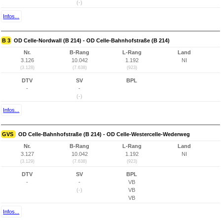
(-)
Infos...
B 3
OD Celle-Nordwall (B 214) - OD Celle-Bahnhofstraße (B 214)
Nr.
B-Rang
L-Rang
Land
3.126
10.042
1.192
NI
(3.128)
(7.638)
(923)
DTV
SV
BPL
-
-
(-)
Infos...
GVS
OD Celle-Bahnhofstraße (B 214) - OD Celle-Westercelle-Wederweg
Nr.
B-Rang
L-Rang
Land
3.127
10.042
1.192
NI
(3.129)
(7.638)
(923)
DTV
SV
BPL
-
-
VB
(-)
VB
VB
Infos...