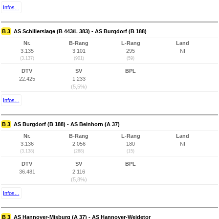
Infos...
B 3
AS Schillerslage (B 443/L 383) - AS Burgdorf (B 188)
Nr.
B-Rang
L-Rang
Land
3.135
3.101
295
NI
(3.137)
(901)
(59)
DTV
SV
BPL
22.425
1.233
(5,5%)
Infos...
B 3
AS Burgdorf (B 188) - AS Beinhorn (A 37)
Nr.
B-Rang
L-Rang
Land
3.136
2.056
180
NI
(3.138)
(268)
(15)
DTV
SV
BPL
36.481
2.116
(5,8%)
Infos...
B 3
AS Hannover-Misburg (A 37) - AS Hannover-Weidetor