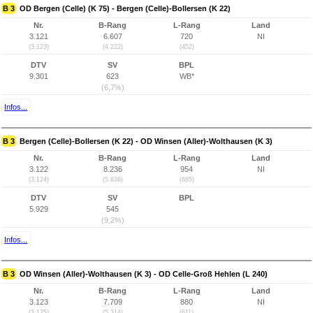
B 3
OD Bergen (Celle) (K 75) - Bergen (Celle)-Bollersen (K 22)
Nr.
B-Rang
L-Rang
Land
3.121
6.607
720
NI
(3.123)
(4.222)
(452)
DTV
SV
BPL
9.301
623
WB*
(6,7%)
Infos...
B 3
Bergen (Celle)-Bollersen (K 22) - OD Winsen (Aller)-Wolthausen (K 3)
Nr.
B-Rang
L-Rang
Land
3.122
8.236
954
NI
(3.124)
(5.836)
(685)
DTV
SV
BPL
5.929
545
(9,2%)
Infos...
B 3
OD Winsen (Aller)-Wolthausen (K 3) - OD Celle-Groß Hehlen (L 240)
Nr.
B-Rang
L-Rang
Land
3.123
7.709
880
NI
(3.125)
(5.314)
(611)