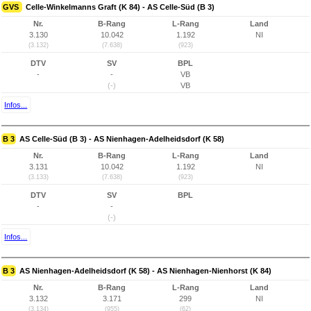
GVS
Celle-Winkelmanns Graft (K 84) - AS Celle-Süd (B 3)
Nr.
B-Rang
L-Rang
Land
3.130
10.042
1.192
NI
(3.132)
(7.638)
(923)
DTV
SV
BPL
-
-
VB
(-)
VB
Infos...
B 3
AS Celle-Süd (B 3) - AS Nienhagen-Adelheidsdorf (K 58)
Nr.
B-Rang
L-Rang
Land
3.131
10.042
1.192
NI
(3.133)
(7.638)
(923)
DTV
SV
BPL
-
-
(-)
Infos...
B 3
AS Nienhagen-Adelheidsdorf (K 58) - AS Nienhagen-Nienhorst (K 84)
Nr.
B-Rang
L-Rang
Land
3.132
3.171
299
NI
(3.134)
(955)
(62)