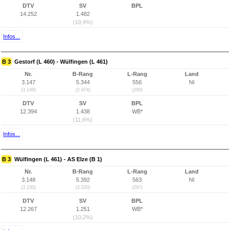
DTV
SV
BPL
14.252
1.482
(10,4%)
Infos...
B 3
Gestorf (L 460) - Wülfingen (L 461)
Nr.
B-Rang
L-Rang
Land
3.147
5.344
556
NI
(3.149)
(2.974)
(290)
DTV
SV
BPL
12.394
1.438
WB*
(11,6%)
Infos...
B 3
Wülfingen (L 461) - AS Elze (B 1)
Nr.
B-Rang
L-Rang
Land
3.148
5.392
563
NI
(3.150)
(3.020)
(297)
DTV
SV
BPL
12.267
1.251
WB*
(10,2%)