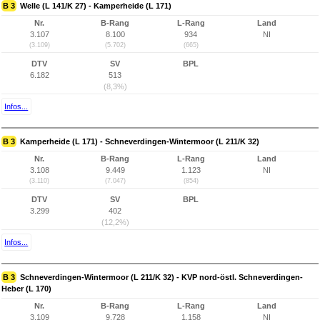
B 3
Welle (L 141/K 27) - Kamperheide (L 171)
Nr.
B-Rang
L-Rang
Land
3.107
8.100
934
NI
(3.109)
(5.702)
(665)
DTV
SV
BPL
6.182
513
(8,3%)
Infos...
B 3
Kamperheide (L 171) - Schneverdingen-Wintermoor (L 211/K 32)
Nr.
B-Rang
L-Rang
Land
3.108
9.449
1.123
NI
(3.110)
(7.047)
(854)
DTV
SV
BPL
3.299
402
(12,2%)
Infos...
B 3
Schneverdingen-Wintermoor (L 211/K 32) - KVP nord-östl. Schneverdingen-
Heber (L 170)
Nr.
B-Rang
L-Rang
Land
3.109
9.728
1.158
NI