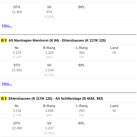
DTV
SV
BPL
21.860
874
(4,0%)
Infos...
B 3
AS Nienhagen-Nienhorst (K 84) - Ehlershausen (K 117/K 125)
Nr.
B-Rang
L-Rang
Land
3.133
3.203
304
NI
(3.135)
(982)
(66)
DTV
SV
BPL
21.561
1.143
(5,3%)
Infos...
B 3
Ehlershausen (K 117/K 125) - AS Schillerslage (B 443/L 383)
Nr.
B-Rang
L-Rang
Land
3.134
3.094
293
NI
(3.136)
(896)
(58)
DTV
SV
BPL
22.490
1.237
(5,5%)