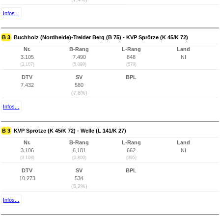
Infos...
B 3
Buchholz (Nordheide)-Trelder Berg (B 75) - KVP Sprötze (K 45/K 72)
Nr.
B-Rang
L-Rang
Land
3.105
7.490
848
NI
(3.107)
(5.099)
(579)
DTV
SV
BPL
7.432
580
(7,8%)
Infos...
B 3
KVP Sprötze (K 45/K 72) - Welle (L 141/K 27)
Nr.
B-Rang
L-Rang
Land
3.106
6.181
662
NI
(3.108)
(3.800)
(395)
DTV
SV
BPL
10.273
534
(5,2%)
Infos...