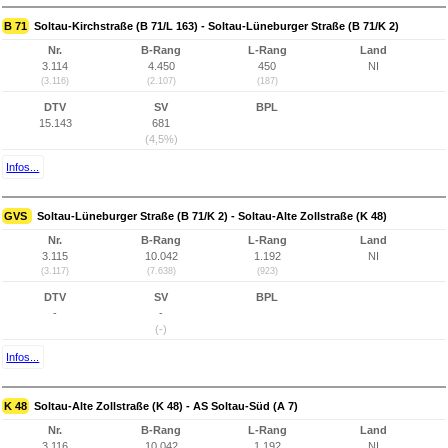
B 71
Soltau-Kirchstraße (B 71/L 163) - Soltau-Lüneburger Straße (B 71/K 2)
Nr.
B-Rang
L-Rang
Land
3.114
4.450
450
NI
(3.116)
(2.107)
(187)
DTV
SV
BPL
15.143
681
(4,5%)
Infos...
GVS
Soltau-Lüneburger Straße (B 71/K 2) - Soltau-Alte Zollstraße (K 48)
Nr.
B-Rang
L-Rang
Land
3.115
10.042
1.192
NI
(3.117)
(7.638)
(923)
DTV
SV
BPL
-
-
(-)
Infos...
K 48
Soltau-Alte Zollstraße (K 48) - AS Soltau-Süd (A 7)
Nr.
B-Rang
L-Rang
Land
3.116
10.042
1.192
NI