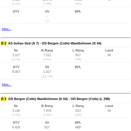
(3.118)
(7.638)
(923)
DTV
SV
BPL
-
-
(-)
Infos...
B 3
AS Soltau-Süd (A 7) - OD Bergen (Celle)-Wardböhmen (K 64)
Nr.
B-Rang
L-Rang
Land
3.117
7.212
817
NI
(3.119)
(4.823)
(548)
DTV
SV
BPL
8.007
1.017
(12,7%)
Infos...
B 3
OD Bergen (Celle)-Wardböhmen (K 64) - OD Bergen (Celle) (L 298)
Nr.
B-Rang
L-Rang
Land
3.118
7.978
913
NI
(3.120)
(5.581)
(644)
DTV
SV
BPL
6.426
527
WB*