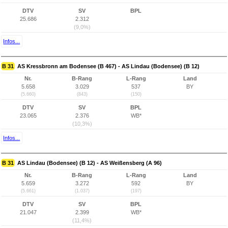
DTV
SV
BPL
25.686
2.312
(9,0%)
Infos...
B 31
AS Kressbronn am Bodensee (B 467) - AS Lindau (Bodensee) (B 12)
Nr.
B-Rang
L-Rang
Land
5.658
3.029
537
BY
(5.660)
(843)
(150)
DTV
SV
BPL
23.065
2.376
WB*
(10,3%)
Infos...
B 31
AS Lindau (Bodensee) (B 12) - AS Weißensberg (A 96)
Nr.
B-Rang
L-Rang
Land
5.659
3.272
592
BY
(5.661)
(1.037)
(197)
DTV
SV
BPL
21.047
2.399
WB*
(11,4%)