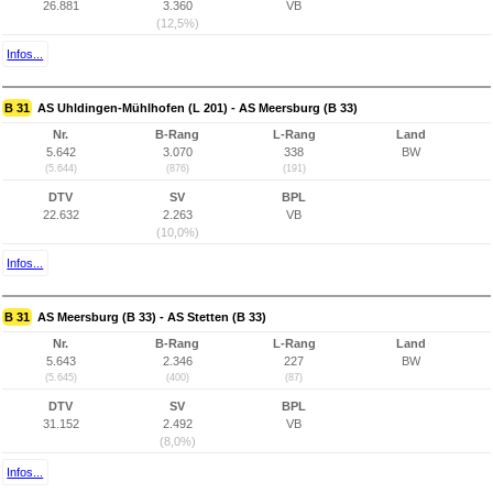
26.881
3.360
VB
(12,5%)
Infos...
B 31
AS Uhldingen-Mühlhofen (L 201) - AS Meersburg (B 33)
Nr.
B-Rang
L-Rang
Land
5.642
3.070
338
BW
(5.644)
(876)
(191)
DTV
SV
BPL
22.632
2.263
VB
(10,0%)
Infos...
B 31
AS Meersburg (B 33) - AS Stetten (B 33)
Nr.
B-Rang
L-Rang
Land
5.643
2.346
227
BW
(5.645)
(400)
(87)
DTV
SV
BPL
31.152
2.492
VB
(8,0%)
Infos...