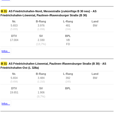
B 31
AS Friedrichshafen-Nord, Messestraße (zukünftige B 30 neu) - AS
Friedrichshafen-Löwental, Paulinen-/Ravensburger Straße (B 30)
Nr.
B-Rang
L-Rang
Land
5.653
3.976
481
BW
(5.655)
(1.656)
(334)
DTV
SV
BPL
17.004
2.330
VB
(13,7%)
FD
Infos...
B 31
AS Friedrichshafen-Löwental, Paulinen-/Ravensburger Straße (B 30) - AS
Friedrichshafen-Ost (L 328a)
Nr.
B-Rang
L-Rang
Land
5.654
3.484
392
BW
(5.656)
(1.210)
(245)
DTV
SV
BPL
19.651
1.906
(9,7%)
Infos...