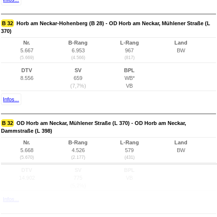
B 32
Horb am Neckar-Hohenberg (B 28) - OD Horb am Neckar, Mühlener Straße (L
370)
Nr.
B-Rang
L-Rang
Land
5.667
6.953
967
BW
(5.669)
(4.566)
(817)
DTV
SV
BPL
8.556
659
WB*
(7,7%)
VB
Infos...
B 32
OD Horb am Neckar, Mühlener Straße (L 370) - OD Horb am Neckar,
Dammstraße (L 398)
Nr.
B-Rang
L-Rang
Land
5.668
4.526
579
BW
(5.670)
(2.177)
(431)
DTV
SV
BPL
14.902
775
VB
(5,2%)
Infos...