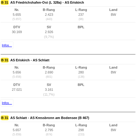
B 31
AS Friedrichshafen-Ost (L 328a) - AS Eriskirch
Nr.
B-Rang
L-Rang
Land
5.655
2.423
237
BW
(5.657)
(443)
(96)
DTV
SV
BPL
30.169
2.926
(9,7%)
Infos...
B 31
AS Eriskirch - AS Schlatt
Nr.
B-Rang
L-Rang
Land
5.656
2.690
280
BW
(5.658)
(601)
(136)
DTV
SV
BPL
27.021
3.161
(11,7%)
Infos...
B 31
AS Schlatt - AS Kressbronn am Bodensee (B 467)
Nr.
B-Rang
L-Rang
Land
5.657
2.795
298
BW
(5.659)
(674)
(153)