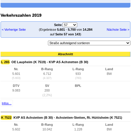
Verkehrszahlen 2019
Seite
< Vorherige Seite
(Ergebnisse
5.601
-
5.700
von
14.284
Nächste Seite >
auf
Seite 57 von 143
)
Abschnitt
L 265
OE Laupheim (K 7519) - KVP AS Achstetten (B 30)
Nr.
B-Rang
L-Rang
Land
5.601
6.712
933
BW
(5.603)
(4.327)
(783)
DTV
SV
BPL
9.083
200
(2,2%)
Infos...
K 7522
KVP AS Achstetten (B 30) - Achstetten-Stetten, Ri. Hüttisheim (K 7521)
Nr.
B-Rang
L-Rang
Land
5.602
10.042
1.228
BW