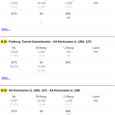
5.625
10.042
1.228
BW
(5.627)
(7.638)
(1.077)
DTV
SV
BPL
-
-
VB
(-)
Infos...
B 31
Freiburg, Tunnel Ganterknoten - AS Kirchzarten (L 126/L 127)
Nr.
B-Rang
L-Rang
Land
5.626
2.118
203
BW
(5.628)
(290)
(66)
DTV
SV
BPL
35.217
3.134
(8,9%)
Infos...
B 31
AS Kirchzarten (L 126/L 127) - AS Kirchzarten (L 128)
Nr.
B-Rang
L-Rang
Land
5.627
10.042
1.228
BW
(5.629)
(7.638)
(1.077)
DTV
SV
BPL