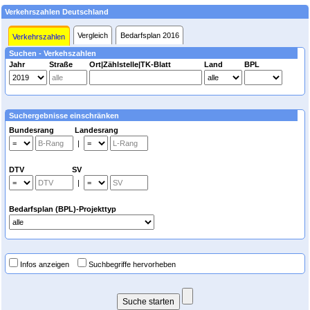
Verkehrszahlen Deutschland
Vergleich
Bedarfsplan 2016
Verkehrszahlen
Suchen - Verkehszahlen
Jahr
Straße
Ort|Zählstelle|TK-Blatt
Land
BPL
Suchergebnisse einschränken
Bundesrang Landesrang
|
DTV SV
|
Bedarfsplan (BPL)-Projekttyp
Infos anzeigen
Suchbegriffe hervorheben