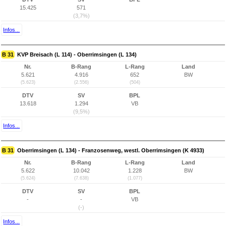
15.425
571
(3,7%)
Infos...
B 31
KVP Breisach (L 114) - Oberrimsingen (L 134)
Nr.
B-Rang
L-Rang
Land
5.621
4.916
652
BW
(5.623)
(2.556)
(504)
DTV
SV
BPL
13.618
1.294
VB
(9,5%)
Infos...
B 31
Oberrimsingen (L 134) - Franzosenweg, westl. Oberrimsingen (K 4933)
Nr.
B-Rang
L-Rang
Land
5.622
10.042
1.228
BW
(5.624)
(7.638)
(1.077)
DTV
SV
BPL
-
-
VB
(-)
Infos...