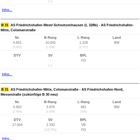
(-)
Infos...
B 31
AS Friedrichshafen-West/-Schnetzenhausen (L 328b) - AS Friedrichshafen-
Mitte, Colsmanstraße
Nr.
B-Rang
L-Rang
Land
5.651
10.042
1.228
BW
(5.653)
(7.638)
(1.077)
DTV
SV
BPL
-
-
FD
(-)
Infos...
B 31
AS Friedrichshafen-Mitte, Colsmanstraße - AS Friedrichshafen-Nord,
Messestraße (zukünftige B 30 neu)
Nr.
B-Rang
L-Rang
Land
5.652
3.976
481
BW
(5.654)
(1.656)
(334)
DTV
SV
BPL
17.004
2.330
VB
(13,7%)
FD
Infos...