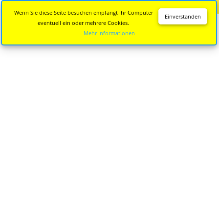
Diese Seite wird nicht mehr aktualisiert.
Zur neuen Seite
Wenn Sie diese Seite besuchen empfängt Ihr Computer
Einverstanden
eventuell ein oder mehrere Cookies.
Mehr Informationen