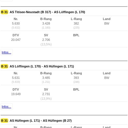
B 31
AS Titisee-Neustadt (B 317) - AS Löffingen (L 170)
Nr.
B-Rang
L-Rang
Land
5.630
3.428
382
BW
(5.632)
(1.160)
(235)
DTV
SV
BPL
20.047
2.706
(13,5%)
Infos...
B 31
AS Löffingen (L 170) - AS Hüfingen (L 171)
Nr.
B-Rang
L-Rang
Land
5.631
3.485
393
BW
(5.633)
(1.211)
(246)
DTV
SV
BPL
19.649
2.731
(13,9%)
Infos...
B 31
AS Hüfingen (L 171) - AS Hüfingen (B 27)
Nr.
B-Rang
L-Rang
Land