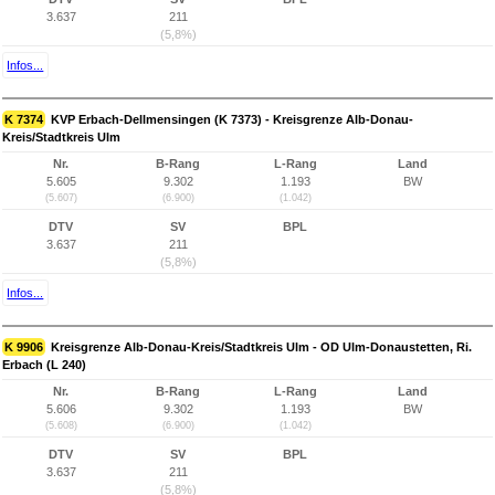
3.637
211
(5,8%)
Infos...
K 7374
KVP Erbach-Dellmensingen (K 7373) - Kreisgrenze Alb-Donau-
Kreis/Stadtkreis Ulm
Nr.
B-Rang
L-Rang
Land
5.605
9.302
1.193
BW
(5.607)
(6.900)
(1.042)
DTV
SV
BPL
3.637
211
(5,8%)
Infos...
K 9906
Kreisgrenze Alb-Donau-Kreis/Stadtkreis Ulm - OD Ulm-Donaustetten, Ri.
Erbach (L 240)
Nr.
B-Rang
L-Rang
Land
5.606
9.302
1.193
BW
(5.608)
(6.900)
(1.042)
DTV
SV
BPL
3.637
211
(5,8%)