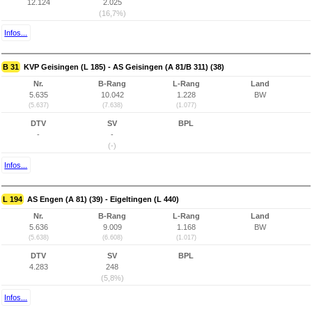
12.124
2.025
(16,7%)
Infos...
B 31
KVP Geisingen (L 185) - AS Geisingen (A 81/B 311) (38)
Nr.
B-Rang
L-Rang
Land
5.635
10.042
1.228
BW
(5.637)
(7.638)
(1.077)
DTV
SV
BPL
-
-
(-)
Infos...
L 194
AS Engen (A 81) (39) - Eigeltingen (L 440)
Nr.
B-Rang
L-Rang
Land
5.636
9.009
1.168
BW
(5.638)
(6.608)
(1.017)
DTV
SV
BPL
4.283
248
(5,8%)
Infos...