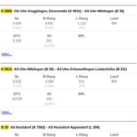
K 9906
OD Ulm-Gögglingen, Ensostraße (K 9916) - AS Ulm-Wiblingen (B 30)
Nr.
B-Rang
L-Rang
Land
5.609
8.601
1.122
BW
(5.611)
(6.201)
(971)
DTV
SV
BPL
5.159
201
(3,9%)
Infos...
K 9915
AS Ulm-Wiblingen (B 30) - AS Ulm-Grimmelfingen-Lindenhöhe (B 311)
Nr.
B-Rang
L-Rang
Land
5.610
4.336
541
BW
(5.612)
(1.994)
(393)
DTV
SV
BPL
15.578
841
(5,4%)
Infos...
B 30
AS Hochdorf (K 7562) - AS Hochdorf-Appendorf (L 284)
Nr.
B-Rang
L-Rang
Land