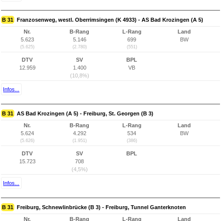
B 31
Franzosenweg, westl. Oberrimsingen (K 4933) - AS Bad Krozingen (A 5)
Nr.
B-Rang
L-Rang
Land
5.623
5.146
699
BW
(5.625)
(2.780)
(551)
DTV
SV
BPL
12.959
1.400
VB
(10,8%)
Infos...
B 31
AS Bad Krozingen (A 5) - Freiburg, St. Georgen (B 3)
Nr.
B-Rang
L-Rang
Land
5.624
4.292
534
BW
(5.626)
(1.951)
(386)
DTV
SV
BPL
15.723
708
(4,5%)
Infos...
B 31
Freiburg, Schnewlinbrücke (B 3) - Freiburg, Tunnel Ganterknoten
Nr.
B-Rang
L-Rang
Land