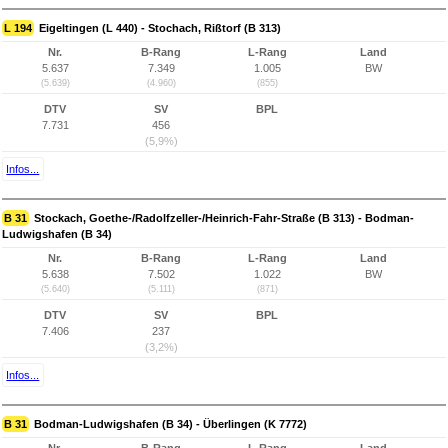
L 194
Eigeltingen (L 440) - Stochach, Rißtorf (B 313)
Nr.
B-Rang
L-Rang
Land
5.637
7.349
1.005
BW
(5.639)
(4.960)
(855)
DTV
SV
BPL
7.731
456
(5,9%)
Infos...
B 31
Stockach, Goethe-/Radolfzeller-/Heinrich-Fahr-Straße (B 313) - Bodman-
Ludwigshafen (B 34)
Nr.
B-Rang
L-Rang
Land
5.638
7.502
1.022
BW
(5.640)
(5.111)
(871)
DTV
SV
BPL
7.406
237
(3,2%)
Infos...
B 31
Bodman-Ludwigshafen (B 34) - Überlingen (K 7772)