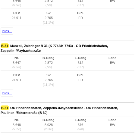
5.646
2.872
312
BW
(5.648)
(725)
(167)
DTV
SV
BPL
24.911
2.765
FD
(11,1%)
Infos...
B 31
Manzell, Zubringer B 31 (K 7742/K 7743) - OD Friedrichshafen,
Zeppelin-/Maybachstraße
Nr.
B-Rang
L-Rang
Land
5.647
2.872
312
BW
(5.649)
(725)
(167)
DTV
SV
BPL
24.911
2.765
FD
(11,1%)
Infos...
B 31
OD Friedrichshafen, Zeppelin-/Maybachstraße - OD Friedrichshafen,
Paulinen-/Eckernstraße (B 30)
Nr.
B-Rang
L-Rang
Land
5.648
5.028
676
BW
(5.650)
(2.666)
(528)