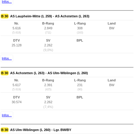
Infos...
B 30
AS Laupheim-Mitte (L 259) - AS Achstetten (L 263)
Nr.
B-Rang
L-Rang
Land
5.616
2.849
308
BW
(5.618)
(711)
(163)
DTV
SV
BPL
25.128
2.262
(9,0%)
Infos...
B 30
AS Achstetten (L 263) - AS Ulm-Wiblingen (L 260)
Nr.
B-Rang
L-Rang
Land
5.617
2.391
231
BW
(5.619)
(425)
(90)
DTV
SV
BPL
30.574
2.262
(7,4%)
Infos...
B 30
AS Ulm-Wiblingen (L 260) - Lgr. BW/BY