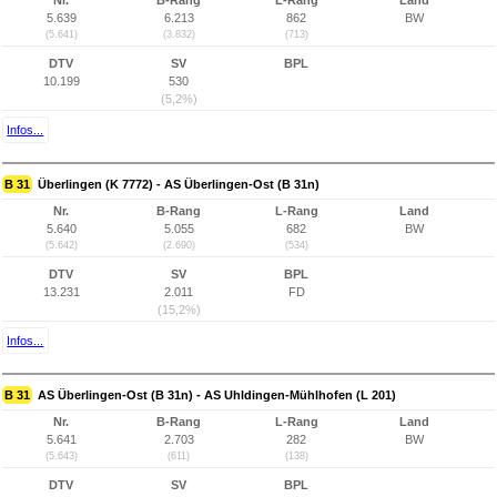
Nr.
B-Rang
L-Rang
Land
5.639
6.213
862
BW
(5.641)
(3.832)
(713)
DTV
SV
BPL
10.199
530
(5,2%)
Infos...
B 31
Überlingen (K 7772) - AS Überlingen-Ost (B 31n)
Nr.
B-Rang
L-Rang
Land
5.640
5.055
682
BW
(5.642)
(2.690)
(534)
DTV
SV
BPL
13.231
2.011
FD
(15,2%)
Infos...
B 31
AS Überlingen-Ost (B 31n) - AS Uhldingen-Mühlhofen (L 201)
Nr.
B-Rang
L-Rang
Land
5.641
2.703
282
BW
(5.643)
(611)
(138)
DTV
SV
BPL