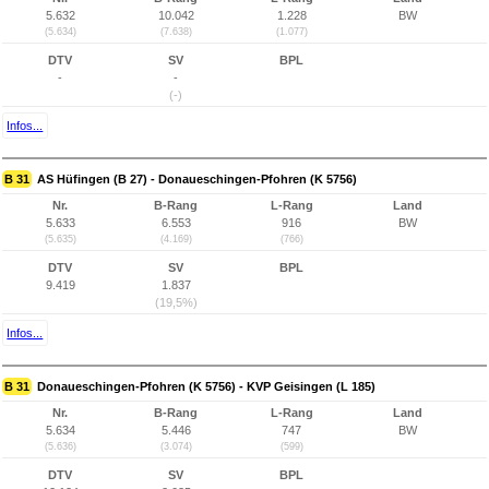
5.632
10.042
1.228
BW
(5.634)
(7.638)
(1.077)
DTV
SV
BPL
-
-
(-)
Infos...
B 31
AS Hüfingen (B 27) - Donaueschingen-Pfohren (K 5756)
Nr.
B-Rang
L-Rang
Land
5.633
6.553
916
BW
(5.635)
(4.169)
(766)
DTV
SV
BPL
9.419
1.837
(19,5%)
Infos...
B 31
Donaueschingen-Pfohren (K 5756) - KVP Geisingen (L 185)
Nr.
B-Rang
L-Rang
Land
5.634
5.446
747
BW
(5.636)
(3.074)
(599)
DTV
SV
BPL