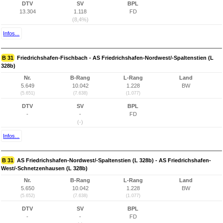
DTV
SV
BPL
13.304
1.118
FD
(8,4%)
Infos...
B 31
Friedrichshafen-Fischbach - AS Friedrichshafen-Nordwest/-Spaltenstien (L
328b)
Nr.
B-Rang
L-Rang
Land
5.649
10.042
1.228
BW
(5.651)
(7.638)
(1.077)
DTV
SV
BPL
-
-
FD
(-)
Infos...
B 31
AS Friedrichshafen-Nordwest/-Spaltenstien (L 328b) - AS Friedrichshafen-
West/-Schnetzenhausen (L 328b)
Nr.
B-Rang
L-Rang
Land
5.650
10.042
1.228
BW
(5.652)
(7.638)
(1.077)
DTV
SV
BPL
-
-
FD