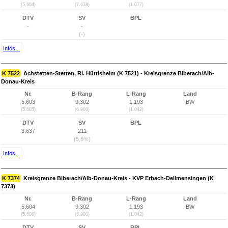
(5.604)
(7.638)
(1.077)
DTV
SV
BPL
-
-
(-)
Infos...
K 7522
Achstetten-Stetten, Ri. Hüttisheim (K 7521) - Kreisgrenze Biberach/Alb-
Donau-Kreis
Nr.
B-Rang
L-Rang
Land
5.603
9.302
1.193
BW
(5.605)
(6.900)
(1.042)
DTV
SV
BPL
3.637
211
(5,8%)
Infos...
K 7374
Kreisgrenze Biberach/Alb-Donau-Kreis - KVP Erbach-Dellmensingen (K
7373)
Nr.
B-Rang
L-Rang
Land
5.604
9.302
1.193
BW
(5.606)
(6.900)
(1.042)
DTV
SV
BPL