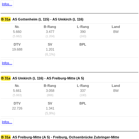
Infos...
B 31a
AS Gottenheim (L 115) - AS Umkirch (L 116)
Nr.
B-Rang
L-Rang
Land
5.660
3.477
390
BW
(5.662)
(1.204)
(243)
DTV
SV
BPL
19.688
1.201
(6,1%)
Infos...
B 31a
AS Umkirch (L 116) - AS Freiburg-Mitte (A 5)
Nr.
B-Rang
L-Rang
Land
5.661
3.058
337
BW
(5.663)
(866)
(190)
DTV
SV
BPL
22.726
1.341
(5,9%)
Infos...
B 31a
AS Freiburg-Mitte (A 5) - Freiburg, Ochsenbrücke Zubringer-Mitte