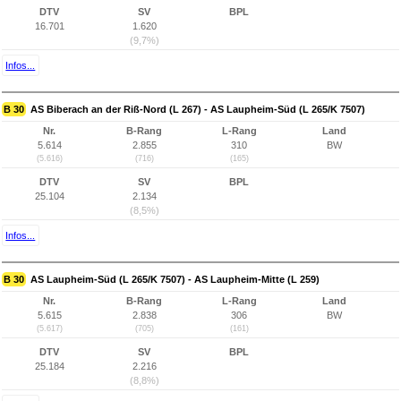
DTV
SV
BPL
16.701
1.620
(9,7%)
Infos...
B 30
AS Biberach an der Riß-Nord (L 267) - AS Laupheim-Süd (L 265/K 7507)
Nr.
B-Rang
L-Rang
Land
5.614
2.855
310
BW
(5.616)
(716)
(165)
DTV
SV
BPL
25.104
2.134
(8,5%)
Infos...
B 30
AS Laupheim-Süd (L 265/K 7507) - AS Laupheim-Mitte (L 259)
Nr.
B-Rang
L-Rang
Land
5.615
2.838
306
BW
(5.617)
(705)
(161)
DTV
SV
BPL
25.184
2.216
(8,8%)