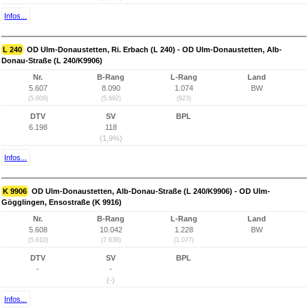
Infos...
L 240
OD Ulm-Donaustetten, Ri. Erbach (L 240) - OD Ulm-Donaustetten, Alb-
Donau-Straße (L 240/K9906)
Nr.
B-Rang
L-Rang
Land
5.607
8.090
1.074
BW
(5.609)
(5.692)
(923)
DTV
SV
BPL
6.198
118
(1,9%)
Infos...
K 9906
OD Ulm-Donaustetten, Alb-Donau-Straße (L 240/K9906) - OD Ulm-
Gögglingen, Ensostraße (K 9916)
Nr.
B-Rang
L-Rang
Land
5.608
10.042
1.228
BW
(5.610)
(7.638)
(1.077)
DTV
SV
BPL
-
-
(-)
Infos...