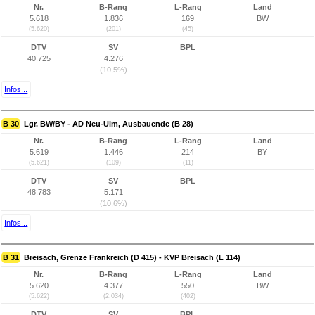
Nr.
B-Rang
L-Rang
Land
5.618
1.836
169
BW
(5.620)
(201)
(45)
DTV
SV
BPL
40.725
4.276
(10,5%)
Infos...
B 30
Lgr. BW/BY - AD Neu-Ulm, Ausbauende (B 28)
Nr.
B-Rang
L-Rang
Land
5.619
1.446
214
BY
(5.621)
(109)
(11)
DTV
SV
BPL
48.783
5.171
(10,6%)
Infos...
B 31
Breisach, Grenze Frankreich (D 415) - KVP Breisach (L 114)
Nr.
B-Rang
L-Rang
Land
5.620
4.377
550
BW
(5.622)
(2.034)
(402)
DTV
SV
BPL