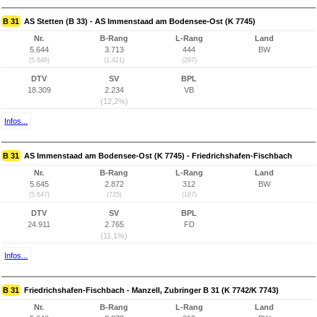
B 31
AS Stetten (B 33) - AS Immenstaad am Bodensee-Ost (K 7745)
Nr.
B-Rang
L-Rang
Land
5.644
3.713
444
BW
(5.646)
(1.421)
(297)
DTV
SV
BPL
18.309
2.234
VB
(12,2%)
Infos...
B 31
AS Immenstaad am Bodensee-Ost (K 7745) - Friedrichshafen-Fischbach
Nr.
B-Rang
L-Rang
Land
5.645
2.872
312
BW
(5.647)
(725)
(167)
DTV
SV
BPL
24.911
2.765
FD
(11,1%)
Infos...
B 31
Friedrichshafen-Fischbach - Manzell, Zubringer B 31 (K 7742/K 7743)
Nr.
B-Rang
L-Rang
Land