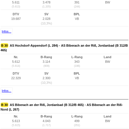
5.611
3.478
391
BW
(5.613)
(1.205)
(244)
DTV
SV
BPL
19.687
2.028
VB
(10,3%)
Infos...
B 30
AS Hochdorf-Appendorf (L 284) - AS Biberach an der Riß, Jordanbad (B 312/B
465)
Nr.
B-Rang
L-Rang
Land
5.612
3.114
343
BW
(5.614)
(909)
(196)
DTV
SV
BPL
22.329
2.300
VB
(10,3%)
Infos...
B 30
AS Biberach an der Riß, Jordanbad (B 312/B 465) - AS Biberach an der Riß-
Nord (L 267)
Nr.
B-Rang
L-Rang
Land
5.613
4.043
499
BW
(5.615)
(1.717)
(351)