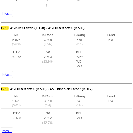
-
-
VB
(-)
Infos...
B 31
AS Kirchzarten (L 128) - AS Hinterzarten (B 500)
Nr.
B-Rang
L-Rang
Land
5.628
3.409
378
BW
(5.630)
(1.142)
(231)
DTV
SV
BPL
20.165
2.803
WB*
(13,9%)
WB*
WB
Infos...
B 31
AS Hinterzarten (B 500) - AS Titisee-Neustadt (B 317)
Nr.
B-Rang
L-Rang
Land
5.629
3.090
341
BW
(5.631)
(892)
(194)
DTV
SV
BPL
22.537
2.862
WB
(12,7%)
Infos...