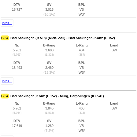
DTV
SV
BPL
18.727
3.015
VB
(16,1%)
WB*
Infos...
B 34
Bad Säckingen (B 518) (Rich. Zoll) - Bad Säckingen, Konz (L 152)
Nr.
B-Rang
L-Rang
Land
5.761
3.680
434
BW
(5.763)
(1.393)
(287)
DTV
SV
BPL
18.493
2.460
VB
(13,3%)
WB*
Infos...
B 34
Bad Säckingen, Konz (L 152) - Murg, Harpolingen (K 6541)
Nr.
B-Rang
L-Rang
Land
5.762
3.845
460
BW
(5.764)
(1.533)
(313)
DTV
SV
BPL
17.619
1.269
VB
(7,2%)
WB*