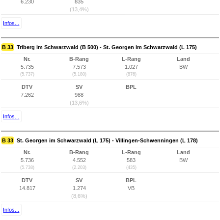
6.230
835
(13,4%)
Infos...
B 33
Triberg im Schwarzwald (B 500) - St. Georgen im Schwarzwald (L 175)
Nr.
B-Rang
L-Rang
Land
5.735
7.573
1.027
BW
(5.737)
(5.180)
(876)
DTV
SV
BPL
7.262
988
(13,6%)
Infos...
B 33
St. Georgen im Schwarzwald (L 175) - Villingen-Schwenningen (L 178)
Nr.
B-Rang
L-Rang
Land
5.736
4.552
583
BW
(5.738)
(2.203)
(435)
DTV
SV
BPL
14.817
1.274
VB
(8,6%)
Infos...