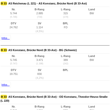
B 33
AS Reichenau (L 221) - AS Konstanz, Brücke Nord (B 33-Ast)
Nr.
B-Rang
L-Rang
Land
5.744
2.885
315
BW
(5.746)
(734)
(170)
DTV
SV
BPL
24.762
1.114
FD
(4,5%)
Infos...
B 33
AS Konstanz, Brücke Nord (B 33-Ast) - BG (Schweiz)
Nr.
B-Rang
L-Rang
Land
5.745
3.471
389
BW
(5.747)
(1.198)
(242)
DTV
SV
BPL
19.751
830
(4,2%)
Infos...
B 33
AS Konstanz, Brücke Nord (B 33-Ast) - OD Konstanz, Theodor-Heuss-Straße
(L 220)
Nr.
B-Rang
L-Rang
Land