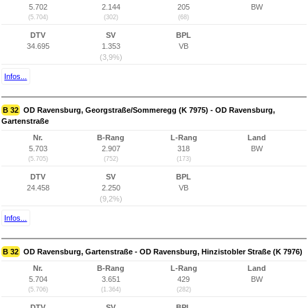
5.702
2.144
205
BW
(5.704)
(302)
(68)
DTV
SV
BPL
34.695
1.353
VB
(3,9%)
Infos...
B 32
OD Ravensburg, Georgstraße/Sommeregg (K 7975) - OD Ravensburg,
Gartenstraße
Nr.
B-Rang
L-Rang
Land
5.703
2.907
318
BW
(5.705)
(752)
(173)
DTV
SV
BPL
24.458
2.250
VB
(9,2%)
Infos...
B 32
OD Ravensburg, Gartenstraße - OD Ravensburg, Hinzistobler Straße (K 7976)
Nr.
B-Rang
L-Rang
Land
5.704
3.651
429
BW
(5.706)
(1.364)
(282)
DTV
SV
BPL