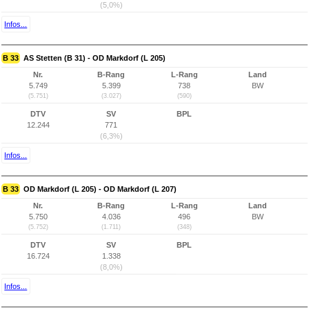
(5,0%)
Infos...
B 33
AS Stetten (B 31) - OD Markdorf (L 205)
Nr.
B-Rang
L-Rang
Land
5.749
5.399
738
BW
(5.751)
(3.027)
(590)
DTV
SV
BPL
12.244
771
(6,3%)
Infos...
B 33
OD Markdorf (L 205) - OD Markdorf (L 207)
Nr.
B-Rang
L-Rang
Land
5.750
4.036
496
BW
(5.752)
(1.711)
(348)
DTV
SV
BPL
16.724
1.338
(8,0%)
Infos...