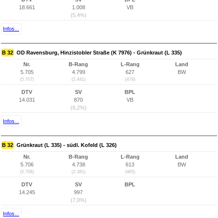
18.661
1.008
VB
(5,4%)
Infos...
B 32
OD Ravensburg, Hinzistobler Straße (K 7976) - Grünkraut (L 335)
Nr.
B-Rang
L-Rang
Land
5.705
4.799
627
BW
(5.707)
(2.441)
(479)
DTV
SV
BPL
14.031
870
VB
(6,2%)
Infos...
B 32
Grünkraut (L 335) - südl. Kofeld (L 326)
Nr.
B-Rang
L-Rang
Land
5.706
4.738
613
BW
(5.708)
(2.381)
(465)
DTV
SV
BPL
14.245
997
(7,0%)
Infos...