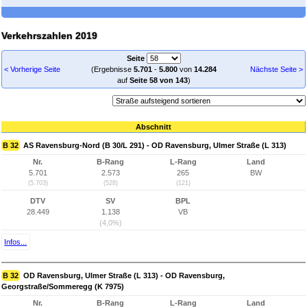
Verkehrszahlen 2019
Seite
< Vorherige Seite
(Ergebnisse
5.701
-
5.800
von
14.284
Nächste Seite >
auf
Seite 58 von 143
)
Abschnitt
B 32
AS Ravensburg-Nord (B 30/L 291) - OD Ravensburg, Ulmer Straße (L 313)
Nr.
B-Rang
L-Rang
Land
5.701
2.573
265
BW
(5.703)
(528)
(121)
DTV
SV
BPL
28.449
1.138
VB
(4,0%)
Infos...
B 32
OD Ravensburg, Ulmer Straße (L 313) - OD Ravensburg,
Georgstraße/Sommeregg (K 7975)
Nr.
B-Rang
L-Rang
Land