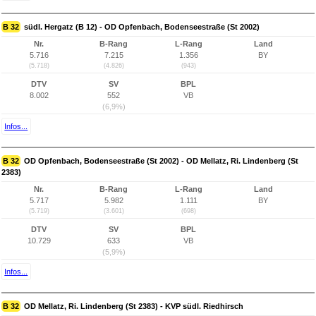
B 32
südl. Hergatz (B 12) - OD Opfenbach, Bodenseestraße (St 2002)
Nr.
B-Rang
L-Rang
Land
5.716
7.215
1.356
BY
(5.718)
(4.826)
(943)
DTV
SV
BPL
8.002
552
VB
(6,9%)
Infos...
B 32
OD Opfenbach, Bodenseestraße (St 2002) - OD Mellatz, Ri. Lindenberg (St
2383)
Nr.
B-Rang
L-Rang
Land
5.717
5.982
1.111
BY
(5.719)
(3.601)
(698)
DTV
SV
BPL
10.729
633
VB
(5,9%)
Infos...
B 32
OD Mellatz, Ri. Lindenberg (St 2383) - KVP südl. Riedhirsch