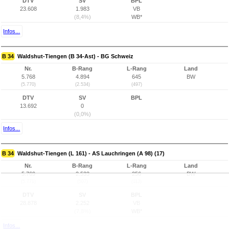
DTV
SV
BPL
23.608
1.983
VB
(8,4%)
WB*
Infos...
B 34
Waldshut-Tiengen (B 34-Ast) - BG Schweiz
Nr.
B-Rang
L-Rang
Land
5.768
4.894
645
BW
(5.770)
(2.534)
(497)
DTV
SV
BPL
13.692
0
(0,0%)
Infos...
B 34
Waldshut-Tiengen (L 161) - AS Lauchringen (A 98) (17)
Nr.
B-Rang
L-Rang
Land
5.769
2.533
256
BW
(5.771)
(507)
(113)
DTV
SV
BPL
28.878
2.252
VB
(7,8%)
WB*
Infos...