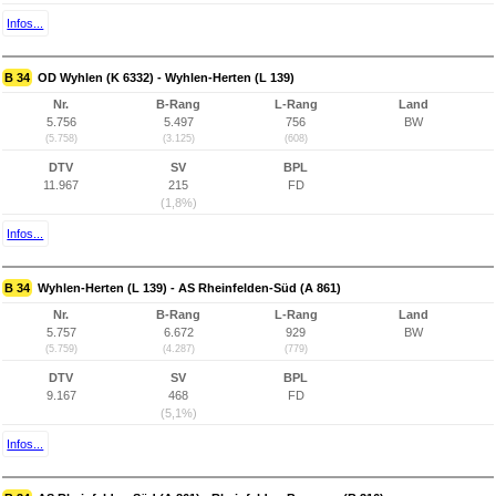
Infos...
B 34
OD Wyhlen (K 6332) - Wyhlen-Herten (L 139)
Nr.
B-Rang
L-Rang
Land
5.756
5.497
756
BW
(5.758)
(3.125)
(608)
DTV
SV
BPL
11.967
215
FD
(1,8%)
Infos...
B 34
Wyhlen-Herten (L 139) - AS Rheinfelden-Süd (A 861)
Nr.
B-Rang
L-Rang
Land
5.757
6.672
929
BW
(5.759)
(4.287)
(779)
DTV
SV
BPL
9.167
468
FD
(5,1%)
Infos...