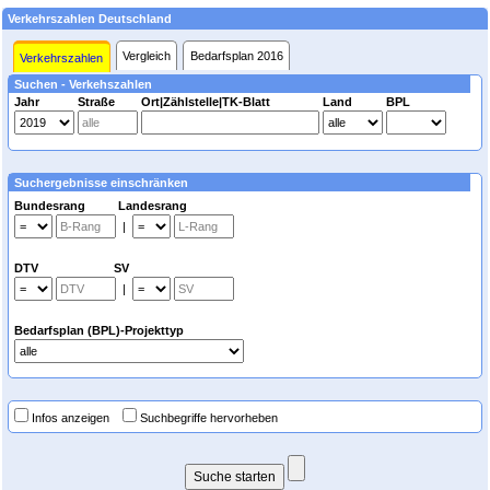
Verkehrszahlen Deutschland
Vergleich
Bedarfsplan 2016
Verkehrszahlen
Suchen - Verkehszahlen
Jahr
Straße
Ort|Zählstelle|TK-Blatt
Land
BPL
Suchergebnisse einschränken
Bundesrang Landesrang
|
DTV SV
|
Bedarfsplan (BPL)-Projekttyp
Infos anzeigen
Suchbegriffe hervorheben