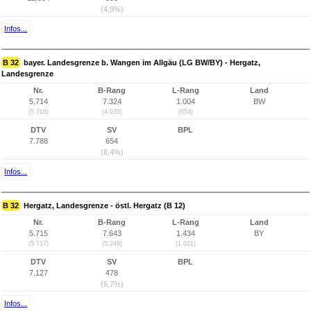
(4,9%)
Infos...
B 32
bayer. Landesgrenze b. Wangen im Allgäu (LG BW/BY) - Hergatz,
Landesgrenze
Nr.
B-Rang
L-Rang
Land
5.714
7.324
1.004
BW
(5.716)
(4.935)
(854)
DTV
SV
BPL
7.788
654
(8,4%)
Infos...
B 32
Hergatz, Landesgrenze - östl. Hergatz (B 12)
Nr.
B-Rang
L-Rang
Land
5.715
7.643
1.434
BY
(5.717)
(5.248)
(1.021)
DTV
SV
BPL
7.127
478
(6,7%)
Infos...