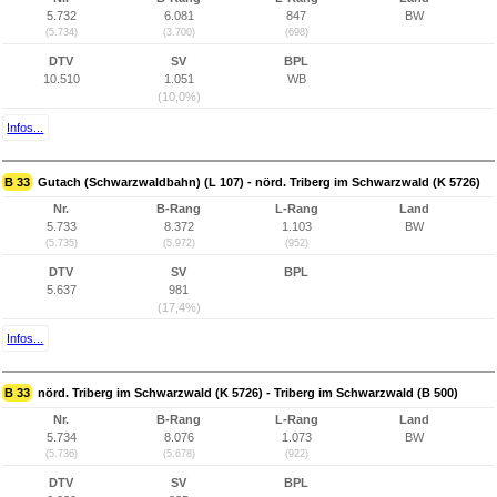
5.732
6.081
847
BW
(5.734)
(3.700)
(698)
DTV
SV
BPL
10.510
1.051
WB
(10,0%)
Infos...
B 33
Gutach (Schwarzwaldbahn) (L 107) - nörd. Triberg im Schwarzwald (K 5726)
Nr.
B-Rang
L-Rang
Land
5.733
8.372
1.103
BW
(5.735)
(5.972)
(952)
DTV
SV
BPL
5.637
981
(17,4%)
Infos...
B 33
nörd. Triberg im Schwarzwald (K 5726) - Triberg im Schwarzwald (B 500)
Nr.
B-Rang
L-Rang
Land
5.734
8.076
1.073
BW
(5.736)
(5.678)
(922)
DTV
SV
BPL