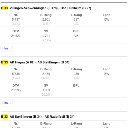
B 33
Villingen-Schwenningen (L 178) - Bad Dürrheim (B 27)
Nr.
B-Rang
L-Rang
Land
5.737
2.901
317
BW
(5.739)
(747)
(172)
DTV
SV
BPL
24.522
1.741
VB
(7,1%)
Infos...
B 33
AK Hegau (A 81) - AS Steißlingen (B 34)
Nr.
B-Rang
L-Rang
Land
5.738
2.439
239
BW
(5.740)
(450)
(98)
DTV
SV
BPL
29.995
3.059
(10,2%)
Infos...
B 33
AS Steißlingen (B 34) - AS Radolfzell (B 34)
Nr.
B-Rang
L-Rang
Land