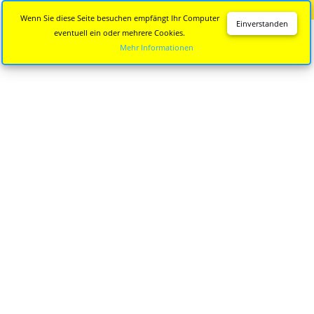
Diese Seite wird nicht mehr aktualisiert.
Zur neuen Seite
Wenn Sie diese Seite besuchen empfängt Ihr Computer
Einverstanden
eventuell ein oder mehrere Cookies.
Mehr Informationen