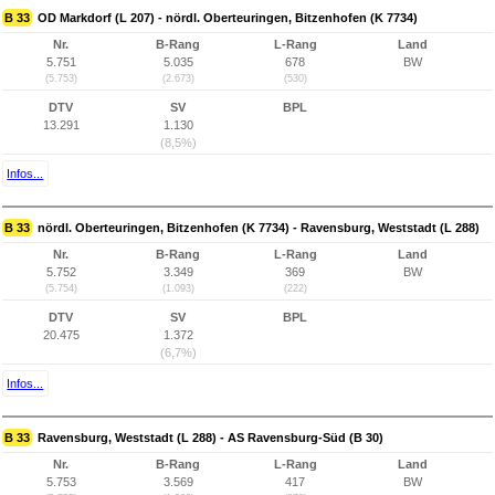
B 33
OD Markdorf (L 207) - nördl. Oberteuringen, Bitzenhofen (K 7734)
Nr.
B-Rang
L-Rang
Land
5.751
5.035
678
BW
(5.753)
(2.673)
(530)
DTV
SV
BPL
13.291
1.130
(8,5%)
Infos...
B 33
nördl. Oberteuringen, Bitzenhofen (K 7734) - Ravensburg, Weststadt (L 288)
Nr.
B-Rang
L-Rang
Land
5.752
3.349
369
BW
(5.754)
(1.093)
(222)
DTV
SV
BPL
20.475
1.372
(6,7%)
Infos...
B 33
Ravensburg, Weststadt (L 288) - AS Ravensburg-Süd (B 30)
Nr.
B-Rang
L-Rang
Land
5.753
3.569
417
BW