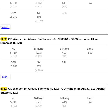
5.709
4.154
514
BW
(5.711)
(1.821)
(366)
DTV
SV
BPL
16.270
602
(3,7%)
Infos...
B 32
OD Wangen im Allgäu, Praßbergstraße (K 8007) - OD Wangen im Allgäu,
Buchweg (L 320)
Nr.
B-Rang
L-Rang
Land
5.710
4.024
493
BW
(5.712)
(1.699)
(345)
DTV
SV
BPL
16.782
470
(2,8%)
Infos...
B 32
OD Wangen im Allgäu, Buchweg (L 320) - OD Wangen im Allgäu, Leutkircher
Straße (L 320)
Nr.
B-Rang
L-Rang
Land
5.711
3.710
443
BW
(5.713)
(1.419)
(296)