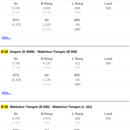
Nr.
B-Rang
L-Rang
Land
5.765
4.693
606
BW
(5.767)
(2.338)
(458)
DTV
SV
BPL
14.375
1.222
VB
(8,5%)
WB*
Infos...
B 34
Dogern (K 6589) - Waldshut-Tiengen (B 500)
Nr.
B-Rang
L-Rang
Land
5.766
4.137
511
BW
(5.768)
(1.804)
(363)
DTV
SV
BPL
16.330
1.176
VB
(7,2%)
WB*
Infos...
B 34
Waldshut-Tiengen (B 500) - Waldshut-Tiengen (L 161)
Nr.
B-Rang
L-Rang
Land
5.767
2.971
329
BW
(5.769)
(796)
(183)