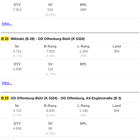
DTV
SV
BPL
7.812
516
WB*
(6,6%)
Infos...
B 33
Willstätt (B 28) - OD Offenburg-Bühl (K 5324)
Nr.
B-Rang
L-Rang
Land
5.721
7.803
1.050
BW
(5.723)
(5.408)
(899)
DTV
SV
BPL
6.808
116
(1,7%)
Infos...
B 33
OD Offenburg-Bühl (K 5324) - OD Offenburg, AS Englerstraße (B 3)
Nr.
B-Rang
L-Rang
Land
5.722
8.835
1.146
BW
(5.724)
(6.435)
(995)
DTV
SV
BPL
4.656
88
(1,9%)