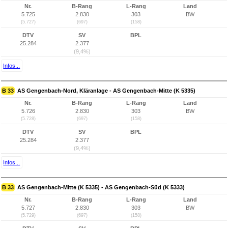
Nr.
B-Rang
L-Rang
Land
5.725
2.830
303
BW
(5.727)
(697)
(158)
DTV
SV
BPL
25.284
2.377
(9,4%)
Infos...
B 33
AS Gengenbach-Nord, Kläranlage - AS Gengenbach-Mitte (K 5335)
Nr.
B-Rang
L-Rang
Land
5.726
2.830
303
BW
(5.728)
(697)
(158)
DTV
SV
BPL
25.284
2.377
(9,4%)
Infos...
B 33
AS Gengenbach-Mitte (K 5335) - AS Gengenbach-Süd (K 5333)
Nr.
B-Rang
L-Rang
Land
5.727
2.830
303
BW
(5.729)
(697)
(158)