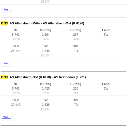
(5,5%)
Infos...
B 33
AS Allensbach-Mitte - AS Allensbach-Ost (K 6170)
Nr.
B-Rang
L-Rang
Land
5.742
2.594
267
BW
(5.744)
(539)
(123)
DTV
SV
BPL
28.144
1.548
FD
(5,5%)
Infos...
B 33
AS Allensbach-Ost (K 6170) - AS Reichenau (L 221)
Nr.
B-Rang
L-Rang
Land
5.743
2.425
238
BW
(5.745)
(445)
(97)
DTV
SV
BPL
30.149
1.628
FD
(5,4%)
Infos...