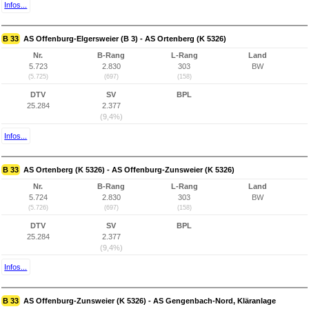
Infos...
B 33
AS Offenburg-Elgersweier (B 3) - AS Ortenberg (K 5326)
Nr.
B-Rang
L-Rang
Land
5.723
2.830
303
BW
(5.725)
(697)
(158)
DTV
SV
BPL
25.284
2.377
(9,4%)
Infos...
B 33
AS Ortenberg (K 5326) - AS Offenburg-Zunsweier (K 5326)
Nr.
B-Rang
L-Rang
Land
5.724
2.830
303
BW
(5.726)
(697)
(158)
DTV
SV
BPL
25.284
2.377
(9,4%)
Infos...
B 33
AS Offenburg-Zunsweier (K 5326) - AS Gengenbach-Nord, Kläranlage