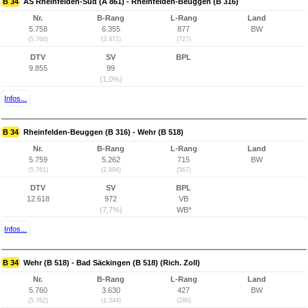
B 34
AS Rheinfelden-Süd (A 861) - Rheinfelden-Beuggen (B 316)
Nr.
B-Rang
L-Rang
Land
5.758
6.355
877
BW
(5.760)
(3.971)
(727)
DTV
SV
BPL
9.855
99
(1,0%)
Infos...
B 34
Rheinfelden-Beuggen (B 316) - Wehr (B 518)
Nr.
B-Rang
L-Rang
Land
5.759
5.262
715
BW
(5.761)
(2.894)
(567)
DTV
SV
BPL
12.618
972
VB
(7,7%)
WB*
Infos...
B 34
Wehr (B 518) - Bad Säckingen (B 518) (Rich. Zoll)
Nr.
B-Rang
L-Rang
Land
5.760
3.630
427
BW
(5.762)
(1.344)
(280)