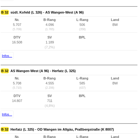
B 32
südl. Kofeld (L 326) - AS Wangen-West (A 96)
Nr.
B-Rang
L-Rang
Land
5.707
4.096
506
BW
(5.709)
(1.765)
(358)
DTV
SV
BPL
16.508
1.189
(7,2%)
Infos...
B 32
AS Wangen-West (A 96) - Herfatz (L 325)
Nr.
B-Rang
L-Rang
Land
5.708
4.555
585
BW
(5.710)
(2.206)
(437)
DTV
SV
BPL
14.807
711
(4,8%)
Infos...
B 32
Herfatz (L 325) - OD Wangen im Allgäu, Praßbergstraße (K 8007)
Nr.
B-Rang
L-Rang
Land