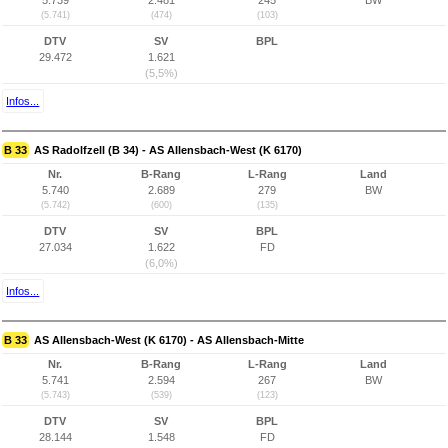
5.739
2.481
245
BW
(5.741)
(474)
(103)
DTV
SV
BPL
29.472
1.621
(5,5%)
Infos...
B 33
AS Radolfzell (B 34) - AS Allensbach-West (K 6170)
Nr.
B-Rang
L-Rang
Land
5.740
2.689
279
BW
(5.742)
(600)
(135)
DTV
SV
BPL
27.034
1.622
FD
(6,0%)
Infos...
B 33
AS Allensbach-West (K 6170) - AS Allensbach-Mitte
Nr.
B-Rang
L-Rang
Land
5.741
2.594
267
BW
(5.743)
(539)
(123)
DTV
SV
BPL
28.144
1.548
FD