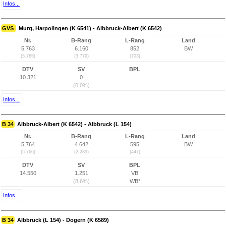
Infos...
GVS
Murg, Harpolingen (K 6541) - Albbruck-Albert (K 6542)
Nr.
B-Rang
L-Rang
Land
5.763
6.160
852
BW
(5.765)
(3.779)
(703)
DTV
SV
BPL
10.321
0
(0,0%)
Infos...
B 34
Albbruck-Albert (K 6542) - Albbruck (L 154)
Nr.
B-Rang
L-Rang
Land
5.764
4.642
595
BW
(5.766)
(2.289)
(447)
DTV
SV
BPL
14.550
1.251
VB
(8,6%)
WB*
Infos...
B 34
Albbruck (L 154) - Dogern (K 6589)