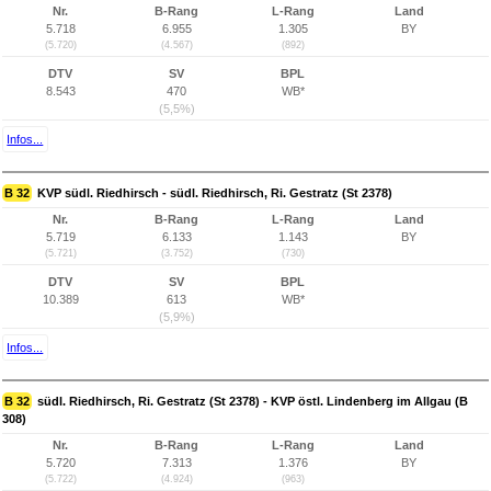
Nr.
B-Rang
L-Rang
Land
5.718
6.955
1.305
BY
(5.720)
(4.567)
(892)
DTV
SV
BPL
8.543
470
WB*
(5,5%)
Infos...
B 32
KVP südl. Riedhirsch - südl. Riedhirsch, Ri. Gestratz (St 2378)
Nr.
B-Rang
L-Rang
Land
5.719
6.133
1.143
BY
(5.721)
(3.752)
(730)
DTV
SV
BPL
10.389
613
WB*
(5,9%)
Infos...
B 32
südl. Riedhirsch, Ri. Gestratz (St 2378) - KVP östl. Lindenberg im Allgau (B
308)
Nr.
B-Rang
L-Rang
Land
5.720
7.313
1.376
BY
(5.722)
(4.924)
(963)