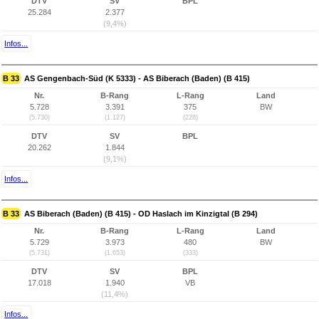
DTV
SV
BPL
25.284
2.377
(9,4%)
Infos...
B 33
AS Gengenbach-Süd (K 5333) - AS Biberach (Baden) (B 415)
Nr.
B-Rang
L-Rang
Land
5.728
3.391
375
BW
(5.730)
(1.127)
(228)
DTV
SV
BPL
20.262
1.844
(9,1%)
Infos...
B 33
AS Biberach (Baden) (B 415) - OD Haslach im Kinzigtal (B 294)
Nr.
B-Rang
L-Rang
Land
5.729
3.973
480
BW
(5.731)
(1.653)
(333)
DTV
SV
BPL
17.018
1.940
VB
(11,4%)
Infos...