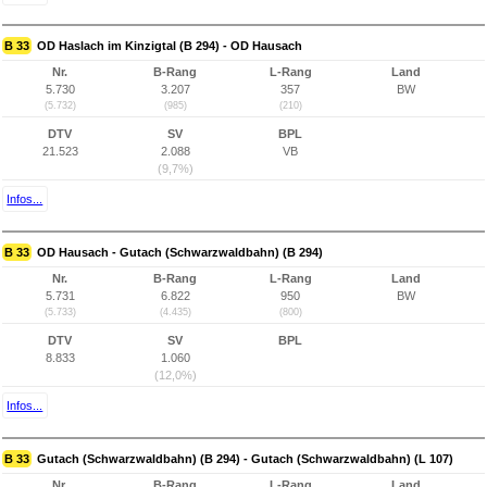
B 33
OD Haslach im Kinzigtal (B 294) - OD Hausach
Nr.
B-Rang
L-Rang
Land
5.730
3.207
357
BW
(5.732)
(985)
(210)
DTV
SV
BPL
21.523
2.088
VB
(9,7%)
Infos...
B 33
OD Hausach - Gutach (Schwarzwaldbahn) (B 294)
Nr.
B-Rang
L-Rang
Land
5.731
6.822
950
BW
(5.733)
(4.435)
(800)
DTV
SV
BPL
8.833
1.060
(12,0%)
Infos...
B 33
Gutach (Schwarzwaldbahn) (B 294) - Gutach (Schwarzwaldbahn) (L 107)
Nr.
B-Rang
L-Rang
Land