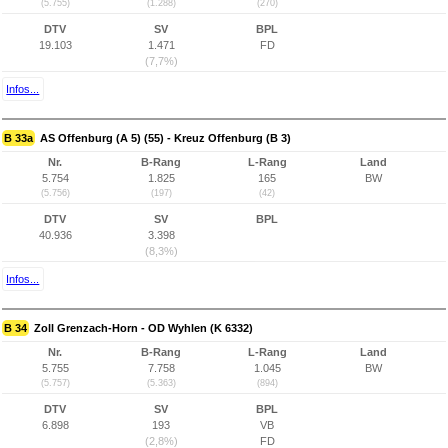
(5.755)
(1.288)
(270)
DTV
SV
BPL
19.103
1.471
FD
(7,7%)
Infos...
B 33a
AS Offenburg (A 5) (55) - Kreuz Offenburg (B 3)
Nr.
B-Rang
L-Rang
Land
5.754
1.825
165
BW
(5.756)
(197)
(42)
DTV
SV
BPL
40.936
3.398
(8,3%)
Infos...
B 34
Zoll Grenzach-Horn - OD Wyhlen (K 6332)
Nr.
B-Rang
L-Rang
Land
5.755
7.758
1.045
BW
(5.757)
(5.363)
(894)
DTV
SV
BPL
6.898
193
VB
(2,8%)
FD