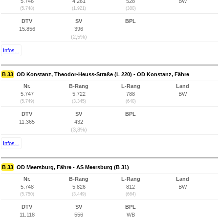
5.746
4.261
528
BW
(5.748)
(1.921)
(380)
DTV
SV
BPL
15.856
396
(2,5%)
Infos...
B 33
OD Konstanz, Theodor-Heuss-Straße (L 220) - OD Konstanz, Fähre
Nr.
B-Rang
L-Rang
Land
5.747
5.722
788
BW
(5.749)
(3.345)
(640)
DTV
SV
BPL
11.365
432
(3,8%)
Infos...
B 33
OD Meersburg, Fähre - AS Meersburg (B 31)
Nr.
B-Rang
L-Rang
Land
5.748
5.826
812
BW
(5.750)
(3.449)
(664)
DTV
SV
BPL
11.118
556
WB