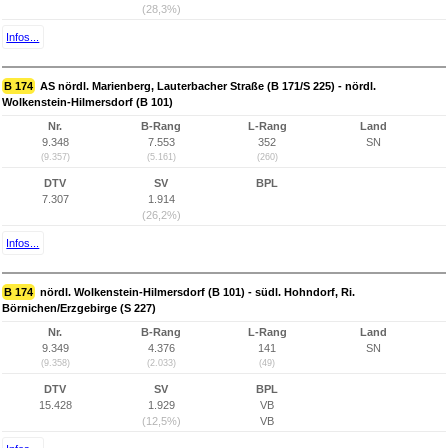
(28,3%)
Infos...
B 174
AS nördl. Marienberg, Lauterbacher Straße (B 171/S 225) - nördl.
Wolkenstein-Hilmersdorf (B 101)
Nr.
B-Rang
L-Rang
Land
9.348
7.553
352
SN
(9.357)
(5.161)
(260)
DTV
SV
BPL
7.307
1.914
(26,2%)
Infos...
B 174
nördl. Wolkenstein-Hilmersdorf (B 101) - südl. Hohndorf, Ri.
Börnichen/Erzgebirge (S 227)
Nr.
B-Rang
L-Rang
Land
9.349
4.376
141
SN
(9.358)
(2.033)
(49)
DTV
SV
BPL
15.428
1.929
VB
(12,5%)
VB