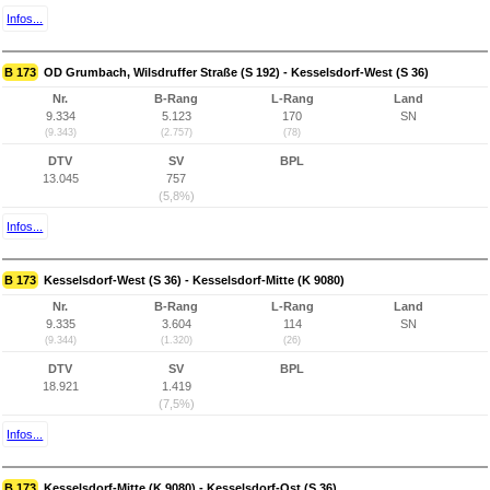
Infos...
B 173
OD Grumbach, Wilsdruffer Straße (S 192) - Kesselsdorf-West (S 36)
Nr.
B-Rang
L-Rang
Land
9.334
5.123
170
SN
(9.343)
(2.757)
(78)
DTV
SV
BPL
13.045
757
(5,8%)
Infos...
B 173
Kesselsdorf-West (S 36) - Kesselsdorf-Mitte (K 9080)
Nr.
B-Rang
L-Rang
Land
9.335
3.604
114
SN
(9.344)
(1.320)
(26)
DTV
SV
BPL
18.921
1.419
(7,5%)
Infos...
B 173
Kesselsdorf-Mitte (K 9080) - Kesselsdorf-Ost (S 36)