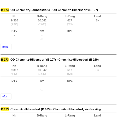
B 173
OD Chemnitz, Sonnenstraße - OD Chemnitz-Hilbersdorf (B 107)
Nr.
B-Rang
L-Rang
Land
9.316
10.042
617
SN
(9.325)
(7.638)
(525)
DTV
SV
BPL
-
-
(-)
Infos...
B 173
OD Chemnitz-Hilbersdorf (B 107) - Chemnitz-Hilbersdorf (B 169)
Nr.
B-Rang
L-Rang
Land
9.317
10.042
617
SN
(9.326)
(7.638)
(525)
DTV
SV
BPL
-
-
(-)
Infos...
B 173
Chemnitz-Hilbersdorf (B 169) - Chemnitz-Hilbersdorf, Weißer Weg
Nr.
B-Rang
L-Rang
Land