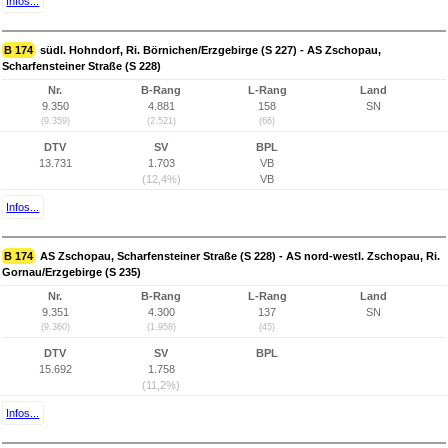
Infos...
B 174
südl. Hohndorf, Ri. Börnichen/Erzgebirge (S 227) - AS Zschopau,
Scharfensteiner Straße (S 228)
Nr.
B-Rang
L-Rang
Land
9.350
4.881
158
SN
(9.359)
(2.521)
(66)
DTV
SV
BPL
13.731
1.703
VB
(12,4%)
VB
Infos...
B 174
AS Zschopau, Scharfensteiner Straße (S 228) - AS nord-westl. Zschopau, Ri.
Gornau/Erzgebirge (S 235)
Nr.
B-Rang
L-Rang
Land
9.351
4.300
137
SN
(9.360)
(1.958)
(45)
DTV
SV
BPL
15.692
1.758
(11,2%)
Infos...