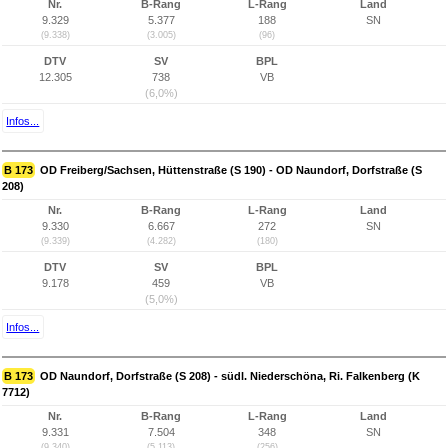
Nr.
B-Rang
L-Rang
Land
9.329
5.377
188
SN
(9.338)
(3.005)
(96)
DTV
SV
BPL
12.305
738
VB
(6,0%)
Infos...
B 173
OD Freiberg/Sachsen, Hüttenstraße (S 190) - OD Naundorf, Dorfstraße (S
208)
Nr.
B-Rang
L-Rang
Land
9.330
6.667
272
SN
(9.339)
(4.282)
(180)
DTV
SV
BPL
9.178
459
VB
(5,0%)
Infos...
B 173
OD Naundorf, Dorfstraße (S 208) - südl. Niederschöna, Ri. Falkenberg (K
7712)
Nr.
B-Rang
L-Rang
Land
9.331
7.504
348
SN
(9.340)
(5.113)
(256)