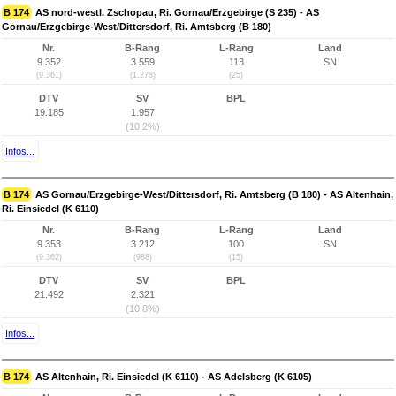
B 174
AS nord-westl. Zschopau, Ri. Gornau/Erzgebirge (S 235) - AS
Gornau/Erzgebirge-West/Dittersdorf, Ri. Amtsberg (B 180)
Nr.
B-Rang
L-Rang
Land
9.352
3.559
113
SN
(9.361)
(1.278)
(25)
DTV
SV
BPL
19.185
1.957
(10,2%)
Infos...
B 174
AS Gornau/Erzgebirge-West/Dittersdorf, Ri. Amtsberg (B 180) - AS Altenhain,
Ri. Einsiedel (K 6110)
Nr.
B-Rang
L-Rang
Land
9.353
3.212
100
SN
(9.362)
(988)
(15)
DTV
SV
BPL
21.492
2.321
(10,8%)
Infos...
B 174
AS Altenhain, Ri. Einsiedel (K 6110) - AS Adelsberg (K 6105)