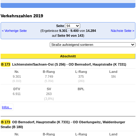
Verkehrszahlen 2019
Seite
< Vorherige Seite
(Ergebnisse
9.301
-
9.400
von
14.284
Nächste Seite >
auf
Seite 94 von 143
)
Abschnitt
B 173
Lichtenstein/Sachsen-Ost (S 256) - OD Bernsdorf, Hauptstraße (K 7331)
Nr.
B-Rang
L-Rang
Land
9.301
7.749
375
SN
(9.310)
(5.354)
(283)
DTV
SV
BPL
6.911
263
(3,8%)
Infos...
B 173
OD Bernsdorf, Hauptstraße (K 7331) - OD Oberlungwitz, Waldenburger
Straße (B 180)
Nr.
B-Rang
L-Rang
Land