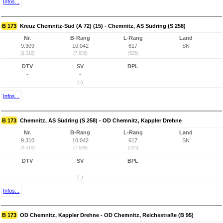
Infos...
B 173
Kreuz Chemnitz-Süd (A 72) (15) - Chemnitz, AS Südring (S 258)
Nr.
B-Rang
L-Rang
Land
9.309
10.042
617
SN
(9.318)
(7.638)
(525)
DTV
SV
BPL
-
-
(-)
Infos...
B 173
Chemnitz, AS Südring (S 258) - OD Chemnitz, Kappler Drehne
Nr.
B-Rang
L-Rang
Land
9.310
10.042
617
SN
(9.319)
(7.638)
(525)
DTV
SV
BPL
-
-
(-)
Infos...
B 173
OD Chemnitz, Kappler Drehne - OD Chemnitz, Reichsstraße (B 95)