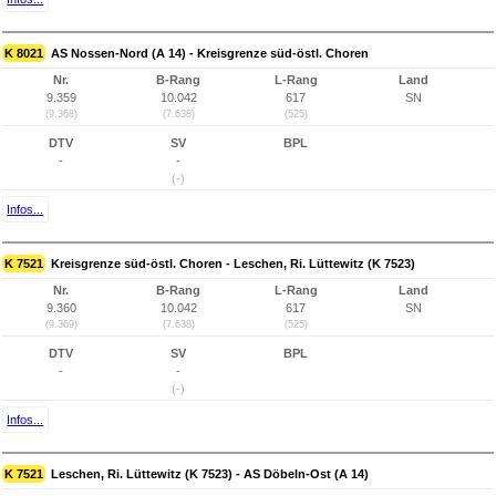
K 8021
AS Nossen-Nord (A 14) - Kreisgrenze süd-östl. Choren
Nr.
B-Rang
L-Rang
Land
9.359
10.042
617
SN
(9.368)
(7.638)
(525)
DTV
SV
BPL
-
-
(-)
Infos...
K 7521
Kreisgrenze süd-östl. Choren - Leschen, Ri. Lüttewitz (K 7523)
Nr.
B-Rang
L-Rang
Land
9.360
10.042
617
SN
(9.369)
(7.638)
(525)
DTV
SV
BPL
-
-
(-)
Infos...
K 7521
Leschen, Ri. Lüttewitz (K 7523) - AS Döbeln-Ost (A 14)