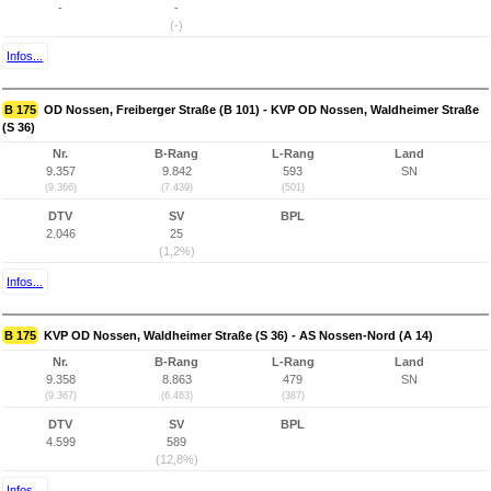
-
-
(-)
Infos...
B 175
OD Nossen, Freiberger Straße (B 101) - KVP OD Nossen, Waldheimer Straße
(S 36)
Nr.
B-Rang
L-Rang
Land
9.357
9.842
593
SN
(9.366)
(7.439)
(501)
DTV
SV
BPL
2.046
25
(1,2%)
Infos...
B 175
KVP OD Nossen, Waldheimer Straße (S 36) - AS Nossen-Nord (A 14)
Nr.
B-Rang
L-Rang
Land
9.358
8.863
479
SN
(9.367)
(6.463)
(387)
DTV
SV
BPL
4.599
589
(12,8%)
Infos...