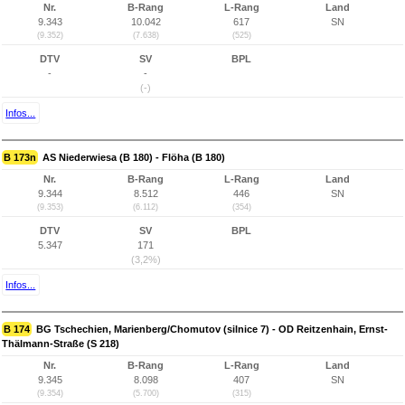
Nr.
B-Rang
L-Rang
Land
9.343
10.042
617
SN
(9.352)
(7.638)
(525)
DTV
SV
BPL
-
-
(-)
Infos...
B 173n
AS Niederwiesa (B 180) - Flöha (B 180)
Nr.
B-Rang
L-Rang
Land
9.344
8.512
446
SN
(9.353)
(6.112)
(354)
DTV
SV
BPL
5.347
171
(3,2%)
Infos...
B 174
BG Tschechien, Marienberg/Chomutov (silnice 7) - OD Reitzenhain, Ernst-
Thälmann-Straße (S 218)
Nr.
B-Rang
L-Rang
Land
9.345
8.098
407
SN
(9.354)
(5.700)
(315)