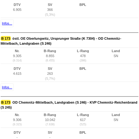
DTV
SV
BPL
6.905
366
(5,3%)
Infos...
B 173
östl. OE Oberlungwitz, Ursprunger Straße (K 7304) - OD Chemnitz-
Mittelbach, Landgraben (S 246)
Nr.
B-Rang
L-Rang
Land
9.305
8.855
478
SN
(9.314)
(6.455)
(386)
DTV
SV
BPL
4.615
263
(5,7%)
Infos...
B 173
OD Chemnitz-Mittelbach, Landgraben (S 246) - KVP Chemnitz-Reichenbrand
(S 245)
Nr.
B-Rang
L-Rang
Land
9.306
10.042
617
SN
(9.315)
(7.638)
(525)
DTV
SV
BPL
-
-