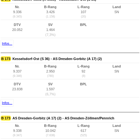
Nr.
B-Rang
L-Rang
Land
9.336
3.426
107
SN
(9.345)
(1.158)
(20)
DTV
SV
BPL
20.052
1.464
(7,3%)
Infos...
B 173
Kesselsdorf-Ost (S 36) - AS Dresden-Gorbitz (A 17) (2)
Nr.
B-Rang
L-Rang
Land
9.337
2.950
92
SN
(9.346)
(780)
(8)
DTV
SV
BPL
23.838
1.597
(6,7%)
Infos...
B 173
AS Dresden-Gorbitz (A 17) (2) - AS Dresden-Zöllmen/Pennrich
Nr.
B-Rang
L-Rang
Land
9.338
10.042
617
SN
(9.347)
(7.638)
(525)