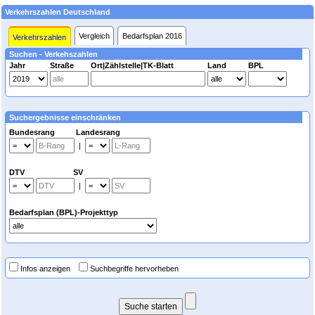
Verkehrszahlen Deutschland
Vergleich
Bedarfsplan 2016
Verkehrszahlen
Suchen - Verkehszahlen
Jahr
Straße
Ort|Zählstelle|TK-Blatt
Land
BPL
Suchergebnisse einschränken
Bundesrang Landesrang
|
DTV SV
|
Bedarfsplan (BPL)-Projekttyp
Infos anzeigen
Suchbegriffe hervorheben