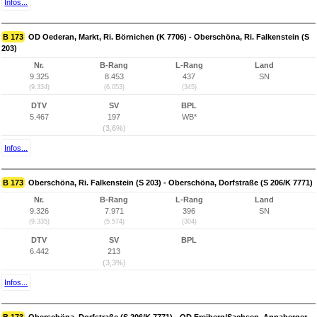
Infos...
B 173
OD Oederan, Markt, Ri. Börnichen (K 7706) - Oberschöna, Ri. Falkenstein (S
203)
Nr.
B-Rang
L-Rang
Land
9.325
8.453
437
SN
(9.334)
(6.053)
(345)
DTV
SV
BPL
5.467
197
WB*
(3,6%)
Infos...
B 173
Oberschöna, Ri. Falkenstein (S 203) - Oberschöna, Dorfstraße (S 206/K 7771)
Nr.
B-Rang
L-Rang
Land
9.326
7.971
396
SN
(9.335)
(5.574)
(304)
DTV
SV
BPL
6.442
213
(3,3%)
Infos...