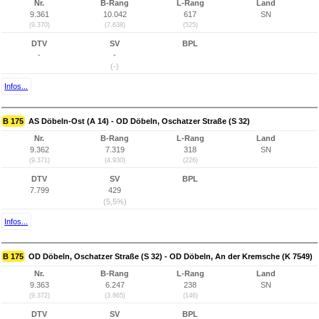
Nr.
B-Rang
L-Rang
Land
9.361
10.042
617
SN
(9.370)
(7.638)
(525)
DTV
SV
BPL
-
-
(-)
Infos...
B 175
AS Döbeln-Ost (A 14) - OD Döbeln, Oschatzer Straße (S 32)
Nr.
B-Rang
L-Rang
Land
9.362
7.319
318
SN
(9.371)
(4.930)
(226)
DTV
SV
BPL
7.799
429
(5,5%)
Infos...
B 175
OD Döbeln, Oschatzer Straße (S 32) - OD Döbeln, An der Kremsche (K 7549)
Nr.
B-Rang
L-Rang
Land
9.363
6.247
238
SN
(9.372)
(3.865)
(146)
DTV
SV
BPL