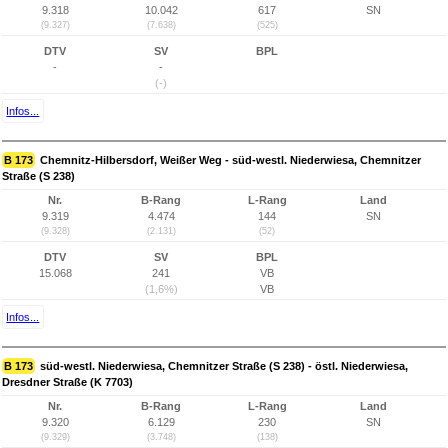
9.318
10.042
617
SN
(9.327)
(7.638)
(525)
DTV
SV
BPL
-
-
(-)
Infos...
B 173
Chemnitz-Hilbersdorf, Weißer Weg - süd-westl. Niederwiesa, Chemnitzer
Straße (S 238)
Nr.
B-Rang
L-Rang
Land
9.319
4.474
144
SN
(9.328)
(2.131)
(52)
DTV
SV
BPL
15.068
241
VB
(1,6%)
VB
Infos...
B 173
süd-westl. Niederwiesa, Chemnitzer Straße (S 238) - östl. Niederwiesa,
Dresdner Straße (K 7703)
Nr.
B-Rang
L-Rang
Land
9.320
6.129
230
SN
(9.329)
(3.748)
(138)