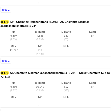
(-)
Infos...
B 173
KVP Chemnitz-Reichenbrand (S 245) - AS Chemnitz-Siegmar-
Jagdschänkenstraße (S 244)
Nr.
B-Rang
L-Rang
Land
9.307
4.583
149
SN
(9.316)
(2.233)
(57)
DTV
SV
BPL
14.717
648
(4,4%)
Infos...
B 173
AS Chemnitz-Siegmar-Jagdschänkenstraße (S 244) - Kreuz Chemnitz-Süd (A
72) (15)
Nr.
B-Rang
L-Rang
Land
9.308
10.042
617
SN
(9.317)
(7.638)
(525)
DTV
SV
BPL
-
-
(-)