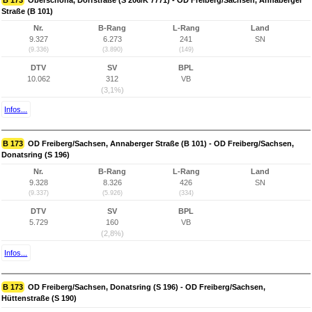
B 173
Oberschöna, Dorfstraße (S 206/K 7771) - OD Freiberg/Sachsen, Annaberger
Straße (B 101)
Nr.
B-Rang
L-Rang
Land
9.327
6.273
241
SN
(9.336)
(3.890)
(149)
DTV
SV
BPL
10.062
312
VB
(3,1%)
Infos...
B 173
OD Freiberg/Sachsen, Annaberger Straße (B 101) - OD Freiberg/Sachsen,
Donatsring (S 196)
Nr.
B-Rang
L-Rang
Land
9.328
8.326
426
SN
(9.337)
(5.926)
(334)
DTV
SV
BPL
5.729
160
VB
(2,8%)
Infos...
B 173
OD Freiberg/Sachsen, Donatsring (S 196) - OD Freiberg/Sachsen,
Hüttenstraße (S 190)