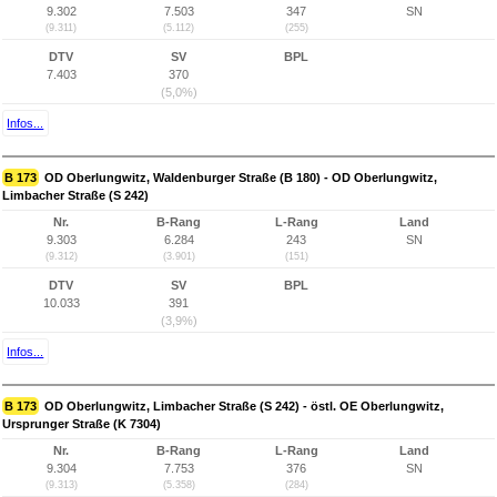
9.302
7.503
347
SN
(9.311)
(5.112)
(255)
DTV
SV
BPL
7.403
370
(5,0%)
Infos...
B 173
OD Oberlungwitz, Waldenburger Straße (B 180) - OD Oberlungwitz,
Limbacher Straße (S 242)
Nr.
B-Rang
L-Rang
Land
9.303
6.284
243
SN
(9.312)
(3.901)
(151)
DTV
SV
BPL
10.033
391
(3,9%)
Infos...
B 173
OD Oberlungwitz, Limbacher Straße (S 242) - östl. OE Oberlungwitz,
Ursprunger Straße (K 7304)
Nr.
B-Rang
L-Rang
Land
9.304
7.753
376
SN
(9.313)
(5.358)
(284)