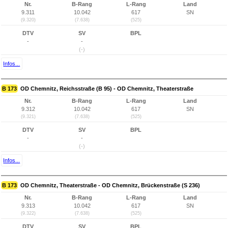
Nr.
B-Rang
L-Rang
Land
9.311
10.042
617
SN
(9.320)
(7.638)
(525)
DTV
SV
BPL
-
-
(-)
Infos...
B 173
OD Chemnitz, Reichsstraße (B 95) - OD Chemnitz, Theaterstraße
Nr.
B-Rang
L-Rang
Land
9.312
10.042
617
SN
(9.321)
(7.638)
(525)
DTV
SV
BPL
-
-
(-)
Infos...
B 173
OD Chemnitz, Theaterstraße - OD Chemnitz, Brückenstraße (S 236)
Nr.
B-Rang
L-Rang
Land
9.313
10.042
617
SN
(9.322)
(7.638)
(525)
DTV
SV
BPL