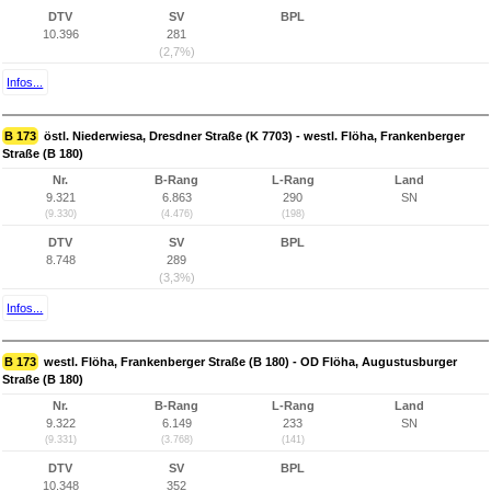
DTV
SV
BPL
10.396
281
(2,7%)
Infos...
B 173
östl. Niederwiesa, Dresdner Straße (K 7703) - westl. Flöha, Frankenberger
Straße (B 180)
Nr.
B-Rang
L-Rang
Land
9.321
6.863
290
SN
(9.330)
(4.476)
(198)
DTV
SV
BPL
8.748
289
(3,3%)
Infos...
B 173
westl. Flöha, Frankenberger Straße (B 180) - OD Flöha, Augustusburger
Straße (B 180)
Nr.
B-Rang
L-Rang
Land
9.322
6.149
233
SN
(9.331)
(3.768)
(141)
DTV
SV
BPL
10.348
352