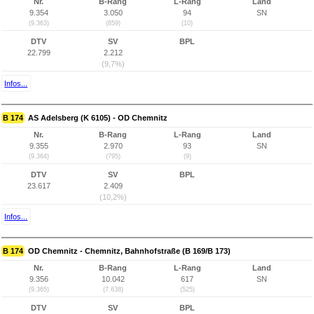
Nr.
B-Rang
L-Rang
Land
9.354
3.050
94
SN
(9.363)
(859)
(10)
DTV
SV
BPL
22.799
2.212
(9,7%)
Infos...
B 174
AS Adelsberg (K 6105) - OD Chemnitz
Nr.
B-Rang
L-Rang
Land
9.355
2.970
93
SN
(9.364)
(795)
(9)
DTV
SV
BPL
23.617
2.409
(10,2%)
Infos...
B 174
OD Chemnitz - Chemnitz, Bahnhofstraße (B 169/B 173)
Nr.
B-Rang
L-Rang
Land
9.356
10.042
617
SN
(9.365)
(7.638)
(525)
DTV
SV
BPL