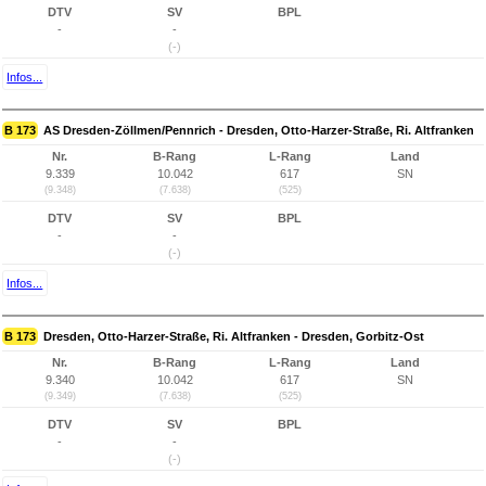
DTV
SV
BPL
-
-
(-)
Infos...
B 173
AS Dresden-Zöllmen/Pennrich - Dresden, Otto-Harzer-Straße, Ri. Altfranken
Nr.
B-Rang
L-Rang
Land
9.339
10.042
617
SN
(9.348)
(7.638)
(525)
DTV
SV
BPL
-
-
(-)
Infos...
B 173
Dresden, Otto-Harzer-Straße, Ri. Altfranken - Dresden, Gorbitz-Ost
Nr.
B-Rang
L-Rang
Land
9.340
10.042
617
SN
(9.349)
(7.638)
(525)
DTV
SV
BPL
-
-
(-)