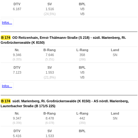
DTV
SV
BPL
6.187
1.516
VB
(24,5%)
VB
Infos...
B 174
OD Reitzenhain, Ernst-Thälmann-Straße (S 218) - südl. Marienberg, Ri.
Großrückerswalde (K 8150)
Nr.
B-Rang
L-Rang
Land
9.346
7.646
358
SN
(9.355)
(5.251)
(266)
DTV
SV
BPL
7.123
1.553
VB
(21,8%)
VB
Infos...
B 174
südl. Marienberg, Ri. Großrückerswalde (K 8150) - AS nördl. Marienberg,
Lauterbacher Straße (B 171/S 225)
Nr.
B-Rang
L-Rang
Land
9.347
8.478
442
SN
(9.356)
(6.078)
(350)
DTV
SV
BPL
5.416
1.533