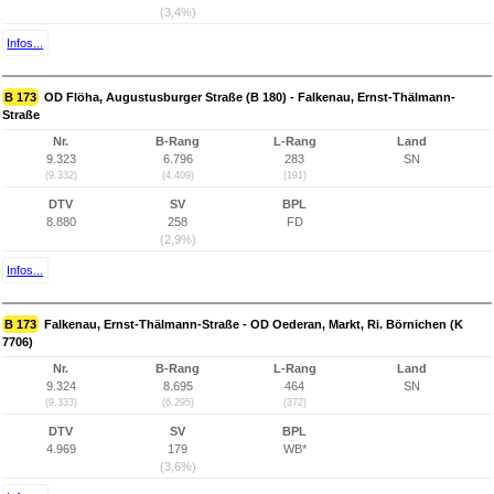
(3,4%)
Infos...
B 173
OD Flöha, Augustusburger Straße (B 180) - Falkenau, Ernst-Thälmann-
Straße
Nr.
B-Rang
L-Rang
Land
9.323
6.796
283
SN
(9.332)
(4.409)
(191)
DTV
SV
BPL
8.880
258
FD
(2,9%)
Infos...
B 173
Falkenau, Ernst-Thälmann-Straße - OD Oederan, Markt, Ri. Börnichen (K
7706)
Nr.
B-Rang
L-Rang
Land
9.324
8.695
464
SN
(9.333)
(6.295)
(372)
DTV
SV
BPL
4.969
179
WB*
(3,6%)