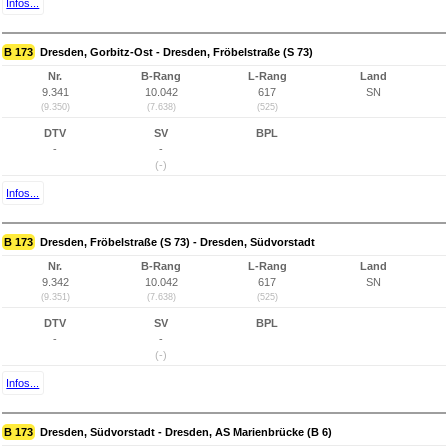
Infos...
B 173
Dresden, Gorbitz-Ost - Dresden, Fröbelstraße (S 73)
Nr.
B-Rang
L-Rang
Land
9.341
10.042
617
SN
(9.350)
(7.638)
(525)
DTV
SV
BPL
-
-
(-)
Infos...
B 173
Dresden, Fröbelstraße (S 73) - Dresden, Südvorstadt
Nr.
B-Rang
L-Rang
Land
9.342
10.042
617
SN
(9.351)
(7.638)
(525)
DTV
SV
BPL
-
-
(-)
Infos...
B 173
Dresden, Südvorstadt - Dresden, AS Marienbrücke (B 6)