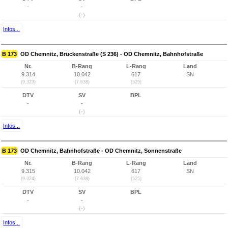
-
-
(-)
Infos...
B 173
OD Chemnitz, Brückenstraße (S 236) - OD Chemnitz, Bahnhofstraße
Nr.
B-Rang
L-Rang
Land
9.314
10.042
617
SN
(9.323)
(7.638)
(525)
DTV
SV
BPL
-
-
(-)
Infos...
B 173
OD Chemnitz, Bahnhofstraße - OD Chemnitz, Sonnenstraße
Nr.
B-Rang
L-Rang
Land
9.315
10.042
617
SN
(9.324)
(7.638)
(525)
DTV
SV
BPL
-
-
(-)
Infos...