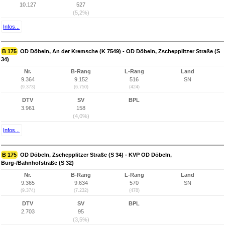
10.127
527
(5,2%)
Infos...
B 175
OD Döbeln, An der Kremsche (K 7549) - OD Döbeln, Zschepplitzer Straße (S
34)
Nr.
B-Rang
L-Rang
Land
9.364
9.152
516
SN
(9.373)
(6.750)
(424)
DTV
SV
BPL
3.961
158
(4,0%)
Infos...
B 175
OD Döbeln, Zschepplitzer Straße (S 34) - KVP OD Döbeln,
Burg-/Bahnhofstraße (S 32)
Nr.
B-Rang
L-Rang
Land
9.365
9.634
570
SN
(9.374)
(7.232)
(478)
DTV
SV
BPL
2.703
95
(3,5%)