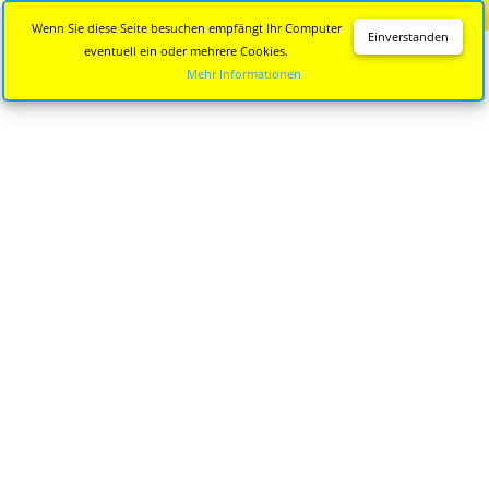
Diese Seite wird nicht mehr aktualisiert.
Zur neuen Seite
Wenn Sie diese Seite besuchen empfängt Ihr Computer
Einverstanden
eventuell ein oder mehrere Cookies.
Mehr Informationen