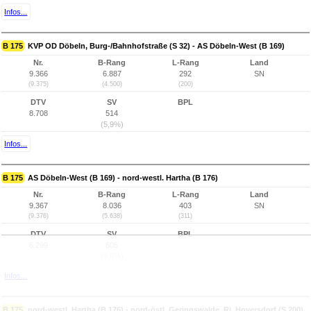
Infos...
B 175
KVP OD Döbeln, Burg-/Bahnhofstraße (S 32) - AS Döbeln-West (B 169)
Nr.
B-Rang
L-Rang
Land
9.366
6.887
292
SN
(9.375)
(4.500)
(200)
DTV
SV
BPL
8.708
514
(5,9%)
Infos...
B 175
AS Döbeln-West (B 169) - nord-westl. Hartha (B 176)
Nr.
B-Rang
L-Rang
Land
9.367
8.036
403
SN
(9.376)
(5.638)
(311)
DTV
SV
BPL
6.299
605
(9,6%)
Infos...
B 175
nord-westl. Hartha (B 176) - nord-östl. Geringswalde, Ri. Hoyersdorf (S 200)