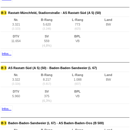
B 3
Rastatt-Münchfeld, Stadionstraße - AS Rastatt-Süd (A 5) (50)
Nr.
B-Rang
L-Rang
Land
3.321
5.620
773
BW
(3.323)
(3.246)
(625)
DTV
SV
BPL
11.654
559
VB
(4,8%)
Infos...
B 3
AS Rastatt-Süd (A 5) (50) - Baden-Baden-Sandweier (L 67)
Nr.
B-Rang
L-Rang
Land
3.322
8.217
1.088
BW
(3.324)
(5.817)
(937)
DTV
SV
BPL
5.960
375
VB
(6,3%)
Infos...
B 3
Baden-Baden-Sandweier (L 67) - AS Baden-Baden-Oos (B 500)