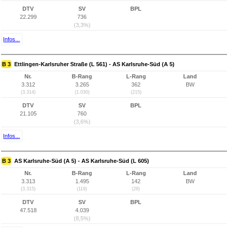
DTV
SV
BPL
22.299
736
(3,3%)
Infos...
B 3
Ettlingen-Karlsruher Straße (L 561) - AS Karlsruhe-Süd (A 5)
Nr.
B-Rang
L-Rang
Land
3.312
3.265
362
BW
(3.314)
(1.030)
(215)
DTV
SV
BPL
21.105
760
(3,6%)
Infos...
B 3
AS Karlsruhe-Süd (A 5) - AS Karlsruhe-Süd (L 605)
Nr.
B-Rang
L-Rang
Land
3.313
1.495
142
BW
(3.315)
(119)
(28)
DTV
SV
BPL
47.518
4.039
(8,5%)