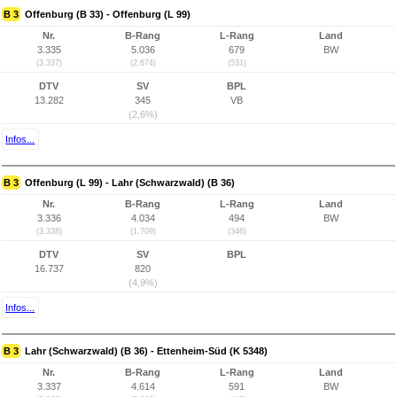
B 3
Offenburg (B 33) - Offenburg (L 99)
Nr.
B-Rang
L-Rang
Land
3.335
5.036
679
BW
(3.337)
(2.674)
(531)
DTV
SV
BPL
13.282
345
VB
(2,6%)
Infos...
B 3
Offenburg (L 99) - Lahr (Schwarzwald) (B 36)
Nr.
B-Rang
L-Rang
Land
3.336
4.034
494
BW
(3.338)
(1.709)
(346)
DTV
SV
BPL
16.737
820
(4,9%)
Infos...
B 3
Lahr (Schwarzwald) (B 36) - Ettenheim-Süd (K 5348)
Nr.
B-Rang
L-Rang
Land
3.337
4.614
591
BW