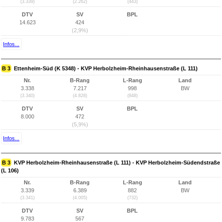
(3.339)
(2.262)
(443)
DTV
SV
BPL
14.623
424
(2,9%)
Infos...
B 3
Ettenheim-Süd (K 5348) - KVP Herbolzheim-Rheinhausenstraße (L 111)
Nr.
B-Rang
L-Rang
Land
3.338
7.217
998
BW
(3.340)
(4.828)
(848)
DTV
SV
BPL
8.000
472
(5,9%)
Infos...
B 3
KVP Herbolzheim-Rheinhausenstraße (L 111) - KVP Herbolzheim-Südendstraße
(L 106)
Nr.
B-Rang
L-Rang
Land
3.339
6.389
882
BW
(3.341)
(4.005)
(732)
DTV
SV
BPL
9.783
567