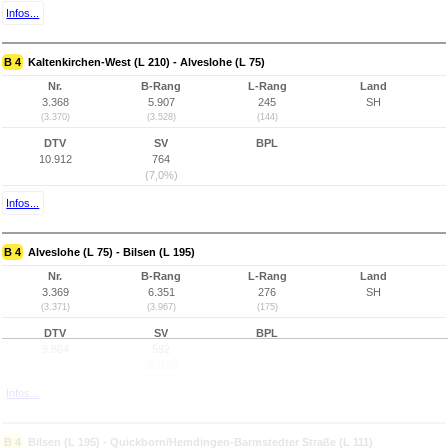
Infos...
B 4
Kaltenkirchen-West (L 210) - Alveslohe (L 75)
Nr.
B-Rang
L-Rang
Land
3.368
5.907
245
SH
(3.370)
(3.528)
(144)
DTV
SV
BPL
10.912
764
(7,0%)
Infos...
B 4
Alveslohe (L 75) - Bilsen (L 195)
Nr.
B-Rang
L-Rang
Land
3.369
6.351
276
SH
(3.371)
(3.967)
(175)
DTV
SV
BPL
9.864
592
(6,0%)
Infos...
B 4
Bilsen (L 195) - Quickborn/Hemdingen-Barmstedter Straße (L 111)