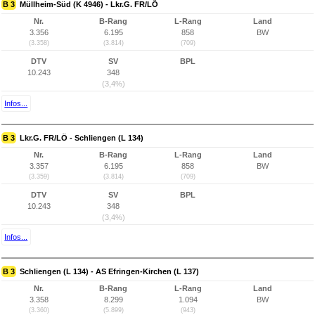
B 3
Müllheim-Süd (K 4946) - Lkr.G. FR/LÖ
Nr.
B-Rang
L-Rang
Land
3.356
6.195
858
BW
(3.358)
(3.814)
(709)
DTV
SV
BPL
10.243
348
(3,4%)
Infos...
B 3
Lkr.G. FR/LÖ - Schliengen (L 134)
Nr.
B-Rang
L-Rang
Land
3.357
6.195
858
BW
(3.359)
(3.814)
(709)
DTV
SV
BPL
10.243
348
(3,4%)
Infos...
B 3
Schliengen (L 134) - AS Efringen-Kirchen (L 137)
Nr.
B-Rang
L-Rang
Land
3.358
8.299
1.094
BW
(3.360)
(5.899)
(943)