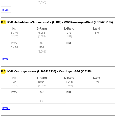
(5,8%)
Infos...
B 3
KVP Herbolzheim-Südendstraße (L 106) - KVP Kenzingen-West (L 105/K 5135)
Nr.
B-Rang
L-Rang
Land
3.340
6.986
971
BW
(3.342)
(4.598)
(821)
DTV
SV
BPL
8.478
526
(6,2%)
Infos...
B 3
KVP Kenzingen-West (L 105/K 5135) - Kenzingen-Süd (K 5115)
Nr.
B-Rang
L-Rang
Land
3.341
10.042
1.228
BW
(3.343)
(7.638)
(1.077)
DTV
SV
BPL
-
-
(-)
Infos...