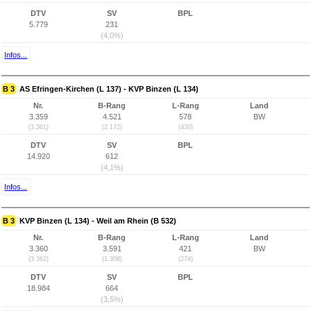
DTV
SV
BPL
5.779
231
(4,0%)
Infos...
B 3
AS Efringen-Kirchen (L 137) - KVP Binzen (L 134)
Nr.
B-Rang
L-Rang
Land
3.359
4.521
578
BW
(3.361)
(2.172)
(430)
DTV
SV
BPL
14.920
612
(4,1%)
Infos...
B 3
KVP Binzen (L 134) - Weil am Rhein (B 532)
Nr.
B-Rang
L-Rang
Land
3.360
3.591
421
BW
(3.362)
(1.308)
(274)
DTV
SV
BPL
18.984
664
(3,5%)