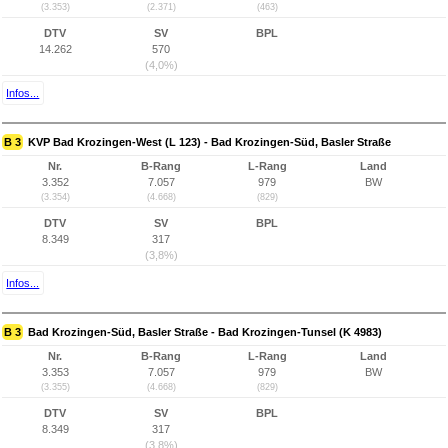
(3.353)
(2.371)
(463)
DTV
SV
BPL
14.262
570
(4,0%)
Infos...
B 3
KVP Bad Krozingen-West (L 123) - Bad Krozingen-Süd, Basler Straße
Nr.
B-Rang
L-Rang
Land
3.352
7.057
979
BW
(3.354)
(4.668)
(829)
DTV
SV
BPL
8.349
317
(3,8%)
Infos...
B 3
Bad Krozingen-Süd, Basler Straße - Bad Krozingen-Tunsel (K 4983)
Nr.
B-Rang
L-Rang
Land
3.353
7.057
979
BW
(3.355)
(4.668)
(829)
DTV
SV
BPL
8.349
317
(3,8%)