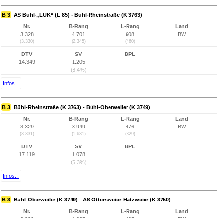
B 3
AS Bühl-„LUK“ (L 85) - Bühl-Rheinstraße (K 3763)
Nr.
B-Rang
L-Rang
Land
3.328
4.701
608
BW
(3.330)
(2.345)
(460)
DTV
SV
BPL
14.349
1.205
(8,4%)
Infos...
B 3
Bühl-Rheinstraße (K 3763) - Bühl-Oberweiler (K 3749)
Nr.
B-Rang
L-Rang
Land
3.329
3.949
476
BW
(3.331)
(1.631)
(329)
DTV
SV
BPL
17.119
1.078
(6,3%)
Infos...
B 3
Bühl-Oberweiler (K 3749) - AS Ottersweier-Hatzweier (K 3750)
Nr.
B-Rang
L-Rang
Land