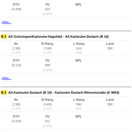
DTV
SV
BPL
14.596
423
(2,9%)
Infos...
B 3
AS Grötzingen/Karlsruhe-Hagsfeld - AS Karlsruhe-Durlach (B 10)
Nr.
B-Rang
L-Rang
Land
3.305
3.568
416
BW
(3.307)
(1.287)
(269)
DTV
SV
BPL
19.105
688
(3,6%)
Infos...
B 3
AS Karlsruhe-Durlach (B 10) - Karlsruhe-Durlach-Rittnertstraße (K 9654)
Nr.
B-Rang
L-Rang
Land
3.306
4.609
590
BW
(3.308)
(2.257)
(442)
DTV
SV
BPL
14.634
512
(3,5%)