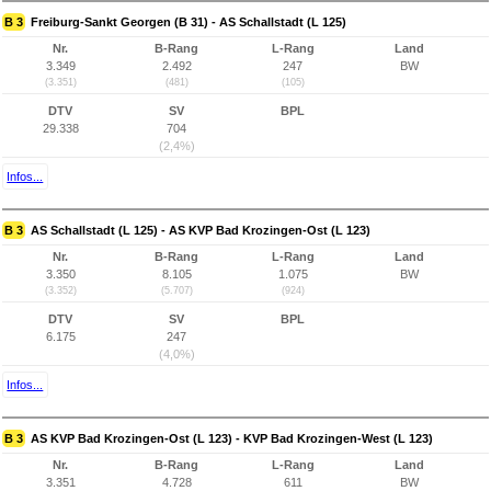
B 3
Freiburg-Sankt Georgen (B 31) - AS Schallstadt (L 125)
Nr.
B-Rang
L-Rang
Land
3.349
2.492
247
BW
(3.351)
(481)
(105)
DTV
SV
BPL
29.338
704
(2,4%)
Infos...
B 3
AS Schallstadt (L 125) - AS KVP Bad Krozingen-Ost (L 123)
Nr.
B-Rang
L-Rang
Land
3.350
8.105
1.075
BW
(3.352)
(5.707)
(924)
DTV
SV
BPL
6.175
247
(4,0%)
Infos...
B 3
AS KVP Bad Krozingen-Ost (L 123) - KVP Bad Krozingen-West (L 123)
Nr.
B-Rang
L-Rang
Land
3.351
4.728
611
BW