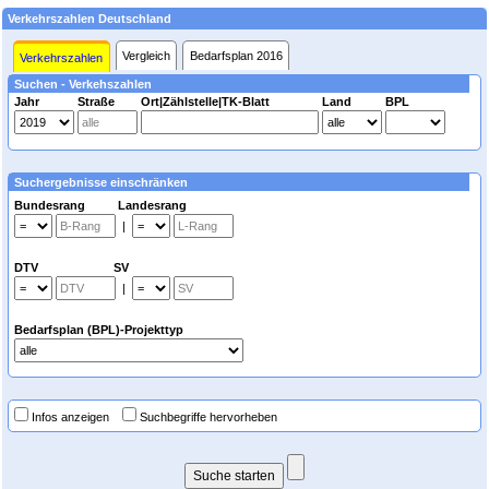
Verkehrszahlen Deutschland
Vergleich
Bedarfsplan 2016
Verkehrszahlen
Suchen - Verkehszahlen
Jahr
Straße
Ort|Zählstelle|TK-Blatt
Land
BPL
Suchergebnisse einschränken
Bundesrang Landesrang
|
DTV SV
|
Bedarfsplan (BPL)-Projekttyp
Infos anzeigen
Suchbegriffe hervorheben