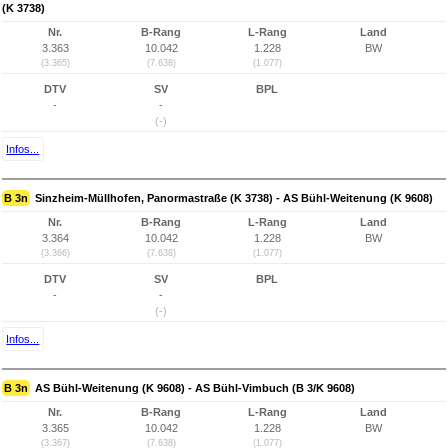
(K 3738)
Nr.
B-Rang
L-Rang
Land
3.363
10.042
1.228
BW
(3.365)
(7.638)
(1.077)
DTV
SV
BPL
-
-
(-)
Infos...
B 3n
Sinzheim-Müllhofen, Panormastraße (K 3738) - AS Bühl-Weitenung (K 9608)
Nr.
B-Rang
L-Rang
Land
3.364
10.042
1.228
BW
(3.366)
(7.638)
(1.077)
DTV
SV
BPL
-
-
(-)
Infos...
B 3n
AS Bühl-Weitenung (K 9608) - AS Bühl-Vimbuch (B 3/K 9608)
Nr.
B-Rang
L-Rang
Land
3.365
10.042
1.228
BW
(3.367)
(7.638)
(1.077)