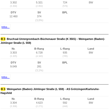
3.302
5.321
724
BW
(3.304)
(2.952)
(576)
DTV
SV
BPL
12.460
374
(3,0%)
Infos...
B 3
Bruchsal-Untergrombach-Büchenauer Straße (K 3501) - Weingarten (Baden)-
Jöhlinger Straße (L 559)
Nr.
B-Rang
L-Rang
Land
3.303
6.728
935
BW
(3.305)
(4.343)
(785)
DTV
SV
BPL
9.049
281
(3,1%)
Infos...
B 3
Weingarten (Baden)-Jöhlinger Straße (L 559) - AS Grötzingen/Karlsruhe-
Hagsfeld
Nr.
B-Rang
L-Rang
Land
3.304
4.623
592
BW
(3.306)
(2.271)
(444)