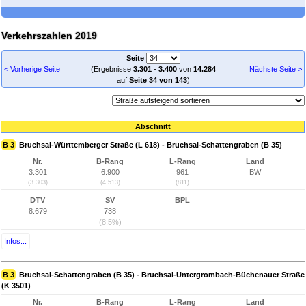
Verkehrszahlen 2019
Seite
< Vorherige Seite
(Ergebnisse
3.301
-
3.400
von
14.284
Nächste Seite >
auf
Seite 34 von 143
)
Abschnitt
B 3
Bruchsal-Württemberger Straße (L 618) - Bruchsal-Schattengraben (B 35)
Nr.
B-Rang
L-Rang
Land
3.301
6.900
961
BW
(3.303)
(4.513)
(811)
DTV
SV
BPL
8.679
738
(8,5%)
Infos...
B 3
Bruchsal-Schattengraben (B 35) - Bruchsal-Untergrombach-Büchenauer Straße
(K 3501)
Nr.
B-Rang
L-Rang
Land