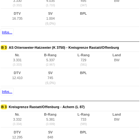
3.330
4.035
495
BW
(3.332)
(1.710)
(347)
DTV
SV
BPL
16.735
1.004
(6,0%)
Infos...
B 3
AS Ottersweier-Hatzweier (K 3750) - Kreisgrenze Rastatt/Offenburg
Nr.
B-Rang
L-Rang
Land
3.331
5.337
729
BW
(3.333)
(2.967)
(581)
DTV
SV
BPL
12.410
745
(6,0%)
Infos...
B 3
Kreisgrenze Rastatt/Offenburg - Achern (L 87)
Nr.
B-Rang
L-Rang
Land
3.332
5.381
733
BW
(3.334)
(3.009)
(585)
DTV
SV
BPL
12.295
848