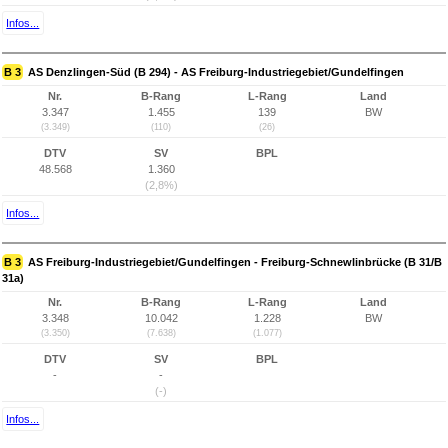
Infos...
B 3
AS Denzlingen-Süd (B 294) - AS Freiburg-Industriegebiet/Gundelfingen
Nr.
B-Rang
L-Rang
Land
3.347
1.455
139
BW
(3.349)
(110)
(26)
DTV
SV
BPL
48.568
1.360
(2,8%)
Infos...
B 3
AS Freiburg-Industriegebiet/Gundelfingen - Freiburg-Schnewlinbrücke (B 31/B
31a)
Nr.
B-Rang
L-Rang
Land
3.348
10.042
1.228
BW
(3.350)
(7.638)
(1.077)
DTV
SV
BPL
-
-
(-)
Infos...