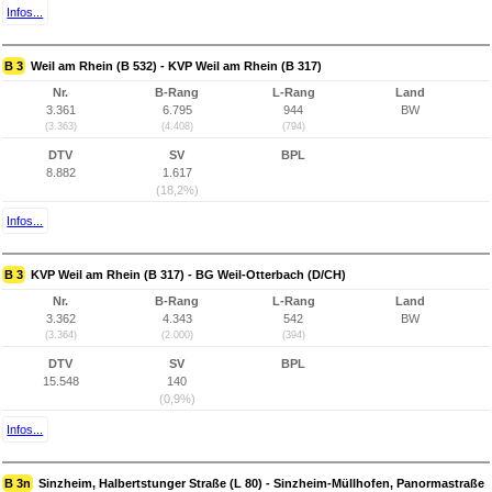
Infos...
B 3
Weil am Rhein (B 532) - KVP Weil am Rhein (B 317)
Nr.
B-Rang
L-Rang
Land
3.361
6.795
944
BW
(3.363)
(4.408)
(794)
DTV
SV
BPL
8.882
1.617
(18,2%)
Infos...
B 3
KVP Weil am Rhein (B 317) - BG Weil-Otterbach (D/CH)
Nr.
B-Rang
L-Rang
Land
3.362
4.343
542
BW
(3.364)
(2.000)
(394)
DTV
SV
BPL
15.548
140
(0,9%)
Infos...
B 3n
Sinzheim, Halbertstunger Straße (L 80) - Sinzheim-Müllhofen, Panormastraße