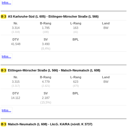
Infos...
B 3
AS Karlsruhe-Süd (L 605) - Ettlingen-Mörscher Straße (L 566)
Nr.
B-Rang
L-Rang
Land
3.314
1.795
163
BW
(3.316)
(190)
(41)
DTV
SV
BPL
41.548
3.490
(8,4%)
Infos...
B 3
Ettlingen-Mörscher Straße (L 566) - Malsch-Neumalsch (L 608)
Nr.
B-Rang
L-Rang
Land
3.315
4.779
623
BW
(3.317)
(2.421)
(475)
DTV
SV
BPL
14.112
2.187
(15,5%)
Infos...
B 3
Malsch-Neumalsch (L 608) - Lkr.G. KA/RA (nördl. K 3737)