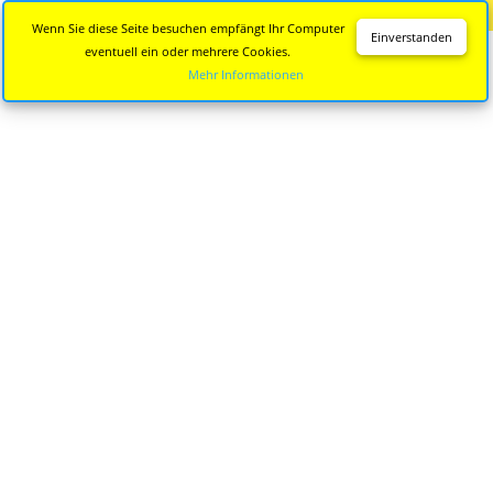
Diese Seite wird nicht mehr aktualisiert.
Zur neuen Seite
Wenn Sie diese Seite besuchen empfängt Ihr Computer
Einverstanden
eventuell ein oder mehrere Cookies.
Mehr Informationen