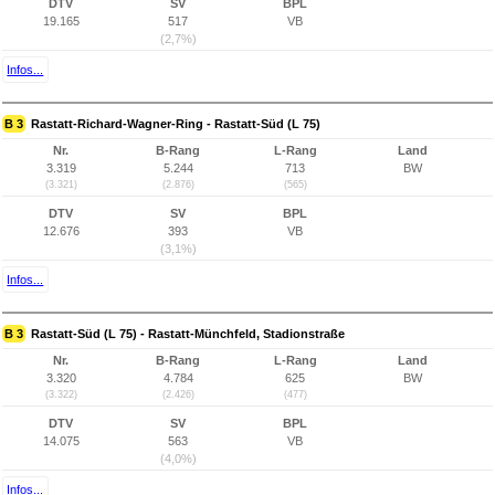
DTV
SV
BPL
19.165
517
VB
(2,7%)
Infos...
B 3
Rastatt-Richard-Wagner-Ring - Rastatt-Süd (L 75)
Nr.
B-Rang
L-Rang
Land
3.319
5.244
713
BW
(3.321)
(2.876)
(565)
DTV
SV
BPL
12.676
393
VB
(3,1%)
Infos...
B 3
Rastatt-Süd (L 75) - Rastatt-Münchfeld, Stadionstraße
Nr.
B-Rang
L-Rang
Land
3.320
4.784
625
BW
(3.322)
(2.426)
(477)
DTV
SV
BPL
14.075
563
VB
(4,0%)
Infos...