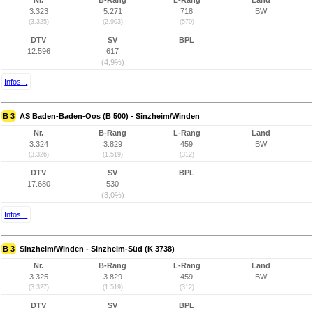
Nr.
B-Rang
L-Rang
Land
3.323
5.271
718
BW
(3.325)
(2.903)
(570)
DTV
SV
BPL
12.596
617
(4,9%)
Infos...
B 3
AS Baden-Baden-Oos (B 500) - Sinzheim/Winden
Nr.
B-Rang
L-Rang
Land
3.324
3.829
459
BW
(3.326)
(1.519)
(312)
DTV
SV
BPL
17.680
530
(3,0%)
Infos...
B 3
Sinzheim/Winden - Sinzheim-Süd (K 3738)
Nr.
B-Rang
L-Rang
Land
3.325
3.829
459
BW
(3.327)
(1.519)
(312)
DTV
SV
BPL