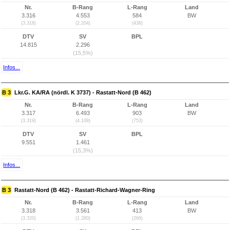
Nr.
B-Rang
L-Rang
Land
3.316
4.553
584
BW
(3.318)
(2.204)
(436)
DTV
SV
BPL
14.815
2.296
(15,5%)
Infos...
B 3
Lkr.G. KA/RA (nördl. K 3737) - Rastatt-Nord (B 462)
Nr.
B-Rang
L-Rang
Land
3.317
6.493
903
BW
(3.319)
(4.109)
(753)
DTV
SV
BPL
9.551
1.461
(15,3%)
Infos...
B 3
Rastatt-Nord (B 462) - Rastatt-Richard-Wagner-Ring
Nr.
B-Rang
L-Rang
Land
3.318
3.561
413
BW
(3.320)
(1.280)
(266)