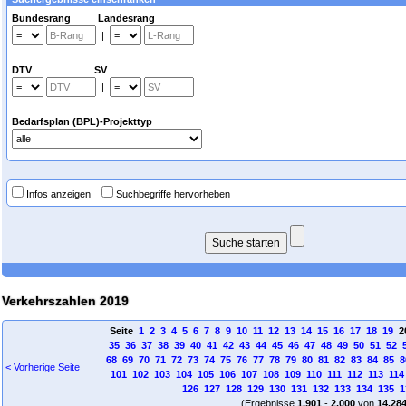
Bundesrang Landesrang
|
DTV SV
|
Bedarfsplan (BPL)-Projekttyp
Infos anzeigen
Suchbegriffe hervorheben
Verkehrszahlen 2019
Seite
1
2
3
4
5
6
7
8
9
10
11
12
13
14
15
16
17
18
19
2
35
36
37
38
39
40
41
42
43
44
45
46
47
48
49
50
51
52
68
69
70
71
72
73
74
75
76
77
78
79
80
81
82
83
84
85
8
< Vorherige Seite
101
102
103
104
105
106
107
108
109
110
111
112
113
114
126
127
128
129
130
131
132
133
134
135
1
(Ergebnisse
1.901
-
2.000
von
14.28