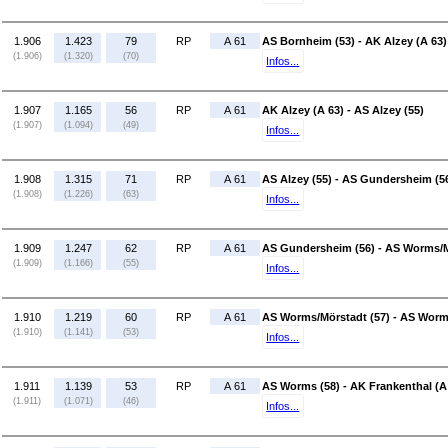
1.906
1.423
79
RP
A 61
AS Bornheim (53) - AK Alzey (A 63)
(1.906)
(1.320)
(70)
Infos...
1.907
1.165
56
RP
A 61
AK Alzey (A 63) - AS Alzey (55)
(1.907)
(1.094)
(49)
Infos...
1.908
1.315
71
RP
A 61
AS Alzey (55) - AS Gundersheim (5
(1.908)
(1.226)
(63)
Infos...
1.909
1.247
62
RP
A 61
AS Gundersheim (56) - AS Worms/M
(1.909)
(1.166)
(55)
Infos...
1.910
1.219
60
RP
A 61
AS Worms/Mörstadt (57) - AS Worm
(1.910)
(1.141)
(53)
Infos...
1.911
1.139
53
RP
A 61
AS Worms (58) - AK Frankenthal (A
(1.911)
(1.071)
(46)
Infos...