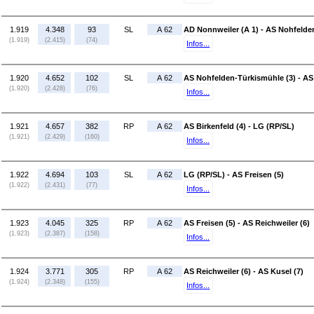
1.919
4.348
93
SL
A 62
AD Nonnweiler (A 1) - AS Nohfelde
(1.919)
(2.415)
(74)
Infos...
1.920
4.652
102
SL
A 62
AS Nohfelden-Türkismühle (3) - AS 
(1.920)
(2.428)
(76)
Infos...
1.921
4.657
382
RP
A 62
AS Birkenfeld (4) - LG (RP/SL)
(1.921)
(2.429)
(160)
Infos...
1.922
4.694
103
SL
A 62
LG (RP/SL) - AS Freisen (5)
(1.922)
(2.431)
(77)
Infos...
1.923
4.045
325
RP
A 62
AS Freisen (5) - AS Reichweiler (6)
(1.923)
(2.387)
(158)
Infos...
1.924
3.771
305
RP
A 62
AS Reichweiler (6) - AS Kusel (7)
(1.924)
(2.348)
(155)
Infos...