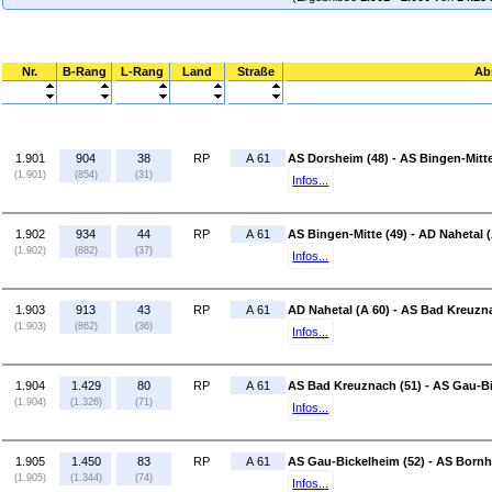
Nr.
B-Rang
L-Rang
Land
Straße
Ab
1.901
904
38
RP
A 61
AS Dorsheim (48) - AS Bingen-Mitte
(1.901)
(854)
(31)
Infos...
1.902
934
44
RP
A 61
AS Bingen-Mitte (49) - AD Nahetal (
(1.902)
(882)
(37)
Infos...
1.903
913
43
RP
A 61
AD Nahetal (A 60) - AS Bad Kreuzn
(1.903)
(862)
(36)
Infos...
1.904
1.429
80
RP
A 61
AS Bad Kreuznach (51) - AS Gau-Bi
(1.904)
(1.326)
(71)
Infos...
1.905
1.450
83
RP
A 61
AS Gau-Bickelheim (52) - AS Bornh
(1.905)
(1.344)
(74)
Infos...