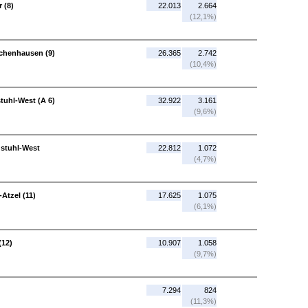
 (8)
22.013
2.664
(12,1%)
schenhausen (9)
26.365
2.742
(10,4%)
tuhl-West (A 6)
32.922
3.161
(9,6%)
dstuhl-West
22.812
1.072
(4,7%)
Atzel (11)
17.625
1.075
(6,1%)
(12)
10.907
1.058
(9,7%)
7.294
824
(11,3%)