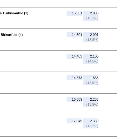
n-Türkismühle (3)
15.531
2.035
(13,1%)
Birkenfeld (4)
14.501
2.001
(13,8%)
14.483
2.100
(14,5%)
14.373
1.868
(13,0%)
16.689
2.253
(13,5%)
17.949
2.369
(13,2%)