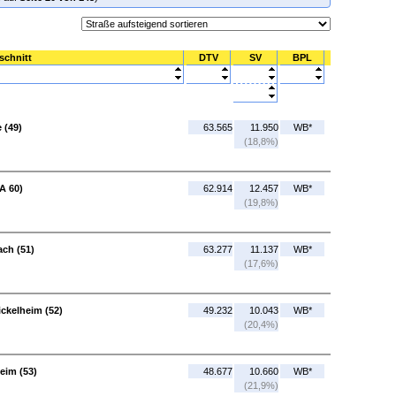
schnitt
DTV
SV
BPL
 (49)
63.565
11.950
WB*
(18,8%)
A 60)
62.914
12.457
WB*
(19,8%)
ach (51)
63.277
11.137
WB*
(17,6%)
ckelheim (52)
49.232
10.043
WB*
(20,4%)
eim (53)
48.677
10.660
WB*
(21,9%)