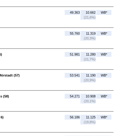
49.363
10.662
WB*
(21,6%)
55.760
11.319
WB*
(20,3%)
6)
51.981
11.280
WB*
(21,7%)
örstadt (57)
53.541
11.190
WB*
(20,9%)
s (58)
54.271
10.908
WB*
(20,1%)
 6)
56.186
11.125
WB*
(19,8%)