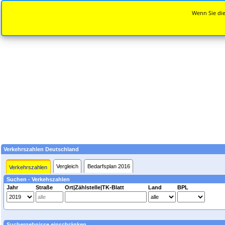
Wenn Sie die
Verkehrszahlen Deutschland
Vergleich
Bedarfsplan 2016
Verkehrszahlen
Suchen - Verkehszahlen
Jahr
Straße
Ort|Zählstelle|TK-Blatt
Land
BPL
Suchergebnisse einschränken