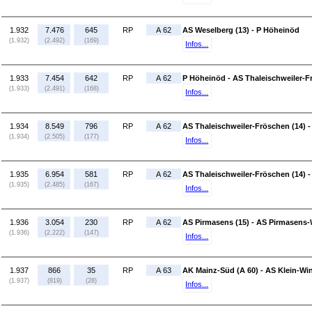
1.932
7.476
645
RP
A 62
AS Weselberg (13) - P Höheinöd
(1.932)
(2.492)
(169)
Infos...
1.933
7.454
642
RP
A 62
P Höheinöd - AS Thaleischweiler-F
(1.933)
(2.491)
(168)
Infos...
1.934
8.549
796
RP
A 62
AS Thaleischweiler-Fröschen (14) -
(1.934)
(2.505)
(177)
Infos...
1.935
6.954
581
RP
A 62
AS Thaleischweiler-Fröschen (14) -
(1.935)
(2.485)
(167)
Infos...
1.936
3.054
230
RP
A 62
AS Pirmasens (15) - AS Pirmasens-
(1.936)
(2.222)
(147)
Infos...
1.937
866
35
RP
A 63
AK Mainz-Süd (A 60) - AS Klein-Wi
(1.937)
(819)
(28)
Infos...