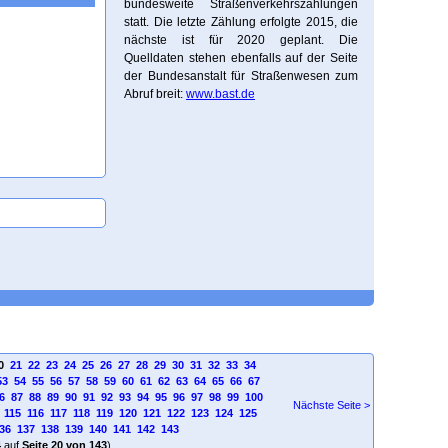
bundesweite Straßenverkehrszählungen
statt. Die letzte Zählung erfolgte 2015, die
nächste ist für 2020 geplant. Die
Quelldaten stehen ebenfalls auf der Seite
der Bundesanstalt für Straßenwesen zum
Abruf breit:
www.bast.de
0
21
22
23
24
25
26
27
28
29
30
31
32
33
34
53
54
55
56
57
58
59
60
61
62
63
64
65
66
67
6
87
88
89
90
91
92
93
94
95
96
97
98
99
100
Nächste Seite >
115
116
117
118
119
120
121
122
123
124
125
36
137
138
139
140
141
142
143
4
auf
Seite 20 von 143
)