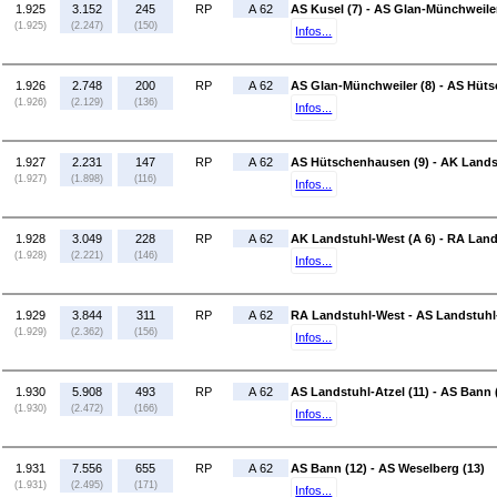
1.925
3.152
245
RP
A 62
AS Kusel (7) - AS Glan-Münchweiler
(1.925)
(2.247)
(150)
Infos...
1.926
2.748
200
RP
A 62
AS Glan-Münchweiler (8) - AS Hüt
(1.926)
(2.129)
(136)
Infos...
1.927
2.231
147
RP
A 62
AS Hütschenhausen (9) - AK Lands
(1.927)
(1.898)
(116)
Infos...
1.928
3.049
228
RP
A 62
AK Landstuhl-West (A 6) - RA Lan
(1.928)
(2.221)
(146)
Infos...
1.929
3.844
311
RP
A 62
RA Landstuhl-West - AS Landstuhl-
(1.929)
(2.362)
(156)
Infos...
1.930
5.908
493
RP
A 62
AS Landstuhl-Atzel (11) - AS Bann 
(1.930)
(2.472)
(166)
Infos...
1.931
7.556
655
RP
A 62
AS Bann (12) - AS Weselberg (13)
(1.931)
(2.495)
(171)
Infos...