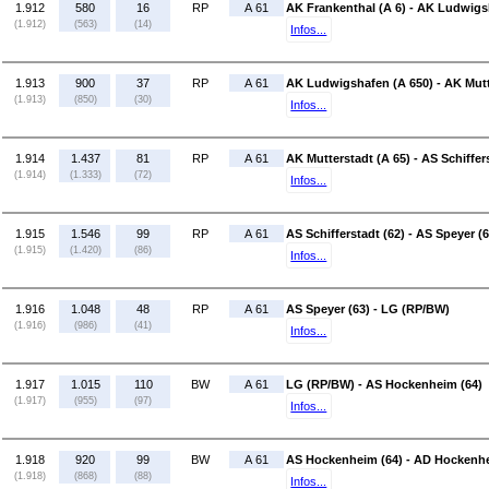
1.912
580
16
RP
A 61
AK Frankenthal (A 6) - AK Ludwigs
(1.912)
(563)
(14)
Infos...
1.913
900
37
RP
A 61
AK Ludwigshafen (A 650) - AK Mutt
(1.913)
(850)
(30)
Infos...
1.914
1.437
81
RP
A 61
AK Mutterstadt (A 65) - AS Schiffer
(1.914)
(1.333)
(72)
Infos...
1.915
1.546
99
RP
A 61
AS Schifferstadt (62) - AS Speyer (6
(1.915)
(1.420)
(86)
Infos...
1.916
1.048
48
RP
A 61
AS Speyer (63) - LG (RP/BW)
(1.916)
(986)
(41)
Infos...
1.917
1.015
110
BW
A 61
LG (RP/BW) - AS Hockenheim (64)
(1.917)
(955)
(97)
Infos...
1.918
920
99
BW
A 61
AS Hockenheim (64) - AD Hockenhe
(1.918)
(868)
(88)
Infos...