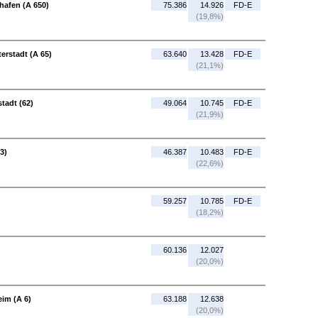
hafen (A 650)
75.386
14.926
FD-E
(19,8%)
erstadt (A 65)
63.640
13.428
FD-E
(21,1%)
stadt (62)
49.064
10.745
FD-E
(21,9%)
3)
46.387
10.483
FD-E
(22,6%)
59.257
10.785
FD-E
(18,2%)
60.136
12.027
(20,0%)
im (A 6)
63.188
12.638
(20,0%)