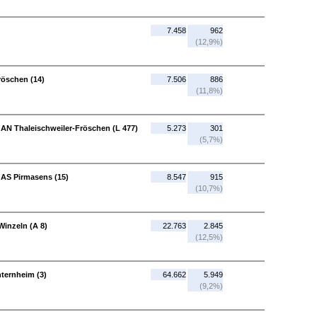
7.458
962
(12,9%)
röschen (14)
7.506
886
(11,8%)
 AN Thaleischweiler-Fröschen (L 477)
5.273
301
(5,7%)
 AS Pirmasens (15)
8.547
915
(10,7%)
Winzeln (A 8)
22.763
2.845
(12,5%)
nternheim (3)
64.662
5.949
(9,2%)