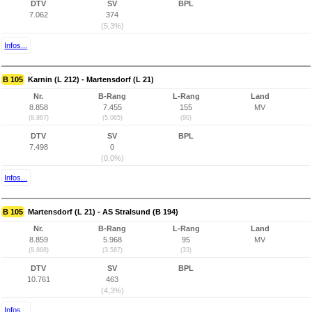
DTV
SV
BPL
7.062
374
(5,3%)
Infos...
B 105
Karnin (L 212) - Martensdorf (L 21)
Nr.
B-Rang
L-Rang
Land
8.858
7.455
155
MV
(8.867)
(5.065)
(90)
DTV
SV
BPL
7.498
0
(0,0%)
Infos...
B 105
Martensdorf (L 21) - AS Stralsund (B 194)
Nr.
B-Rang
L-Rang
Land
8.859
5.968
95
MV
(8.868)
(3.587)
(33)
DTV
SV
BPL
10.761
463
(4,3%)
Infos...