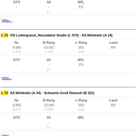
DTV
SV
BPL
-
-
FD
(-)
Infos...
L 72
OD Ludwigslust, Neustädter Straße (L 073) - AS Wöbbelin (A 24)
Nr.
B-Rang
L-Rang
Land
8.865
10.042
293
MV
(8.874)
(7.638)
(228)
DTV
SV
BPL
-
-
FD
(-)
Infos...
L 72
AS Wöbbelin (A 24) - Schwerin-Groß Dreesch (B 321)
Nr.
B-Rang
L-Rang
Land
8.866
10.042
293
MV
(8.875)
(7.638)
(228)
DTV
SV
BPL
-
-
(-)
Infos...