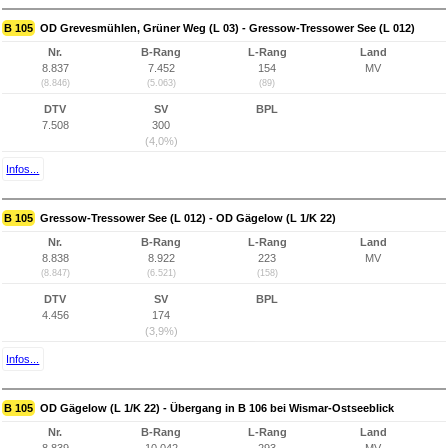
B 105
OD Grevesmühlen, Grüner Weg (L 03) - Gressow-Tressower See (L 012)
Nr.
B-Rang
L-Rang
Land
8.837
7.452
154
MV
(8.846)
(5.063)
(89)
DTV
SV
BPL
7.508
300
(4,0%)
Infos...
B 105
Gressow-Tressower See (L 012) - OD Gägelow (L 1/K 22)
Nr.
B-Rang
L-Rang
Land
8.838
8.922
223
MV
(8.847)
(6.521)
(158)
DTV
SV
BPL
4.456
174
(3,9%)
Infos...
B 105
OD Gägelow (L 1/K 22) - Übergang in B 106 bei Wismar-Ostseeblick
Nr.
B-Rang
L-Rang
Land