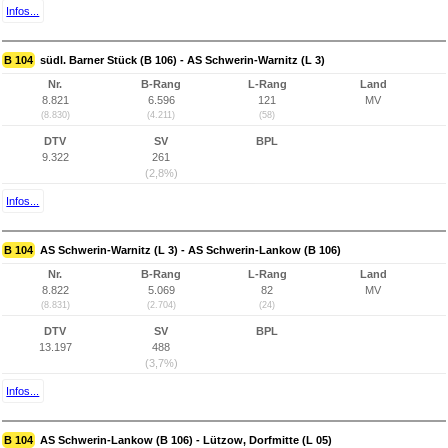
Infos...
B 104
südl. Barner Stück (B 106) - AS Schwerin-Warnitz (L 3)
Nr.
B-Rang
L-Rang
Land
8.821
6.596
121
MV
(8.830)
(4.211)
(58)
DTV
SV
BPL
9.322
261
(2,8%)
Infos...
B 104
AS Schwerin-Warnitz (L 3) - AS Schwerin-Lankow (B 106)
Nr.
B-Rang
L-Rang
Land
8.822
5.069
82
MV
(8.831)
(2.704)
(24)
DTV
SV
BPL
13.197
488
(3,7%)
Infos...
B 104
AS Schwerin-Lankow (B 106) - Lützow, Dorfmitte (L 05)