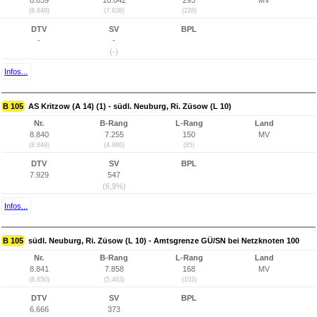
8.839
10.042
293
MV
(8.848)
(7.638)
(228)
DTV
SV
BPL
-
-
(-)
Infos...
B 105
AS Kritzow (A 14) (1) - südl. Neuburg, Ri. Züsow (L 10)
Nr.
B-Rang
L-Rang
Land
8.840
7.255
150
MV
(8.849)
(4.866)
(85)
DTV
SV
BPL
7.929
547
(6,9%)
Infos...
B 105
südl. Neuburg, Ri. Züsow (L 10) - Amtsgrenze GÜ/SN bei Netzknoten 100
Nr.
B-Rang
L-Rang
Land
8.841
7.858
168
MV
(8.850)
(5.463)
(103)
DTV
SV
BPL
6.666
373