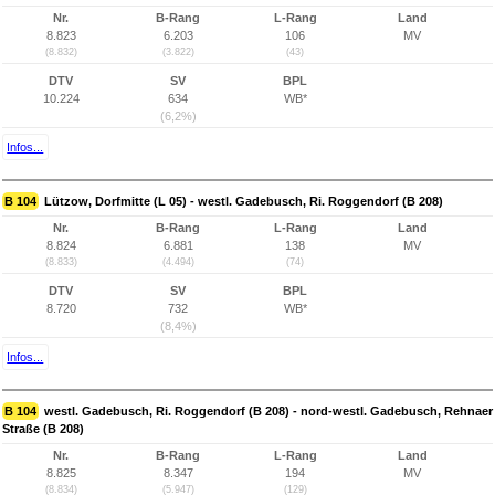
Nr.
B-Rang
L-Rang
Land
8.823
6.203
106
MV
(8.832)
(3.822)
(43)
DTV
SV
BPL
10.224
634
WB*
(6,2%)
Infos...
B 104
Lützow, Dorfmitte (L 05) - westl. Gadebusch, Ri. Roggendorf (B 208)
Nr.
B-Rang
L-Rang
Land
8.824
6.881
138
MV
(8.833)
(4.494)
(74)
DTV
SV
BPL
8.720
732
WB*
(8,4%)
Infos...
B 104
westl. Gadebusch, Ri. Roggendorf (B 208) - nord-westl. Gadebusch, Rehnaer
Straße (B 208)
Nr.
B-Rang
L-Rang
Land
8.825
8.347
194
MV
(8.834)
(5.947)
(129)