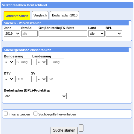
Verkehrszahlen Deutschland
Vergleich
Bedarfsplan 2016
Verkehrszahlen
Suchen - Verkehszahlen
Jahr
Straße
Ort|Zählstelle|TK-Blatt
Land
BPL
Suchergebnisse einschränken
Bundesrang Landesrang
|
DTV SV
|
Bedarfsplan (BPL)-Projekttyp
Infos anzeigen
Suchbegriffe hervorheben