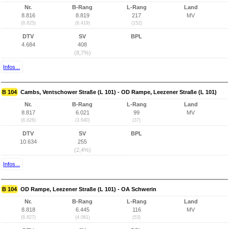
Nr.
B-Rang
L-Rang
Land
8.816
8.819
217
MV
(8.825)
(6.419)
(152)
DTV
SV
BPL
4.684
408
(8,7%)
Infos...
B 104
Cambs, Ventschower Straße (L 101) - OD Rampe, Leezener Straße (L 101)
Nr.
B-Rang
L-Rang
Land
8.817
6.021
99
MV
(8.826)
(3.640)
(37)
DTV
SV
BPL
10.634
255
(2,4%)
Infos...
B 104
OD Rampe, Leezener Straße (L 101) - OA Schwerin
Nr.
B-Rang
L-Rang
Land
8.818
6.445
116
MV
(8.827)
(4.061)
(53)