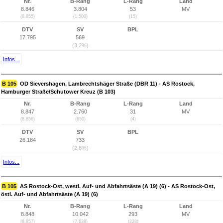
Nr.
B-Rang
L-Rang
Land
8.846
3.804
53
MV
(8.855)
(1.500)
(15)
DTV
SV
BPL
17.795
569
(3,2%)
Infos...
B 105
OD Sievershagen, Lambrechtshäger Straße (DBR 11) - AS Rostock,
Hamburger Straße/Schutower Kreuz (B 103)
Nr.
B-Rang
L-Rang
Land
8.847
2.760
31
MV
(8.856)
(650)
(4)
DTV
SV
BPL
26.184
733
(2,8%)
Infos...
B 105
AS Rostock-Ost, westl. Auf- und Abfahrtsäste (A 19) (6) - AS Rostock-Ost,
östl. Auf- und Abfahrtsäste (A 19) (6)
Nr.
B-Rang
L-Rang
Land
8.848
10.042
293
MV
(8.857)
(7.638)
(228)