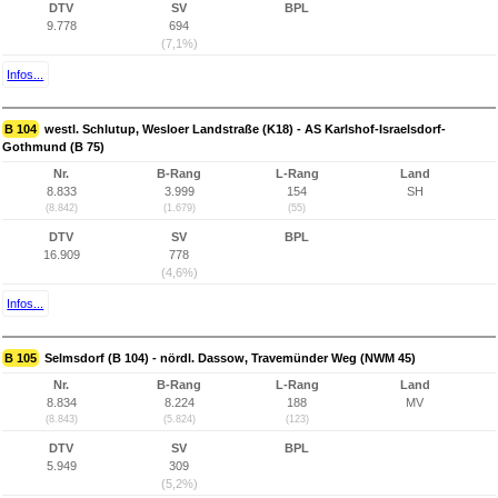
DTV
SV
BPL
9.778
694
(7,1%)
Infos...
B 104
westl. Schlutup, Wesloer Landstraße (K18) - AS Karlshof-Israelsdorf-
Gothmund (B 75)
Nr.
B-Rang
L-Rang
Land
8.833
3.999
154
SH
(8.842)
(1.679)
(55)
DTV
SV
BPL
16.909
778
(4,6%)
Infos...
B 105
Selmsdorf (B 104) - nördl. Dassow, Travemünder Weg (NWM 45)
Nr.
B-Rang
L-Rang
Land
8.834
8.224
188
MV
(8.843)
(5.824)
(123)
DTV
SV
BPL
5.949
309
(5,2%)