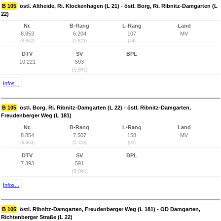
B 105
östl. Altheide, Ri. Klockenhagen (L 21) - östl. Borg, Ri. Ribnitz-Damgarten (L
22)
Nr.
B-Rang
L-Rang
Land
8.853
6.204
107
MV
(8.862)
(3.823)
(44)
DTV
SV
BPL
10.221
593
(5,8%)
Infos...
B 105
östl. Borg, Ri. Ribnitz-Damgarten (L 22) - östl. Ribnitz-Damgarten,
Freudenberger Weg (L 181)
Nr.
B-Rang
L-Rang
Land
8.854
7.507
158
MV
(8.863)
(5.116)
(93)
DTV
SV
BPL
7.393
591
(8,0%)
Infos...
B 105
östl. Ribnitz-Damgarten, Freudenberger Weg (L 181) - OD Damgarten,
Richtenberger Straße (L 22)