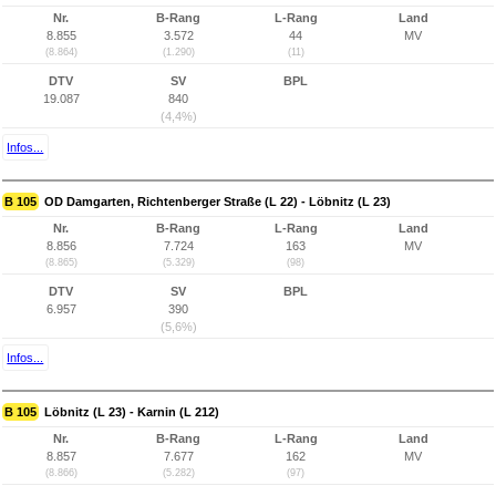
Nr.
B-Rang
L-Rang
Land
8.855
3.572
44
MV
(8.864)
(1.290)
(11)
DTV
SV
BPL
19.087
840
(4,4%)
Infos...
B 105
OD Damgarten, Richtenberger Straße (L 22) - Löbnitz (L 23)
Nr.
B-Rang
L-Rang
Land
8.856
7.724
163
MV
(8.865)
(5.329)
(98)
DTV
SV
BPL
6.957
390
(5,6%)
Infos...
B 105
Löbnitz (L 23) - Karnin (L 212)
Nr.
B-Rang
L-Rang
Land
8.857
7.677
162
MV
(8.866)
(5.282)
(97)