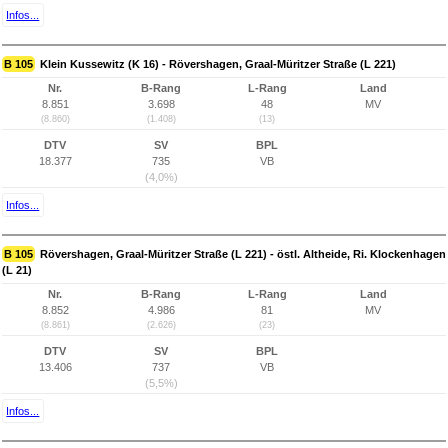
Infos...
B 105
Klein Kussewitz (K 16) - Rövershagen, Graal-Müritzer Straße (L 221)
Nr.
B-Rang
L-Rang
Land
8.851
3.698
48
MV
(8.860)
(1.408)
(13)
DTV
SV
BPL
18.377
735
VB
(4,0%)
Infos...
B 105
Rövershagen, Graal-Müritzer Straße (L 221) - östl. Altheide, Ri. Klockenhagen
(L 21)
Nr.
B-Rang
L-Rang
Land
8.852
4.986
81
MV
(8.861)
(2.626)
(23)
DTV
SV
BPL
13.406
737
VB
(5,5%)
Infos...