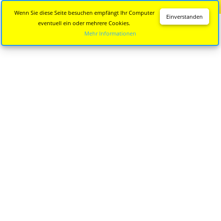
Diese Seite wird nicht mehr aktualisiert.
Zur neuen Seite
Wenn Sie diese Seite besuchen empfängt Ihr Computer
Einverstanden
eventuell ein oder mehrere Cookies.
Mehr Informationen