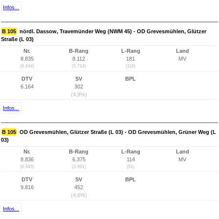
Infos...
B 105
nördl. Dassow, Travemünder Weg (NWM 45) - OD Grevesmühlen, Glützer
Straße (L 03)
Nr.
B-Rang
L-Rang
Land
8.835
8.112
181
MV
(8.844)
(5.714)
(116)
DTV
SV
BPL
6.164
302
(4,9%)
Infos...
B 105
OD Grevesmühlen, Glützer Straße (L 03) - OD Grevesmühlen, Grüner Weg (L
03)
Nr.
B-Rang
L-Rang
Land
8.836
6.375
114
MV
(8.845)
(3.991)
(51)
DTV
SV
BPL
9.816
452
(4,6%)
Infos...