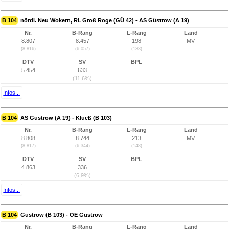
B 104
nördl. Neu Wokern, Ri. Groß Roge (GÜ 42) - AS Güstrow (A 19)
Nr.
B-Rang
L-Rang
Land
8.807
8.457
198
MV
(8.816)
(6.057)
(133)
DTV
SV
BPL
5.454
633
(11,6%)
Infos...
B 104
AS Güstrow (A 19) - Klueß (B 103)
Nr.
B-Rang
L-Rang
Land
8.808
8.744
213
MV
(8.817)
(6.344)
(148)
DTV
SV
BPL
4.863
336
(6,9%)
Infos...
B 104
Güstrow (B 103) - OE Güstrow
Nr.
B-Rang
L-Rang
Land