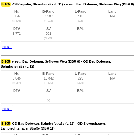
B 105
AS Kröpelin, Strandstraße (L 11) - westl. Bad Doberan, Stülower Weg (DBR 6)
Nr.
B-Rang
L-Rang
Land
8.844
6.397
115
MV
(8.853)
(4.013)
(52)
DTV
SV
BPL
9.772
381
(3,9%)
Infos...
B 105
westl. Bad Doberan, Stülower Weg (DBR 6) - OD Bad Doberan,
Bahnhofstraße (L 12)
Nr.
B-Rang
L-Rang
Land
8.845
10.042
293
MV
(8.854)
(7.638)
(228)
DTV
SV
BPL
-
-
(-)
Infos...
B 105
OD Bad Doberan, Bahnhofstraße (L 12) - OD Sievershagen,
Lambrechtshäger Straße (DBR 11)