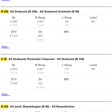
B 105
AS Stralsund (B 194) - AS Stralsund-Grünhufe (B 96)
Nr.
B-Rang
L-Rang
Land
8.860
3.947
59
MV
(8.869)
(1.629)
(16)
DTV
SV
BPL
17.137
583
(3,4%)
Infos...
K 26
AS Stralsund, Rostocker Chaussee - AS Stralsund (B 194)
Nr.
B-Rang
L-Rang
Land
8.861
8.067
177
MV
(8.870)
(5.669)
(112)
DTV
SV
BPL
6.246
412
(6,6%)
Infos...
B 105
AS westl. Brandshagen (B 96) - AS Neuenkirchen