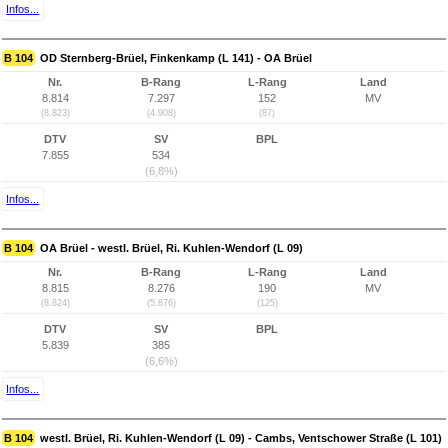
Infos...
B 104
OD Sternberg-Brüel, Finkenkamp (L 141) - OA Brüel
Nr.
B-Rang
L-Rang
Land
8.814
7.297
152
MV
(8.823)
(4.908)
(87)
DTV
SV
BPL
7.855
534
(6,8%)
Infos...
B 104
OA Brüel - westl. Brüel, Ri. Kuhlen-Wendorf (L 09)
Nr.
B-Rang
L-Rang
Land
8.815
8.276
190
MV
(8.824)
(5.876)
(125)
DTV
SV
BPL
5.839
385
(6,6%)
Infos...
B 104
westl. Brüel, Ri. Kuhlen-Wendorf (L 09) - Cambs, Ventschower Straße (L 101)