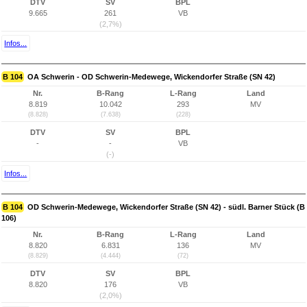
DTV
SV
BPL
9.665
261
VB
(2,7%)
Infos...
B 104
OA Schwerin - OD Schwerin-Medewege, Wickendorfer Straße (SN 42)
Nr.
B-Rang
L-Rang
Land
8.819
10.042
293
MV
(8.828)
(7.638)
(228)
DTV
SV
BPL
-
-
VB
(-)
Infos...
B 104
OD Schwerin-Medewege, Wickendorfer Straße (SN 42) - südl. Barner Stück (B
106)
Nr.
B-Rang
L-Rang
Land
8.820
6.831
136
MV
(8.829)
(4.444)
(72)
DTV
SV
BPL
8.820
176
VB
(2,0%)