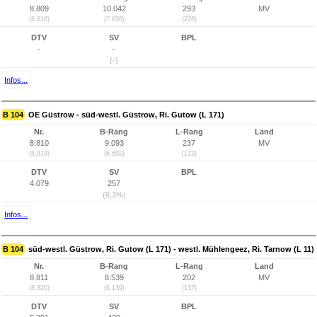
8.809
10.042
293
MV
(8.818)
(7.638)
(228)
DTV
SV
BPL
-
-
(-)
Infos...
B 104
OE Güstrow - süd-westl. Güstrow, Ri. Gutow (L 171)
Nr.
B-Rang
L-Rang
Land
8.810
9.093
237
MV
(8.819)
(6.692)
(172)
DTV
SV
BPL
4.079
257
(6,3%)
Infos...
B 104
süd-westl. Güstrow, Ri. Gutow (L 171) - westl. Mühlengeez, Ri. Tarnow (L 11)
Nr.
B-Rang
L-Rang
Land
8.811
8.539
202
MV
(8.820)
(6.139)
(137)
DTV
SV
BPL