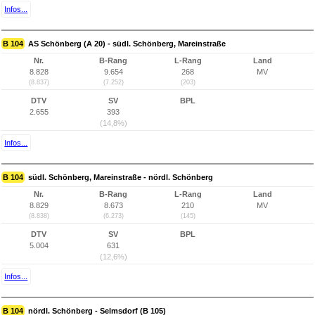
Infos...
B 104
AS Schönberg (A 20) - südl. Schönberg, Mareinstraße
Nr.
B-Rang
L-Rang
Land
8.828
9.654
268
MV
(8.837)
(7.252)
(203)
DTV
SV
BPL
2.655
393
(14,8%)
Infos...
B 104
südl. Schönberg, Mareinstraße - nördl. Schönberg
Nr.
B-Rang
L-Rang
Land
8.829
8.673
210
MV
(8.838)
(6.273)
(145)
DTV
SV
BPL
5.004
631
(12,6%)
Infos...
B 104
nördl. Schönberg - Selmsdorf (B 105)