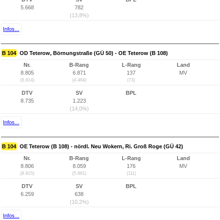
5.668
782
(13,8%)
Infos...
B 104
OD Teterow, Börnungstraße (GÜ 50) - OE Teterow (B 108)
Nr.
B-Rang
L-Rang
Land
8.805
6.871
137
MV
(8.814)
(4.484)
(73)
DTV
SV
BPL
8.735
1.223
(14,0%)
Infos...
B 104
OE Teterow (B 108) - nördl. Neu Wokern, Ri. Groß Roge (GÜ 42)
Nr.
B-Rang
L-Rang
Land
8.806
8.059
176
MV
(8.815)
(5.661)
(111)
DTV
SV
BPL
6.259
638
(10,2%)
Infos...