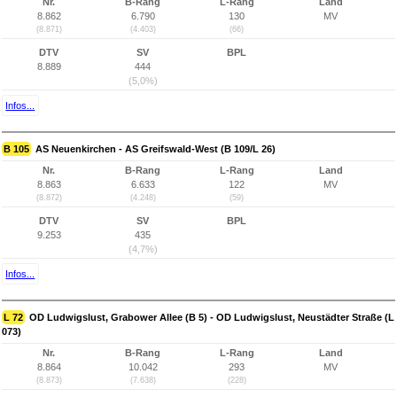
Nr.
B-Rang
L-Rang
Land
8.862
6.790
130
MV
(8.871)
(4.403)
(66)
DTV
SV
BPL
8.889
444
(5,0%)
Infos...
B 105
AS Neuenkirchen - AS Greifswald-West (B 109/L 26)
Nr.
B-Rang
L-Rang
Land
8.863
6.633
122
MV
(8.872)
(4.248)
(59)
DTV
SV
BPL
9.253
435
(4,7%)
Infos...
L 72
OD Ludwigslust, Grabower Allee (B 5) - OD Ludwigslust, Neustädter Straße (L
073)
Nr.
B-Rang
L-Rang
Land
8.864
10.042
293
MV
(8.873)
(7.638)
(228)