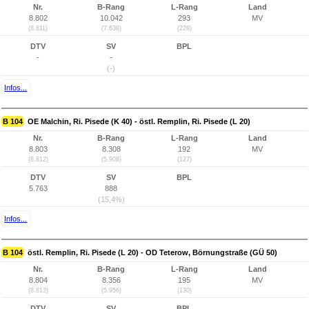
Nr.
B-Rang
L-Rang
Land
8.802
10.042
293
MV
(8.811)
(7.638)
(228)
DTV
SV
BPL
-
-
(-)
Infos...
B 104
OE Malchin, Ri. Pisede (K 40) - östl. Remplin, Ri. Pisede (L 20)
Nr.
B-Rang
L-Rang
Land
8.803
8.308
192
MV
(8.812)
(5.908)
(127)
DTV
SV
BPL
5.763
888
(15,4%)
Infos...
B 104
östl. Remplin, Ri. Pisede (L 20) - OD Teterow, Börnungstraße (GÜ 50)
Nr.
B-Rang
L-Rang
Land
8.804
8.356
195
MV
(8.813)
(5.956)
(130)
DTV
SV
BPL