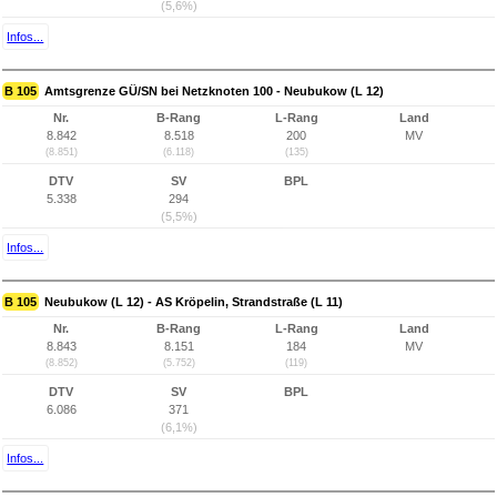
(5,6%)
Infos...
B 105
Amtsgrenze GÜ/SN bei Netzknoten 100 - Neubukow (L 12)
Nr.
B-Rang
L-Rang
Land
8.842
8.518
200
MV
(8.851)
(6.118)
(135)
DTV
SV
BPL
5.338
294
(5,5%)
Infos...
B 105
Neubukow (L 12) - AS Kröpelin, Strandstraße (L 11)
Nr.
B-Rang
L-Rang
Land
8.843
8.151
184
MV
(8.852)
(5.752)
(119)
DTV
SV
BPL
6.086
371
(6,1%)
Infos...