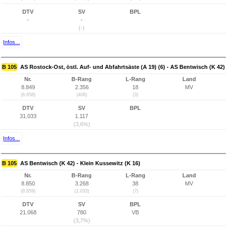
DTV
SV
BPL
-
-
(-)
Infos...
B 105
AS Rostock-Ost, östl. Auf- und Abfahrtsäste (A 19) (6) - AS Bentwisch (K 42)
Nr.
B-Rang
L-Rang
Land
8.849
2.356
18
MV
(8.858)
(406)
(3)
DTV
SV
BPL
31.033
1.117
(3,6%)
Infos...
B 105
AS Bentwisch (K 42) - Klein Kussewitz (K 16)
Nr.
B-Rang
L-Rang
Land
8.850
3.268
38
MV
(8.859)
(1.033)
(7)
DTV
SV
BPL
21.068
780
VB
(3,7%)