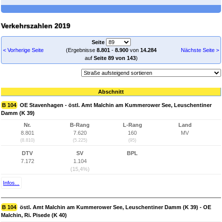
Verkehrszahlen 2019
Seite
< Vorherige Seite
(Ergebnisse
8.801
-
8.900
von
14.284
Nächste Seite >
auf
Seite 89 von 143
)
Abschnitt
B 104
OE Stavenhagen - östl. Amt Malchin am Kummerower See, Leuschentiner
Damm (K 39)
Nr.
B-Rang
L-Rang
Land
8.801
7.620
160
MV
(8.810)
(5.225)
(95)
DTV
SV
BPL
7.172
1.104
(15,4%)
Infos...
B 104
östl. Amt Malchin am Kummerower See, Leuschentiner Damm (K 39) - OE
Malchin, Ri. Pisede (K 40)