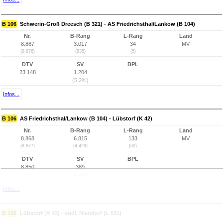
B 106
Schwerin-Groß Dreesch (B 321) - AS Friedrichsthal/Lankow (B 104)
Nr.
B-Rang
L-Rang
Land
8.867
3.017
34
MV
(8.876)
(835)
(5)
DTV
SV
BPL
23.148
1.204
(5,2%)
Infos...
B 106
AS Friedrichsthal/Lankow (B 104) - Lübstorf (K 42)
Nr.
B-Rang
L-Rang
Land
8.868
6.815
133
MV
(8.877)
(4.428)
(69)
DTV
SV
BPL
8.850
389
(4,4%)
Infos...
B 106
Lübstorf (K 42) - südl. Niendorf (L 031)