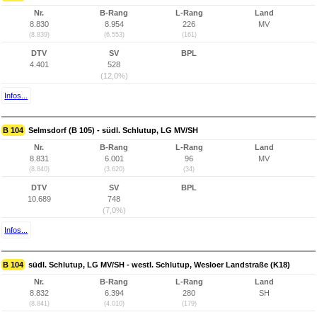
Nr.
B-Rang
L-Rang
Land
8.830
8.954
226
MV
(8.839)
(6.553)
(161)
DTV
SV
BPL
4.401
528
(12,0%)
Infos...
B 104
Selmsdorf (B 105) - südl. Schlutup, LG MV/SH
Nr.
B-Rang
L-Rang
Land
8.831
6.001
96
MV
(8.840)
(3.620)
(34)
DTV
SV
BPL
10.689
748
(7,0%)
Infos...
B 104
südl. Schlutup, LG MV/SH - westl. Schlutup, Wesloer Landstraße (K18)
Nr.
B-Rang
L-Rang
Land
8.832
6.394
280
SH
(8.841)
(4.010)
(179)