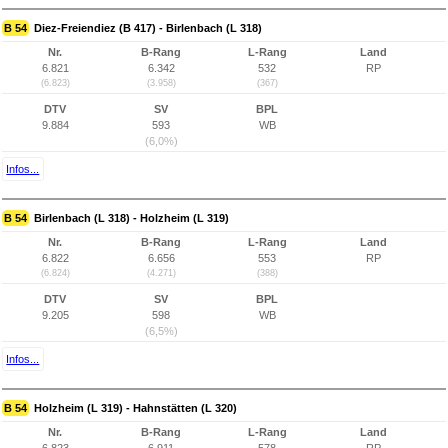
B 54
Diez-Freiendiez (B 417) - Birlenbach (L 318)
Nr.
B-Rang
L-Rang
Land
6.821
6.342
532
RP
(6.823)
(3.958)
(367)
DTV
SV
BPL
9.884
593
WB
(6,0%)
Infos...
B 54
Birlenbach (L 318) - Holzheim (L 319)
Nr.
B-Rang
L-Rang
Land
6.822
6.656
553
RP
(6.824)
(4.271)
(388)
DTV
SV
BPL
9.205
598
WB
(6,5%)
Infos...
B 54
Holzheim (L 319) - Hahnstätten (L 320)
Nr.
B-Rang
L-Rang
Land