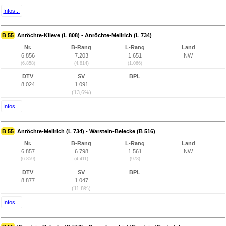
Infos...
B 55
Anröchte-Klieve (L 808) - Anröchte-Mellrich (L 734)
Nr.
B-Rang
L-Rang
Land
6.856
7.203
1.651
NW
(6.858)
(4.814)
(1.066)
DTV
SV
BPL
8.024
1.091
(13,6%)
Infos...
B 55
Anröchte-Mellrich (L 734) - Warstein-Belecke (B 516)
Nr.
B-Rang
L-Rang
Land
6.857
6.798
1.561
NW
(6.859)
(4.411)
(978)
DTV
SV
BPL
8.877
1.047
(11,8%)
Infos...