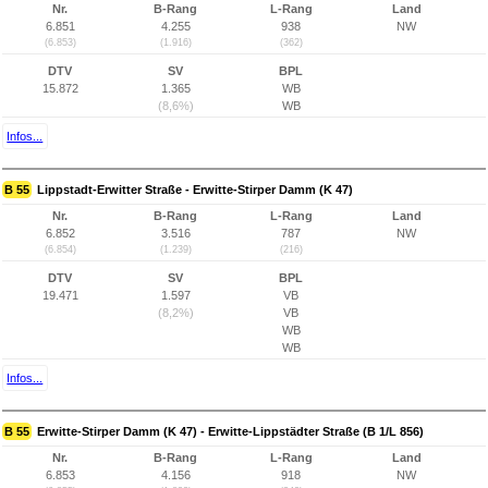
Nr.
B-Rang
L-Rang
Land
6.851
4.255
938
NW
(6.853)
(1.916)
(362)
DTV
SV
BPL
15.872
1.365
WB
(8,6%)
WB
Infos...
B 55
Lippstadt-Erwitter Straße - Erwitte-Stirper Damm (K 47)
Nr.
B-Rang
L-Rang
Land
6.852
3.516
787
NW
(6.854)
(1.239)
(216)
DTV
SV
BPL
19.471
1.597
VB
(8,2%)
VB
WB
WB
Infos...
B 55
Erwitte-Stirper Damm (K 47) - Erwitte-Lippstädter Straße (B 1/L 856)
Nr.
B-Rang
L-Rang
Land
6.853
4.156
918
NW