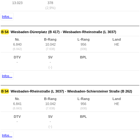
13.023
378
(2,9%)
Infos...
B 54
Wiesbaden-Dürerplatz (B 417) - Wiesbaden-Rheinstraße (L 3037)
Nr.
B-Rang
L-Rang
Land
6.840
10.042
956
HE
(6.842)
(7.638)
(936)
DTV
SV
BPL
-
-
(-)
Infos...
B 54
Wiesbaden-Rheinstraße (L 3037) - Wiesbaden-Schiersteiner Straße (B 262)
Nr.
B-Rang
L-Rang
Land
6.841
10.042
956
HE
(6.843)
(7.638)
(936)
DTV
SV
BPL
-
-
(-)
Infos...