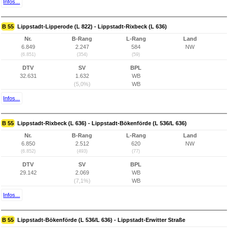
Infos...
B 55
Lippstadt-Lipperode (L 822) - Lippstadt-Rixbeck (L 636)
Nr.
B-Rang
L-Rang
Land
6.849
2.247
584
NW
(6.851)
(354)
(59)
DTV
SV
BPL
32.631
1.632
WB
(5,0%)
WB
Infos...
B 55
Lippstadt-Rixbeck (L 636) - Lippstadt-Bökenförde (L 536/L 636)
Nr.
B-Rang
L-Rang
Land
6.850
2.512
620
NW
(6.852)
(493)
(77)
DTV
SV
BPL
29.142
2.069
WB
(7,1%)
WB
Infos...
B 55
Lippstadt-Bökenförde (L 536/L 636) - Lippstadt-Erwitter Straße