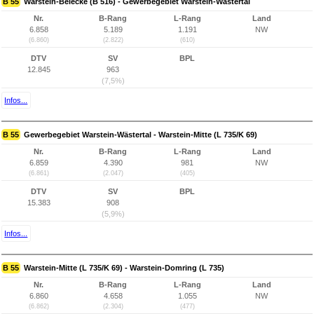
B 55
Warstein-Belecke (B 516) - Gewerbegebiet Warstein-Wästertal
Nr.
B-Rang
L-Rang
Land
6.858
5.189
1.191
NW
(6.860)
(2.822)
(610)
DTV
SV
BPL
12.845
963
(7,5%)
Infos...
B 55
Gewerbegebiet Warstein-Wästertal - Warstein-Mitte (L 735/K 69)
Nr.
B-Rang
L-Rang
Land
6.859
4.390
981
NW
(6.861)
(2.047)
(405)
DTV
SV
BPL
15.383
908
(5,9%)
Infos...
B 55
Warstein-Mitte (L 735/K 69) - Warstein-Domring (L 735)
Nr.
B-Rang
L-Rang
Land
6.860
4.658
1.055
NW
(6.862)
(2.304)
(477)