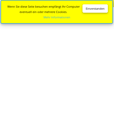
Diese Seite wird nicht mehr aktualisiert.
Zur neuen Seite
Wenn Sie diese Seite besuchen empfängt Ihr Computer
Einverstanden
eventuell ein oder mehrere Cookies.
Mehr Informationen