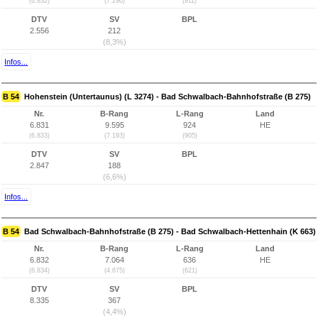
(6.832)
(7.290)
(911)
DTV
SV
BPL
2.556
212
(8,3%)
Infos...
B 54
Hohenstein (Untertaunus) (L 3274) - Bad Schwalbach-Bahnhofstraße (B 275)
Nr.
B-Rang
L-Rang
Land
6.831
9.595
924
HE
(6.833)
(7.193)
(905)
DTV
SV
BPL
2.847
188
(6,6%)
Infos...
B 54
Bad Schwalbach-Bahnhofstraße (B 275) - Bad Schwalbach-Hettenhain (K 663)
Nr.
B-Rang
L-Rang
Land
6.832
7.064
636
HE
(6.834)
(4.675)
(621)
DTV
SV
BPL
8.335
367
(4,4%)