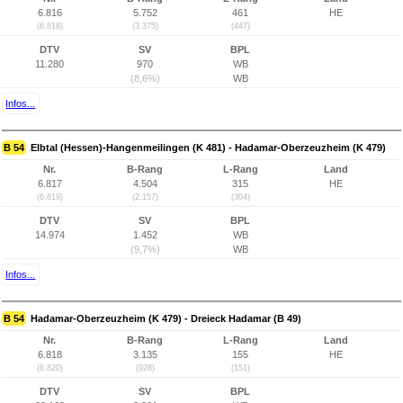
6.816
5.752
461
HE
(6.818)
(3.375)
(447)
DTV
SV
BPL
11.280
970
WB
(8,6%)
WB
Infos...
B 54
Elbtal (Hessen)-Hangenmeilingen (K 481) - Hadamar-Oberzeuzheim (K 479)
Nr.
B-Rang
L-Rang
Land
6.817
4.504
315
HE
(6.819)
(2.157)
(304)
DTV
SV
BPL
14.974
1.452
WB
(9,7%)
WB
Infos...
B 54
Hadamar-Oberzeuzheim (K 479) - Dreieck Hadamar (B 49)
Nr.
B-Rang
L-Rang
Land
6.818
3.135
155
HE
(6.820)
(928)
(151)
DTV
SV
BPL