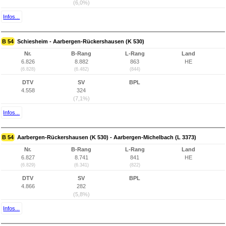
(6,0%)
Infos...
B 54
Schiesheim - Aarbergen-Rückershausen (K 530)
Nr.
B-Rang
L-Rang
Land
6.826
8.882
863
HE
(6.828)
(6.482)
(844)
DTV
SV
BPL
4.558
324
(7,1%)
Infos...
B 54
Aarbergen-Rückershausen (K 530) - Aarbergen-Michelbach (L 3373)
Nr.
B-Rang
L-Rang
Land
6.827
8.741
841
HE
(6.829)
(6.341)
(822)
DTV
SV
BPL
4.866
282
(5,8%)
Infos...