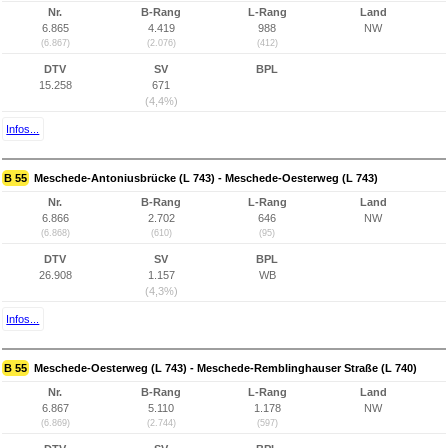
Nr.
B-Rang
L-Rang
Land
6.865
4.419
988
NW
(6.867)
(2.076)
(412)
DTV
SV
BPL
15.258
671
(4,4%)
Infos...
B 55
Meschede-Antoniusbrücke (L 743) - Meschede-Oesterweg (L 743)
Nr.
B-Rang
L-Rang
Land
6.866
2.702
646
NW
(6.868)
(610)
(95)
DTV
SV
BPL
26.908
1.157
WB
(4,3%)
Infos...
B 55
Meschede-Oesterweg (L 743) - Meschede-Remblinghauser Straße (L 740)
Nr.
B-Rang
L-Rang
Land
6.867
5.110
1.178
NW
(6.869)
(2.744)
(597)