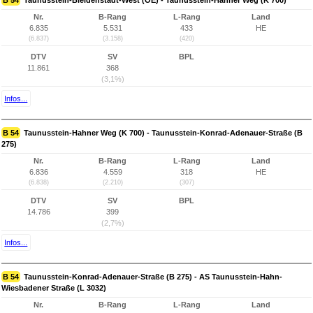
B 54
Taunusstein-Bleidenstadt-West (OE) - Taunusstein-Hahner Weg (K 700)
Nr.
B-Rang
L-Rang
Land
6.835
5.531
433
HE
(6.837)
(3.158)
(420)
DTV
SV
BPL
11.861
368
(3,1%)
Infos...
B 54
Taunusstein-Hahner Weg (K 700) - Taunusstein-Konrad-Adenauer-Straße (B
275)
Nr.
B-Rang
L-Rang
Land
6.836
4.559
318
HE
(6.838)
(2.210)
(307)
DTV
SV
BPL
14.786
399
(2,7%)
Infos...
B 54
Taunusstein-Konrad-Adenauer-Straße (B 275) - AS Taunusstein-Hahn-
Wiesbadener Straße (L 3032)
Nr.
B-Rang
L-Rang
Land