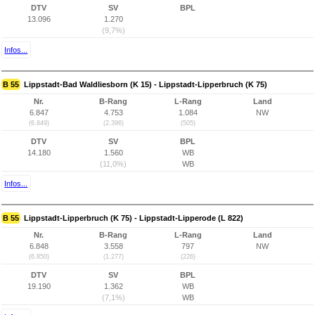
DTV
SV
BPL
13.096
1.270
(9,7%)
Infos...
B 55
Lippstadt-Bad Waldliesborn (K 15) - Lippstadt-Lipperbruch (K 75)
Nr.
B-Rang
L-Rang
Land
6.847
4.753
1.084
NW
(6.849)
(2.396)
(505)
DTV
SV
BPL
14.180
1.560
WB
(11,0%)
WB
Infos...
B 55
Lippstadt-Lipperbruch (K 75) - Lippstadt-Lipperode (L 822)
Nr.
B-Rang
L-Rang
Land
6.848
3.558
797
NW
(6.850)
(1.277)
(226)
DTV
SV
BPL
19.190
1.362
WB
(7,1%)
WB