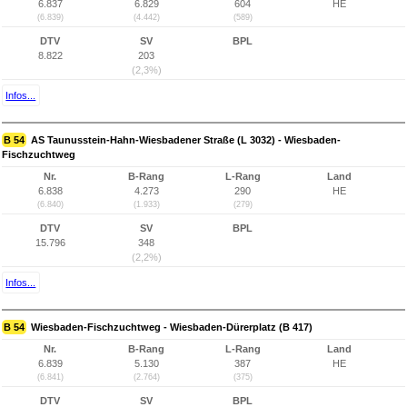
6.837
6.829
604
HE
(6.839)
(4.442)
(589)
DTV
SV
BPL
8.822
203
(2,3%)
Infos...
B 54
AS Taunusstein-Hahn-Wiesbadener Straße (L 3032) - Wiesbaden-
Fischzuchtweg
Nr.
B-Rang
L-Rang
Land
6.838
4.273
290
HE
(6.840)
(1.933)
(279)
DTV
SV
BPL
15.796
348
(2,2%)
Infos...
B 54
Wiesbaden-Fischzuchtweg - Wiesbaden-Dürerplatz (B 417)
Nr.
B-Rang
L-Rang
Land
6.839
5.130
387
HE
(6.841)
(2.764)
(375)
DTV
SV
BPL