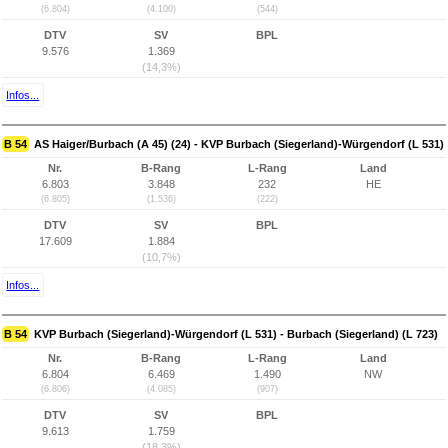
(6.804)
(4.100)
(544)
DTV
SV
BPL
9.576
1.369
(14,3%)
Infos...
B 54
AS Haiger/Burbach (A 45) (24) - KVP Burbach (Siegerland)-Würgendorf (L 531)
Nr.
B-Rang
L-Rang
Land
6.803
3.848
232
HE
(6.805)
(1.536)
(222)
DTV
SV
BPL
17.609
1.884
(10,7%)
Infos...
B 54
KVP Burbach (Siegerland)-Würgendorf (L 531) - Burbach (Siegerland) (L 723)
Nr.
B-Rang
L-Rang
Land
6.804
6.469
1.490
NW
(6.806)
(4.085)
(907)
DTV
SV
BPL
9.613
1.759
(18,3%)