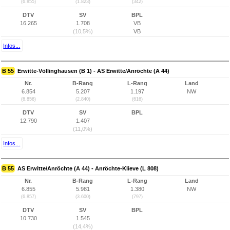
(6.855)
(1.823)
(342)
DTV
SV
BPL
16.265
1.708
VB
(10,5%)
VB
Infos...
B 55
Erwitte-Völlinghausen (B 1) - AS Erwitte/Anröchte (A 44)
Nr.
B-Rang
L-Rang
Land
6.854
5.207
1.197
NW
(6.856)
(2.840)
(616)
DTV
SV
BPL
12.790
1.407
(11,0%)
Infos...
B 55
AS Erwitte/Anröchte (A 44) - Anröchte-Klieve (L 808)
Nr.
B-Rang
L-Rang
Land
6.855
5.981
1.380
NW
(6.857)
(3.600)
(797)
DTV
SV
BPL
10.730
1.545
(14,4%)