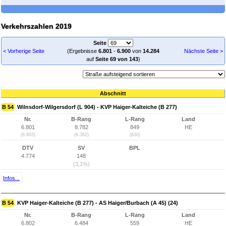
Verkehrszahlen 2019
Seite
< Vorherige Seite
(Ergebnisse
6.801
-
6.900
von
14.284
Nächste Seite >
auf
Seite 69 von 143
)
Abschnitt
B 54
Wilnsdorf-Wilgersdorf (L 904) - KVP Haiger-Kalteiche (B 277)
Nr.
B-Rang
L-Rang
Land
6.801
8.782
849
HE
(6.803)
(6.382)
(830)
DTV
SV
BPL
4.774
148
(3,1%)
Infos...
B 54
KVP Haiger-Kalteiche (B 277) - AS Haiger/Burbach (A 45) (24)
Nr.
B-Rang
L-Rang
Land
6.802
6.484
559
HE