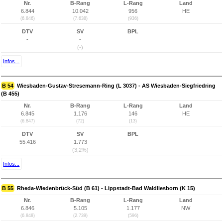
Nr.
B-Rang
L-Rang
Land
6.844
10.042
956
HE
(6.846)
(7.638)
(936)
DTV
SV
BPL
-
-
(-)
Infos...
B 54
Wiesbaden-Gustav-Stresemann-Ring (L 3037) - AS Wiesbaden-Siegfriedring
(B 455)
Nr.
B-Rang
L-Rang
Land
6.845
1.176
146
HE
(6.847)
(72)
(13)
DTV
SV
BPL
55.416
1.773
(3,2%)
Infos...
B 55
Rheda-Wiedenbrück-Süd (B 61) - Lippstadt-Bad Waldliesborn (K 15)
Nr.
B-Rang
L-Rang
Land
6.846
5.105
1.177
NW
(6.848)
(2.739)
(596)