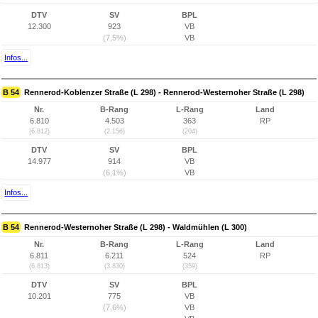
DTV
SV
BPL
12.300
923
VB
(7,5%)
VB
Infos...
B 54
Rennerod-Koblenzer Straße (L 298) - Rennerod-Westernoher Straße (L 298)
Nr.
B-Rang
L-Rang
Land
6.810
4.503
363
RP
(6.812)
(2.156)
(204)
DTV
SV
BPL
14.977
914
VB
(6,1%)
VB
Infos...
B 54
Rennerod-Westernoher Straße (L 298) - Waldmühlen (L 300)
Nr.
B-Rang
L-Rang
Land
6.811
6.211
524
RP
(6.813)
(3.830)
(359)
DTV
SV
BPL
10.201
775
VB
(7,6%)
VB