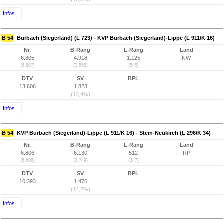
Infos...
B 54
Burbach (Siegerland) (L 723) - KVP Burbach (Siegerland)-Lippe (L 911/K 16)
Nr.
B-Rang
L-Rang
Land
6.805
4.918
1.125
NW
(6.807)
(2.558)
(545)
DTV
SV
BPL
13.606
1.823
(13,4%)
Infos...
B 54
KVP Burbach (Siegerland)-Lippe (L 911/K 16) - Stein-Neukirch (L 296/K 34)
Nr.
B-Rang
L-Rang
Land
6.806
6.130
512
RP
(6.808)
(3.749)
(347)
DTV
SV
BPL
10.393
1.476
(14,2%)
Infos...