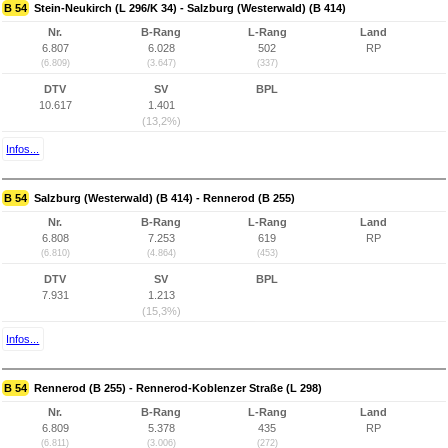
B 54
Stein-Neukirch (L 296/K 34) - Salzburg (Westerwald) (B 414)
Nr.
B-Rang
L-Rang
Land
6.807
6.028
502
RP
(6.809)
(3.647)
(337)
DTV
SV
BPL
10.617
1.401
(13,2%)
Infos...
B 54
Salzburg (Westerwald) (B 414) - Rennerod (B 255)
Nr.
B-Rang
L-Rang
Land
6.808
7.253
619
RP
(6.810)
(4.864)
(453)
DTV
SV
BPL
7.931
1.213
(15,3%)
Infos...
B 54
Rennerod (B 255) - Rennerod-Koblenzer Straße (L 298)
Nr.
B-Rang
L-Rang
Land
6.809
5.378
435
RP
(6.811)
(3.006)
(272)