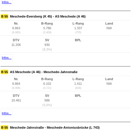
Infos...
B 55
Meschede-Eversberg (K 45) - AS Meschede (A 46)
Nr.
B-Rang
L-Rang
Land
6.863
5.786
1.337
NW
(6.865)
(3.409)
(755)
DTV
SV
BPL
11.206
930
(8,3%)
Infos...
B 55
AS Meschede (A 46) - Meschede-Jahnstraße
Nr.
B-Rang
L-Rang
Land
6.864
6.102
1.411
NW
(6.866)
(3.721)
(828)
DTV
SV
BPL
10.461
586
(5,6%)
Infos...
B 55
Meschede-Jahnstraße - Meschede-Antoniusbrücke (L 743)