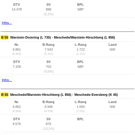
DTV
SV
BPL
14.478
898
WB*
(6,2%)
Infos...
B 55
Warstein-Domring (L 735) - Meschede/Warstein-Hirschberg (L 856)
Nr.
B-Rang
L-Rang
Land
6.861
7.543
1.722
NW
(6.863)
(5.151)
(1.137)
DTV
SV
BPL
7.328
703
WB*
(9,6%)
Infos...
B 55
Meschede/Warstein-Hirschberg (L 856) - Meschede-Eversberg (K 45)
Nr.
B-Rang
L-Rang
Land
6.862
6.946
1.594
NW
(6.864)
(4.559)
(1.011)
DTV
SV
BPL
8.576
875
(10,2%)