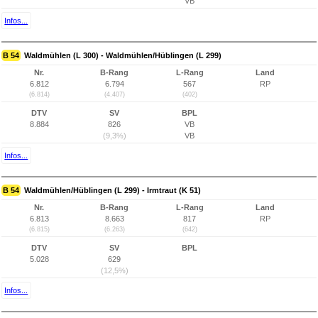
VB
Infos...
B 54
Waldmühlen (L 300) - Waldmühlen/Hüblingen (L 299)
Nr.
B-Rang
L-Rang
Land
6.812
6.794
567
RP
(6.814)
(4.407)
(402)
DTV
SV
BPL
8.884
826
VB
(9,3%)
VB
Infos...
B 54
Waldmühlen/Hüblingen (L 299) - Irmtraut (K 51)
Nr.
B-Rang
L-Rang
Land
6.813
8.663
817
RP
(6.815)
(6.263)
(642)
DTV
SV
BPL
5.028
629
(12,5%)
Infos...