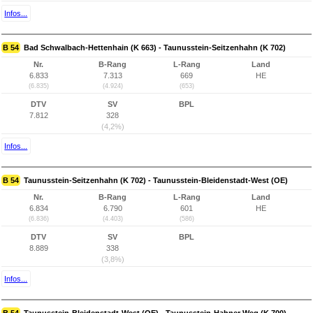
Infos...
B 54
Bad Schwalbach-Hettenhain (K 663) - Taunusstein-Seitzenhahn (K 702)
Nr.
B-Rang
L-Rang
Land
6.833
7.313
669
HE
(6.835)
(4.924)
(653)
DTV
SV
BPL
7.812
328
(4,2%)
Infos...
B 54
Taunusstein-Seitzenhahn (K 702) - Taunusstein-Bleidenstadt-West (OE)
Nr.
B-Rang
L-Rang
Land
6.834
6.790
601
HE
(6.836)
(4.403)
(586)
DTV
SV
BPL
8.889
338
(3,8%)
Infos...