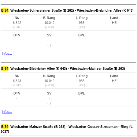
B 54
Wiesbaden-Schiersteiner Straße (B 262) - Wiesbaden-Biebricher Allee (K 643)
Nr.
B-Rang
L-Rang
Land
6.842
10.042
956
HE
(6.844)
(7.638)
(936)
DTV
SV
BPL
-
-
(-)
Infos...
B 54
Wiesbaden-Biebricher Allee (K 643) - Wiesbaden-Mainzer Straße (B 263)
Nr.
B-Rang
L-Rang
Land
6.843
10.042
956
HE
(6.845)
(7.638)
(936)
DTV
SV
BPL
-
-
(-)
Infos...
B 54
Wiesbaden-Mainzer Straße (B 263) - Wiesbaden-Gustav-Stresemann-Ring (L
3037)