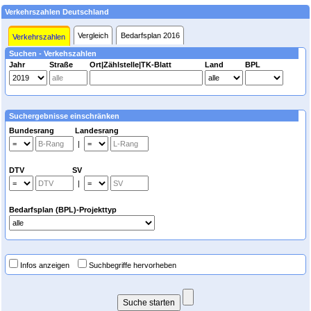
Verkehrszahlen Deutschland
Vergleich
Bedarfsplan 2016
Verkehrszahlen
Suchen - Verkehszahlen
Jahr
Straße
Ort|Zählstelle|TK-Blatt
Land
BPL
Suchergebnisse einschränken
Bundesrang Landesrang
|
DTV SV
|
Bedarfsplan (BPL)-Projekttyp
Infos anzeigen
Suchbegriffe hervorheben