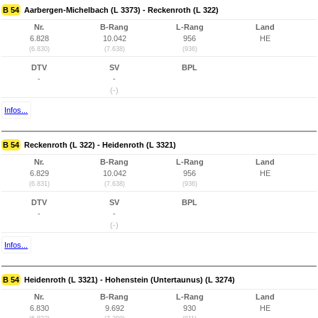
B 54
Aarbergen-Michelbach (L 3373) - Reckenroth (L 322)
Nr.
B-Rang
L-Rang
Land
6.828
10.042
956
HE
(6.830)
(7.638)
(936)
DTV
SV
BPL
-
-
(-)
Infos...
B 54
Reckenroth (L 322) - Heidenroth (L 3321)
Nr.
B-Rang
L-Rang
Land
6.829
10.042
956
HE
(6.831)
(7.638)
(936)
DTV
SV
BPL
-
-
(-)
Infos...
B 54
Heidenroth (L 3321) - Hohenstein (Untertaunus) (L 3274)
Nr.
B-Rang
L-Rang
Land
6.830
9.692
930
HE