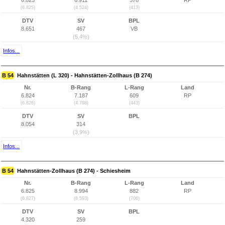
6.823
6.911
578
RP
(6.825)
(4.524)
(413)
DTV
SV
BPL
8.651
467
VB
(5,4%)
Infos...
B 54
Hahnstätten (L 320) - Hahnstätten-Zollhaus (B 274)
Nr.
B-Rang
L-Rang
Land
6.824
7.187
609
RP
(6.826)
(4.798)
(443)
DTV
SV
BPL
8.054
314
(3,9%)
Infos...
B 54
Hahnstätten-Zollhaus (B 274) - Schiesheim
Nr.
B-Rang
L-Rang
Land
6.825
8.994
882
RP
(6.827)
(6.593)
(706)
DTV
SV
BPL
4.320
259