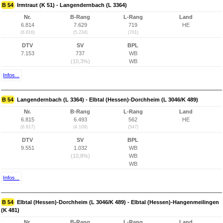
B 54
Irmtraut (K 51) - Langendernbach (L 3364)
Nr.
B-Rang
L-Rang
Land
6.814
7.629
719
HE
(6.816)
(5.234)
(701)
DTV
SV
BPL
7.153
737
WB
(10,3%)
WB
Infos...
B 54
Langendernbach (L 3364) - Elbtal (Hessen)-Dorchheim (L 3046/K 489)
Nr.
B-Rang
L-Rang
Land
6.815
6.493
562
HE
(6.817)
(4.109)
(547)
DTV
SV
BPL
9.551
1.032
WB
(10,8%)
WB
WB
Infos...
B 54
Elbtal (Hessen)-Dorchheim (L 3046/K 489) - Elbtal (Hessen)-Hangenmeilingen
(K 481)
Nr.
B-Rang
L-Rang
Land