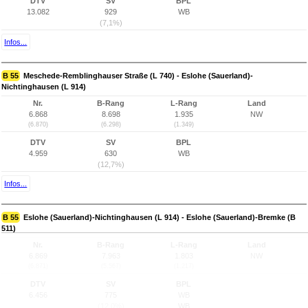
DTV
SV
BPL
13.082
929
WB
(7,1%)
Infos...
B 55
Meschede-Remblinghauser Straße (L 740) - Eslohe (Sauerland)-
Nichtinghausen (L 914)
Nr.
B-Rang
L-Rang
Land
6.868
8.698
1.935
NW
(6.870)
(6.298)
(1.349)
DTV
SV
BPL
4.959
630
WB
(12,7%)
Infos...
B 55
Eslohe (Sauerland)-Nichtinghausen (L 914) - Eslohe (Sauerland)-Bremke (B
511)
Nr.
B-Rang
L-Rang
Land
6.869
7.963
1.803
NW
(6.871)
(5.567)
(1.217)
DTV
SV
BPL
6.456
775
WB
(12,0%)
WB