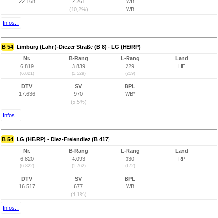
22.168
2.261
WB
(10,2%)
WB
Infos...
B 54
Limburg (Lahn)-Diezer Straße (B 8) - LG (HE/RP)
Nr.
B-Rang
L-Rang
Land
6.819
3.839
229
HE
(6.821)
(1.529)
(219)
DTV
SV
BPL
17.636
970
WB*
(5,5%)
Infos...
B 54
LG (HE/RP) - Diez-Freiendiez (B 417)
Nr.
B-Rang
L-Rang
Land
6.820
4.093
330
RP
(6.822)
(1.762)
(172)
DTV
SV
BPL
16.517
677
WB
(4,1%)
Infos...