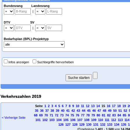
Bundesrang Landesrang
|
DTV SV
|
Bedarfsplan (BPL)-Projekttyp
Infos anzeigen
Suchbegriffe hervorheben
Verkehrszahlen 2019
Seite
1
2
3
4
5
6
7
8
9
10
11
12
13
14
15
16
17
18
19
2
35
36
37
38
39
40
41
42
43
44
45
46
47
48
49
50
51
52
68
69
70
71
72
73
74
75
76
77
78
79
80
81
82
83
84
85
8
< Vorherige Seite
101
102
103
104
105
106
107
108
109
110
111
112
113
114
126
127
128
129
130
131
132
133
134
135
1
(Ergebnisse
1.401
-
1.500
von
14.28