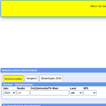
Wenn Sie die
Verkehrszahlen Deutschland
Vergleich
Bedarfsplan 2016
Verkehrszahlen
Suchen - Verkehszahlen
Jahr
Straße
Ort|Zählstelle|TK-Blatt
Land
BPL
Suchergebnisse einschränken