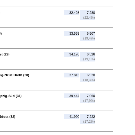
)
32.498
7.280
(22,4%)
8)
33.539
6.507
(19,4%)
t (29)
34.170
6.526
(19,1%)
ig-Neue Harth (30)
37.813
6.920
(18,3%)
ipzig-Süd (31)
39.444
7.060
(17,9%)
üdost (32)
41.990
7.222
(17,2%)