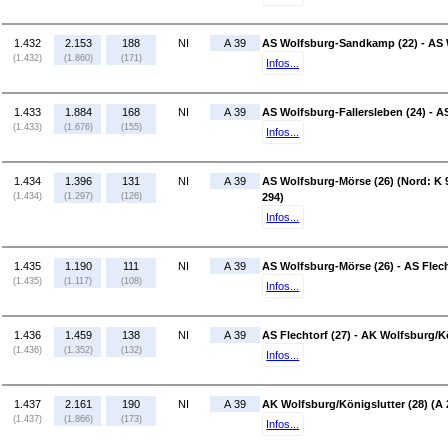
1.432
2.153
188
NI
A 39
AS Wolfsburg-Sandkamp (22) - AS W
(1.432)
(1.860)
(171)
Infos...
1.433
1.884
168
NI
A 39
AS Wolfsburg-Fallersleben (24) - A
(1.433)
(1.676)
(155)
Infos...
1.434
1.396
131
NI
A 39
AS Wolfsburg-Mörse (26) (Nord: K 
(1.434)
(1.297)
(126)
294)
Infos...
1.435
1.190
111
NI
A 39
AS Wolfsburg-Mörse (26) - AS Flech
(1.435)
(1.117)
(108)
Infos...
1.436
1.459
138
NI
A 39
AS Flechtorf (27) - AK Wolfsburg/Kö
(1.436)
(1.352)
(132)
Infos...
1.437
2.161
190
NI
A 39
AK Wolfsburg/Königslutter (28) (A 
(1.437)
(1.866)
(173)
Infos...