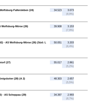
olfsburg-Fallersleben (24)
34.523
3.073
(8,9%)
S Wolfsburg-Mörse (26)
39.908
3.153
(7,9%)
92) - AS Wolfsburg-Mörse (26) (Süd: L
50.051
3.203
(6,4%)
torf (27)
55.017
2.861
(5,2%)
nigslutter (28) (A 2)
48.303
2.657
(5,5%)
2) - AS Scheppau (29)
34.397
2.993
(8,7%)