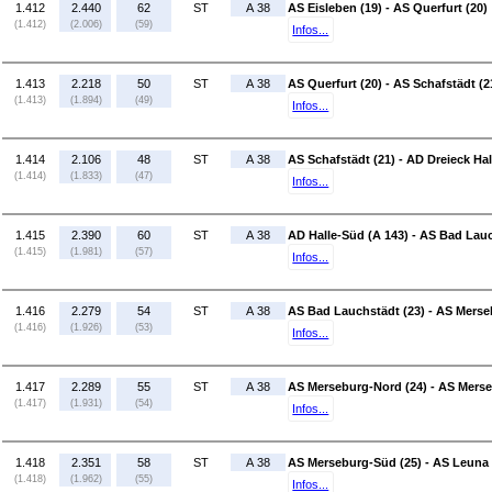
1.412
2.440
62
ST
A 38
AS Eisleben (19) - AS Querfurt (20)
(1.412)
(2.006)
(59)
Infos...
1.413
2.218
50
ST
A 38
AS Querfurt (20) - AS Schafstädt (2
(1.413)
(1.894)
(49)
Infos...
1.414
2.106
48
ST
A 38
AS Schafstädt (21) - AD Dreieck Hal
(1.414)
(1.833)
(47)
Infos...
1.415
2.390
60
ST
A 38
AD Halle-Süd (A 143) - AS Bad Lauc
(1.415)
(1.981)
(57)
Infos...
1.416
2.279
54
ST
A 38
AS Bad Lauchstädt (23) - AS Merse
(1.416)
(1.926)
(53)
Infos...
1.417
2.289
55
ST
A 38
AS Merseburg-Nord (24) - AS Merse
(1.417)
(1.931)
(54)
Infos...
1.418
2.351
58
ST
A 38
AS Merseburg-Süd (25) - AS Leuna 
(1.418)
(1.962)
(55)
Infos...