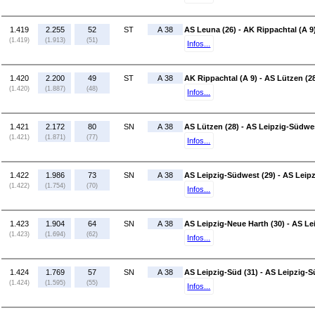
1.419
2.255
52
ST
A 38
AS Leuna (26) - AK Rippachtal (A 9
(1.419)
(1.913)
(51)
Infos...
1.420
2.200
49
ST
A 38
AK Rippachtal (A 9) - AS Lützen (2
(1.420)
(1.887)
(48)
Infos...
1.421
2.172
80
SN
A 38
AS Lützen (28) - AS Leipzig-Südwes
(1.421)
(1.871)
(77)
Infos...
1.422
1.986
73
SN
A 38
AS Leipzig-Südwest (29) - AS Leipz
(1.422)
(1.754)
(70)
Infos...
1.423
1.904
64
SN
A 38
AS Leipzig-Neue Harth (30) - AS Le
(1.423)
(1.694)
(62)
Infos...
1.424
1.769
57
SN
A 38
AS Leipzig-Süd (31) - AS Leipzig-S
(1.424)
(1.595)
(55)
Infos...