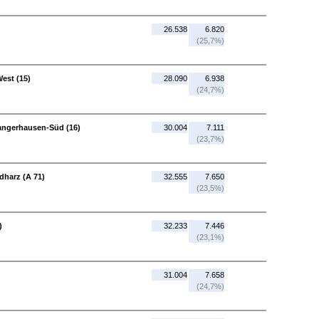
26.538
6.820
(25,7%)
est (15)
28.090
6.938
(24,7%)
angerhausen-Süd (16)
30.004
7.111
(23,7%)
dharz (A 71)
32.555
7.650
(23,5%)
)
32.233
7.446
(23,1%)
31.004
7.658
(24,7%)