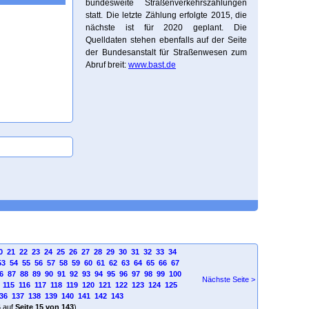
bundesweite Straßenverkehrszählungen
statt. Die letzte Zählung erfolgte 2015, die
nächste ist für 2020 geplant. Die
Quelldaten stehen ebenfalls auf der Seite
der Bundesanstalt für Straßenwesen zum
Abruf breit:
www.bast.de
0
21
22
23
24
25
26
27
28
29
30
31
32
33
34
53
54
55
56
57
58
59
60
61
62
63
64
65
66
67
6
87
88
89
90
91
92
93
94
95
96
97
98
99
100
Nächste Seite >
115
116
117
118
119
120
121
122
123
124
125
36
137
138
139
140
141
142
143
4
auf
Seite 15 von 143
)