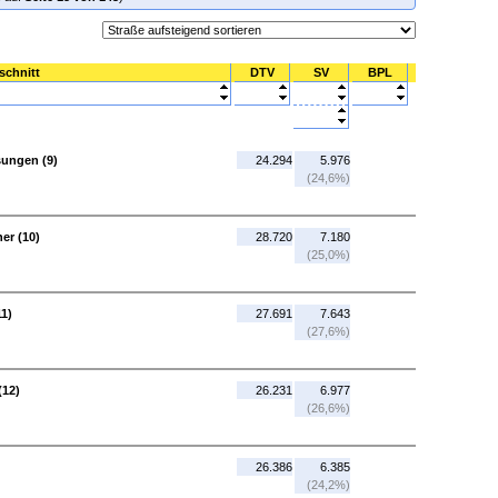
schnitt
DTV
SV
BPL
sungen (9)
24.294
5.976
(24,6%)
er (10)
28.720
7.180
(25,0%)
11)
27.691
7.643
(27,6%)
(12)
26.231
6.977
(26,6%)
26.386
6.385
(24,2%)