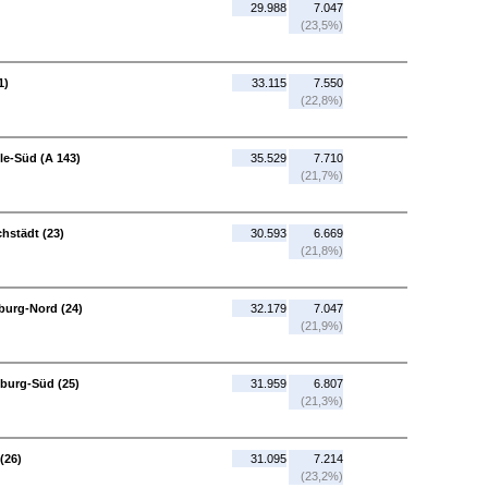
29.988
7.047
(23,5%)
1)
33.115
7.550
(22,8%)
le-Süd (A 143)
35.529
7.710
(21,7%)
hstädt (23)
30.593
6.669
(21,8%)
burg-Nord (24)
32.179
7.047
(21,9%)
burg-Süd (25)
31.959
6.807
(21,3%)
(26)
31.095
7.214
(23,2%)