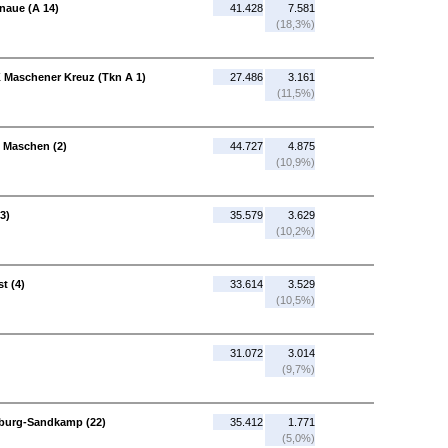
naue (A 14)
41.428
7.581
(18,3%)
 Maschener Kreuz (Tkn A 1)
27.486
3.161
(11,5%)
 Maschen (2)
44.727
4.875
(10,9%)
3)
35.579
3.629
(10,2%)
t (4)
33.614
3.529
(10,5%)
31.072
3.014
(9,7%)
sburg-Sandkamp (22)
35.412
1.771
(5,0%)