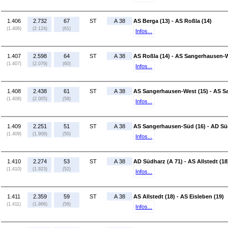
1.406
2.732
67
ST
A 38
AS Berga (13) - AS Roßla (14)
(1.406)
(2.124)
(61)
Infos...
1.407
2.598
64
ST
A 38
AS Roßla (14) - AS Sangerhausen-W
(1.407)
(2.079)
(60)
Infos...
1.408
2.438
61
ST
A 38
AS Sangerhausen-West (15) - AS S
(1.408)
(2.005)
(58)
Infos...
1.409
2.251
51
ST
A 38
AS Sangerhausen-Süd (16) - AD Sü
(1.409)
(1.909)
(50)
Infos...
1.410
2.274
53
ST
A 38
AD Südharz (A 71) - AS Allstedt (18
(1.410)
(1.923)
(52)
Infos...
1.411
2.359
59
ST
A 38
AS Allstedt (18) - AS Eisleben (19)
(1.411)
(1.966)
(56)
Infos...