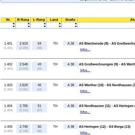
Nr.
B-Rang
L-Rang
Land
Straße
Ab
1.401
2.919
54
TH
A 38
AS Bleicherode (8) - AS Großwech
(1.401)
(2.185)
(49)
Infos...
1.402
2.548
43
TH
A 38
AS Großwechsungen (9) - AS Werth
(1.402)
(2.054)
(41)
Infos...
1.403
2.629
45
TH
A 38
AS Werther (10) - AS Nordhausen (
(1.403)
(2.091)
(43)
Infos...
1.404
2.755
51
TH
A 38
AS Nordhausen (11) - AS Heringen 
(1.404)
(2.132)
(47)
Infos...
1.405
2.745
50
TH
A 38
AS Heringen (12) - AS Berga (13)
(1.405)
(2.128)
(46)
Infos...