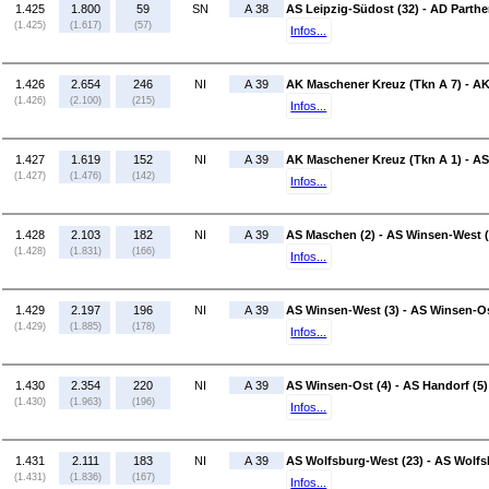
1.425
1.800
59
SN
A 38
AS Leipzig-Südost (32) - AD Parthe
(1.425)
(1.617)
(57)
Infos...
1.426
2.654
246
NI
A 39
AK Maschener Kreuz (Tkn A 7) - AK
(1.426)
(2.100)
(215)
Infos...
1.427
1.619
152
NI
A 39
AK Maschener Kreuz (Tkn A 1) - AS
(1.427)
(1.476)
(142)
Infos...
1.428
2.103
182
NI
A 39
AS Maschen (2) - AS Winsen-West (
(1.428)
(1.831)
(166)
Infos...
1.429
2.197
196
NI
A 39
AS Winsen-West (3) - AS Winsen-Os
(1.429)
(1.885)
(178)
Infos...
1.430
2.354
220
NI
A 39
AS Winsen-Ost (4) - AS Handorf (5)
(1.430)
(1.963)
(196)
Infos...
1.431
2.111
183
NI
A 39
AS Wolfsburg-West (23) - AS Wolf
(1.431)
(1.836)
(167)
Infos...