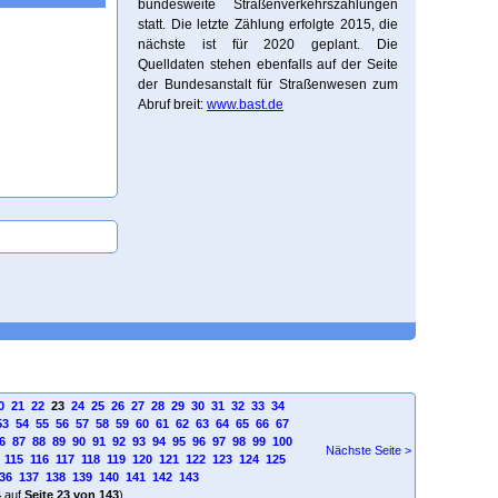
bundesweite Straßenverkehrszählungen
statt. Die letzte Zählung erfolgte 2015, die
nächste ist für 2020 geplant. Die
Quelldaten stehen ebenfalls auf der Seite
der Bundesanstalt für Straßenwesen zum
Abruf breit:
www.bast.de
0
21
22
23
24
25
26
27
28
29
30
31
32
33
34
53
54
55
56
57
58
59
60
61
62
63
64
65
66
67
6
87
88
89
90
91
92
93
94
95
96
97
98
99
100
Nächste Seite >
115
116
117
118
119
120
121
122
123
124
125
36
137
138
139
140
141
142
143
4
auf
Seite 23 von 143
)