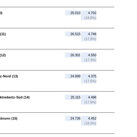
0)
25.010
4.702
(18,8%)
(11)
26.515
4.746
(17,9%)
(12)
26.301
4.550
(17,3%)
z-Nord (13)
24.999
4.375
(17,5%)
ktredwitz-Süd (14)
25.115
4.496
(17,9%)
hbrunn (15)
24.736
4.452
(18,0%)