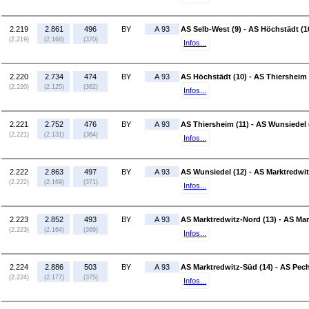
2.219
2.861
496
BY
A 93
AS Selb-West (9) - AS Höchstädt (1
(2.219)
(2.168)
(370)
Infos...
2.220
2.734
474
BY
A 93
AS Höchstädt (10) - AS Thiersheim 
(2.220)
(2.125)
(362)
Infos...
2.221
2.752
476
BY
A 93
AS Thiersheim (11) - AS Wunsiedel 
(2.221)
(2.131)
(364)
Infos...
2.222
2.863
497
BY
A 93
AS Wunsiedel (12) - AS Marktredwit
(2.222)
(2.169)
(371)
Infos...
2.223
2.852
493
BY
A 93
AS Marktredwitz-Nord (13) - AS Mar
(2.223)
(2.164)
(369)
Infos...
2.224
2.886
503
BY
A 93
AS Marktredwitz-Süd (14) - AS Pec
(2.224)
(2.177)
(375)
Infos...