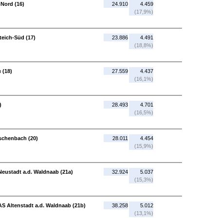
-Nord (16)
24.910
4.459
(17,9%)
rteich-Süd (17)
23.886
4.491
(18,8%)
 (18)
27.559
4.437
(16,1%)
)
28.493
4.701
(16,5%)
schenbach (20)
28.011
4.454
(15,9%)
eustadt a.d. Waldnaab (21a)
32.924
5.037
(15,3%)
AS Altenstadt a.d. Waldnaab (21b)
38.258
5.012
(13,1%)