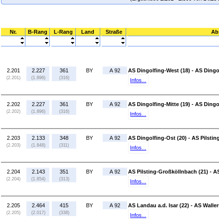
Nr.
B-Rang
L-Rang
Land
Straße
Ab
2.201
2.227
361
BY
A 92
AS Dingolfing-West (18) - AS Dingol
(2.201)
(1.896)
(316)
Infos...
2.202
2.227
361
BY
A 92
AS Dingolfing-Mitte (19) - AS Dingo
(2.202)
(1.896)
(316)
Infos...
2.203
2.133
348
BY
A 92
AS Dingolfing-Ost (20) - AS Pilsti
(2.203)
(1.848)
(311)
Infos...
2.204
2.143
351
BY
A 92
AS Pilsting-Großköllnbach (21) - AS
(2.204)
(1.854)
(313)
Infos...
2.205
2.464
415
BY
A 92
AS Landau a.d. Isar (22) - AS Walle
(2.205)
(2.017)
(338)
Infos...