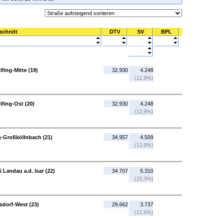
schnitt
DTV
SV
BPL
fing-Mitte (19)
32.930
4.248
(12,9%)
lfing-Ost (20)
32.930
4.248
(12,9%)
ng-Großköllnbach (21)
34.957
4.509
(12,9%)
 Landau a.d. Isar (22)
34.707
5.310
(15,3%)
rsdorf-West (23)
29.662
3.737
(12,6%)