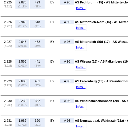
2.225
2.873
499
BY
A 93
AS Pechbrunn (15) - AS Mitterteich
(2.225)
(2.173)
(373)
Infos...
2.226
2.949
518
BY
A 93
AS Mitterteich-Nord (16) - AS Mitte
(2.226)
(2.197)
(381)
Infos...
2.227
2.648
462
BY
A 93
AS Mitterteich-Süd (17) - AS Wiesau
(2.227)
(2.098)
(359)
Infos...
2.228
2.566
441
BY
A 93
AS Wiesau (18) - AS Falkenberg (19
(2.228)
(2.063)
(349)
Infos...
2.229
2.606
451
BY
A 93
AS Falkenberg (19) - AS Windische
(2.229)
(2.082)
(355)
Infos...
2.230
2.230
362
BY
A 93
AS Windischeschenbach (20) - AS N
(2.230)
(1.897)
(317)
Infos...
2.231
1.962
320
BY
A 93
AS Neustadt a.d. Waldnaab (21a) - 
(2.231)
(1.732)
(291)
Infos...