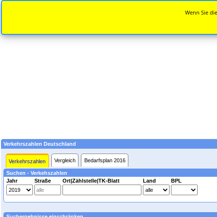
Wenn Sie die
Verkehrszahlen Deutschland
Vergleich
Bedarfsplan 2016
Verkehrszahlen
Suchen - Verkehszahlen
Jahr
Straße
Ort|Zählstelle|TK-Blatt
Land
BPL
Suchergebnisse einschränken