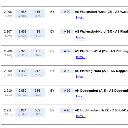
2.206
2.465
416
BY
A 92
AS Wallersdorf-West (23) - AS Wall
(2.206)
(2.018)
(339)
Infos...
2.207
2.482
418
BY
A 92
AS Wallersdorf-Nord (24) - AS Platt
(2.207)
(2.025)
(341)
Infos...
2.208
2.329
381
BY
A 92
AS Plattling-West (25) - AS Plattlin
(2.208)
(1.951)
(324)
Infos...
2.209
1.438
212
BY
A 92
AS Plattling-Nord (27) - AK Deggen
(2.209)
(1.334)
(202)
Infos...
2.210
2.050
336
BY
A 92
AK Deggendorf (A 3) - AS Deggendo
(2.210)
(1.792)
(303)
Infos...
2.211
3.024
535
BY
A 93
AD Hochfranken (A 72) - AS Hof-Os
(2.211)
(2.214)
(387)
Infos...