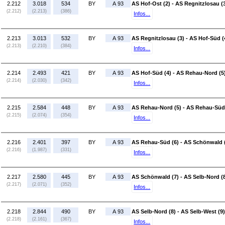
2.212
3.018
534
BY
A 93
AS Hof-Ost (2) - AS Regnitzlosau (
(2.212)
(2.213)
(386)
Infos...
2.213
3.013
532
BY
A 93
AS Regnitzlosau (3) - AS Hof-Süd (
(2.213)
(2.210)
(384)
Infos...
2.214
2.493
421
BY
A 93
AS Hof-Süd (4) - AS Rehau-Nord (5
(2.214)
(2.030)
(342)
Infos...
2.215
2.584
448
BY
A 93
AS Rehau-Nord (5) - AS Rehau-Süd
(2.215)
(2.074)
(354)
Infos...
2.216
2.401
397
BY
A 93
AS Rehau-Süd (6) - AS Schönwald 
(2.216)
(1.987)
(331)
Infos...
2.217
2.580
445
BY
A 93
AS Schönwald (7) - AS Selb-Nord (
(2.217)
(2.071)
(352)
Infos...
2.218
2.844
490
BY
A 93
AS Selb-Nord (8) - AS Selb-West (9)
(2.218)
(2.161)
(367)
Infos...