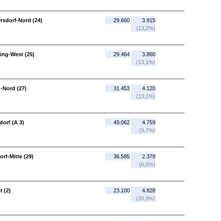
ersdorf-Nord (24)
29.660
3.915
(13,2%)
ling-West (25)
29.464
3.860
(13,1%)
g-Nord (27)
31.453
4.120
(13,1%)
dorf (A 3)
49.062
4.759
(9,7%)
rf-Mitte (29)
36.585
2.378
(6,5%)
t (2)
23.100
4.828
(20,9%)