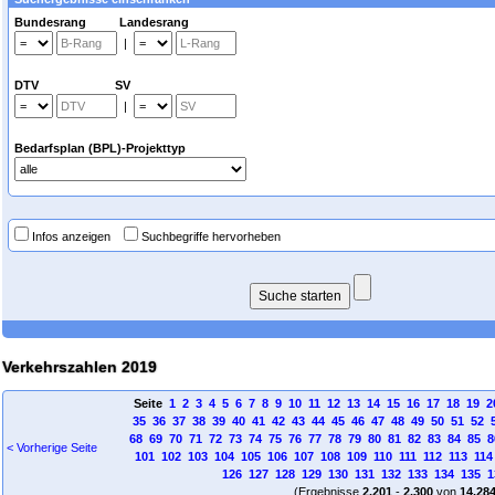
Bundesrang Landesrang
|
DTV SV
|
Bedarfsplan (BPL)-Projekttyp
Infos anzeigen
Suchbegriffe hervorheben
Verkehrszahlen 2019
Seite
1
2
3
4
5
6
7
8
9
10
11
12
13
14
15
16
17
18
19
2
35
36
37
38
39
40
41
42
43
44
45
46
47
48
49
50
51
52
68
69
70
71
72
73
74
75
76
77
78
79
80
81
82
83
84
85
8
< Vorherige Seite
101
102
103
104
105
106
107
108
109
110
111
112
113
114
126
127
128
129
130
131
132
133
134
135
1
(Ergebnisse
2.201
-
2.300
von
14.28