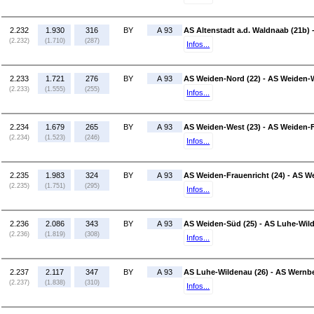
2.232
1.930
316
BY
A 93
AS Altenstadt a.d. Waldnaab (21b) 
(2.232)
(1.710)
(287)
Infos...
2.233
1.721
276
BY
A 93
AS Weiden-Nord (22) - AS Weiden-W
(2.233)
(1.555)
(255)
Infos...
2.234
1.679
265
BY
A 93
AS Weiden-West (23) - AS Weiden-F
(2.234)
(1.523)
(246)
Infos...
2.235
1.983
324
BY
A 93
AS Weiden-Frauenricht (24) - AS W
(2.235)
(1.751)
(295)
Infos...
2.236
2.086
343
BY
A 93
AS Weiden-Süd (25) - AS Luhe-Wild
(2.236)
(1.819)
(308)
Infos...
2.237
2.117
347
BY
A 93
AS Luhe-Wildenau (26) - AS Wernbe
(2.237)
(1.838)
(310)
Infos...