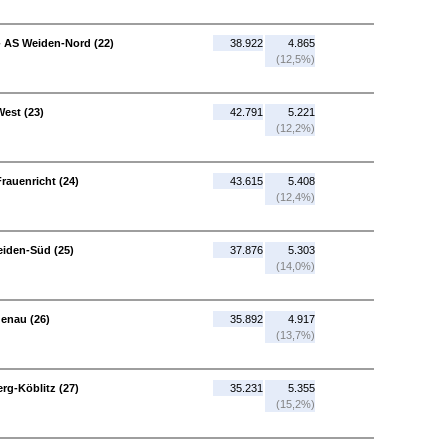
- AS Weiden-Nord (22)
38.922
4.865
(12,5%)
est (23)
42.791
5.221
(12,2%)
rauenricht (24)
43.615
5.408
(12,4%)
eiden-Süd (25)
37.876
5.303
(14,0%)
enau (26)
35.892
4.917
(13,7%)
rg-Köblitz (27)
35.231
5.355
(15,2%)