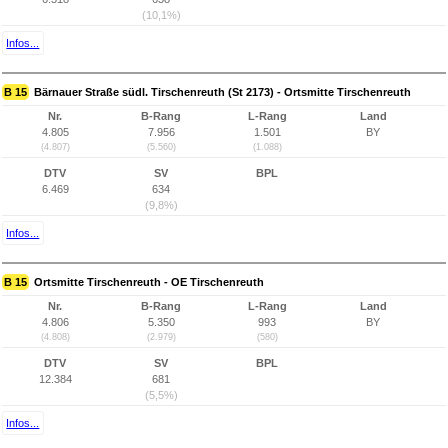
(10,1%)
Infos...
B 15
Bärnauer Straße südl. Tirschenreuth (St 2173) - Ortsmitte Tirschenreuth
Nr.
B-Rang
L-Rang
Land
4.805
7.956
1.501
BY
(4.807)
(5.560)
(1.088)
DTV
SV
BPL
6.469
634
(9,8%)
Infos...
B 15
Ortsmitte Tirschenreuth - OE Tirschenreuth
Nr.
B-Rang
L-Rang
Land
4.806
5.350
993
BY
(4.808)
(2.979)
(580)
DTV
SV
BPL
12.384
681
(5,5%)
Infos...