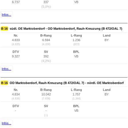
6.737
337
VB
(5,0%)
Infos...
B 16
südl. OE Marktoberdorf - OD Marktoberdorf, Rauh-Kreuzung (B 472/OAL 7)
Nr.
B-Rang
L-Rang
Land
4.833
6.594
1.236
BY
(4.835)
(4.209)
(823)
DTV
SV
BPL
9.327
392
VB
(4,2%)
Infos...
B 16
OD Marktoberdorf, Rauh-Kreuzung (B 472/OAL 7) - nördl. OE Marktoberdorf
Nr.
B-Rang
L-Rang
Land
4.834
10.042
1.757
BY
(4.836)
(7.638)
(1.344)
DTV
SV
BPL
-
-
VB
(-)
Infos...