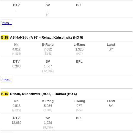
DTV
SV
BPL
-
-
(-)
Infos...
B 15
AS Hof-Süd (A 93) - Rehau, Kühschwitz (HO 5)
Nr.
B-Rang
L-Rang
Land
4.812
7.032
1.320
BY
(4.814)
(4.643)
(907)
DTV
SV
BPL
8.393
1.007
(12,0%)
Infos...
B 15
Rehau, Kühschwitz (HO 5) - Döhlau (HO 6)
Nr.
B-Rang
L-Rang
Land
4.813
5.254
977
BY
(4.815)
(2.886)
(564)
DTV
SV
BPL
12.639
1.226
(9,7%)