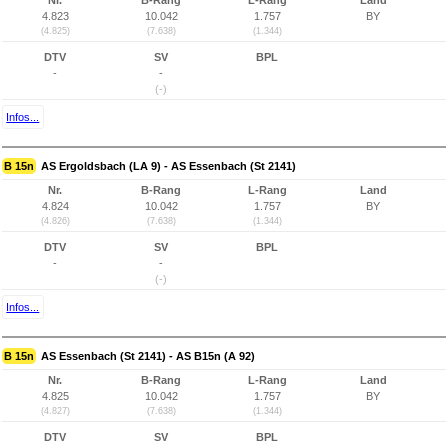
Nr.
B-Rang
L-Rang
Land
4.823
10.042
1.757
BY
(4.825)
(7.638)
(1.344)
DTV
SV
BPL
-
-
(-)
Infos...
B 15n
AS Ergoldsbach (LA 9) - AS Essenbach (St 2141)
Nr.
B-Rang
L-Rang
Land
4.824
10.042
1.757
BY
(4.826)
(7.638)
(1.344)
DTV
SV
BPL
-
-
(-)
Infos...
B 15n
AS Essenbach (St 2141) - AS B15n (A 92)
Nr.
B-Rang
L-Rang
Land
4.825
10.042
1.757
BY
(4.827)
(7.638)
(1.344)
DTV
SV
BPL