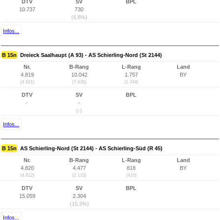
DTV
SV
BPL
10.737
730
(6,8%)
Infos...
B 15n
Dreieck Saalhaupt (A 93) - AS Schierling-Nord (St 2144)
Nr.
B-Rang
L-Rang
Land
4.819
10.042
1.757
BY
(4.821)
(7.638)
(1.344)
DTV
SV
BPL
-
-
(-)
Infos...
B 15n
AS Schierling-Nord (St 2144) - AS Schierling-Süd (R 45)
Nr.
B-Rang
L-Rang
Land
4.820
4.477
818
BY
(4.822)
(2.133)
(410)
DTV
SV
BPL
15.059
2.304
(15,3%)
Infos...