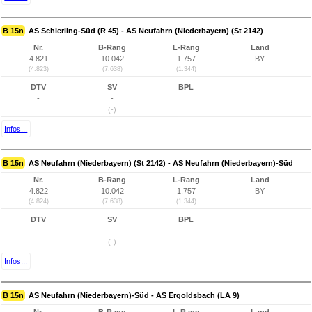
B 15n
AS Schierling-Süd (R 45) - AS Neufahrn (Niederbayern) (St 2142)
Nr.
B-Rang
L-Rang
Land
4.821
10.042
1.757
BY
(4.823)
(7.638)
(1.344)
DTV
SV
BPL
-
-
(-)
Infos...
B 15n
AS Neufahrn (Niederbayern) (St 2142) - AS Neufahrn (Niederbayern)-Süd
Nr.
B-Rang
L-Rang
Land
4.822
10.042
1.757
BY
(4.824)
(7.638)
(1.344)
DTV
SV
BPL
-
-
(-)
Infos...
B 15n
AS Neufahrn (Niederbayern)-Süd - AS Ergoldsbach (LA 9)