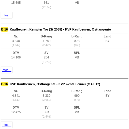
15.695
361
VB
(2,3%)
Infos...
B 16
Kaufbeuren, Kempter Tor (St 2055) - KVP Kaufbeuren, Osttangente
Nr.
B-Rang
L-Rang
Land
4.840
4.780
873
BY
(4.842)
(2.422)
(463)
DTV
SV
BPL
14.109
254
VB
(1,8%)
Infos...
B 16
KVP Kaufbeuren, Osttangente - KVP westl. Leinau (OAL 12)
Nr.
B-Rang
L-Rang
Land
4.841
5.330
990
BY
(4.843)
(2.961)
(577)
DTV
SV
BPL
12.425
323
VB
(2,6%)
Infos...