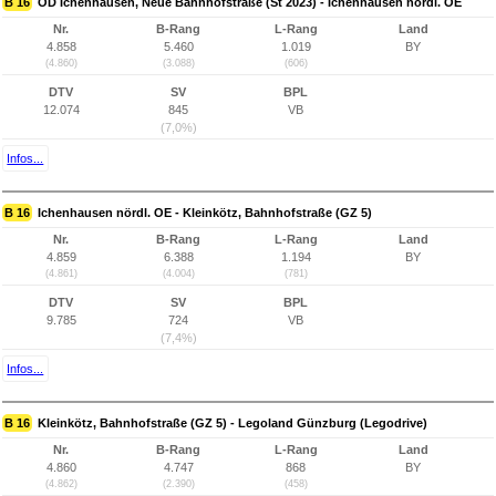
B 16
OD Ichenhausen, Neue Bahnhofstraße (St 2023) - Ichenhausen nördl. OE
Nr.
B-Rang
L-Rang
Land
4.858
5.460
1.019
BY
(4.860)
(3.088)
(606)
DTV
SV
BPL
12.074
845
VB
(7,0%)
Infos...
B 16
Ichenhausen nördl. OE - Kleinkötz, Bahnhofstraße (GZ 5)
Nr.
B-Rang
L-Rang
Land
4.859
6.388
1.194
BY
(4.861)
(4.004)
(781)
DTV
SV
BPL
9.785
724
VB
(7,4%)
Infos...
B 16
Kleinkötz, Bahnhofstraße (GZ 5) - Legoland Günzburg (Legodrive)
Nr.
B-Rang
L-Rang
Land
4.860
4.747
868
BY
(4.862)
(2.390)
(458)