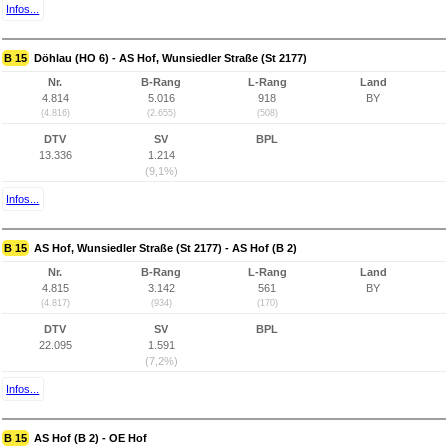
Infos...
B 15
Döhlau (HO 6) - AS Hof, Wunsiedler Straße (St 2177)
Nr.
B-Rang
L-Rang
Land
4.814
5.016
918
BY
(4.816)
(2.655)
(508)
DTV
SV
BPL
13.336
1.214
(9,1%)
Infos...
B 15
AS Hof, Wunsiedler Straße (St 2177) - AS Hof (B 2)
Nr.
B-Rang
L-Rang
Land
4.815
3.142
561
BY
(4.817)
(934)
(170)
DTV
SV
BPL
22.095
1.591
(7,2%)
Infos...
B 15
AS Hof (B 2) - OE Hof