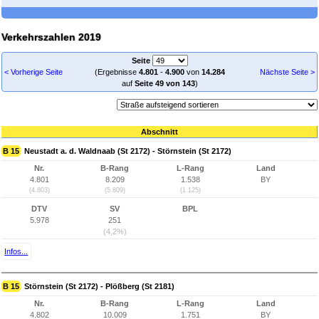
Verkehrszahlen 2019
Seite
< Vorherige Seite
(Ergebnisse
4.801
-
4.900
von
14.284
Nächste Seite >
auf
Seite 49 von 143
)
Abschnitt
B 15
Neustadt a. d. Waldnaab (St 2172) - Störnstein (St 2172)
Nr.
B-Rang
L-Rang
Land
4.801
8.209
1.538
BY
(4.803)
(5.809)
(1.125)
DTV
SV
BPL
5.978
251
(4,2%)
Infos...
B 15
Störnstein (St 2172) - Plößberg (St 2181)
Nr.
B-Rang
L-Rang
Land
4.802
10.009
1.751
BY