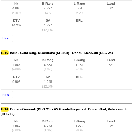
Nr.
B-Rang
L-Rang
Land
4.865
4.727
864
BY
(4.867)
(2.370)
(454)
DTV
SV
BPL
14.269
1.727
(12,1%)
Infos...
B 16
nördl. Günzburg, Riedstraße (St 1168) - Donau-Kieswerk (DLG 24)
Nr.
B-Rang
L-Rang
Land
4.866
6.333
1.181
BY
(4.868)
(3.950)
(768)
DTV
SV
BPL
9.903
1.248
(12,6%)
Infos...
B 16
Donau-Kieswerk (DLG 24) - AS Gundelfingen a.d. Donau-Süd, Peterswörth
(DLG 12)
Nr.
B-Rang
L-Rang
Land
4.867
6.773
1.272
BY
(4.869)
(4.387)
(859)