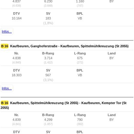
4.837
6.230
1.160
BY
(4.839)
(3.848)
(747)
DTV
SV
BPL
10.164
183
VB
(1,8%)
Infos...
B 16
Kaufbeuren, Ganghoferstraße - Kaufbeuren, Spittelmühlkreuzung (St 2055)
Nr.
B-Rang
L-Rang
Land
4.838
3.714
675
BY
(4.840)
(1.422)
(272)
DTV
SV
BPL
18.303
567
VB
(3,1%)
Infos...
B 16
Kaufbeuren, Spittelmühlkreuzung (St 2055) - Kaufbeuren, Kempter Tor (St
2055)
Nr.
B-Rang
L-Rang
Land
4.839
4.299
790
BY
(4.841)
(1.957)
(382)
DTV
SV
BPL