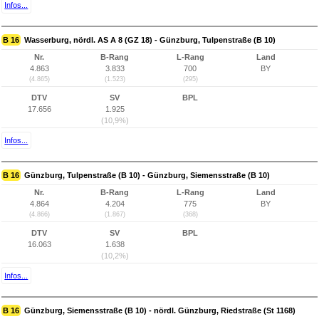
Infos...
B 16
Wasserburg, nördl. AS A 8 (GZ 18) - Günzburg, Tulpenstraße (B 10)
Nr.
B-Rang
L-Rang
Land
4.863
3.833
700
BY
(4.865)
(1.523)
(295)
DTV
SV
BPL
17.656
1.925
(10,9%)
Infos...
B 16
Günzburg, Tulpenstraße (B 10) - Günzburg, Siemensstraße (B 10)
Nr.
B-Rang
L-Rang
Land
4.864
4.204
775
BY
(4.866)
(1.867)
(368)
DTV
SV
BPL
16.063
1.638
(10,2%)
Infos...
B 16
Günzburg, Siemensstraße (B 10) - nördl. Günzburg, Riedstraße (St 1168)