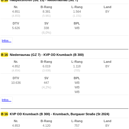
B 16
Haupeltshofen (GZ 13) - Niederraunau (GZ 7)
Nr.
B-Rang
L-Rang
Land
4.851
8.381
1.564
BY
(4.853)
(5.981)
(1.151)
DTV
SV
BPL
5.626
338
WB
(6,0%)
Infos...
B 16
Niederraunau (GZ 7) - KVP OD Krumbach (B 300)
Nr.
B-Rang
L-Rang
Land
4.852
6.019
1.118
BY
(4.854)
(3.638)
(705)
DTV
SV
BPL
10.636
447
WB
(4,2%)
WB
WB
Infos...
B 16
KVP OD Krumbach (B 300) - Krumbach, Burgauer Straße (St 2024)
Nr.
B-Rang
L-Rang
Land
4.853
4.120
757
BY