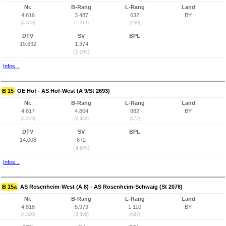
Nr.
B-Rang
L-Rang
Land
4.816
3.487
632
BY
(4.818)
(1.213)
(230)
DTV
SV
BPL
19.632
1.374
(7,0%)
Infos...
B 15
OE Hof - AS Hof-West (A 9/St 2693)
Nr.
B-Rang
L-Rang
Land
4.817
4.804
882
BY
(4.819)
(2.446)
(472)
DTV
SV
BPL
14.008
672
(4,8%)
Infos...
B 15a
AS Rosenheim-West (A 8) - AS Rosenheim-Schwaig (St 2078)
Nr.
B-Rang
L-Rang
Land
4.818
5.979
1.110
BY
(4.820)
(3.598)
(697)