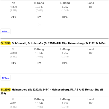
Nr.
B-Rang
L-Rang
Land
4.809
10.042
1.757
BY
(4.811)
(7.638)
(1.344)
DTV
SV
BPL
-
-
(-)
Infos...
St 2454
Schönwald, Schulstraße (St 2454/WUN 15) - Heinersberg (St 2192/St 2454)
Nr.
B-Rang
L-Rang
Land
4.810
10.042
1.757
BY
(4.812)
(7.638)
(1.344)
DTV
SV
BPL
-
-
(-)
Infos...
St 2192
Heinersberg (St 2192/St 2454) - Heineserberg, Ri. AS A 93 Rehau-Süd (B
289)
Nr.
B-Rang
L-Rang
Land
4.811
10.042
1.757
BY
(4.813)
(7.638)
(1.344)