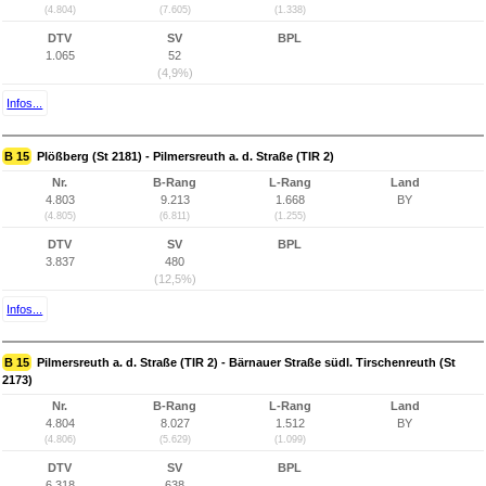
(4.804)
(7.605)
(1.338)
DTV
SV
BPL
1.065
52
(4,9%)
Infos...
B 15
Plößberg (St 2181) - Pilmersreuth a. d. Straße (TIR 2)
Nr.
B-Rang
L-Rang
Land
4.803
9.213
1.668
BY
(4.805)
(6.811)
(1.255)
DTV
SV
BPL
3.837
480
(12,5%)
Infos...
B 15
Pilmersreuth a. d. Straße (TIR 2) - Bärnauer Straße südl. Tirschenreuth (St
2173)
Nr.
B-Rang
L-Rang
Land
4.804
8.027
1.512
BY
(4.806)
(5.629)
(1.099)
DTV
SV
BPL
6.318
638