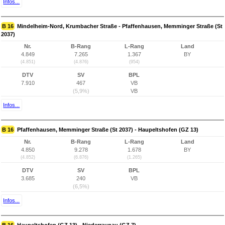
Infos...
B 16
Mindelheim-Nord, Krumbacher Straße - Pfaffenhausen, Memminger Straße (St
2037)
Nr.
B-Rang
L-Rang
Land
4.849
7.265
1.367
BY
(4.851)
(4.876)
(954)
DTV
SV
BPL
7.910
467
VB
(5,9%)
VB
Infos...
B 16
Pfaffenhausen, Memminger Straße (St 2037) - Haupeltshofen (GZ 13)
Nr.
B-Rang
L-Rang
Land
4.850
9.278
1.678
BY
(4.852)
(6.876)
(1.265)
DTV
SV
BPL
3.685
240
VB
(6,5%)
Infos...