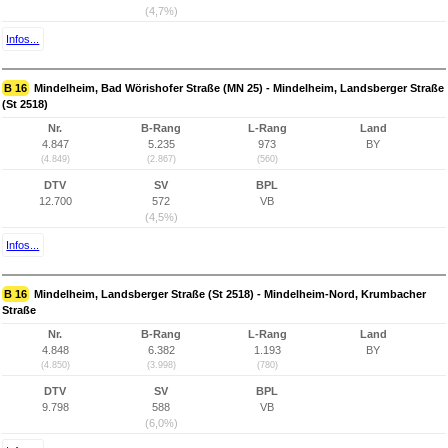
(4,7%)
Infos...
B 16
Mindelheim, Bad Wörishofer Straße (MN 25) - Mindelheim, Landsberger Straße
(St 2518)
Nr.
B-Rang
L-Rang
Land
4.847
5.235
973
BY
(4.849)
(2.867)
(560)
DTV
SV
BPL
12.700
572
VB
(4,5%)
Infos...
B 16
Mindelheim, Landsberger Straße (St 2518) - Mindelheim-Nord, Krumbacher
Straße
Nr.
B-Rang
L-Rang
Land
4.848
6.382
1.193
BY
(4.850)
(3.998)
(780)
DTV
SV
BPL
9.798
588
VB
(6,0%)