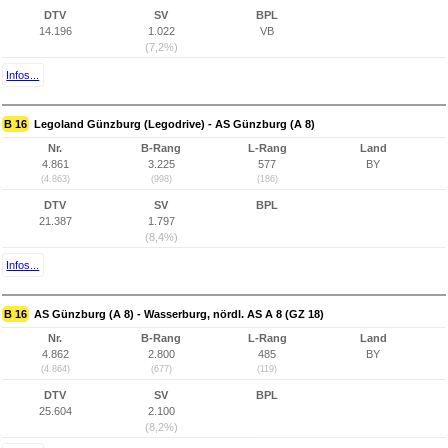
DTV
SV
BPL
14.196
1.022
VB
(7,2%)
Infos...
B 16
Legoland Günzburg (Legodrive) - AS Günzburg (A 8)
Nr.
B-Rang
L-Rang
Land
4.861
3.225
577
BY
(4.863)
(998)
(186)
DTV
SV
BPL
21.387
1.797
(8,4%)
Infos...
B 16
AS Günzburg (A 8) - Wasserburg, nördl. AS A 8 (GZ 18)
Nr.
B-Rang
L-Rang
Land
4.862
2.800
485
BY
(4.864)
(677)
(119)
DTV
SV
BPL
25.604
2.100
(8,2%)