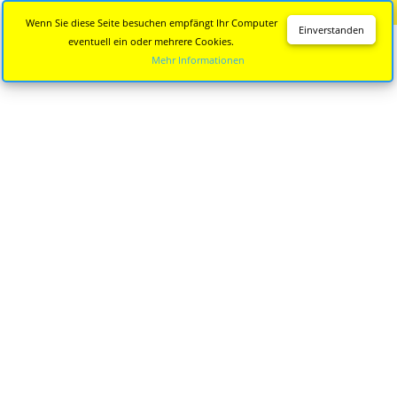
Diese Seite wird nicht mehr aktualisiert.
Zur neuen Seite
Wenn Sie diese Seite besuchen empfängt Ihr Computer
Einverstanden
eventuell ein oder mehrere Cookies.
Mehr Informationen