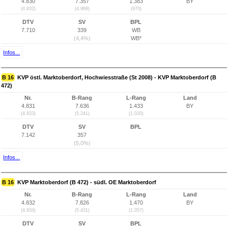
4.830
7.357
1.383
BY
(4.832)
(4.968)
(970)
DTV
SV
BPL
7.710
339
WB
(4,4%)
WB*
Infos...
B 16
KVP östl. Marktoberdorf, Hochwiesstraße (St 2008) - KVP Marktoberdorf (B
472)
Nr.
B-Rang
L-Rang
Land
4.831
7.636
1.433
BY
(4.833)
(5.241)
(1.020)
DTV
SV
BPL
7.142
357
(5,0%)
Infos...
B 16
KVP Marktoberdorf (B 472) - südl. OE Marktoberdorf
Nr.
B-Rang
L-Rang
Land
4.832
7.826
1.470
BY
(4.834)
(5.431)
(1.057)
DTV
SV
BPL