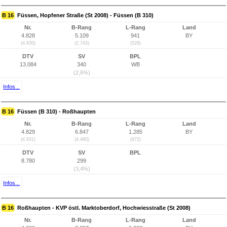
B 16
Füssen, Hopfener Straße (St 2008) - Füssen (B 310)
Nr.
B-Rang
L-Rang
Land
4.828
5.109
941
BY
(4.830)
(2.743)
(528)
DTV
SV
BPL
13.084
340
WB
(2,6%)
Infos...
B 16
Füssen (B 310) - Roßhaupten
Nr.
B-Rang
L-Rang
Land
4.829
6.847
1.285
BY
(4.831)
(4.460)
(872)
DTV
SV
BPL
8.780
299
(3,4%)
Infos...
B 16
Roßhaupten - KVP östl. Marktoberdorf, Hochwiesstraße (St 2008)
Nr.
B-Rang
L-Rang
Land