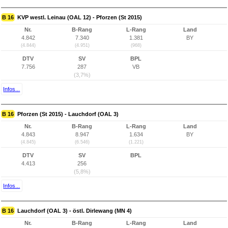
B 16
KVP westl. Leinau (OAL 12) - Pforzen (St 2015)
Nr.
B-Rang
L-Rang
Land
4.842
7.340
1.381
BY
(4.844)
(4.951)
(968)
DTV
SV
BPL
7.756
287
VB
(3,7%)
Infos...
B 16
Pforzen (St 2015) - Lauchdorf (OAL 3)
Nr.
B-Rang
L-Rang
Land
4.843
8.947
1.634
BY
(4.845)
(6.546)
(1.221)
DTV
SV
BPL
4.413
256
(5,8%)
Infos...
B 16
Lauchdorf (OAL 3) - östl. Dirlewang (MN 4)
Nr.
B-Rang
L-Rang
Land