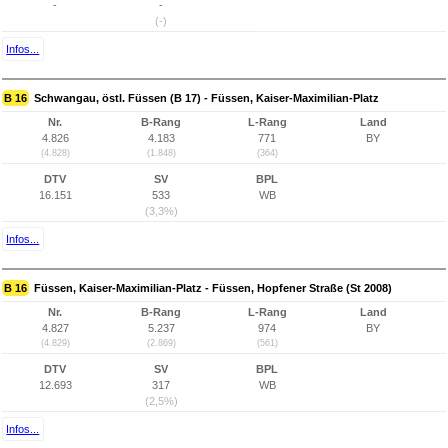
-
-
(-)
Infos...
B 16
Schwangau, östl. Füssen (B 17) - Füssen, Kaiser-Maximilian-Platz
Nr.
B-Rang
L-Rang
Land
4.826
4.183
771
BY
(4.828)
(1.848)
(364)
DTV
SV
BPL
16.151
533
WB
(3,3%)
Infos...
B 16
Füssen, Kaiser-Maximilian-Platz - Füssen, Hopfener Straße (St 2008)
Nr.
B-Rang
L-Rang
Land
4.827
5.237
974
BY
(4.829)
(2.869)
(561)
DTV
SV
BPL
12.693
317
WB
(2,5%)
Infos...