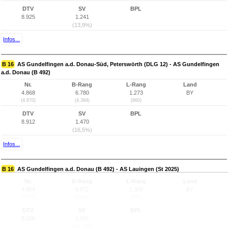
DTV
SV
BPL
8.925
1.241
(13,9%)
Infos...
B 16
AS Gundelfingen a.d. Donau-Süd, Peterswörth (DLG 12) - AS Gundelfingen
a.d. Donau (B 492)
Nr.
B-Rang
L-Rang
Land
4.868
6.780
1.273
BY
(4.870)
(4.394)
(860)
DTV
SV
BPL
8.912
1.470
(16,5%)
Infos...
B 16
AS Gundelfingen a.d. Donau (B 492) - AS Lauingen (St 2025)
Nr.
B-Rang
L-Rang
Land
4.869
6.972
1.309
BY
(4.871)
(4.584)
(896)
DTV
SV
BPL
8.506
1.591
(18,7%)