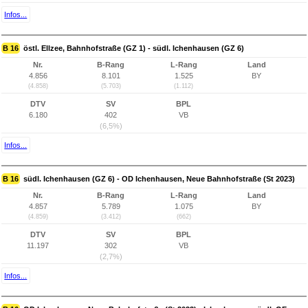
Infos...
B 16
östl. Ellzee, Bahnhofstraße (GZ 1) - südl. Ichenhausen (GZ 6)
Nr.
B-Rang
L-Rang
Land
4.856
8.101
1.525
BY
(4.858)
(5.703)
(1.112)
DTV
SV
BPL
6.180
402
VB
(6,5%)
Infos...
B 16
südl. Ichenhausen (GZ 6) - OD Ichenhausen, Neue Bahnhofstraße (St 2023)
Nr.
B-Rang
L-Rang
Land
4.857
5.789
1.075
BY
(4.859)
(3.412)
(662)
DTV
SV
BPL
11.197
302
VB
(2,7%)
Infos...