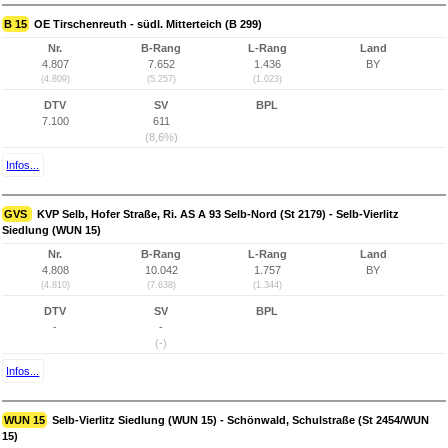
B 15
OE Tirschenreuth - südl. Mitterteich (B 299)
Nr.
B-Rang
L-Rang
Land
4.807
7.652
1.436
BY
(4.809)
(5.257)
(1.023)
DTV
SV
BPL
7.100
611
(8,6%)
Infos...
GVS
KVP Selb, Hofer Straße, Ri. AS A 93 Selb-Nord (St 2179) - Selb-Vierlitz
Siedlung (WUN 15)
Nr.
B-Rang
L-Rang
Land
4.808
10.042
1.757
BY
(4.810)
(7.638)
(1.344)
DTV
SV
BPL
-
-
(-)
Infos...
WUN 15
Selb-Vierlitz Siedlung (WUN 15) - Schönwald, Schulstraße (St 2454/WUN
15)