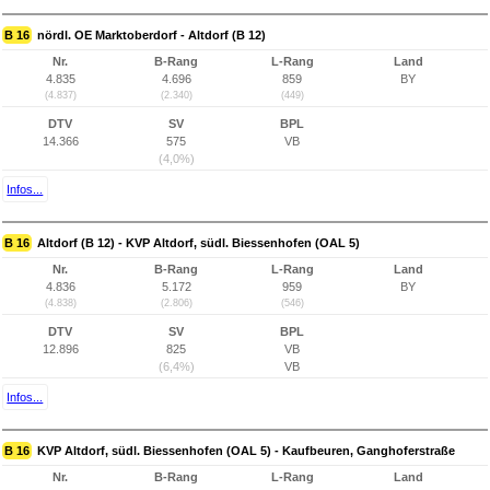
B 16
nördl. OE Marktoberdorf - Altdorf (B 12)
Nr.
B-Rang
L-Rang
Land
4.835
4.696
859
BY
(4.837)
(2.340)
(449)
DTV
SV
BPL
14.366
575
VB
(4,0%)
Infos...
B 16
Altdorf (B 12) - KVP Altdorf, südl. Biessenhofen (OAL 5)
Nr.
B-Rang
L-Rang
Land
4.836
5.172
959
BY
(4.838)
(2.806)
(546)
DTV
SV
BPL
12.896
825
VB
(6,4%)
VB
Infos...
B 16
KVP Altdorf, südl. Biessenhofen (OAL 5) - Kaufbeuren, Ganghoferstraße
Nr.
B-Rang
L-Rang
Land