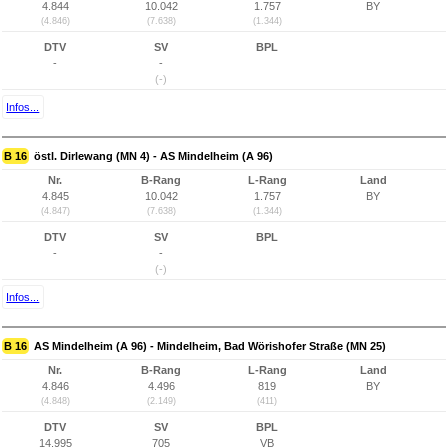
4.844
10.042
1.757
BY
(4.846)
(7.638)
(1.344)
DTV
SV
BPL
-
-
(-)
Infos...
B 16
östl. Dirlewang (MN 4) - AS Mindelheim (A 96)
Nr.
B-Rang
L-Rang
Land
4.845
10.042
1.757
BY
(4.847)
(7.638)
(1.344)
DTV
SV
BPL
-
-
(-)
Infos...
B 16
AS Mindelheim (A 96) - Mindelheim, Bad Wörishofer Straße (MN 25)
Nr.
B-Rang
L-Rang
Land
4.846
4.496
819
BY
(4.848)
(2.149)
(411)
DTV
SV
BPL
14.995
705
VB