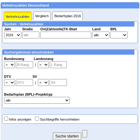
Verkehrszahlen Deutschland
Vergleich
Bedarfsplan 2016
Verkehrszahlen
Suchen - Verkehszahlen
Jahr
Straße
Ort|Zählstelle|TK-Blatt
Land
BPL
Suchergebnisse einschränken
Bundesrang Landesrang
|
DTV SV
|
Bedarfsplan (BPL)-Projekttyp
Infos anzeigen
Suchbegriffe hervorheben