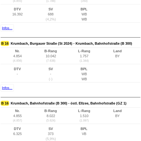
(4.855)
(1.788)
(350)
DTV
SV
BPL
16.392
688
WB
(4,2%)
WB
Infos...
B 16
Krumbach, Burgauer Straße (St 2024) - Krumbach, Bahnhofstraße (B 300)
Nr.
B-Rang
L-Rang
Land
4.854
10.042
1.757
BY
(4.856)
(7.638)
(1.344)
DTV
SV
BPL
-
-
WB
(-)
WB
Infos...
B 16
Krumbach, Bahnhofstraße (B 300) - östl. Ellzee, Bahnhofstraße (GZ 1)
Nr.
B-Rang
L-Rang
Land
4.855
8.022
1.510
BY
(4.857)
(5.624)
(1.097)
DTV
SV
BPL
6.325
373
VB
(5,9%)