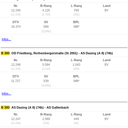
Nr.
B-Rang
L-Rang
Land
12.245
4.125
759
BY
(12.254)
(1.793)
(352)
DTV
SV
BPL
16.374
589
WB*
(3,6%)
Infos...
B 300
OD Friedberg, Rothenbergerstraße (St 2051) - AS Dasing (A 8) (74b)
Nr.
B-Rang
L-Rang
Land
12.246
5.584
1.043
BY
(12.255)
(3.210)
(630)
DTV
SV
BPL
11.727
539
WB*
(4,6%)
Infos...
B 300
AS Dasing (A 8) (74b) - AS Gallenbach
Nr.
B-Rang
L-Rang
Land
12.247
2.589
449
BY
(12.256)
(534)
(95)