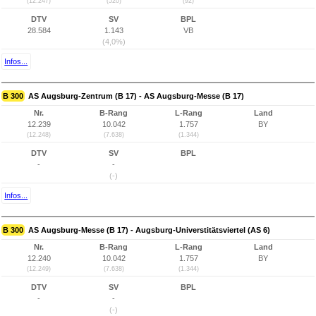
(12.247)
(520)
(92)
DTV
SV
BPL
28.584
1.143
VB
(4,0%)
Infos...
B 300
AS Augsburg-Zentrum (B 17) - AS Augsburg-Messe (B 17)
Nr.
B-Rang
L-Rang
Land
12.239
10.042
1.757
BY
(12.248)
(7.638)
(1.344)
DTV
SV
BPL
-
-
(-)
Infos...
B 300
AS Augsburg-Messe (B 17) - Augsburg-Universtitätsviertel (AS 6)
Nr.
B-Rang
L-Rang
Land
12.240
10.042
1.757
BY
(12.249)
(7.638)
(1.344)
DTV
SV
BPL
-
-
(-)