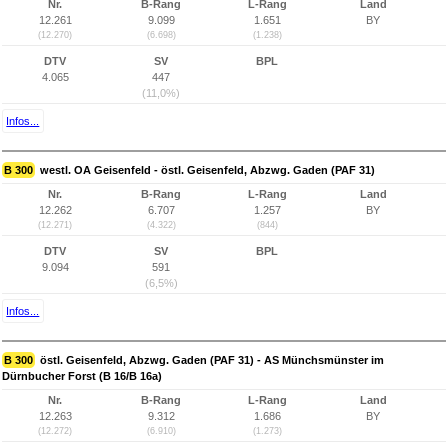
Nr.
B-Rang
L-Rang
Land
12.261
9.099
1.651
BY
(12.270)
(6.698)
(1.238)
DTV
SV
BPL
4.065
447
(11,0%)
Infos...
B 300
westl. OA Geisenfeld - östl. Geisenfeld, Abzwg. Gaden (PAF 31)
Nr.
B-Rang
L-Rang
Land
12.262
6.707
1.257
BY
(12.271)
(4.322)
(844)
DTV
SV
BPL
9.094
591
(6,5%)
Infos...
B 300
östl. Geisenfeld, Abzwg. Gaden (PAF 31) - AS Münchsmünster im
Dürnbucher Forst (B 16/B 16a)
Nr.
B-Rang
L-Rang
Land
12.263
9.312
1.686
BY
(12.272)
(6.910)
(1.273)