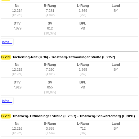
Nr.
B-Rang
L-Rang
Land
12.214
7.281
1.369
BY
(12.223)
(4.892)
(956)
DTV
SV
BPL
7.879
812
VB
(10,3%)
Infos...
B 299
Tacherting-Reit (K 36) - Trostberg-Tittmoninger Straße (L 2357)
Nr.
B-Rang
L-Rang
Land
12.215
7.260
1.365
BY
(12.224)
(4.871)
(952)
DTV
SV
BPL
7.919
855
VB
(10,8%)
Infos...
B 299
Trostberg-Tittmoninger Straße (L 2357) - Trostberg-Schwarzerberg (L 2091)
Nr.
B-Rang
L-Rang
Land
12.216
3.888
712
BY
(12.225)
(1.574)
(307)