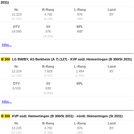
2031)
Nr.
B-Rang
L-Rang
Land
12.223
4.792
876
BY
(12.232)
(2.434)
(466)
DTV
SV
BPL
14.045
576
WB*
(4,1%)
Infos...
B 300
LG BW/BY, AS Berkheim (A 7) (127) - KVP südl. Heimertingen (B 300/St 2031)
Nr.
B-Rang
L-Rang
Land
12.224
7.928
1.494
BY
(12.233)
(5.532)
(1.081)
DTV
SV
BPL
6.519
639
(9,8%)
Infos...
B 300
KVP südl. Heimertingen (B 300/St 2031) - nördl. Heimertingen (St 2031)
Nr.
B-Rang
L-Rang
Land
12.225
4.792
876
BY
(12.234)
(2.434)
(466)