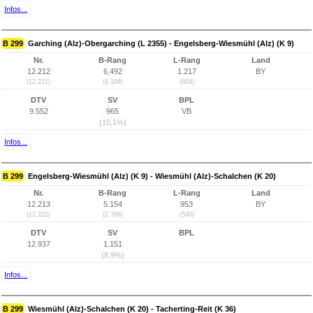
Infos...
B 299
Garching (Alz)-Obergarching (L 2355) - Engelsberg-Wiesmühl (Alz) (K 9)
Nr.
B-Rang
L-Rang
Land
12.212
6.492
1.217
BY
(12.221)
(4.108)
(804)
DTV
SV
BPL
9.552
965
VB
(10,1%)
Infos...
B 299
Engelsberg-Wiesmühl (Alz) (K 9) - Wiesmühl (Alz)-Schalchen (K 20)
Nr.
B-Rang
L-Rang
Land
12.213
5.154
953
BY
(12.222)
(2.788)
(540)
DTV
SV
BPL
12.937
1.151
(8,9%)
Infos...
B 299
Wiesmühl (Alz)-Schalchen (K 20) - Tacherting-Reit (K 36)