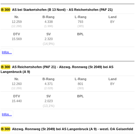
B 300
AS bei Starkertshofen (B 13 Nord) - AS Reichertshofen (PAF 21)
Nr.
B-Rang
L-Rang
Land
12.259
4.338
793
BY
(12.268)
(1.996)
(385)
DTV
SV
BPL
15.569
2.320
(14,9%)
Infos...
B 300
AS Reichertshofen (PAF 21) - Abzwg. Ronnweg (St 2049) bei AS
Langenbruck (A 9)
Nr.
B-Rang
L-Rang
Land
12.260
4.371
801
BY
(12.269)
(2.028)
(393)
DTV
SV
BPL
15.440
2.023
(13,1%)
Infos...
B 300
Abzwg. Ronnweg (St 2049) bei AS Langenbruck (A 9) - westl. OA Geisenfeld