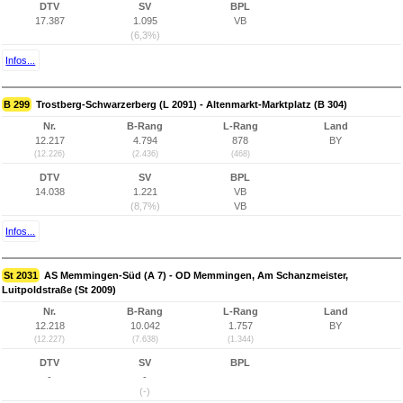
DTV
SV
BPL
17.387
1.095
VB
(6,3%)
Infos...
B 299
Trostberg-Schwarzerberg (L 2091) - Altenmarkt-Marktplatz (B 304)
Nr.
B-Rang
L-Rang
Land
12.217
4.794
878
BY
(12.226)
(2.436)
(468)
DTV
SV
BPL
14.038
1.221
VB
(8,7%)
VB
Infos...
St 2031
AS Memmingen-Süd (A 7) - OD Memmingen, Am Schanzmeister,
Luitpoldstraße (St 2009)
Nr.
B-Rang
L-Rang
Land
12.218
10.042
1.757
BY
(12.227)
(7.638)
(1.344)
DTV
SV
BPL
-
-
(-)