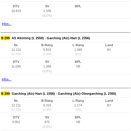
DTV
SV
BPL
16.818
1.345
(8,0%)
Infos...
B 299
AS Altötting (L 2550) - Garching (Alz)-Hart (L 2356)
Nr.
B-Rang
L-Rang
Land
12.210
5.833
1.085
BY
(12.219)
(3.456)
(672)
DTV
SV
BPL
11.099
1.088
VB
(9,8%)
Infos...
B 299
Garching (Alz)-Hart (L 2356) - Garching (Alz)-Obergarching (L 2355)
Nr.
B-Rang
L-Rang
Land
12.211
6.315
1.174
BY
(12.220)
(3.932)
(761)
DTV
SV
BPL
9.952
975
VB
(9,8%)