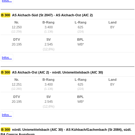
Infos...
B 300
AS Aichach-Süd (St 2047) - AS Aichach-Ost (AIC 2)
Nr.
B-Rang
L-Rang
Land
12.250
3.400
625
BY
(12.259)
(1.136)
(224)
DTV
SV
BPL
20.195
2.545
WB*
(12,6%)
Infos...
B 300
AS Aichach-Ost (AIC 2) - nördl. Unterwittelsbach (AIC 30)
Nr.
B-Rang
L-Rang
Land
12.251
3.400
625
BY
(12.260)
(1.136)
(224)
DTV
SV
BPL
20.195
2.545
WB*
(12,6%)
Infos...
B 300
nördl. Unterwittelsbach (AIC 30) - AS Kühbach/Gachenbach (St 2084), südl.
BA Grenze Augsburg