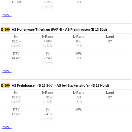
11.808
2.125
VB
(18,0%)
Infos...
B 300
AS Hohenwart-Thierham (PAF 4) - AS Freinhausen (B 13 Süd)
Nr.
B-Rang
L-Rang
Land
12.257
4.680
855
BY
(12.266)
(2.325)
(445)
DTV
SV
BPL
14.419
2.249
VB
(15,6%)
Infos...
B 300
AS Freinhausen (B 13 Süd) - AS bei Starkertshofen (B 13 Nord)
Nr.
B-Rang
L-Rang
Land
12.258
3.919
721
BY
(12.267)
(1.603)
(315)
DTV
SV
BPL
17.273
2.418
(14,0%)
Infos...