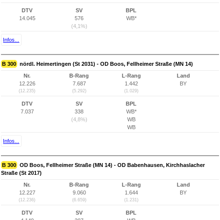
DTV
SV
BPL
14.045
576
WB*
(4,1%)
Infos...
B 300
nördl. Heimertingen (St 2031) - OD Boos, Fellheimer Straße (MN 14)
Nr.
B-Rang
L-Rang
Land
12.226
7.687
1.442
BY
(12.235)
(5.292)
(1.029)
DTV
SV
BPL
7.037
338
WB*
(4,8%)
WB
WB
Infos...
B 300
OD Boos, Fellheimer Straße (MN 14) - OD Babenhausen, Kirchhaslacher
Straße (St 2017)
Nr.
B-Rang
L-Rang
Land
12.227
9.060
1.644
BY
(12.236)
(6.659)
(1.231)
DTV
SV
BPL