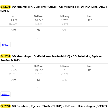
St 2031
OD Memmingen, Buxheimer-Straße - OD Memmingen, Dr.-Karl-Lenz-Straße
(MM 30)
Nr.
B-Rang
L-Rang
Land
12.221
10.042
1.757
BY
(12.230)
(7.638)
(1.344)
DTV
SV
BPL
-
-
(-)
Infos...
St 2031
OD Memmingen, Dr.-Karl-Lenz-Straße (MM 30) - OD Steinheim, Egelseer
Straße (St 2013)
Nr.
B-Rang
L-Rang
Land
12.222
10.042
1.757
BY
(12.231)
(7.638)
(1.344)
DTV
SV
BPL
-
-
(-)
Infos...
St 2031
OD Steinheim, Egelseer Straße (St 2013) - KVP südl. Heimertingen (B 300/St