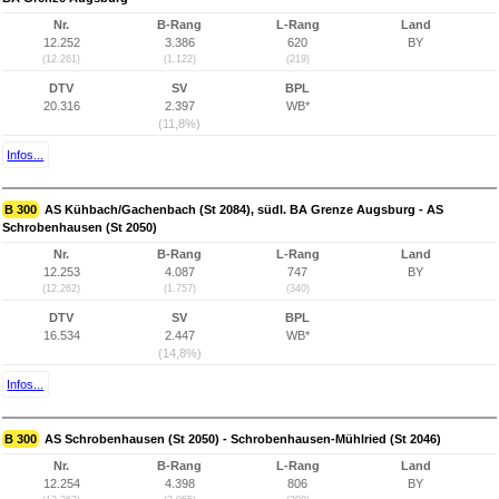
Nr.
B-Rang
L-Rang
Land
12.252
3.386
620
BY
(12.261)
(1.122)
(219)
DTV
SV
BPL
20.316
2.397
WB*
(11,8%)
Infos...
B 300
AS Kühbach/Gachenbach (St 2084), südl. BA Grenze Augsburg - AS
Schrobenhausen (St 2050)
Nr.
B-Rang
L-Rang
Land
12.253
4.087
747
BY
(12.262)
(1.757)
(340)
DTV
SV
BPL
16.534
2.447
WB*
(14,8%)
Infos...
B 300
AS Schrobenhausen (St 2050) - Schrobenhausen-Mühlried (St 2046)
Nr.
B-Rang
L-Rang
Land
12.254
4.398
806
BY