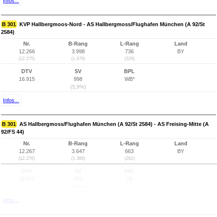
Infos...
B 301
KVP Hallbergmoos-Nord - AS Hallbergmoss/Flughafen München (A 92/St
2584)
Nr.
B-Rang
L-Rang
Land
12.266
3.998
736
BY
(12.275)
(1.678)
(329)
DTV
SV
BPL
16.915
998
WB*
(5,9%)
Infos...
B 301
AS Hallbergmoss/Flughafen München (A 92/St 2584) - AS Freising-Mitte (A
92/FS 44)
Nr.
B-Rang
L-Rang
Land
12.267
3.647
663
BY
(12.276)
(1.360)
(261)
DTV
SV
BPL
18.672
896
VB
(4,8%)
Infos...