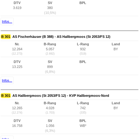
DTV
SV
BPL
3.619
380
(10,5%)
Infos...
B 301
AS Fischerhäuser (B 388) - AS Hallbergmoos (St 2053/FS 12)
Nr.
B-Rang
L-Rang
Land
12.264
5.057
932
BY
(12.273)
(2.692)
(519)
DTV
SV
BPL
13.225
899
(6,8%)
Infos...
B 301
AS Hallbergmoos (St 2053/FS 12) - KVP Hallbergmoos-Nord
Nr.
B-Rang
L-Rang
Land
12.265
4.028
742
BY
(12.274)
(1.703)
(335)
DTV
SV
BPL
16.758
1.056
WB*
(6,3%)