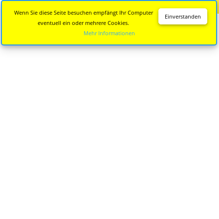
Diese Seite wird nicht mehr aktualisiert.
Zur neuen Seite
Wenn Sie diese Seite besuchen empfängt Ihr Computer
Einverstanden
eventuell ein oder mehrere Cookies.
Mehr Informationen