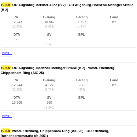
B 300
OD Augsburg-Berliner Allee (B 2) - OD Augsburg-Hochzoll-Meringer Straße
(B 2)
Nr.
B-Rang
L-Rang
Land
12.243
10.042
1.757
BY
(12.252)
(7.638)
(1.344)
DTV
SV
BPL
-
-
(-)
Infos...
B 300
OD Augsburg-Hochzoll-Meringer Straße (B 2) - westl. Friedberg,
Chippenham-Ring (AIC 25)
Nr.
B-Rang
L-Rang
Land
12.244
4.127
760
BY
(12.253)
(1.794)
(353)
DTV
SV
BPL
16.368
360
(2,2%)
Infos...
B 300
westl. Friedberg, Chippenham-Ring (AIC 25) - OD Friedberg,
Rothenbergerstraße (St 2051)