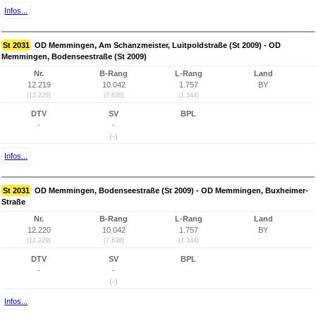
Infos...
St 2031
OD Memmingen, Am Schanzmeister, Luitpoldstraße (St 2009) - OD
Memmingen, Bodenseestraße (St 2009)
Nr.
B-Rang
L-Rang
Land
12.219
10.042
1.757
BY
(12.228)
(7.638)
(1.344)
DTV
SV
BPL
-
-
(-)
Infos...
St 2031
OD Memmingen, Bodenseestraße (St 2009) - OD Memmingen, Buxheimer-
Straße
Nr.
B-Rang
L-Rang
Land
12.220
10.042
1.757
BY
(12.229)
(7.638)
(1.344)
DTV
SV
BPL
-
-
(-)
Infos...