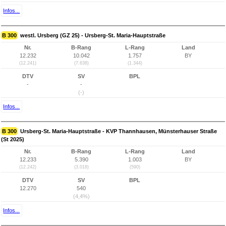
Infos...
B 300
westl. Ursberg (GZ 25) - Ursberg-St. Maria-Hauptstraße
Nr.
B-Rang
L-Rang
Land
12.232
10.042
1.757
BY
(12.241)
(7.638)
(1.344)
DTV
SV
BPL
-
-
(-)
Infos...
B 300
Ursberg-St. Maria-Hauptstraße - KVP Thannhausen, Münsterhauser Straße
(St 2025)
Nr.
B-Rang
L-Rang
Land
12.233
5.390
1.003
BY
(12.242)
(3.018)
(590)
DTV
SV
BPL
12.270
540
(4,4%)
Infos...