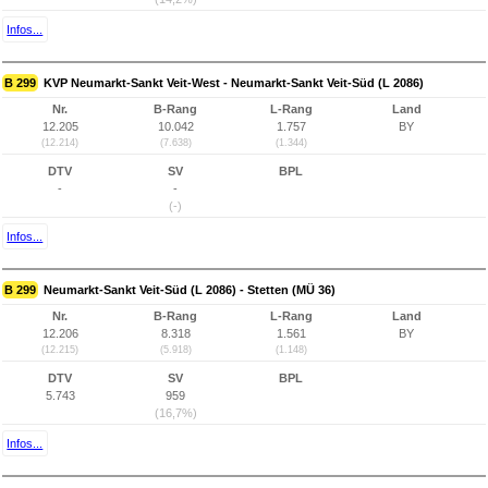
Infos...
B 299
KVP Neumarkt-Sankt Veit-West - Neumarkt-Sankt Veit-Süd (L 2086)
Nr.
B-Rang
L-Rang
Land
12.205
10.042
1.757
BY
(12.214)
(7.638)
(1.344)
DTV
SV
BPL
-
-
(-)
Infos...
B 299
Neumarkt-Sankt Veit-Süd (L 2086) - Stetten (MÜ 36)
Nr.
B-Rang
L-Rang
Land
12.206
8.318
1.561
BY
(12.215)
(5.918)
(1.148)
DTV
SV
BPL
5.743
959
(16,7%)
Infos...