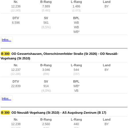
Nr.
B-Rang
L-Rang
Land
12.236
7.889
1.486
BY
(12.245)
(5.493)
(1.073)
DTV
SV
BPL
6.596
561
WB
(8,5%)
WB
WB*
Infos...
B 300
OD Gessertshausen, Oberschönenfelder Straße (St 2026) - OD Neusäß-
Vogelsang (St 2510)
Nr.
B-Rang
L-Rang
Land
12.237
3.046
544
BY
(12.246)
(856)
(157)
DTV
SV
BPL
22.839
914
WB*
(4,0%)
VB
Infos...
B 300
OD Neusäß-Vogelsang (St 2510) - AS Augsburg-Zentrum (B 17)
Nr.
B-Rang
L-Rang
Land
12.238
2.560
440
BY