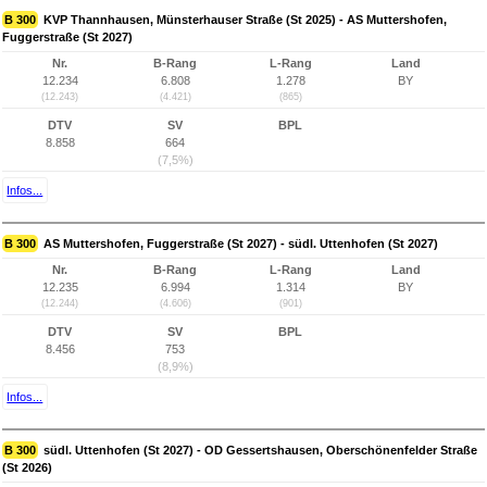
B 300
KVP Thannhausen, Münsterhauser Straße (St 2025) - AS Muttershofen,
Fuggerstraße (St 2027)
Nr.
B-Rang
L-Rang
Land
12.234
6.808
1.278
BY
(12.243)
(4.421)
(865)
DTV
SV
BPL
8.858
664
(7,5%)
Infos...
B 300
AS Muttershofen, Fuggerstraße (St 2027) - südl. Uttenhofen (St 2027)
Nr.
B-Rang
L-Rang
Land
12.235
6.994
1.314
BY
(12.244)
(4.606)
(901)
DTV
SV
BPL
8.456
753
(8,9%)
Infos...
B 300
südl. Uttenhofen (St 2027) - OD Gessertshausen, Oberschönenfelder Straße
(St 2026)