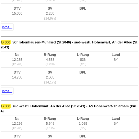
(12.263)
(2.055)
(398)
DTV
SV
BPL
15.355
2.288
(14,9%)
Infos...
B 300
Schrobenhausen-Mühlried (St 2046) - süd-westl. Hohenwart, An der Allee (St
2043)
Nr.
B-Rang
L-Rang
Land
12.255
4.558
836
BY
(12.264)
(2.209)
(428)
DTV
SV
BPL
14.788
2.085
(14,1%)
Infos...
B 300
süd-westl. Hohenwart, An der Allee (St 2043) - AS Hohenwart-Thierham (PAF
4)
Nr.
B-Rang
L-Rang
Land
12.256
5.548
1.035
BY
(12.265)
(3.175)
(622)
DTV
SV
BPL