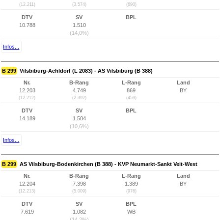
(12.211)
(3.574)
(690)
DTV
SV
BPL
10.788
1.510
(14,0%)
Infos...
B 299
Vilsbiburg-Achldorf (L 2083) - AS Vilsbiburg (B 388)
Nr.
B-Rang
L-Rang
Land
12.203
4.749
869
BY
(12.212)
(2.392)
(459)
DTV
SV
BPL
14.189
1.504
(10,6%)
Infos...
B 299
AS Vilsbiburg-Bodenkirchen (B 388) - KVP Neumarkt-Sankt Veit-West
Nr.
B-Rang
L-Rang
Land
12.204
7.398
1.389
BY
(12.213)
(5.009)
(976)
DTV
SV
BPL
7.619
1.082
WB
(14,2%)