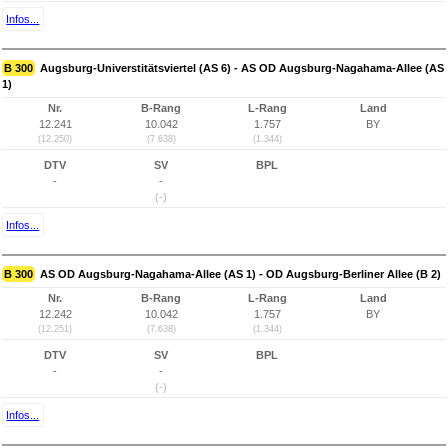
Infos...
B 300
Augsburg-Universtitätsviertel (AS 6) - AS OD Augsburg-Nagahama-Allee (AS
1)
Nr.
B-Rang
L-Rang
Land
12.241
10.042
1.757
BY
(12.250)
(7.638)
(1.344)
DTV
SV
BPL
-
-
(-)
Infos...
B 300
AS OD Augsburg-Nagahama-Allee (AS 1) - OD Augsburg-Berliner Allee (B 2)
Nr.
B-Rang
L-Rang
Land
12.242
10.042
1.757
BY
(12.251)
(7.638)
(1.344)
DTV
SV
BPL
-
-
(-)
Infos...