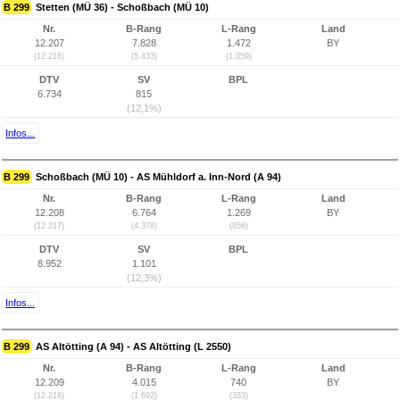
B 299
Stetten (MÜ 36) - Schoßbach (MÜ 10)
Nr.
B-Rang
L-Rang
Land
12.207
7.828
1.472
BY
(12.216)
(5.433)
(1.059)
DTV
SV
BPL
6.734
815
(12,1%)
Infos...
B 299
Schoßbach (MÜ 10) - AS Mühldorf a. Inn-Nord (A 94)
Nr.
B-Rang
L-Rang
Land
12.208
6.764
1.269
BY
(12.217)
(4.378)
(856)
DTV
SV
BPL
8.952
1.101
(12,3%)
Infos...
B 299
AS Altötting (A 94) - AS Altötting (L 2550)
Nr.
B-Rang
L-Rang
Land
12.209
4.015
740
BY
(12.218)
(1.692)
(333)