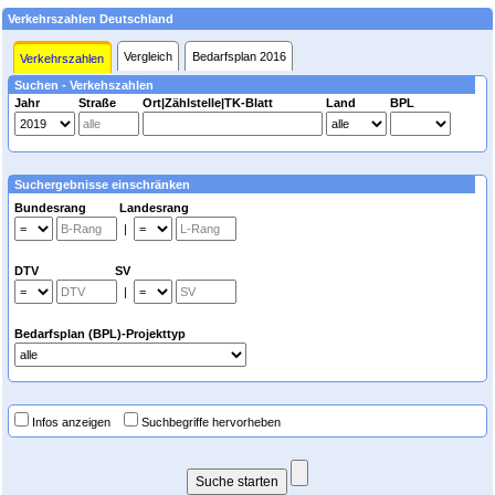
Verkehrszahlen Deutschland
Vergleich
Bedarfsplan 2016
Verkehrszahlen
Suchen - Verkehszahlen
Jahr
Straße
Ort|Zählstelle|TK-Blatt
Land
BPL
Suchergebnisse einschränken
Bundesrang Landesrang
|
DTV SV
|
Bedarfsplan (BPL)-Projekttyp
Infos anzeigen
Suchbegriffe hervorheben