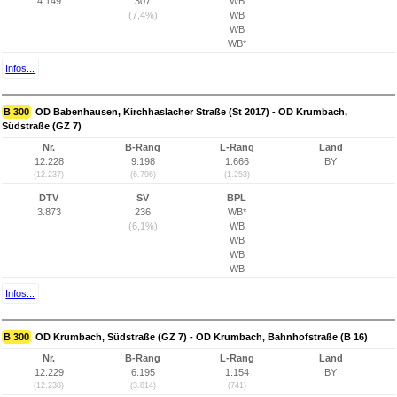
4.149
307
WB
(7,4%)
WB
WB
WB*
Infos...
B 300
OD Babenhausen, Kirchhaslacher Straße (St 2017) - OD Krumbach,
Südstraße (GZ 7)
Nr.
B-Rang
L-Rang
Land
12.228
9.198
1.666
BY
(12.237)
(6.796)
(1.253)
DTV
SV
BPL
3.873
236
WB*
(6,1%)
WB
WB
WB
WB
Infos...
B 300
OD Krumbach, Südstraße (GZ 7) - OD Krumbach, Bahnhofstraße (B 16)
Nr.
B-Rang
L-Rang
Land
12.229
6.195
1.154
BY
(12.238)
(3.814)
(741)