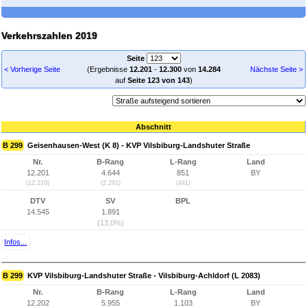
Verkehrszahlen 2019
Seite
< Vorherige Seite
(Ergebnisse
12.201
-
12.300
von
14.284
Nächste Seite >
auf
Seite 123 von 143
)
Abschnitt
B 299
Geisenhausen-West (K 8) - KVP Vilsbiburg-Landshuter Straße
Nr.
B-Rang
L-Rang
Land
12.201
4.644
851
BY
(12.210)
(2.291)
(441)
DTV
SV
BPL
14.545
1.891
(13,0%)
Infos...
B 299
KVP Vilsbiburg-Landshuter Straße - Vilsbiburg-Achldorf (L 2083)
Nr.
B-Rang
L-Rang
Land
12.202
5.955
1.103
BY