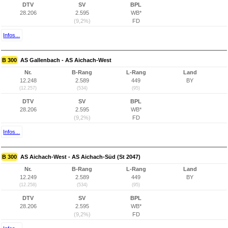
DTV
SV
BPL
28.206
2.595
WB*
(9,2%)
FD
Infos...
B 300
AS Gallenbach - AS Aichach-West
Nr.
B-Rang
L-Rang
Land
12.248
2.589
449
BY
(12.257)
(534)
(95)
DTV
SV
BPL
28.206
2.595
WB*
(9,2%)
FD
Infos...
B 300
AS Aichach-West - AS Aichach-Süd (St 2047)
Nr.
B-Rang
L-Rang
Land
12.249
2.589
449
BY
(12.258)
(534)
(95)
DTV
SV
BPL
28.206
2.595
WB*
(9,2%)
FD