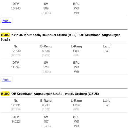
DTV
SV
BPL
10.243
389
WB
(3,8%)
WB
Infos...
B 300
KVP OD Krumbach, Raunauer Straße (B 16) - OE Krumbach-Augsburger
Straße
Nr.
B-Rang
L-Rang
Land
12.230
5.576
1.039
BY
(12.239)
(3.202)
(626)
DTV
SV
BPL
11.749
529
WB
(4,5%)
WB
Infos...
B 300
OE Krumbach-Augsburger Straße - westl. Ursberg (GZ 25)
Nr.
B-Rang
L-Rang
Land
12.231
6.741
1.262
BY
(12.240)
(4.356)
(849)
DTV
SV
BPL
9.022
487
WB
(5,4%)
WB