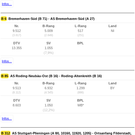
Infos...
B 6
Bremerhaven-Süd (B 71) - AS Bremerhaven-Süd (A 27)
Nr.
B-Rang
L-Rang
Land
9.512
5.009
517
NI
(3.617)
(2.649)
(251)
DTV
SV
BPL
13.355
1.055
(7,9%)
Infos...
B 85
AS Roding-Neubäu-Ost (B 16) - Roding-Altenkreith (B 16)
Nr.
B-Rang
L-Rang
Land
9.513
6.932
1.299
BY
(8.112)
(4.545)
(886)
DTV
SV
BPL
8.603
1.050
WB*
(12,2%)
Infos...
B 312
AS Stuttgart-Plieningen (A 8/L 1016/L 1192/L 1205) - Ortsanfang Filderstadt,