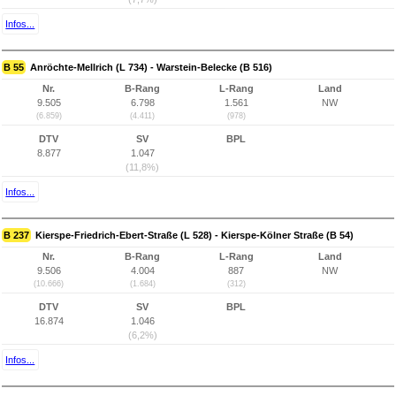
Infos...
B 55
Anröchte-Mellrich (L 734) - Warstein-Belecke (B 516)
Nr.
B-Rang
L-Rang
Land
9.505
6.798
1.561
NW
(6.859)
(4.411)
(978)
DTV
SV
BPL
8.877
1.047
(11,8%)
Infos...
B 237
Kierspe-Friedrich-Ebert-Straße (L 528) - Kierspe-Kölner Straße (B 54)
Nr.
B-Rang
L-Rang
Land
9.506
4.004
887
NW
(10.666)
(1.684)
(312)
DTV
SV
BPL
16.874
1.046
(6,2%)
Infos...