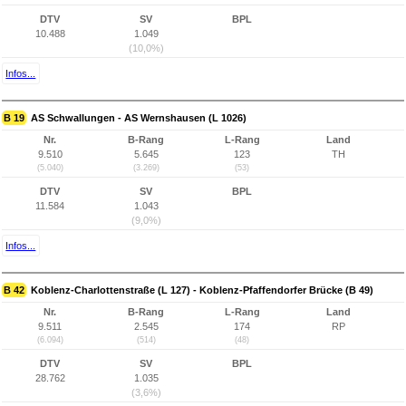
DTV
SV
BPL
10.488
1.049
(10,0%)
Infos...
B 19
AS Schwallungen - AS Wernshausen (L 1026)
Nr.
B-Rang
L-Rang
Land
9.510
5.645
123
TH
(5.040)
(3.269)
(53)
DTV
SV
BPL
11.584
1.043
(9,0%)
Infos...
B 42
Koblenz-Charlottenstraße (L 127) - Koblenz-Pfaffendorfer Brücke (B 49)
Nr.
B-Rang
L-Rang
Land
9.511
2.545
174
RP
(6.094)
(514)
(48)
DTV
SV
BPL
28.762
1.035
(3,6%)