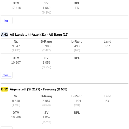
DTV
SV
BPL
17.418
1.062
FD
(6,1%)
Infos...
A 62
AS Landstuhl-Atzel (11) - AS Bann (12)
Nr.
B-Rang
L-Rang
Land
9.547
5.908
493
RP
(1.930)
(2.472)
(166)
DTV
SV
BPL
10.907
1.058
(9,7%)
Infos...
B 12
Aigenstadl (St 2127) - Freyung (B 533)
Nr.
B-Rang
L-Rang
Land
9.548
5.957
1.104
BY
(4.590)
(3.576)
(691)
DTV
SV
BPL
10.786
1.057
(9,8%)