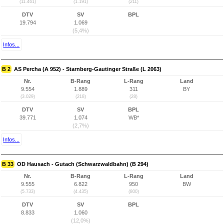
(11.461)
(1.191)
(211)
DTV
SV
BPL
19.794
1.069
(5,4%)
Infos...
B 2
AS Percha (A 952) - Starnberg-Gautinger Straße (L 2063)
Nr.
B-Rang
L-Rang
Land
9.554
1.889
311
BY
(3.029)
(218)
(28)
DTV
SV
BPL
39.771
1.074
WB*
(2,7%)
Infos...
B 33
OD Hausach - Gutach (Schwarzwaldbahn) (B 294)
Nr.
B-Rang
L-Rang
Land
9.555
6.822
950
BW
(5.733)
(4.435)
(800)
DTV
SV
BPL
8.833
1.060
(12,0%)