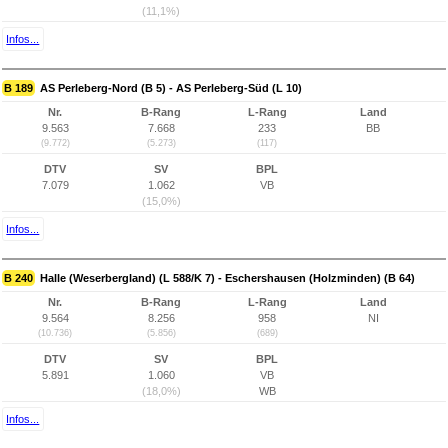
(11,1%)
Infos...
B 189
AS Perleberg-Nord (B 5) - AS Perleberg-Süd (L 10)
Nr.
B-Rang
L-Rang
Land
9.563
7.668
233
BB
(9.772)
(5.273)
(117)
DTV
SV
BPL
7.079
1.062
VB
(15,0%)
Infos...
B 240
Halle (Weserbergland) (L 588/K 7) - Eschershausen (Holzminden) (B 64)
Nr.
B-Rang
L-Rang
Land
9.564
8.256
958
NI
(10.736)
(5.856)
(689)
DTV
SV
BPL
5.891
1.060
VB
(18,0%)
WB
Infos...