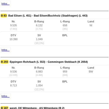
Infos...
B 83
Bad Eilsen (L 451) - Bad Eilsen/Buchholz (Stadthagen) (L 443)
Nr.
B-Rang
L-Rang
Land
9.535
6.132
658
NI
(7.943)
(3.751)
(391)
DTV
SV
BPL
10.390
1.049
(10,1%)
Infos...
B 293
Eppingen-Rohrbach (L 553) - Gemmingen-Stebbach (K 2054)
Nr.
B-Rang
L-Rang
Land
9.536
6.883
959
BW
(12.035)
(4.496)
(809)
DTV
SV
BPL
8.713
1.054
(12,1%)
Infos...
B 187
westl. OE Wittenberg - AS Wittenberg (B 2)