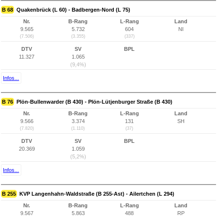
B 68
Quakenbrück (L 60) - Badbergen-Nord (L 75)
Nr.
B-Rang
L-Rang
Land
9.565
5.732
604
NI
(7.506)
(3.355)
(337)
DTV
SV
BPL
11.327
1.065
(9,4%)
Infos...
B 76
Plön-Bullenwarder (B 430) - Plön-Lütjenburger Straße (B 430)
Nr.
B-Rang
L-Rang
Land
9.566
3.374
131
SH
(7.820)
(1.110)
(37)
DTV
SV
BPL
20.369
1.059
(5,2%)
Infos...
B 255
KVP Langenhahn-Waldstraße (B 255-Ast) - Ailertchen (L 294)
Nr.
B-Rang
L-Rang
Land
9.567
5.863
488
RP