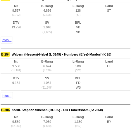
Nr.
B-Rang
L-Rang
Land
9.537
4.856
128
ST
(9.702)
(2.498)
(67)
DTV
SV
BPL
13.796
1.048
VB
(7,6%)
VB
Infos...
B 254
Wabern (Hessen)-Hebel (L 3149) - Homberg (Efze)-Mardorf (K 26)
Nr.
B-Rang
L-Rang
Land
9.538
6.674
588
HE
(11.181)
(4.289)
(573)
DTV
SV
BPL
9.164
1.054
FD
(11,5%)
WB
Infos...
B 304
nördl. Stephanskirchen (RO 35) - OD Frabertsham (St 2360)
Nr.
B-Rang
L-Rang
Land
9.539
7.069
1.330
BY
(12.369)
(4.680)
(917)