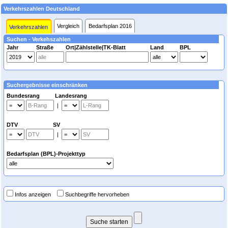
Verkehrszahlen Deutschland
Vergleich
Bedarfsplan 2016
Verkehrszahlen
Suchen - Verkehszahlen
Jahr
Straße
Ort|Zählstelle|TK-Blatt
Land
BPL
Suchergebnisse einschränken
Bundesrang Landesrang
|
DTV SV
|
Bedarfsplan (BPL)-Projekttyp
Infos anzeigen
Suchbegriffe hervorheben