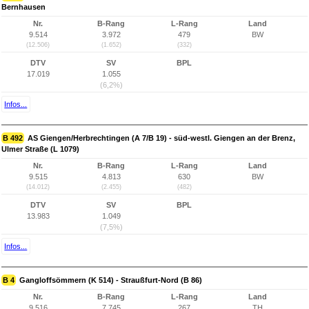
Bernhausen
Nr.
B-Rang
L-Rang
Land
9.514
3.972
479
BW
(12.506)
(1.652)
(332)
DTV
SV
BPL
17.019
1.055
(6,2%)
Infos...
B 492
AS Giengen/Herbrechtingen (A 7/B 19) - süd-westl. Giengen an der Brenz,
Ulmer Straße (L 1079)
Nr.
B-Rang
L-Rang
Land
9.515
4.813
630
BW
(14.012)
(2.455)
(482)
DTV
SV
BPL
13.983
1.049
(7,5%)
Infos...
B 4
Gangloffsömmern (K 514) - Straußfurt-Nord (B 86)
Nr.
B-Rang
L-Rang
Land
9.516
7.745
267
TH