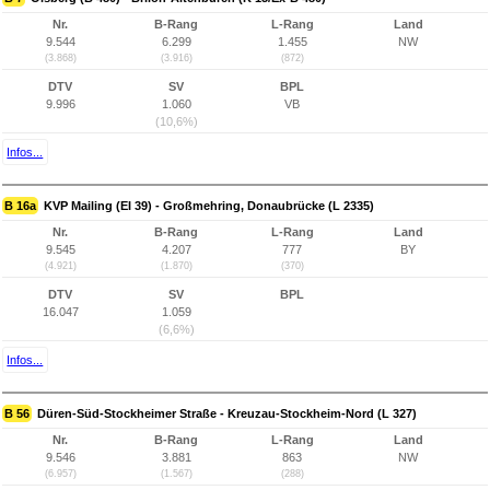
Nr.
B-Rang
L-Rang
Land
9.544
6.299
1.455
NW
(3.868)
(3.916)
(872)
DTV
SV
BPL
9.996
1.060
VB
(10,6%)
Infos...
B 16a
KVP Mailing (EI 39) - Großmehring, Donaubrücke (L 2335)
Nr.
B-Rang
L-Rang
Land
9.545
4.207
777
BY
(4.921)
(1.870)
(370)
DTV
SV
BPL
16.047
1.059
(6,6%)
Infos...
B 56
Düren-Süd-Stockheimer Straße - Kreuzau-Stockheim-Nord (L 327)
Nr.
B-Rang
L-Rang
Land
9.546
3.881
863
NW
(6.957)
(1.567)
(288)