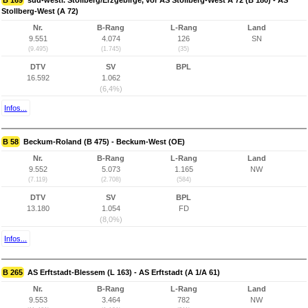
B 169
süd-westl. Stollberg/Erzgebirge, vor AS Stollberg-West A 72 (B 180) - AS
Stollberg-West (A 72)
Nr.
B-Rang
L-Rang
Land
9.551
4.074
126
SN
(9.495)
(1.745)
(35)
DTV
SV
BPL
16.592
1.062
(6,4%)
Infos...
B 58
Beckum-Roland (B 475) - Beckum-West (OE)
Nr.
B-Rang
L-Rang
Land
9.552
5.073
1.165
NW
(7.119)
(2.708)
(584)
DTV
SV
BPL
13.180
1.054
FD
(8,0%)
Infos...
B 265
AS Erftstadt-Blessem (L 163) - AS Erftstadt (A 1/A 61)
Nr.
B-Rang
L-Rang
Land
9.553
3.464
782
NW