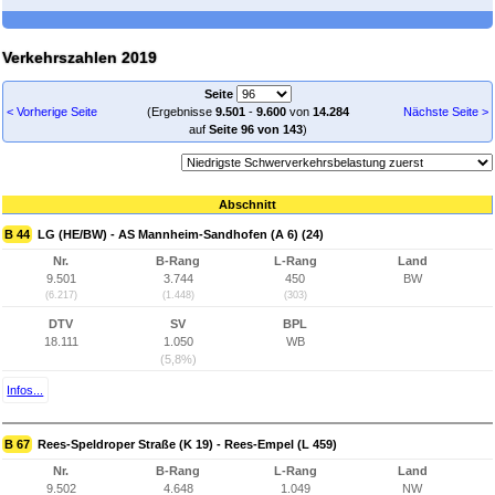
Verkehrszahlen 2019
Seite
< Vorherige Seite
(Ergebnisse
9.501
-
9.600
von
14.284
Nächste Seite >
auf
Seite 96 von 143
)
Abschnitt
B 44
LG (HE/BW) - AS Mannheim-Sandhofen (A 6) (24)
Nr.
B-Rang
L-Rang
Land
9.501
3.744
450
BW
(6.217)
(1.448)
(303)
DTV
SV
BPL
18.111
1.050
WB
(5,8%)
Infos...
B 67
Rees-Speldroper Straße (K 19) - Rees-Empel (L 459)
Nr.
B-Rang
L-Rang
Land
9.502
4.648
1.049
NW