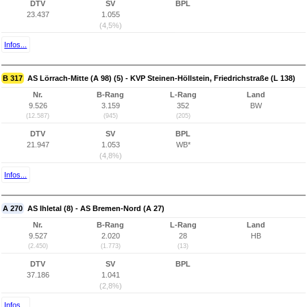
DTV
SV
BPL
23.437
1.055
(4,5%)
Infos...
B 317
AS Lörrach-Mitte (A 98) (5) - KVP Steinen-Höllstein, Friedrichstraße (L 138)
Nr.
B-Rang
L-Rang
Land
9.526
3.159
352
BW
(12.587)
(945)
(205)
DTV
SV
BPL
21.947
1.053
WB*
(4,8%)
Infos...
A 270
AS Ihletal (8) - AS Bremen-Nord (A 27)
Nr.
B-Rang
L-Rang
Land
9.527
2.020
28
HB
(2.450)
(1.773)
(13)
DTV
SV
BPL
37.186
1.041
(2,8%)
Infos...