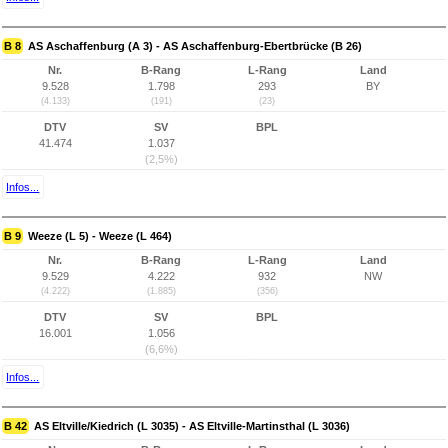
B 8
AS Aschaffenburg (A 3) - AS Aschaffenburg-Ebertbrücke (B 26)
Nr.
B-Rang
L-Rang
Land
9.528
1.798
293
BY
(4.133)
(191)
(23)
DTV
SV
BPL
41.474
1.037
(2,5%)
Infos...
B 9
Weeze (L 5) - Weeze (L 464)
Nr.
B-Rang
L-Rang
Land
9.529
4.222
932
NW
(4.222)
(1.885)
(356)
DTV
SV
BPL
16.001
1.056
(6,6%)
Infos...
B 42
AS Eltville/Kiedrich (L 3035) - AS Eltville-Martinsthal (L 3036)