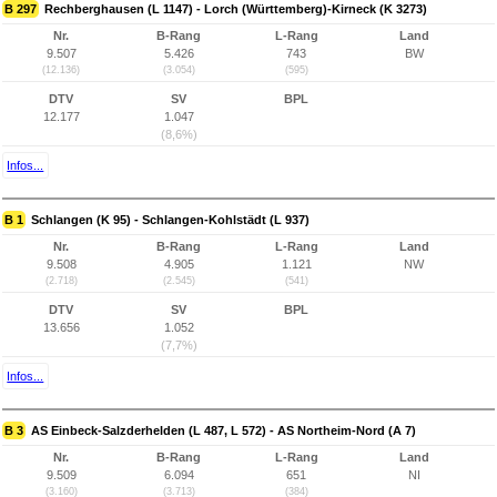
B 297
Rechberghausen (L 1147) - Lorch (Württemberg)-Kirneck (K 3273)
Nr.
B-Rang
L-Rang
Land
9.507
5.426
743
BW
(12.136)
(3.054)
(595)
DTV
SV
BPL
12.177
1.047
(8,6%)
Infos...
B 1
Schlangen (K 95) - Schlangen-Kohlstädt (L 937)
Nr.
B-Rang
L-Rang
Land
9.508
4.905
1.121
NW
(2.718)
(2.545)
(541)
DTV
SV
BPL
13.656
1.052
(7,7%)
Infos...
B 3
AS Einbeck-Salzderhelden (L 487, L 572) - AS Northeim-Nord (A 7)
Nr.
B-Rang
L-Rang
Land
9.509
6.094
651
NI
(3.160)
(3.713)
(384)