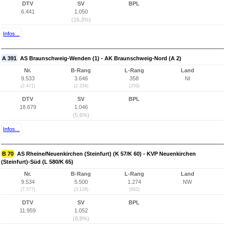
DTV
SV
BPL
6.441
1.050
(16,3%)
Infos...
A 391
AS Braunschweig-Wenden (1) - AK Braunschweig-Nord (A 2)
Nr.
B-Rang
L-Rang
Land
9.533
3.646
358
NI
(2.471)
(2.334)
(259)
DTV
SV
BPL
18.679
1.046
(5,6%)
Infos...
B 70
AS Rheine/Neuenkirchen (Steinfurt) (K 57/K 60) - KVP Neuenkirchen
(Steinfurt)-Süd (L 580/K 65)
Nr.
B-Rang
L-Rang
Land
9.534
5.500
1.274
NW
(7.577)
(3.128)
(692)
DTV
SV
BPL
11.959
1.052
(8,8%)