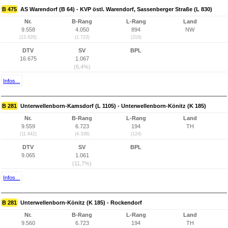
B 475
AS Warendorf (B 64) - KVP östl. Warendorf, Sassenberger Straße (L 830)
Nr.
B-Rang
L-Rang
Land
9.558
4.050
894
NW
(13.826)
(1.723)
(319)
DTV
SV
BPL
16.675
1.067
(6,4%)
Infos...
B 281
Unterwellenborn-Kamsdorf (L 1105) - Unterwellenborn-Könitz (K 185)
Nr.
B-Rang
L-Rang
Land
9.559
6.723
194
TH
(11.842)
(4.338)
(124)
DTV
SV
BPL
9.065
1.061
(11,7%)
Infos...
B 281
Unterwellenborn-Könitz (K 185) - Rockendorf
Nr.
B-Rang
L-Rang
Land
9.560
6.723
194
TH