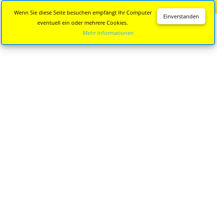
Diese Seite wird nicht mehr aktualisiert.
Zur neuen Seite
Wenn Sie diese Seite besuchen empfängt Ihr Computer
Einverstanden
eventuell ein oder mehrere Cookies.
Mehr Informationen