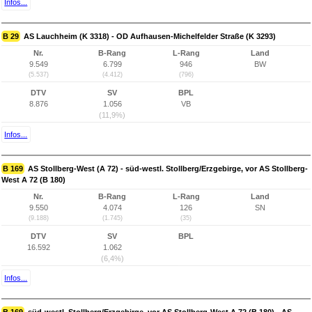
Infos...
B 29
AS Lauchheim (K 3318) - OD Aufhausen-Michelfelder Straße (K 3293)
Nr.
B-Rang
L-Rang
Land
9.549
6.799
946
BW
(5.537)
(4.412)
(796)
DTV
SV
BPL
8.876
1.056
VB
(11,9%)
Infos...
B 169
AS Stollberg-West (A 72) - süd-westl. Stollberg/Erzgebirge, vor AS Stollberg-
West A 72 (B 180)
Nr.
B-Rang
L-Rang
Land
9.550
4.074
126
SN
(9.188)
(1.745)
(35)
DTV
SV
BPL
16.592
1.062
(6,4%)
Infos...