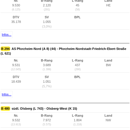
Nr.
B-Rang
L-Rang
Land
9.530
2.120
45
HE
(6.125)
(291)
(58)
DTV
SV
BPL
35.178
1.055
(3,0%)
Infos...
B 294
AS Pforzheim-Nord (A 8) (44) - Pforzheim-Nordstadt-Friedrich-Ebert-Straße
(L 621)
Nr.
B-Rang
L-Rang
Land
9.531
3.689
437
BW
(12.045)
(1.399)
(290)
DTV
SV
BPL
18.439
1.051
(5,7%)
Infos...
B 480
südl. Olsberg (L 743) - Olsberg-West (K 15)
Nr.
B-Rang
L-Rang
Land
9.532
7.972
1.804
NW
(13.913)
(5.575)
(1.218)