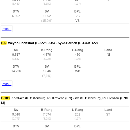
(3.440)
(5.350)
(197)
DTV
SV
BPL
6.922
1.052
VB
(15,2%)
VB
Infos...
B 6
Weyhe-Erichshof (B 322/L 335) - Syke-Barrien (L 334/K 122)
Nr.
B-Rang
L-Rang
Land
9.517
4.576
460
NI
(3.632)
(2.226)
(196)
DTV
SV
BPL
14.736
1.046
WB
(7,1%)
Infos...
B 189
nord-westl. Osterburg, Ri. Krevese (L 9) - westl. Osterburg, Ri. Flessau (L 9/L
13)
Nr.
B-Rang
L-Rang
Land
9.518
7.374
261
ST
(9.779)
(4.985)
(197)
DTV
SV
BPL