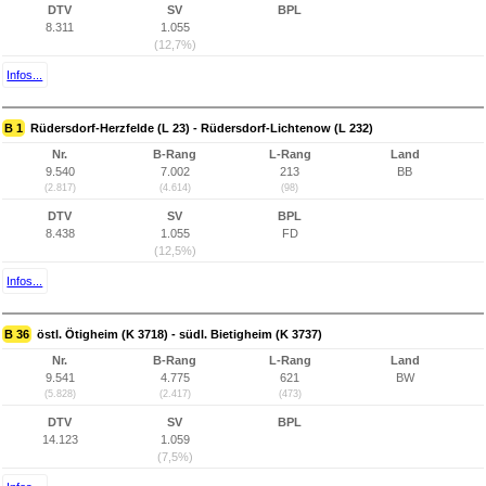
DTV
SV
BPL
8.311
1.055
(12,7%)
Infos...
B 1
Rüdersdorf-Herzfelde (L 23) - Rüdersdorf-Lichtenow (L 232)
Nr.
B-Rang
L-Rang
Land
9.540
7.002
213
BB
(2.817)
(4.614)
(98)
DTV
SV
BPL
8.438
1.055
FD
(12,5%)
Infos...
B 36
östl. Ötigheim (K 3718) - südl. Bietigheim (K 3737)
Nr.
B-Rang
L-Rang
Land
9.541
4.775
621
BW
(5.828)
(2.417)
(473)
DTV
SV
BPL
14.123
1.059
(7,5%)