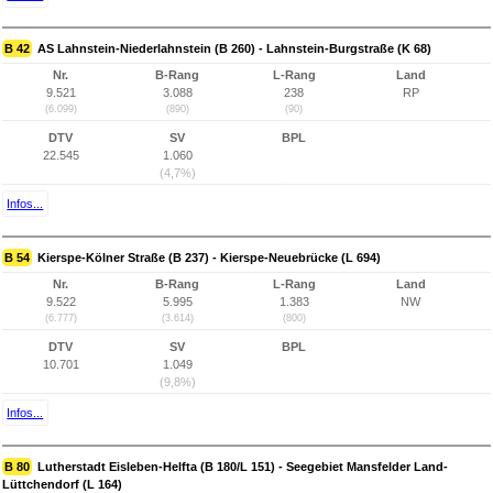
B 42
AS Lahnstein-Niederlahnstein (B 260) - Lahnstein-Burgstraße (K 68)
Nr.
B-Rang
L-Rang
Land
9.521
3.088
238
RP
(6.099)
(890)
(90)
DTV
SV
BPL
22.545
1.060
(4,7%)
Infos...
B 54
Kierspe-Kölner Straße (B 237) - Kierspe-Neuebrücke (L 694)
Nr.
B-Rang
L-Rang
Land
9.522
5.995
1.383
NW
(6.777)
(3.614)
(800)
DTV
SV
BPL
10.701
1.049
(9,8%)
Infos...
B 80
Lutherstadt Eisleben-Helfta (B 180/L 151) - Seegebiet Mansfelder Land-
Lüttchendorf (L 164)