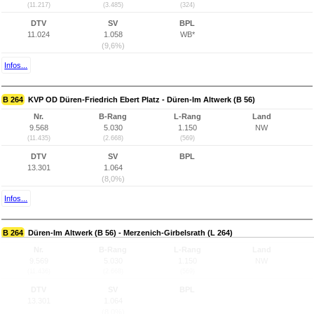
(11.217)
(3.485)
(324)
DTV
SV
BPL
11.024
1.058
WB*
(9,6%)
Infos...
B 264
KVP OD Düren-Friedrich Ebert Platz - Düren-Im Altwerk (B 56)
Nr.
B-Rang
L-Rang
Land
9.568
5.030
1.150
NW
(11.435)
(2.668)
(569)
DTV
SV
BPL
13.301
1.064
(8,0%)
Infos...
B 264
Düren-Im Altwerk (B 56) - Merzenich-Girbelsrath (L 264)
Nr.
B-Rang
L-Rang
Land
9.569
5.030
1.150
NW
(11.436)
(2.668)
(569)
DTV
SV
BPL
13.301
1.064
(8,0%)