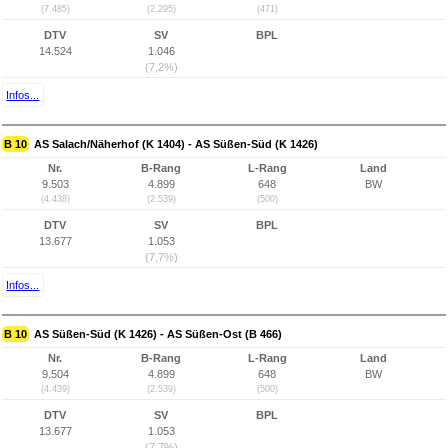
(7.485)
(2.295)
(471)
DTV
SV
BPL
14.524
1.046
(7,2%)
Infos...
B 10
AS Salach/Näherhof (K 1404) - AS Süßen-Süd (K 1426)
Nr.
B-Rang
L-Rang
Land
9.503
4.899
648
BW
(4.438)
(2.539)
(500)
DTV
SV
BPL
13.677
1.053
(7,7%)
Infos...
B 10
AS Süßen-Süd (K 1426) - AS Süßen-Ost (B 466)
Nr.
B-Rang
L-Rang
Land
9.504
4.899
648
BW
(4.439)
(2.539)
(500)
DTV
SV
BPL
13.677
1.053
(7,7%)