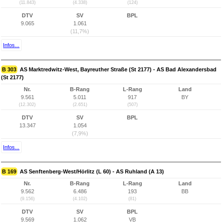
(11.843)
(4.338)
(124)
DTV
SV
BPL
9.065
1.061
(11,7%)
Infos...
B 303
AS Marktredwitz-West, Bayreuther Straße (St 2177) - AS Bad Alexandersbad
(St 2177)
Nr.
B-Rang
L-Rang
Land
9.561
5.011
917
BY
(12.302)
(2.651)
(507)
DTV
SV
BPL
13.347
1.054
(7,9%)
Infos...
B 169
AS Senftenberg-West/Hörlitz (L 60) - AS Ruhland (A 13)
Nr.
B-Rang
L-Rang
Land
9.562
6.486
193
BB
(9.156)
(4.102)
(81)
DTV
SV
BPL
9.569
1.062
VB