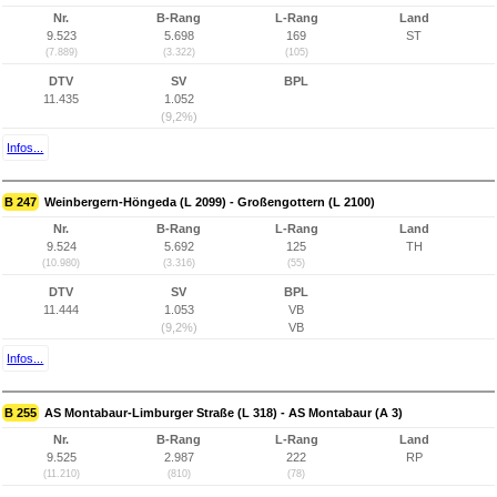
Nr.
B-Rang
L-Rang
Land
9.523
5.698
169
ST
(7.889)
(3.322)
(105)
DTV
SV
BPL
11.435
1.052
(9,2%)
Infos...
B 247
Weinbergern-Höngeda (L 2099) - Großengottern (L 2100)
Nr.
B-Rang
L-Rang
Land
9.524
5.692
125
TH
(10.980)
(3.316)
(55)
DTV
SV
BPL
11.444
1.053
VB
(9,2%)
VB
Infos...
B 255
AS Montabaur-Limburger Straße (L 318) - AS Montabaur (A 3)
Nr.
B-Rang
L-Rang
Land
9.525
2.987
222
RP
(11.210)
(810)
(78)