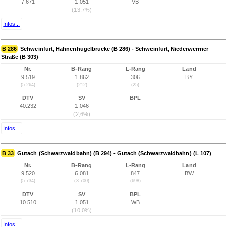
7.671
1.051
VB
(13,7%)
Infos...
B 286
Schweinfurt, Hahnenhügelbrücke (B 286) - Schweinfurt, Niederwerrner
Straße (B 303)
Nr.
B-Rang
L-Rang
Land
9.519
1.862
306
BY
(5.264)
(212)
(25)
DTV
SV
BPL
40.232
1.046
(2,6%)
Infos...
B 33
Gutach (Schwarzwaldbahn) (B 294) - Gutach (Schwarzwaldbahn) (L 107)
Nr.
B-Rang
L-Rang
Land
9.520
6.081
847
BW
(5.734)
(3.700)
(698)
DTV
SV
BPL
10.510
1.051
WB
(10,0%)
Infos...