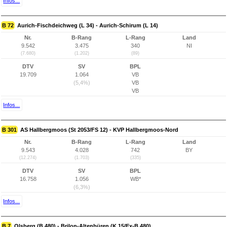
Infos...
B 72
Aurich-Fischdeichweg (L 34) - Aurich-Schirum (L 14)
Nr.
B-Rang
L-Rang
Land
9.542
3.475
340
NI
(7.680)
(1.202)
(89)
DTV
SV
BPL
19.709
1.064
VB
(5,4%)
VB
VB
Infos...
B 301
AS Hallbergmoos (St 2053/FS 12) - KVP Hallbergmoos-Nord
Nr.
B-Rang
L-Rang
Land
9.543
4.028
742
BY
(12.274)
(1.703)
(335)
DTV
SV
BPL
16.758
1.056
WB*
(6,3%)
Infos...
B 7
Olsberg (B 480) - Brilon-Altenbüren (K 15/Ex-B 480)