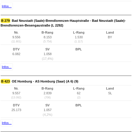
Infos...
B 279
Bad Neustadt (Saale)-Brendlorenzen-Hauptstraße - Bad Neustadt (Saale)-
Brendlorenzen-Besengaustraße (L 2292)
Nr.
B-Rang
L-Rang
Land
9.556
8.153
1.530
BY
(11.801)
(5.754)
(1.117)
DTV
SV
BPL
6.082
1.058
(17,4%)
Infos...
B 423
OE Homburg - AS Homburg (Saar) (A 6) (9)
Nr.
B-Rang
L-Rang
Land
9.557
2.839
62
SL
(13.092)
(706)
(2)
DTV
SV
BPL
25.173
1.057
(4,2%)
Infos...