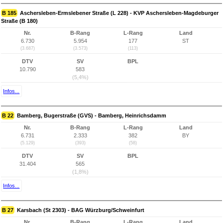
B 185
Aschersleben-Ermslebener Straße (L 228) - KVP Aschersleben-Magdeburger
Straße (B 180)
Nr.
B-Rang
L-Rang
Land
6.730
5.954
177
ST
(3.687)
(3.573)
(113)
DTV
SV
BPL
10.790
583
(5,4%)
Infos...
B 22
Bamberg, Bugerstraße (GVS) - Bamberg, Heinrichsdamm
Nr.
B-Rang
L-Rang
Land
6.731
2.333
382
BY
(5.129)
(393)
(58)
DTV
SV
BPL
31.404
565
(1,8%)
Infos...
B 27
Karsbach (St 2303) - BAG Würzburg/Schweinfurt
Nr.
B-Rang
L-Rang
Land