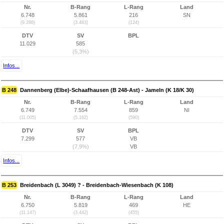
Nr.
B-Rang
L-Rang
Land
6.748
5.861
216
SN
(9.286)
(3.483)
(124)
DTV
SV
BPL
11.029
585
(5,3%)
Infos...
B 248
Dannenberg (Elbe)-Schaafhausen (B 248-Ast) - Jameln (K 18/K 30)
Nr.
B-Rang
L-Rang
Land
6.749
7.554
859
NI
(11.005)
(5.162)
(590)
DTV
SV
BPL
7.299
577
VB
(7,9%)
VB
Infos...
B 253
Breidenbach (L 3049) ? - Breidenbach-Wiesenbach (K 108)
Nr.
B-Rang
L-Rang
Land
6.750
5.819
469
HE
(11.147)
(3.442)
(455)