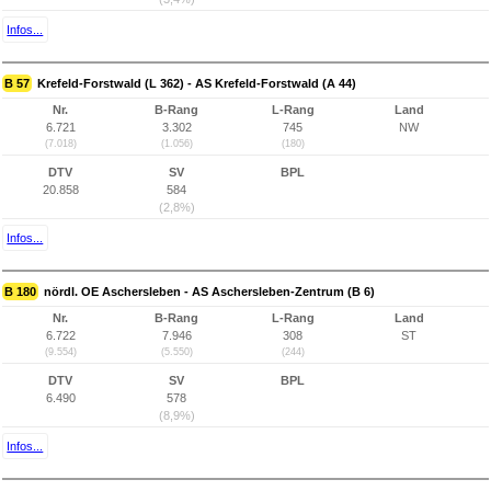
Infos...
B 57
Krefeld-Forstwald (L 362) - AS Krefeld-Forstwald (A 44)
Nr.
B-Rang
L-Rang
Land
6.721
3.302
745
NW
(7.018)
(1.056)
(180)
DTV
SV
BPL
20.858
584
(2,8%)
Infos...
B 180
nördl. OE Aschersleben - AS Aschersleben-Zentrum (B 6)
Nr.
B-Rang
L-Rang
Land
6.722
7.946
308
ST
(9.554)
(5.550)
(244)
DTV
SV
BPL
6.490
578
(8,9%)
Infos...