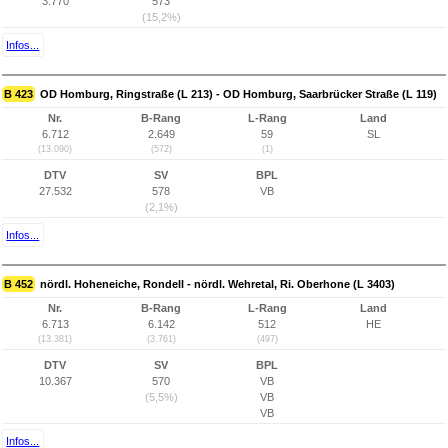
3.770
573
(15,2%)
Infos...
B 423
OD Homburg, Ringstraße (L 213) - OD Homburg, Saarbrücker Straße (L 119)
Nr.
B-Rang
L-Rang
Land
6.712
2.649
59
SL
(13.090)
(572)
(1)
DTV
SV
BPL
27.532
578
VB
(2,1%)
Infos...
B 452
nördl. Hoheneiche, Rondell - nördl. Wehretal, Ri. Oberhone (L 3403)
Nr.
B-Rang
L-Rang
Land
6.713
6.142
512
HE
(13.381)
(3.761)
(497)
DTV
SV
BPL
10.367
570
VB
(5,5%)
VB
VB
Infos...