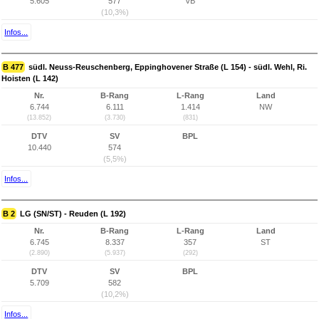
5.605
577
VB
(10,3%)
Infos...
B 477
südl. Neuss-Reuschenberg, Eppinghovener Straße (L 154) - südl. Wehl, Ri.
Hoisten (L 142)
Nr.
B-Rang
L-Rang
Land
6.744
6.111
1.414
NW
(13.852)
(3.730)
(831)
DTV
SV
BPL
10.440
574
(5,5%)
Infos...
B 2
LG (SN/ST) - Reuden (L 192)
Nr.
B-Rang
L-Rang
Land
6.745
8.337
357
ST
(2.890)
(5.937)
(292)
DTV
SV
BPL
5.709
582
(10,2%)
Infos...