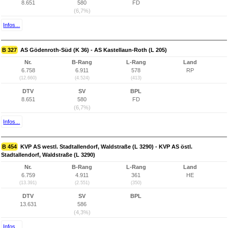
8.651
580
FD
(6,7%)
Infos...
B 327
AS Gödenroth-Süd (K 36) - AS Kastellaun-Roth (L 205)
Nr.
B-Rang
L-Rang
Land
6.758
6.911
578
RP
(12.660)
(4.524)
(413)
DTV
SV
BPL
8.651
580
FD
(6,7%)
Infos...
B 454
KVP AS westl. Stadtallendorf, Waldstraße (L 3290) - KVP AS östl.
Stadtallendorf, Waldstraße (L 3290)
Nr.
B-Rang
L-Rang
Land
6.759
4.911
361
HE
(13.391)
(2.551)
(350)
DTV
SV
BPL
13.631
586
(4,3%)
Infos...