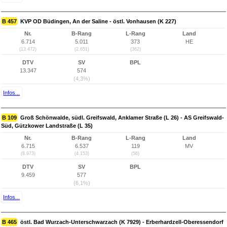
B 457
KVP OD Büdingen, An der Saline - östl. Vonhausen (K 227)
Nr.
B-Rang
L-Rang
Land
6.714
5.011
373
HE
(13.472)
(2.651)
(362)
DTV
SV
BPL
13.347
574
(4,3%)
Infos...
B 109
Groß Schönwalde, südl. Greifswald, Anklamer Straße (L 26) - AS Greifswald-
Süd, Gützkower Landstraße (L 35)
Nr.
B-Rang
L-Rang
Land
6.715
6.537
119
MV
(8.973)
(4.153)
(56)
DTV
SV
BPL
9.459
577
(6,1%)
Infos...
B 465
östl. Bad Wurzach-Unterschwarzach (K 7929) - Erberhardzell-Oberessendorf