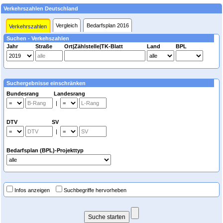
Verkehrszahlen Deutschland
Vergleich
Bedarfsplan 2016
Verkehrszahlen
Suchen - Verkehszahlen
Jahr
Straße
Ort|Zählstelle|TK-Blatt
Land
BPL
Suchergebnisse einschränken
Bundesrang Landesrang
|
DTV SV
|
Bedarfsplan (BPL)-Projekttyp
Infos anzeigen
Suchbegriffe hervorheben