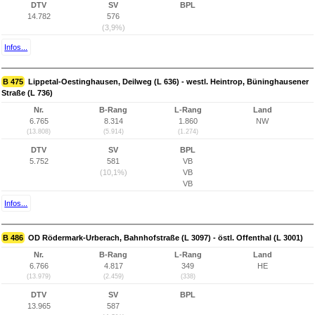
DTV
SV
BPL
14.782
576
(3,9%)
Infos...
B 475
Lippetal-Oestinghausen, Deilweg (L 636) - westl. Heintrop, Büninghausener
Straße (L 736)
Nr.
B-Rang
L-Rang
Land
6.765
8.314
1.860
NW
(13.808)
(5.914)
(1.274)
DTV
SV
BPL
5.752
581
VB
(10,1%)
VB
VB
Infos...
B 486
OD Rödermark-Urberach, Bahnhofstraße (L 3097) - östl. Offenthal (L 3001)
Nr.
B-Rang
L-Rang
Land
6.766
4.817
349
HE
(13.979)
(2.459)
(338)
DTV
SV
BPL
13.965
587