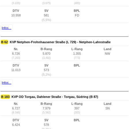
(3.225)
(3.675)
(485)
DTV
SV
BPL
10.558
581
FD
(5,5%)
Infos...
B 62
KVP Netphen-Frohnhausener Straße (L 729) - Netphen-Lahnstraße
Nr.
B-Rang
L-Rang
Land
6.726
5.870
1.355
NW
(7.263)
(3.492)
(773)
DTV
SV
BPL
11.013
573
(5,2%)
Infos...
B 183
KVP OD Torgau, Dahlener Straße - Torgau, Südring (B 87)
Nr.
B-Rang
L-Rang
Land
6.727
7.979
397
SN
(9.596)
(5.582)
(305)
DTV
SV
BPL
6.424
578