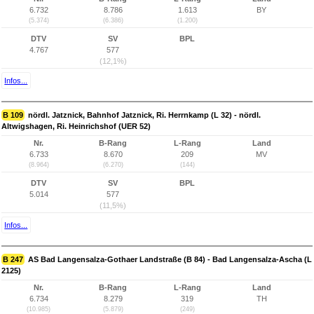
6.732
8.786
1.613
BY
(5.374)
(6.386)
(1.200)
DTV
SV
BPL
4.767
577
(12,1%)
Infos...
B 109
nördl. Jatznick, Bahnhof Jatznick, Ri. Herrnkamp (L 32) - nördl.
Altwigshagen, Ri. Heinrichshof (UER 52)
Nr.
B-Rang
L-Rang
Land
6.733
8.670
209
MV
(8.964)
(6.270)
(144)
DTV
SV
BPL
5.014
577
(11,5%)
Infos...
B 247
AS Bad Langensalza-Gothaer Landstraße (B 84) - Bad Langensalza-Ascha (L
2125)
Nr.
B-Rang
L-Rang
Land
6.734
8.279
319
TH
(10.985)
(5.879)
(249)