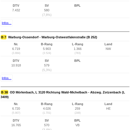
DTV
SV
BPL
7.432
580
(7,8%)
Infos...
B 7
Warburg-Ossendorf - Warburg-Ostwestfalenstraße (B 252)
Nr.
B-Rang
L-Rang
Land
6.719
5.903
1.366
NW
(3.884)
(3.524)
(783)
DTV
SV
BPL
10.918
579
(5,3%)
Infos...
B 38
OD Mörlenbach, L 3120 Richtung Wald-Michelbach - Abzwg. Zotzenbach (L
3409)
Nr.
B-Rang
L-Rang
Land
6.720
4.026
259
HE
(5.907)
(1.701)
(248)
DTV
SV
BPL
16.765
570
VB
(3,4%)