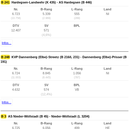
B 241
Hardegsen-Landwehr (K 435) - AS Hardegsen (B 446)
Nr.
B-Rang
L-Rang
Land
6.723
5.339
555
NI
(10.758)
(2.969)
(289)
DTV
SV
BPL
12.407
571
(4,6%)
Infos...
B 248
KVP Dannenberg (Elbe)-Streetz (B 216/L 231) - Dannenberg (Elbe)-Prisser (B
191)
Nr.
B-Rang
L-Rang
Land
6.724
8.845
1.056
NI
(11.003)
(6.445)
(787)
DTV
SV
BPL
4.632
574
VB
(12,4%)
Infos...
B 3
AS Nieder-Wöllstadt (B 45) - Nieder-Wöllstadt (L 3204)
Nr.
B-Rang
L-Rang
Land
6.725
6.056
499
HE