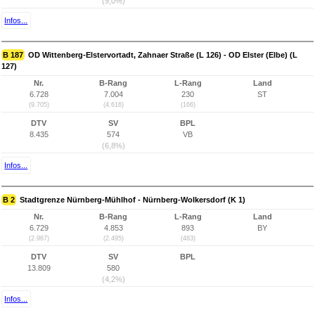
(9,0%)
Infos...
B 187
OD Wittenberg-Elstervortadt, Zahnaer Straße (L 126) - OD Elster (Elbe) (L
127)
Nr.
B-Rang
L-Rang
Land
6.728
7.004
230
ST
(9.705)
(4.616)
(166)
DTV
SV
BPL
8.435
574
VB
(6,8%)
Infos...
B 2
Stadtgrenze Nürnberg-Mühlhof - Nürnberg-Wolkersdorf (K 1)
Nr.
B-Rang
L-Rang
Land
6.729
4.853
893
BY
(2.967)
(2.495)
(483)
DTV
SV
BPL
13.809
580
(4,2%)
Infos...