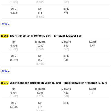
(11.012)
(5.537)
(638)
DTV
SV
BPL
6.513
573
WB
(8,8%)
Infos...
B 265
Brühl (Rheinland)-Heide (L 184) - Erftstadt-Liblarer See
Nr.
B-Rang
L-Rang
Land
6.703
4.032
890
NW
(11.458)
(1.707)
(315)
DTV
SV
BPL
16.749
569
VB
(3,4%)
Infos...
B 270
Waldfischbach-Burgalben-West (L 499) - Thaleischweiler-Fröschen (L 477)
Nr.
B-Rang
L-Rang
Land
6.704
5.095
411
RP
(11.636)
(2.729)
(251)
DTV
SV
BPL
13.115
577
(4,4%)