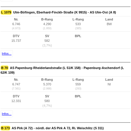
L 1079
Ulm-Böfingen, Eberhard-Finckh-Straße (K 9915) - AS Ulm-Ost (A 8)
Nr.
B-Rang
L-Rang
Land
6.746
4.290
533
BW
(4.973)
(1.950)
(385)
DTV
SV
BPL
15.737
582
(3,7%)
Infos...
B 70
AS Papenburg-Rheiderlandstraße (L 51/K 158) - Papenburg-Aschendorf (L
62/K 109)
Nr.
B-Rang
L-Rang
Land
6.747
5.370
559
NI
(7.561)
(2.998)
(293)
DTV
SV
BPL
12.331
580
(4,7%)
Infos...
B 173
AS Pirk (A 72) - nördl. der AS Pirk A 72, Ri. Weischlitz (S 311)