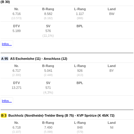
(B 30)
Nr.
B-Rang
L-Rang
Land
6.716
8.582
1.117
BW
(13.573)
(6.182)
(966)
DTV
SV
BPL
5.189
576
(11,1%)
Infos...
A 95
AS Eschenlohe (11) - Anschluss (12)
Nr.
B-Rang
L-Rang
Land
6.717
5.041
926
BY
(2.300)
(2.448)
(413)
DTV
SV
BPL
13.271
571
(4,3%)
Infos...
B 3
Buchholz (Nordheide)-Trelder Berg (B 75) - KVP Sprötze (K 45/K 72)
Nr.
B-Rang
L-Rang
Land
6.718
7.490
848
NI
(3.107)
(5.099)
(579)