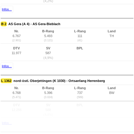
(4,2%)
Infos...
B 2
AS Gera (A 4) - AS Gera-Bieblach
Nr.
B-Rang
L-Rang
Land
6.767
5.493
111
TH
(2.901)
(3.121)
(41)
DTV
SV
BPL
11.977
587
(4,9%)
Infos...
L 1362
nord-östl. Oberjettingen (K 1030) - Ortsanfang Herrenberg
Nr.
B-Rang
L-Rang
Land
6.768
5.396
737
BW
(5.471)
(3.024)
(589)
DTV
SV
BPL
12.256
588
(4,8%)
Infos...