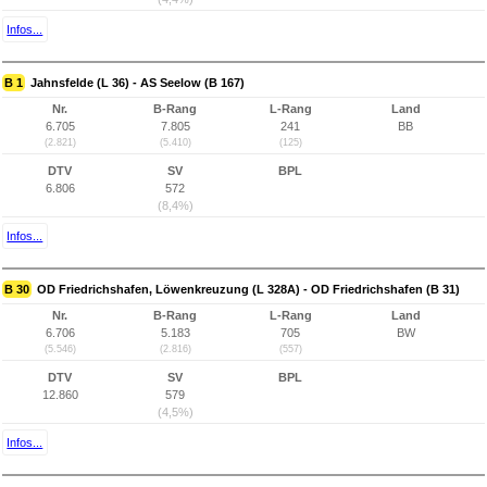
Infos...
B 1
Jahnsfelde (L 36) - AS Seelow (B 167)
Nr.
B-Rang
L-Rang
Land
6.705
7.805
241
BB
(2.821)
(5.410)
(125)
DTV
SV
BPL
6.806
572
(8,4%)
Infos...
B 30
OD Friedrichshafen, Löwenkreuzung (L 328A) - OD Friedrichshafen (B 31)
Nr.
B-Rang
L-Rang
Land
6.706
5.183
705
BW
(5.546)
(2.816)
(557)
DTV
SV
BPL
12.860
579
(4,5%)
Infos...