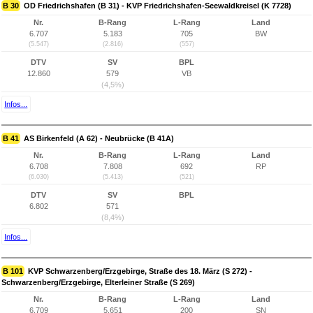
B 30
OD Friedrichshafen (B 31) - KVP Friedrichshafen-Seewaldkreisel (K 7728)
Nr.
B-Rang
L-Rang
Land
6.707
5.183
705
BW
(5.547)
(2.816)
(557)
DTV
SV
BPL
12.860
579
VB
(4,5%)
Infos...
B 41
AS Birkenfeld (A 62) - Neubrücke (B 41A)
Nr.
B-Rang
L-Rang
Land
6.708
7.808
692
RP
(6.030)
(5.413)
(521)
DTV
SV
BPL
6.802
571
(8,4%)
Infos...
B 101
KVP Schwarzenberg/Erzgebirge, Straße des 18. März (S 272) -
Schwarzenberg/Erzgebirge, Elterleiner Straße (S 269)
Nr.
B-Rang
L-Rang
Land
6.709
5.651
200
SN