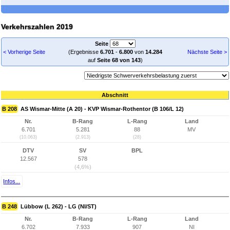
Verkehrszahlen 2019
Seite
< Vorherige Seite
(Ergebnisse
6.701
-
6.800
von
14.284
Nächste Seite >
auf
Seite 68 von 143
)
Abschnitt
B 208
AS Wismar-Mitte (A 20) - KVP Wismar-Rothentor (B 106/L 12)
Nr.
B-Rang
L-Rang
Land
6.701
5.281
88
MV
(10.063)
(2.913)
(28)
DTV
SV
BPL
12.567
578
(4,6%)
Infos...
B 248
Lübbow (L 262) - LG (NI/ST)
Nr.
B-Rang
L-Rang
Land
6.702
7.933
907
NI