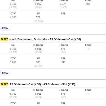
Nr.
B-Rang
L-Rang
Land
6.755
9.052
1.174
BW
(12.568)
(6.651)
(1.023)
DTV
SV
BPL
4.168
579
(13,9%)
Infos...
B 327
westl. Braunshorn, Dorfstraße - AS Gödenroth-Ost (K 36)
Nr.
B-Rang
L-Rang
Land
6.756
6.911
578
RP
(12.658)
(4.524)
(413)
DTV
SV
BPL
8.651
580
FD
(6,7%)
Infos...
B 327
AS Gödenroth-Ost (K 36) - AS Gödenroth-Süd (K 36)
Nr.
B-Rang
L-Rang
Land
6.757
6.911
578
RP
(12.659)
(4.524)
(413)
DTV
SV
BPL