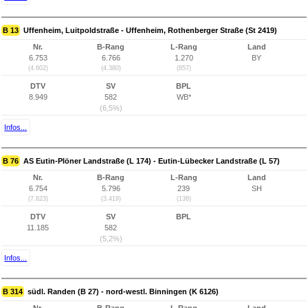
B 13
Uffenheim, Luitpoldstraße - Uffenheim, Rothenberger Straße (St 2419)
Nr.
B-Rang
L-Rang
Land
6.753
6.766
1.270
BY
(4.602)
(4.380)
(857)
DTV
SV
BPL
8.949
582
WB*
(6,5%)
Infos...
B 76
AS Eutin-Plöner Landstraße (L 174) - Eutin-Lübecker Landstraße (L 57)
Nr.
B-Rang
L-Rang
Land
6.754
5.796
239
SH
(7.823)
(3.419)
(138)
DTV
SV
BPL
11.185
582
(5,2%)
Infos...
B 314
südl. Randen (B 27) - nord-westl. Binningen (K 6126)