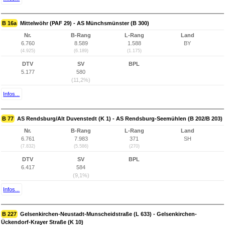
B 16a
Mittelwöhr (PAF 29) - AS Münchsmünster (B 300)
Nr.
B-Rang
L-Rang
Land
6.760
8.589
1.588
BY
(4.925)
(6.189)
(1.175)
DTV
SV
BPL
5.177
580
(11,2%)
Infos...
B 77
AS Rendsburg/Alt Duvenstedt (K 1) - AS Rendsburg-Seemühlen (B 202/B 203)
Nr.
B-Rang
L-Rang
Land
6.761
7.983
371
SH
(7.832)
(5.586)
(270)
DTV
SV
BPL
6.417
584
(9,1%)
Infos...
B 227
Gelsenkirchen-Neustadt-Munscheidstraße (L 633) - Gelsenkirchen-
Ückendorf-Krayer Straße (K 10)