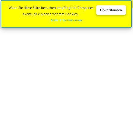
Diese Seite wird nicht mehr aktualisiert.
Zur neuen Seite
Wenn Sie diese Seite besuchen empfängt Ihr Computer
Einverstanden
eventuell ein oder mehrere Cookies.
Mehr Informationen