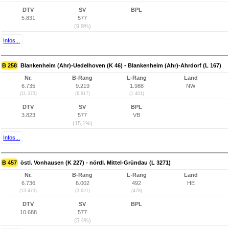
DTV
SV
BPL
5.831
577
(9,9%)
Infos...
B 258
Blankenheim (Ahr)-Uedelhoven (K 46) - Blankenheim (Ahr)-Ahrdorf (L 167)
Nr.
B-Rang
L-Rang
Land
6.735
9.219
1.988
NW
(11.373)
(6.817)
(1.401)
DTV
SV
BPL
3.823
577
VB
(15,1%)
Infos...
B 457
östl. Vonhausen (K 227) - nördl. Mittel-Gründau (L 3271)
Nr.
B-Rang
L-Rang
Land
6.736
6.002
492
HE
(13.473)
(3.621)
(478)
DTV
SV
BPL
10.688
577
(5,4%)