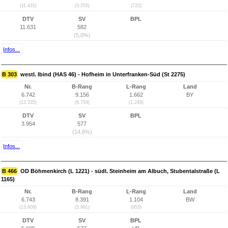
(11.431)
(3.255)
(722)
DTV
SV
BPL
11.631
582
(5,0%)
Infos...
B 303
westl. Ibind (HAS 46) - Hofheim in Unterfranken-Süd (St 2275)
Nr.
B-Rang
L-Rang
Land
6.742
9.156
1.662
BY
(12.335)
(6.754)
(1.249)
DTV
SV
BPL
3.954
577
(14,6%)
Infos...
B 466
OD Böhmenkirch (L 1221) - südl. Steinheim am Albuch, Stubentalstraße (L
1165)
Nr.
B-Rang
L-Rang
Land
6.743
8.391
1.104
BW
(13.609)
(5.991)
(953)
DTV
SV
BPL