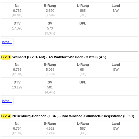
Nr.
B-Rang
L-Rang
Land
6.762
3.890
865
NW
(10.400)
(1.576)
(290)
DTV
SV
BPL
17.378
573
(3,3%)
Infos...
B 291
Walldorf (B 291-Ast) - AS Walldorf/Wiesloch (Ostteil) (A 5)
Nr.
B-Rang
L-Rang
Land
6.763
5.068
684
BW
(12.001)
(2.703)
(536)
DTV
SV
BPL
13.199
581
(4,4%)
Infos...
B 294
Neuenbürg-Dennach (L 340) - Bad Wildbad-Calmbach-Kriegsstraße (L 351)
Nr.
B-Rang
L-Rang
Land
6.764
4.562
587
BW
(12.054)
(2.213)
(439)