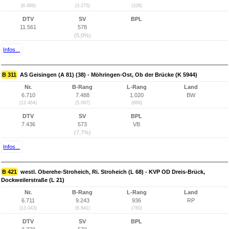
(8.686)
(3.275)
(108)
DTV
SV
BPL
11.561
578
(5,0%)
Infos...
B 311
AS Geisingen (A 81) (38) - Möhringen-Ost, Ob der Brücke (K 5944)
Nr.
B-Rang
L-Rang
Land
6.710
7.488
1.020
BW
(12.464)
(5.097)
(869)
DTV
SV
BPL
7.436
573
VB
(7,7%)
Infos...
B 421
westl. Oberehe-Stroheich, Ri. Stroheich (L 68) - KVP OD Dreis-Brück,
Dockweilerstraße (L 21)
Nr.
B-Rang
L-Rang
Land
6.711
9.243
936
RP
(13.043)
(6.841)
(760)
DTV
SV
BPL