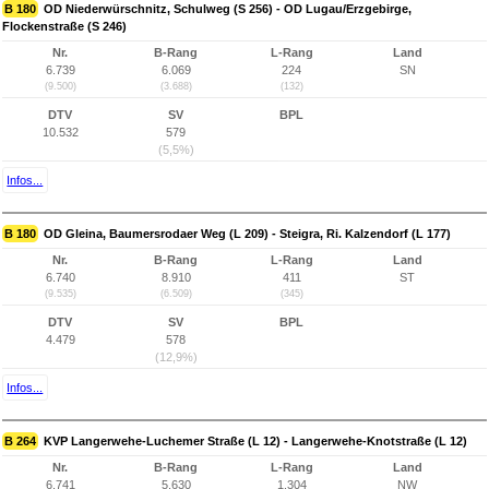
B 180
OD Niederwürschnitz, Schulweg (S 256) - OD Lugau/Erzgebirge,
Flockenstraße (S 246)
Nr.
B-Rang
L-Rang
Land
6.739
6.069
224
SN
(9.500)
(3.688)
(132)
DTV
SV
BPL
10.532
579
(5,5%)
Infos...
B 180
OD Gleina, Baumersrodaer Weg (L 209) - Steigra, Ri. Kalzendorf (L 177)
Nr.
B-Rang
L-Rang
Land
6.740
8.910
411
ST
(9.535)
(6.509)
(345)
DTV
SV
BPL
4.479
578
(12,9%)
Infos...
B 264
KVP Langerwehe-Luchemer Straße (L 12) - Langerwehe-Knotstraße (L 12)
Nr.
B-Rang
L-Rang
Land
6.741
5.630
1.304
NW