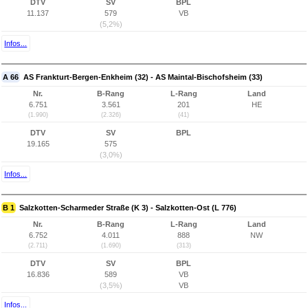
DTV
SV
BPL
11.137
579
VB
(5,2%)
Infos...
A 66
AS Frankturt-Bergen-Enkheim (32) - AS Maintal-Bischofsheim (33)
Nr.
B-Rang
L-Rang
Land
6.751
3.561
201
HE
(1.990)
(2.326)
(41)
DTV
SV
BPL
19.165
575
(3,0%)
Infos...
B 1
Salzkotten-Scharmeder Straße (K 3) - Salzkotten-Ost (L 776)
Nr.
B-Rang
L-Rang
Land
6.752
4.011
888
NW
(2.711)
(1.690)
(313)
DTV
SV
BPL
16.836
589
VB
(3,5%)
VB
Infos...