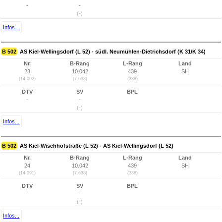
-
-
(-)
Infos...
B 502
AS Kiel-Wellingsdorf (L 52) - südl. Neumühlen-Dietrichsdorf (K 31/K 34)
Nr.
B-Rang
L-Rang
Land
23
10.042
439
SH
(14.092)
(7.638)
(338)
DTV
SV
BPL
-
-
(-)
Infos...
B 502
AS Kiel-Wischhofstraße (L 52) - AS Kiel-Wellingsdorf (L 52)
Nr.
B-Rang
L-Rang
Land
24
10.042
439
SH
(14.091)
(7.638)
(338)
DTV
SV
BPL
-
-
(-)
Infos...