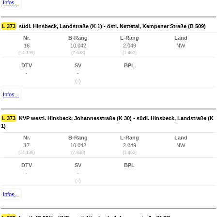
Infos...
L 373
südl. Hinsbeck, Landstraße (K 1) - östl. Nettetal, Kempener Straße (B 509)
Nr.
B-Rang
L-Rang
Land
16
10.042
2.049
NW
(14.139)
(7.638)
(1.462)
DTV
SV
BPL
-
-
(-)
Infos...
L 373
KVP westl. Hinsbeck, Johannesstraße (K 30) - südl. Hinsbeck, Landstraße (K
1)
Nr.
B-Rang
L-Rang
Land
17
10.042
2.049
NW
(14.138)
(7.638)
(1.462)
DTV
SV
BPL
-
-
(-)
Infos...