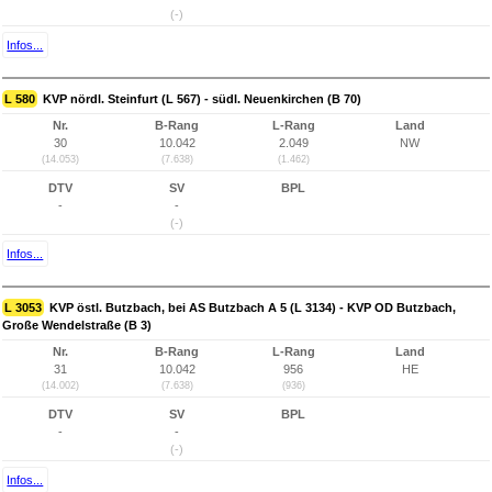
(-)
Infos...
L 580
KVP nördl. Steinfurt (L 567) - südl. Neuenkirchen (B 70)
Nr.
B-Rang
L-Rang
Land
30
10.042
2.049
NW
(14.053)
(7.638)
(1.462)
DTV
SV
BPL
-
-
(-)
Infos...
L 3053
KVP östl. Butzbach, bei AS Butzbach A 5 (L 3134) - KVP OD Butzbach,
Große Wendelstraße (B 3)
Nr.
B-Rang
L-Rang
Land
31
10.042
956
HE
(14.002)
(7.638)
(936)
DTV
SV
BPL
-
-
(-)
Infos...