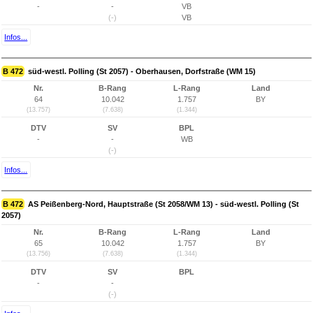
-
-
VB
(-)
VB
Infos...
B 472
süd-westl. Polling (St 2057) - Oberhausen, Dorfstraße (WM 15)
Nr.
B-Rang
L-Rang
Land
64
10.042
1.757
BY
(13.757)
(7.638)
(1.344)
DTV
SV
BPL
-
-
WB
(-)
Infos...
B 472
AS Peißenberg-Nord, Hauptstraße (St 2058/WM 13) - süd-westl. Polling (St
2057)
Nr.
B-Rang
L-Rang
Land
65
10.042
1.757
BY
(13.756)
(7.638)
(1.344)
DTV
SV
BPL
-
-
(-)