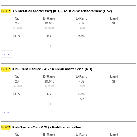
B 502
AS Kiel-Klausdorfer Weg (K 1) - AS Kiel-Wischhofstraße (L 52)
Nr.
B-Rang
L-Rang
Land
25
10.042
439
SH
(14.090)
(7.638)
(338)
DTV
SV
BPL
-
-
(-)
Infos...
B 502
Kiel-Franziusallee - AS Kiel-Klausdorfer Weg (K 1)
Nr.
B-Rang
L-Rang
Land
26
10.042
439
SH
(14.089)
(7.638)
(338)
DTV
SV
BPL
-
-
WB
(-)
Infos...
B 502
Kiel-Garden-Ost (K 21) - Kiel-Franziusallee
Nr.
B-Rang
L-Rang
Land