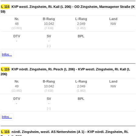
L 115
KVP westl. Zingsheim, Ri. Kall (L 206) - OD Zingsheim, Marmagener Straße (K
59)
Nr.
B-Rang
L-Rang
Land
48
10.042
2.049
NW
(13.893)
(7.638)
(1.462)
DTV
SV
BPL
-
-
(-)
Infos...
L 115
KVP nördl. Zingsheim, Ri. Pesch (L 206) - KVP westl. Zingsheim, Ri. Kall (L
206)
Nr.
B-Rang
L-Rang
Land
49
10.042
2.049
NW
(13.892)
(7.638)
(1.462)
DTV
SV
BPL
-
-
(-)
Infos...
L 115
nördl. Zingsheim, westl. AS Nettersheim (A 1) - KVP nördl. Zingsheim, Ri.