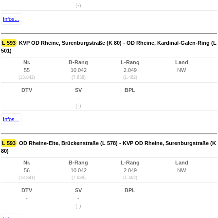
(-)
Infos...
L 593
KVP OD Rheine, Surenburgstraße (K 80) - OD Rheine, Kardinal-Galen-Ring (L
501)
Nr.
B-Rang
L-Rang
Land
55
10.042
2.049
NW
(13.842)
(7.638)
(1.462)
DTV
SV
BPL
-
-
(-)
Infos...
L 593
OD Rheine-Elte, Brückenstraße (L 578) - KVP OD Rheine, Surenburgstraße (K
80)
Nr.
B-Rang
L-Rang
Land
56
10.042
2.049
NW
(13.841)
(7.638)
(1.462)
DTV
SV
BPL
-
-
(-)