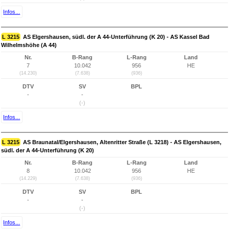
Infos...
L 3215
AS Elgershausen, südl. der A 44-Unterführung (K 20) - AS Kassel Bad
Wilhelmshöhe (A 44)
Nr.
B-Rang
L-Rang
Land
7
10.042
956
HE
(14.230)
(7.638)
(936)
DTV
SV
BPL
-
-
(-)
Infos...
L 3215
AS Braunatal/Elgershausen, Altenritter Straße (L 3218) - AS Elgershausen,
südl. der A 44-Unterführung (K 20)
Nr.
B-Rang
L-Rang
Land
8
10.042
956
HE
(14.229)
(7.638)
(936)
DTV
SV
BPL
-
-
(-)
Infos...