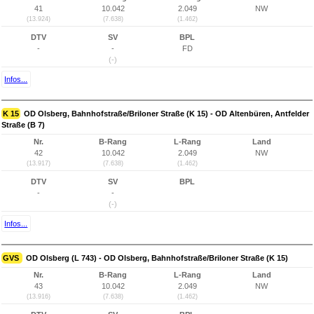
41
10.042
2.049
NW
(13.924)
(7.638)
(1.462)
DTV
SV
BPL
-
-
FD
(-)
Infos...
K 15
OD Olsberg, Bahnhofstraße/Briloner Straße (K 15) - OD Altenbüren, Antfelder
Straße (B 7)
Nr.
B-Rang
L-Rang
Land
42
10.042
2.049
NW
(13.917)
(7.638)
(1.462)
DTV
SV
BPL
-
-
(-)
Infos...
GVS
OD Olsberg (L 743) - OD Olsberg, Bahnhofstraße/Briloner Straße (K 15)
Nr.
B-Rang
L-Rang
Land
43
10.042
2.049
NW
(13.916)
(7.638)
(1.462)