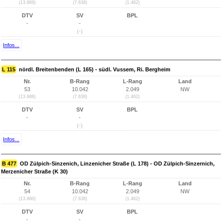
(13.889)
(7.638)
(1.462)
DTV
SV
BPL
-
-
(-)
Infos...
L 115
nördl. Breitenbenden (L 165) - südl. Vussem, Ri. Bergheim
Nr.
B-Rang
L-Rang
Land
53
10.042
2.049
NW
(13.888)
(7.638)
(1.462)
DTV
SV
BPL
-
-
(-)
Infos...
B 477
OD Zülpich-Sinzenich, Linzenicher Straße (L 178) - OD Zülpich-Sinzernich,
Merzenicher Straße (K 30)
Nr.
B-Rang
L-Rang
Land
54
10.042
2.049
NW
(13.880)
(7.638)
(1.462)
DTV
SV
BPL
-
-