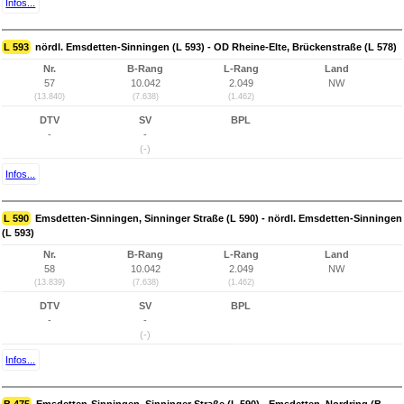
Infos...
L 593
nördl. Emsdetten-Sinningen (L 593) - OD Rheine-Elte, Brückenstraße (L 578)
Nr.
B-Rang
L-Rang
Land
57
10.042
2.049
NW
(13.840)
(7.638)
(1.462)
DTV
SV
BPL
-
-
(-)
Infos...
L 590
Emsdetten-Sinningen, Sinninger Straße (L 590) - nördl. Emsdetten-Sinningen
(L 593)
Nr.
B-Rang
L-Rang
Land
58
10.042
2.049
NW
(13.839)
(7.638)
(1.462)
DTV
SV
BPL
-
-
(-)
Infos...