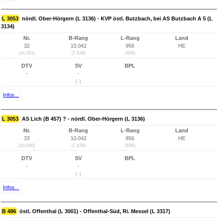
L 3053
nördl. Ober-Hörgern (L 3136) - KVP östl. Butzbach, bei AS Butzbach A 5 (L
3134)
Nr.
B-Rang
L-Rang
Land
32
10.042
956
HE
(14.001)
(7.638)
(936)
DTV
SV
BPL
-
-
(-)
Infos...
L 3053
AS Lich (B 457) ? - nördl. Ober-Hörgern (L 3136)
Nr.
B-Rang
L-Rang
Land
33
10.042
956
HE
(14.000)
(7.638)
(936)
DTV
SV
BPL
-
-
(-)
Infos...
B 486
östl. Offenthal (L 3001) - Offenthal-Süd, Ri. Messel (L 3317)