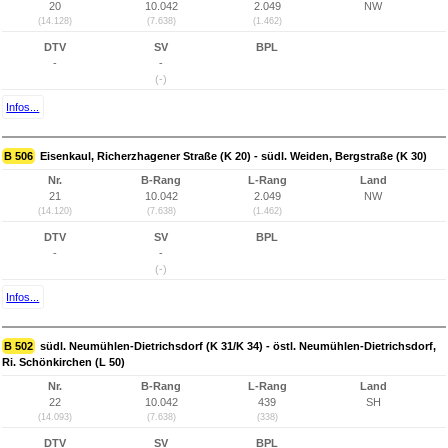
20
10.042
2.049
NW
(14.128)
(7.638)
(1.462)
DTV
SV
BPL
-
-
(-)
Infos...
B 506
Eisenkaul, Richerzhagener Straße (K 20) - südl. Weiden, Bergstraße (K 30)
Nr.
B-Rang
L-Rang
Land
21
10.042
2.049
NW
(14.120)
(7.638)
(1.462)
DTV
SV
BPL
-
-
(-)
Infos...
B 502
südl. Neumühlen-Dietrichsdorf (K 31/K 34) - östl. Neumühlen-Dietrichsdorf,
Ri. Schönkirchen (L 50)
Nr.
B-Rang
L-Rang
Land
22
10.042
439
SH
(14.093)
(7.638)
(338)
DTV
SV
BPL