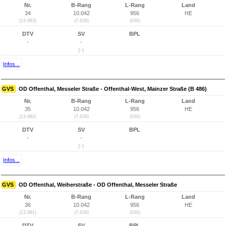
Nr.
B-Rang
L-Rang
Land
34
10.042
956
HE
(13.983)
(7.638)
(936)
DTV
SV
BPL
-
-
(-)
Infos...
GVS
OD Offenthal, Messeler Straße - Offenthal-West, Mainzer Straße (B 486)
Nr.
B-Rang
L-Rang
Land
35
10.042
956
HE
(13.982)
(7.638)
(936)
DTV
SV
BPL
-
-
(-)
Infos...
GVS
OD Offenthal, Weiherstraße - OD Offenthal, Messeler Straße
Nr.
B-Rang
L-Rang
Land
36
10.042
956
HE
(13.981)
(7.638)
(936)
DTV
SV
BPL