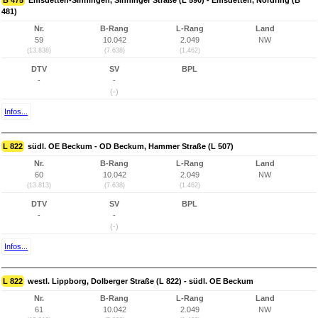
B 475
Emsdetten-Sinningen, Sinninger Straße (L 590) - Emsdetten, Nordring (B
481)
Nr.
B-Rang
L-Rang
Land
59
10.042
2.049
NW
(13.838)
(7.638)
(1.462)
DTV
SV
BPL
-
-
(-)
Infos...
L 822
südl. OE Beckum - OD Beckum, Hammer Straße (L 507)
Nr.
B-Rang
L-Rang
Land
60
10.042
2.049
NW
(13.813)
(7.638)
(1.462)
DTV
SV
BPL
-
-
(-)
Infos...
L 822
westl. Lippborg, Dolberger Straße (L 822) - südl. OE Beckum
Nr.
B-Rang
L-Rang
Land
61
10.042
2.049
NW