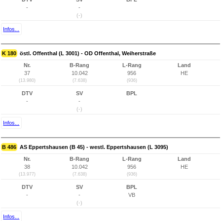
-
-
(-)
Infos...
K 180
östl. Offenthal (L 3001) - OD Offenthal, Weiherstraße
Nr.
B-Rang
L-Rang
Land
37
10.042
956
HE
(13.980)
(7.638)
(936)
DTV
SV
BPL
-
-
(-)
Infos...
B 486
AS Eppertshausen (B 45) - westl. Eppertshausen (L 3095)
Nr.
B-Rang
L-Rang
Land
38
10.042
956
HE
(13.977)
(7.638)
(936)
DTV
SV
BPL
-
-
VB
(-)
Infos...