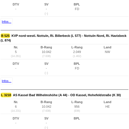
DTV
SV
BPL
-
-
FD
(-)
Infos...
B 525
KVP nord-westl. Nottuln, Ri. Billerbeck (L 577) - Nottuln-Nord, Ri. Havixbeck
(L 874)
Nr.
B-Rang
L-Rang
Land
5
10.042
2.049
NW
(14.261)
(7.638)
(1.462)
DTV
SV
BPL
-
-
FD
(-)
Infos...
L 3218
AS Kassel Bad Wilhelmshöhe (A 44) - OD Kassel, Hohefeldstraße (K 30)
Nr.
B-Rang
L-Rang
Land
6
10.042
956
HE
(14.231)
(7.638)
(936)
DTV
SV
BPL
-
-
(-)