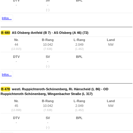
DTV
SV
BPL
-
-
(-)
Infos...
B 480
AS Olsberg-Antfeld (B 7) - AS Olsberg (A 46) (72)
Nr.
B-Rang
L-Rang
Land
44
10.042
2.049
NW
(13.915)
(7.638)
(1.462)
DTV
SV
BPL
-
-
(-)
Infos...
B 478
westl. Ruppichteroth-Schönenberg, Ri. Hänscheid (L 86) - OD
Ruppichteroth-Schönenberg, Wingenbacher Straße (L 317)
Nr.
B-Rang
L-Rang
Land
45
10.042
2.049
NW
(13.898)
(7.638)
(1.462)
DTV
SV
BPL
-
-
(-)