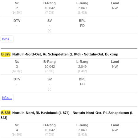
Nr.
B-Rang
L-Rang
Land
2
10.042
2.049
NW
(14.264)
(7.638)
(1.462)
DTV
SV
BPL
-
-
FD
(-)
Infos...
B 525
Nuttuln-Nord-Ost, Ri. Schapdetten (L 843) - Nottuln-Ost, Buxtrup
Nr.
B-Rang
L-Rang
Land
3
10.042
2.049
NW
(14.263)
(7.638)
(1.462)
DTV
SV
BPL
-
-
FD
(-)
Infos...
B 525
Nottuln-Nord, Ri. Havixbeck (L 874) - Nuttuln-Nord-Ost, Ri. Schapdetten (L
843)
Nr.
B-Rang
L-Rang
Land
4
10.042
2.049
NW
(14.262)
(7.638)
(1.462)