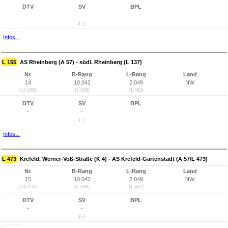
DTV
SV
BPL
-
-
(-)
Infos...
L 155
AS Rheinberg (A 57) - südl. Rheinberg (L 137)
Nr.
B-Rang
L-Rang
Land
14
10.042
2.049
NW
(14.155)
(7.638)
(1.462)
DTV
SV
BPL
-
-
(-)
Infos...
L 473
Krefeld, Werner-Voß-Straße (K 4) - AS Krefeld-Gartenstadt (A 57/L 473)
Nr.
B-Rang
L-Rang
Land
15
10.042
2.049
NW
(14.150)
(7.638)
(1.462)
DTV
SV
BPL
-
-
(-)