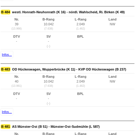
B 484
westl. Honrath-Neuhonrath (K 16) - nördl. Wahlscheid, Ri. Birken (K 49)
Nr.
B-Rang
L-Rang
Land
39
10.042
2.049
NW
(13.966)
(7.638)
(1.462)
DTV
SV
BPL
-
-
(-)
Infos...
B 483
OD Hückeswagen, Wupperbrücke (K 11) - KVP OD Hückeswagen (B 237)
Nr.
B-Rang
L-Rang
Land
40
10.042
2.049
NW
(13.961)
(7.638)
(1.462)
DTV
SV
BPL
-
-
(-)
Infos...
B 481
AS Münster-Ost (B 51) - Münster-Ost-Sudmühle (L 587)
Nr.
B-Rang
L-Rang
Land