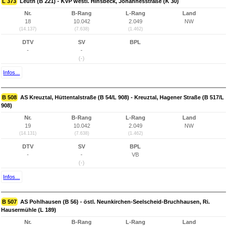
L 373
Leuth (B 221) - KVP westl. Hinsbeck, Johannesstraße (K 30)
Nr.
B-Rang
L-Rang
Land
18
10.042
2.049
NW
(14.137)
(7.638)
(1.462)
DTV
SV
BPL
-
-
(-)
Infos...
B 508
AS Kreuztal, Hüttentalstraße (B 54/L 908) - Kreuztal, Hagener Straße (B 517/L
908)
Nr.
B-Rang
L-Rang
Land
19
10.042
2.049
NW
(14.131)
(7.638)
(1.462)
DTV
SV
BPL
-
-
VB
(-)
Infos...
B 507
AS Pohlhausen (B 56) - östl. Neunkirchen-Seelscheid-Bruchhausen, Ri.
Hausermühle (L 189)
Nr.
B-Rang
L-Rang
Land