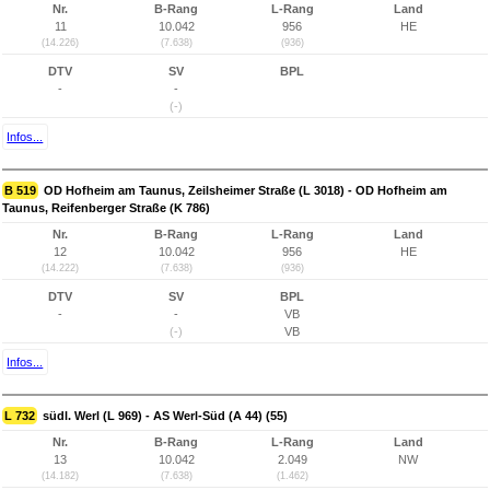
Nr.
B-Rang
L-Rang
Land
11
10.042
956
HE
(14.226)
(7.638)
(936)
DTV
SV
BPL
-
-
(-)
Infos...
B 519
OD Hofheim am Taunus, Zeilsheimer Straße (L 3018) - OD Hofheim am
Taunus, Reifenberger Straße (K 786)
Nr.
B-Rang
L-Rang
Land
12
10.042
956
HE
(14.222)
(7.638)
(936)
DTV
SV
BPL
-
-
VB
(-)
VB
Infos...
L 732
südl. Werl (L 969) - AS Werl-Süd (A 44) (55)
Nr.
B-Rang
L-Rang
Land
13
10.042
2.049
NW
(14.182)
(7.638)
(1.462)