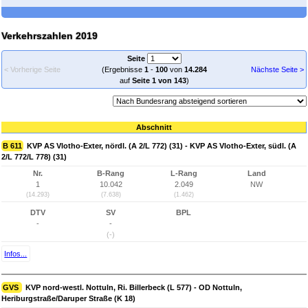
Verkehrszahlen 2019
Seite
< Vorherige Seite
(Ergebnisse
1
-
100
von
14.284
Nächste Seite >
auf
Seite 1 von 143
)
Abschnitt
B 611
KVP AS Vlotho-Exter, nördl. (A 2/L 772) (31) - KVP AS Vlotho-Exter, südl. (A
2/L 772/L 778) (31)
Nr.
B-Rang
L-Rang
Land
1
10.042
2.049
NW
(14.293)
(7.638)
(1.462)
DTV
SV
BPL
-
-
(-)
Infos...
GVS
KVP nord-westl. Nottuln, Ri. Billerbeck (L 577) - OD Nottuln,
Heriburgstraße/Daruper Straße (K 18)