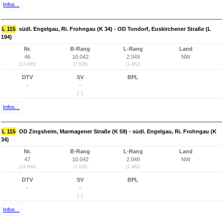
Infos...
L 115
südl. Engelgau, Ri. Frohngau (K 34) - OD Tondorf, Euskirchener Straße (L
194)
Nr.
B-Rang
L-Rang
Land
46
10.042
2.049
NW
(13.895)
(7.638)
(1.462)
DTV
SV
BPL
-
-
(-)
Infos...
L 115
OD Zingsheim, Marmagener Straße (K 59) - südl. Engelgau, Ri. Frohngau (K
34)
Nr.
B-Rang
L-Rang
Land
47
10.042
2.049
NW
(13.894)
(7.638)
(1.462)
DTV
SV
BPL
-
-
(-)
Infos...