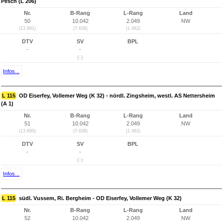
Pesch (L 206)
Nr.
B-Rang
L-Rang
Land
50
10.042
2.049
NW
(13.891)
(7.638)
(1.462)
DTV
SV
BPL
-
-
(-)
Infos...
L 115
OD Eiserfey, Vollemer Weg (K 32) - nördl. Zingsheim, westl. AS Nettersheim
(A 1)
Nr.
B-Rang
L-Rang
Land
51
10.042
2.049
NW
(13.890)
(7.638)
(1.462)
DTV
SV
BPL
-
-
(-)
Infos...
L 115
südl. Vussem, Ri. Bergheim - OD Eiserfey, Vollemer Weg (K 32)
Nr.
B-Rang
L-Rang
Land
52
10.042
2.049
NW