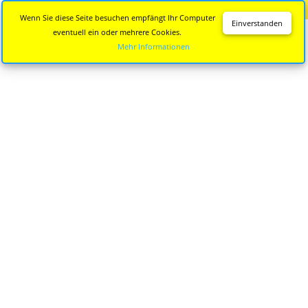
Diese Seite wird nicht mehr aktualisiert.
Zur neuen Seite
Wenn Sie diese Seite besuchen empfängt Ihr Computer
Einverstanden
eventuell ein oder mehrere Cookies.
Mehr Informationen