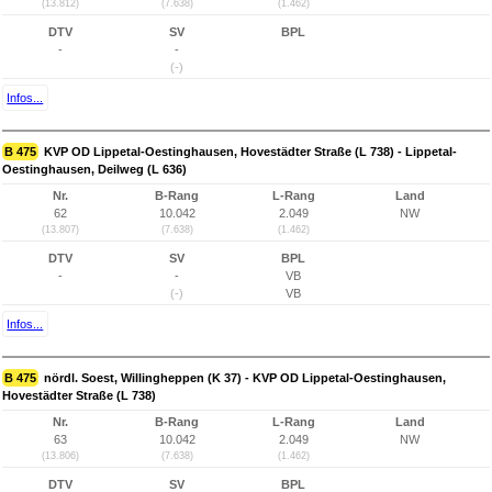
(13.812)
(7.638)
(1.462)
DTV
SV
BPL
-
-
(-)
Infos...
B 475
KVP OD Lippetal-Oestinghausen, Hovestädter Straße (L 738) - Lippetal-
Oestinghausen, Deilweg (L 636)
Nr.
B-Rang
L-Rang
Land
62
10.042
2.049
NW
(13.807)
(7.638)
(1.462)
DTV
SV
BPL
-
-
VB
(-)
VB
Infos...
B 475
nördl. Soest, Willingheppen (K 37) - KVP OD Lippetal-Oestinghausen,
Hovestädter Straße (L 738)
Nr.
B-Rang
L-Rang
Land
63
10.042
2.049
NW
(13.806)
(7.638)
(1.462)
DTV
SV
BPL