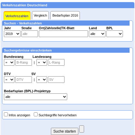
Verkehrszahlen Deutschland
Vergleich
Bedarfsplan 2016
Verkehrszahlen
Suchen - Verkehszahlen
Jahr
Straße
Ort|Zählstelle|TK-Blatt
Land
BPL
Suchergebnisse einschränken
Bundesrang Landesrang
|
DTV SV
|
Bedarfsplan (BPL)-Projekttyp
Infos anzeigen
Suchbegriffe hervorheben