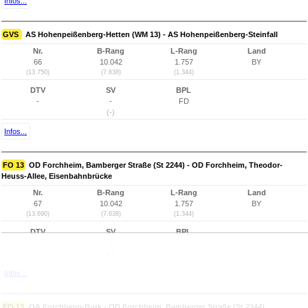
Infos...
GVS
AS Hohenpeißenberg-Hetten (WM 13) - AS Hohenpeißenberg-Steinfall
Nr.
B-Rang
L-Rang
Land
66
10.042
1.757
BY
(13.750)
(7.638)
(1.344)
DTV
SV
BPL
-
-
FD
(-)
Infos...
FO 13
OD Forchheim, Bamberger Straße (St 2244) - OD Forchheim, Theodor-
Heuss-Allee, Eisenbahnbrücke
Nr.
B-Rang
L-Rang
Land
67
10.042
1.757
BY
(13.690)
(7.638)
(1.344)
DTV
SV
BPL
-
-
(-)
Infos...
FO 13
OA Forchheim-Burk - OD Forchheim, Bamberger Straße (St 2244)