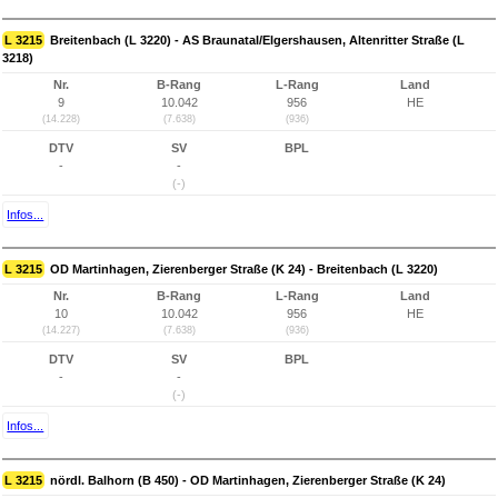
L 3215
Breitenbach (L 3220) - AS Braunatal/Elgershausen, Altenritter Straße (L
3218)
Nr.
B-Rang
L-Rang
Land
9
10.042
956
HE
(14.228)
(7.638)
(936)
DTV
SV
BPL
-
-
(-)
Infos...
L 3215
OD Martinhagen, Zierenberger Straße (K 24) - Breitenbach (L 3220)
Nr.
B-Rang
L-Rang
Land
10
10.042
956
HE
(14.227)
(7.638)
(936)
DTV
SV
BPL
-
-
(-)
Infos...
L 3215
nördl. Balhorn (B 450) - OD Martinhagen, Zierenberger Straße (K 24)