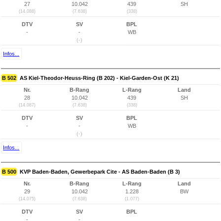
27
10.042
439
SH
(14.088)
(7.638)
(338)
DTV
SV
BPL
-
-
WB
(-)
Infos...
B 502
AS Kiel-Theodor-Heuss-Ring (B 202) - Kiel-Garden-Ost (K 21)
Nr.
B-Rang
L-Rang
Land
28
10.042
439
SH
(14.087)
(7.638)
(338)
DTV
SV
BPL
-
-
WB
(-)
Infos...
B 500
KVP Baden-Baden, Gewerbepark Cite - AS Baden-Baden (B 3)
Nr.
B-Rang
L-Rang
Land
29
10.042
1.228
BW
(14.075)
(7.638)
(1.077)
DTV
SV
BPL
-
-