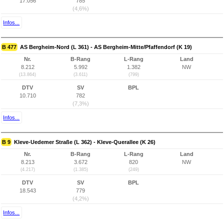
17.056
785
(4,6%)
Infos...
B 477
AS Bergheim-Nord (L 361) - AS Bergheim-Mitte/Pfaffendorf (K 19)
Nr.
B-Rang
L-Rang
Land
8.212
5.992
1.382
NW
(13.864)
(3.611)
(799)
DTV
SV
BPL
10.710
782
(7,3%)
Infos...
B 9
Kleve-Uedemer Straße (L 362) - Kleve-Querallee (K 26)
Nr.
B-Rang
L-Rang
Land
8.213
3.672
820
NW
(4.217)
(1.385)
(249)
DTV
SV
BPL
18.543
779
(4,2%)
Infos...