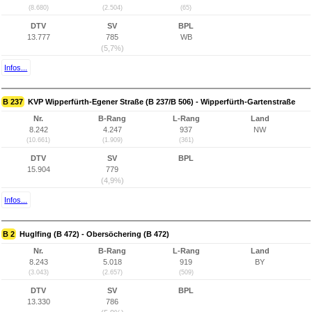
(8.680)
(2.504)
(65)
DTV
SV
BPL
13.777
785
WB
(5,7%)
Infos...
B 237
KVP Wipperfürth-Egener Straße (B 237/B 506) - Wipperfürth-Gartenstraße
Nr.
B-Rang
L-Rang
Land
8.242
4.247
937
NW
(10.661)
(1.909)
(361)
DTV
SV
BPL
15.904
779
(4,9%)
Infos...
B 2
Huglfing (B 472) - Obersöchering (B 472)
Nr.
B-Rang
L-Rang
Land
8.243
5.018
919
BY
(3.043)
(2.657)
(509)
DTV
SV
BPL
13.330
786