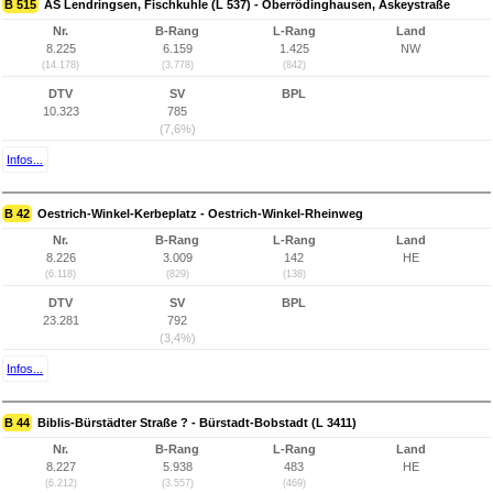
B 515
AS Lendringsen, Fischkuhle (L 537) - Oberrödinghausen, Askeystraße
Nr.
B-Rang
L-Rang
Land
8.225
6.159
1.425
NW
(14.178)
(3.778)
(842)
DTV
SV
BPL
10.323
785
(7,6%)
Infos...
B 42
Oestrich-Winkel-Kerbeplatz - Oestrich-Winkel-Rheinweg
Nr.
B-Rang
L-Rang
Land
8.226
3.009
142
HE
(6.118)
(829)
(138)
DTV
SV
BPL
23.281
792
(3,4%)
Infos...
B 44
Biblis-Bürstädter Straße ? - Bürstadt-Bobstadt (L 3411)
Nr.
B-Rang
L-Rang
Land
8.227
5.938
483
HE
(6.212)
(3.557)
(469)