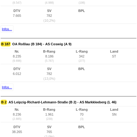
(9.547)
(4.988)
(198)
DTV
SV
BPL
7.665
782
(10,2%)
Infos...
B 187
OA Roßlau (B 184) - AS Coswig (A 9)
Nr.
B-Rang
L-Rang
Land
8.235
8.186
342
ST
(9.696)
(5.787)
(277)
DTV
SV
BPL
6.012
782
(13,0%)
Infos...
B 2
AS Leipzig-Richard-Lehmann-Straße (B 2) - AS Markkleeberg (L 46)
Nr.
B-Rang
L-Rang
Land
8.236
1.961
70
SN
(2.885)
(239)
(3)
DTV
SV
BPL
38.265
765
(2,0%)