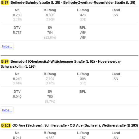
B 87
Beilrode-Bahnhofstraße (L 25) - Beilrode-Zwethau-Rosenfelder Straße (L 25)
Nr.
B-Rang
L-Rang
Land
8.239
8.306
423
SN
(8.178)
(5.906)
(331)
DTV
SV
BPL
5.767
784
WB*
(13,6%)
WB*
Infos...
B 97
Bernsdorf (Oberlausitz)-Wittichenauer Straße (L 92) - Hoyerswerda-
Schwarzkollm (L 198)
Nr.
B-Rang
L-Rang
Land
8.240
7.194
308
SN
(8.619)
(4.805)
(216)
DTV
SV
BPL
8.040
780
(9,7%)
Infos...
B 101
OD Aue (Sachsen), Schillerstraße - OD Aue (Sachsen), Wettinerstraße (B 283)
Nr.
B-Rang
L-Rang
Land
8.241
4.862
157
SN