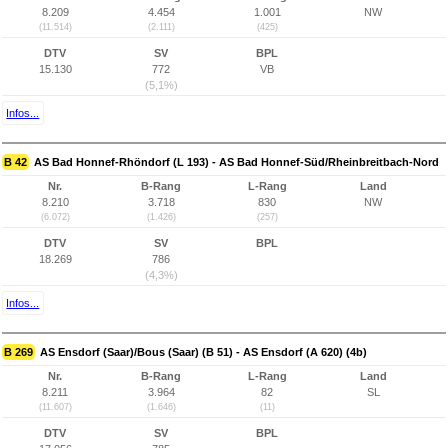
8.209
4.454
1.001
NW
(11.514)
(2.111)
(425)
DTV
SV
BPL
15.130
772
VB
(5,1%)
Infos...
B 42
AS Bad Honnef-Rhöndorf (L 193) - AS Bad Honnef-Süd/Rheinbreitbach-Nord
Nr.
B-Rang
L-Rang
Land
8.210
3.718
830
NW
(6.072)
(1.426)
(257)
DTV
SV
BPL
18.269
786
(4,3%)
Infos...
B 269
AS Ensdorf (Saar)/Bous (Saar) (B 51) - AS Ensdorf (A 620) (4b)
Nr.
B-Rang
L-Rang
Land
8.211
3.964
82
SL
(11.607)
(1.646)
(11)
DTV
SV
BPL