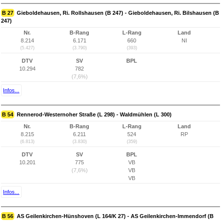
B 27
Gieboldehausen, Ri. Rollshausen (B 247) - Gieboldehausen, Ri. Bilshausen (B
247)
Nr.
B-Rang
L-Rang
Land
8.214
6.171
660
NI
(5.427)
(3.790)
(393)
DTV
SV
BPL
10.294
782
(7,6%)
Infos...
B 54
Rennerod-Westernoher Straße (L 298) - Waldmühlen (L 300)
Nr.
B-Rang
L-Rang
Land
8.215
6.211
524
RP
(6.813)
(3.830)
(359)
DTV
SV
BPL
10.201
775
VB
(7,6%)
VB
VB
Infos...
B 56
AS Geilenkirchen-Hünshoven (L 164/K 27) - AS Geilenkirchen-Immendorf (B