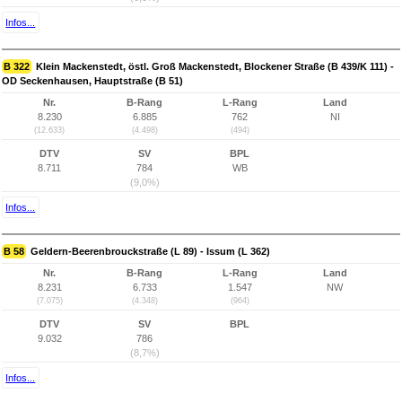
Infos...
B 322
Klein Mackenstedt, östl. Groß Mackenstedt, Blockener Straße (B 439/K 111) -
OD Seckenhausen, Hauptstraße (B 51)
Nr.
B-Rang
L-Rang
Land
8.230
6.885
762
NI
(12.633)
(4.498)
(494)
DTV
SV
BPL
8.711
784
WB
(9,0%)
Infos...
B 58
Geldern-Beerenbrouckstraße (L 89) - Issum (L 362)
Nr.
B-Rang
L-Rang
Land
8.231
6.733
1.547
NW
(7.075)
(4.348)
(964)
DTV
SV
BPL
9.032
786
(8,7%)
Infos...