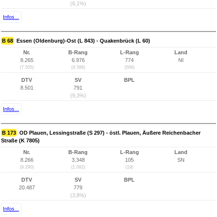
(6,1%)
Infos...
B 68
Essen (Oldenburg)-Ost (L 843) - Quakenbrück (L 60)
Nr.
B-Rang
L-Rang
Land
8.265
6.976
774
NI
(7.505)
(4.588)
(506)
DTV
SV
BPL
8.501
791
(9,3%)
Infos...
B 173
OD Plauen, Lessingstraße (S 297) - östl. Plauen, Äußere Reichenbacher
Straße (K 7805)
Nr.
B-Rang
L-Rang
Land
8.266
3.348
105
SN
(9.290)
(1.092)
(19)
DTV
SV
BPL
20.487
779
(3,8%)
Infos...