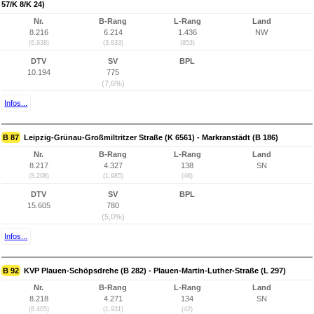
57/K 8/K 24)
Nr.
B-Rang
L-Rang
Land
8.216
6.214
1.436
NW
(6.938)
(3.833)
(853)
DTV
SV
BPL
10.194
775
(7,6%)
Infos...
B 87
Leipzig-Grünau-Großmiltritzer Straße (K 6561) - Markranstädt (B 186)
Nr.
B-Rang
L-Rang
Land
8.217
4.327
138
SN
(8.208)
(1.985)
(46)
DTV
SV
BPL
15.605
780
(5,0%)
Infos...
B 92
KVP Plauen-Schöpsdrehe (B 282) - Plauen-Martin-Luther-Straße (L 297)
Nr.
B-Rang
L-Rang
Land
8.218
4.271
134
SN
(8.405)
(1.931)
(42)