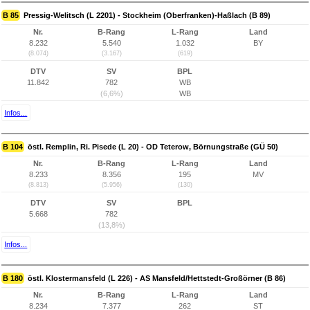
B 85
Pressig-Welitsch (L 2201) - Stockheim (Oberfranken)-Haßlach (B 89)
Nr.
B-Rang
L-Rang
Land
8.232
5.540
1.032
BY
(8.074)
(3.167)
(619)
DTV
SV
BPL
11.842
782
WB
(6,6%)
WB
Infos...
B 104
östl. Remplin, Ri. Pisede (L 20) - OD Teterow, Börnungstraße (GÜ 50)
Nr.
B-Rang
L-Rang
Land
8.233
8.356
195
MV
(8.813)
(5.956)
(130)
DTV
SV
BPL
5.668
782
(13,8%)
Infos...
B 180
östl. Klostermansfeld (L 226) - AS Mansfeld/Hettstedt-Großörner (B 86)
Nr.
B-Rang
L-Rang
Land
8.234
7.377
262
ST