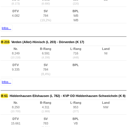
(8.173)
(6.690)
(220)
DTV
SV
BPL
4.082
784
WB
(19,2%)
WB
Infos...
B 215
Verden (Aller)-Hönisch (L 203) - Dörverden (K 17)
Nr.
B-Rang
L-Rang
Land
8.249
6.591
716
NI
(10.218)
(4.206)
(448)
DTV
SV
BPL
9.335
784
(8,4%)
Infos...
B 61
Hiddenhausen-Eilshausen (L 782) - KVP OD Hiddenhausen-Schweicheln (K 8)
Nr.
B-Rang
L-Rang
Land
8.250
4.311
953
NW
(10.700)
(1.969)
(377)
DTV
SV
BPL
15.661
783
VB