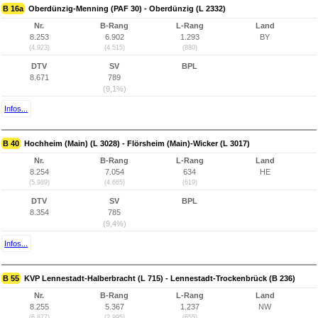
B 16a
Oberdünzig-Menning (PAF 30) - Oberdünzig (L 2332)
Nr.
B-Rang
L-Rang
Land
8.253
6.902
1.293
BY
(4.923)
(4.515)
(880)
DTV
SV
BPL
8.671
789
(9,1%)
Infos...
B 40
Hochheim (Main) (L 3028) - Flörsheim (Main)-Wicker (L 3017)
Nr.
B-Rang
L-Rang
Land
8.254
7.054
634
HE
(5.989)
(4.665)
(619)
DTV
SV
BPL
8.354
785
(9,4%)
Infos...
B 55
KVP Lennestadt-Halberbracht (L 715) - Lennestadt-Trockenbrück (B 236)
Nr.
B-Rang
L-Rang
Land
8.255
5.367
1.237
NW
(6.877)
(2.995)
(655)