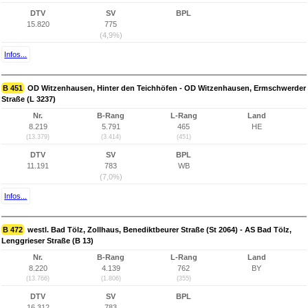
DTV
SV
BPL
15.820
775
(4,9%)
Infos...
B 451
OD Witzenhausen, Hinter den Teichhöfen - OD Witzenhausen, Ermschwerder
Straße (L 3237)
Nr.
B-Rang
L-Rang
Land
8.219
5.791
465
HE
(13.379)
(3.414)
(451)
DTV
SV
BPL
11.191
783
WB
(7,0%)
Infos...
B 472
westl. Bad Tölz, Zollhaus, Benediktbeurer Straße (St 2064) - AS Bad Tölz,
Lenggrieser Straße (B 13)
Nr.
B-Rang
L-Rang
Land
8.220
4.139
762
BY
(13.766)
(1.806)
(355)
DTV
SV
BPL
16.312
783