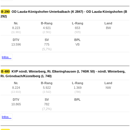
B 290
OD Lauda-Königshofen-Unterbalbach (K 2847) - OD Lauda-Königshofen (B
292)
Nr.
B-Rang
L-Rang
Land
8.223
4.921
653
BW
(11.991)
(2.561)
(505)
DTV
SV
BPL
13.596
775
VB
(5,7%)
Infos...
B 480
KVP nördl. Winterberg, Ri. Elkeringhausen (L 740/K 50) - nördl. Winterberg,
Ri. Grönebach/Küstelberg (L 740)
Nr.
B-Rang
L-Rang
Land
8.224
5.922
1.369
NW
(13.910)
(3.542)
(786)
DTV
SV
BPL
10.865
782
(7,2%)
Infos...