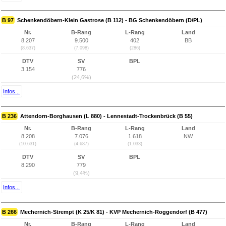
B 97
Schenkendöbern-Klein Gastrose (B 112) - BG Schenkendöbern (D/PL)
Nr.
B-Rang
L-Rang
Land
8.207
9.500
402
BB
(8.637)
(7.098)
(286)
DTV
SV
BPL
3.154
776
(24,6%)
Infos...
B 236
Attendorn-Borghausen (L 880) - Lennestadt-Trockenbrück (B 55)
Nr.
B-Rang
L-Rang
Land
8.208
7.076
1.618
NW
(10.631)
(4.687)
(1.033)
DTV
SV
BPL
8.290
779
(9,4%)
Infos...
B 266
Mechernich-Strempt (K 25/K 81) - KVP Mechernich-Roggendorf (B 477)
Nr.
B-Rang
L-Rang
Land