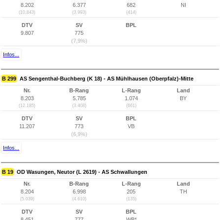
8.202
6.377
682
NI
(10.843)
(3.993)
(414)
DTV
SV
BPL
9.807
775
(7,9%)
Infos...
B 299
AS Sengenthal-Buchberg (K 18) - AS Mühlhausen (Oberpfalz)-Mitte
Nr.
B-Rang
L-Rang
Land
8.203
5.785
1.074
BY
(12.185)
(3.408)
(661)
DTV
SV
BPL
11.207
773
VB
(6,9%)
Infos...
B 19
OD Wasungen, Neutor (L 2619) - AS Schwallungen
Nr.
B-Rang
L-Rang
Land
8.204
6.998
205
TH
(5.039)
(4.610)
(135)
DTV
SV
BPL
8.451
777
WB*