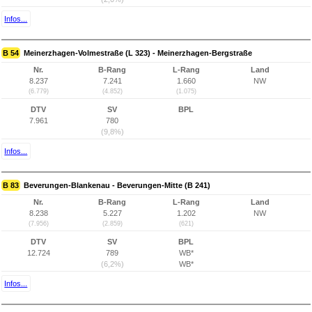
Infos...
B 54
Meinerzhagen-Volmestraße (L 323) - Meinerzhagen-Bergstraße
Nr.
B-Rang
L-Rang
Land
8.237
7.241
1.660
NW
(6.779)
(4.852)
(1.075)
DTV
SV
BPL
7.961
780
(9,8%)
Infos...
B 83
Beverungen-Blankenau - Beverungen-Mitte (B 241)
Nr.
B-Rang
L-Rang
Land
8.238
5.227
1.202
NW
(7.956)
(2.859)
(621)
DTV
SV
BPL
12.724
789
WB*
(6,2%)
WB*
Infos...