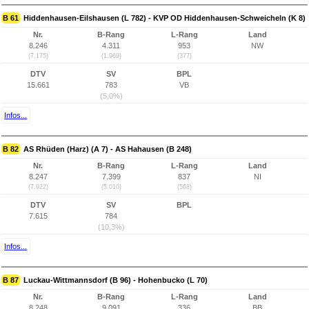
B 61
Hiddenhausen-Eilshausen (L 782) - KVP OD Hiddenhausen-Schweicheln (K 8)
Nr.
B-Rang
L-Rang
Land
8.246
4.311
953
NW
(7.175)
(1.969)
(377)
DTV
SV
BPL
15.661
783
VB
(5,0%)
Infos...
B 82
AS Rhüden (Harz) (A 7) - AS Hahausen (B 248)
Nr.
B-Rang
L-Rang
Land
8.247
7.399
837
NI
(7.922)
(5.010)
(568)
DTV
SV
BPL
7.615
784
(10,3%)
Infos...
B 87
Luckau-Wittmannsdorf (B 96) - Hohenbucko (L 70)
Nr.
B-Rang
L-Rang
Land
8.248
9.091
336
BB