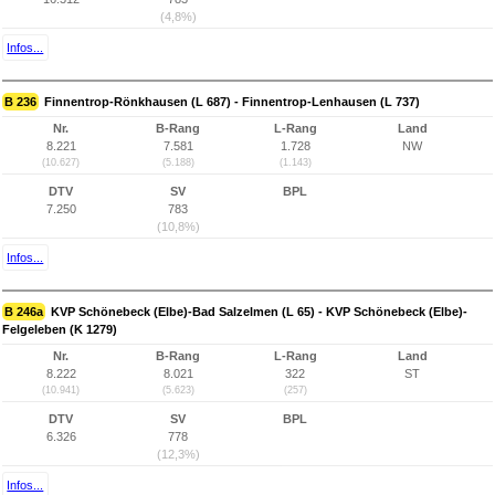
(4,8%)
Infos...
B 236
Finnentrop-Rönkhausen (L 687) - Finnentrop-Lenhausen (L 737)
Nr.
B-Rang
L-Rang
Land
8.221
7.581
1.728
NW
(10.627)
(5.188)
(1.143)
DTV
SV
BPL
7.250
783
(10,8%)
Infos...
B 246a
KVP Schönebeck (Elbe)-Bad Salzelmen (L 65) - KVP Schönebeck (Elbe)-
Felgeleben (K 1279)
Nr.
B-Rang
L-Rang
Land
8.222
8.021
322
ST
(10.941)
(5.623)
(257)
DTV
SV
BPL
6.326
778
(12,3%)
Infos...