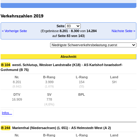
Verkehrszahlen 2019
Seite
< Vorherige Seite
(Ergebnisse
8.201
-
8.300
von
14.284
Nächste Seite >
auf
Seite 83 von 143
)
Abschnitt
B 104
westl. Schlutup, Wesloer Landstraße (K18) - AS Karlshof-Israelsdorf-
Gothmund (B 75)
Nr.
B-Rang
L-Rang
Land
8.201
3.999
154
SH
(8.842)
(1.679)
(55)
DTV
SV
BPL
16.909
778
(4,6%)
Infos...
B 244
Marienthal (Niedersachsen) (L 651) - AS Helmstedt-West (A 2)
Nr.
B-Rang
L-Rang
Land