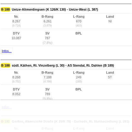
B 188
Uetze-Altmerdingsen (K 126/K 130) - Uetze-West (L 387)
Nr.
B-Rang
L-Rang
Land
8.267
6.261
670
NI
(9.724)
(3.879)
(403)
DTV
SV
BPL
10.087
787
(7,8%)
Infos...
B 188
südl. Käthen, Ri. Vinzelberg (L 30) - AS Stendal, Ri. Dahlen (B 189)
Nr.
B-Rang
L-Rang
Land
8.268
7.188
249
ST
(9.752)
(4.799)
(185)
DTV
SV
BPL
8.052
789
(9,8%)
Infos...
B 191
Garßen, Alvernsche Straße (K 29/K 78) - Eschede, Ri. Marinesiedlung (L 281)
Nr.
B-Rang
L-Rang
Land