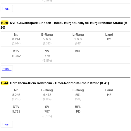
(5,9%)
Infos...
B 20
KVP Gewerbepark Lindach - nördl. Burghausen, AS Burgkirchener Straße (B
20)
Nr.
B-Rang
L-Rang
Land
8.244
5.689
1.059
BY
(5.074)
(3.313)
(646)
DTV
SV
BPL
11.452
779
(6,8%)
Infos...
B 44
Gernsheim-Klein Rohrheim - Groß-Rohrheim-Rheinstraße (K 41)
Nr.
B-Rang
L-Rang
Land
8.245
6.418
551
HE
(6.207)
(4.034)
(536)
DTV
SV
BPL
9.719
787
FD
(8,1%)
Infos...