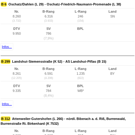
B 6
Oschatz/Dahlen (L 29) - Oschatz-Friedrich-Naumann-Promenade (L 38)
Nr.
B-Rang
L-Rang
Land
8.260
6.316
246
SN
(3.732)
(3.933)
(154)
DTV
SV
BPL
9.950
786
(7,9%)
Infos...
B 299
Landshut-Siemensstraße (K 52) - AS Landshut-Piflas (B 15)
Nr.
B-Rang
L-Rang
Land
8.261
6.591
1.235
BY
(12.205)
(4.206)
(822)
DTV
SV
BPL
9.335
784
WB*
(8,4%)
Infos...
B 312
Attenweiler-Gutershofen (L 266) - nördl. Biberach a. d. Riß, Burrenwald,
Burrenstraße Ri. Birkenhard (K 7532)
Nr.
B-Rang
L-Rang
Land