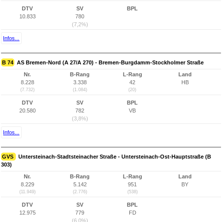
DTV
SV
BPL
10.833
780
(7,2%)
Infos...
B 74
AS Bremen-Nord (A 27/A 270) - Bremen-Burgdamm-Stockholmer Straße
Nr.
B-Rang
L-Rang
Land
8.228
3.338
42
HB
(7.732)
(1.084)
(20)
DTV
SV
BPL
20.580
782
VB
(3,8%)
Infos...
GVS
Untersteinach-Stadtsteinacher Straße - Untersteinach-Ost-Hauptstraße (B
303)
Nr.
B-Rang
L-Rang
Land
8.229
5.142
951
BY
(11.949)
(2.776)
(538)
DTV
SV
BPL
12.975
779
FD
(6,0%)