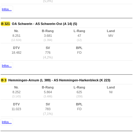
(5,0%)
Infos...
B 321
OA Schwerin - AS Schwerin-Ost (A 14) (5)
Nr.
B-Rang
L-Rang
Land
8.251
3.681
47
MV
(12.624)
(1.394)
(12)
DTV
SV
BPL
18.482
776
FD
(4,2%)
Infos...
B 3
Hemmingen-Arnum (L 389) - AS Hemmingen-Harkenbleck (K 223)
Nr.
B-Rang
L-Rang
Land
8.252
5.864
625
NI
(3.145)
(3.486)
(358)
DTV
SV
BPL
11.023
783
FD
(7,1%)
Infos...