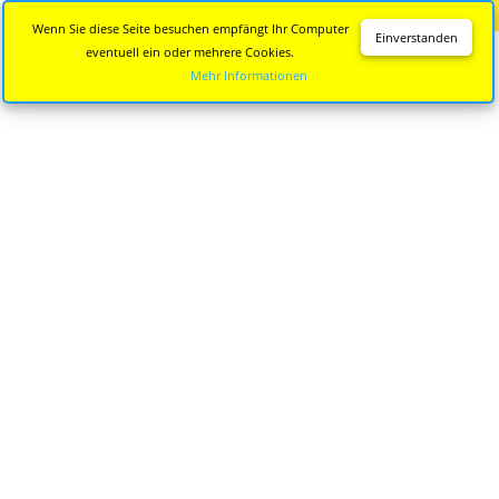
Diese Seite wird nicht mehr aktualisiert.
Zur neuen Seite
Wenn Sie diese Seite besuchen empfängt Ihr Computer
Einverstanden
eventuell ein oder mehrere Cookies.
Mehr Informationen