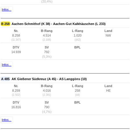
(20,4%)
Infos...
B 258
Aachen-Schmithof (K 38) - Aachen-Gut Kalkhäuschen (L 233)
Nr.
B-Rang
L-Rang
Land
8.258
4.514
1.020
NW
(11.347)
(2.166)
(442)
DTV
SV
BPL
14.939
792
(5,3%)
Infos...
A 485
AK Gießener Südkreuz (A 45) - AS Langgöns (10)
Nr.
B-Rang
L-Rang
Land
8.259
4.016
258
HE
(2.502)
(2.381)
(44)
DTV
SV
BPL
16.816
790
(4,7%)
Infos...