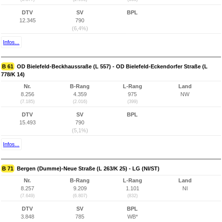
DTV
SV
BPL
12.345
790
(6,4%)
Infos...
B 61
OD Bielefeld-Beckhaussraße (L 557) - OD Bielefeld-Eckendorfer Straße (L
778/K 14)
Nr.
B-Rang
L-Rang
Land
8.256
4.359
975
NW
(7.185)
(2.016)
(399)
DTV
SV
BPL
15.493
790
(5,1%)
Infos...
B 71
Bergen (Dumme)-Neue Straße (L 263/K 25) - LG (NI/ST)
Nr.
B-Rang
L-Rang
Land
8.257
9.209
1.101
NI
(7.649)
(6.807)
(832)
DTV
SV
BPL
3.848
785
WB*