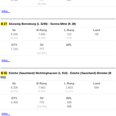
(9,2%)
Infos...
B 27
Abzweig Berneburg (L 3249) - Sontra-Mitte (K 28)
Nr.
B-Rang
L-Rang
Land
8.205
7.640
722
HE
(5.401)
(5.245)
(704)
DTV
SV
BPL
7.132
777
(10,9%)
Infos...
B 55
Eslohe (Sauerland)-Nichtinghausen (L 914) - Eslohe (Sauerland)-Bremke (B
511)
Nr.
B-Rang
L-Rang
Land
8.206
7.963
1.803
NW
(6.871)
(5.567)
(1.217)
DTV
SV
BPL
6.456
775
WB
(12,0%)
WB
Infos...