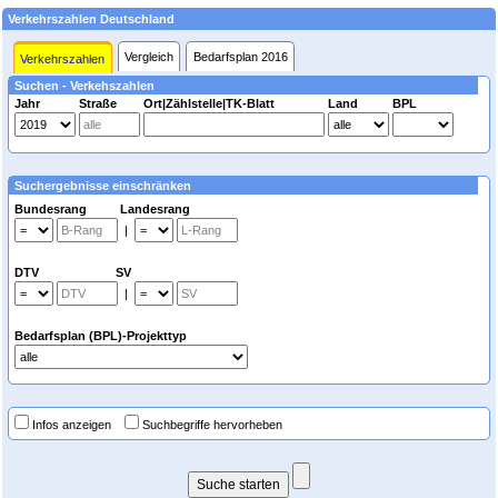
Verkehrszahlen Deutschland
Vergleich
Bedarfsplan 2016
Verkehrszahlen
Suchen - Verkehszahlen
Jahr
Straße
Ort|Zählstelle|TK-Blatt
Land
BPL
Suchergebnisse einschränken
Bundesrang Landesrang
|
DTV SV
|
Bedarfsplan (BPL)-Projekttyp
Infos anzeigen
Suchbegriffe hervorheben