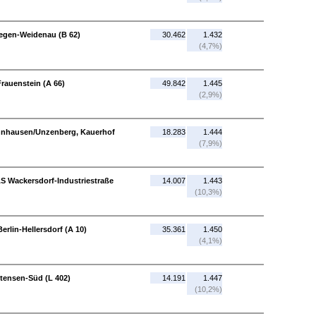
iegen-Weidenau (B 62)
30.462
1.432
(4,7%)
rauenstein (A 66)
49.842
1.445
(2,9%)
annhausen/Unzenberg, Kauerhof
18.283
1.444
(7,9%)
AS Wackersdorf-Industriestraße
14.007
1.443
(10,3%)
erlin-Hellersdorf (A 10)
35.361
1.450
(4,1%)
ttensen-Süd (L 402)
14.191
1.447
(10,2%)