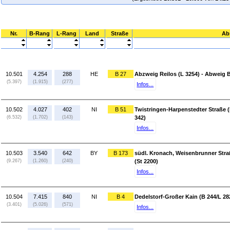
Nr.
B-Rang
L-Rang
Land
Straße
Ab
10.501
4.254
288
HE
B 27
Abzweig Reilos (L 3254) - Abweig 
(5.397)
(1.915)
(277)
Infos...
10.502
4.027
402
NI
B 51
Twistringen-Harpenstedter Straße (
(6.532)
(1.702)
(143)
342)
Infos...
10.503
3.540
642
BY
B 173
südl. Kronach, Weisenbrunner Stra
(9.267)
(1.260)
(240)
(St 2200)
Infos...
10.504
7.415
840
NI
B 4
Dedelstorf-Großer Kain (B 244/L 2
(3.401)
(5.026)
(571)
Infos...