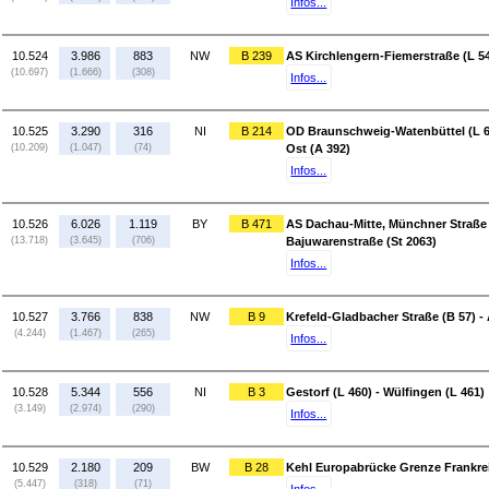
Infos...
10.524
3.986
883
NW
B 239
AS Kirchlengern-Fiemerstraße (L 54
(10.697)
(1.666)
(308)
Infos...
10.525
3.290
316
NI
B 214
OD Braunschweig-Watenbüttel (L 6
(10.209)
(1.047)
(74)
Ost (A 392)
Infos...
10.526
6.026
1.119
BY
B 471
AS Dachau-Mitte, Münchner Straße (
(13.718)
(3.645)
(706)
Bajuwarenstraße (St 2063)
Infos...
10.527
3.766
838
NW
B 9
Krefeld-Gladbacher Straße (B 57) -
(4.244)
(1.467)
(265)
Infos...
10.528
5.344
556
NI
B 3
Gestorf (L 460) - Wülfingen (L 461)
(3.149)
(2.974)
(290)
Infos...
10.529
2.180
209
BW
B 28
Kehl Europabrücke Grenze Frankrei
(5.447)
(318)
(71)