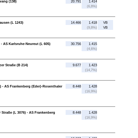
wang (138)
20.791
1.414
(6,8%)
ausen (L 1243)
14.466
1.418
VB
(9,8%)
VB
- AS Karlsruhe-Neureut (L 605)
30.756
1.415
(4,6%)
zer Straße (B 214)
9.677
1.423
(14,7%)
) - AS Frankenberg (Eder)-Rosenthaler
8.448
1.428
(16,9%)
 Straße (L 3076) - AS Frankenberg
8.448
1.428
(16,9%)