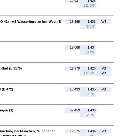
12.937
1.423
(11,0%)
RO 41) - AS Wasserburg an Inn-West (B
18.369
1.433
WB
(7,8%)
17.068
1.434
(8,4%)
t-Süd (L 3176)
11.979
1.426
VB
(11,9%)
VB
f (B 472)
15.433
1.435
VB
(9,3%)
ingen (1)
57.459
1.436
(2,5%)
. Garching bei München, Münchener
19.375
1.434
VB