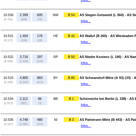
Infos...
10.530
2.399
605
NW
B 54
AS Siegen-Geisweid (L 564) - AS S
(6.791)
(428)
(70)
Infos...
10.531
1.404
176
HE
B 42
AS Walluf (B 260) - AS Wiesbaden-F
(6.127)
(104)
(18)
Infos...
10.532
3.716
297
RP
B 50
AS Nieder Kostenz (L 195) - AS N
(6.508)
(1.424)
(143)
Infos...
10.533
4.805
883
BY
B 85
AS Schwandorf-Mitte (A 93) (33) - 
(8.106)
(2.447)
(473)
Infos...
10.534
2.113
86
BB
B 1
Schöneiche bei Berlin (L 338) - AS B
(2.813)
(287)
(3)
Infos...
10.535
4.748
480
NI
B 3
AS Pattensen-Mitte (B 443) - AS Pa
(3.147)
(2.391)
(214)
Infos...