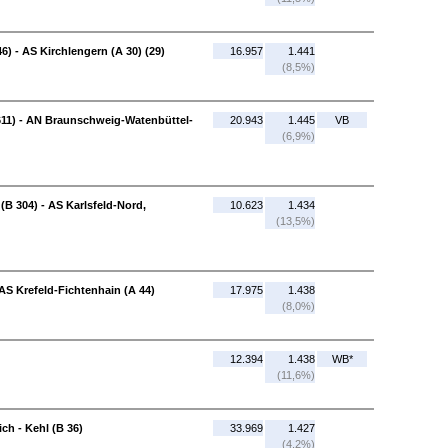
6) - AS Kirchlengern (A 30) (29)
16.957
1.441
(8,5%)
11) - AN Braunschweig-Watenbüttel-
20.943
1.445
VB
(6,9%)
B 304) - AS Karlsfeld-Nord,
10.623
1.434
(13,5%)
 AS Krefeld-Fichtenhain (A 44)
17.975
1.438
(8,0%)
12.394
1.438
WB*
(11,6%)
ch - Kehl (B 36)
33.969
1.427
(4,2%)