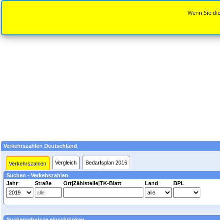
Wenn Sie die
Verkehrszahlen Deutschland
Vergleich
Bedarfsplan 2016
Verkehrszahlen
Suchen - Verkehszahlen
Jahr
Straße
Ort|Zählstelle|TK-Blatt
Land
BPL
Suchergebnisse einschränken