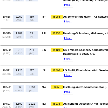
Straße (B 11) - Ismaning, Freisinger
Infos...
10.518
2.259
369
BY
B 286
AS Schweinfurt-Hafen - AS Schwein
(11.911)
(359)
(50)
Infos...
10.519
1.789
21
HH
B 433
Hamburg-Schnelsen, Märkerweg - 
(13.255)
(188)
(4)
Infos...
10.520
6.218
234
SN
B 101
OD Freiberg/Sachsen, Agricolastra
(8.712)
(3.837)
(142)
Haupstraße (S 197/K 7707)
Infos...
10.521
2.928
277
NI
B 404
LG SH/NI, Elbebrücke, südl. Geesha
(12.789)
(766)
(48)
Infos...
10.522
5.860
1.353
NW
B 67
Isselburg-Werth-Münsterlandtor (L 
(7.490)
(3.482)
(771)
Infos...
10.523
5.300
1.221
NW
B 236
AS Iserlohn-Oestrich (A 46) - Iser
(10.610)
(2.932)
(639)