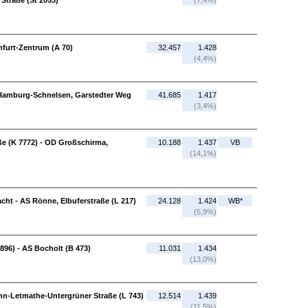
 Straße (St 2053)
(7,4%)
furt-Zentrum (A 70)
32.457
1.428
(4,4%)
Hamburg-Schnelsen, Garstedter Weg
41.685
1.417
(3,4%)
ße (K 7772) - OD Großschirma,
10.188
1.437
VB
(14,1%)
cht - AS Rönne, Elbuferstraße (L 217)
24.128
1.424
WB*
(5,9%)
896) - AS Bocholt (B 473)
11.031
1.434
(13,0%)
lohn-Letmathe-Untergrüner Straße (L 743)
12.514
1.439
(11,5%)