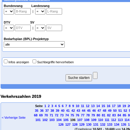
Bundesrang Landesrang
|
DTV SV
|
Bedarfsplan (BPL)-Projekttyp
Infos anzeigen
Suchbegriffe hervorheben
Verkehrszahlen 2019
Seite
1
2
3
4
5
6
7
8
9
10
11
12
13
14
15
16
17
18
19
2
35
36
37
38
39
40
41
42
43
44
45
46
47
48
49
50
51
52
68
69
70
71
72
73
74
75
76
77
78
79
80
81
82
83
84
85
8
< Vorherige Seite
101
102
103
104
105
106
107
108
109
110
111
112
113
114
126
127
128
129
130
131
132
133
134
135
1
(Ergebnisse
10.501
-
10.600
von
14.28