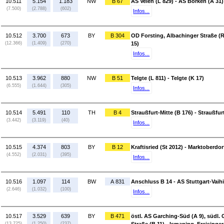
10.511
5.154
1.183
NW
B 67
AS Velen (L 829) - AS Borken (A 31)
(7.500)
(2.788)
(602)
Infos...
10.512
3.700
673
BY
B 304
OD Forsting, Albachinger Straße (
(12.366)
(1.409)
(270)
15)
Infos...
10.513
3.962
880
NW
B 51
Telgte (L 811) - Telgte (K 17)
(6.555)
(1.644)
(305)
Infos...
10.514
5.491
110
TH
B 4
Straußfurt-Mitte (B 176) - Straußfur
(3.442)
(3.119)
(40)
Infos...
10.515
4.374
803
BY
B 12
Kraftisried (St 2012) - Marktoberdor
(4.552)
(2.031)
(395)
Infos...
10.516
1.097
114
BW
A 831
Anschluss B 14 - AS Stuttgart-Vaih
(2.646)
(1.032)
(100)
Infos...
10.517
3.529
639
BY
B 471
östl. AS Garching-Süd (A 9), südl
(13.725)
(1.250)
(237)