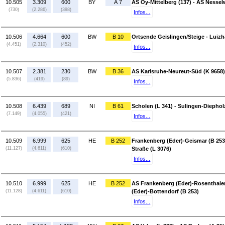
10.505
3.309
600
BY
A 7
AS Oy-Mittelberg (137) - AS Nessel
(730)
(2.286)
(398)
Infos...
10.506
4.664
600
BW
B 10
Ortsende Geislingen/Steige - Luizh
(4.451)
(2.310)
(452)
Infos...
10.507
2.381
230
BW
B 36
AS Karlsruhe-Neureut-Süd (K 9658) 
(5.836)
(419)
(89)
Infos...
10.508
6.439
689
NI
B 61
Scholen (L 341) - Sulingen-Diephol
(7.149)
(4.055)
(421)
Infos...
10.509
6.999
625
HE
B 252
Frankenberg (Eder)-Geismar (B 253
(11.127)
(4.611)
(610)
Straße (L 3076)
Infos...
10.510
6.999
625
HE
B 252
AS Frankenberg (Eder)-Rosenthaler
(11.128)
(4.611)
(610)
(Eder)-Bottendorf (B 253)
Infos...