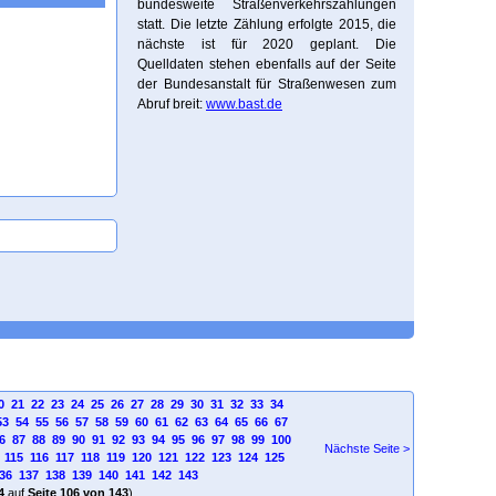
bundesweite Straßenverkehrszählungen
statt. Die letzte Zählung erfolgte 2015, die
nächste ist für 2020 geplant. Die
Quelldaten stehen ebenfalls auf der Seite
der Bundesanstalt für Straßenwesen zum
Abruf breit:
www.bast.de
0
21
22
23
24
25
26
27
28
29
30
31
32
33
34
53
54
55
56
57
58
59
60
61
62
63
64
65
66
67
6
87
88
89
90
91
92
93
94
95
96
97
98
99
100
Nächste Seite >
115
116
117
118
119
120
121
122
123
124
125
36
137
138
139
140
141
142
143
4
auf
Seite 106 von 143
)