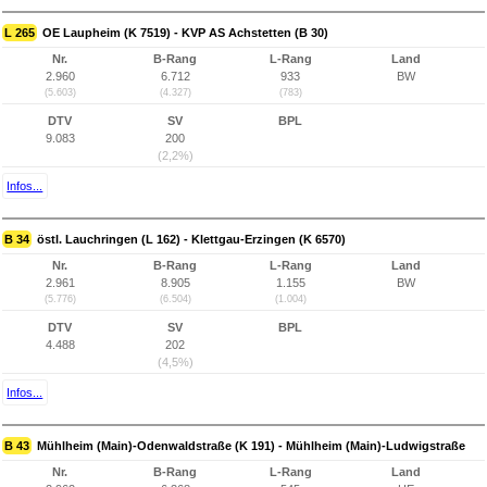
L 265
OE Laupheim (K 7519) - KVP AS Achstetten (B 30)
Nr.
B-Rang
L-Rang
Land
2.960
6.712
933
BW
(5.603)
(4.327)
(783)
DTV
SV
BPL
9.083
200
(2,2%)
Infos...
B 34
östl. Lauchringen (L 162) - Klettgau-Erzingen (K 6570)
Nr.
B-Rang
L-Rang
Land
2.961
8.905
1.155
BW
(5.776)
(6.504)
(1.004)
DTV
SV
BPL
4.488
202
(4,5%)
Infos...
B 43
Mühlheim (Main)-Odenwaldstraße (K 191) - Mühlheim (Main)-Ludwigstraße
Nr.
B-Rang
L-Rang
Land