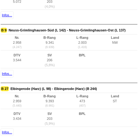
5.072
203
(4,0%)
Infos...
B 9
Neuss-Grimlinghausen-Süd (L 142) - Neuss-Grimlinghausen-Ost (L 137)
Nr.
B-Rang
L-Rang
Land
2.958
9.341
2.003
NW
(4.247)
(6.939)
(1.416)
DTV
SV
BPL
3.544
206
(5,8%)
Infos...
B 27
Elbingerode (Harz) (L 98) - Elbingerode (Harz) (B 244)
Nr.
B-Rang
L-Rang
Land
2.959
9.393
473
ST
(5.440)
(6.991)
(407)
DTV
SV
BPL
3.434
203
(5,9%)
Infos...