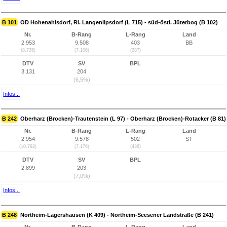
B 101
OD Hohenahlsdorf, Ri. Langenlipsdorf (L 715) - süd-östl. Jüterbog (B 102)
Nr.
B-Rang
L-Rang
Land
2.953
9.508
403
BB
(8.735)
(7.106)
(287)
DTV
SV
BPL
3.131
204
(6,5%)
Infos...
B 242
Oberharz (Brocken)-Trautenstein (L 97) - Oberharz (Brocken)-Rotacker (B 81)
Nr.
B-Rang
L-Rang
Land
2.954
9.578
502
ST
(10.792)
(7.176)
(436)
DTV
SV
BPL
2.899
203
(7,0%)
Infos...
B 248
Northeim-Lagershausen (K 409) - Northeim-Seesener Landstraße (B 241)