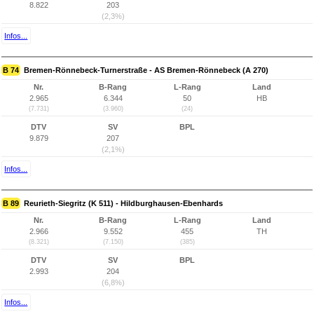
8.822
203
(2,3%)
Infos...
B 74
Bremen-Rönnebeck-Turnerstraße - AS Bremen-Rönnebeck (A 270)
Nr.
B-Rang
L-Rang
Land
2.965
6.344
50
HB
(7.731)
(3.960)
(24)
DTV
SV
BPL
9.879
207
(2,1%)
Infos...
B 89
Reurieth-Siegritz (K 511) - Hildburghausen-Ebenhards
Nr.
B-Rang
L-Rang
Land
2.966
9.552
455
TH
(8.321)
(7.150)
(385)
DTV
SV
BPL
2.993
204
(6,8%)
Infos...