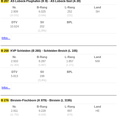
B 207
AS Lübeck-Flughafen (K 8) - AS Lübeck-Süd (A 20)
Nr.
B-Rang
L-Rang
Land
2.909
6.025
252
SH
(10.031)
(3.644)
(151)
DTV
SV
BPL
10.624
202
(1,9%)
Infos...
B 258
KVP Schleiden (B 265) - Schleiden-Broich (L 105)
Nr.
B-Rang
L-Rang
Land
2.910
8.287
1.857
NW
(11.363)
(5.887)
(1.271)
DTV
SV
BPL
5.813
198
(3,4%)
Infos...
B 276
Birstein-Fischborn (K 879) - Birstein (L 3195)
Nr.
B-Rang
L-Rang
Land
2.911
9.228
897
HE
(11.752)
(6.826)
(878)