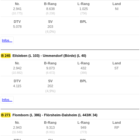
Nr.
B-Rang
L-Rang
Land
2.941
8.638
1.025
NI
(10.775)
(6.238)
(756)
DTV
SV
BPL
5.078
203
(4,0%)
Infos...
B 245
Eilsleben (L 103) - Ummendorf (Börde) (L 40)
Nr.
B-Rang
L-Rang
Land
2.942
9.073
432
ST
(10.882)
(6.672)
(366)
DTV
SV
BPL
4.115
202
(4,9%)
Infos...
B 271
Flomborn (L 386) - Flörsheim-Dalsheim (L 443/K 34)
Nr.
B-Rang
L-Rang
Land
2.943
9.313
949
RP
(11.649)
(6.911)
(773)