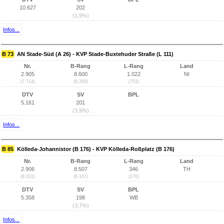
10.627
202
(1,9%)
Infos...
B 73
AN Stade-Süd (A 26) - KVP Stade-Buxtehuder Straße (L 111)
Nr.
B-Rang
L-Rang
Land
2.905
8.600
1.022
NI
(7.714)
(6.200)
(753)
DTV
SV
BPL
5.161
201
(3,9%)
Infos...
B 85
Kölleda-Johannistor (B 176) - KVP Kölleda-Roßplatz (B 176)
Nr.
B-Rang
L-Rang
Land
2.906
8.507
346
TH
(8.031)
(6.107)
(276)
DTV
SV
BPL
5.358
198
WB
(3,7%)
Infos...