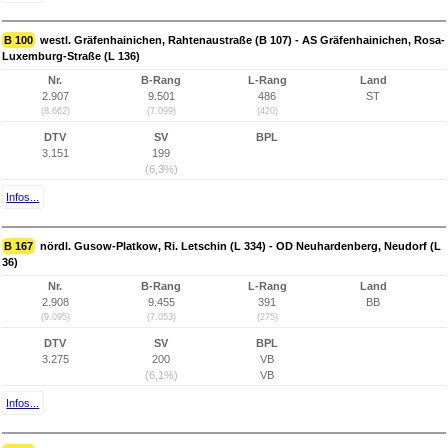
B 100
westl. Gräfenhainichen, Rahtenaustraße (B 107) - AS Gräfenhainichen, Rosa-
Luxemburg-Straße (L 136)
Nr.
B-Rang
L-Rang
Land
2.907
9.501
486
ST
(8.662)
(7.099)
(420)
DTV
SV
BPL
3.151
199
(6,3%)
Infos...
B 167
nördl. Gusow-Platkow, Ri. Letschin (L 334) - OD Neuhardenberg, Neudorf (L
36)
Nr.
B-Rang
L-Rang
Land
2.908
9.455
391
BB
(9.095)
(7.053)
(275)
DTV
SV
BPL
3.275
200
VB
(6,1%)
VB
Infos...