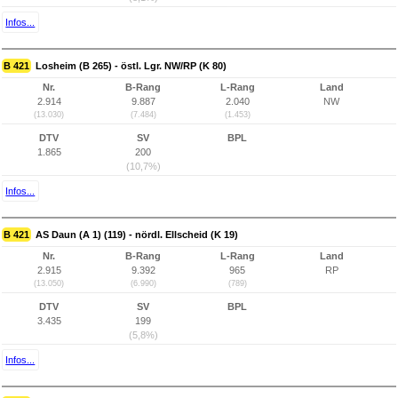
Infos...
B 421
Losheim (B 265) - östl. Lgr. NW/RP (K 80)
Nr.
B-Rang
L-Rang
Land
2.914
9.887
2.040
NW
(13.030)
(7.484)
(1.453)
DTV
SV
BPL
1.865
200
(10,7%)
Infos...
B 421
AS Daun (A 1) (119) - nördl. Ellscheid (K 19)
Nr.
B-Rang
L-Rang
Land
2.915
9.392
965
RP
(13.050)
(6.990)
(789)
DTV
SV
BPL
3.435
199
(5,8%)
Infos...