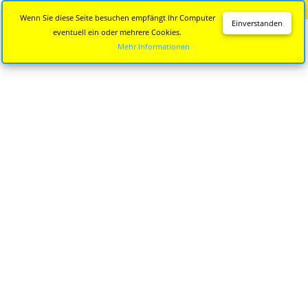
Diese Seite wird nicht mehr aktualisiert.
Zur neuen Seite
Wenn Sie diese Seite besuchen empfängt Ihr Computer
Einverstanden
eventuell ein oder mehrere Cookies.
Mehr Informationen