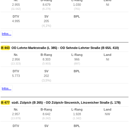
Nr.
B-Rang
L-Rang
Land
2.955
8.679
1.030
NI
(11.042)
(6.279)
(761)
DTV
SV
BPL
4.995
205
(4,1%)
Infos...
B 443
OD Lehrte-Marktstraße (L 385) - OD Sehnde-Lehrter Straße (B 65/L 410)
Nr.
B-Rang
L-Rang
Land
2.956
8.303
966
NI
(13.323)
(5.903)
(697)
DTV
SV
BPL
5.773
202
(3,5%)
Infos...
B 477
südl. Zülpich (B 265) - OD Zülpich-Sinzenich, Linzenicher Straße (L 178)
Nr.
B-Rang
L-Rang
Land
2.957
8.642
1.928
NW
(13.879)
(6.242)
(1.342)
DTV
SV
BPL