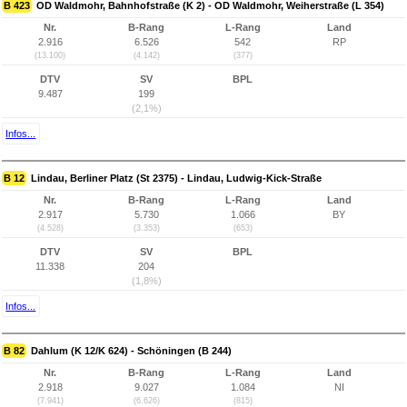
B 423
OD Waldmohr, Bahnhofstraße (K 2) - OD Waldmohr, Weiherstraße (L 354)
Nr.
B-Rang
L-Rang
Land
2.916
6.526
542
RP
(13.100)
(4.142)
(377)
DTV
SV
BPL
9.487
199
(2,1%)
Infos...
B 12
Lindau, Berliner Platz (St 2375) - Lindau, Ludwig-Kick-Straße
Nr.
B-Rang
L-Rang
Land
2.917
5.730
1.066
BY
(4.528)
(3.353)
(653)
DTV
SV
BPL
11.338
204
(1,8%)
Infos...
B 82
Dahlum (K 12/K 624) - Schöningen (B 244)
Nr.
B-Rang
L-Rang
Land
2.918
9.027
1.084
NI
(7.941)
(6.626)
(815)