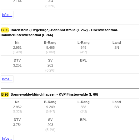
2.144
204
(9,5%)
Infos...
B 95
Bärenstein (Erzgebirge)-Bahnhofstraße (L 262) - Oberwiesenthal-
Hammerunterwiesenthal (L 266)
Nr.
B-Rang
L-Rang
Land
2.951
9.465
549
SN
(8.489)
(7.063)
(457)
DTV
SV
BPL
3.251
202
(6,2%)
Infos...
B 96
Sonnewalde-Münchhausen - KVP Finsterwalde (L 60)
Nr.
B-Rang
L-Rang
Land
2.952
9.249
358
BB
(8.553)
(6.847)
(242)
DTV
SV
BPL
3.754
203
(5,4%)
Infos...