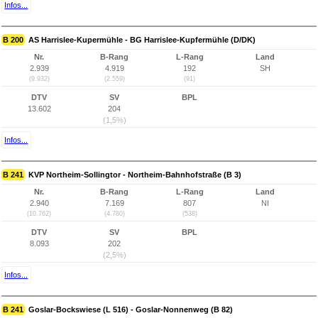
Infos...
B 200
AS Harrislee-Kupermühle - BG Harrislee-Kupfermühle (D/DK)
Nr.
B-Rang
L-Rang
Land
2.939
4.919
192
SH
(9.932)
(2.559)
(91)
DTV
SV
BPL
13.602
204
(1,5%)
Infos...
B 241
KVP Northeim-Sollingtor - Northeim-Bahnhofstraße (B 3)
Nr.
B-Rang
L-Rang
Land
2.940
7.169
807
NI
(10.762)
(4.780)
(538)
DTV
SV
BPL
8.093
202
(2,5%)
Infos...
B 241
Goslar-Bockswiese (L 516) - Goslar-Nonnenweg (B 82)