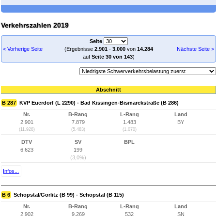
Verkehrszahlen 2019
Seite
< Vorherige Seite
(Ergebnisse
2.901
-
3.000
von
14.284
Nächste Seite >
auf
Seite 30 von 143
)
Abschnitt
B 287
KVP Euerdorf (L 2290) - Bad Kissingen-Bismarckstraße (B 286)
Nr.
B-Rang
L-Rang
Land
2.901
7.879
1.483
BY
(11.928)
(5.483)
(1.070)
DTV
SV
BPL
6.623
199
(3,0%)
Infos...
B 6
Schöpstal/Görlitz (B 99) - Schöpstal (B 115)
Nr.
B-Rang
L-Rang
Land
2.902
9.269
532
SN