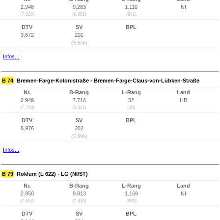
2.948
9.283
1.110
NI
(7.628)
(6.881)
(841)
DTV
SV
BPL
3.672
202
(5,5%)
Infos...
B 74
Bremen-Farge-Kolonistraße - Bremen-Farge-Claus-von-Lübken-Straße
Nr.
B-Rang
L-Rang
Land
2.949
7.716
52
HB
(7.729)
(5.321)
(26)
DTV
SV
BPL
6.976
202
(2,9%)
Infos...
B 79
Roklum (L 622) - LG (NI/ST)
Nr.
B-Rang
L-Rang
Land
2.950
9.813
1.169
NI
(7.852)
(7.410)
(900)
DTV
SV
BPL