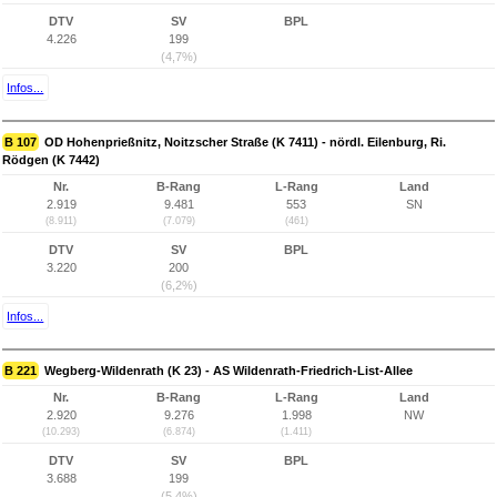
DTV
SV
BPL
4.226
199
(4,7%)
Infos...
B 107
OD Hohenprießnitz, Noitzscher Straße (K 7411) - nördl. Eilenburg, Ri.
Rödgen (K 7442)
Nr.
B-Rang
L-Rang
Land
2.919
9.481
553
SN
(8.911)
(7.079)
(461)
DTV
SV
BPL
3.220
200
(6,2%)
Infos...
B 221
Wegberg-Wildenrath (K 23) - AS Wildenrath-Friedrich-List-Allee
Nr.
B-Rang
L-Rang
Land
2.920
9.276
1.998
NW
(10.293)
(6.874)
(1.411)
DTV
SV
BPL
3.688
199
(5,4%)