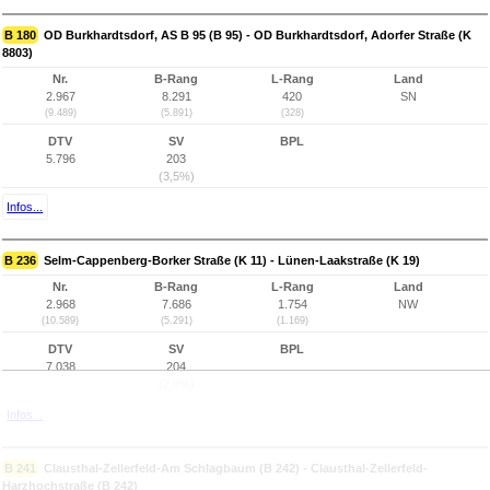
B 180
OD Burkhardtsdorf, AS B 95 (B 95) - OD Burkhardtsdorf, Adorfer Straße (K
8803)
Nr.
B-Rang
L-Rang
Land
2.967
8.291
420
SN
(9.489)
(5.891)
(328)
DTV
SV
BPL
5.796
203
(3,5%)
Infos...
B 236
Selm-Cappenberg-Borker Straße (K 11) - Lünen-Laakstraße (K 19)
Nr.
B-Rang
L-Rang
Land
2.968
7.686
1.754
NW
(10.589)
(5.291)
(1.169)
DTV
SV
BPL
7.038
204
(2,9%)
Infos...
B 241
Clausthal-Zellerfeld-Am Schlagbaum (B 242) - Clausthal-Zellerfeld-
Harzhochstraße (B 242)