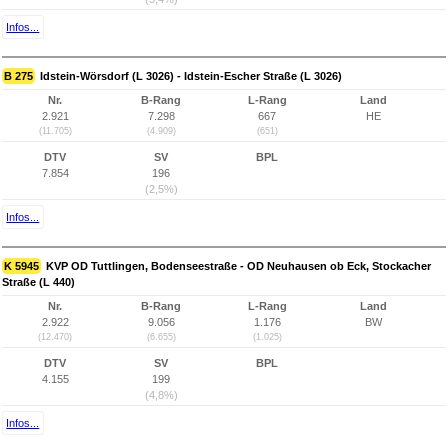
Infos...
B 275
Idstein-Wörsdorf (L 3026) - Idstein-Escher Straße (L 3026)
Nr.
B-Rang
L-Rang
Land
2.921
7.298
667
HE
(11.705)
(4.909)
(651)
DTV
SV
BPL
7.854
196
(2,5%)
Infos...
K 5945
KVP OD Tuttlingen, Bodenseestraße - OD Neuhausen ob Eck, Stockacher
Straße (L 440)
Nr.
B-Rang
L-Rang
Land
2.922
9.056
1.176
BW
(12.470)
(6.655)
(1.025)
DTV
SV
BPL
4.155
199
(4,8%)
Infos...