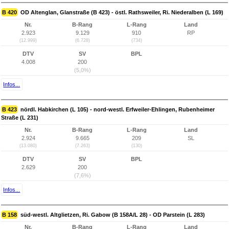
B 420
OD Altenglan, Glanstraße (B 423) - östl. Rathsweiler, Ri. Niederalben (L 169)
Nr.
B-Rang
L-Rang
Land
2.923
9.129
910
RP
(12.999)
(6.728)
(734)
DTV
SV
BPL
4.008
200
(5,0%)
Infos...
B 423
nördl. Habkirchen (L 105) - nord-westl. Erfweiler-Ehlingen, Rubenheimer
Straße (L 231)
Nr.
B-Rang
L-Rang
Land
2.924
9.665
209
SL
(13.080)
(7.263)
(130)
DTV
SV
BPL
2.629
200
(7,6%)
Infos...
B 158
süd-westl. Altglietzen, Ri. Gabow (B 158A/L 28) - OD Parstein (L 283)
Nr.
B-Rang
L-Rang
Land