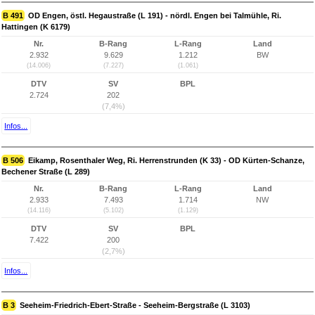
B 491
OD Engen, östl. Hegaustraße (L 191) - nördl. Engen bei Talmühle, Ri.
Hattingen (K 6179)
Nr.
B-Rang
L-Rang
Land
2.932
9.629
1.212
BW
(14.006)
(7.227)
(1.061)
DTV
SV
BPL
2.724
202
(7,4%)
Infos...
B 506
Eikamp, Rosenthaler Weg, Ri. Herrenstrunden (K 33) - OD Kürten-Schanze,
Bechener Straße (L 289)
Nr.
B-Rang
L-Rang
Land
2.933
7.493
1.714
NW
(14.116)
(5.102)
(1.129)
DTV
SV
BPL
7.422
200
(2,7%)
Infos...
B 3
Seeheim-Friedrich-Ebert-Straße - Seeheim-Bergstraße (L 3103)