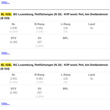
Infos...
BL 419L
BG Luxemburg, Perl/Schengen (N 10) - KVP westl. Perl, Am Dreiländereck
(B 419)
Nr.
B-Rang
L-Rang
Land
2.930
5.681
132
SL
(12.810)
(3.305)
(54)
DTV
SV
BPL
11.481
207
(1,8%)
Infos...
BL 419L
BG Luxemburg, Perl/Schengen (N 10) - KVP westl. Perl, Am Dreiländereck
(B 419)
Nr.
B-Rang
L-Rang
Land
2.931
5.681
132
SL
(12.984)
(3.305)
(54)
DTV
SV
BPL
11.481
207
(1,8%)
Infos...