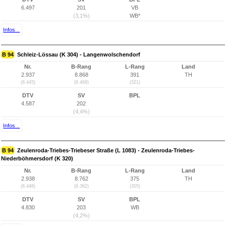
6.497
201
VB
(3,1%)
WB*
Infos...
B 94
Schleiz-Lössau (K 304) - Langenwolschendorf
Nr.
B-Rang
L-Rang
Land
2.937
8.868
391
TH
(8.445)
(6.468)
(321)
DTV
SV
BPL
4.587
202
(4,4%)
Infos...
B 94
Zeulenroda-Triebes-Triebeser Straße (L 1083) - Zeulenroda-Triebes-
Niederböhmersdorf (K 320)
Nr.
B-Rang
L-Rang
Land
2.938
8.762
375
TH
(8.448)
(6.362)
(305)
DTV
SV
BPL
4.830
203
WB
(4,2%)