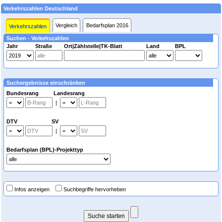
Verkehrszahlen Deutschland
Vergleich
Bedarfsplan 2016
Verkehrszahlen
Suchen - Verkehszahlen
Jahr
Straße
Ort|Zählstelle|TK-Blatt
Land
BPL
Suchergebnisse einschränken
Bundesrang Landesrang
|
DTV SV
|
Bedarfsplan (BPL)-Projekttyp
Infos anzeigen
Suchbegriffe hervorheben