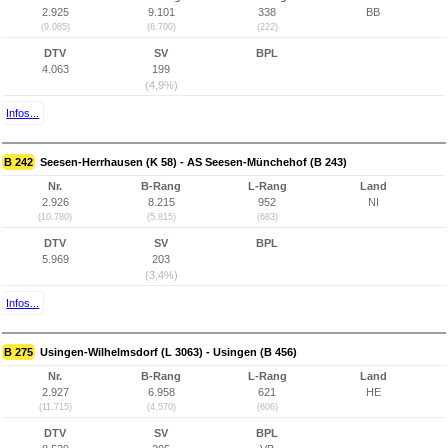
2.925
9.101
338
BB
(9.085)
(6.700)
(222)
DTV
SV
BPL
4.063
199
(4,9%)
Infos...
B 242
Seesen-Herrhausen (K 58) - AS Seesen-Münchehof (B 243)
Nr.
B-Rang
L-Rang
Land
2.926
8.215
952
NI
(10.780)
(5.815)
(683)
DTV
SV
BPL
5.969
203
(3,4%)
Infos...
B 275
Usingen-Wilhelmsdorf (L 3063) - Usingen (B 456)
Nr.
B-Rang
L-Rang
Land
2.927
6.958
621
HE
(11.715)
(4.570)
(606)
DTV
SV
BPL