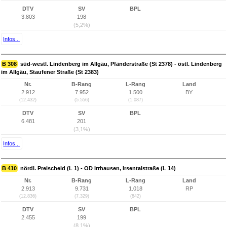
DTV
SV
BPL
3.803
198
(5,2%)
Infos...
B 308
süd-westl. Lindenberg im Allgäu, Pfänderstraße (St 2378) - östl. Lindenberg
im Allgäu, Staufener Straße (St 2383)
Nr.
B-Rang
L-Rang
Land
2.912
7.952
1.500
BY
(12.432)
(5.556)
(1.087)
DTV
SV
BPL
6.481
201
(3,1%)
Infos...
B 410
nördl. Preischeid (L 1) - OD Irrhausen, Irsentalstraße (L 14)
Nr.
B-Rang
L-Rang
Land
2.913
9.731
1.018
RP
(12.836)
(7.329)
(842)
DTV
SV
BPL
2.455
199
(8,1%)