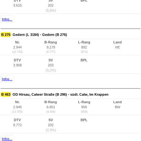
DTV
SV
BPL
3.615
202
(5,6%)
Infos...
B 275
Gedern (L 3184) - Gedern (B 276)
Nr.
B-Rang
L-Rang
Land
2.944
9.179
892
HE
(11.735)
(6.777)
(873)
DTV
SV
BPL
3.908
203
(5,2%)
Infos...
B 463
OD Hirsau, Calwer Straße (B 296) - südl. Calw, Im Krappen
Nr.
B-Rang
L-Rang
Land
2.945
6.851
958
BW
(13.535)
(4.464)
(808)
DTV
SV
BPL
8.772
202
(2,3%)
Infos...