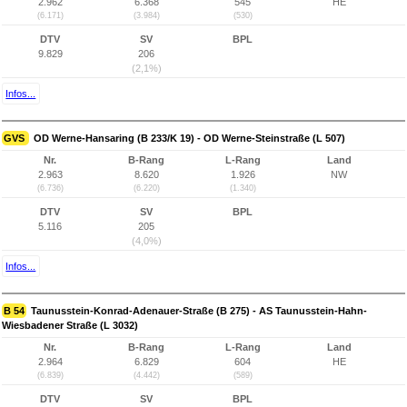
2.962
6.368
545
HE
(6.171)
(3.984)
(530)
DTV
SV
BPL
9.829
206
(2,1%)
Infos...
GVS
OD Werne-Hansaring (B 233/K 19) - OD Werne-Steinstraße (L 507)
Nr.
B-Rang
L-Rang
Land
2.963
8.620
1.926
NW
(6.736)
(6.220)
(1.340)
DTV
SV
BPL
5.116
205
(4,0%)
Infos...
B 54
Taunusstein-Konrad-Adenauer-Straße (B 275) - AS Taunusstein-Hahn-
Wiesbadener Straße (L 3032)
Nr.
B-Rang
L-Rang
Land
2.964
6.829
604
HE
(6.839)
(4.442)
(589)
DTV
SV
BPL