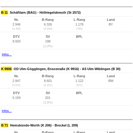
B 11
Schäftlarn (BAG) - Höllriegelskreuth (St 2572)
Nr.
B-Rang
L-Rang
Land
2.946
6.326
1.178
BY
(4.492)
(3.943)
(765)
DTV
SV
BPL
9.920
198
(2,0%)
Infos...
K 9906
OD Ulm-Gögglingen, Ensostraße (K 9916) - AS Ulm-Wiblingen (B 30)
Nr.
B-Rang
L-Rang
Land
2.947
8.601
1.122
BW
(5.611)
(6.201)
(971)
DTV
SV
BPL
5.159
201
(3,9%)
Infos...
B 71
Hemsbünde-Worth (K 206) - Brockel (L 209)
Nr.
B-Rang
L-Rang
Land