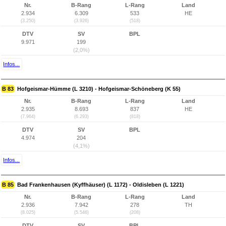
Nr.
B-Rang
L-Rang
Land
2.934
6.309
533
HE
(3.250)
(3.926)
(518)
DTV
SV
BPL
9.971
199
(2,0%)
Infos...
B 83
Hofgeismar-Hümme (L 3210) - Hofgeismar-Schöneberg (K 55)
Nr.
B-Rang
L-Rang
Land
2.935
8.693
837
HE
(7.964)
(6.293)
(818)
DTV
SV
BPL
4.974
204
(4,1%)
Infos...
B 85
Bad Frankenhausen (Kyffhäuser) (L 1172) - Oldisleben (L 1221)
Nr.
B-Rang
L-Rang
Land
2.936
7.942
278
TH
(8.025)
(5.546)
(208)
DTV
SV
BPL