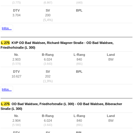
(3.775)
(6.867)
(440)
DTV
SV
BPL
3.704
200
(5,4%)
Infos...
L 275
KVP OD Bad Waldsee, Richard-Wagner-Straße - OD Bad Waldsee,
Friedhofstraße (L 300)
Nr.
B-Rang
L-Rang
Land
2.903
6.024
840
BW
(5.579)
(3.643)
(691)
DTV
SV
BPL
10.627
202
(1,9%)
Infos...
L 275
OD Bad Waldsee, Friedhofstraße (L 300) - OD Bad Waldsee, Biberacher
Straße (L 300)
Nr.
B-Rang
L-Rang
Land
2.904
6.024
840
BW
(5.580)
(3.643)
(691)
DTV
SV
BPL