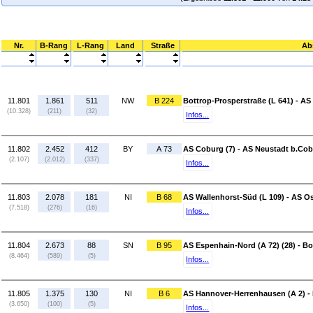
Nr.
B-Rang
L-Rang
Land
Straße
Ab
11.801
1.861
511
NW
B 224
Bottrop-Prosperstraße (L 641) - AS
(10.328)
(211)
(32)
Infos...
11.802
2.452
412
BY
A 73
AS Coburg (7) - AS Neustadt b.Cob
(2.107)
(2.012)
(337)
Infos...
11.803
2.078
181
NI
B 68
AS Wallenhorst-Süd (L 109) - AS O
(7.518)
(276)
(16)
Infos...
11.804
2.673
88
SN
B 95
AS Espenhain-Nord (A 72) (28) - Bo
(8.464)
(589)
(5)
Infos...
11.805
1.375
130
NI
B 6
AS Hannover-Herrenhausen (A 2) -
(3.650)
(100)
(5)
Infos...