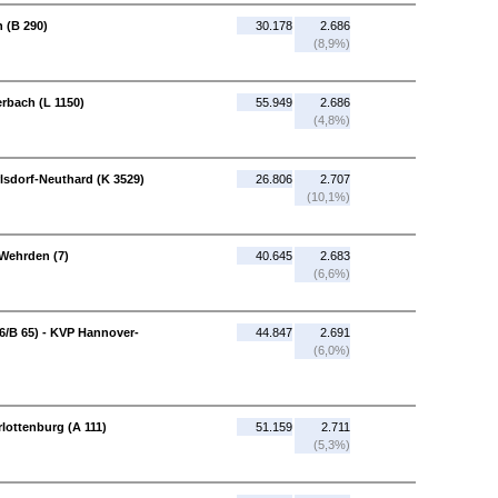
 (B 290)
30.178
2.686
(8,9%)
rbach (L 1150)
55.949
2.686
(4,8%)
lsdorf-Neuthard (K 3529)
26.806
2.707
(10,1%)
Wehrden (7)
40.645
2.683
(6,6%)
6/B 65) - KVP Hannover-
44.847
2.691
(6,0%)
rlottenburg (A 111)
51.159
2.711
(5,3%)