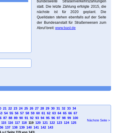
bundesweite Straßenverkehrszählungen
statt. Die letzte Zählung erfolgte 2015, die
nächste ist für 2020 geplant. Die
Quelldaten stehen ebenfalls auf der Seite
der Bundesanstalt für Straßenwesen zum
Abruf breit:
www.bast.de
0
21
22
23
24
25
26
27
28
29
30
31
32
33
34
53
54
55
56
57
58
59
60
61
62
63
64
65
66
67
6
87
88
89
90
91
92
93
94
95
96
97
98
99
100
Nächste Seite >
115
116
117
118
119
120
121
122
123
124
125
36
137
138
139
140
141
142
143
4
auf
Seite 119 von 143
)