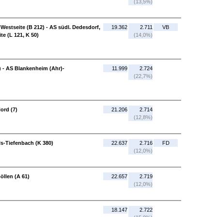
(13,5%)
estseite (B 212) - AS südl. Dedesdorf,
19.362
2.711
VB
te (L 121, K 50)
(14,0%)
 - AS Blankenheim (Ahr)-
11.999
2.724
(22,7%)
ord (7)
21.206
2.714
(12,8%)
ls-Tiefenbach (K 380)
22.637
2.716
FD
(12,0%)
öllen (A 61)
22.657
2.719
(12,0%)
18.147
2.722