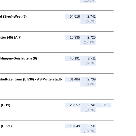
(15,0%)
f (Sieg)-West (6)
54.816
2.741
(5,0%)
ter (45) (A 7)
15.935
2.725
(17,1%)
klingen-Geislautern (8)
45.191
2.711
(6,0%)
adt-Zentrum (L 530) - AS Mutterstadt-
31.484
2.739
(8,7%)
 (B 19)
28.557
2.741
FD
(9,6%)
 (L 171)
19.649
2.731
(13,9%)