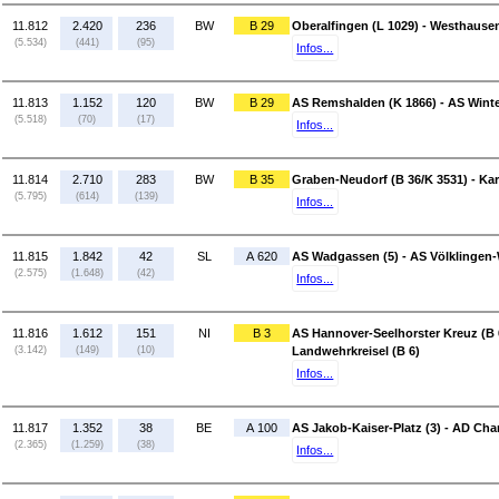
11.812
2.420
236
BW
B 29
Oberalfingen (L 1029) - Westhausen
(5.534)
(441)
(95)
Infos...
11.813
1.152
120
BW
B 29
AS Remshalden (K 1866) - AS Winte
(5.518)
(70)
(17)
Infos...
11.814
2.710
283
BW
B 35
Graben-Neudorf (B 36/K 3531) - Kar
(5.795)
(614)
(139)
Infos...
11.815
1.842
42
SL
A 620
AS Wadgassen (5) - AS Völklingen-
(2.575)
(1.648)
(42)
Infos...
11.816
1.612
151
NI
B 3
AS Hannover-Seelhorster Kreuz (B 
(3.142)
(149)
(10)
Landwehrkreisel (B 6)
Infos...
11.817
1.352
38
BE
A 100
AS Jakob-Kaiser-Platz (3) - AD Cha
(2.365)
(1.259)
(38)
Infos...