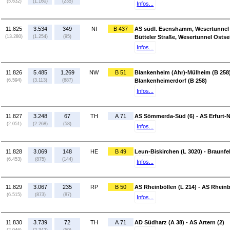
(5.632)
(1.160)
(235)
Infos...
11.825
3.534
349
NI
B 437
AS südl. Esenshamm, Wesertunnel W
(13.280)
(1.254)
(95)
Bütteler Straße, Wesertunnel Ostsei
Infos...
11.826
5.485
1.269
NW
B 51
Blankenheim (Ahr)-Mülheim (B 258)
(6.594)
(3.113)
(687)
Blankenheimerdorf (B 258)
Infos...
11.827
3.248
67
TH
A 71
AS Sömmerda-Süd (6) - AS Erfurt-N
(2.051)
(2.268)
(58)
Infos...
11.828
3.069
148
HE
B 49
Leun-Biskirchen (L 3020) - Braunfe
(6.453)
(875)
(144)
Infos...
11.829
3.067
235
RP
B 50
AS Rheinböllen (L 214) - AS Rheinb
(6.515)
(873)
(87)
Infos...
11.830
3.739
72
TH
A 71
AD Südharz (A 38) - AS Artern (2)