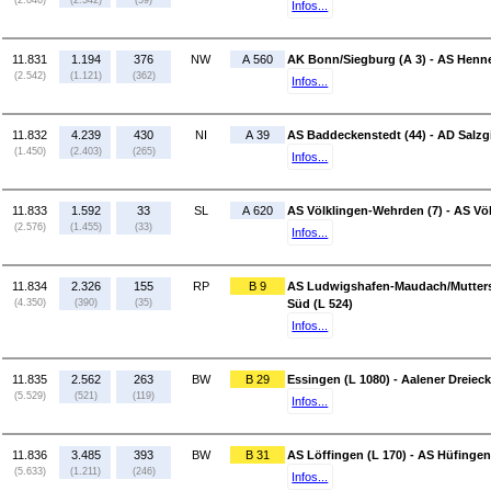
(2.046)
(2.342)
(59)
Infos...
11.831
1.194
376
NW
A 560
AK Bonn/Siegburg (A 3) - AS Henne
(2.542)
(1.121)
(362)
Infos...
11.832
4.239
430
NI
A 39
AS Baddeckenstedt (44) - AD Salzgit
(1.450)
(2.403)
(265)
Infos...
11.833
1.592
33
SL
A 620
AS Völklingen-Wehrden (7) - AS Völ
(2.576)
(1.455)
(33)
Infos...
11.834
2.326
155
RP
B 9
AS Ludwigshafen-Maudach/Mutterst
(4.350)
(390)
(35)
Süd (L 524)
Infos...
11.835
2.562
263
BW
B 29
Essingen (L 1080) - Aalener Dreieck
(5.529)
(521)
(119)
Infos...
11.836
3.485
393
BW
B 31
AS Löffingen (L 170) - AS Hüfingen
(5.633)
(1.211)
(246)
Infos...