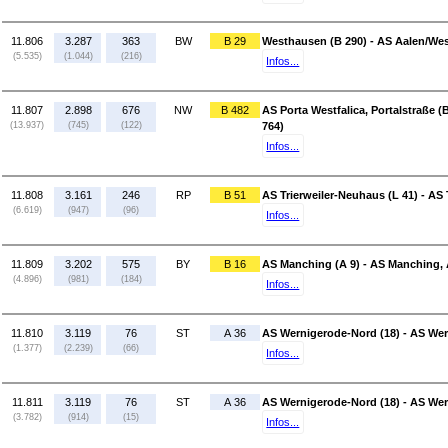
11.806
3.287
363
BW
B 29
Westhausen (B 290) - AS Aalen/Wes
(5.535)
(1.044)
(216)
Infos...
11.807
2.898
676
NW
B 482
AS Porta Westfalica, Portalstraße (
(13.937)
(745)
(122)
764)
Infos...
11.808
3.161
246
RP
B 51
AS Trierweiler-Neuhaus (L 41) - AS T
(6.619)
(947)
(96)
Infos...
11.809
3.202
575
BY
B 16
AS Manching (A 9) - AS Manching, 
(4.896)
(981)
(184)
Infos...
11.810
3.119
76
ST
A 36
AS Wernigerode-Nord (18) - AS Wer
(1.377)
(2.239)
(66)
Infos...
11.811
3.119
76
ST
A 36
AS Wernigerode-Nord (18) - AS Wer
(3.782)
(914)
(15)
Infos...