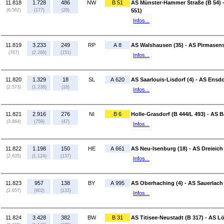
11.818
1.728
486
NW
B 51
AS Münster-Hammer Straße (B 54) -
(6.562)
(177)
(28)
551)
Infos...
11.819
3.233
249
RP
A 8
AS Walshausen (35) - AS Pirmasens
(767)
(2.266)
(151)
Infos...
11.820
1.329
18
SL
A 620
AS Saarlouis-Lisdorf (4) - AS Ensdo
(2.573)
(1.238)
(18)
Infos...
11.821
2.916
276
NI
B 6
Holle-Grasdorf (B 444/L 493) - AS 
(3.664)
(759)
(47)
Infos...
11.822
1.198
150
HE
A 661
AS Neu-Isenburg (18) - AS Dreieich 
(2.635)
(1.124)
(137)
Infos...
11.823
957
138
BY
A 995
AS Oberhaching (4) - AS Sauerlach 
(2.657)
(902)
(133)
Infos...
11.824
3.428
382
BW
B 31
AS Titisee-Neustadt (B 317) - AS Lö