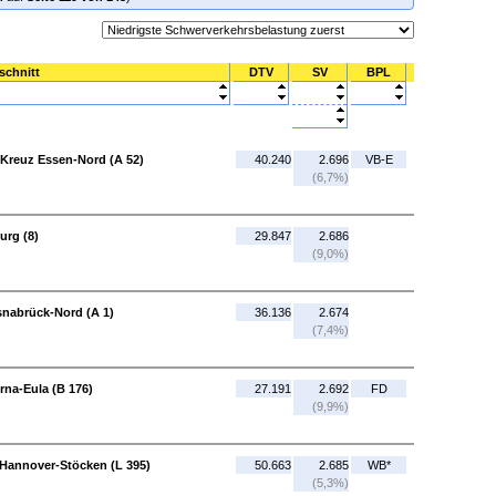
schnitt
DTV
SV
BPL
 Kreuz Essen-Nord (A 52)
40.240
2.696
VB-E
(6,7%)
urg (8)
29.847
2.686
(9,0%)
snabrück-Nord (A 1)
36.136
2.674
(7,4%)
rna-Eula (B 176)
27.191
2.692
FD
(9,9%)
 Hannover-Stöcken (L 395)
50.663
2.685
WB*
(5,3%)