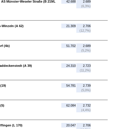
 AS Münster-Weseler Straße (B 219/L
42.688
2.689
(6,3%)
-Winzeln (A 62)
21.309
2.706
(12,7%)
rf (4b)
51.702
2.689
(5,2%)
Baddeckenstedt (A 39)
24.310
2.723
(11,2%)
(19)
54.781
2.739
(5,0%)
(5)
62.084
2.732
(4,4%)
ffingen (L 170)
20.047
2.706