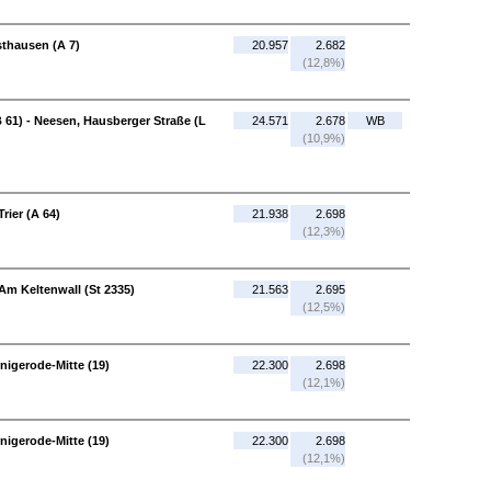
thausen (A 7)
20.957
2.682
(12,8%)
B 61) - Neesen, Hausberger Straße (L
24.571
2.678
WB
(10,9%)
rier (A 64)
21.938
2.698
(12,3%)
Am Keltenwall (St 2335)
21.563
2.695
(12,5%)
nigerode-Mitte (19)
22.300
2.698
(12,1%)
nigerode-Mitte (19)
22.300
2.698
(12,1%)