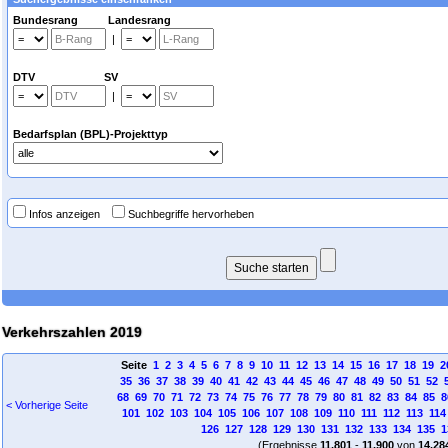
Bundesrang Landesrang
|
DTV SV
|
Bedarfsplan (BPL)-Projekttyp
Infos anzeigen
Suchbegriffe hervorheben
Verkehrszahlen 2019
Seite
1
2
3
4
5
6
7
8
9
10
11
12
13
14
15
16
17
18
19
2
35
36
37
38
39
40
41
42
43
44
45
46
47
48
49
50
51
52
68
69
70
71
72
73
74
75
76
77
78
79
80
81
82
83
84
85
8
< Vorherige Seite
101
102
103
104
105
106
107
108
109
110
111
112
113
114
126
127
128
129
130
131
132
133
134
135
1
(Ergebnisse
11.801
-
11.900
von
14.28