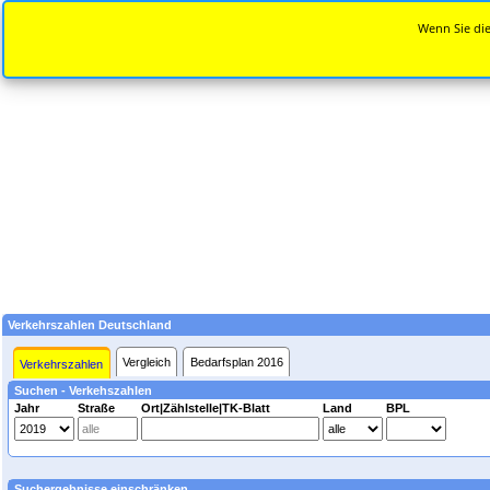
Wenn Sie die
Verkehrszahlen Deutschland
Vergleich
Bedarfsplan 2016
Verkehrszahlen
Suchen - Verkehszahlen
Jahr
Straße
Ort|Zählstelle|TK-Blatt
Land
BPL
Suchergebnisse einschränken