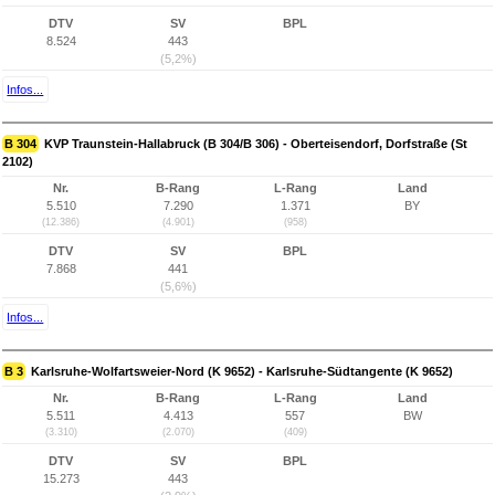
DTV
SV
BPL
8.524
443
(5,2%)
Infos...
B 304
KVP Traunstein-Hallabruck (B 304/B 306) - Oberteisendorf, Dorfstraße (St
2102)
Nr.
B-Rang
L-Rang
Land
5.510
7.290
1.371
BY
(12.386)
(4.901)
(958)
DTV
SV
BPL
7.868
441
(5,6%)
Infos...
B 3
Karlsruhe-Wolfartsweier-Nord (K 9652) - Karlsruhe-Südtangente (K 9652)
Nr.
B-Rang
L-Rang
Land
5.511
4.413
557
BW
(3.310)
(2.070)
(409)
DTV
SV
BPL
15.273
443