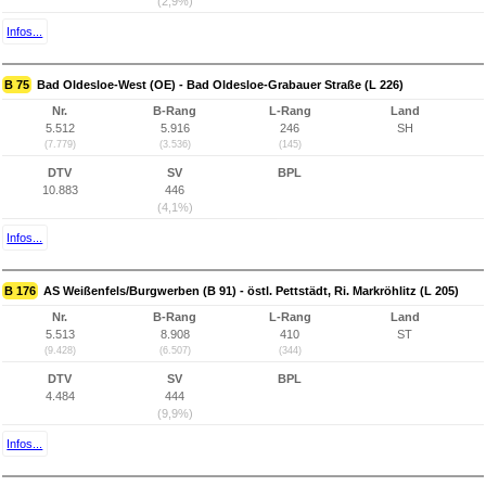
(2,9%)
Infos...
B 75
Bad Oldesloe-West (OE) - Bad Oldesloe-Grabauer Straße (L 226)
Nr.
B-Rang
L-Rang
Land
5.512
5.916
246
SH
(7.779)
(3.536)
(145)
DTV
SV
BPL
10.883
446
(4,1%)
Infos...
B 176
AS Weißenfels/Burgwerben (B 91) - östl. Pettstädt, Ri. Markröhlitz (L 205)
Nr.
B-Rang
L-Rang
Land
5.513
8.908
410
ST
(9.428)
(6.507)
(344)
DTV
SV
BPL
4.484
444
(9,9%)
Infos...