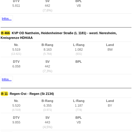
DTV
SV
BPL
5.811
442
VB
(7,6%)
Infos...
B 466
KVP OD Nattheim, Heidenheimer Straße (L 1181) - westl. Neresheim,
Kreisgrenze HDH/AA
Nr.
B-Rang
L-Rang
Land
5.519
8.163
1.082
BW
(13.621)
(5.764)
(931)
DTV
SV
BPL
6.058
442
(7,3%)
Infos...
B 11
Regen-Ost - Regen (St 2134)
Nr.
B-Rang
L-Rang
Land
5.520
6.355
1.187
BY
(4.519)
(3.971)
(774)
DTV
SV
BPL
9.855
443
VB
(4,5%)