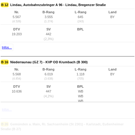
B 12
Lindau, Autobahnzubringer A 96 - Lindau, Bregenzer Straße
Nr.
B-Rang
L-Rang
Land
5.567
3.555
645
BY
(4.526)
(1.274)
(243)
DTV
SV
BPL
19.203
442
(2,3%)
Infos...
B 16
Niederraunau (GZ 7) - KVP OD Krumbach (B 300)
Nr.
B-Rang
L-Rang
Land
5.568
6.019
1.118
BY
(4.854)
(3.638)
(705)
DTV
SV
BPL
10.636
447
WB
(4,2%)
WB
WB
Infos...
B 26
Gemünden a. Main, Ri. Sachsenheim (St 2301) - Karlstadt, Eußenheimer
Straße (B 27)