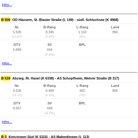
Infos...
B 500
OD Häusern, St. Blasier Straße (L 149) - südl. Schluchsee (K 4968)
Nr.
B-Rang
L-Rang
Land
5.535
8.345
1.102
BW
(14.057)
(5.945)
(951)
DTV
SV
BPL
5.689
444
(7,8%)
Infos...
B 518
Abzwg. Ri. Hasel (K 6338) - AS Schopfheim, Wehrer Straße (B 317)
Nr.
B-Rang
L-Rang
Land
5.536
6.490
902
BW
(14.211)
(4.106)
(752)
DTV
SV
BPL
9.557
449
(4,7%)
Infos...
B 3
Kenzingen-Süd (K 5115) - AS Malterdingen (L 113)