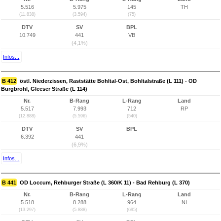
5.516
5.975
145
TH
(11.838)
(3.594)
(75)
DTV
SV
BPL
10.749
441
VB
(4,1%)
Infos...
B 412
östl. Niederzissen, Raststätte Bohltal-Ost, Bohltalstraße (L 111) - OD
Burgbrohl, Gleeser Straße (L 114)
Nr.
B-Rang
L-Rang
Land
5.517
7.993
712
RP
(12.888)
(5.596)
(540)
DTV
SV
BPL
6.392
441
(6,9%)
Infos...
B 441
OD Loccum, Rehburger Straße (L 360/K 11) - Bad Rehburg (L 370)
Nr.
B-Rang
L-Rang
Land
5.518
8.288
964
NI
(13.297)
(5.888)
(695)