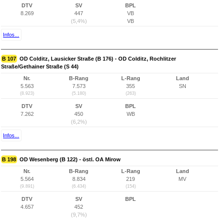
DTV
SV
BPL
8.269
447
VB
(5,4%)
VB
Infos...
B 107
OD Colditz, Lausicker Straße (B 176) - OD Colditz, Rochlitzer
Straße/Gethainer Straße (S 44)
Nr.
B-Rang
L-Rang
Land
5.563
7.573
355
SN
(8.923)
(5.180)
(263)
DTV
SV
BPL
7.262
450
WB
(6,2%)
Infos...
B 198
OD Wesenberg (B 122) - östl. OA Mirow
Nr.
B-Rang
L-Rang
Land
5.564
8.834
219
MV
(9.891)
(6.434)
(154)
DTV
SV
BPL
4.657
452
(9,7%)