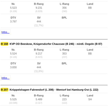
Nr.
B-Rang
L-Rang
Land
5.523
9.231
356
BB
(9.106)
(6.829)
(240)
DTV
SV
BPL
3.797
444
(11,7%)
Infos...
B 168
KVP OD Beeskow, Krügersdorfer Chaussee (B 246) - nördl. Oegeln (B 87)
Nr.
B-Rang
L-Rang
Land
5.524
9.217
353
BB
(9.126)
(6.815)
(237)
DTV
SV
BPL
3.830
444
(11,6%)
Infos...
B 207
Kröppelshagen-Fahrendorf (L 208) - Wentorf bei Hamburg-Ost (L 222)
Nr.
B-Rang
L-Rang
Land
5.525
5.489
223
SH
(10.046)
(3.117)
(122)