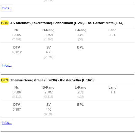
Infos...
B 76
AS Altenhof (Eckernförde)-Schnellmark (L 285) - AS Gettorf-Mitte (L 44)
Nr.
B-Rang
L-Rang
Land
5.505
3.759
149
SH
(7.801)
(1.460)
(50)
DTV
SV
BPL
18.012
450
(2,5%)
Infos...
B 89
Themar-Georgstraße (L 2636) - Kloster Veßra (L 1625)
Nr.
B-Rang
L-Rang
Land
5.506
7.707
263
TH
(8.319)
(5.312)
(193)
DTV
SV
BPL
6.987
440
(6,3%)
Infos...