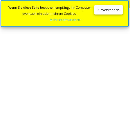
Diese Seite wird nicht mehr aktualisiert.
Zur neuen Seite
Wenn Sie diese Seite besuchen empfängt Ihr Computer
Einverstanden
eventuell ein oder mehrere Cookies.
Mehr Informationen