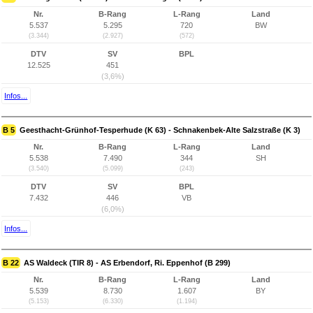
Nr.
B-Rang
L-Rang
Land
5.537
5.295
720
BW
(3.344)
(2.927)
(572)
DTV
SV
BPL
12.525
451
(3,6%)
Infos...
B 5
Geesthacht-Grünhof-Tesperhude (K 63) - Schnakenbek-Alte Salzstraße (K 3)
Nr.
B-Rang
L-Rang
Land
5.538
7.490
344
SH
(3.540)
(5.099)
(243)
DTV
SV
BPL
7.432
446
VB
(6,0%)
Infos...
B 22
AS Waldeck (TIR 8) - AS Erbendorf, Ri. Eppenhof (B 299)
Nr.
B-Rang
L-Rang
Land
5.539
8.730
1.607
BY
(5.153)
(6.330)
(1.194)