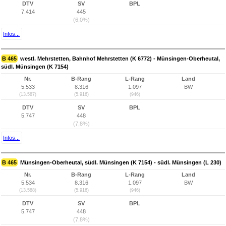
DTV
SV
BPL
7.414
445
(6,0%)
Infos...
B 465
westl. Mehrstetten, Bahnhof Mehrstetten (K 6772) - Münsingen-Oberheutal,
südl. Münsingen (K 7154)
Nr.
B-Rang
L-Rang
Land
5.533
8.316
1.097
BW
(13.587)
(5.916)
(946)
DTV
SV
BPL
5.747
448
(7,8%)
Infos...
B 465
Münsingen-Oberheutal, südl. Münsingen (K 7154) - südl. Münsingen (L 230)
Nr.
B-Rang
L-Rang
Land
5.534
8.316
1.097
BW
(13.588)
(5.916)
(946)
DTV
SV
BPL
5.747
448
(7,8%)