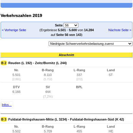
Verkehrszahlen 2019
Seite
< Vorherige Seite
(Ergebnisse
5.501
-
5.600
von
14.284
Nächste Seite >
auf
Seite 56 von 143
)
Abschnitt
B 2
Reuden (L 192) - Zeitz/Bornitz (L 244)
Nr.
B-Rang
L-Rang
Land
5.501
8.110
337
ST
(2.891)
(5.712)
(272)
DTV
SV
BPL
6.166
444
(7,2%)
Infos...
B 3
Fuldatal-Ihringshausen-Mitte (L 3234) - Fuldatal-Ihringshausen-Süd (K 42)
Nr.
B-Rang
L-Rang
Land
5.502
5.709
455
HE