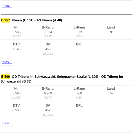
Infos...
B 257
Ulmen (L 101) - AS Ulmen (A 48)
Nr.
B-Rang
L-Rang
Land
5.565
7.634
673
RP
(11.321)
(5.239)
(502)
DTV
SV
BPL
7.145
450
(6,3%)
Infos...
B 500
OD Triberg im Schwarzwald, Schonacher Straße (L 109) - OD Triberg im
Schwarzwald (B 33)
Nr.
B-Rang
L-Rang
Land
5.566
6.960
968
BW
(14.066)
(4.572)
(818)
DTV
SV
BPL
8.535
452
(5,3%)
Infos...