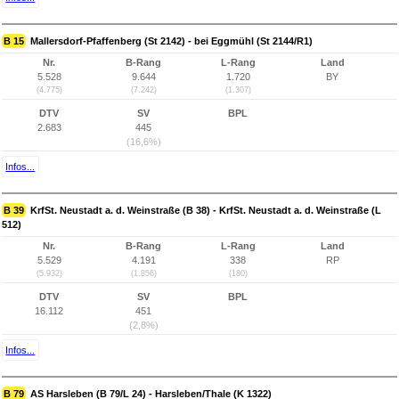
B 15
Mallersdorf-Pfaffenberg (St 2142) - bei Eggmühl (St 2144/R1)
Nr.
B-Rang
L-Rang
Land
5.528
9.644
1.720
BY
(4.775)
(7.242)
(1.307)
DTV
SV
BPL
2.683
445
(16,6%)
Infos...
B 39
KrfSt. Neustadt a. d. Weinstraße (B 38) - KrfSt. Neustadt a. d. Weinstraße (L
512)
Nr.
B-Rang
L-Rang
Land
5.529
4.191
338
RP
(5.932)
(1.856)
(180)
DTV
SV
BPL
16.112
451
(2,8%)
Infos...
B 79
AS Harsleben (B 79/L 24) - Harsleben/Thale (K 1322)