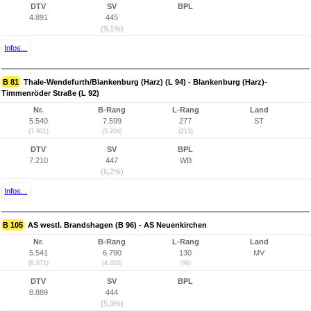
DTV
SV
BPL
4.891
445
(9,1%)
Infos...
B 81
Thale-Wendefurth/Blankenburg (Harz) (L 94) - Blankenburg (Harz)-
Timmenröder Straße (L 92)
Nr.
B-Rang
L-Rang
Land
5.540
7.599
277
ST
(7.901)
(5.204)
(213)
DTV
SV
BPL
7.210
447
WB
(6,2%)
Infos...
B 105
AS westl. Brandshagen (B 96) - AS Neuenkirchen
Nr.
B-Rang
L-Rang
Land
5.541
6.790
130
MV
(8.871)
(4.403)
(66)
DTV
SV
BPL
8.889
444
(5,0%)