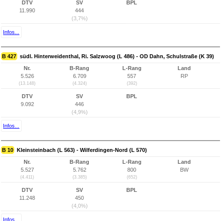
DTV
SV
BPL
11.990
444
(3,7%)
Infos...
B 427
südl. Hinterweidenthal, Ri. Salzwoog (L 486) - OD Dahn, Schulstraße (K 39)
Nr.
B-Rang
L-Rang
Land
5.526
6.709
557
RP
(13.148)
(4.324)
(392)
DTV
SV
BPL
9.092
446
(4,9%)
Infos...
B 10
Kleinsteinbach (L 563) - Wilferdingen-Nord (L 570)
Nr.
B-Rang
L-Rang
Land
5.527
5.762
800
BW
(4.411)
(3.385)
(652)
DTV
SV
BPL
11.248
450
(4,0%)
Infos...