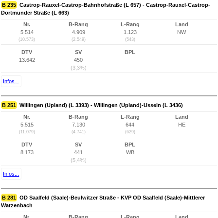
B 235
Castrop-Rauxel-Castrop-Bahnhofstraße (L 657) - Castrop-Rauxel-Castrop-
Dortmunder Straße (L 663)
Nr.
B-Rang
L-Rang
Land
5.514
4.909
1.123
NW
(10.573)
(2.549)
(543)
DTV
SV
BPL
13.642
450
(3,3%)
Infos...
B 251
Willingen (Upland) (L 3393) - Willingen (Upland)-Usseln (L 3436)
Nr.
B-Rang
L-Rang
Land
5.515
7.130
644
HE
(11.079)
(4.741)
(629)
DTV
SV
BPL
8.173
441
WB
(5,4%)
Infos...
B 281
OD Saalfeld (Saale)-Beulwitzer Straße - KVP OD Saalfeld (Saale)-Mittlerer
Watzenbach
Nr.
B-Rang
L-Rang
Land