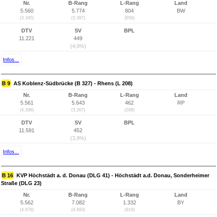
Nr.
B-Rang
L-Rang
Land
5.560
5.774
804
BW
(3.345)
(3.397)
(656)
DTV
SV
BPL
11.221
449
(4,0%)
Infos...
B 9
AS Koblenz-Südbrücke (B 327) - Rhens (L 208)
Nr.
B-Rang
L-Rang
Land
5.561
5.643
462
RP
(4.296)
(3.267)
(298)
DTV
SV
BPL
11.591
452
(3,9%)
Infos...
B 16
KVP Höchstädt a. d. Donau (DLG 41) - Höchstädt a.d. Donau, Sonderheimer
Straße (DLG 23)
Nr.
B-Rang
L-Rang
Land
5.562
7.082
1.332
BY
(4.878)
(4.693)
(919)