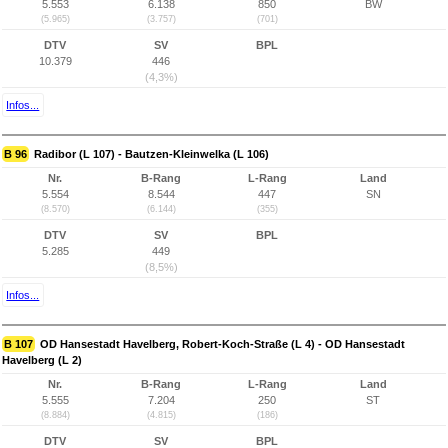
5.553
6.138
850
BW
(5.965)
(3.757)
(701)
DTV
SV
BPL
10.379
446
(4,3%)
Infos...
B 96
Radibor (L 107) - Bautzen-Kleinwelka (L 106)
Nr.
B-Rang
L-Rang
Land
5.554
8.544
447
SN
(8.570)
(6.144)
(355)
DTV
SV
BPL
5.285
449
(8,5%)
Infos...
B 107
OD Hansestadt Havelberg, Robert-Koch-Straße (L 4) - OD Hansestadt
Havelberg (L 2)
Nr.
B-Rang
L-Rang
Land
5.555
7.204
250
ST
(8.884)
(4.815)
(186)
DTV
SV
BPL