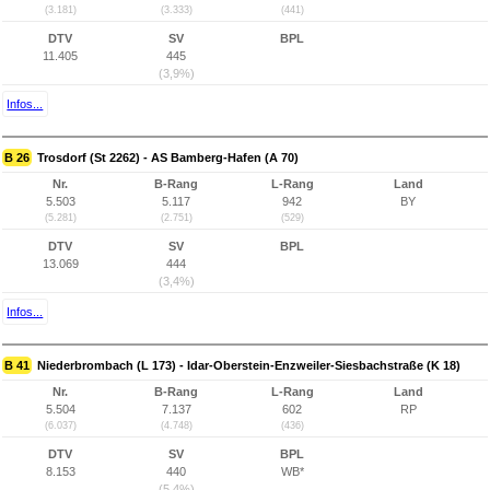
(3.181)
(3.333)
(441)
DTV
SV
BPL
11.405
445
(3,9%)
Infos...
B 26
Trosdorf (St 2262) - AS Bamberg-Hafen (A 70)
Nr.
B-Rang
L-Rang
Land
5.503
5.117
942
BY
(5.281)
(2.751)
(529)
DTV
SV
BPL
13.069
444
(3,4%)
Infos...
B 41
Niederbrombach (L 173) - Idar-Oberstein-Enzweiler-Siesbachstraße (K 18)
Nr.
B-Rang
L-Rang
Land
5.504
7.137
602
RP
(6.037)
(4.748)
(436)
DTV
SV
BPL
8.153
440
WB*
(5,4%)