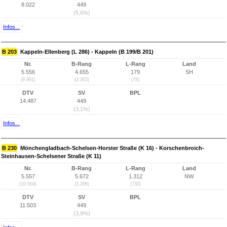
8.022
449
(5,6%)
Infos...
B 203
Kappeln-Ellenberg (L 286) - Kappeln (B 199/B 201)
Nr.
B-Rang
L-Rang
Land
5.556
4.655
179
SH
(9.991)
(2.302)
(78)
DTV
SV
BPL
14.487
449
(3,1%)
Infos...
B 230
Mönchengladbach-Schelsen-Horster Straße (K 16) - Korschenbroich-
Steinhausen-Schelsener Straße (K 11)
Nr.
B-Rang
L-Rang
Land
5.557
5.672
1.312
NW
(10.504)
(3.296)
(730)
DTV
SV
BPL
11.503
449
(3,9%)