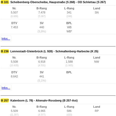
B 101
Scheibenberg-Oberscheibe, Haupstraße (S 268) - OD Schlettau (S 267)
Nr.
B-Rang
L-Rang
Land
5.507
7.478
341
SN
(8.689)
(5.087)
(249)
DTV
SV
BPL
7.453
440
WB
(5,9%)
WB*
Infos...
B 236
Lennestadt-Gleierbrück (L 928) - Schmallenberg-Harbecke (K 25)
Nr.
B-Rang
L-Rang
Land
5.508
6.918
1.588
NW
(10.635)
(4.531)
(1.005)
DTV
SV
BPL
8.642
441
(5,1%)
Infos...
B 257
Kalenborn (L 78) - Altenahr-Rossberg (B 257-Ast)
Nr.
B-Rang
L-Rang
Land
5.509
6.965
586
RP
(11.307)
(4.577)
(420)