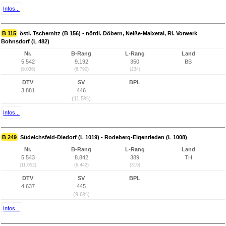
Infos...
B 115
östl. Tschernitz (B 156) - nördl. Döbern, Neiße-Malxetal, Ri. Vorwerk
Bohnsdorf (L 482)
Nr.
B-Rang
L-Rang
Land
5.542
9.192
350
BB
(9.036)
(6.790)
(234)
DTV
SV
BPL
3.881
446
(11,5%)
Infos...
B 249
Südeichsfeld-Diedorf (L 1019) - Rodeberg-Eigenrieden (L 1008)
Nr.
B-Rang
L-Rang
Land
5.543
8.842
389
TH
(11.052)
(6.442)
(319)
DTV
SV
BPL
4.637
445
(9,6%)
Infos...