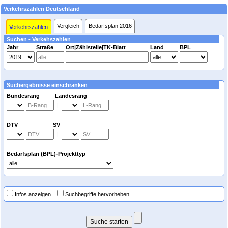
Verkehrszahlen Deutschland
Vergleich
Bedarfsplan 2016
Verkehrszahlen
Suchen - Verkehszahlen
Jahr
Straße
Ort|Zählstelle|TK-Blatt
Land
BPL
Suchergebnisse einschränken
Bundesrang Landesrang
|
DTV SV
|
Bedarfsplan (BPL)-Projekttyp
Infos anzeigen
Suchbegriffe hervorheben