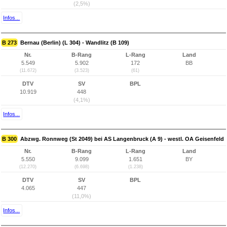
(2,5%)
Infos...
B 273
Bernau (Berlin) (L 304) - Wandlitz (B 109)
Nr.
B-Rang
L-Rang
Land
5.549
5.902
172
BB
(11.672)
(3.523)
(61)
DTV
SV
BPL
10.919
448
(4,1%)
Infos...
B 300
Abzwg. Ronnweg (St 2049) bei AS Langenbruck (A 9) - westl. OA Geisenfeld
Nr.
B-Rang
L-Rang
Land
5.550
9.099
1.651
BY
(12.270)
(6.698)
(1.238)
DTV
SV
BPL
4.065
447
(11,0%)
Infos...