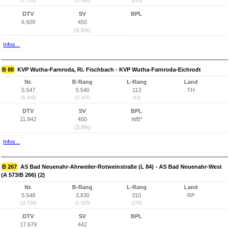
(7.716)
(5.348)
(613)
DTV
SV
BPL
6.928
450
(6,5%)
Infos...
B 88
KVP Wutha-Farnroda, Ri. Fischbach - KVP Wutha-Farnroda-Eichrodt
Nr.
B-Rang
L-Rang
Land
5.547
5.540
113
TH
(8.249)
(3.167)
(43)
DTV
SV
BPL
11.842
450
WB*
(3,8%)
Infos...
B 267
AS Bad Neuenahr-Ahrweiler-Rotweinstraße (L 84) - AS Bad Neuenahr-West
(A 573/B 266) (2)
Nr.
B-Rang
L-Rang
Land
5.548
3.830
310
RP
(11.536)
(1.520)
(155)
DTV
SV
BPL
17.679
442