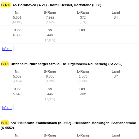
B 430
AS Bornhöved (A 21) - nördl. Dersau, Dorfstraße (L 68)
Nr.
B-Rang
L-Rang
Land
5.551
7.992
372
SH
(13.190)
(5.595)
(271)
DTV
SV
BPL
6.393
448
(7,0%)
Infos...
B 13
Uffenheim, Nürnberger Straße - AS Ergersheim-Neuherberg (St 2252)
Nr.
B-Rang
L-Rang
Land
5.552
8.365
1.563
BY
(4.604)
(5.965)
(1.150)
DTV
SV
BPL
5.649
446
WB*
(7,9%)
Infos...
B 39
KVP Heilbronn-Frankenbach (K 9562) - Heilbronn-Böckingen, Saarlandstraße
(K 9552)
Nr.
B-Rang
L-Rang
Land