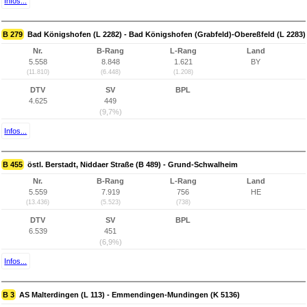
Infos...
B 279
Bad Königshofen (L 2282) - Bad Königshofen (Grabfeld)-Obereßfeld (L 2283)
Nr.
B-Rang
L-Rang
Land
5.558
8.848
1.621
BY
(11.810)
(6.448)
(1.208)
DTV
SV
BPL
4.625
449
(9,7%)
Infos...
B 455
östl. Berstadt, Niddaer Straße (B 489) - Grund-Schwalheim
Nr.
B-Rang
L-Rang
Land
5.559
7.919
756
HE
(13.436)
(5.523)
(738)
DTV
SV
BPL
6.539
451
(6,9%)
Infos...
B 3
AS Malterdingen (L 113) - Emmendingen-Mundingen (K 5136)