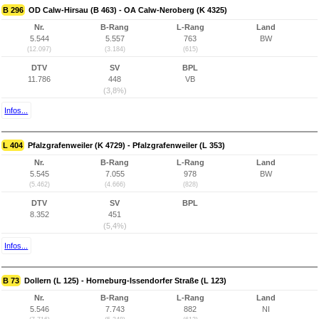
B 296
OD Calw-Hirsau (B 463) - OA Calw-Neroberg (K 4325)
Nr.
B-Rang
L-Rang
Land
5.544
5.557
763
BW
(12.097)
(3.184)
(615)
DTV
SV
BPL
11.786
448
VB
(3,8%)
Infos...
L 404
Pfalzgrafenweiler (K 4729) - Pfalzgrafenweiler (L 353)
Nr.
B-Rang
L-Rang
Land
5.545
7.055
978
BW
(5.462)
(4.666)
(828)
DTV
SV
BPL
8.352
451
(5,4%)
Infos...
B 73
Dollern (L 125) - Horneburg-Issendorfer Straße (L 123)
Nr.
B-Rang
L-Rang
Land
5.546
7.743
882
NI