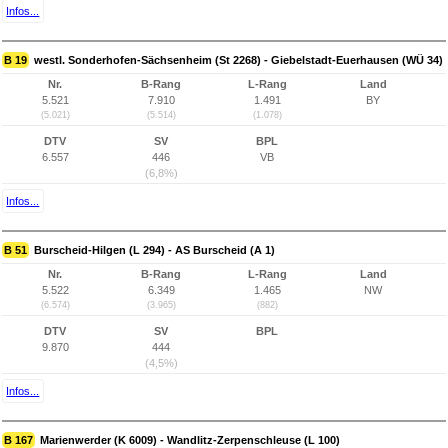
Infos...
B 19
westl. Sonderhofen-Sächsenheim (St 2268) - Giebelstadt-Euerhausen (WÜ 34)
Nr.
B-Rang
L-Rang
Land
5.521
7.910
1.491
BY
(5.021)
(5.514)
(1.078)
DTV
SV
BPL
6.557
446
VB
(6,8%)
Infos...
B 51
Burscheid-Hilgen (L 294) - AS Burscheid (A 1)
Nr.
B-Rang
L-Rang
Land
5.522
6.349
1.465
NW
(6.574)
(3.965)
(882)
DTV
SV
BPL
9.870
444
(4,5%)
Infos...
B 167
Marienwerder (K 6009) - Wandlitz-Zerpenschleuse (L 100)