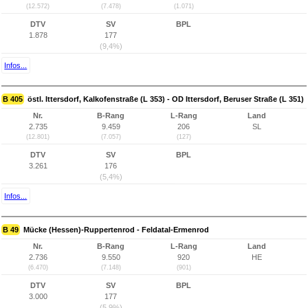
(12.572)
(7.478)
(1.071)
DTV
SV
BPL
1.878
177
(9,4%)
Infos...
B 405
östl. Ittersdorf, Kalkofenstraße (L 353) - OD Ittersdorf, Beruser Straße (L 351)
Nr.
B-Rang
L-Rang
Land
2.735
9.459
206
SL
(12.801)
(7.057)
(127)
DTV
SV
BPL
3.261
176
(5,4%)
Infos...
B 49
Mücke (Hessen)-Ruppertenrod - Feldatal-Ermenrod
Nr.
B-Rang
L-Rang
Land
2.736
9.550
920
HE
(6.470)
(7.148)
(901)
DTV
SV
BPL
3.000
177
(5,9%)