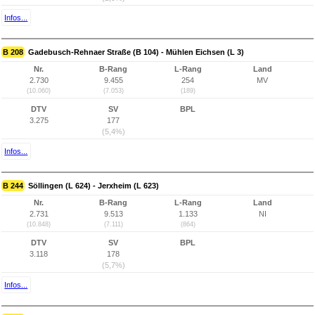
Infos...
B 208
Gadebusch-Rehnaer Straße (B 104) - Mühlen Eichsen (L 3)
Nr.
B-Rang
L-Rang
Land
2.730
9.455
254
MV
(10.060)
(7.053)
(189)
DTV
SV
BPL
3.275
177
(5,4%)
Infos...
B 244
Söllingen (L 624) - Jerxheim (L 623)
Nr.
B-Rang
L-Rang
Land
2.731
9.513
1.133
NI
(10.848)
(7.111)
(864)
DTV
SV
BPL
3.118
178
(5,7%)
Infos...