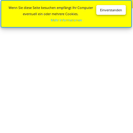
Diese Seite wird nicht mehr aktualisiert.
Zur neuen Seite
Wenn Sie diese Seite besuchen empfängt Ihr Computer
Einverstanden
eventuell ein oder mehrere Cookies.
Mehr Informationen