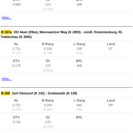
3.689
173
WB
(4,7%)
Infos...
B 187a
OD Aken (Elbe), Mennewitzer Weg (K 2093) - nördl. Osternienburg, Ri.
Trebbichau (K 2091)
Nr.
B-Rang
L-Rang
Land
2.721
8.104
335
ST
(9.717)
(5.706)
(270)
DTV
SV
BPL
6.176
173
WB
(2,8%)
Infos...
B 268
Zerf-Oberzerf (K 141) - Greimerath (K 139)
Nr.
B-Rang
L-Rang
Land
2.722
9.264
940
RP
(11.543)
(6.862)
(764)
DTV
SV
BPL
3.716
175
(4,7%)