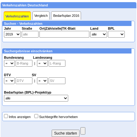
Verkehrszahlen Deutschland
Vergleich
Bedarfsplan 2016
Verkehrszahlen
Suchen - Verkehszahlen
Jahr
Straße
Ort|Zählstelle|TK-Blatt
Land
BPL
Suchergebnisse einschränken
Bundesrang Landesrang
|
DTV SV
|
Bedarfsplan (BPL)-Projekttyp
Infos anzeigen
Suchbegriffe hervorheben