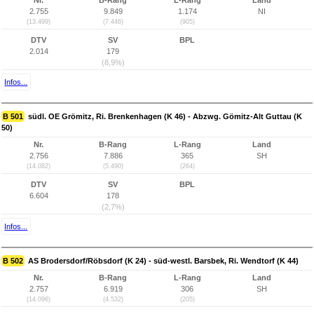
Nr.
B-Rang
L-Rang
Land
2.755
9.849
1.174
NI
(13.499)
(7.446)
(905)
DTV
SV
BPL
2.014
179
(8,9%)
Infos...
B 501
südl. OE Grömitz, Ri. Brenkenhagen (K 46) - Abzwg. Gömitz-Alt Guttau (K
50)
Nr.
B-Rang
L-Rang
Land
2.756
7.886
365
SH
(14.082)
(5.490)
(264)
DTV
SV
BPL
6.604
178
(2,7%)
Infos...
B 502
AS Brodersdorf/Röbsdorf (K 24) - süd-westl. Barsbek, Ri. Wendtorf (K 44)
Nr.
B-Rang
L-Rang
Land
2.757
6.919
306
SH
(14.096)
(4.532)
(205)