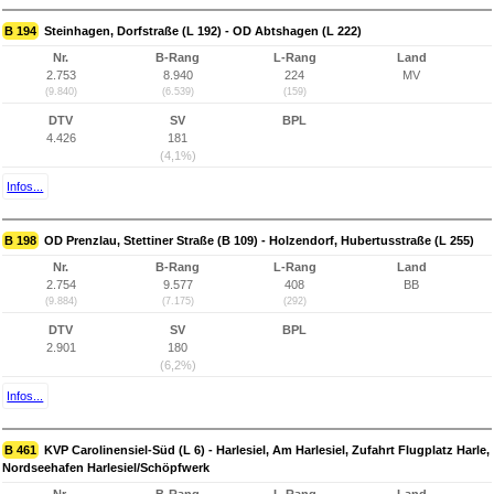
B 194
Steinhagen, Dorfstraße (L 192) - OD Abtshagen (L 222)
Nr.
B-Rang
L-Rang
Land
2.753
8.940
224
MV
(9.840)
(6.539)
(159)
DTV
SV
BPL
4.426
181
(4,1%)
Infos...
B 198
OD Prenzlau, Stettiner Straße (B 109) - Holzendorf, Hubertusstraße (L 255)
Nr.
B-Rang
L-Rang
Land
2.754
9.577
408
BB
(9.884)
(7.175)
(292)
DTV
SV
BPL
2.901
180
(6,2%)
Infos...
B 461
KVP Carolinensiel-Süd (L 6) - Harlesiel, Am Harlesiel, Zufahrt Flugplatz Harle,
Nordseehafen Harlesiel/Schöpfwerk