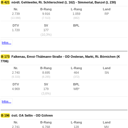
B 421
nördl. Gehlweiler, Ri. Schlierschied (L 162) - Simmertal, Banzel (L 230)
Nr.
B-Rang
L-Rang
Land
2.739
9.916
1.059
RP
(13.068)
(7.513)
(882)
DTV
SV
BPL
1.720
177
(10,3%)
Infos...
B 173
Falkenau, Ernst-Thälmann-Straße - OD Oederan, Markt, Ri. Börnichen (K
7706)
Nr.
B-Rang
L-Rang
Land
2.740
8.695
464
SN
(9.333)
(6.295)
(372)
DTV
SV
BPL
4.969
179
WB*
(3,6%)
Infos...
B 196
östl. OA Sellin - OD Göhren
Nr.
B-Rang
L-Rang
Land
2.741
6.768
128
MV