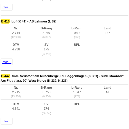
Infos...
B 416
Löf (K 41) - AS Lehmen (L 82)
Nr.
B-Rang
L-Rang
Land
2.714
8.797
840
RP
(12.930)
(6.397)
(665)
DTV
SV
BPL
4.736
175
(3,7%)
Infos...
B 442
südl. Neustadt am Rübenberge, Ri. Poggenhagen (K 333) - südl. Moordorf,
Am Flugplatz, 90°-West-Kurve (K 332, K 336)
Nr.
B-Rang
L-Rang
Land
2.715
8.756
1.047
NI
(13.308)
(6.356)
(778)
DTV
SV
BPL
4.841
174
(3,6%)
Infos...