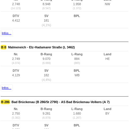
2.748
8.948
1.958
NW
(14.123)
(6.547)
(1.372)
DTV
SV
BPL
4.412
181
(4,1%)
Infos...
B 8
Malmeneich - Elz-Hadamarer Straße (L 3462)
Nr.
B-Rang
L-Rang
Land
2.749
9.070
884
HE
(4.074)
(6.669)
(865)
DTV
SV
BPL
4.129
182
WB
(4,4%)
Infos...
B 286
Bad Brückenau (B 286/St 2790) - AS Bad Brückenau-Volkers (A 7)
Nr.
B-Rang
L-Rang
Land
2.750
9.281
1.680
BY
(5.382)
(6.879)
(1.267)
DTV
SV
BPL