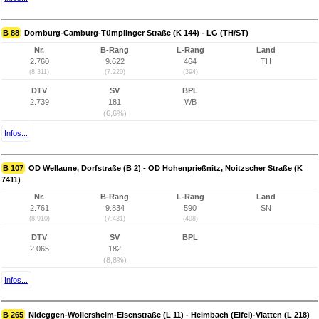
B 88
Dornburg-Camburg-Tümplinger Straße (K 144) - LG (TH/ST)
Nr.
B-Rang
L-Rang
Land
2.760
9.622
464
TH
(8.311)
(7.220)
(394)
DTV
SV
BPL
2.739
181
WB
(6,6%)
Infos...
B 107
OD Wellaune, Dorfstraße (B 2) - OD Hohenprießnitz, Noitzscher Straße (K
7411)
Nr.
B-Rang
L-Rang
Land
2.761
9.834
590
SN
(8.910)
(7.431)
(498)
DTV
SV
BPL
2.065
182
(8,8%)
Infos...
B 265
Nideggen-Wollersheim-Eisenstraße (L 11) - Heimbach (Eifel)-Vlatten (L 218)