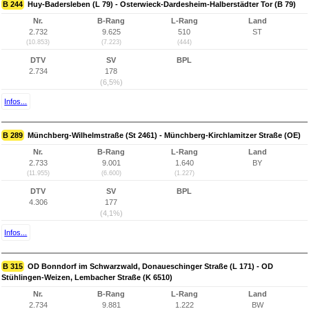
B 244
Huy-Badersleben (L 79) - Osterwieck-Dardesheim-Halberstädter Tor (B 79)
Nr.
B-Rang
L-Rang
Land
2.732
9.625
510
ST
(10.853)
(7.223)
(444)
DTV
SV
BPL
2.734
178
(6,5%)
Infos...
B 289
Münchberg-Wilhelmstraße (St 2461) - Münchberg-Kirchlamitzer Straße (OE)
Nr.
B-Rang
L-Rang
Land
2.733
9.001
1.640
BY
(11.955)
(6.600)
(1.227)
DTV
SV
BPL
4.306
177
(4,1%)
Infos...
B 315
OD Bonndorf im Schwarzwald, Donaueschinger Straße (L 171) - OD
Stühlingen-Weizen, Lembacher Straße (K 6510)
Nr.
B-Rang
L-Rang
Land
2.734
9.881
1.222
BW