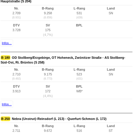
Hauptstraße (S 204)
Nr.
B-Rang
L-Rang
Land
2.709
9.258
531
SN
(8.931)
(6.856)
(439)
DTV
SV
BPL
3.728
175
(4,7%)
Infos...
B 180
OD Stollberg/Erzgebirge, OT Hoheneck, Zwönitzer Straße - AS Stollberg-
Süd-Ost, Ri. Brünlos (S 258)
Nr.
B-Rang
L-Rang
Land
2.710
9.175
523
SN
(9.492)
(6.773)
(431)
DTV
SV
BPL
3.913
172
WB*
(4,4%)
Infos...
B 250
Nebra (Unstrut)-Reinsdorf (L 213) - Querfurt-Schmon (L 172)
Nr.
B-Rang
L-Rang
Land
2.711
9.672
516
ST