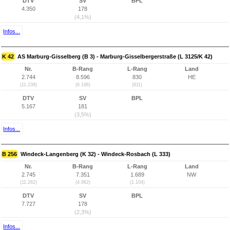
DTV
SV
BPL
4.350
178
(4,1%)
Infos...
K 42
AS Marburg-Gisselberg (B 3) - Marburg-Gisselbergerstraße (L 3125/K 42)
Nr.
B-Rang
L-Rang
Land
2.744
8.596
830
HE
(11.238)
(6.196)
(811)
DTV
SV
BPL
5.167
181
(3,5%)
Infos...
B 256
Windeck-Langenberg (K 32) - Windeck-Rosbach (L 333)
Nr.
B-Rang
L-Rang
Land
2.745
7.351
1.689
NW
(11.262)
(4.962)
(1.104)
DTV
SV
BPL
7.727
178
(2,3%)
Infos...