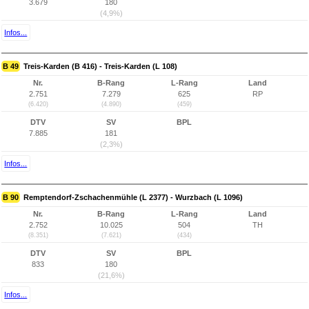
3.679
180
(4,9%)
Infos...
B 49
Treis-Karden (B 416) - Treis-Karden (L 108)
Nr.
B-Rang
L-Rang
Land
2.751
7.279
625
RP
(6.420)
(4.890)
(459)
DTV
SV
BPL
7.885
181
(2,3%)
Infos...
B 90
Remptendorf-Zschachenmühle (L 2377) - Wurzbach (L 1096)
Nr.
B-Rang
L-Rang
Land
2.752
10.025
504
TH
(8.351)
(7.621)
(434)
DTV
SV
BPL
833
180
(21,6%)
Infos...