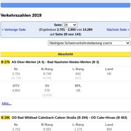
Verkehrszahlen 2019
Seite
< Vorherige Seite
(Ergebnisse
2.701
-
2.800
von
14.284
Nächste Seite >
auf
Seite 28 von 143
)
Abschnitt
B 275
AS Ober-Mörlen (A 5) - Bad Nauheim-Nieder-Mörlen (B 3)
Nr.
B-Rang
L-Rang
Land
2.701
8.748
842
HE
(11.719)
(6.348)
(823)
DTV
SV
BPL
4.852
175
VB
(3,6%)
Infos...
B 296
OD Bad Wildbad-Calmbach-Calwer Straße (B 294) - OD Calw-Hirsau (B 463)
Nr.
B-Rang
L-Rang
Land
2.702
9.055
1.175
BW