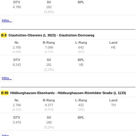
DTV
SV
BPL
4.780
182
(3,8%)
Infos...
B 8
Glashütten-Oberems (L 3023) - Glashütten-Dornsweg
Nr.
B-Rang
L-Rang
Land
2.765
7.096
642
HE
(4.096)
(4.707)
(627)
DTV
SV
BPL
8.242
181
VB
(2,2%)
Infos...
B 89
Hildburghausen-Ebenhards - Hildburghausen-Römhilder Straße (L 1133)
Nr.
B-Rang
L-Rang
Land
2.766
9.377
432
TH
(8.322)
(6.975)
(362)
DTV
SV
BPL
3.470
180
(5,2%)
Infos...