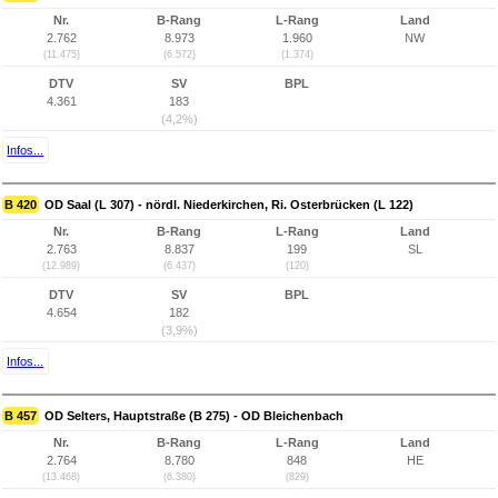
Nr.
B-Rang
L-Rang
Land
2.762
8.973
1.960
NW
(11.475)
(6.572)
(1.374)
DTV
SV
BPL
4.361
183
(4,2%)
Infos...
B 420
OD Saal (L 307) - nördl. Niederkirchen, Ri. Osterbrücken (L 122)
Nr.
B-Rang
L-Rang
Land
2.763
8.837
199
SL
(12.989)
(6.437)
(120)
DTV
SV
BPL
4.654
182
(3,9%)
Infos...
B 457
OD Selters, Hauptstraße (B 275) - OD Bleichenbach
Nr.
B-Rang
L-Rang
Land
2.764
8.780
848
HE
(13.468)
(6.380)
(829)