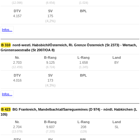
(12.096)
(6.654)
(1.024)
DTV
SV
BPL
4.157
175
(4,2%)
Infos...
B 310
nord-westl. Habsbichl/Österreich, Ri. Grenze Österreich (St 2373) - Wertach,
Grüntenseestraße (St 2007/OA 8)
Nr.
B-Rang
L-Rang
Land
2.703
9.125
1.658
BY
(12.458)
(6.724)
(1.245)
DTV
SV
BPL
4.016
173
(4,3%)
Infos...
B 423
BG Frankreich, Mandelbachtal/Sarreguemines (D 974) - nördl. Habkirchen (L
105)
Nr.
B-Rang
L-Rang
Land
2.704
9.607
208
SL
(13.079)
(7.205)
(129)
DTV
SV
BPL