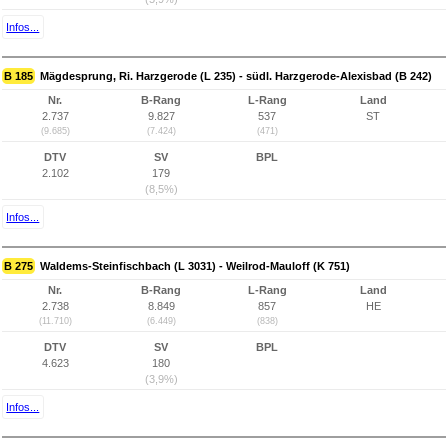
Infos...
B 185
Mägdesprung, Ri. Harzgerode (L 235) - südl. Harzgerode-Alexisbad (B 242)
Nr.
B-Rang
L-Rang
Land
2.737
9.827
537
ST
(9.685)
(7.424)
(471)
DTV
SV
BPL
2.102
179
(8,5%)
Infos...
B 275
Waldems-Steinfischbach (L 3031) - Weilrod-Mauloff (K 751)
Nr.
B-Rang
L-Rang
Land
2.738
8.849
857
HE
(11.710)
(6.449)
(838)
DTV
SV
BPL
4.623
180
(3,9%)
Infos...