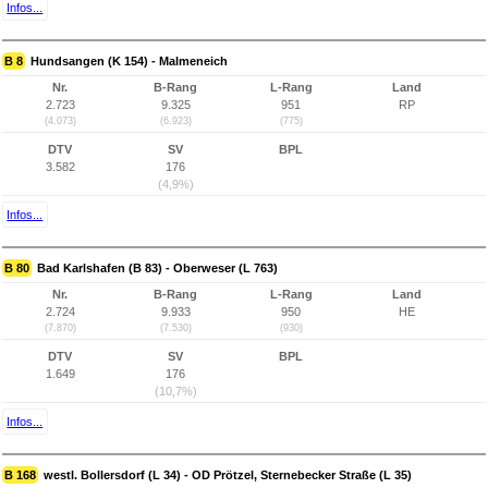
Infos...
B 8
Hundsangen (K 154) - Malmeneich
Nr.
B-Rang
L-Rang
Land
2.723
9.325
951
RP
(4.073)
(6.923)
(775)
DTV
SV
BPL
3.582
176
(4,9%)
Infos...
B 80
Bad Karlshafen (B 83) - Oberweser (L 763)
Nr.
B-Rang
L-Rang
Land
2.724
9.933
950
HE
(7.870)
(7.530)
(930)
DTV
SV
BPL
1.649
176
(10,7%)
Infos...
B 168
westl. Bollersdorf (L 34) - OD Prötzel, Sternebecker Straße (L 35)