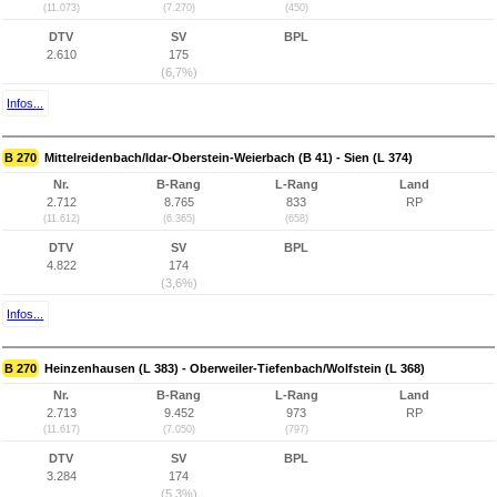
(11.073)
(7.270)
(450)
DTV
SV
BPL
2.610
175
(6,7%)
Infos...
B 270
Mittelreidenbach/Idar-Oberstein-Weierbach (B 41) - Sien (L 374)
Nr.
B-Rang
L-Rang
Land
2.712
8.765
833
RP
(11.612)
(6.365)
(658)
DTV
SV
BPL
4.822
174
(3,6%)
Infos...
B 270
Heinzenhausen (L 383) - Oberweiler-Tiefenbach/Wolfstein (L 368)
Nr.
B-Rang
L-Rang
Land
2.713
9.452
973
RP
(11.617)
(7.050)
(797)
DTV
SV
BPL
3.284
174
(5,3%)