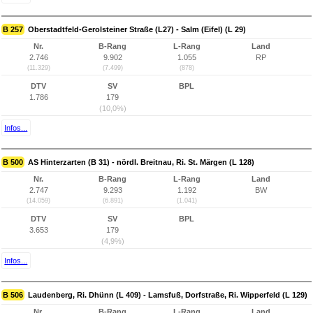
B 257
Oberstadtfeld-Gerolsteiner Straße (L27) - Salm (Eifel) (L 29)
Nr.
B-Rang
L-Rang
Land
2.746
9.902
1.055
RP
(11.329)
(7.499)
(878)
DTV
SV
BPL
1.786
179
(10,0%)
Infos...
B 500
AS Hinterzarten (B 31) - nördl. Breitnau, Ri. St. Märgen (L 128)
Nr.
B-Rang
L-Rang
Land
2.747
9.293
1.192
BW
(14.059)
(6.891)
(1.041)
DTV
SV
BPL
3.653
179
(4,9%)
Infos...
B 506
Laudenberg, Ri. Dhünn (L 409) - Lamsfuß, Dorfstraße, Ri. Wipperfeld (L 129)
Nr.
B-Rang
L-Rang
Land