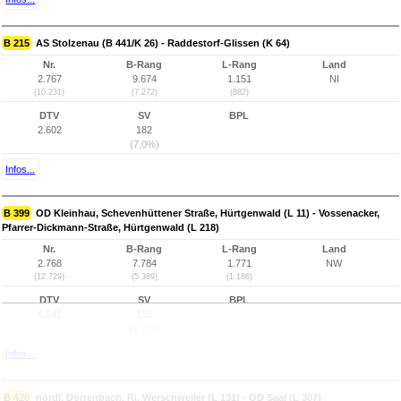
B 215
AS Stolzenau (B 441/K 26) - Raddestorf-Glissen (K 64)
Nr.
B-Rang
L-Rang
Land
2.767
9.674
1.151
NI
(10.231)
(7.272)
(882)
DTV
SV
BPL
2.602
182
(7,0%)
Infos...
B 399
OD Kleinhau, Schevenhüttener Straße, Hürtgenwald (L 11) - Vossenacker,
Pfarrer-Dickmann-Straße, Hürtgenwald (L 218)
Nr.
B-Rang
L-Rang
Land
2.768
7.784
1.771
NW
(12.729)
(5.389)
(1.186)
DTV
SV
BPL
6.841
185
(2,7%)
Infos...
B 420
nördl. Dörrenbach, Ri. Werschweiler (L 131) - OD Saal (L 307)