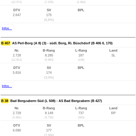
(12.571)
(7.255)
(1.062)
DTV
SV
BPL
2.647
175
(6,6%)
Infos...
B 407
AS Perl-Borg (A 8) (3) - südl. Borg, Ri. Büschdorf (B 406 /L 170)
Nr.
B-Rang
L-Rang
Land
2.728
8.285
187
SL
(12.812)
(5.885)
(108)
DTV
SV
BPL
5.816
174
(3,0%)
Infos...
B 38
Bad Bergzabern-Süd (L 508) - AS Bad Bergzabern (B 427)
Nr.
B-Rang
L-Rang
Land
2.729
8.149
737
RP
(5.881)
(5.750)
(563)
DTV
SV
BPL
6.090
177
(2,9%)