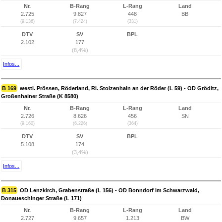
Nr.
B-Rang
L-Rang
Land
2.725
9.827
448
BB
(9.136)
(7.424)
(331)
DTV
SV
BPL
2.102
177
(8,4%)
Infos...
B 169
westl. Prössen, Röderland, Ri. Stolzenhain an der Röder (L 59) - OD Gröditz,
Großenhainer Straße (K 8580)
Nr.
B-Rang
L-Rang
Land
2.726
8.626
456
SN
(9.160)
(6.226)
(364)
DTV
SV
BPL
5.108
174
(3,4%)
Infos...
B 315
OD Lenzkirch, Grabenstraße (L 156) - OD Bonndorf im Schwarzwald,
Donaueschinger Straße (L 171)
Nr.
B-Rang
L-Rang
Land
2.727
9.657
1.213
BW