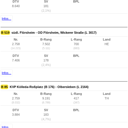
DTV
SV
BPL
8.640
181
(2,1%)
Infos...
B 519
südl. Flörsheim - OD Flörsheim, Wickerer Straße (L 3017)
Nr.
B-Rang
L-Rang
Land
2.758
7.502
700
HE
(14.215)
(5.111)
(683)
DTV
SV
BPL
7.406
178
(2,4%)
Infos...
B 85
KVP Kölleda-Roßplatz (B 176) - Olbersleben (L 2164)
Nr.
B-Rang
L-Rang
Land
2.759
9.191
417
TH
(8.032)
(6.789)
(347)
DTV
SV
BPL
3.884
183
(4,7%)
Infos...