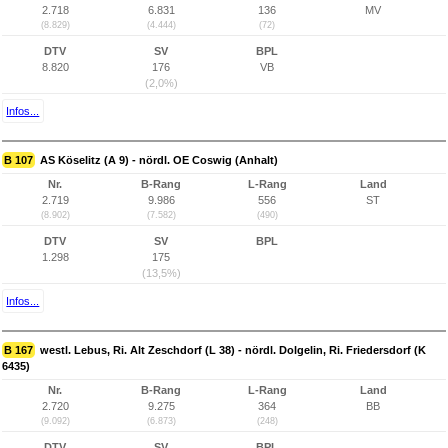
2.718
6.831
136
MV
(8.829)
(4.444)
(72)
DTV
SV
BPL
8.820
176
VB
(2,0%)
Infos...
B 107
AS Köselitz (A 9) - nördl. OE Coswig (Anhalt)
Nr.
B-Rang
L-Rang
Land
2.719
9.986
556
ST
(8.902)
(7.582)
(490)
DTV
SV
BPL
1.298
175
(13,5%)
Infos...
B 167
westl. Lebus, Ri. Alt Zeschdorf (L 38) - nördl. Dolgelin, Ri. Friedersdorf (K
6435)
Nr.
B-Rang
L-Rang
Land
2.720
9.275
364
BB
(9.092)
(6.873)
(248)
DTV
SV
BPL