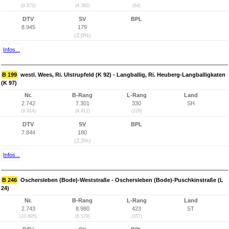
(9.872)
(4.382)
(64)
DTV
SV
BPL
8.945
179
(2,0%)
Infos...
B 199
westl. Wees, Ri. Ulstrupfeld (K 92) - Langballig, Ri. Heuberg-Langballigkaten
(K 97)
Nr.
B-Rang
L-Rang
Land
2.742
7.301
330
SH
(9.914)
(4.912)
(229)
DTV
SV
BPL
7.844
180
(2,3%)
Infos...
B 246
Oschersleben (Bode)-Weststraße - Oschersleben (Bode)-Puschkinstraße (L
24)
Nr.
B-Rang
L-Rang
Land
2.743
8.980
423
ST
(10.895)
(6.579)
(357)