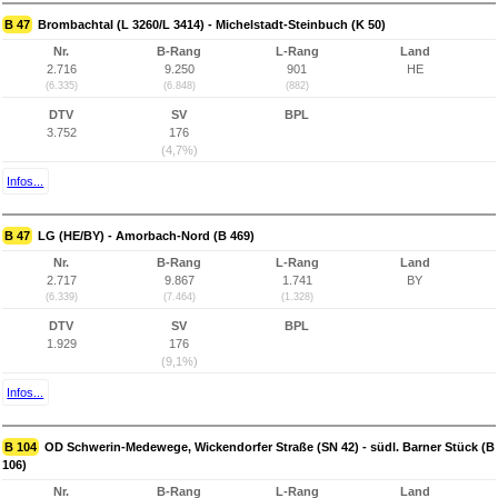
B 47
Brombachtal (L 3260/L 3414) - Michelstadt-Steinbuch (K 50)
Nr.
B-Rang
L-Rang
Land
2.716
9.250
901
HE
(6.335)
(6.848)
(882)
DTV
SV
BPL
3.752
176
(4,7%)
Infos...
B 47
LG (HE/BY) - Amorbach-Nord (B 469)
Nr.
B-Rang
L-Rang
Land
2.717
9.867
1.741
BY
(6.339)
(7.464)
(1.328)
DTV
SV
BPL
1.929
176
(9,1%)
Infos...
B 104
OD Schwerin-Medewege, Wickendorfer Straße (SN 42) - südl. Barner Stück (B
106)
Nr.
B-Rang
L-Rang
Land