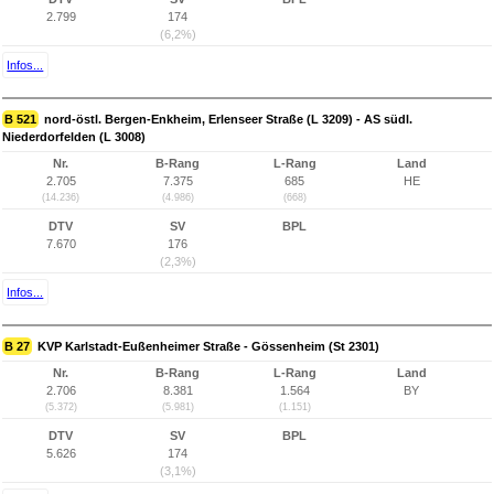
2.799
174
(6,2%)
Infos...
B 521
nord-östl. Bergen-Enkheim, Erlenseer Straße (L 3209) - AS südl.
Niederdorfelden (L 3008)
Nr.
B-Rang
L-Rang
Land
2.705
7.375
685
HE
(14.236)
(4.986)
(668)
DTV
SV
BPL
7.670
176
(2,3%)
Infos...
B 27
KVP Karlstadt-Eußenheimer Straße - Gössenheim (St 2301)
Nr.
B-Rang
L-Rang
Land
2.706
8.381
1.564
BY
(5.372)
(5.981)
(1.151)
DTV
SV
BPL
5.626
174
(3,1%)