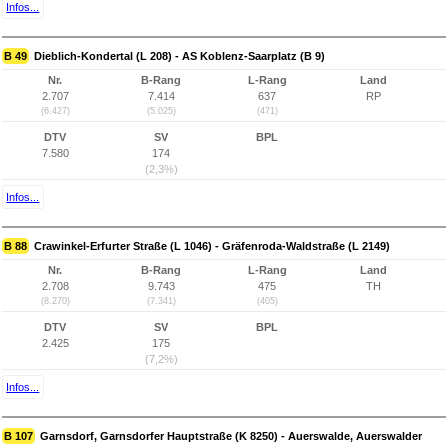
Infos...
B 49
Dieblich-Kondertal (L 208) - AS Koblenz-Saarplatz (B 9)
Nr.
B-Rang
L-Rang
Land
2.707
7.414
637
RP
(6.427)
(5.025)
(471)
DTV
SV
BPL
7.580
174
(2,3%)
Infos...
B 88
Crawinkel-Erfurter Straße (L 1046) - Gräfenroda-Waldstraße (L 2149)
Nr.
B-Rang
L-Rang
Land
2.708
9.743
475
TH
(8.270)
(7.341)
(405)
DTV
SV
BPL
2.425
175
(7,2%)
Infos...
B 107
Garnsdorf, Garnsdorfer Hauptstraße (K 8250) - Auerswalde, Auerswalder