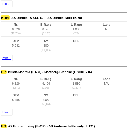
Infos...
B 401
AS Dörpen (A 31/L 50) - AS Dörpen-Nord (B 70)
Nr.
B-Rang
L-Rang
Land
8.928
8.521
1.009
NI
(12.740)
(6.121)
(740)
DTV
SV
BPL
5.332
906
(17,0%)
Infos...
B 7
Brilon-Madfeld (L 637) - Marsberg-Bredelar (L 870/L 716)
Nr.
B-Rang
L-Rang
Land
8.929
8.456
1.893
NW
(3.875)
(6.056)
(1.307)
DTV
SV
BPL
5.455
906
(16,6%)
Infos...
B 9
AS Brohl-Lützing (B 412) - AS Andernach-Namedy (L 121)