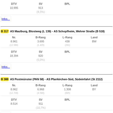
DTV
SV
BPL
10.995
913
(8,3%)
Infos...
B 317
AS Maulburg, Blostweg (L 139) - AS Schopfheim, Wehrer Straße (B 518)
Nr.
B-Rang
L-Rang
Land
8.961
3.695
438
BW
(12.589)
(1.405)
(291)
DTV
SV
BPL
18.394
920
(5,0%)
Infos...
B 388
AS Postmünster (PAN 58) - AS Pfarrkirchen-Süd, Südeinfahrt (St 2112)
Nr.
B-Rang
L-Rang
Land
8.962
6.968
1.308
BY
(12.709)
(4.580)
(895)
DTV
SV
BPL
8.514
911
(10,7%)