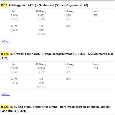
B 97
AS Roggosen (A 15) - Neuhausen (Spree)-Rogossen (L 49)
Nr.
B-Rang
L-Rang
Land
8.949
8.411
280
BB
(8.630)
(6.011)
(164)
DTV
SV
BPL
5.559
912
(16,4%)
Infos...
B 176
süd-westl. Frohndorf, Ri. Vogelsberg/Buttstädt (L 1058) - AS Sömmerda-Ost
(A 71)
Nr.
B-Rang
L-Rang
Land
8.950
6.534
181
TH
(9.445)
(4.150)
(111)
DTV
SV
BPL
9.466
909
(9,6%)
Infos...
B 521
südl. Bad Vilbel, Frankfurter Straße - nord-westl. Bergen-Enkheim, Vilbeler
Landstraße (L 3001)