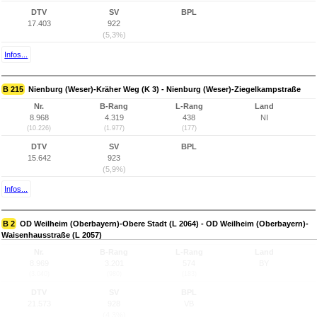
DTV
SV
BPL
17.403
922
(5,3%)
Infos...
B 215
Nienburg (Weser)-Kräher Weg (K 3) - Nienburg (Weser)-Ziegelkampstraße
Nr.
B-Rang
L-Rang
Land
8.968
4.319
438
NI
(10.226)
(1.977)
(177)
DTV
SV
BPL
15.642
923
(5,9%)
Infos...
B 2
OD Weilheim (Oberbayern)-Obere Stadt (L 2064) - OD Weilheim (Oberbayern)-
Waisenhausstraße (L 2057)
Nr.
B-Rang
L-Rang
Land
8.969
3.201
574
BY
(3.040)
(980)
(183)
DTV
SV
BPL
21.573
928
VB
(4,3%)