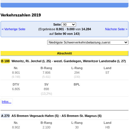
Verkehrszahlen 2019
Seite
< Vorherige Seite
(Ergebnisse
8.901
-
9.000
von
14.284
Nächste Seite >
auf
Seite 90 von 143
)
Abschnitt
B 188
Weteritz, Ri. Jerchel (L 25) - westl. Gardelegen, Weteritzer Landstraße (L 27)
Nr.
B-Rang
L-Rang
Land
8.901
7.806
294
ST
(9.748)
(5.411)
(230)
DTV
SV
BPL
6.805
898
(13,2%)
Infos...
A 270
AS Bremen-Vegesack-Hafen (5) - AS Bremen-St. Magnus (6)
Nr.
B-Rang
L-Rang
Land
8.902
2.100
30
HB