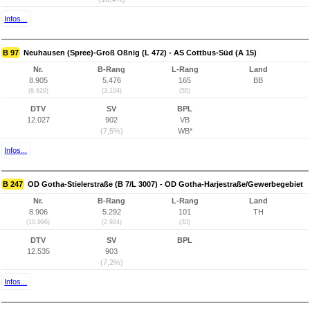
Infos...
B 97
Neuhausen (Spree)-Groß Oßnig (L 472) - AS Cottbus-Süd (A 15)
Nr.
B-Rang
L-Rang
Land
8.905
5.476
165
BB
(8.629)
(3.104)
(55)
DTV
SV
BPL
12.027
902
VB
(7,5%)
WB*
Infos...
B 247
OD Gotha-Stielerstraße (B 7/L 3007) - OD Gotha-Harjestraße/Gewerbegebiet
Nr.
B-Rang
L-Rang
Land
8.906
5.292
101
TH
(10.996)
(2.924)
(33)
DTV
SV
BPL
12.535
903
(7,2%)
Infos...