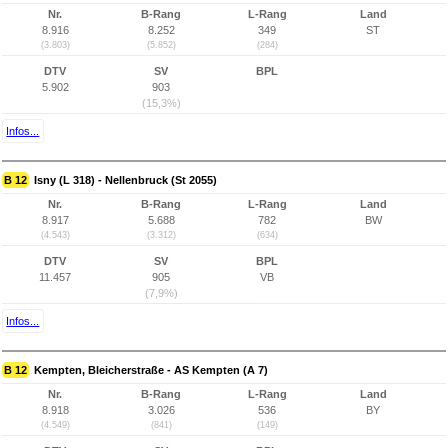
Nr.
B-Rang
L-Rang
Land
8.916
8.252
349
ST
(3.803)
(5.852)
(284)
DTV
SV
BPL
5.902
903
(15,3%)
Infos...
B 12
Isny (L 318) - Nellenbruck (St 2055)
Nr.
B-Rang
L-Rang
Land
8.917
5.688
782
BW
(4.543)
(3.312)
(634)
DTV
SV
BPL
11.457
905
VB
(7,9%)
Infos...
B 12
Kempten, Bleicherstraße - AS Kempten (A 7)
Nr.
B-Rang
L-Rang
Land
8.918
3.026
536
BY
(4.549)
(841)
(149)