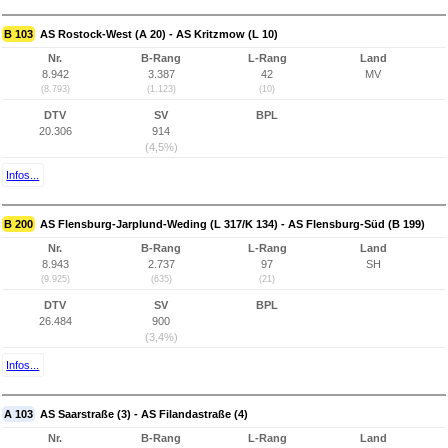
B 103
AS Rostock-West (A 20) - AS Kritzmow (L 10)
Nr.
B-Rang
L-Rang
Land
8.942
3.387
42
MV
(8.793)
(1.123)
(10)
DTV
SV
BPL
20.306
914
(4,5%)
Infos...
B 200
AS Flensburg-Jarplund-Weding (L 317/K 134) - AS Flensburg-Süd (B 199)
Nr.
B-Rang
L-Rang
Land
8.943
2.737
97
SH
(9.925)
(635)
(21)
DTV
SV
BPL
26.484
900
(3,4%)
Infos...
A 103
AS Saarstraße (3) - AS Filandastraße (4)
Nr.
B-Rang
L-Rang
Land