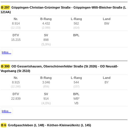
B 297
Göppingen-Christian-Grüninger Straße - Göppingen-Willi-Bleicher-Straße (L
1214A)
Nr.
B-Rang
L-Rang
Land
8.914
4.432
562
BW
(12.133)
(2.089)
(414)
DTV
SV
BPL
15.215
898
(5,9%)
Infos...
B 300
OD Gessertshausen, Oberschönenfelder Straße (St 2026) - OD Neusäß-
Vogelsang (St 2510)
Nr.
B-Rang
L-Rang
Land
8.915
3.046
544
BY
(12.246)
(856)
(157)
DTV
SV
BPL
22.839
914
WB*
(4,0%)
VB
Infos...
B 6
Großpaschleben (L 148) - Köthen-Kleinwülknitz (L 145)