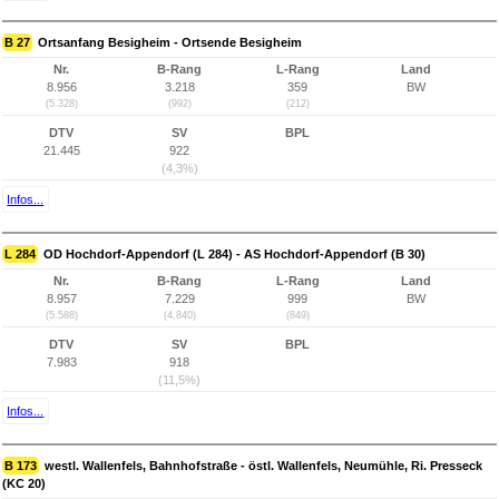
B 27
Ortsanfang Besigheim - Ortsende Besigheim
Nr.
B-Rang
L-Rang
Land
8.956
3.218
359
BW
(5.328)
(992)
(212)
DTV
SV
BPL
21.445
922
(4,3%)
Infos...
L 284
OD Hochdorf-Appendorf (L 284) - AS Hochdorf-Appendorf (B 30)
Nr.
B-Rang
L-Rang
Land
8.957
7.229
999
BW
(5.588)
(4.840)
(849)
DTV
SV
BPL
7.983
918
(11,5%)
Infos...
B 173
westl. Wallenfels, Bahnhofstraße - östl. Wallenfels, Neumühle, Ri. Presseck
(KC 20)