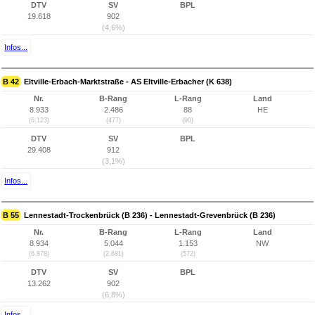
DTV
SV
BPL
19.618
902
(4,6%)
Infos...
B 42
Eltville-Erbach-Marktstraße - AS Eltville-Erbacher (K 638)
Nr.
B-Rang
L-Rang
Land
8.933
2.486
88
HE
(6.123)
(477)
(90)
DTV
SV
BPL
29.408
912
(3,1%)
Infos...
B 55
Lennestadt-Trockenbrück (B 236) - Lennestadt-Grevenbrück (B 236)
Nr.
B-Rang
L-Rang
Land
8.934
5.044
1.153
NW
(6.878)
(2.681)
(572)
DTV
SV
BPL
13.262
902
(6,8%)
Infos...