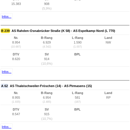
15.383
908
(5,9%)
Infos...
B 239
AS Rahden-Osnabrücker Straße (K 58) - AS Espelkamp-Nord (L 770)
Nr.
B-Rang
L-Rang
Land
8.954
6.929
1.590
NW
(10.687)
(4.542)
(1.007)
DTV
SV
BPL
8.620
914
(10,6%)
Infos...
A 62
AS Thaleischweiler-Fröschen (14) - AS Pirmasens (15)
Nr.
B-Rang
L-Rang
Land
8.955
6.954
581
RP
(1.935)
(2.485)
(167)
DTV
SV
BPL
8.547
915
(10,7%)
Infos...