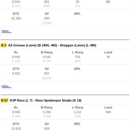
8.944
951
35
BE
(2.387)
(896)
(35)
DTV
SV
BPL
62.394
936
(1,5%)
Infos...
B 3
AS Gronau (Leine) (B 240/L 482) - Brüggen (Leine) (L 480)
Nr.
B-Rang
L-Rang
Land
8.945
6.541
703
NI
(3.152)
(4.157)
(435)
DTV
SV
BPL
9.452
907
(9,6%)
Infos...
B 67
KVP Rees (L 7) - Rees-Speldroper Straße (K 19)
Nr.
B-Rang
L-Rang
Land
8.946
5.260
1.211
NW
(7.484)
(2.892)
(630)
DTV
SV
BPL
12.624
909