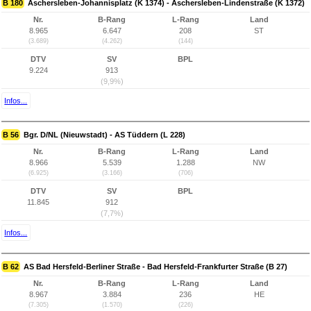
B 180
Aschersleben-Johannisplatz (K 1374) - Aschersleben-Lindenstraße (K 1372)
Nr.
B-Rang
L-Rang
Land
8.965
6.647
208
ST
(3.689)
(4.262)
(144)
DTV
SV
BPL
9.224
913
(9,9%)
Infos...
B 56
Bgr. D/NL (Nieuwstadt) - AS Tüddern (L 228)
Nr.
B-Rang
L-Rang
Land
8.966
5.539
1.288
NW
(6.925)
(3.166)
(706)
DTV
SV
BPL
11.845
912
(7,7%)
Infos...
B 62
AS Bad Hersfeld-Berliner Straße - Bad Hersfeld-Frankfurter Straße (B 27)
Nr.
B-Rang
L-Rang
Land
8.967
3.884
236
HE
(7.305)
(1.570)
(226)