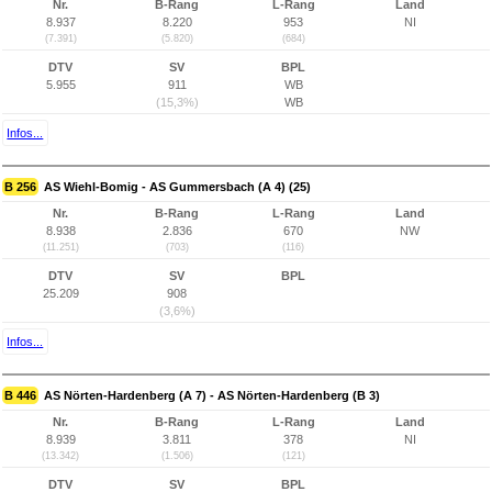
Nr.
B-Rang
L-Rang
Land
8.937
8.220
953
NI
(7.391)
(5.820)
(684)
DTV
SV
BPL
5.955
911
WB
(15,3%)
WB
Infos...
B 256
AS Wiehl-Bomig - AS Gummersbach (A 4) (25)
Nr.
B-Rang
L-Rang
Land
8.938
2.836
670
NW
(11.251)
(703)
(116)
DTV
SV
BPL
25.209
908
(3,6%)
Infos...
B 446
AS Nörten-Hardenberg (A 7) - AS Nörten-Hardenberg (B 3)
Nr.
B-Rang
L-Rang
Land
8.939
3.811
378
NI
(13.342)
(1.506)
(121)
DTV
SV
BPL