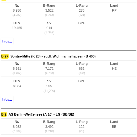
Nr.
B-Rang
L-Rang
Land
8.930
3.522
276
RP
(4.282)
(1.243)
(124)
DTV
SV
BPL
19.455
914
(4,7%)
Infos...
B 27
Sontra-Mitte (K 28) - südl. Wichmannshausen (B 400)
Nr.
B-Rang
L-Rang
Land
8.931
7.172
652
HE
(5.402)
(4.783)
(636)
DTV
SV
BPL
8.084
905
(11,2%)
Infos...
B 2
AS Berlin-Weißensee (A 10) - LG (BB/BE)
Nr.
B-Rang
L-Rang
Land
8.932
3.492
122
BB
(2.839)
(1.218)
(20)