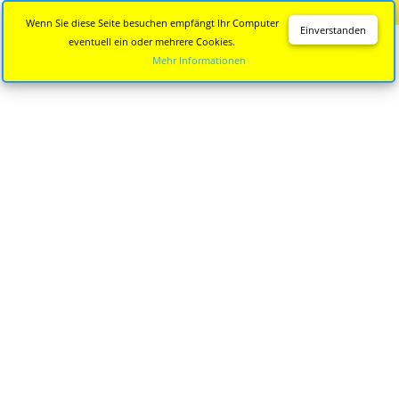
Diese Seite wird nicht mehr aktualisiert.
Zur neuen Seite
Wenn Sie diese Seite besuchen empfängt Ihr Computer
Einverstanden
eventuell ein oder mehrere Cookies.
Mehr Informationen