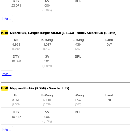
DTV
SV
BPL
23.078
900
(3,9%)
Infos...
B 19
Künzelsau, Langenburger Straße (L 1033) - nördl. Künzelsau (L 1045)
Nr.
B-Rang
L-Rang
Land
8.919
3.697
439
BW
(5.010)
(1.407)
(292)
DTV
SV
BPL
18.378
901
(4,9%)
Infos...
B 70
Meppen-Nödike (K 250) - Geeste (L 67)
Nr.
B-Rang
L-Rang
Land
8.920
6.110
654
NI
(7.569)
(3.729)
(387)
DTV
SV
BPL
10.442
908
(8,7%)
Infos...