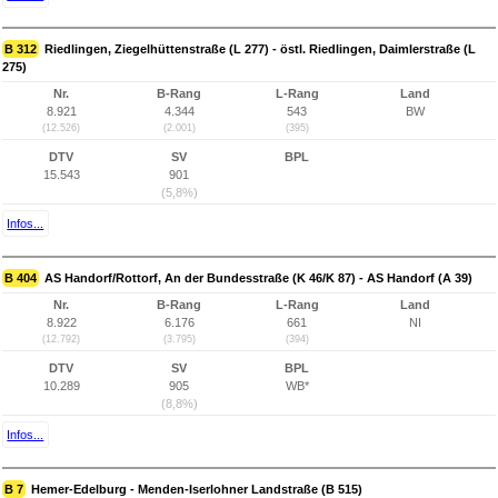
B 312
Riedlingen, Ziegelhüttenstraße (L 277) - östl. Riedlingen, Daimlerstraße (L
275)
Nr.
B-Rang
L-Rang
Land
8.921
4.344
543
BW
(12.526)
(2.001)
(395)
DTV
SV
BPL
15.543
901
(5,8%)
Infos...
B 404
AS Handorf/Rottorf, An der Bundesstraße (K 46/K 87) - AS Handorf (A 39)
Nr.
B-Rang
L-Rang
Land
8.922
6.176
661
NI
(12.792)
(3.795)
(394)
DTV
SV
BPL
10.289
905
WB*
(8,8%)
Infos...
B 7
Hemer-Edelburg - Menden-Iserlohner Landstraße (B 515)