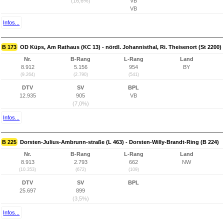
(16,6%)
VB
VB
Infos...
B 173
OD Küps, Am Rathaus (KC 13) - nördl. Johannisthal, Ri. Theisenort (St 2200)
Nr.
B-Rang
L-Rang
Land
8.912
5.156
954
BY
(9.264)
(2.790)
(541)
DTV
SV
BPL
12.935
905
VB
(7,0%)
Infos...
B 225
Dorsten-Julius-Ambrunn-straße (L 463) - Dorsten-Willy-Brandt-Ring (B 224)
Nr.
B-Rang
L-Rang
Land
8.913
2.793
662
NW
(10.353)
(672)
(109)
DTV
SV
BPL
25.697
899
(3,5%)
Infos...