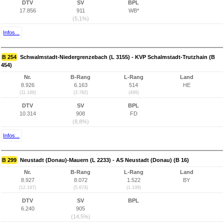
DTV
SV
BPL
17.856
911
WB*
(5,1%)
Infos...
B 254
Schwalmstadt-Niedergrenzebach (L 3155) - KVP Schalmstadt-Trutzhain (B
454)
Nr.
B-Rang
L-Rang
Land
8.926
6.163
514
HE
(11.186)
(3.782)
(499)
DTV
SV
BPL
10.314
908
FD
(8,8%)
Infos...
B 299
Neustadt (Donau)-Mauern (L 2233) - AS Neustadt (Donau) (B 16)
Nr.
B-Rang
L-Rang
Land
8.927
8.072
1.522
BY
(12.197)
(5.674)
(1.109)
DTV
SV
BPL
6.240
905
(14,5%)