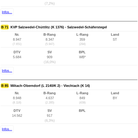
(7,2%)
Infos...
B 71
KVP Salzwedel-Chüttlitz (K 1376) - Salzwedel-Schäferstegel
Nr.
B-Rang
L-Rang
Land
8.947
8.347
359
ST
(7.651)
(5.947)
(294)
DTV
SV
BPL
5.684
909
WB*
(16,0%)
Infos...
B 85
Miltach-Oberndorf (L 2140/K 2) - Viechtach (K 14)
Nr.
B-Rang
L-Rang
Land
8.948
4.637
849
BY
(8.118)
(2.285)
(439)
DTV
SV
BPL
14.562
917
(6,3%)
Infos...