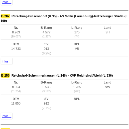
Infos...
B 207
Ratzeburg/Giesensdorf (K 35) - AS Mölln (Lauenburg)-Ratzeburger Straße (L
199)
Nr.
B-Rang
L-Rang
Land
8.963
4.577
175
SH
(10.037)
(2.227)
(74)
DTV
SV
BPL
14.733
913
VB
(6,2%)
Infos...
B 256
Reichshof-Schemmerhausen (L 148) - KVP Reichshof/Wiehl (L 336)
Nr.
B-Rang
L-Rang
Land
8.964
5.535
1.285
NW
(11.254)
(3.162)
(703)
DTV
SV
BPL
11.850
912
(7,7%)
Infos...