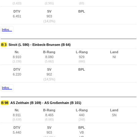
(2.423)
(2.501)
(83)
DTV
SV
BPL
6.451
903
(14,0%)
Infos...
B 3
Stroit (L 590) - Einbeck-Brunsen (B 64)
Nr.
B-Rang
L-Rang
Land
8.910
8.080
929
NI
(3.156)
(5.682)
(660)
DTV
SV
BPL
6.220
902
(14,5%)
Infos...
B 98
AS Zeithain (B 169) - AS Großenhain (B 101)
Nr.
B-Rang
L-Rang
Land
8.911
8.465
440
SN
(8.638)
(6.065)
(348)
DTV
SV
BPL
5.440
903
VB