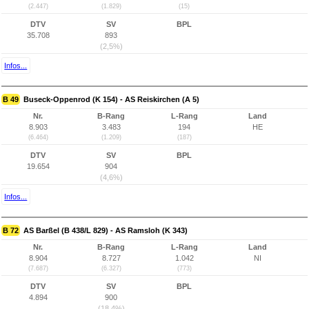
(2.447)
(1.829)
(15)
DTV
SV
BPL
35.708
893
(2,5%)
Infos...
B 49
Buseck-Oppenrod (K 154) - AS Reiskirchen (A 5)
Nr.
B-Rang
L-Rang
Land
8.903
3.483
194
HE
(6.464)
(1.209)
(187)
DTV
SV
BPL
19.654
904
(4,6%)
Infos...
B 72
AS Barßel (B 438/L 829) - AS Ramsloh (K 343)
Nr.
B-Rang
L-Rang
Land
8.904
8.727
1.042
NI
(7.687)
(6.327)
(773)
DTV
SV
BPL
4.894
900
(18,4%)