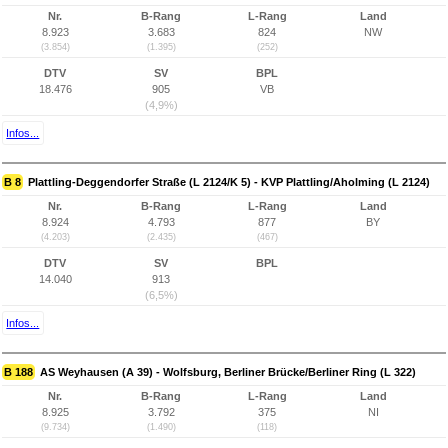
Nr.
B-Rang
L-Rang
Land
8.923
3.683
824
NW
(3.854)
(1.395)
(252)
DTV
SV
BPL
18.476
905
VB
(4,9%)
Infos...
B 8
Plattling-Deggendorfer Straße (L 2124/K 5) - KVP Plattling/Aholming (L 2124)
Nr.
B-Rang
L-Rang
Land
8.924
4.793
877
BY
(4.203)
(2.435)
(467)
DTV
SV
BPL
14.040
913
(6,5%)
Infos...
B 188
AS Weyhausen (A 39) - Wolfsburg, Berliner Brücke/Berliner Ring (L 322)
Nr.
B-Rang
L-Rang
Land
8.925
3.792
375
NI
(9.734)
(1.490)
(118)