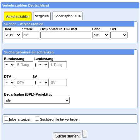
Verkehrszahlen Deutschland
Vergleich
Bedarfsplan 2016
Verkehrszahlen
Suchen - Verkehszahlen
Jahr
Straße
Ort|Zählstelle|TK-Blatt
Land
BPL
Suchergebnisse einschränken
Bundesrang Landesrang
|
DTV SV
|
Bedarfsplan (BPL)-Projekttyp
Infos anzeigen
Suchbegriffe hervorheben