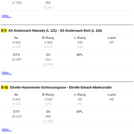
17.765
906
(5,1%)
Infos...
B 9
AS Andernach-Namedy (L 121) - AS Andernach-Eich (L 116)
Nr.
B-Rang
L-Rang
Land
8.940
4.358
349
RP
(4.283)
(2.015)
(191)
DTV
SV
BPL
15.497
914
(5,9%)
Infos...
B 42
Eltville-Hattenheim-Schlossergasse - Eltville-Erbach-Marktstraße
Nr.
B-Rang
L-Rang
Land
8.941
2.502
89
HE
(6.122)
(485)
(91)
DTV
SV
BPL
29.210
906
(3,1%)
Infos...