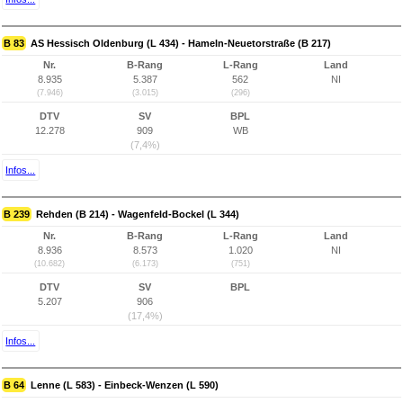
B 83
AS Hessisch Oldenburg (L 434) - Hameln-Neuetorstraße (B 217)
Nr.
B-Rang
L-Rang
Land
8.935
5.387
562
NI
(7.946)
(3.015)
(296)
DTV
SV
BPL
12.278
909
WB
(7,4%)
Infos...
B 239
Rehden (B 214) - Wagenfeld-Bockel (L 344)
Nr.
B-Rang
L-Rang
Land
8.936
8.573
1.020
NI
(10.682)
(6.173)
(751)
DTV
SV
BPL
5.207
906
(17,4%)
Infos...
B 64
Lenne (L 583) - Einbeck-Wenzen (L 590)