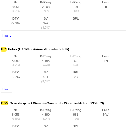
Nr.
B-Rang
L-Rang
Land
8.951
2.608
101
HE
(14.234)
(547)
(101)
DTV
SV
BPL
27.987
924
(3,3%)
Infos...
B 7
Nohra (L 1053) - Weimar-Tröbsdorf (B 85)
Nr.
B-Rang
L-Rang
Land
8.952
4.155
80
TH
(3.941)
(1.822)
(17)
DTV
SV
BPL
16.267
911
VB
(5,6%)
Infos...
B 55
Gewerbegebiet Warstein-Wästertal - Warstein-Mitte (L 735/K 69)
Nr.
B-Rang
L-Rang
Land
8.953
4.390
981
NW
(6.861)
(2.047)
(405)
DTV
SV
BPL