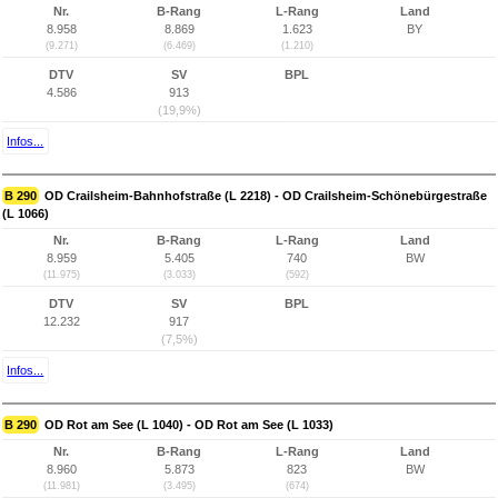
Nr.
B-Rang
L-Rang
Land
8.958
8.869
1.623
BY
(9.271)
(6.469)
(1.210)
DTV
SV
BPL
4.586
913
(19,9%)
Infos...
B 290
OD Crailsheim-Bahnhofstraße (L 2218) - OD Crailsheim-Schönebürgestraße
(L 1066)
Nr.
B-Rang
L-Rang
Land
8.959
5.405
740
BW
(11.975)
(3.033)
(592)
DTV
SV
BPL
12.232
917
(7,5%)
Infos...
B 290
OD Rot am See (L 1040) - OD Rot am See (L 1033)
Nr.
B-Rang
L-Rang
Land
8.960
5.873
823
BW
(11.981)
(3.495)
(674)