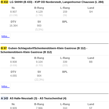
B 432
LG SH/HH (B 433) - KVP OD Norderstedt, Langenhorner Chaussee (L 284)
Nr.
B-Rang
L-Rang
Land
8.907
4.129
159
SH
(13.238)
(1.796)
(59)
DTV
SV
BPL
16.364
900
(5,5%)
Infos...
B 97
Guben-Schlagsdorf/Schenkendöbern-Klein Gastrose (B 112) -
Schenkendöbern-Klein Gastrose (B 112)
Nr.
B-Rang
L-Rang
Land
8.908
9.104
339
BB
(8.636)
(6.703)
(223)
DTV
SV
BPL
4.055
904
(22,3%)
Infos...
A 143
AS Halle-Neustadt (3) - AS Teutschenthal (4)
Nr.
B-Rang
L-Rang
Land
8.909
7.966
310
ST