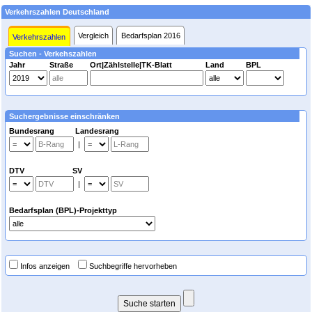
Verkehrszahlen Deutschland
Vergleich
Bedarfsplan 2016
Verkehrszahlen
Suchen - Verkehszahlen
Jahr
Straße
Ort|Zählstelle|TK-Blatt
Land
BPL
Suchergebnisse einschränken
Bundesrang Landesrang
|
DTV SV
|
Bedarfsplan (BPL)-Projekttyp
Infos anzeigen
Suchbegriffe hervorheben