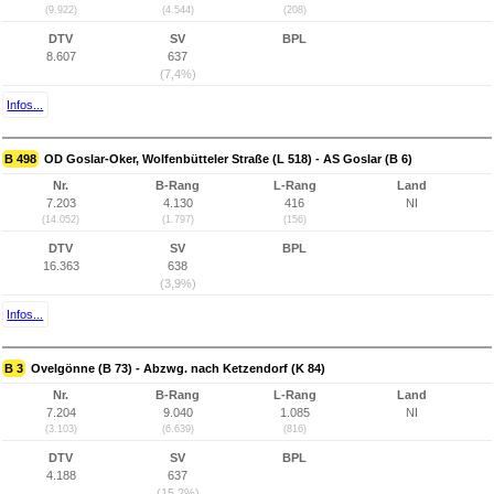
(9.922)
(4.544)
(208)
DTV
SV
BPL
8.607
637
(7,4%)
Infos...
B 498
OD Goslar-Oker, Wolfenbütteler Straße (L 518) - AS Goslar (B 6)
Nr.
B-Rang
L-Rang
Land
7.203
4.130
416
NI
(14.052)
(1.797)
(156)
DTV
SV
BPL
16.363
638
(3,9%)
Infos...
B 3
Ovelgönne (B 73) - Abzwg. nach Ketzendorf (K 84)
Nr.
B-Rang
L-Rang
Land
7.204
9.040
1.085
NI
(3.103)
(6.639)
(816)
DTV
SV
BPL
4.188
637
(15,2%)