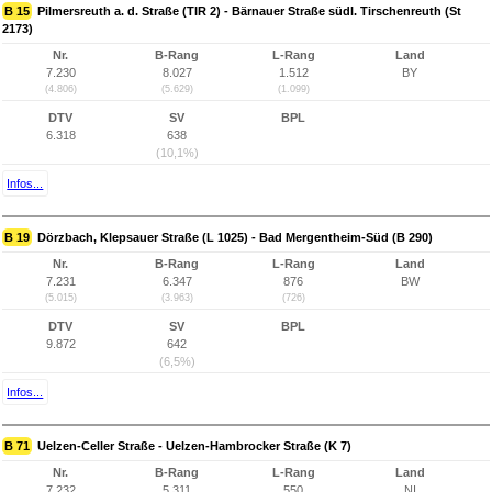
B 15
Pilmersreuth a. d. Straße (TIR 2) - Bärnauer Straße südl. Tirschenreuth (St
2173)
Nr.
B-Rang
L-Rang
Land
7.230
8.027
1.512
BY
(4.806)
(5.629)
(1.099)
DTV
SV
BPL
6.318
638
(10,1%)
Infos...
B 19
Dörzbach, Klepsauer Straße (L 1025) - Bad Mergentheim-Süd (B 290)
Nr.
B-Rang
L-Rang
Land
7.231
6.347
876
BW
(5.015)
(3.963)
(726)
DTV
SV
BPL
9.872
642
(6,5%)
Infos...
B 71
Uelzen-Celler Straße - Uelzen-Hambrocker Straße (K 7)
Nr.
B-Rang
L-Rang
Land
7.232
5.311
550
NI