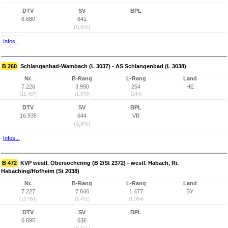
DTV
SV
BPL
6.680
641
(9,6%)
Infos...
B 260
Schlangenbad-Wambach (L 3037) - AS Schlangenbad (L 3038)
Nr.
B-Rang
L-Rang
Land
7.226
3.990
254
HE
(11.407)
(1.670)
(244)
DTV
SV
BPL
16.935
644
VB
(3,8%)
Infos...
B 472
KVP westl. Obersöchering (B 2/St 2372) - westl. Habach, Ri.
Habaching/Hofheim (St 2038)
Nr.
B-Rang
L-Rang
Land
7.227
7.846
1.477
BY
(13.760)
(5.451)
(1.064)
DTV
SV
BPL
6.695
636