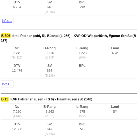
DTV
SV
BPL
6.734
640
WB
(9,5%)
Infos...
B 506
östl. Peddenpohl, Ri. Büchel (L 286) - KVP OD Wipperfürth, Egener Straße (B
237)
Nr.
B-Rang
L-Rang
Land
7.249
5.316
1.228
NW
(14.125)
(2.947)
(646)
DTV
SV
BPL
12.476
636
(5,1%)
Infos...
B 13
KVP Fahrenzhausen (FS 6) - Haimhausen (St 2340)
Nr.
B-Rang
L-Rang
Land
7.250
5.243
975
BY
(4.642)
(2.875)
(562)
DTV
SV
BPL
12.680
647
VB
(5,1%)