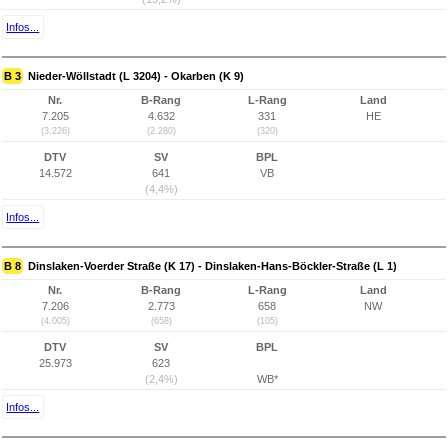
Infos...
B 3
Nieder-Wöllstadt (L 3204) - Okarben (K 9)
Nr.
B-Rang
L-Rang
Land
7.205
4.632
331
HE
(3.226)
(2.280)
(320)
DTV
SV
BPL
14.572
641
VB
(4,4%)
Infos...
B 8
Dinslaken-Voerder Straße (K 17) - Dinslaken-Hans-Böckler-Straße (L 1)
Nr.
B-Rang
L-Rang
Land
7.206
2.773
658
NW
(4.005)
(658)
(105)
DTV
SV
BPL
25.973
623
(2,4%)
WB*
Infos...