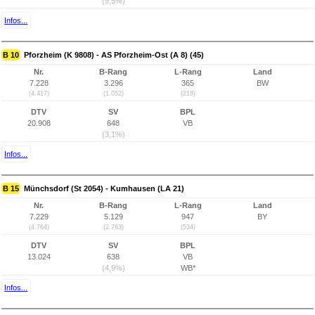
(9,5%)
Infos...
B 10
Pforzheim (K 9808) - AS Pforzheim-Ost (A 8) (45)
Nr.
B-Rang
L-Rang
Land
7.228
3.296
365
BW
(4.417)
(1.052)
(218)
DTV
SV
BPL
20.908
648
VB
(3,1%)
Infos...
B 15
Münchsdorf (St 2054) - Kumhausen (LA 21)
Nr.
B-Rang
L-Rang
Land
7.229
5.129
947
BY
(4.764)
(2.763)
(534)
DTV
SV
BPL
13.024
638
VB
(4,9%)
WB*
Infos...