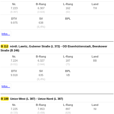
Nr.
B-Rang
L-Rang
Land
7.223
6.307
162
TH
(8.397)
(3.924)
(92)
DTV
SV
BPL
9.975
638
(6,4%)
Infos...
B 112
nördl. Lawitz, Gubener Straße (L 372) - OD Eisenhüttenstadt, Beeskower
Straße (B 246)
Nr.
B-Rang
L-Rang
Land
7.224
6.327
187
BB
(9.011)
(3.944)
(75)
DTV
SV
BPL
9.918
635
VB
(6,4%)
Infos...
B 188
Uetze-West (L 387) - Uetze-Nord (L 387)
Nr.
B-Rang
L-Rang
Land
7.225
7.853
897
NI
(9.725)
(5.458)
(628)