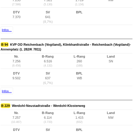
7.255
7.521
1.719
NW
(7.599)
(5.130)
(1.134)
DTV
SV
BPL
7.370
641
(8,7%)
Infos...
B 94
KVP OD Reichenbach (Vogtland), Klinkhardtstraße - Reichenbach (Vogtland)-
Annenplatz (L 282/K 7811)
Nr.
B-Rang
L-Rang
Land
7.256
6.516
260
SN
(8.458)
(4.132)
(168)
DTV
SV
BPL
9.502
637
WB
(6,7%)
Infos...
B 229
Werdohl-Neustadtstraße - Werdohl-Klosterweg
Nr.
B-Rang
L-Rang
Land
7.257
6.114
1.415
NW
(10.467)
(3.733)
(832)
DTV
SV
BPL