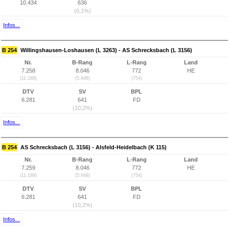
10.434
636
(6,1%)
Infos...
B 254
Willingshausen-Loshausen (L 3263) - AS Schrecksbach (L 3156)
Nr.
B-Rang
L-Rang
Land
7.258
8.046
772
HE
(11.188)
(5.648)
(754)
DTV
SV
BPL
6.281
641
FD
(10,2%)
Infos...
B 254
AS Schrecksbach (L 3156) - Alsfeld-Heidelbach (K 115)
Nr.
B-Rang
L-Rang
Land
7.259
8.046
772
HE
(11.189)
(5.648)
(754)
DTV
SV
BPL
6.281
641
FD
(10,2%)
Infos...