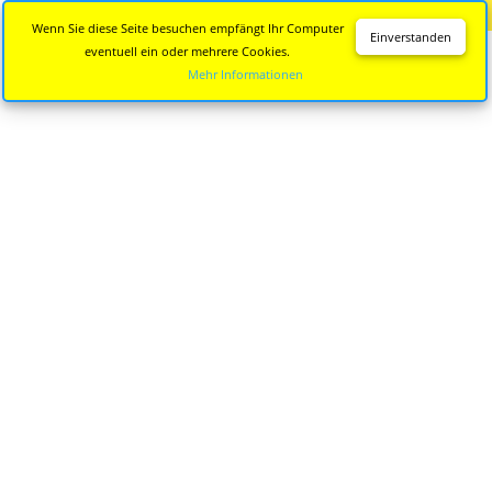
Diese Seite wird nicht mehr aktualisiert.
Zur neuen Seite
Wenn Sie diese Seite besuchen empfängt Ihr Computer
Einverstanden
eventuell ein oder mehrere Cookies.
Mehr Informationen