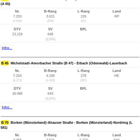
(A 65)
Nr.
B-Rang
L-Rang
Land
7.253
3.021
226
RP
(5.936)
(838)
(81)
DTV
SV
BPL
23.129
648
(2,8%)
Infos...
B 45
Michelstadt-Amorbacher Straße (B 47) - Erbach (Odenwald)-Lauerbach
Nr.
B-Rang
L-Rang
Land
7.254
4.199
278
HE
(6.272)
(1.863)
(267)
DTV
SV
BPL
16.086
643
(4,0%)
Infos...
B 70
Borken (Münsterland)-Ahauser Straße - Borken (Münsterland)-Nordring (L
581)
Nr.
B-Rang
L-Rang
Land