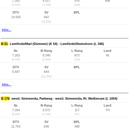
7.262
4.517
576
BW
(5.870)
(2.168)
(428)
DTV
SV
BPL
14.935
642
(4,3%)
Infos...
B 51
Lemförde/Marl (Dümmer) (K 54) - Lemförde/Stemshorn (L 346)
Nr.
B-Rang
L-Rang
Land
7.263
8.340
973
NI
(6.539)
(5.940)
(704)
DTV
SV
BPL
5.697
644
(11,3%)
Infos...
B 176
westl. Sömmerda, Parkweg - westl. Sömmerda, Ri. Weißensee (L 1054)
Nr.
B-Rang
L-Rang
Land
7.264
5.572
117
TH
(9.450)
(3.198)
(47)
DTV
SV
BPL
11.753
646
WB