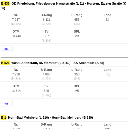
B 436
OD Friedeburg, Friedeburger Hauptstraße (L 11) - Horsten, Etzeler Straße (K
36)
Nr.
B-Rang
L-Rang
Land
7.237
6.111
655
NI
(13.270)
(3.730)
(388)
DTV
SV
BPL
10.440
637
VB
(6,1%)
Infos...
B 521
westl. Altenstadt, Ri. Florstadt (L 3189) - AS Altenstadt (A 45)
Nr.
B-Rang
L-Rang
Land
7.238
4.888
358
HE
(14.242)
(2.528)
(347)
DTV
SV
BPL
13.714
645
VB
(4,7%)
Infos...
B 1
Horn-Bad Meinberg (L 616) - Horn-Bad Meinberg (B 239)
Nr.
B-Rang
L-Rang
Land