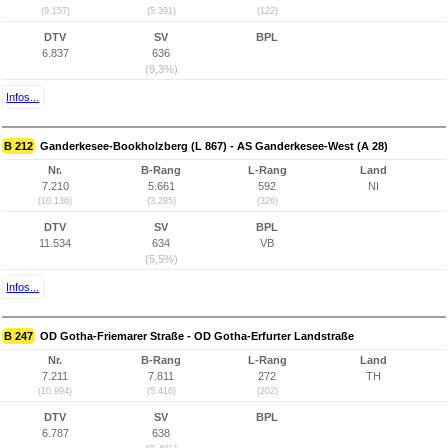
(9.157)
(5.391)
(122)
DTV
SV
BPL
6.837
636
(9,3%)
Infos...
B 212
Ganderkesee-Bookholzberg (L 867) - AS Ganderkesee-West (A 28)
Nr.
B-Rang
L-Rang
Land
7.210
5.661
592
NI
(10.136)
(3.285)
(326)
DTV
SV
BPL
11.534
634
VB
(5,5%)
Infos...
B 247
OD Gotha-Friemarer Straße - OD Gotha-Erfurter Landstraße
Nr.
B-Rang
L-Rang
Land
7.211
7.811
272
TH
(10.994)
(5.416)
(202)
DTV
SV
BPL
6.787
638