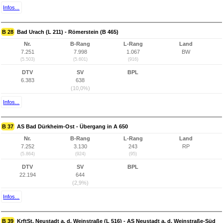
Infos...
B 28
Bad Urach (L 211) - Römerstein (B 465)
Nr.
B-Rang
L-Rang
Land
7.251
7.998
1.067
BW
(5.503)
(5.601)
(916)
DTV
SV
BPL
6.383
638
(10,0%)
Infos...
B 37
AS Bad Dürkheim-Ost - Übergang in A 650
Nr.
B-Rang
L-Rang
Land
7.252
3.130
243
RP
(5.864)
(924)
(95)
DTV
SV
BPL
22.194
644
(2,9%)
Infos...
B 39
KrftSt. Neustadt a. d. Weinstraße (L 516) - AS Neustadt a. d. Weinstraße-Süd