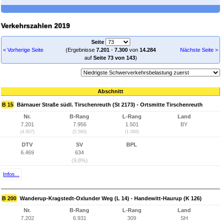
Verkehrszahlen 2019
Seite
< Vorherige Seite
(Ergebnisse
7.201
-
7.300
von
14.284
Nächste Seite >
auf
Seite 73 von 143
)
Abschnitt
B 15
Bärnauer Straße südl. Tirschenreuth (St 2173) - Ortsmitte Tirschenreuth
Nr.
B-Rang
L-Rang
Land
7.201
7.956
1.501
BY
(4.807)
(5.560)
(1.088)
DTV
SV
BPL
6.469
634
(9,8%)
Infos...
B 200
Wanderup-Kragstedt-Oxlunder Weg (L 14) - Handewitt-Haurup (K 126)
Nr.
B-Rang
L-Rang
Land
7.202
6.931
309
SH