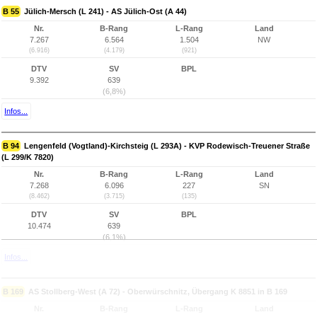
B 55
Jülich-Mersch (L 241) - AS Jülich-Ost (A 44)
Nr.
B-Rang
L-Rang
Land
7.267
6.564
1.504
NW
(6.916)
(4.179)
(921)
DTV
SV
BPL
9.392
639
(6,8%)
Infos...
B 94
Lengenfeld (Vogtland)-Kirchsteig (L 293A) - KVP Rodewisch-Treuener Straße
(L 299/K 7820)
Nr.
B-Rang
L-Rang
Land
7.268
6.096
227
SN
(8.462)
(3.715)
(135)
DTV
SV
BPL
10.474
639
(6,1%)
Infos...
B 169
AS Stollberg-West (A 72) - Oberwürschnitz, Übergang K 8851 in B 169
Nr.
B-Rang
L-Rang
Land