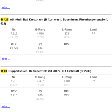
(9,4%)
Infos...
B 428
AS nördl. Bad Kreuznach (B 41) - westl. Bosenheim, Rheinhessenstraße (L
413)
Nr.
B-Rang
L-Rang
Land
7.212
4.580
372
RP
(13.166)
(2.230)
(213)
DTV
SV
BPL
14.725
633
(4,3%)
Infos...
B 13
Ruppertsbuch, Ri. Schernfeld (St 2047) - OA Eichstätt (St 2230)
Nr.
B-Rang
L-Rang
Land
7.213
7.497
1.404
BY
(4.624)
(5.106)
(991)
DTV
SV
BPL
7.416
638
WB*
(8,6%)
Infos...