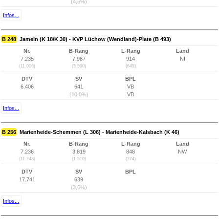
(4,6%)
Infos...
B 248
Jameln (K 18/K 30) - KVP Lüchow (Wendland)-Plate (B 493)
Nr.
B-Rang
L-Rang
Land
7.235
7.987
914
NI
(11.006)
(5.590)
(645)
DTV
SV
BPL
6.406
641
VB
(10,0%)
VB
Infos...
B 256
Marienheide-Schemmen (L 306) - Marienheide-Kalsbach (K 46)
Nr.
B-Rang
L-Rang
Land
7.236
3.819
848
NW
(11.243)
(1.510)
(274)
DTV
SV
BPL
17.741
639
(3,6%)
Infos...