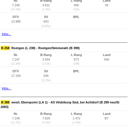
Nr.
B-Rang
L-Rang
Land
7.246
4.811
490
NI
(10.248)
(2.453)
(224)
DTV
SV
BPL
13.988
643
(4,6%)
Infos...
B 258
Roetgen (L 238) - Roetgen/Simmerath (B 399)
Nr.
B-Rang
L-Rang
Land
7.247
3.934
873
NW
(11.349)
(1.618)
(298)
DTV
SV
BPL
17.199
636
(3,7%)
Infos...
B 388
westl. Eberspoint (LA 1) - AS Vilsbiburg-Süd, bei Achldorf (B 299 neu/St
2083)
Nr.
B-Rang
L-Rang
Land
7.248
7.828
1.472
BY
(12.701)
(5.433)
(1.059)