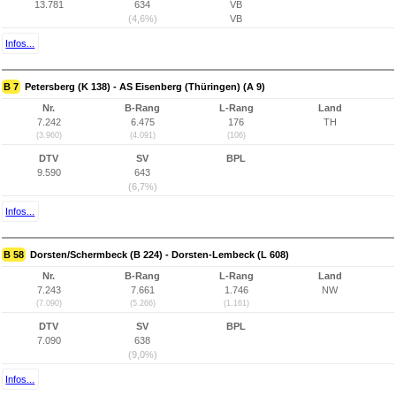
13.781
634
VB
(4,6%)
VB
Infos...
B 7
Petersberg (K 138) - AS Eisenberg (Thüringen) (A 9)
Nr.
B-Rang
L-Rang
Land
7.242
6.475
176
TH
(3.960)
(4.091)
(106)
DTV
SV
BPL
9.590
643
(6,7%)
Infos...
B 58
Dorsten/Schermbeck (B 224) - Dorsten-Lembeck (L 608)
Nr.
B-Rang
L-Rang
Land
7.243
7.661
1.746
NW
(7.090)
(5.266)
(1.161)
DTV
SV
BPL
7.090
638
(9,0%)
Infos...