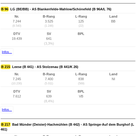
B 96
LG (BE/BB) - AS Blankenfelde-Mahlow/Schönefeld (B 96A/L 76)
Nr.
B-Rang
L-Rang
Land
7.244
3.525
125
BB
(8.540)
(1.246)
(22)
DTV
SV
BPL
19.439
641
(3,3%)
Infos...
B 215
Leese (B 441) - AS Stolzenau (B 441/K 26)
Nr.
B-Rang
L-Rang
Land
7.245
7.400
838
NI
(10.230)
(5.011)
(569)
DTV
SV
BPL
7.612
639
VB
(8,4%)
Infos...
B 217
Bad Münder (Deister)-Hachmühlen (B 442) - AS Springe-Auf dem Burghof (L
461)