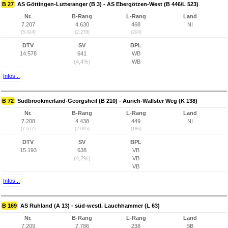
B 27
AS Göttingen-Lutteranger (B 3) - AS Ebergötzen-West (B 446/L 523)
Nr.
B-Rang
L-Rang
Land
7.207
4.630
468
NI
(5.424)
(2.278)
(204)
DTV
SV
BPL
14.578
641
WB
(4,4%)
WB
Infos...
B 72
Südbrookmerland-Georgsheil (B 210) - Aurich-Wallster Weg (K 138)
Nr.
B-Rang
L-Rang
Land
7.208
4.438
449
NI
(7.677)
(2.095)
(186)
DTV
SV
BPL
15.193
638
VB
(4,2%)
VB
VB
Infos...
B 169
AS Ruhland (A 13) - süd-westl. Lauchhammer (L 63)
Nr.
B-Rang
L-Rang
Land
7.209
7.786
238
BB