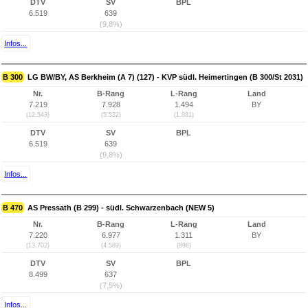
DTV
SV
BPL
6.519
639
(9,8%)
Infos...
B 300
LG BW/BY, AS Berkheim (A 7) (127) - KVP südl. Heimertingen (B 300/St 2031)
Nr.
B-Rang
L-Rang
Land
7.219
7.928
1.494
BY
(12.543)
(5.532)
(1.081)
DTV
SV
BPL
6.519
639
(9,8%)
Infos...
B 470
AS Pressath (B 299) - südl. Schwarzenbach (NEW 5)
Nr.
B-Rang
L-Rang
Land
7.220
6.977
1.311
BY
(13.702)
(4.589)
(898)
DTV
SV
BPL
8.499
637
(7,5%)
Infos...