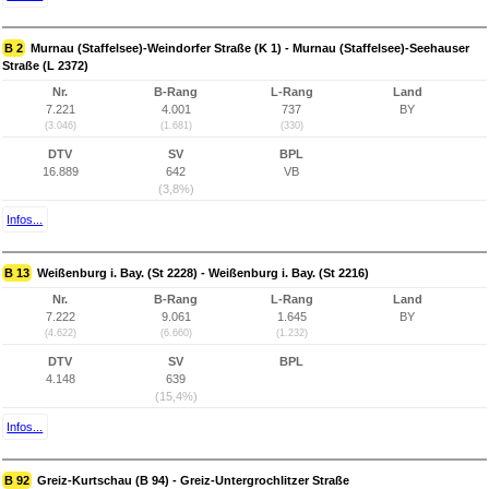
B 2
Murnau (Staffelsee)-Weindorfer Straße (K 1) - Murnau (Staffelsee)-Seehauser
Straße (L 2372)
Nr.
B-Rang
L-Rang
Land
7.221
4.001
737
BY
(3.046)
(1.681)
(330)
DTV
SV
BPL
16.889
642
VB
(3,8%)
Infos...
B 13
Weißenburg i. Bay. (St 2228) - Weißenburg i. Bay. (St 2216)
Nr.
B-Rang
L-Rang
Land
7.222
9.061
1.645
BY
(4.622)
(6.660)
(1.232)
DTV
SV
BPL
4.148
639
(15,4%)
Infos...
B 92
Greiz-Kurtschau (B 94) - Greiz-Untergrochlitzer Straße