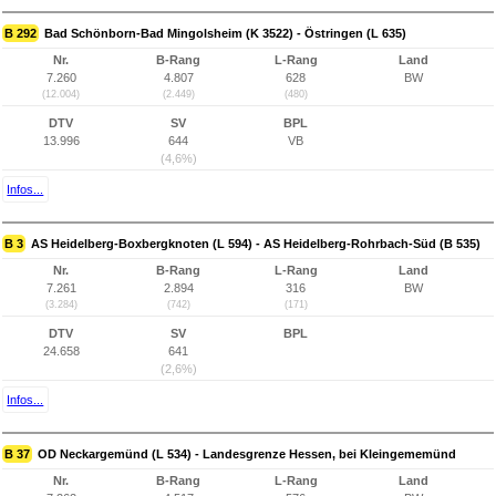
B 292
Bad Schönborn-Bad Mingolsheim (K 3522) - Östringen (L 635)
Nr.
B-Rang
L-Rang
Land
7.260
4.807
628
BW
(12.004)
(2.449)
(480)
DTV
SV
BPL
13.996
644
VB
(4,6%)
Infos...
B 3
AS Heidelberg-Boxbergknoten (L 594) - AS Heidelberg-Rohrbach-Süd (B 535)
Nr.
B-Rang
L-Rang
Land
7.261
2.894
316
BW
(3.284)
(742)
(171)
DTV
SV
BPL
24.658
641
(2,6%)
Infos...
B 37
OD Neckargemünd (L 534) - Landesgrenze Hessen, bei Kleingememünd
Nr.
B-Rang
L-Rang
Land