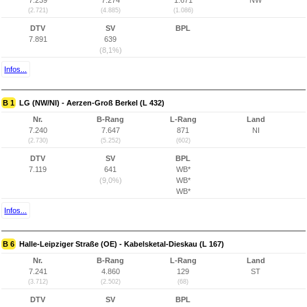
7.239
7.274
1.671
NW
(2.721)
(4.885)
(1.086)
DTV
SV
BPL
7.891
639
(8,1%)
Infos...
B 1
LG (NW/NI) - Aerzen-Groß Berkel (L 432)
Nr.
B-Rang
L-Rang
Land
7.240
7.647
871
NI
(2.730)
(5.252)
(602)
DTV
SV
BPL
7.119
641
WB*
(9,0%)
WB*
WB*
Infos...
B 6
Halle-Leipziger Straße (OE) - Kabelsketal-Dieskau (L 167)
Nr.
B-Rang
L-Rang
Land
7.241
4.860
129
ST
(3.712)
(2.502)
(68)
DTV
SV
BPL