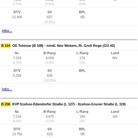
(7.644)
(2.942)
(284)
DTV
SV
BPL
12.490
637
VB
(5,1%)
Infos...
B 104
OE Teterow (B 108) - nördl. Neu Wokern, Ri. Groß Roge (GÜ 42)
Nr.
B-Rang
L-Rang
Land
7.233
8.059
176
MV
(8.815)
(5.661)
(111)
DTV
SV
BPL
6.259
638
(10,2%)
Infos...
B 206
KVP Itzehoe-Edendorfer Straße (L 127) - Itzehoe-Gruner Straße (L 119)
Nr.
B-Rang
L-Rang
Land
7.234
4.875
190
SH
(9.999)
(2.516)
(89)
DTV
SV
BPL
13.750
633
VB