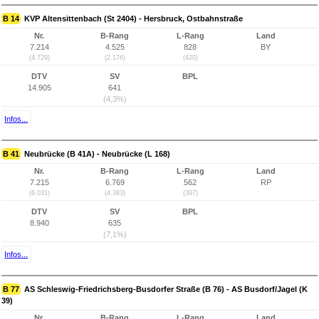
B 14
KVP Altensittenbach (St 2404) - Hersbruck, Ostbahnstraße
Nr.
B-Rang
L-Rang
Land
7.214
4.525
828
BY
(4.729)
(2.176)
(420)
DTV
SV
BPL
14.905
641
(4,3%)
Infos...
B 41
Neubrücke (B 41A) - Neubrücke (L 168)
Nr.
B-Rang
L-Rang
Land
7.215
6.769
562
RP
(6.031)
(4.383)
(397)
DTV
SV
BPL
8.940
635
(7,1%)
Infos...
B 77
AS Schleswig-Friedrichsberg-Busdorfer Straße (B 76) - AS Busdorf/Jagel (K
39)
Nr.
B-Rang
L-Rang
Land