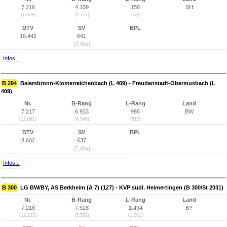
7.216
4.109
158
SH
(7.828)
(1.777)
(58)
DTV
SV
BPL
16.442
641
(3,9%)
Infos...
B 294
Baiersbronn-Klosterreichenbach (L 409) - Freudenstadt-Obermusbach (L
409)
Nr.
B-Rang
L-Rang
Land
7.217
6.933
965
BW
(12.061)
(4.546)
(815)
DTV
SV
BPL
8.602
637
(7,4%)
Infos...
B 300
LG BW/BY, AS Berkheim (A 7) (127) - KVP südl. Heimertingen (B 300/St 2031)
Nr.
B-Rang
L-Rang
Land
7.218
7.928
1.494
BY
(12.233)
(5.532)
(1.081)