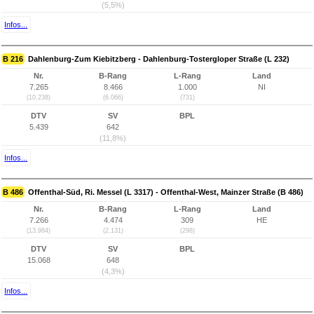
(5,5%)
Infos...
B 216
Dahlenburg-Zum Kiebitzberg - Dahlenburg-Tostergloper Straße (L 232)
Nr.
B-Rang
L-Rang
Land
7.265
8.466
1.000
NI
(10.238)
(6.066)
(731)
DTV
SV
BPL
5.439
642
(11,8%)
Infos...
B 486
Offenthal-Süd, Ri. Messel (L 3317) - Offenthal-West, Mainzer Straße (B 486)
Nr.
B-Rang
L-Rang
Land
7.266
4.474
309
HE
(13.984)
(2.131)
(298)
DTV
SV
BPL
15.068
648
(4,3%)
Infos...