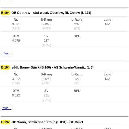
B 104
OE Güstrow - süd-westl. Güstrow, Ri. Gutow (L 171)
Nr.
B-Rang
L-Rang
Land
3.521
9.093
237
MV
(8.819)
(6.692)
(172)
DTV
SV
BPL
4.079
257
(6,3%)
Infos...
B 104
südl. Barner Stück (B 106) - AS Schwerin-Warnitz (L 3)
Nr.
B-Rang
L-Rang
Land
3.522
6.596
121
MV
(8.830)
(4.211)
(58)
DTV
SV
BPL
9.322
261
(2,8%)
Infos...
B 192
OD Warin, Schweriner Straße (L 031) - OE Brüel