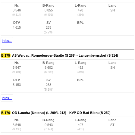
Nr.
B-Rang
L-Rang
Land
3.546
8.855
478
SN
(9.314)
(6.455)
(386)
DTV
SV
BPL
4.615
263
(5,7%)
Infos...
B 175
AS Werdau, Ronneburger-Straße (S 289) - Langenbernsdorf (S 314)
Nr.
B-Rang
L-Rang
Land
3.547
8.602
452
SN
(9.401)
(6.202)
(360)
DTV
SV
BPL
5.153
263
(5,1%)
Infos...
B 176
OD Laucha (Unstrut) (L 209/L 212) - KVP OD Bad Bibra (B 250)
Nr.
B-Rang
L-Rang
Land
3.548
9.543
497
ST
(9.435)
(7.141)
(431)