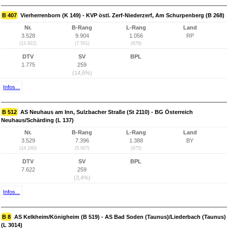
B 407
Vierherrenborn (K 149) - KVP östl. Zerf-Niederzerf, Am Schurpenberg (B 268)
Nr.
B-Rang
L-Rang
Land
3.528
9.904
1.056
RP
(12.822)
(7.501)
(879)
DTV
SV
BPL
1.775
259
(14,6%)
Infos...
B 512
AS Neuhaus am Inn, Sulzbacher Straße (St 2110) - BG Österreich
Neuhaus/Schärding (L 137)
Nr.
B-Rang
L-Rang
Land
3.529
7.396
1.388
BY
(14.160)
(5.007)
(975)
DTV
SV
BPL
7.622
259
(3,4%)
Infos...
B 8
AS Kelkheim/Königheim (B 519) - AS Bad Soden (Taunus)/Liederbach (Taunus)
(L 3014)