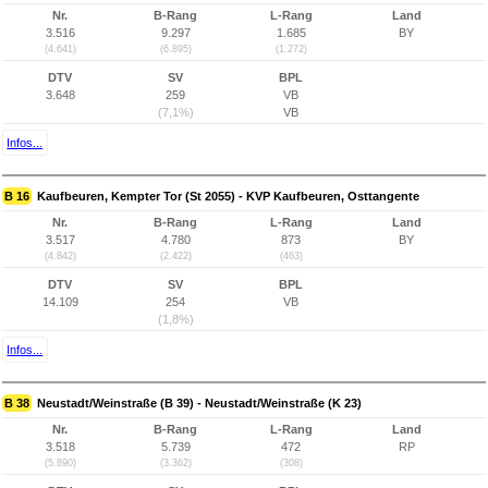
Nr.
B-Rang
L-Rang
Land
3.516
9.297
1.685
BY
(4.641)
(6.895)
(1.272)
DTV
SV
BPL
3.648
259
VB
(7,1%)
VB
Infos...
B 16
Kaufbeuren, Kempter Tor (St 2055) - KVP Kaufbeuren, Osttangente
Nr.
B-Rang
L-Rang
Land
3.517
4.780
873
BY
(4.842)
(2.422)
(463)
DTV
SV
BPL
14.109
254
VB
(1,8%)
Infos...
B 38
Neustadt/Weinstraße (B 39) - Neustadt/Weinstraße (K 23)
Nr.
B-Rang
L-Rang
Land
3.518
5.739
472
RP
(5.890)
(3.362)
(308)