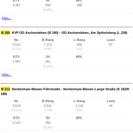
DTV
SV
BPL
4.467
259
WB
(5,8%)
Infos...
B 185
KVP OD Aschersleben (B 180) - OD Aschersleben, Am Spittelsberg (L 228)
Nr.
B-Rang
L-Rang
Land
3.512
7.272
256
ST
(9.675)
(4.883)
(192)
DTV
SV
BPL
7.897
261
(3,3%)
Infos...
B 212
Nordenham-Blexen-Fährstraße - Nordenham-Blexen-Lange Straße (K 182/K
188)
Nr.
B-Rang
L-Rang
Land
3.513
9.511
1.132
NI
(10.121)
(7.109)
(863)
DTV
SV
BPL
3.122
259
(8,3%)