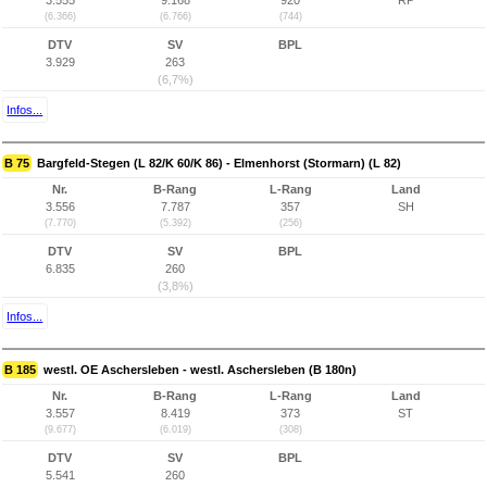
3.555
9.168
920
RP
(6.366)
(6.766)
(744)
DTV
SV
BPL
3.929
263
(6,7%)
Infos...
B 75
Bargfeld-Stegen (L 82/K 60/K 86) - Elmenhorst (Stormarn) (L 82)
Nr.
B-Rang
L-Rang
Land
3.556
7.787
357
SH
(7.770)
(5.392)
(256)
DTV
SV
BPL
6.835
260
(3,8%)
Infos...
B 185
westl. OE Aschersleben - westl. Aschersleben (B 180n)
Nr.
B-Rang
L-Rang
Land
3.557
8.419
373
ST
(9.677)
(6.019)
(308)
DTV
SV
BPL
5.541
260