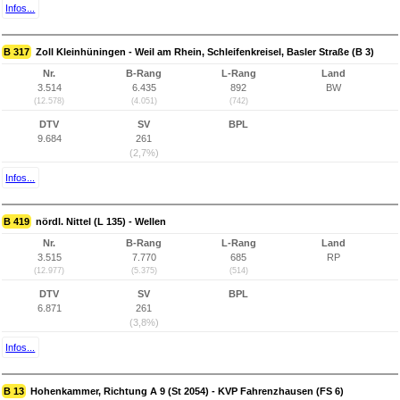
Infos...
B 317
Zoll Kleinhüningen - Weil am Rhein, Schleifenkreisel, Basler Straße (B 3)
Nr.
B-Rang
L-Rang
Land
3.514
6.435
892
BW
(12.578)
(4.051)
(742)
DTV
SV
BPL
9.684
261
(2,7%)
Infos...
B 419
nördl. Nittel (L 135) - Wellen
Nr.
B-Rang
L-Rang
Land
3.515
7.770
685
RP
(12.977)
(5.375)
(514)
DTV
SV
BPL
6.871
261
(3,8%)
Infos...
B 13
Hohenkammer, Richtung A 9 (St 2054) - KVP Fahrenzhausen (FS 6)