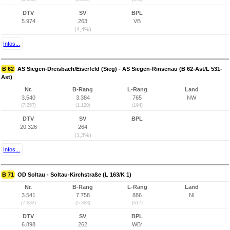
DTV
SV
BPL
5.974
263
VB
(4,4%)
Infos...
B 62
AS Siegen-Dreisbach/Eiserfeld (Sieg) - AS Siegen-Rinsenau (B 62-Ast/L 531-
Ast)
Nr.
B-Rang
L-Rang
Land
3.540
3.384
765
NW
(7.257)
(1.120)
(194)
DTV
SV
BPL
20.326
264
(1,3%)
Infos...
B 71
OD Soltau - Soltau-Kirchstraße (L 163/K 1)
Nr.
B-Rang
L-Rang
Land
3.541
7.758
886
NI
(7.632)
(5.363)
(617)
DTV
SV
BPL
6.898
262
WB*