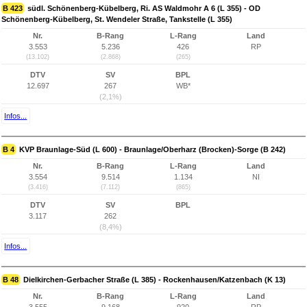
B 423
südl. Schönenberg-Kübelberg, Ri. AS Waldmohr A 6 (L 355) - OD
Schönenberg-Kübelberg, St. Wendeler Straße, Tankstelle (L 355)
Nr.
B-Rang
L-Rang
Land
3.553
5.236
426
RP
(13.102)
(2.868)
(265)
DTV
SV
BPL
12.697
267
WB*
(2,1%)
Infos...
B 4
KVP Braunlage-Süd (L 600) - Braunlage/Oberharz (Brocken)-Sorge (B 242)
Nr.
B-Rang
L-Rang
Land
3.554
9.514
1.134
NI
(3.416)
(7.112)
(865)
DTV
SV
BPL
3.117
262
(8,4%)
Infos...
B 48
Dielkirchen-Gerbacher Straße (L 385) - Rockenhausen/Katzenbach (K 13)
Nr.
B-Rang
L-Rang
Land