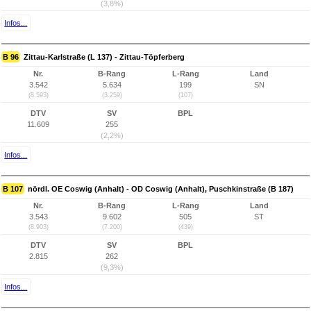
(3,8%)
Infos...
B 96
Zittau-Karlstraße (L 137) - Zittau-Töpferberg
Nr.
B-Rang
L-Rang
Land
3.542
5.634
199
SN
(8.593)
(3.259)
(107)
DTV
SV
BPL
11.609
255
(2,2%)
Infos...
B 107
nördl. OE Coswig (Anhalt) - OD Coswig (Anhalt), Puschkinstraße (B 187)
Nr.
B-Rang
L-Rang
Land
3.543
9.602
505
ST
(8.903)
(7.200)
(439)
DTV
SV
BPL
2.815
262
(9,3%)
Infos...