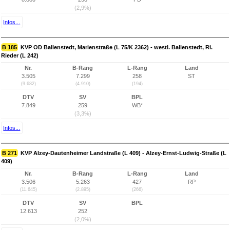
(2,9%)
Infos...
B 185
KVP OD Ballenstedt, Marienstraße (L 75/K 2362) - westl. Ballenstedt, Ri.
Rieder (L 242)
Nr.
B-Rang
L-Rang
Land
3.505
7.299
258
ST
(9.682)
(4.910)
(194)
DTV
SV
BPL
7.849
259
WB*
(3,3%)
Infos...
B 271
KVP Alzey-Dautenheimer Landstraße (L 409) - Alzey-Ernst-Ludwig-Straße (L
409)
Nr.
B-Rang
L-Rang
Land
3.506
5.263
427
RP
(11.645)
(2.895)
(266)
DTV
SV
BPL
12.613
252
(2,0%)