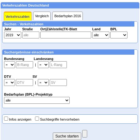
Verkehrszahlen Deutschland
Vergleich
Bedarfsplan 2016
Verkehrszahlen
Suchen - Verkehszahlen
Jahr
Straße
Ort|Zählstelle|TK-Blatt
Land
BPL
Suchergebnisse einschränken
Bundesrang Landesrang
|
DTV SV
|
Bedarfsplan (BPL)-Projekttyp
Infos anzeigen
Suchbegriffe hervorheben