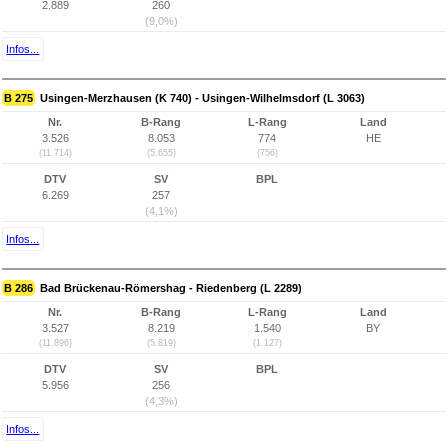
2.889
260
(9,0%)
Infos...
B 275
Usingen-Merzhausen (K 740) - Usingen-Wilhelmsdorf (L 3063)
Nr.
B-Rang
L-Rang
Land
3.526
8.053
774
HE
(11.714)
(5.655)
(756)
DTV
SV
BPL
6.269
257
(4,1%)
Infos...
B 286
Bad Brückenau-Römershag - Riedenberg (L 2289)
Nr.
B-Rang
L-Rang
Land
3.527
8.219
1.540
BY
(11.896)
(5.819)
(1.127)
DTV
SV
BPL
5.956
256
(4,3%)
Infos...