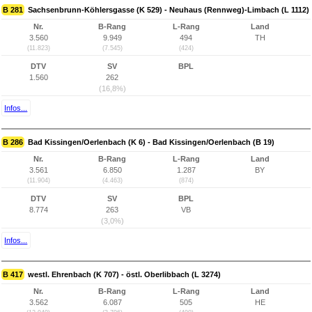
B 281
Sachsenbrunn-Köhlersgasse (K 529) - Neuhaus (Rennweg)-Limbach (L 1112)
Nr.
B-Rang
L-Rang
Land
3.560
9.949
494
TH
(11.823)
(7.545)
(424)
DTV
SV
BPL
1.560
262
(16,8%)
Infos...
B 286
Bad Kissingen/Oerlenbach (K 6) - Bad Kissingen/Oerlenbach (B 19)
Nr.
B-Rang
L-Rang
Land
3.561
6.850
1.287
BY
(11.904)
(4.463)
(874)
DTV
SV
BPL
8.774
263
VB
(3,0%)
Infos...
B 417
westl. Ehrenbach (K 707) - östl. Oberlibbach (L 3274)
Nr.
B-Rang
L-Rang
Land
3.562
6.087
505
HE