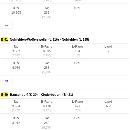
(12.940)
(3.706)
(490)
DTV
SV
BPL
10.503
263
(2,5%)
Infos...
B 41
Nohfelden-Wolfersweiler (L 316) - Nohfelden (L 135)
Nr.
B-Rang
L-Rang
Land
3.563
8.695
194
SL
(6.027)
(6.295)
(115)
DTV
SV
BPL
4.969
263
(5,3%)
Infos...
B 49
Bausendorf (K 30) - Kinderbeuern (B 421)
Nr.
B-Rang
L-Rang
Land
3.564
9.176
921
RP
(6.409)
(6.774)
(745)
DTV
SV
BPL
3.912
262
(6,7%)