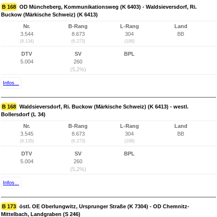
B 168
OD Müncheberg, Kommunikationsweg (K 6403) - Waldsieversdorf, Ri.
Buckow (Märkische Schweiz) (K 6413)
Nr.
B-Rang
L-Rang
Land
3.544
8.673
304
BB
(9.134)
(6.273)
(188)
DTV
SV
BPL
5.004
260
(5,2%)
Infos...
B 168
Waldsieversdorf, Ri. Buckow (Märkische Schweiz) (K 6413) - westl.
Bollersdorf (L 34)
Nr.
B-Rang
L-Rang
Land
3.545
8.673
304
BB
(9.135)
(6.273)
(188)
DTV
SV
BPL
5.004
260
(5,2%)
Infos...
B 173
östl. OE Oberlungwitz, Ursprunger Straße (K 7304) - OD Chemnitz-
Mittelbach, Landgraben (S 246)