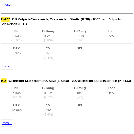
Infos...
B 477
OD Zülpich-Sinzernich, Merzenicher Straße (K 30) - KVP östl. Zülpich-
Schwerfen (L 11)
Nr.
B-Rang
L-Rang
Land
3.535
8.240
1.849
NW
(13.881)
(5.840)
(1.263)
DTV
SV
BPL
5.925
261
(4,4%)
Infos...
B 3
Weinheim-Mannheimer Straße (L 3408) - AS Weinheim-Lützelsachsen (K 4133)
Nr.
B-Rang
L-Rang
Land
3.536
5.108
692
BW
(3.270)
(2.742)
(544)
DTV
SV
BPL
13.085
262
(2,0%)
Infos...