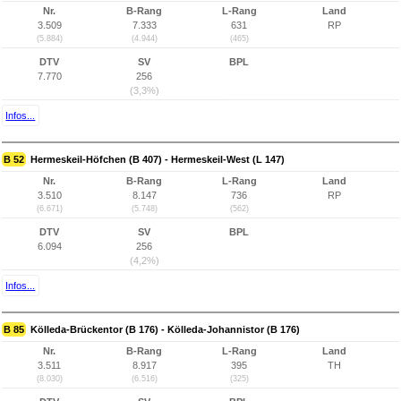
Nr.
B-Rang
L-Rang
Land
3.509
7.333
631
RP
(5.884)
(4.944)
(465)
DTV
SV
BPL
7.770
256
(3,3%)
Infos...
B 52
Hermeskeil-Höfchen (B 407) - Hermeskeil-West (L 147)
Nr.
B-Rang
L-Rang
Land
3.510
8.147
736
RP
(6.671)
(5.748)
(562)
DTV
SV
BPL
6.094
256
(4,2%)
Infos...
B 85
Kölleda-Brückentor (B 176) - Kölleda-Johannistor (B 176)
Nr.
B-Rang
L-Rang
Land
3.511
8.917
395
TH
(8.030)
(6.516)
(325)