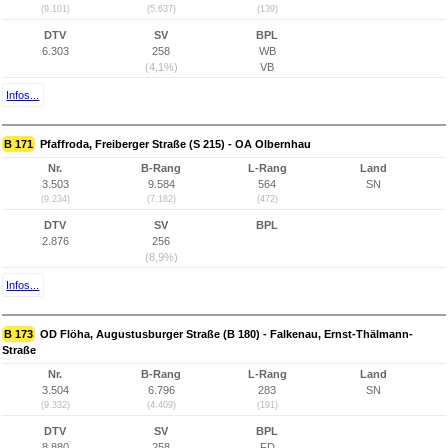
(9.101)
(5.637)
(139)
DTV
SV
BPL
6.303
258
WB
(4,1%)
VB
Infos...
B 171
Pfaffroda, Freiberger Straße (S 215) - OA Olbernhau
Nr.
B-Rang
L-Rang
Land
3.503
9.584
564
SN
(9.234)
(7.182)
(472)
DTV
SV
BPL
2.876
256
(8,9%)
Infos...
B 173
OD Flöha, Augustusburger Straße (B 180) - Falkenau, Ernst-Thälmann-
Straße
Nr.
B-Rang
L-Rang
Land
3.504
6.796
283
SN
(9.332)
(4.409)
(191)
DTV
SV
BPL
8.880
258
FD