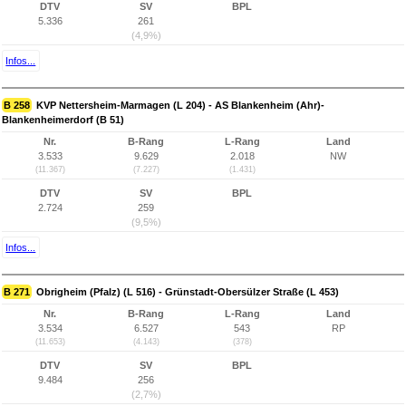
DTV
SV
BPL
5.336
261
(4,9%)
Infos...
B 258
KVP Nettersheim-Marmagen (L 204) - AS Blankenheim (Ahr)-
Blankenheimerdorf (B 51)
Nr.
B-Rang
L-Rang
Land
3.533
9.629
2.018
NW
(11.367)
(7.227)
(1.431)
DTV
SV
BPL
2.724
259
(9,5%)
Infos...
B 271
Obrigheim (Pfalz) (L 516) - Grünstadt-Obersülzer Straße (L 453)
Nr.
B-Rang
L-Rang
Land
3.534
6.527
543
RP
(11.653)
(4.143)
(378)
DTV
SV
BPL
9.484
256
(2,7%)