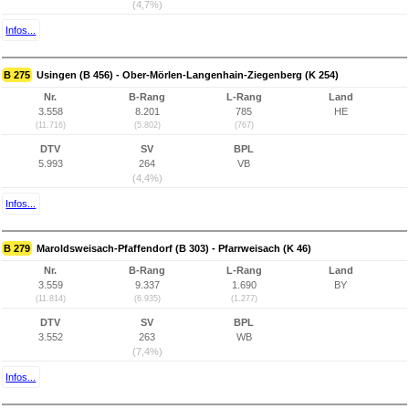
(4,7%)
Infos...
B 275
Usingen (B 456) - Ober-Mörlen-Langenhain-Ziegenberg (K 254)
Nr.
B-Rang
L-Rang
Land
3.558
8.201
785
HE
(11.716)
(5.802)
(767)
DTV
SV
BPL
5.993
264
VB
(4,4%)
Infos...
B 279
Maroldsweisach-Pfaffendorf (B 303) - Pfarrweisach (K 46)
Nr.
B-Rang
L-Rang
Land
3.559
9.337
1.690
BY
(11.814)
(6.935)
(1.277)
DTV
SV
BPL
3.552
263
WB
(7,4%)
Infos...