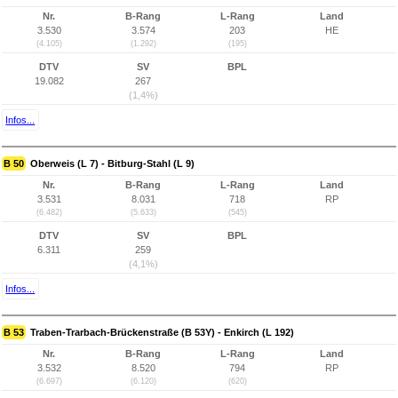
Nr.
B-Rang
L-Rang
Land
3.530
3.574
203
HE
(4.105)
(1.292)
(195)
DTV
SV
BPL
19.082
267
(1,4%)
Infos...
B 50
Oberweis (L 7) - Bitburg-Stahl (L 9)
Nr.
B-Rang
L-Rang
Land
3.531
8.031
718
RP
(6.482)
(5.633)
(545)
DTV
SV
BPL
6.311
259
(4,1%)
Infos...
B 53
Traben-Trarbach-Brückenstraße (B 53Y) - Enkirch (L 192)
Nr.
B-Rang
L-Rang
Land
3.532
8.520
794
RP
(6.697)
(6.120)
(620)