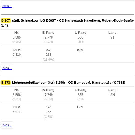
Infos...
B 107
südl. Schrepkow, LG BB/ST - OD Hansestadt Havelberg, Robert-Koch-Straße
(L 4)
Nr.
B-Rang
L-Rang
Land
3.565
9.778
530
ST
(8.883)
(7.375)
(464)
DTV
SV
BPL
2.310
263
(11,4%)
Infos...
B 173
Lichtenstein/Sachsen-Ost (S 256) - OD Bernsdorf, Hauptstraße (K 7331)
Nr.
B-Rang
L-Rang
Land
3.566
7.749
375
SN
(9.310)
(5.354)
(283)
DTV
SV
BPL
6.911
263
(3,8%)
Infos...