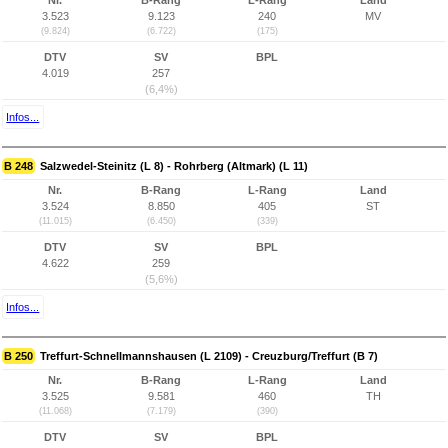
Nr.
B-Rang
L-Rang
Land
3.523
9.123
240
MV
(9.824)
(6.722)
(175)
DTV
SV
BPL
4.019
257
(6,4%)
Infos...
B 248
Salzwedel-Steinitz (L 8) - Rohrberg (Altmark) (L 11)
Nr.
B-Rang
L-Rang
Land
3.524
8.850
405
ST
(11.015)
(6.450)
(339)
DTV
SV
BPL
4.622
259
(5,6%)
Infos...
B 250
Treffurt-Schnellmannshausen (L 2109) - Creuzburg/Treffurt (B 7)
Nr.
B-Rang
L-Rang
Land
3.525
9.581
460
TH
(11.068)
(7.179)
(390)
DTV
SV
BPL