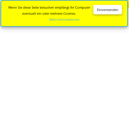
Diese Seite wird nicht mehr aktualisiert.
Zur neuen Seite
Wenn Sie diese Seite besuchen empfängt Ihr Computer
Einverstanden
eventuell ein oder mehrere Cookies.
Mehr Informationen