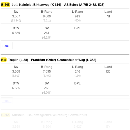
B 445
östl. Kalefeld, Birkenweg (K 616) - AS Echte (A 7/B 248/L 525)
Nr.
B-Rang
L-Rang
Land
3.567
8.009
919
NI
(13.340)
(5.611)
(650)
DTV
SV
BPL
6.359
261
(4,1%)
Infos...
B 5
Treplin (L 38) - Frankfurt (Oder)-Gronenfelder Weg (L 382)
Nr.
B-Rang
L-Rang
Land
3.568
7.895
246
BB
(3.613)
(5.499)
(130)
DTV
SV
BPL
6.585
263
(4,0%)
Infos...
B 26a
Arnstein - Bauamtsgrenze Würzburg/Schweinfurt
Nr.
B-Rang
L-Rang
Land
3.569
8.904
1.627
BY