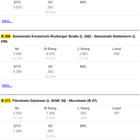
DTV
SV
BPL
3.033
261
(8,6%)
Infos...
B 266
Simmerath-Kesternich-Rurberger Straße (L 166) - Simmerath-Dedenborn (L
106)
Nr.
B-Rang
L-Rang
Land
3.549
8.976
1.961
NW
(11.505)
(6.575)
(1.375)
DTV
SV
BPL
4.358
261
(6,0%)
Infos...
B 271
Flörsheim-Dalsheim (L 443/K 34) - Monsheim (B 47)
Nr.
B-Rang
L-Rang
Land
3.550
7.556
655
RP
(11.650)
(5.164)
(486)
DTV
SV
BPL
7.294
263
(3,6%)