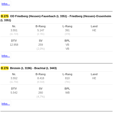
Infos...
B 275
OD Friedberg (Hessen)-Fauerbach (L 3351) - Friedberg (Hessen)-Ossenheim
(L 3351)
Nr.
B-Rang
L-Rang
Land
3.551
5.147
391
HE
(11.723)
(2.781)
(379)
DTV
SV
BPL
12.958
259
VB
(2,0%)
VB
Infos...
B 276
Birstein (L 3196) - Brachtal (L 3443)
Nr.
B-Rang
L-Rang
Land
3.552
8.418
810
HE
(11.754)
(6.018)
(791)
DTV
SV
BPL
5.542
260
WB
(4,7%)
Infos...