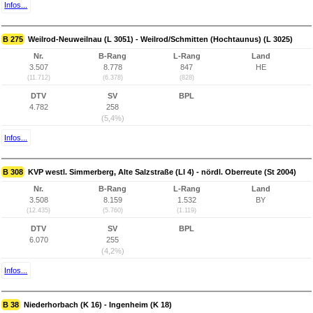
Infos...
B 275
Weilrod-Neuweilnau (L 3051) - Weilrod/Schmitten (Hochtaunus) (L 3025)
Nr.
B-Rang
L-Rang
Land
3.507
8.778
847
HE
(11.712)
(6.378)
(828)
DTV
SV
BPL
4.782
258
(5,4%)
Infos...
B 308
KVP westl. Simmerberg, Alte Salzstraße (LI 4) - nördl. Oberreute (St 2004)
Nr.
B-Rang
L-Rang
Land
3.508
8.159
1.532
BY
(12.435)
(5.760)
(1.119)
DTV
SV
BPL
6.070
255
(4,2%)
Infos...
B 38
Niederhorbach (K 16) - Ingenheim (K 18)