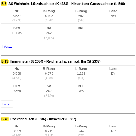
B 3
AS Weinheim-Lützelsachsen (K 4133) - Hirschberg-Grosssachsen (L 596)
Nr.
B-Rang
L-Rang
Land
3.537
5.108
692
BW
(3.271)
(2.742)
(544)
DTV
SV
BPL
13.085
262
(2,0%)
Infos...
B 13
Ilmmünster (St 2084) - Reichertshausen a.d. Ilm (St 2337)
Nr.
B-Rang
L-Rang
Land
3.538
6.573
1.229
BY
(4.639)
(4.188)
(816)
DTV
SV
BPL
9.369
262
WB
(2,8%)
Infos...
B 48
Rockenhausen (L 386) - Imsweiler (L 387)
Nr.
B-Rang
L-Rang
Land
3.539
8.211
744
RP
(6.368)
(5.811)
(570)