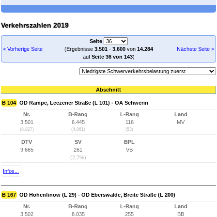
Verkehrszahlen 2019
Seite
< Vorherige Seite
(Ergebnisse
3.501
-
3.600
von
14.284
Nächste Seite >
auf
Seite 36 von 143
)
Abschnitt
B 104
OD Rampe, Leezener Straße (L 101) - OA Schwerin
Nr.
B-Rang
L-Rang
Land
3.501
6.445
116
MV
(8.827)
(4.061)
(53)
DTV
SV
BPL
9.665
261
VB
(2,7%)
Infos...
B 167
OD Hohenfinow (L 29) - OD Eberswalde, Breite Straße (L 200)
Nr.
B-Rang
L-Rang
Land
3.502
8.035
255
BB