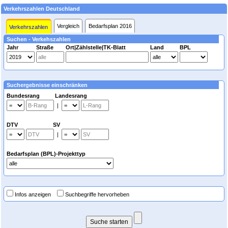
Verkehrszahlen Deutschland
Vergleich
Bedarfsplan 2016
Verkehrszahlen
Suchen - Verkehszahlen
Jahr
Straße
Ort|Zählstelle|TK-Blatt
Land
BPL
Suchergebnisse einschränken
Bundesrang Landesrang
|
DTV SV
|
Bedarfsplan (BPL)-Projekttyp
Infos anzeigen
Suchbegriffe hervorheben