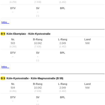
(4.259)
(7.638)
(1.462)
DTV
SV
BPL
-
-
(-)
Infos...
B 9
Köln-Ebertplatz - Köln-Kyotostraße
Nr.
B-Rang
L-Rang
Land
503
10.042
2.049
NW
(4.260)
(7.638)
(1.462)
DTV
SV
BPL
-
-
(-)
Infos...
B 9
Köln-Kyotostraße - Köln-Magnusstraße (B 59)
Nr.
B-Rang
L-Rang
Land
504
10.042
2.049
NW
(4.261)
(7.638)
(1.462)
DTV
SV
BPL
-
-
(-)