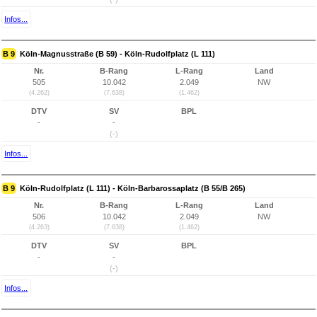
Infos...
B 9
Köln-Magnusstraße (B 59) - Köln-Rudolfplatz (L 111)
Nr.
B-Rang
L-Rang
Land
505
10.042
2.049
NW
(4.262)
(7.638)
(1.462)
DTV
SV
BPL
-
-
(-)
Infos...
B 9
Köln-Rudolfplatz (L 111) - Köln-Barbarossaplatz (B 55/B 265)
Nr.
B-Rang
L-Rang
Land
506
10.042
2.049
NW
(4.263)
(7.638)
(1.462)
DTV
SV
BPL
-
-
(-)
Infos...