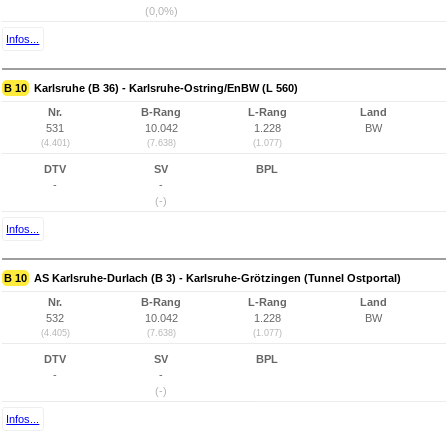
(0,0%)
Infos...
B 10
Karlsruhe (B 36) - Karlsruhe-Ostring/EnBW (L 560)
Nr.
B-Rang
L-Rang
Land
531
10.042
1.228
BW
(4.401)
(7.638)
(1.077)
DTV
SV
BPL
-
-
(-)
Infos...
B 10
AS Karlsruhe-Durlach (B 3) - Karlsruhe-Grötzingen (Tunnel Ostportal)
Nr.
B-Rang
L-Rang
Land
532
10.042
1.228
BW
(4.405)
(7.638)
(1.077)
DTV
SV
BPL
-
-
(-)
Infos...