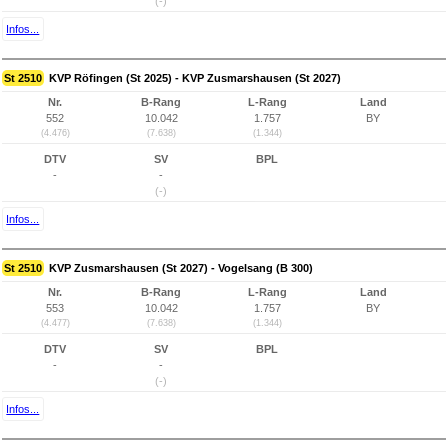
(-)
Infos...
St 2510
KVP Röfingen (St 2025) - KVP Zusmarshausen (St 2027)
Nr.
B-Rang
L-Rang
Land
552
10.042
1.757
BY
(4.476)
(7.638)
(1.344)
DTV
SV
BPL
-
-
(-)
Infos...
St 2510
KVP Zusmarshausen (St 2027) - Vogelsang (B 300)
Nr.
B-Rang
L-Rang
Land
553
10.042
1.757
BY
(4.477)
(7.638)
(1.344)
DTV
SV
BPL
-
-
(-)
Infos...