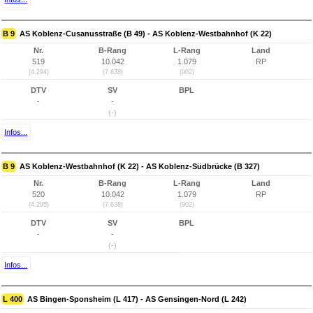
B 9
AS Koblenz-Cusanusstraße (B 49) - AS Koblenz-Westbahnhof (K 22)
Nr.
B-Rang
L-Rang
Land
519
10.042
1.079
RP
(4.294)
(7.638)
(902)
DTV
SV
BPL
-
-
(-)
Infos...
B 9
AS Koblenz-Westbahnhof (K 22) - AS Koblenz-Südbrücke (B 327)
Nr.
B-Rang
L-Rang
Land
520
10.042
1.079
RP
(4.295)
(7.638)
(902)
DTV
SV
BPL
-
-
(-)
Infos...
L 400
AS Bingen-Sponsheim (L 417) - AS Gensingen-Nord (L 242)