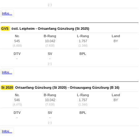
(-)
Infos...
GVS
östl. Leipheim - Ortsanfang Günzburg (St 2025)
Nr.
B-Rang
L-Rang
Land
545
10.042
1.757
BY
(4.469)
(7.638)
(1.344)
DTV
SV
BPL
-
-
(-)
Infos...
St 2020
Ortsanfang Günzburg (St 2020) - Ortsausgang Günzburg (B 16)
Nr.
B-Rang
L-Rang
Land
546
10.042
1.757
BY
(4.470)
(7.638)
(1.344)
DTV
SV
BPL
-
-
(-)
Infos...