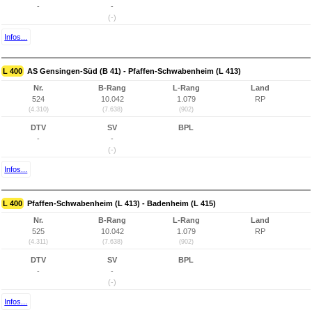
-
-
(-)
Infos...
L 400
AS Gensingen-Süd (B 41) - Pfaffen-Schwabenheim (L 413)
Nr.
B-Rang
L-Rang
Land
524
10.042
1.079
RP
(4.310)
(7.638)
(902)
DTV
SV
BPL
-
-
(-)
Infos...
L 400
Pfaffen-Schwabenheim (L 413) - Badenheim (L 415)
Nr.
B-Rang
L-Rang
Land
525
10.042
1.079
RP
(4.311)
(7.638)
(902)
DTV
SV
BPL
-
-
(-)
Infos...