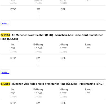
(4.495)
(7.638)
(1.344)
DTV
SV
BPL
-
-
(-)
Infos...
St 2350
AS München-Nordfriedhof (B 2R) - München-Alte Heide-Nord-Frankfurter
Ring (St 2088)
Nr.
B-Rang
L-Rang
Land
557
10.042
1.757
BY
(4.496)
(7.638)
(1.344)
DTV
SV
BPL
-
-
(-)
Infos...
St 2350
München-Alte Heide-Nord-Frankfurter Ring (St 2088) - Fröttmaning (BAG)
Nr.
B-Rang
L-Rang
Land
558
10.042
1.757
BY
(4.497)
(7.638)
(1.344)
DTV
SV
BPL