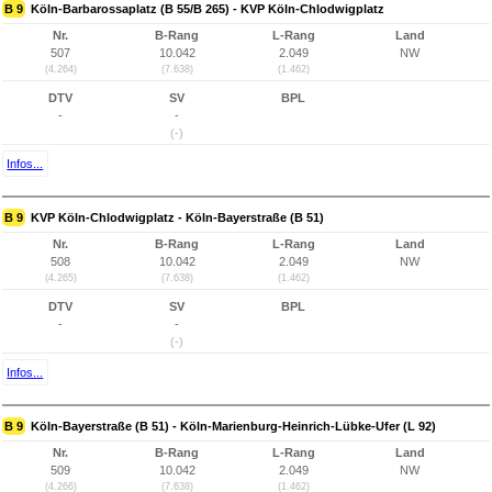
B 9
Köln-Barbarossaplatz (B 55/B 265) - KVP Köln-Chlodwigplatz
Nr.
B-Rang
L-Rang
Land
507
10.042
2.049
NW
(4.264)
(7.638)
(1.462)
DTV
SV
BPL
-
-
(-)
Infos...
B 9
KVP Köln-Chlodwigplatz - Köln-Bayerstraße (B 51)
Nr.
B-Rang
L-Rang
Land
508
10.042
2.049
NW
(4.265)
(7.638)
(1.462)
DTV
SV
BPL
-
-
(-)
Infos...
B 9
Köln-Bayerstraße (B 51) - Köln-Marienburg-Heinrich-Lübke-Ufer (L 92)
Nr.
B-Rang
L-Rang
Land
509
10.042
2.049
NW
(4.266)
(7.638)
(1.462)