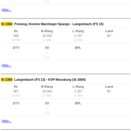
(-)
Infos...
St 2350
Freising, Knoten Marzlinger Spange - Langenbach (FS 13)
Nr.
B-Rang
L-Rang
Land
566
10.042
1.757
BY
(4.506)
(7.638)
(1.344)
DTV
SV
BPL
-
-
(-)
Infos...
St 2350
Langenbach (FS 13) - KVP Moosburg (St 2054)
Nr.
B-Rang
L-Rang
Land
567
10.042
1.757
BY
(4.507)
(7.638)
(1.344)
DTV
SV
BPL
-
-
(-)
Infos...