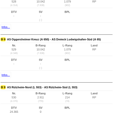
528
10.042
1.079
RP
(4.314)
(7.638)
(902)
DTV
SV
BPL
-
-
(-)
Infos...
B 9
AS Oggersheimer Kreuz (A 650) - AS Dreieck Ludwigshafen-Süd (A 65)
Nr.
B-Rang
L-Rang
Land
529
10.042
1.079
RP
(4.348)
(7.638)
(902)
DTV
SV
BPL
-
-
(-)
Infos...
B 9
AS Rülzheim-Nord (L 553) - AS Rülzheim-Süd (L 553)
Nr.
B-Rang
L-Rang
Land
530
2.911
214
RP
(4.370)
(755)
(74)
DTV
SV
BPL
24.365
0