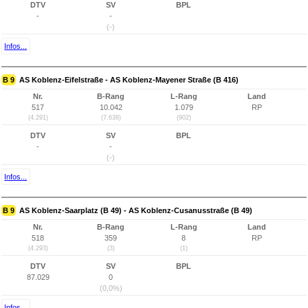
DTV
SV
BPL
-
-
(-)
Infos...
B 9
AS Koblenz-Eifelstraße - AS Koblenz-Mayener Straße (B 416)
Nr.
B-Rang
L-Rang
Land
517
10.042
1.079
RP
(4.291)
(7.638)
(902)
DTV
SV
BPL
-
-
(-)
Infos...
B 9
AS Koblenz-Saarplatz (B 49) - AS Koblenz-Cusanusstraße (B 49)
Nr.
B-Rang
L-Rang
Land
518
359
8
RP
(4.293)
(3)
(1)
DTV
SV
BPL
87.029
0
(0,0%)
Infos...