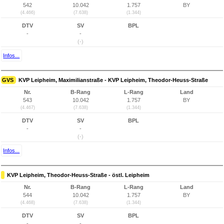
542
10.042
1.757
BY
(4.466)
(7.638)
(1.344)
DTV
SV
BPL
-
-
(-)
Infos...
GVS
KVP Leipheim, Maximilianstraße - KVP Leipheim, Theodor-Heuss-Straße
Nr.
B-Rang
L-Rang
Land
543
10.042
1.757
BY
(4.467)
(7.638)
(1.344)
DTV
SV
BPL
-
-
(-)
Infos...
KVP Leipheim, Theodor-Heuss-Straße - östl. Leipheim
Nr.
B-Rang
L-Rang
Land
544
10.042
1.757
BY
(4.468)
(7.638)
(1.344)
DTV
SV
BPL
-
-