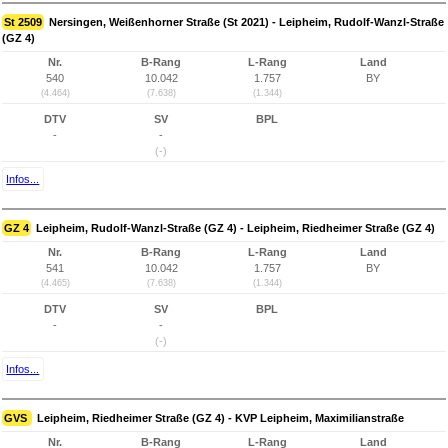
St 2509
Nersingen, Weißenhorner Straße (St 2021) - Leipheim, Rudolf-Wanzl-Straße
(GZ 4)
Nr.
B-Rang
L-Rang
Land
540
10.042
1.757
BY
(4.464)
(7.638)
(1.344)
DTV
SV
BPL
-
-
(-)
Infos...
GZ 4
Leipheim, Rudolf-Wanzl-Straße (GZ 4) - Leipheim, Riedheimer Straße (GZ 4)
Nr.
B-Rang
L-Rang
Land
541
10.042
1.757
BY
(4.465)
(7.638)
(1.344)
DTV
SV
BPL
-
-
(-)
Infos...
GVS
Leipheim, Riedheimer Straße (GZ 4) - KVP Leipheim, Maximilianstraße
Nr.
B-Rang
L-Rang
Land