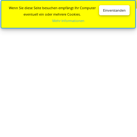
Diese Seite wird nicht mehr aktualisiert.
Zur neuen Seite
Wenn Sie diese Seite besuchen empfängt Ihr Computer
Einverstanden
eventuell ein oder mehrere Cookies.
Mehr Informationen