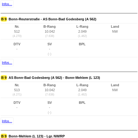
Infos...
B 9
Bonn-Reuterstraße - AS Bonn-Bad Godesberg (A 562)
Nr.
B-Rang
L-Rang
Land
512
10.042
2.049
NW
(4.270)
(7.638)
(1.462)
DTV
SV
BPL
-
-
(-)
Infos...
B 9
AS Bonn-Bad Godesberg (A 562) - Bonn-Mehlem (L 123)
Nr.
B-Rang
L-Rang
Land
513
10.042
2.049
NW
(4.271)
(7.638)
(1.462)
DTV
SV
BPL
-
-
(-)
Infos...
B 9
Bonn-Mehlem (L 123) - Lgr. NW/RP