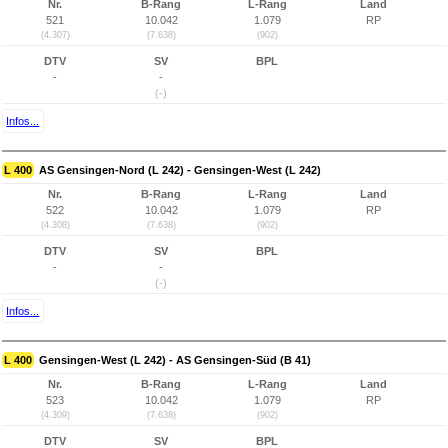
Nr.
B-Rang
L-Rang
Land
521
10.042
1.079
RP
(4.307)
(7.638)
(902)
DTV
SV
BPL
-
-
(-)
Infos...
L 400
AS Gensingen-Nord (L 242) - Gensingen-West (L 242)
Nr.
B-Rang
L-Rang
Land
522
10.042
1.079
RP
(4.308)
(7.638)
(902)
DTV
SV
BPL
-
-
(-)
Infos...
L 400
Gensingen-West (L 242) - AS Gensingen-Süd (B 41)
Nr.
B-Rang
L-Rang
Land
523
10.042
1.079
RP
(4.309)
(7.638)
(902)
DTV
SV
BPL