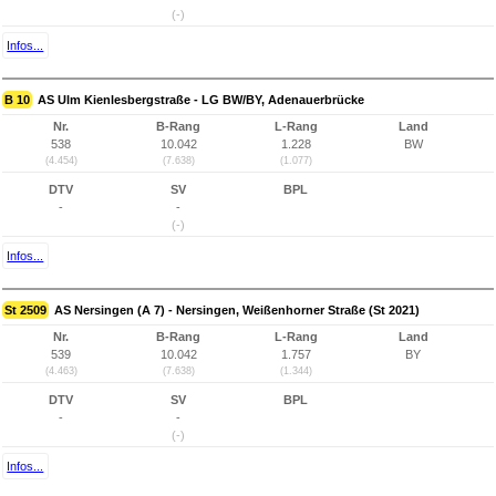
(-)
Infos...
B 10
AS Ulm Kienlesbergstraße - LG BW/BY, Adenauerbrücke
Nr.
B-Rang
L-Rang
Land
538
10.042
1.228
BW
(4.454)
(7.638)
(1.077)
DTV
SV
BPL
-
-
(-)
Infos...
St 2509
AS Nersingen (A 7) - Nersingen, Weißenhorner Straße (St 2021)
Nr.
B-Rang
L-Rang
Land
539
10.042
1.757
BY
(4.463)
(7.638)
(1.344)
DTV
SV
BPL
-
-
(-)
Infos...