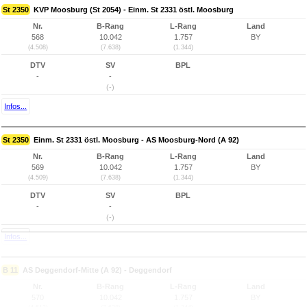
St 2350
KVP Moosburg (St 2054) - Einm. St 2331 östl. Moosburg
Nr.
B-Rang
L-Rang
Land
568
10.042
1.757
BY
(4.508)
(7.638)
(1.344)
DTV
SV
BPL
-
-
(-)
Infos...
St 2350
Einm. St 2331 östl. Moosburg - AS Moosburg-Nord (A 92)
Nr.
B-Rang
L-Rang
Land
569
10.042
1.757
BY
(4.509)
(7.638)
(1.344)
DTV
SV
BPL
-
-
(-)
Infos...
B 11
AS Deggendorf-Mitte (A 92) - Deggendorf
Nr.
B-Rang
L-Rang
Land
570
10.042
1.757
BY