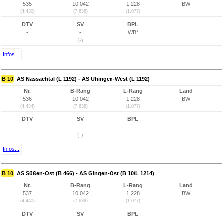
535
10.042
1.228
BW
(4.430)
(7.638)
(1.077)
DTV
SV
BPL
-
-
WB*
(-)
Infos...
B 10
AS Nassachtal (L 1192) - AS Uhingen-West (L 1192)
Nr.
B-Rang
L-Rang
Land
536
10.042
1.228
BW
(4.434)
(7.638)
(1.077)
DTV
SV
BPL
-
-
(-)
Infos...
B 10
AS Süßen-Ost (B 466) - AS Gingen-Ost (B 10/L 1214)
Nr.
B-Rang
L-Rang
Land
537
10.042
1.228
BW
(4.440)
(7.638)
(1.077)
DTV
SV
BPL
-
-