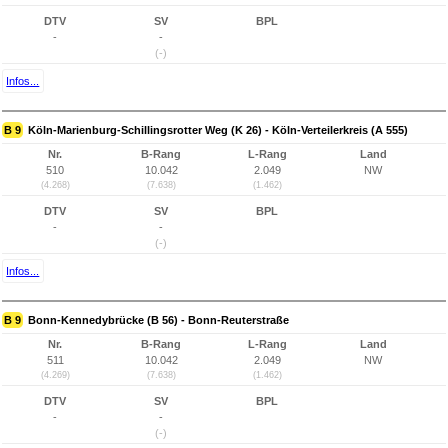
DTV
SV
BPL
-
-
(-)
Infos...
B 9
Köln-Marienburg-Schillingsrotter Weg (K 26) - Köln-Verteilerkreis (A 555)
Nr.
B-Rang
L-Rang
Land
510
10.042
2.049
NW
(4.268)
(7.638)
(1.462)
DTV
SV
BPL
-
-
(-)
Infos...
B 9
Bonn-Kennedybrücke (B 56) - Bonn-Reuterstraße
Nr.
B-Rang
L-Rang
Land
511
10.042
2.049
NW
(4.269)
(7.638)
(1.462)
DTV
SV
BPL
-
-
(-)