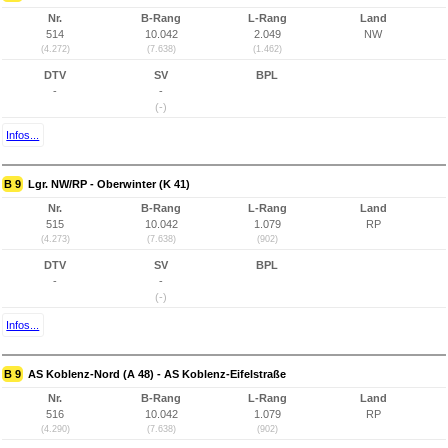
Nr.
B-Rang
L-Rang
Land
514
10.042
2.049
NW
(4.272)
(7.638)
(1.462)
DTV
SV
BPL
-
-
(-)
Infos...
B 9
Lgr. NW/RP - Oberwinter (K 41)
Nr.
B-Rang
L-Rang
Land
515
10.042
1.079
RP
(4.273)
(7.638)
(902)
DTV
SV
BPL
-
-
(-)
Infos...
B 9
AS Koblenz-Nord (A 48) - AS Koblenz-Eifelstraße
Nr.
B-Rang
L-Rang
Land
516
10.042
1.079
RP
(4.290)
(7.638)
(902)