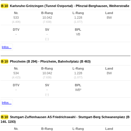
B 10
Karlsruhe-Grötzingen (Tunnel Ostportal) - Pfinztal-Berghausen, Weiherstraße
Nr.
B-Rang
L-Rang
Land
533
10.042
1.228
BW
(4.406)
(7.638)
(1.077)
DTV
SV
BPL
-
-
VB
(-)
Infos...
B 10
Pforzheim (B 294) - Pforzheim, Bahnhofplatz (B 463)
Nr.
B-Rang
L-Rang
Land
534
10.042
1.228
BW
(4.415)
(7.638)
(1.077)
DTV
SV
BPL
-
-
WB*
(-)
Infos...
B 10
Stuttgart-Zuffenhausen AS Friedrichswahl - Stuttgart-Berg Schwanenplatz (B
14/L 1193)
Nr.
B-Rang
L-Rang
Land