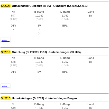
St 2028
Ortsausgang Günzburg (B 16) - Günzburg (St 2028/St 2510)
Nr.
B-Rang
L-Rang
Land
547
10.042
1.757
BY
(4.471)
(7.638)
(1.344)
DTV
SV
BPL
-
-
(-)
Infos...
St 2510
Günzburg (St 2028/St 2510) - Unterknöringen (St 2024)
Nr.
B-Rang
L-Rang
Land
548
10.042
1.757
BY
(4.472)
(7.638)
(1.344)
DTV
SV
BPL
-
-
(-)
Infos...
St 2510
Unterknöringen (St 2024) - Unterknöringen/Burgau
Nr.
B-Rang
L-Rang
Land
549
10.042
1.757
BY