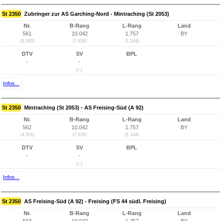
St 2350
Zubringer zur AS Garching-Nord - Mintraching (St 2053)
Nr.
B-Rang
L-Rang
Land
561
10.042
1.757
BY
(4.500)
(7.638)
(1.344)
DTV
SV
BPL
-
-
(-)
Infos...
St 2350
Mintraching (St 2053) - AS Freising-Süd (A 92)
Nr.
B-Rang
L-Rang
Land
562
10.042
1.757
BY
(4.501)
(7.638)
(1.344)
DTV
SV
BPL
-
-
(-)
Infos...
St 2350
AS Freising-Süd (A 92) - Freising (FS 44 südl. Freising)
Nr.
B-Rang
L-Rang
Land