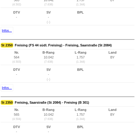
563
10.042
1.757
BY
(4.502)
(7.638)
(1.344)
DTV
SV
BPL
-
-
(-)
Infos...
St 2350
Freising (FS 44 südl. Freising) - Freising, Saarstraße (St 2084)
Nr.
B-Rang
L-Rang
Land
564
10.042
1.757
BY
(4.503)
(7.638)
(1.344)
DTV
SV
BPL
-
-
(-)
Infos...
St 2350
Freising, Saarstraße (St 2084) - Freising (B 301)
Nr.
B-Rang
L-Rang
Land
565
10.042
1.757
BY
(4.504)
(7.638)
(1.344)
DTV
SV
BPL
-
-