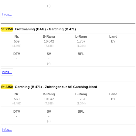
-
-
(-)
Infos...
St 2350
Fröttmaning (BAG) - Garching (B 471)
Nr.
B-Rang
L-Rang
Land
559
10.042
1.757
BY
(4.498)
(7.638)
(1.344)
DTV
SV
BPL
-
-
(-)
Infos...
St 2350
Garching (B 471) - Zubringer zur AS Garching-Nord
Nr.
B-Rang
L-Rang
Land
560
10.042
1.757
BY
(4.499)
(7.638)
(1.344)
DTV
SV
BPL
-
-
(-)
Infos...