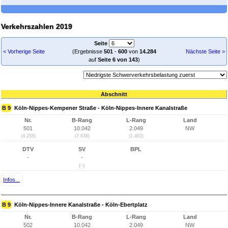
Verkehrszahlen 2019
Seite
< Vorherige Seite
(Ergebnisse
501
-
600
von
14.284
Nächste Seite >
auf
Seite 6 von 143
)
Abschnitt
B 9
Köln-Nippes-Kempener Straße - Köln-Nippes-Innere Kanalstraße
Nr.
B-Rang
L-Rang
Land
501
10.042
2.049
NW
(4.258)
(7.638)
(1.462)
DTV
SV
BPL
-
-
(-)
Infos...
B 9
Köln-Nippes-Innere Kanalstraße - Köln-Ebertplatz
Nr.
B-Rang
L-Rang
Land
502
10.042
2.049
NW