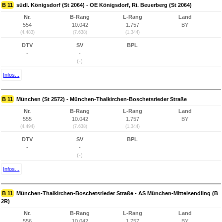
B 11
südl. Königsdorf (St 2064) - OE Königsdorf, Ri. Beuerberg (St 2064)
Nr.
B-Rang
L-Rang
Land
554
10.042
1.757
BY
(4.483)
(7.638)
(1.344)
DTV
SV
BPL
-
-
(-)
Infos...
B 11
München (St 2572) - München-Thalkirchen-Boschetsrieder Straße
Nr.
B-Rang
L-Rang
Land
555
10.042
1.757
BY
(4.494)
(7.638)
(1.344)
DTV
SV
BPL
-
-
(-)
Infos...
B 11
München-Thalkirchen-Boschetsrieder Straße - AS München-Mittelsendling (B
2R)
Nr.
B-Rang
L-Rang
Land
556
10.042
1.757
BY