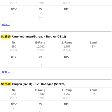
(4.473)
(7.638)
(1.344)
DTV
SV
BPL
-
-
(-)
Infos...
St 2510
Unterknöringen/Burgau - Burgau (GZ 11)
Nr.
B-Rang
L-Rang
Land
550
10.042
1.757
BY
(4.474)
(7.638)
(1.344)
DTV
SV
BPL
-
-
(-)
Infos...
St 2510
Burgau (GZ 11) - KVP Röfingen (St 2025)
Nr.
B-Rang
L-Rang
Land
551
10.042
1.757
BY
(4.475)
(7.638)
(1.344)
DTV
SV
BPL
-
-