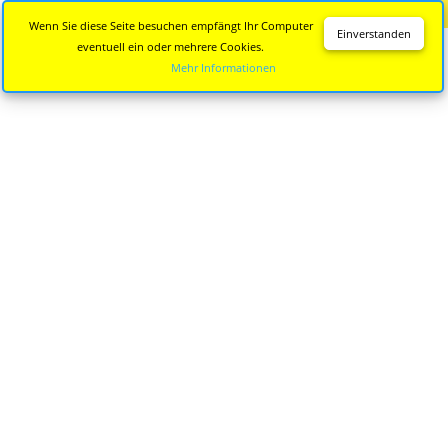
Diese Seite wird nicht mehr aktualisiert.
Zur neuen Seite
Wenn Sie diese Seite besuchen empfängt Ihr Computer
Einverstanden
eventuell ein oder mehrere Cookies.
Mehr Informationen