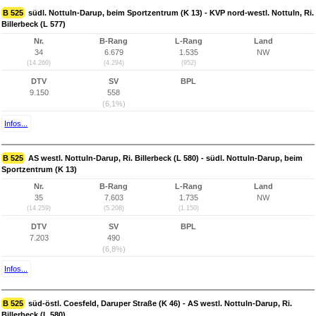
B 525
südl. Nottuln-Darup, beim Sportzentrum (K 13) - KVP nord-westl. Nottuln, Ri.
Billerbeck (L 577)
Nr.
B-Rang
L-Rang
Land
34
6.679
1.535
NW
(14.260)
(4.294)
(952)
DTV
SV
BPL
9.150
558
(6,1%)
Infos...
B 525
AS westl. Nottuln-Darup, Ri. Billerbeck (L 580) - südl. Nottuln-Darup, beim
Sportzentrum (K 13)
Nr.
B-Rang
L-Rang
Land
35
7.603
1.735
NW
(14.259)
(5.208)
(1.150)
DTV
SV
BPL
7.203
490
(6,8%)
Infos...
B 525
süd-östl. Coesfeld, Daruper Straße (K 46) - AS westl. Nottuln-Darup, Ri.
Billerbeck (L 580)