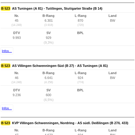
B 523
AS Tuningen (A 81) - Tuttlingen, Stuttgarter Straße (B 14)
Nr.
B-Rang
L-Rang
Land
45
6.301
870
BW
(14.249)
(3.918)
(720)
DTV
SV
BPL
9.993
929
(9,3%)
Infos...
B 523
AS Villingen-Schwenningen-Süd (B 27) - AS Tuningen (A 81)
Nr.
B-Rang
L-Rang
Land
46
6.641
924
BW
(14.248)
(4.256)
(774)
DTV
SV
BPL
9.236
600
(6,5%)
Infos...
B 523
KVP Villingen-Schwenningen, Nordring - AS südl. Deißlingen (B 27/L 433)
Nr.
B-Rang
L-Rang
Land