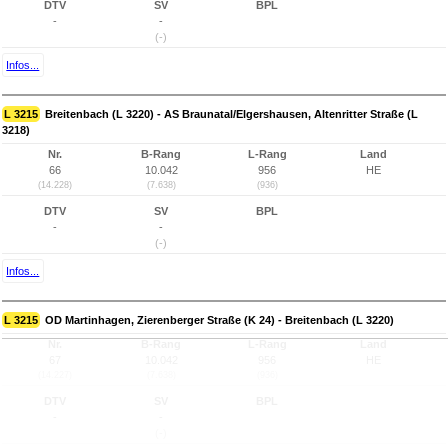
DTV
SV
BPL
-
-
(-)
Infos...
L 3215
Breitenbach (L 3220) - AS Braunatal/Elgershausen, Altenritter Straße (L
3218)
Nr.
B-Rang
L-Rang
Land
66
10.042
956
HE
(14.228)
(7.638)
(936)
DTV
SV
BPL
-
-
(-)
Infos...
L 3215
OD Martinhagen, Zierenberger Straße (K 24) - Breitenbach (L 3220)
Nr.
B-Rang
L-Rang
Land
67
10.042
956
HE
(14.227)
(7.638)
(936)
DTV
SV
BPL
-
-
(-)