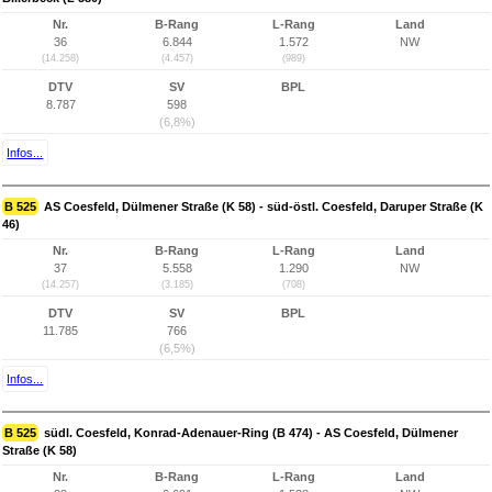
Nr.
B-Rang
L-Rang
Land
36
6.844
1.572
NW
(14.258)
(4.457)
(989)
DTV
SV
BPL
8.787
598
(6,8%)
Infos...
B 525
AS Coesfeld, Dülmener Straße (K 58) - süd-östl. Coesfeld, Daruper Straße (K
46)
Nr.
B-Rang
L-Rang
Land
37
5.558
1.290
NW
(14.257)
(3.185)
(708)
DTV
SV
BPL
11.785
766
(6,5%)
Infos...
B 525
südl. Coesfeld, Konrad-Adenauer-Ring (B 474) - AS Coesfeld, Dülmener
Straße (K 58)
Nr.
B-Rang
L-Rang
Land