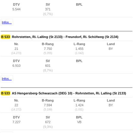
DTV
SV
BPL
5.544
371
(6,7%)
Infos...
B 533
Rohrstetten, Ri. Lalling (St 2133) - Freundorf, Ri. Schöfweg (St 2134)
Nr.
B-Rang
L-Rang
Land
21
7.750
1.455
BY
(14.273)
(5.355)
(1.042)
DTV
SV
BPL
6.910
601
(8,7%)
Infos...
B 533
AS Hengersberg-Schwarzach (DEG 10) - Rohrstetten, Ri. Lalling (St 2133)
Nr.
B-Rang
L-Rang
Land
22
7.594
1.424
BY
(14.272)
(5.199)
(1.011)
DTV
SV
BPL
7.227
672
VB
(9,3%)