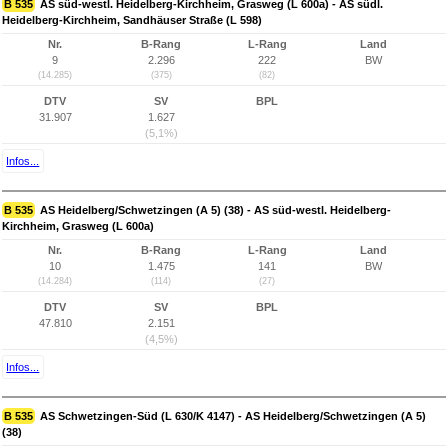
B 535
AS süd-westl. Heidelberg-Kirchheim, Grasweg (L 600a) - AS südl.
Heidelberg-Kirchheim, Sandhäuser Straße (L 598)
Nr.
B-Rang
L-Rang
Land
9
2.296
222
BW
(14.285)
(375)
(82)
DTV
SV
BPL
31.907
1.627
(5,1%)
Infos...
B 535
AS Heidelberg/Schwetzingen (A 5) (38) - AS süd-westl. Heidelberg-
Kirchheim, Grasweg (L 600a)
Nr.
B-Rang
L-Rang
Land
10
1.475
141
BW
(14.284)
(114)
(27)
DTV
SV
BPL
47.810
2.151
(4,5%)
Infos...
B 535
AS Schwetzingen-Süd (L 630/K 4147) - AS Heidelberg/Schwetzingen (A 5)
(38)