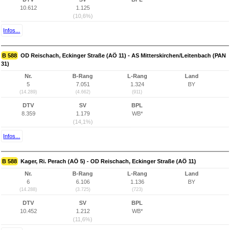
10.612
1.125
(10,6%)
Infos...
B 588
OD Reischach, Eckinger Straße (AÖ 11) - AS Mitterskirchen/Leitenbach (PAN
31)
Nr.
B-Rang
L-Rang
Land
5
7.051
1.324
BY
(14.289)
(4.662)
(911)
DTV
SV
BPL
8.359
1.179
WB*
(14,1%)
Infos...
B 588
Kager, Ri. Perach (AÖ 5) - OD Reischach, Eckinger Straße (AÖ 11)
Nr.
B-Rang
L-Rang
Land
6
6.106
1.136
BY
(14.288)
(3.725)
(723)
DTV
SV
BPL
10.452
1.212
WB*
(11,6%)