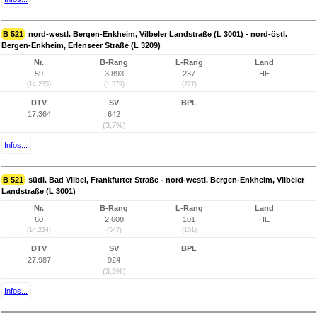
B 521
nord-westl. Bergen-Enkheim, Vilbeler Landstraße (L 3001) - nord-östl.
Bergen-Enkheim, Erlenseer Straße (L 3209)
Nr.
B-Rang
L-Rang
Land
59
3.893
237
HE
(14.235)
(1.579)
(227)
DTV
SV
BPL
17.364
642
(3,7%)
Infos...
B 521
südl. Bad Vilbel, Frankfurter Straße - nord-westl. Bergen-Enkheim, Vilbeler
Landstraße (L 3001)
Nr.
B-Rang
L-Rang
Land
60
2.608
101
HE
(14.234)
(547)
(101)
DTV
SV
BPL
27.987
924
(3,3%)
Infos...