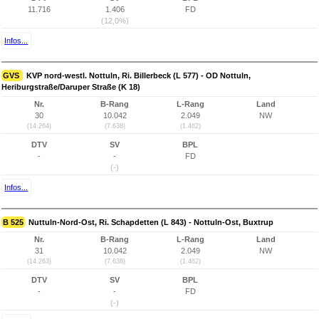
11.716
1.406
FD
(12,0%)
Infos...
GVS
KVP nord-westl. Nottuln, Ri. Billerbeck (L 577) - OD Nottuln,
Heriburgstraße/Daruper Straße (K 18)
Nr.
B-Rang
L-Rang
Land
30
10.042
2.049
NW
(14.264)
(7.638)
(1.462)
DTV
SV
BPL
-
-
FD
(-)
Infos...
B 525
Nuttuln-Nord-Ost, Ri. Schapdetten (L 843) - Nottuln-Ost, Buxtrup
Nr.
B-Rang
L-Rang
Land
31
10.042
2.049
NW
(14.263)
(7.638)
(1.462)
DTV
SV
BPL
-
-
FD
(-)