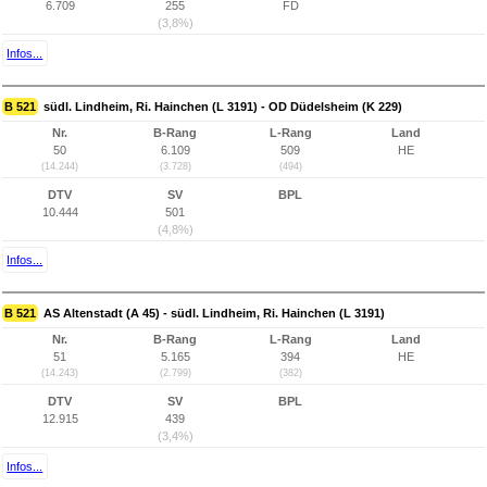
6.709
255
FD
(3,8%)
Infos...
B 521
südl. Lindheim, Ri. Hainchen (L 3191) - OD Düdelsheim (K 229)
Nr.
B-Rang
L-Rang
Land
50
6.109
509
HE
(14.244)
(3.728)
(494)
DTV
SV
BPL
10.444
501
(4,8%)
Infos...
B 521
AS Altenstadt (A 45) - südl. Lindheim, Ri. Hainchen (L 3191)
Nr.
B-Rang
L-Rang
Land
51
5.165
394
HE
(14.243)
(2.799)
(382)
DTV
SV
BPL
12.915
439
(3,4%)
Infos...