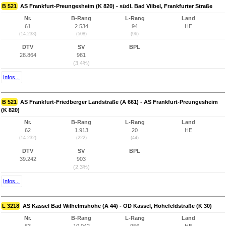
B 521
AS Frankfurt-Preungesheim (K 820) - südl. Bad Vilbel, Frankfurter Straße
Nr.
B-Rang
L-Rang
Land
61
2.534
94
HE
(14.233)
(508)
(96)
DTV
SV
BPL
28.864
981
(3,4%)
Infos...
B 521
AS Frankfurt-Friedberger Landstraße (A 661) - AS Frankfurt-Preungesheim
(K 820)
Nr.
B-Rang
L-Rang
Land
62
1.913
20
HE
(14.232)
(222)
(44)
DTV
SV
BPL
39.242
903
(2,3%)
Infos...
L 3218
AS Kassel Bad Wilhelmshöhe (A 44) - OD Kassel, Hohefeldstraße (K 30)
Nr.
B-Rang
L-Rang
Land