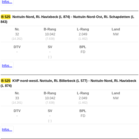
Infos...
B 525
Nottuln-Nord, Ri. Havixbeck (L 874) - Nuttuln-Nord-Ost, Ri. Schapdetten (L
843)
Nr.
B-Rang
L-Rang
Land
32
10.042
2.049
NW
(14.262)
(7.638)
(1.462)
DTV
SV
BPL
-
-
FD
(-)
Infos...
B 525
KVP nord-westl. Nottuln, Ri. Billerbeck (L 577) - Nottuln-Nord, Ri. Havixbeck
(L 874)
Nr.
B-Rang
L-Rang
Land
33
10.042
2.049
NW
(14.261)
(7.638)
(1.462)
DTV
SV
BPL
-
-
FD
(-)
Infos...