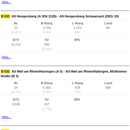
Infos...
B 533
AS Hengersberg (A 3/St 2125) - AS Hengersberg-Schwarzach (DEG 10)
Nr.
B-Rang
L-Rang
Land
23
5.783
1.073
BY
(14.271)
(3.406)
(660)
DTV
SV
BPL
11.210
930
(8,3%)
Infos...
B 532
AS Weil am Rhein/Hüningen (A 5) - AS Weil am Rhein/Haltingen, Müllheimer
Straße (B 3)
Nr.
B-Rang
L-Rang
Land
24
6.364
878
BW
(14.270)
(3.980)
(728)
DTV
SV
BPL
9.836
167
(1,7%)
Infos...