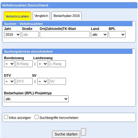
Verkehrszahlen Deutschland
Vergleich
Bedarfsplan 2016
Verkehrszahlen
Suchen - Verkehszahlen
Jahr
Straße
Ort|Zählstelle|TK-Blatt
Land
BPL
Suchergebnisse einschränken
Bundesrang Landesrang
|
DTV SV
|
Bedarfsplan (BPL)-Projekttyp
Infos anzeigen
Suchbegriffe hervorheben