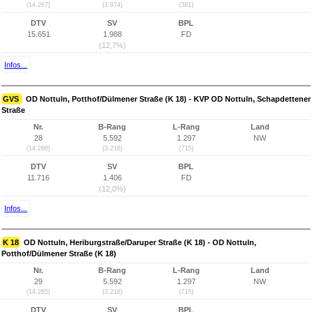
(14.267)
(1.974)
(381)
DTV
SV
BPL
15.651
1.988
FD
(12,7%)
Infos...
GVS
OD Nottuln, Potthof/Dülmener Straße (K 18) - KVP OD Nottuln, Schapdettener
Straße
Nr.
B-Rang
L-Rang
Land
28
5.592
1.297
NW
(14.266)
(3.218)
(715)
DTV
SV
BPL
11.716
1.406
FD
(12,0%)
Infos...
K 18
OD Nottuln, Heriburgstraße/Daruper Straße (K 18) - OD Nottuln,
Potthof/Dülmener Straße (K 18)
Nr.
B-Rang
L-Rang
Land
29
5.592
1.297
NW
(14.265)
(3.218)
(715)
DTV
SV
BPL