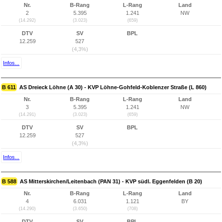
Nr.
B-Rang
L-Rang
Land
2
5.395
1.241
NW
(14.292)
(3.023)
(659)
DTV
SV
BPL
12.259
527
(4,3%)
Infos...
B 611
AS Dreieck Löhne (A 30) - KVP Löhne-Gohfeld-Koblenzer Straße (L 860)
Nr.
B-Rang
L-Rang
Land
3
5.395
1.241
NW
(14.291)
(3.023)
(659)
DTV
SV
BPL
12.259
527
(4,3%)
Infos...
B 588
AS Mitterskirchen/Leitenbach (PAN 31) - KVP südl. Eggenfelden (B 20)
Nr.
B-Rang
L-Rang
Land
4
6.031
1.121
BY
(14.290)
(3.650)
(708)
DTV
SV
BPL