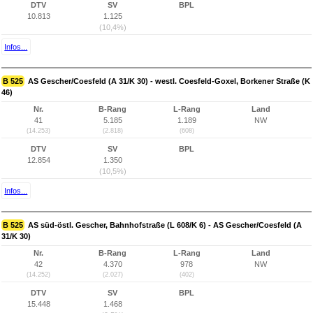
DTV
SV
BPL
10.813
1.125
(10,4%)
Infos...
B 525
AS Gescher/Coesfeld (A 31/K 30) - westl. Coesfeld-Goxel, Borkener Straße (K
46)
Nr.
B-Rang
L-Rang
Land
41
5.185
1.189
NW
(14.253)
(2.818)
(608)
DTV
SV
BPL
12.854
1.350
(10,5%)
Infos...
B 525
AS süd-östl. Gescher, Bahnhofstraße (L 608/K 6) - AS Gescher/Coesfeld (A
31/K 30)
Nr.
B-Rang
L-Rang
Land
42
4.370
978
NW
(14.252)
(2.027)
(402)
DTV
SV
BPL
15.448
1.468