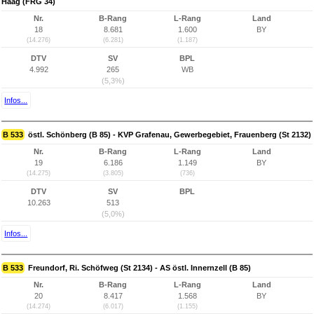
Haag (FRG 34)
Nr.
B-Rang
L-Rang
Land
18
8.681
1.600
BY
(14.276)
(6.281)
(1.187)
DTV
SV
BPL
4.992
265
WB
(5,3%)
Infos...
B 533
östl. Schönberg (B 85) - KVP Grafenau, Gewerbegebiet, Frauenberg (St 2132)
Nr.
B-Rang
L-Rang
Land
19
6.186
1.149
BY
(14.275)
(3.805)
(736)
DTV
SV
BPL
10.263
513
(5,0%)
Infos...
B 533
Freundorf, Ri. Schöfweg (St 2134) - AS östl. Innernzell (B 85)
Nr.
B-Rang
L-Rang
Land
20
8.417
1.568
BY
(14.274)
(6.017)
(1.155)