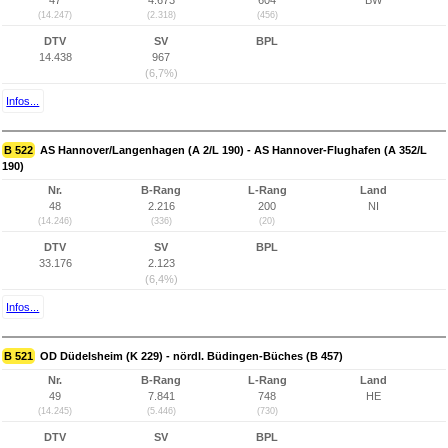
47
4.673
604
BW
(14.247)
(2.318)
(456)
DTV
SV
BPL
14.438
967
(6,7%)
Infos...
B 522
AS Hannover/Langenhagen (A 2/L 190) - AS Hannover-Flughafen (A 352/L
190)
Nr.
B-Rang
L-Rang
Land
48
2.216
200
NI
(14.246)
(336)
(20)
DTV
SV
BPL
33.176
2.123
(6,4%)
Infos...
B 521
OD Düdelsheim (K 229) - nördl. Büdingen-Büches (B 457)
Nr.
B-Rang
L-Rang
Land
49
7.841
748
HE
(14.245)
(5.446)
(730)
DTV
SV
BPL