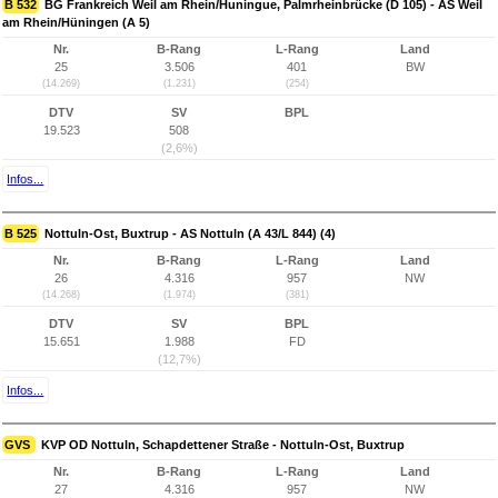
B 532
BG Frankreich Weil am Rhein/Huningue, Palmrheinbrücke (D 105) - AS Weil
am Rhein/Hüningen (A 5)
Nr.
B-Rang
L-Rang
Land
25
3.506
401
BW
(14.269)
(1.231)
(254)
DTV
SV
BPL
19.523
508
(2,6%)
Infos...
B 525
Nottuln-Ost, Buxtrup - AS Nottuln (A 43/L 844) (4)
Nr.
B-Rang
L-Rang
Land
26
4.316
957
NW
(14.268)
(1.974)
(381)
DTV
SV
BPL
15.651
1.988
FD
(12,7%)
Infos...
GVS
KVP OD Nottuln, Schapdettener Straße - Nottuln-Ost, Buxtrup
Nr.
B-Rang
L-Rang
Land
27
4.316
957
NW