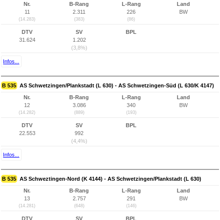
Nr.
B-Rang
L-Rang
Land
11
2.311
226
BW
(14.283)
(383)
(86)
DTV
SV
BPL
31.624
1.202
(3,8%)
Infos...
B 535
AS Schwetzingen/Plankstadt (L 630) - AS Schwetzingen-Süd (L 630/K 4147)
Nr.
B-Rang
L-Rang
Land
12
3.086
340
BW
(14.282)
(889)
(193)
DTV
SV
BPL
22.553
992
(4,4%)
Infos...
B 535
AS Schweztingen-Nord (K 4144) - AS Schwetzingen/Plankstadt (L 630)
Nr.
B-Rang
L-Rang
Land
13
2.757
291
BW
(14.281)
(648)
(146)
DTV
SV
BPL