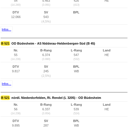
54
5.463
426
HE
(14.240)
(3.091)
(413)
DTV
SV
BPL
12.066
543
(4,5%)
Infos...
B 521
OD Büdesheim - AS Nidderau-Heldenbergen-Süd (B 45)
Nr.
B-Rang
L-Rang
Land
55
6.374
547
HE
(14.239)
(3.990)
(532)
DTV
SV
BPL
9.817
245
WB
(2,5%)
Infos...
B 521
nördl. Niederdorfelden, Ri. Rendel (L 3205) - OD Büdesheim
Nr.
B-Rang
L-Rang
Land
56
6.337
539
HE
(14.238)
(3.954)
(524)
DTV
SV
BPL
9.895
287
WB