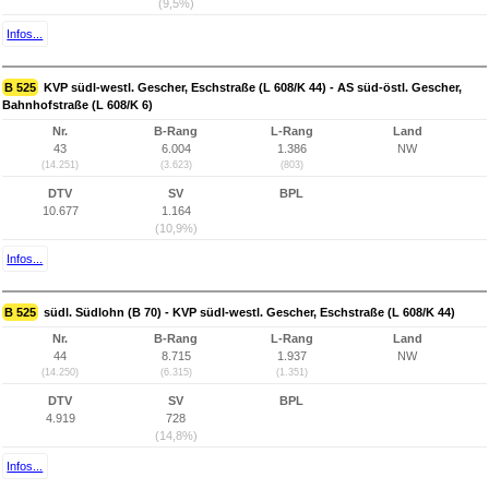
(9,5%)
Infos...
B 525
KVP südl-westl. Gescher, Eschstraße (L 608/K 44) - AS süd-östl. Gescher,
Bahnhofstraße (L 608/K 6)
Nr.
B-Rang
L-Rang
Land
43
6.004
1.386
NW
(14.251)
(3.623)
(803)
DTV
SV
BPL
10.677
1.164
(10,9%)
Infos...
B 525
südl. Südlohn (B 70) - KVP südl-westl. Gescher, Eschstraße (L 608/K 44)
Nr.
B-Rang
L-Rang
Land
44
8.715
1.937
NW
(14.250)
(6.315)
(1.351)
DTV
SV
BPL
4.919
728
(14,8%)
Infos...