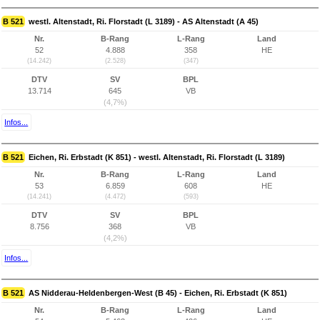
B 521
westl. Altenstadt, Ri. Florstadt (L 3189) - AS Altenstadt (A 45)
Nr.
B-Rang
L-Rang
Land
52
4.888
358
HE
(14.242)
(2.528)
(347)
DTV
SV
BPL
13.714
645
VB
(4,7%)
Infos...
B 521
Eichen, Ri. Erbstadt (K 851) - westl. Altenstadt, Ri. Florstadt (L 3189)
Nr.
B-Rang
L-Rang
Land
53
6.859
608
HE
(14.241)
(4.472)
(593)
DTV
SV
BPL
8.756
368
VB
(4,2%)
Infos...
B 521
AS Nidderau-Heldenbergen-West (B 45) - Eichen, Ri. Erbstadt (K 851)
Nr.
B-Rang
L-Rang
Land