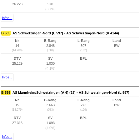
26.223
970
(3,7%)
Infos...
B 535
AS Schwetzingen-Nord (L 597) - AS Schweztingen-Nord (K 4144)
Nr.
B-Rang
L-Rang
Land
14
2.848
307
BW
(14.280)
(710)
(162)
DTV
SV
BPL
25.129
1.030
(4,1%)
Infos...
B 535
AS Mannheim/Schwetzingen (A 6) (28) - AS Schwetzingen-Nord (L 597)
Nr.
B-Rang
L-Rang
Land
15
2.663
273
BW
(14.279)
(583)
(129)
DTV
SV
BPL
27.316
1.093
(4,0%)
Infos...