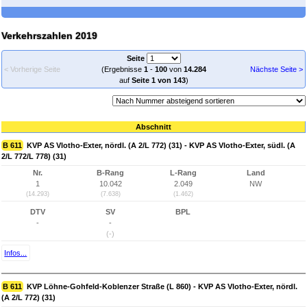
Verkehrszahlen 2019
Seite
< Vorherige Seite
(Ergebnisse
1
-
100
von
14.284
Nächste Seite >
auf
Seite 1 von 143
)
Abschnitt
B 611
KVP AS Vlotho-Exter, nördl. (A 2/L 772) (31) - KVP AS Vlotho-Exter, südl. (A
2/L 772/L 778) (31)
Nr.
B-Rang
L-Rang
Land
1
10.042
2.049
NW
(14.293)
(7.638)
(1.462)
DTV
SV
BPL
-
-
(-)
Infos...
B 611
KVP Löhne-Gohfeld-Koblenzer Straße (L 860) - KVP AS Vlotho-Exter, nördl.
(A 2/L 772) (31)