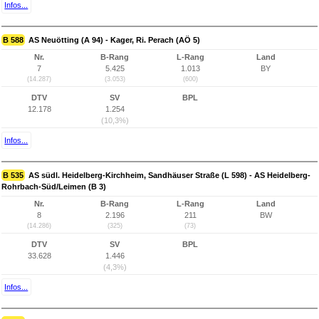
Infos...
B 588
AS Neuötting (A 94) - Kager, Ri. Perach (AÖ 5)
Nr.
B-Rang
L-Rang
Land
7
5.425
1.013
BY
(14.287)
(3.053)
(600)
DTV
SV
BPL
12.178
1.254
(10,3%)
Infos...
B 535
AS südl. Heidelberg-Kirchheim, Sandhäuser Straße (L 598) - AS Heidelberg-
Rohrbach-Süd/Leimen (B 3)
Nr.
B-Rang
L-Rang
Land
8
2.196
211
BW
(14.286)
(325)
(73)
DTV
SV
BPL
33.628
1.446
(4,3%)
Infos...