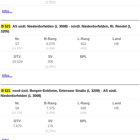
(2,9%)
Infos...
B 521
AS südl. Niederdorfelden (L 3008) - nördl. Niederdorfelden, Ri. Rendel (L
3205)
Nr.
B-Rang
L-Rang
Land
57
6.070
502
HE
(14.237)
(3.689)
(488)
DTV
SV
BPL
10.529
305
(2,9%)
Infos...
B 521
nord-östl. Bergen-Enkheim, Erlenseer Straße (L 3209) - AS südl.
Niederdorfelden (L 3008)
Nr.
B-Rang
L-Rang
Land
58
7.375
685
HE
(14.236)
(4.986)
(668)
DTV
SV
BPL
7.670
176
(2,3%)
Infos...