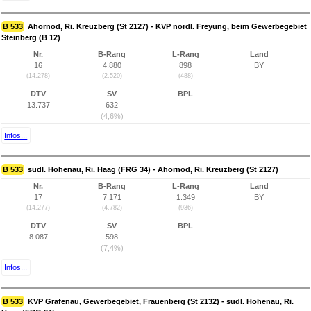
B 533
Ahornöd, Ri. Kreuzberg (St 2127) - KVP nördl. Freyung, beim Gewerbegebiet
Steinberg (B 12)
Nr.
B-Rang
L-Rang
Land
16
4.880
898
BY
(14.278)
(2.520)
(488)
DTV
SV
BPL
13.737
632
(4,6%)
Infos...
B 533
südl. Hohenau, Ri. Haag (FRG 34) - Ahornöd, Ri. Kreuzberg (St 2127)
Nr.
B-Rang
L-Rang
Land
17
7.171
1.349
BY
(14.277)
(4.782)
(936)
DTV
SV
BPL
8.087
598
(7,4%)
Infos...
B 533
KVP Grafenau, Gewerbegebiet, Frauenberg (St 2132) - südl. Hohenau, Ri.