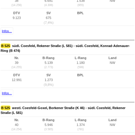
38
6.691
1.538
NW
(14.256)
(4.306)
(955)
DTV
SV
BPL
9.123
675
(7,4%)
Infos...
B 525
südl. Coesfeld, Rekener Straße (L 581) - südl. Coesfeld, Konrad-Adenauer-
Ring (B 474)
Nr.
B-Rang
L-Rang
Land
39
5.139
1.180
NW
(14.255)
(2.773)
(599)
DTV
SV
BPL
12.991
1.273
(9,8%)
Infos...
B 525
westl. Coesfeld-Goxel, Borkener Straße (K 46) - südl. Coesfeld, Rekener
Straße (L 581)
Nr.
B-Rang
L-Rang
Land
40
5.946
1.374
NW
(14.254)
(3.565)
(791)